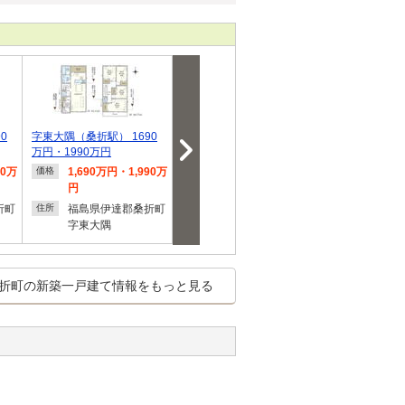
0
字東大隅（桑折駅） 1690
字東大隅（桑折駅） 1690
字東大隅（桑折駅
万円・1990万円
万円・2090万円
万円・2090万
90万
1,690万円・1,990万
1,690万円・2,090万
1,690
価格
価格
価格
円
円
円
折町
福島県伊達郡桑折町
福島県伊達郡桑折町
福島県
住所
住所
住所
字東大隅
字東大隅
字東大
折町の新築一戸建て情報をもっと見る