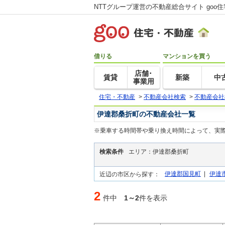
NTTグループ運営の不動産総合サイト goo
借りる
マンションを買う
店舗･
賃貸
新築
中
事業用
住宅・不動産
>
不動産会社検索
>
不動産会社
伊達郡桑折町の不動産会社一覧
※乗車する時間帯や乗り換え時間によって、実
検索条件
エリア：伊達郡桑折町
伊達郡国見町
|
伊達
近辺の市区から探す：
2
件中
1～2
件を表示