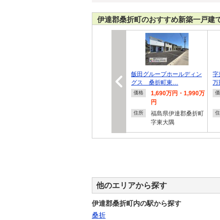
伊達郡桑折町のおすすめ新築一戸建
飯田グループホールディン
字
グス 桑折町東…
万
1,690万円・1,990万
価格
価
円
福島県伊達郡桑折町
住所
住
字東大隅
他のエリアから探す
伊達郡桑折町内の駅から探す
桑折