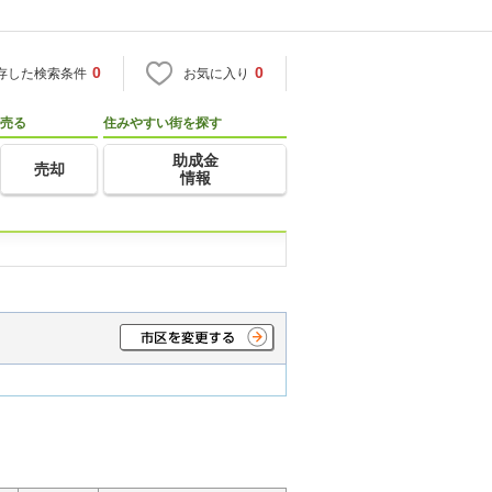
0
0
存した検索条件
お気に入り
売る
住みやすい街を探す
助成金
売却
情報