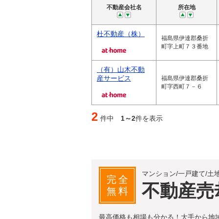
不動産会社名
所在地
杜不動産（株）
福島県伊達郡桑折
町字上町７３番地
（有）山木不動
産サービス
福島県伊達郡桑折
町字西町７－６
2
件中
1～2
件を表示
マンション/一戸建て/土
完全
不動産売
無料
最高価格も相場も分かる！大手から地