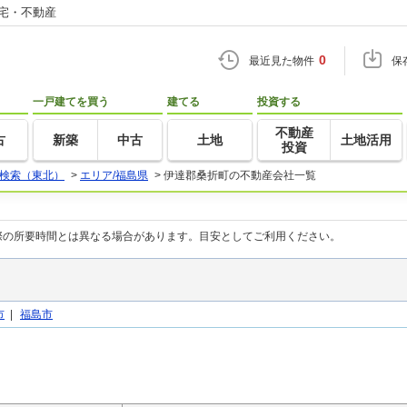
住宅・不動産
0
最近見た物件
保
一戸建てを買う
建てる
投資する
不動産
古
新築
中古
土地
土地活用
投資
検索（東北）
>
エリア/福島県
>
伊達郡桑折町の不動産会社一覧
際の所要時間とは異なる場合があります。目安としてご利用ください。
市
|
福島市