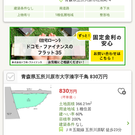
建築条件なし
南道路
本下水
上物有り
1種低層地域
整形地
青森県五所川原市大字湊字千鳥 830万円
830
万円
（坪単価:-）
2
土地面積
366.21m
用途地域
１種住居
建ぺい率
60%
容積率
200%
建築条件
なし
ＪＲ五能線 五所川原駅 徒歩23分