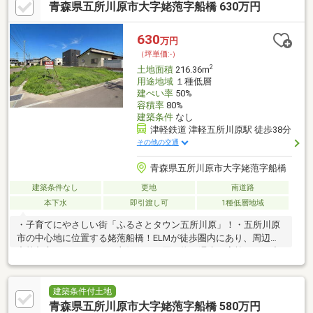
青森県五所川原市大字姥萢字船橋 630万円
【通学】栄小学校まで約500m徒歩7分/五所川原第三中学校まで約
1600m/五所川原こども園まで約500m徒歩7分【生活】ELMまで約
850m/つがる総合病院まで約3000m/弘南バス「はるにれ」バス停
630
万円
まで約260m徒歩4分
（坪単価:-）
2
土地面積
216.36m
用途地域
１種低層
建ぺい率
50%
容積率
80%
建築条件
なし
津軽鉄道 津軽五所川原駅 徒歩38分
その他の交通
青森県五所川原市大字姥萢字船橋
建築条件なし
更地
南道路
本下水
即引渡し可
1種低層地域
・子育てにやさしい街「ふるさとタウン五所川原」！・五所川原
市の中心地に位置する姥萢船橋！ELMが徒歩圏内にあり、周辺の
中核都市へのアクセスも良好で、お買い物や週末の家族でのお出
かけに便利です。・全80区画、残り7区画！・b7区画は65坪の整
形地・お好きなハウスメーカーさんで建築できます！＊＊近隣＊
＊【通学】栄小学校まで約300m徒歩4分/五所川原第三中学校まで
建築条件付土地
約1200m/五所川原こども園まで約650m徒歩9分【生活】ELMまで
青森県五所川原市大字姥萢字船橋 580万円