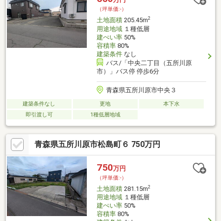
（坪単価:-）
2
土地面積
205.45m
用途地域
１種低層
建ぺい率
50%
容積率
80%
建築条件
なし
バス/「中央二丁目（五所川原
市）」バス停 停歩6分
青森県五所川原市中央３
建築条件なし
更地
本下水
即引渡し可
1種低層地域
青森県五所川原市松島町６ 750万円
750
万円
（坪単価:-）
2
土地面積
281.15m
用途地域
１種低層
建ぺい率
50%
容積率
80%