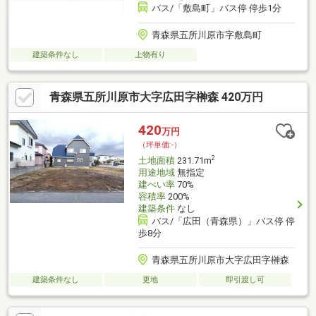
バス/「敷島町」バス停 停歩1分
青森県五所川原市字敷島町
建築条件なし
上物有り
青森県五所川原市大字広田字榊森 420万円
420
万円
（坪単価:-）
2
土地面積
231.71m
用途地域
無指定
建ぺい率
70%
容積率
200%
建築条件
なし
バス/「広田（青森県）」バス停 停
歩8分
青森県五所川原市大字広田字榊森
建築条件なし
更地
即引渡し可