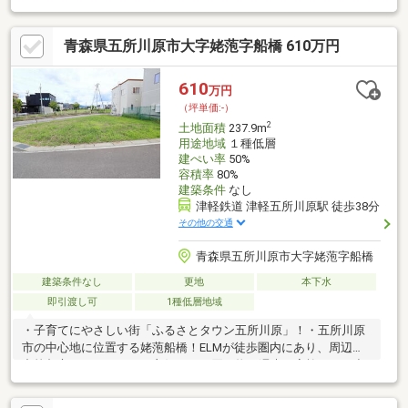
所」バス停まで約220m徒歩3分/マクドナルド五所川原中央店まで
約360m徒歩5分/セブンイレブン五所川原中央4丁目店まで約420m
青森県五所川原市大字姥萢字船橋 610万円
徒歩6分/エルムの街まで約960m＊＊備考＊＊用途地域がまたがっ
ています。(第一種住居地域 60％ 200％ / 第一種低層住居専用地域
50％ 80％)
610
万円
（坪単価:-）
2
土地面積
237.9m
用途地域
１種低層
建ぺい率
50%
容積率
80%
建築条件
なし
津軽鉄道 津軽五所川原駅 徒歩38分
その他の交通
青森県五所川原市大字姥萢字船橋
建築条件なし
更地
本下水
即引渡し可
1種低層地域
・子育てにやさしい街「ふるさとタウン五所川原」！・五所川原
市の中心地に位置する姥萢船橋！ELMが徒歩圏内にあり、周辺の
中核都市へのアクセスも良好で、お買い物や週末の家族でのお出
かけに便利です。・全80区画、残り8区画！・ｇ１区画は71坪の
ゆとりある敷地・二方道路で日当たり通風良好です♪＊＊近隣＊＊