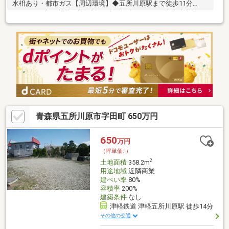
水枡あり・都市ガス【周辺環境】◆五所川原駅まで徒歩11分
（850ｍ）◆五所川原市役所まで徒歩9分（650ｍ）◆南小学校ま
で徒歩2分（110ｍ）◆第一中学校まで徒歩18分（1400ｍ）◆ＥＬ
Ｍまで徒歩14分（1100ｍ）◆青森銀行五所川原支店まで徒歩9分
（650ｍ）◆つがる総合病院まで徒歩10分（750ｍ）◆田町小山ク
リニック3分（240ｍ）
青森県五所川原市字田町 650万円
650
万円
（坪単価:-）
2
土地面積
358.2m
用途地域
近隣商業
建ぺい率
80%
容積率
200%
建築条件
なし
津軽鉄道 津軽五所川原駅 徒歩14分
その他の交通