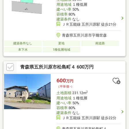
用途地域
１種低層
建ぺい率
50%
容積率
80%
建築条件
なし
ＪＲ五能線 五所川原駅 徒歩21分
青森県五所川原市字幾世森
建築条件なし
更地
南道路
本下水
1種低層地域
青森県五所川原市松島町４ 600万円
600
万円
（坪単価:-）
2
土地面積
231.12m
用途地域
１種低層
建ぺい率
50%
容積率
80%
建築条件
なし
ＪＲ五能線 五所川原駅 徒歩22分
青森県五所川原市松島町４