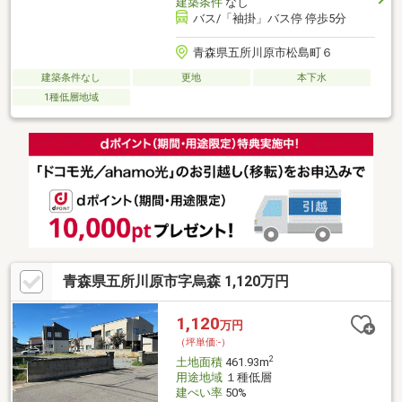
建築条件
なし
バス/「袖掛」バス停 停歩5分
青森県五所川原市松島町６
建築条件なし
更地
本下水
1種低層地域
青森県五所川原市字烏森 1,120万円
1,120
万円
（坪単価:-）
2
土地面積
461.93m
用途地域
１種低層
建ぺい率
50%