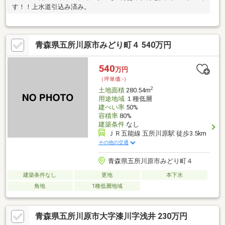
す！！上水道引込み済み。
青森県五所川原市みどり町４ 540万円
540
万円
（坪単価:-）
2
土地面積
280.54m
用途地域
１種低層
建ぺい率
50%
容積率
80%
建築条件
なし
ＪＲ五能線 五所川原駅 徒歩3.5km
その他の交通
青森県五所川原市みどり町４
建築条件なし
更地
本下水
角地
1種低層地域
青森県五所川原市大字漆川字浅井 230万円