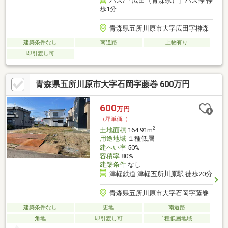
バス/「広田（青森県）」バス停 停
歩1分
青森県五所川原市大字広田字榊森
建築条件なし
南道路
上物有り
即引渡し可
青森県五所川原市大字石岡字藤巻 600万円
600
万円
（坪単価:-）
2
土地面積
164.91m
用途地域
１種低層
建ぺい率
50%
容積率
80%
建築条件
なし
津軽鉄道 津軽五所川原駅 徒歩20分
青森県五所川原市大字石岡字藤巻
建築条件なし
更地
南道路
角地
即引渡し可
1種低層地域