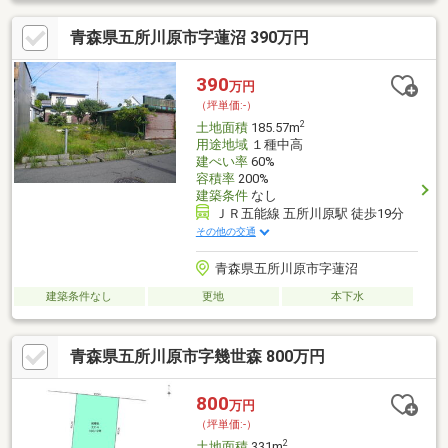
青森県五所川原市字蓮沼 390万円
390
万円
（坪単価:-）
2
土地面積
185.57m
用途地域
１種中高
建ぺい率
60%
容積率
200%
建築条件
なし
ＪＲ五能線 五所川原駅 徒歩19分
その他の交通
青森県五所川原市字蓮沼
建築条件なし
更地
本下水
青森県五所川原市字幾世森 800万円
800
万円
（坪単価:-）
2
土地面積
331m