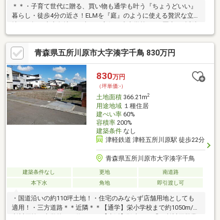
＊＊・子育て世代に贈る、買い物も通学も叶う『ちょうどいい』
暮らし・徒歩4分の近さ！ELMを『庭』のように使える贅沢な立
地・49坪の南東角地で日当たり良好・小中学校1ｋｍ圏内♪＊近隣
＊【通学】学校法人下山学園 五所川原幼稚園まで約120m徒歩2
分/中央小学校まで約650m徒歩9分/五所川原第一中学校まで約
青森県五所川原市大字湊字千鳥 830万円
1000m【生活】弘南バス「石岡」バス停まで約400m徒歩5分/ELM
まで約270m徒歩4分/DCM五所川原店まで約700m徒歩9分＊その他
＊上水宅内引込有/浄化槽エリア(設置買主様負担)＞/南側道路と敷
830
万円
地に高低差あり。土留め設置等の条件についてはお問い合わせく
（坪単価:-）
ださい。
2
土地面積
366.21m
用途地域
１種住居
建ぺい率
60%
容積率
200%
建築条件
なし
津軽鉄道 津軽五所川原駅 徒歩22分
青森県五所川原市大字湊字千鳥
建築条件なし
更地
南道路
本下水
角地
即引渡し可
・国道沿いの約110坪土地！・住宅のみならず店舗用地としても
適用！・三方道路＊＊近隣＊＊【通学】栄小学校まで約1050m/五
所川原第三中学校まで約2110m【生活】弘南バス「五所川原営業