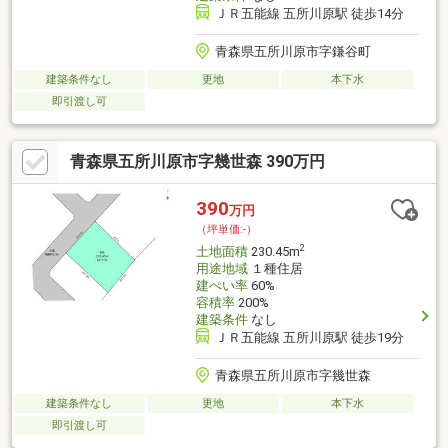
ＪＲ五能線 五所川原駅 徒歩14分
青森県五所川原市字鎌谷町
建築条件なし
更地
本下水
即引渡し可
青森県五所川原市字幾世森 390万円
390
万円
（坪単価:-）
2
土地面積
230.45m
用途地域
１種住居
建ぺい率
60%
容積率
200%
建築条件
なし
ＪＲ五能線 五所川原駅 徒歩19分
青森県五所川原市字幾世森
建築条件なし
更地
本下水
即引渡し可