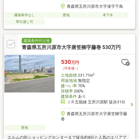
青森県五所川原市大字湊字千鳥
建築条件なし
更地
本下水
即引渡し可
建築条件付土地
青森県五所川原市大字唐笠柳字藤巻 530万円
530
万円
（坪単価:-）
2
土地面積
231.71m
用途地域
無指定
建ぺい率
70%
容積率
200%
建築条件
あり
ＪＲ五能線 五所川原駅 徒歩31分
青森県五所川原市大字唐笠柳字藤
巻
更地
エルムの街ショッピングセンターまで徒歩約8分と人気のエリアで