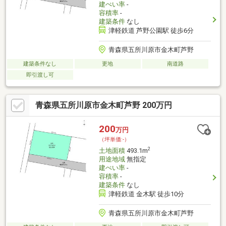
建ぺい率
-
容積率
-
建築条件
なし
津軽鉄道 芦野公園駅 徒歩6分
青森県五所川原市金木町芦野
建築条件なし
更地
南道路
即引渡し可
青森県五所川原市金木町芦野 200万円
200
万円
（坪単価:-）
2
土地面積
493.1m
用途地域
無指定
建ぺい率
-
容積率
-
建築条件
なし
津軽鉄道 金木駅 徒歩10分
青森県五所川原市金木町芦野