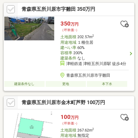
青森県五所川原市字雛田 350万円
350
万円
（坪単価:-）
2
土地面積
202.57m
用途地域
１種住居
建ぺい率
60%
容積率
200%
建築条件
なし
津軽鉄道 津軽五所川原駅 徒歩4分
青森県五所川原市字雛田
建築条件なし
更地
本下水
青森県五所川原市金木町芦野 100万円
100
万円
（坪単価:-）
2
土地面積
267.62m
用途地域
無指定