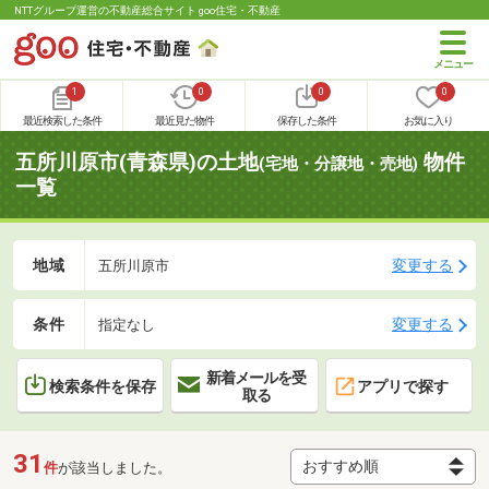
NTTグループ運営の不動産総合サイト goo住宅・不動産
1
0
0
0
最近検索した条件
最近見た物件
保存した条件
お気に入り
五所川原市(青森県)の土地
物件
(宅地・分譲地・売地)
一覧
地域
変更する
五所川原市
条件
変更する
指定なし
新着メールを受
検索条件を保存
アプリで探す
取る
31
件
が該当しました。