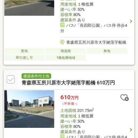
用途地域
１種低層
建ぺい率
50%
容積率
80%
建築条件
あり
バス/「長四郎公園」バス停 停歩4
分
青森県五所川原市大字姥萢字船橋
更地
南道路
角地
即引渡し可
1種低層地域
建築条件付土地
青森県五所川原市大字姥萢字船橋 610万円
610
万円
（坪単価:-）
2
土地面積
201.75m
用途地域
１種低層
建ぺい率
50%
容積率
80%
建築条件
あり
バス/「長四郎公園」バス停 停歩4