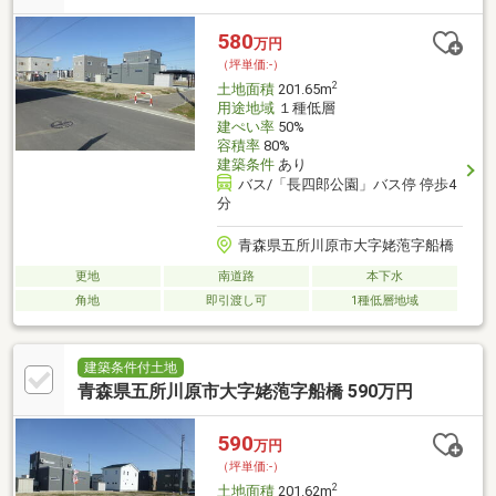
約1000m/つがる総合病院まで約2700m/弘南バス「はるにれ団
地」バス停まで約400m徒歩5分
580
万円
（坪単価:-）
2
土地面積
201.65m
用途地域
１種低層
建ぺい率
50%
容積率
80%
建築条件
あり
バス/「長四郎公園」バス停 停歩4
分
青森県五所川原市大字姥萢字船橋
更地
南道路
本下水
角地
即引渡し可
1種低層地域
建築条件付土地
青森県五所川原市大字姥萢字船橋 590万円
590
万円
（坪単価:-）
2
土地面積
201.62m