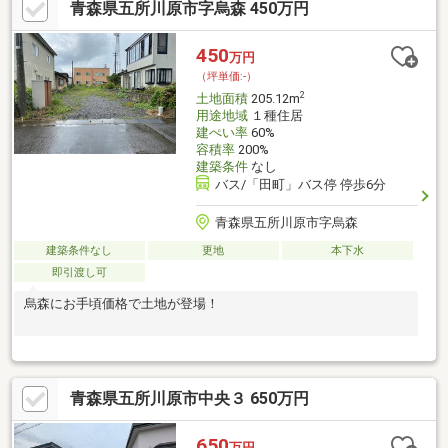
青森県五所川原市字烏森 450万円
450
万円
（坪単価:-）
2
土地面積
205.12m
用途地域
１種住居
建ぺい率
60%
容積率
200%
建築条件
なし
バス/「田町」バス停 停歩6分
青森県五所川原市字烏森
建築条件なし
更地
本下水
即引渡し可
烏森にお手頃価格で土地が登場！
青森県五所川原市中央３ 650万円
650
万円