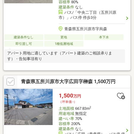
容積率
80%
建築条件
なし
バス/「中央二丁目（五所川原
市）」バス停 停歩3分
青森県五所川原市字烏森
建築条件なし
更地
本下水
即引渡し可
1種低層地域
アパート用地に適しています（アパート建築のご相談承りま
す）・告知事項有り
青森県五所川原市大字広田字榊森 1,500万円
1,500
万円
（坪単価:-）
2
土地面積
667.83m
用途地域
無指定
建ぺい率
70%
容積率
200%
建築条件
なし