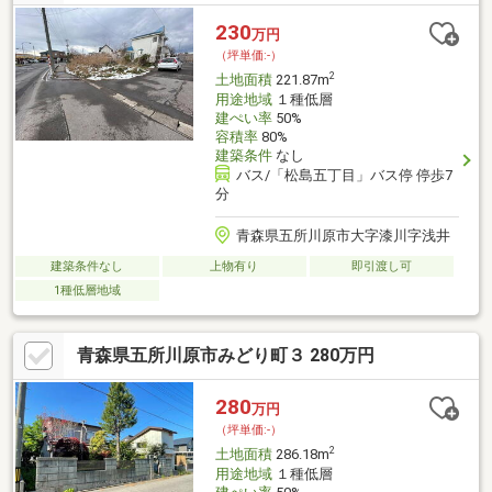
230
万円
（坪単価:-）
2
土地面積
221.87m
用途地域
１種低層
建ぺい率
50%
容積率
80%
建築条件
なし
バス/「松島五丁目」バス停 停歩7
分
青森県五所川原市大字漆川字浅井
建築条件なし
上物有り
即引渡し可
1種低層地域
青森県五所川原市みどり町３ 280万円
280
万円
（坪単価:-）
2
土地面積
286.18m
用途地域
１種低層