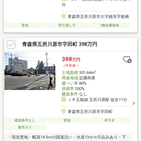
分
青森県五所川原市大字姥萢字船橋
更地
即引渡し可
1種低層地域
青森県五所川原市字田町 398万円
398
万円
（坪単価:-）
2
土地面積
301.64m
用途地域
近隣商業
建ぺい率
80%
容積率
200%
建築条件
なし
ＪＲ五能線 五所川原駅 徒歩11分
青森県五所川原市字田町
建築条件なし
更地
本下水
都市ガス
・現況更地・幅員14.5ｍの国道沿い・水道13ｍｍ引込みあり・下