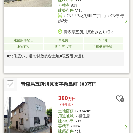
建ぺい率
50%
容積率
80%
建築条件
なし
バス/「みどり町二丁目」バス停 停
歩2分
青森県五所川原市みどり町３
建築条件なし
南道路
本下水
上物有り
即引渡し可
1種低層地域
■北側広い歩道で開放的な土地■現況引き渡し
青森県五所川原市字敷島町 380万円
380
万円
（坪単価:-）
2
土地面積
179.64m
用途地域
２種住居
建ぺい率
60%
容積率
200%
建築条件
なし