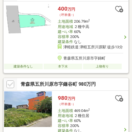
400
万円
（坪単価:-）
2
土地面積
206.79m
用途地域
２種中高
建ぺい率
60%
容積率
200%
建築条件
なし
津軽鉄道 津軽五所川原駅 徒歩13分
青森県五所川原市字錦町
建築条件なし
本下水
上物有り
青森県五所川原市字鎌谷町 980万円
980
万円
（坪単価:-）
2
土地面積
469.04m
用途地域
２種住居
建ぺい率
60%
容積率
200%
建築条件
なし