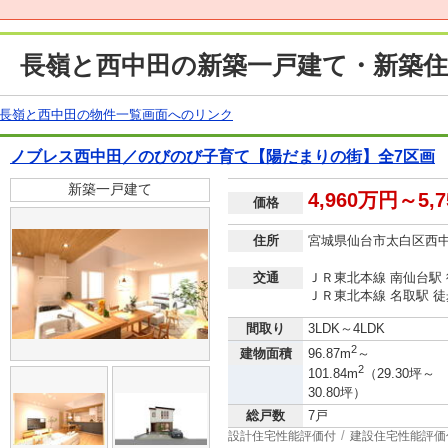
長嶺と西中田の新築一戸建て・新築住
長嶺と西中田の物件一覧画面へのリンク
ノブレス西中田／のびのび子育て【陽だまりの街】全7区画
新築一戸建て
4,960万円～5,
価格
住所
宮城県仙台市太白区西
交通
ＪＲ東北本線 南仙台駅 
ＪＲ東北本線 名取駅 徒
間取り
3LDK～4LDK
2
建物面積
96.87m
～
2
101.84m
（29.30坪～
30.80坪）
総戸数
7戸
設計住宅性能評価付
建設住宅性能評価