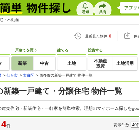
住宅・不動産
0
最近見た物件
保
一戸建てを買う
建てる
投資する
不動産
古
新築
中古
土地
土地活用
投資
県
>
仙台市
>
太白区
>
西多賀の新築一戸建て 物件一覧
の新築一戸建て・分譲住宅 物件一覧
建売住宅・新築住宅・一軒家を簡単検索。理想のマイホーム探しをgo
4
表示件数
件