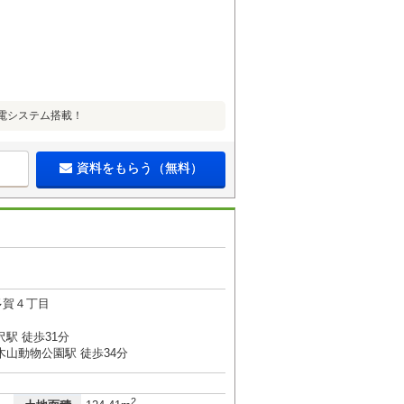
電システム搭載！
資料をもらう（無料）
多賀４丁目
駅 徒歩31分
木山動物公園駅 徒歩34分
2