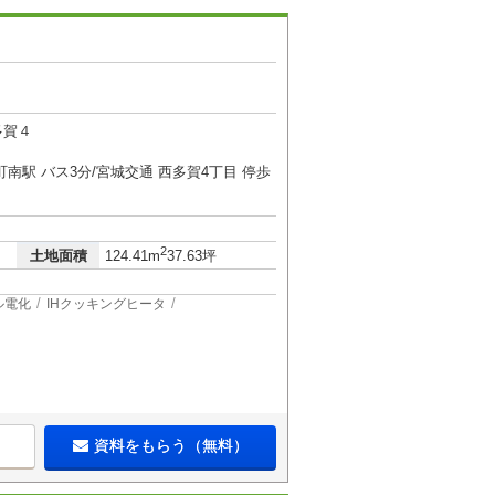
多賀４
南駅 バス3分/宮城交通 西多賀4丁目 停歩
2
土地面積
124.41m
37.63坪
ル電化
IHクッキングヒータ
資料をもらう（無料）