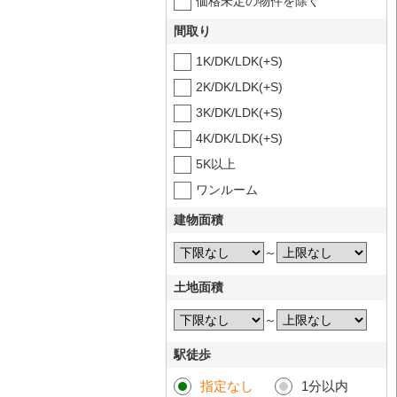
価格未定の物件を除く
間取り
1K/DK/LDK(+S)
2K/DK/LDK(+S)
3K/DK/LDK(+S)
4K/DK/LDK(+S)
5K以上
ワンルーム
建物面積
～
土地面積
～
駅徒歩
指定なし
1分以内