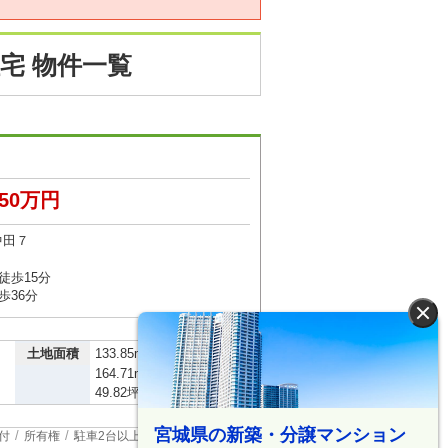
宅 物件一覧
750万円
中田７
徒歩15分
歩36分
×
2
土地面積
133.85m
～
2
164.71m
（40.48坪～
49.82坪）
宮城県の新築・分譲マンション
付
所有権
駐車2台以上
オール電化