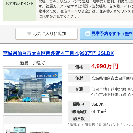
北線「富沢」駅徒歩17分で通勤・通学にも便利。お庭で
おすすめポイント
す。複層ガラス・省エネ給湯器・追焚機能・節水型トイレ
物件のため、住宅ローンや資金計画、住み替えまでワンス
に現地をご見学ください。
お気に入りに追加
見学予約をする（無料
宮城県仙台市太白区西多賀４丁目 4,990万円 3SLDK
新築一戸建て
4,990万円
価格
住所
宮城県仙台市太白区西
交通
仙台市地下鉄南北線 富沢
仙台市地下鉄東西線 八
間取り
3SLDK
2
建物面積
91.91m
総戸数
-
2階建て
所有権
駐車2台以上
カウ