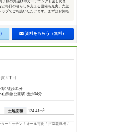
はお子様の外遊びやガーデニングも楽しめま
など毎日の暮らしを支える設備も充実。売主
トップでご相談いただけます。まずはお気軽
）
資料をもらう（無料）
多賀４丁目
駅 徒歩31分
木山動物公園駅 徒歩34分
2
土地面積
124.41m
ンターキッチン
オール電化
浴室乾燥機