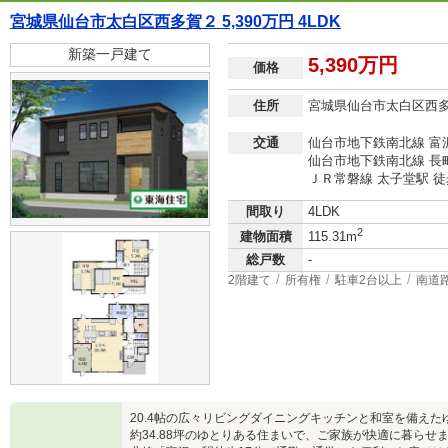
宮城県仙台市太白区西多賀２ 5,390万円 4LDK
新築一戸建て
5,390万円
価格
住所
宮城県仙台市太白区西
交通
仙台市地下鉄南北線 富沢
仙台市地下鉄南北線 長町
ＪＲ常磐線 太子堂駅 徒
間取り
4LDK
2
建物面積
115.31m
総戸数
-
2階建て
所有権
駐車2台以上
南道
20.4帖の広々リビングダイニングキッチンと和室を備えたゆ
約34.88坪のゆとりある住まいで、ご家族が快適に暮ら