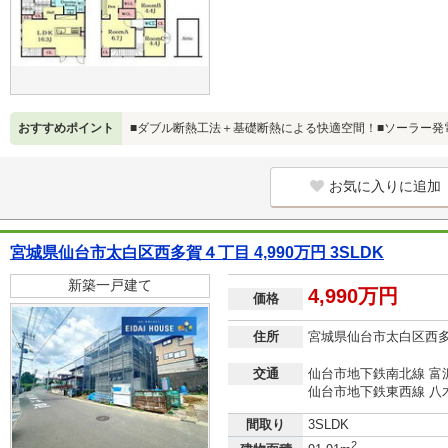
おすすめポイント
■ダブル断熱工法＋基礎断熱による快適空間！■ソーラー発
お気に入りに追加
宮城県仙台市太白区西多賀４丁目 4,990万円 3SLDK
新築一戸建て
4,990万円
価格
住所
宮城県仙台市太白区西
交通
仙台市地下鉄南北線 富沢
仙台市地下鉄東西線 八
間取り
3SLDK
2