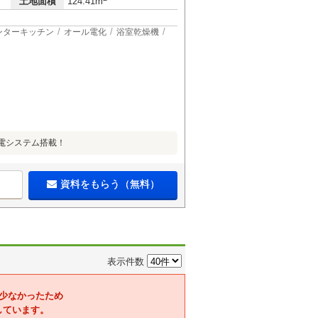
土地面積
124.41m
ンターキッチン
オール電化
浴室乾燥機
電システム搭載！
資料をもらう（無料）
表示件数
少なかったため
しています。