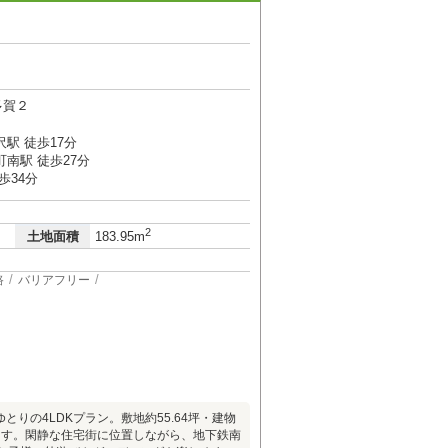
多賀２
駅 徒歩17分
南駅 徒歩27分
歩34分
2
土地面積
183.95m
路
バリアフリー
とりの4LDKプラン。敷地約55.64坪・建物
せます。閑静な住宅街に位置しながら、地下鉄南