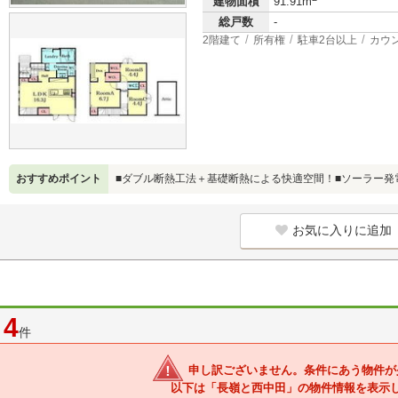
建物面積
91.91m
総戸数
-
2階建て
所有権
駐車2台以上
カウ
おすすめポイント
■ダブル断熱工法＋基礎断熱による快適空間！■ソーラー発
お気に入りに追加
4
件
申し訳ございません。条件にあう物件が
以下は「長嶺と西中田」の物件情報を表示