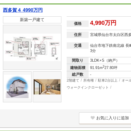
西多賀４ 4990万円
新築一戸建て
4,990万円
価格
住所
宮城県仙台市太白区西
交通
仙台市地下鉄南北線 長町
3分
間取り
3LDK+S（納戸）
2
建物面積
91.91m
27.80坪
総戸数
-
2階建て
所有権
駐車2台以上
オー
ウォークインクローゼット
お気に入りに追加