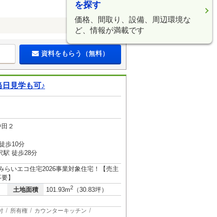
を探す
価格、間取り、設備、周辺環境な
ど、情報が満載です
資料をもらう（無料）
当日見学も可♪
中田２
徒歩10分
駅 徒歩28分
みらいエコ住宅2026事業対象住宅！【売主
不要】
2
土地面積
101.93m
（30.83坪）
付
所有権
カウンターキッチン