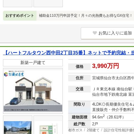
おすすめポイント
補助金110万円申請予定！月々の光熱費もお得なGX住宅！
お気に入りに追加
【ハートフルタウン西中田2丁目35番】ネットで予約完結・
新築一戸建て
3,990万円
価格
住所
宮城県仙台市太白区西
交通
ＪＲ東北本線 南仙台駅 
仙台市地下鉄南北線 富沢
間取り
4LDK◎長期優良住宅＆
直接販売・仲介手数料
2
建物面積
94.6m
（28.61坪）
総戸数
2戸
都市ガス
2階建て
設計住宅性能評価