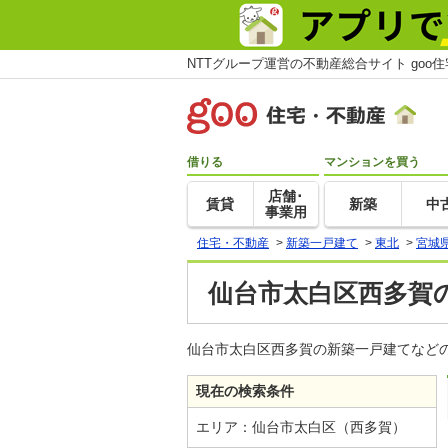
NTTグループ運営の不動産総合サイト goo
借りる
マンションを買う
店舗･
賃貸
新築
中
事業用
住宅・不動産
>
新築一戸建て
>
東北
>
宮城
仙台市太白区西多賀
仙台市太白区西多賀の新築一戸建てなどの
現在の検索条件
エリア：仙台市太白区（西多賀）