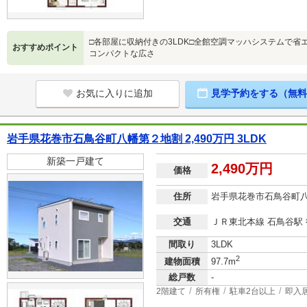
□各部屋に収納付きの3LDK□全館空調マッハシステムで省
おすすめポイント
コンパクトな広さ
お気に入りに追加
見学予約をする（無料
岩手県花巻市石鳥谷町八幡第２地割 2,490万円 3LDK
新築一戸建て
2,490万円
価格
住所
岩手県花巻市石鳥谷町
交通
ＪＲ東北本線 石鳥谷駅 
間取り
3LDK
2
建物面積
97.7m
総戸数
-
2階建て
所有権
駐車2台以上
即入