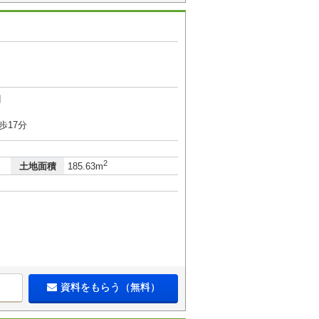
目
歩17分
2
土地面積
185.63m
資料をもらう（無料）