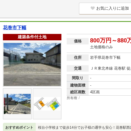
お気に入りに追加
花巻市下幅
建築条件付土地
800万円～880
価格
土地価格のみ
住所
岩手県花巻市下幅
交通
ＪＲ東北本線 花巻駅 徒
間取り
-
建物面積
-
総区画数
4区画
所有権
おすすめポイント
桜台小学校まで徒歩14分でお子様の通学も安心！花巻駅西