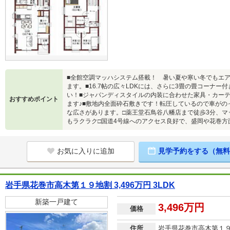
■全館空調マッハシステム搭載！ 暑い夏や寒い冬でもエア
ます。■16.7帖の広々LDKには、さらに3畳の畳コーナ
い！■ジャパンディスタイルの内装に合わせた家具・カー
おすすめポイント
ます♪■敷地内全面砕石敷きです！転圧しているので車がの
な広さがあります。□薬王堂石鳥谷八幡店まで徒歩3分、マ
もラクラク□国道4号線へのアクセス良好で、盛岡や花巻方
お気に入りに追加
見学予約をする（無料
岩手県花巻市高木第１９地割 3,496万円 3LDK
新築一戸建て
3,496万円
価格
住所
岩手県花巻市高木第１