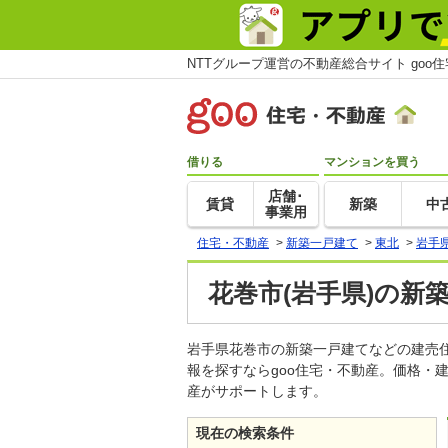
NTTグループ運営の不動産総合サイト goo
借りる
マンションを買う
店舗･
賃貸
新築
中
事業用
住宅・不動産
>
新築一戸建て
>
東北
>
岩手
花巻市(岩手県)の新
岩手県花巻市の新築一戸建てなどの建売
報を探すならgoo住宅・不動産。価格・
産がサポートします。
現在の検索条件