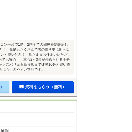
コン一台で1階、2階全ての部屋を冷暖房し
ー付き！ 収納もたくさんで者の置き場に困らな
テン・照明付き！ 見たままお住まいいただけ
っても安心！ 車も2～3台が停められる十分
ックスバリュ石鳥谷店まで徒歩10分と買い物
面にも行きやすい立地です。
）
資料をもらう（無料）
９地割