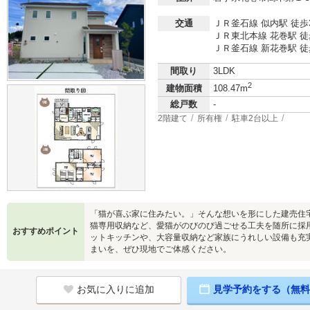
交通
ＪＲ釜石線 似内駅 徒歩
ＪＲ東北本線 花巻駅 徒歩
ＪＲ釜石線 新花巻駅 徒歩
間取り
3LDK
2
建物面積
108.47m
総戸数
-
2階建て
所有権
駐車2台以上
「猫が喜ぶ家に住みたい。」そんな想いを形にした建売住
猫専用収納など、愛猫がのびのび過ごせる工夫を随所に採
おすすめポイント
ットキッチンや、大容量収納など家族にうれしい設備も充
まいを、ぜひ現地でご体感ください。
お気に入りに追加
見学予約をする（無料