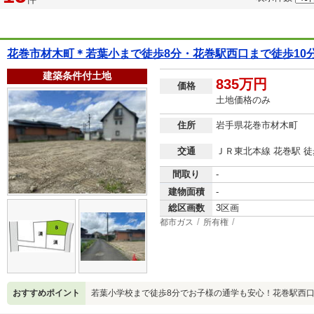
花巻市材木町＊若葉小まで徒歩8分・花巻駅西口まで徒歩10
建築条件付土地
835万円
価格
土地価格のみ
住所
岩手県花巻市材木町
交通
ＪＲ東北本線 花巻駅 徒
間取り
-
建物面積
-
総区画数
3区画
都市ガス
所有権
おすすめポイント
若葉小学校まで徒歩8分でお子様の通学も安心！花巻駅西口