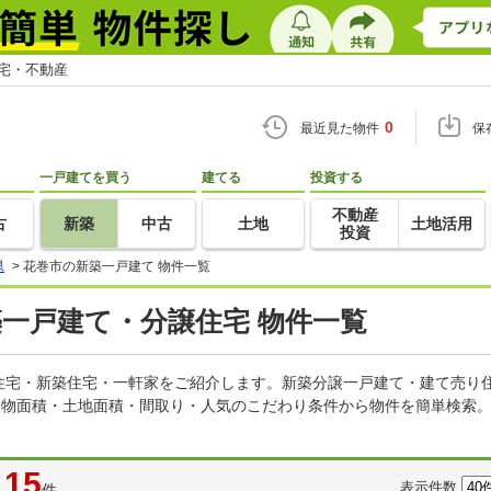
住宅・不動産
0
最近見た物件
保
一戸建てを買う
建てる
投資する
不動産
古
新築
中古
土地
土地活用
投資
県
>
花巻市の新築一戸建て 物件一覧
築一戸建て・分譲住宅 物件一覧
住宅・新築住宅・一軒家をご紹介します。新築分譲一戸建て・建て売り
建物面積・土地面積・間取り・人気のこだわり条件から物件を簡単検索。
15
表示件数
件