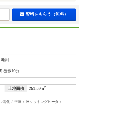
資料をもらう（無料）
６地割
 徒歩10分
2
土地面積
251.59m
ル電化
平屋
IHクッキングヒータ