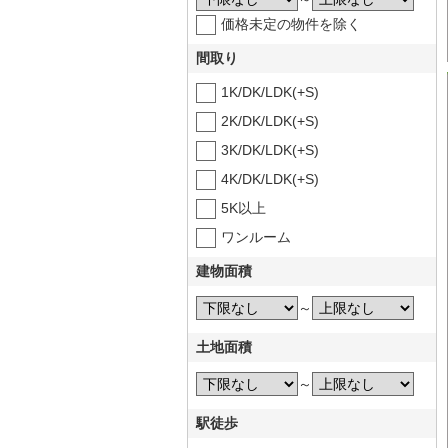
価格未定の物件を除く
間取り
1K/DK/LDK(+S)
2K/DK/LDK(+S)
3K/DK/LDK(+S)
4K/DK/LDK(+S)
5K以上
ワンルーム
建物面積
～
土地面積
～
駅徒歩