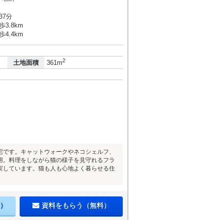
37分
3.8km
4.4km
2
土地面積
361m
宅です。キャットウォークやネコシェルフ、
用。料理をしながら猫の様子を見守れるフラ
実しています。猫も人も心地よく暮らせる住
）
資料をもらう（無料）