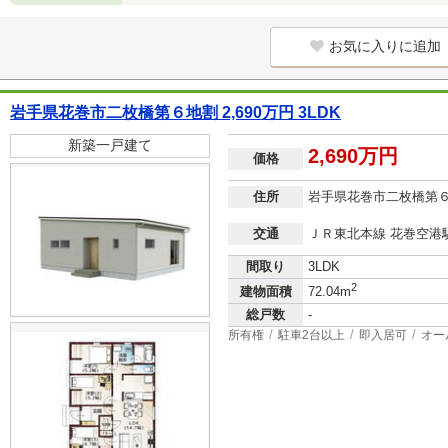
お気に入りに追加
岩手県花巻市二枚橋第６地割 2,690万円 3LDK
新築一戸建て
2,690万円
価格
住所
岩手県花巻市二枚橋第
交通
ＪＲ東北本線 花巻空港駅
間取り
3LDK
2
建物面積
72.04m
総戸数
-
所有権
駐車2台以上
即入居可
オー