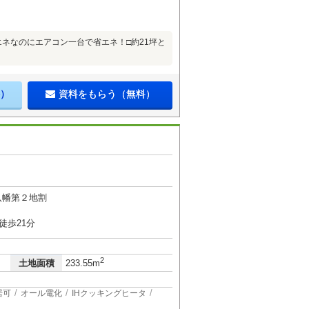
エネなのにエアコン一台で省エネ！□約21坪と
）
資料をもらう（無料）
八幡第２地割
徒歩21分
2
土地面積
233.55m
居可
オール電化
IHクッキングヒータ