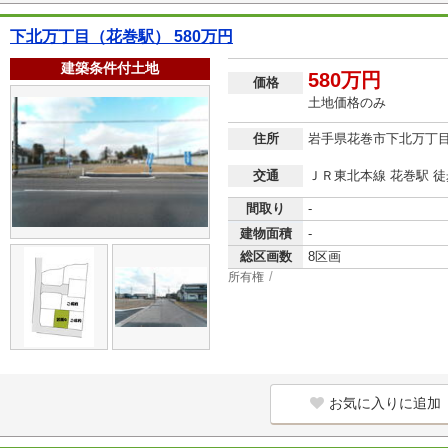
下北万丁目（花巻駅） 580万円
建築条件付土地
580万円
価格
土地価格のみ
住所
岩手県花巻市下北万丁
交通
ＪＲ東北本線 花巻駅 徒
間取り
-
建物面積
-
総区画数
8区画
所有権
お気に入りに追加