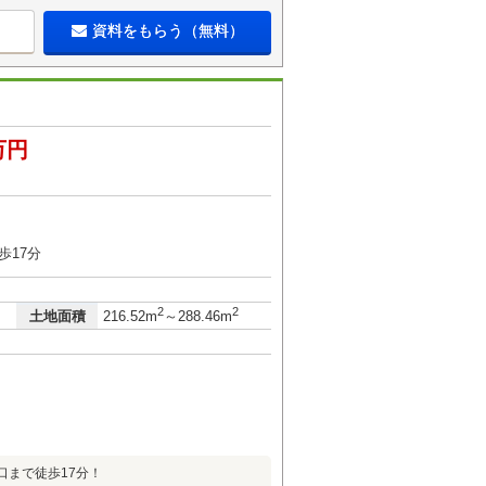
資料をもらう（無料）
万円
歩17分
2
2
土地面積
216.52m
～288.46m
口まで徒歩17分！