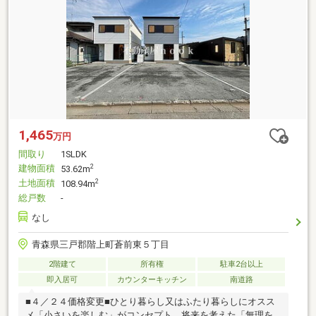
1,465
万円
間取り
1SLDK
建物面積
2
53.62m
土地面積
2
108.94m
総戸数
-
なし
青森県三戸郡階上町蒼前東５丁目
2階建て
所有権
駐車2台以上
即入居可
カウンターキッチン
南道路
■４／２４価格変更■ひとり暮らし又はふたり暮らしにオスス
メ「小さいを楽しむ」がコンセプト。将来を考えた「無理を