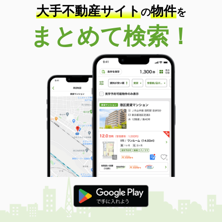
大手不動産サイト
物件
の
を
まとめて検索！