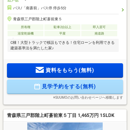
総戸数
-
バス/「南蒼前」バス停 停歩5分
青森県三戸郡階上町蒼前東５
所有権
駐車2台以上
即入居可
浴室乾燥機
平屋
南道路
C棟！大型トラックで移設もできる！住宅ローンを利用できる
建築基準法を満たした家♪
資料をもらう(無料)
見学予約をする(無料)
※SUUMOのお問い合わせページへ移動します
青森県三戸郡階上町蒼前東５丁目 1,465万円 1SLDK