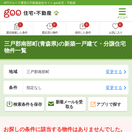
NTTグループ運営の不動産総合サイト goo住宅・不動産
1
0
0
0
最近検索した条件
最近見た物件
保存した条件
お気に入り
三戸郡南部町(青森県)の新築一戸建て・分譲住宅
物件一覧
地域
変更する
三戸郡南部町
条件
変更する
指定なし
新着メールを受
検索条件を保存
アプリで探す
取る
お探しの条件に該当する物件はありませんでした。