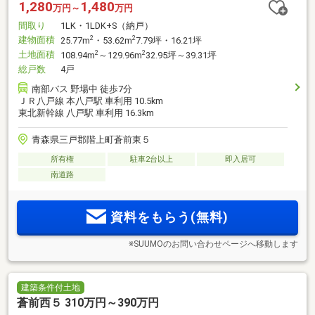
1,280
1,480
万円～
万円
間取り
1LK・1LDK+S（納戸）
建物面積
2
2
25.77m
・53.62m
7.79坪・16.21坪
土地面積
2
2
108.94m
～129.96m
32.95坪～39.31坪
総戸数
4戸
南部バス 野場中 徒歩7分
ＪＲ八戸線 本八戸駅 車利用 10.5km
東北新幹線 八戸駅 車利用 16.3km
青森県三戸郡階上町蒼前東５
所有権
駐車2台以上
即入居可
南道路
資料をもらう(無料)
※SUUMOのお問い合わせページへ移動します
建築条件付土地
蒼前西５ 310万円～390万円