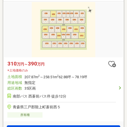
310
390
万円～
万円
※土地価格のみ
土地面積
2
2
207.87m
～258.51m
62.88坪～78.19坪
用途地域
無指定
総区画数
35区画
南部バス 西蒼前バス停 徒歩12分
青森県三戸郡階上町蒼前西５
所有権