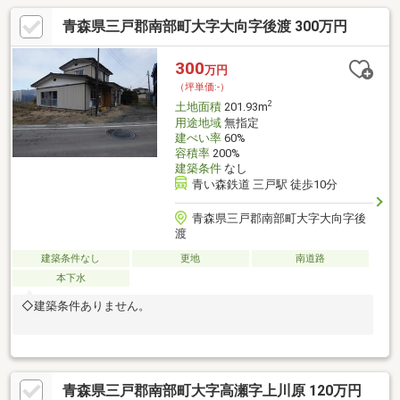
青森県三戸郡南部町大字大向字後渡 300万円
300
万円
（坪単価:-）
2
土地面積
201.93m
用途地域
無指定
建ぺい率
60%
容積率
200%
建築条件
なし
青い森鉄道 三戸駅 徒歩10分
青森県三戸郡南部町大字大向字後
渡
建築条件なし
更地
南道路
本下水
◇建築条件ありません。
青森県三戸郡南部町大字高瀬字上川原 120万円