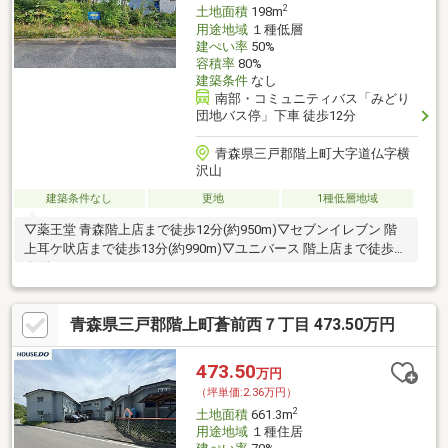
2
土地面積
198m
用途地域
１種低層
建ぺい率
50%
容積率
80%
建築条件
なし
南部・コミュニティバス「みどり
団地バス停」下車 徒歩12分
青森県三戸郡階上町大字道仏字横
沢山
建築条件なし
更地
1種低層地域
▽薬王堂 青森階上店まで徒歩12分(約950m)▽セブンイレブン 階
上耳ケ吠店まで徒歩13分(約990m)▽ユニバース 階上店まで徒歩17
分(約1310m)
青森県三戸郡階上町蒼前西７丁目 473.50万円
473.50
万円
（坪単価:2.36万円）
2
土地面積
661.3m
用途地域
１種住居