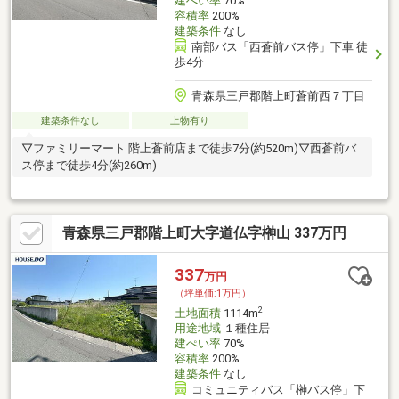
建ぺい率
70%
容積率
200%
建築条件
なし
南部バス「西蒼前バス停」下車 徒
歩4分
青森県三戸郡階上町蒼前西７丁目
建築条件なし
上物有り
▽ファミリーマート 階上蒼前店まで徒歩7分(約520m)▽西蒼前バ
ス停まで徒歩4分(約260m)
青森県三戸郡階上町大字道仏字榊山 337万円
337
万円
（坪単価:1万円）
2
土地面積
1114m
用途地域
１種住居
建ぺい率
70%
容積率
200%
建築条件
なし
コミュニティバス「榊バス停」下