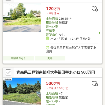
120
万円
（坪単価:-）
2
土地面積
220.85m
用途地域
無指定
建ぺい率
-
容積率
-
建築条件
なし
バス/「高瀬」バス停 停歩4分
青森県三戸郡南部町大字高瀬字上
川原
建築条件なし
更地
青森県三戸郡南部町大字福田字あかね 500万円
500
万円
（坪単価:3.58万円）
2
土地面積
461m
用途地域
無指定
建ぺい率
-