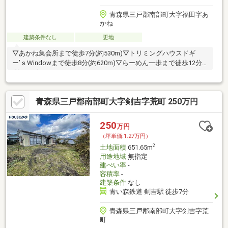
青森県三戸郡南部町大字福田字あ
かね
建築条件なし
更地
▽あかね集会所まで徒歩7分(約530m)▽トリミングハウスドギ
ー’ｓWindowまで徒歩8分(約620m)▽らーめん一歩まで徒歩12分
(約950m)
青森県三戸郡南部町大字剣吉字荒町 250万円
250
万円
（坪単価:1.27万円）
2
土地面積
651.65m
用途地域
無指定
建ぺい率
-
容積率
-
建築条件
なし
青い森鉄道 剣吉駅 徒歩7分
青森県三戸郡南部町大字剣吉字荒
町