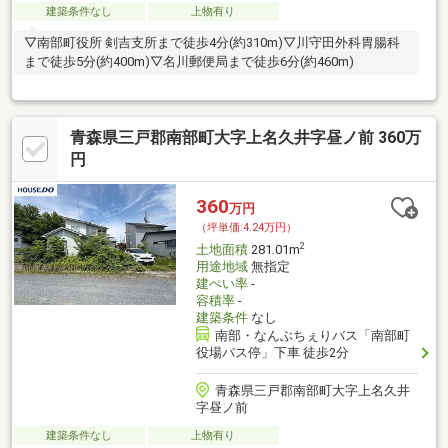
建築条件なし
上物有り
▽南部町役所 剣吉支所まで徒歩4分(約310m)▽川守田外科胃腸科
まで徒歩5分(約400m)▽名川郵便局まで徒歩6分(約460m)
青森県三戸郡南部町大字上名久井字昼ノ前 360万
円
360
万円
（坪単価:4.24万円）
2
土地面積
281.01m
用途地域
無指定
建ぺい率
-
容積率
-
建築条件
なし
南部・なんぶちぇりバス「南部町
役場バス停」下車 徒歩2分
青森県三戸郡南部町大字上名久井
字昼ノ前
建築条件なし
上物有り