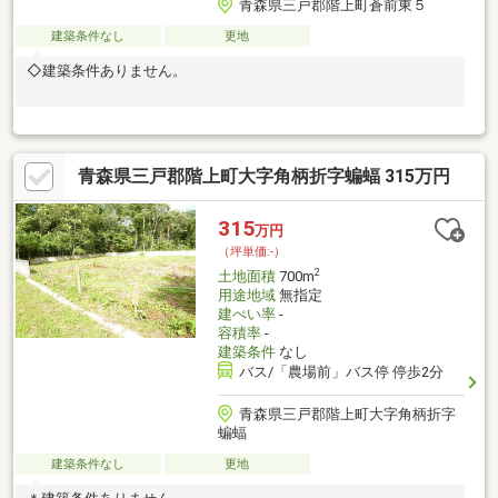
青森県三戸郡階上町蒼前東５
建築条件なし
更地
◇建築条件ありません。
青森県三戸郡階上町大字角柄折字蝙蝠 315万円
315
万円
（坪単価:-）
2
土地面積
700m
用途地域
無指定
建ぺい率
-
容積率
-
建築条件
なし
バス/「農場前」バス停 停歩2分
青森県三戸郡階上町大字角柄折字
蝙蝠
建築条件なし
更地