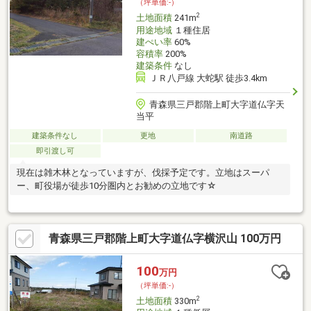
（坪単価:-）
2
土地面積
241m
用途地域
１種住居
建ぺい率
60%
容積率
200%
建築条件
なし
ＪＲ八戸線 大蛇駅 徒歩3.4km
青森県三戸郡階上町大字道仏字天
当平
建築条件なし
更地
南道路
即引渡し可
現在は雑木林となっていますが、伐採予定です。立地はスーパ
ー、町役場が徒歩10分圏内とお勧めの立地です☆
青森県三戸郡階上町大字道仏字横沢山 100万円
100
万円
（坪単価:-）
2
土地面積
330m