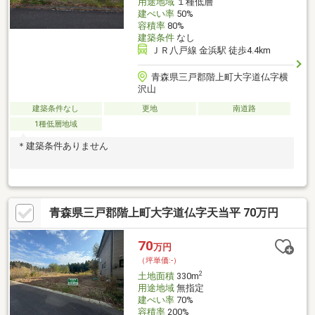
用途地域
１種低層
建ぺい率
50%
容積率
80%
建築条件
なし
ＪＲ八戸線 金浜駅 徒歩4.4km
青森県三戸郡階上町大字道仏字横
沢山
建築条件なし
更地
南道路
1種低層地域
＊建築条件ありません
青森県三戸郡階上町大字道仏字天当平 70万円
70
万円
（坪単価:-）
2
土地面積
330m
用途地域
無指定
建ぺい率
70%
容積率
200%