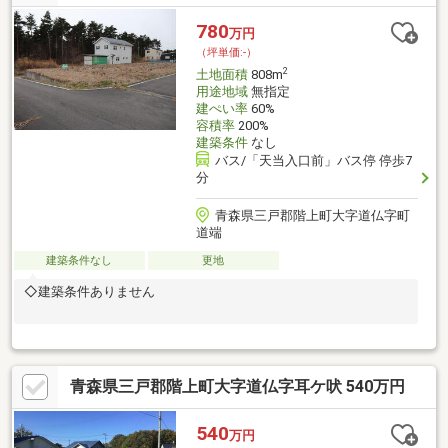
780
万円
（坪単価:-）
2
土地面積
808m
用途地域
無指定
建ぺい率
60%
容積率
200%
建築条件
なし
バス/「天当入口前」バス停 停歩7
分
青森県三戸郡階上町大字道仏字町
道端
建築条件なし
更地
◇建築条件ありません
青森県三戸郡階上町大字道仏字耳ケ吠 540万円
540
万円