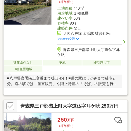
（坪単価:-）
2
土地面積
440m
用途地域
１種低層
建ぺい率
50%
容積率
80%
建築条件
なし
ＪＲ八戸線 金浜駅 徒歩3.9km
その他の交通
青森県三戸郡階上町大字道仏字耳
ケ吠
建築条件なし
更地
即引渡し可
1種低層地域
■八戸警察署階上交番まで徒歩4分！■道の駅はしかみまで徒歩2
分。道の駅では「産直販売」や階上特産の「そば」の販売も行っ
ています。
青森県三戸郡階上町大字道仏字耳ケ吠 250万円
250
万円
（坪単価:-）