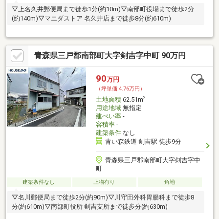
▽上名久井郵便局まで徒歩1分(約10m)▽南部町役場まで徒歩2分
(約140m)▽マエダストア 名久井店まで徒歩8分(約610m)
青森県三戸郡南部町大字剣吉字中町 90万円
90
万円
（坪単価:4.76万円）
2
土地面積
62.51m
用途地域
無指定
建ぺい率
-
容積率
-
建築条件
なし
青い森鉄道 剣吉駅 徒歩9分
青森県三戸郡南部町大字剣吉字中
町
建築条件なし
上物有り
角地
▽名川郵便局まで徒歩2分(約90m)▽川守田外科胃腸科まで徒歩8
分(約610m)▽南部町役所 剣吉支所まで徒歩分(約630m)