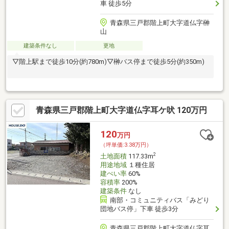
車 徒歩5分
青森県三戸郡階上町大字道仏字榊
山
建築条件なし
更地
▽階上駅まで徒歩10分(約780m)▽榊バス停まで徒歩5分(約350m)
青森県三戸郡階上町大字道仏字耳ケ吠 120万円
120
万円
（坪単価:3.38万円）
2
土地面積
117.33m
用途地域
１種住居
建ぺい率
60%
容積率
200%
建築条件
なし
南部・コミュニティバス「みどり
団地バス停」下車 徒歩3分
青森県三戸郡階上町大字道仏字耳