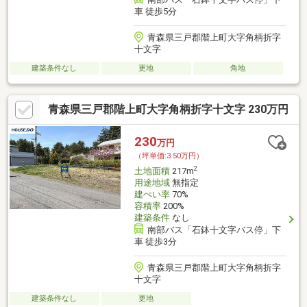
車 徒歩5分
青森県三戸郡階上町大字角柄折字
十文字
建築条件なし
更地
角地
青森県三戸郡階上町大字角柄折字十文字 230万円
230
万円
（坪単価:3.50万円）
2
土地面積
217m
用途地域
無指定
建ぺい率
70%
容積率
200%
建築条件
なし
南部バス「石鉢十文字バス停」下
車 徒歩3分
青森県三戸郡階上町大字角柄折字
十文字
建築条件なし
更地