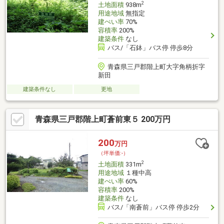
2
土地面積
938m
用途地域
無指定
建ぺい率
70%
容積率
200%
建築条件
なし
バス/「石鉢」バス停 停歩8分
青森県三戸郡階上町大字角柄折字
新田
建築条件なし
更地
青森県三戸郡階上町蒼前東５ 200万円
200
万円
（坪単価:-）
2
土地面積
331m
用途地域
１種中高
建ぺい率
60%
容積率
200%
建築条件
なし
バス/「南蒼前」バス停 停歩2分