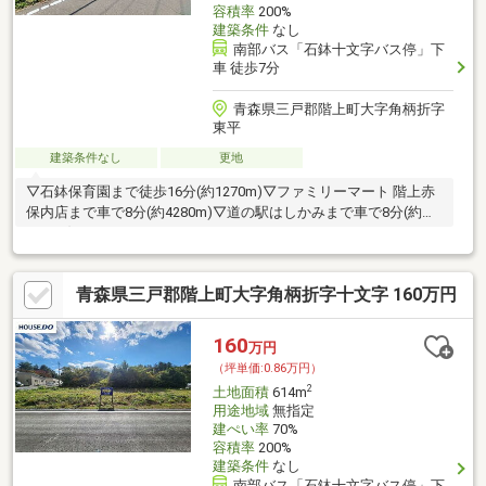
容積率
200%
建築条件
なし
南部バス「石鉢十文字バス停」下
車 徒歩7分
青森県三戸郡階上町大字角柄折字
東平
建築条件なし
更地
▽石鉢保育園まで徒歩16分(約1270m)▽ファミリーマート 階上赤
保内店まで車で8分(約4280m)▽道の駅はしかみまで車で8分(約
4350m)
青森県三戸郡階上町大字角柄折字十文字 160万円
160
万円
（坪単価:0.86万円）
2
土地面積
614m
用途地域
無指定
建ぺい率
70%
容積率
200%
建築条件
なし
南部バス「石鉢十文字バス停」下