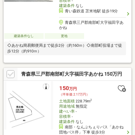
容積率
-
建築条件
なし
青い森鉄道 苫米地駅 徒歩19分
青森県三戸郡南部町大字福田字あ
かね
建築条件なし
更地
◇あかね簡易郵便局まで徒歩2分（約160ｍ）◇南部町役場まで徒
歩12分（約910ｍ）
青森県三戸郡南部町大字福田字あかね 150万円
150
万円
（坪単価:2.17万円）
2
土地面積
228.79m
用途地域
無指定
建ぺい率
-
容積率
-
建築条件
なし
南部・なんぶちぇりバス「あかね
団地バス停」下車 徒歩3分