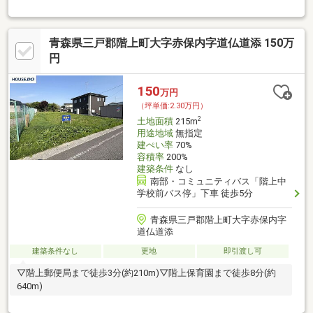
青森県三戸郡階上町大字赤保内字道仏道添 150万
円
150
万円
（坪単価:2.30万円）
2
土地面積
215m
用途地域
無指定
建ぺい率
70%
容積率
200%
建築条件
なし
南部・コミュニティバス「階上中
学校前バス停」下車 徒歩5分
青森県三戸郡階上町大字赤保内字
道仏道添
建築条件なし
更地
即引渡し可
▽階上郵便局まで徒歩3分(約210m)▽階上保育園まで徒歩8分(約
640m)