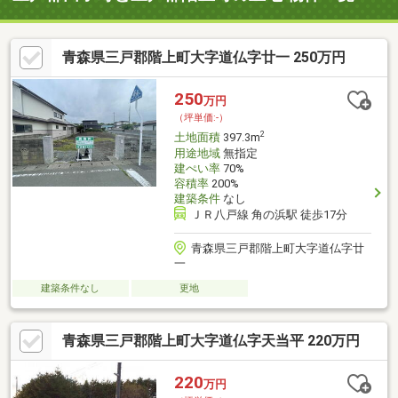
青森県三戸郡階上町大字道仏字廿一 250万円
250
万円
（坪単価:-）
2
土地面積
397.3m
用途地域
無指定
建ぺい率
70%
容積率
200%
建築条件
なし
ＪＲ八戸線 角の浜駅 徒歩17分
青森県三戸郡階上町大字道仏字廿
一
建築条件なし
更地
青森県三戸郡階上町大字道仏字天当平 220万円
220
万円