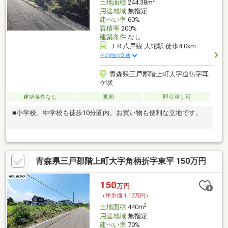
2
土地面積
244.38m
用途地域
無指定
建ぺい率
60%
容積率
200%
建築条件
なし
ＪＲ八戸線 大蛇駅 徒歩4.0km
その他の交通
青森県三戸郡階上町大字道仏字耳
ケ吠
建築条件なし
更地
即引渡し可
■小学校、中学校も徒歩10分圏内。お買い物も便利な立地です。
青森県三戸郡階上町大字角柄折字東平 150万円
150
万円
（坪単価:1.13万円）
2
土地面積
440m
用途地域
無指定
建ぺい率
70%