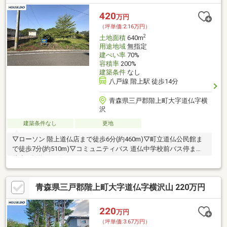
420
万円
（坪単価:2.16万円）
2
土地面積
640m
用途地域
無指定
建ぺい率
70%
容積率
200%
建築条件
なし
八戸線 階上駅 徒歩14分
青森県三戸郡階上町大字道仏字横
沢
建築条件なし
更地
▽ローソン 階上道仏店まで徒歩6分(約460m)▽町立道仏公民館ま
で徒歩7分(約510m)▽コミュニティバス 道仏中学校前バス停まで
徒歩3分(約200m)
青森県三戸郡階上町大字道仏字横沢山 220万円
220
万円
（坪単価:3.67万円）