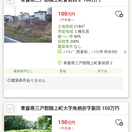
100
万円
（坪単価:-）
2
土地面積
214m
用途地域
１種住居
建ぺい率
60%
容積率
200%
建築条件
なし
バス/「西蒼前」バス停 停歩9分
青森県三戸郡階上町蒼前西２
建築条件なし
更地
本下水
◇建築条件ありません
青森県三戸郡階上町大字角柄折字新田 150万円
150
万円
（坪単価:-）