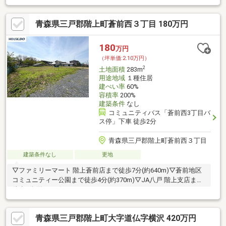
青森県三戸郡階上町蒼前西３丁目 180万円
180
万円
（坪単価:2.10万円）
2
土地面積
283m
用途地域
１種住居
建ぺい率
60%
容積率
200%
建築条件
なし
コミュニティバス「蒼前西3丁目バ
ス停」下車 徒歩2分
青森県三戸郡階上町蒼前西３丁目
建築条件なし
更地
▽ファミリーマート 階上蒼前店まで徒歩7分(約640m)▽蒼前地区
コミュニティー公園まで徒歩4分(約370m)▽JA八戸 階上支店まで
徒歩9分(約760m)
青森県三戸郡階上町大字道仏字横沢 420万円