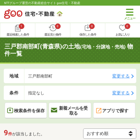
NTTグループ運営の不動産総合サイト goo住宅・不動産
1
0
0
0
最近検索した条件
最近見た物件
保存した条件
お気に入り
三戸郡南部町(青森県)の土地
物
(宅地・分譲地・売地)
件一覧
地域
変更する
三戸郡南部町
条件
変更する
指定なし
新着メールを受
検索条件を保存
アプリで探す
取る
9
件
が該当しました。