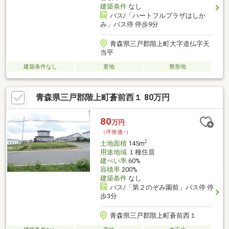
建築条件
なし
バス/「ハートフルプラザはしか
み」バス停 停歩9分
青森県三戸郡階上町大字道仏字天
当平
建築条件なし
更地
整形地
青森県三戸郡階上町蒼前西１ 80万円
80
万円
（坪単価:-）
2
土地面積
145m
用途地域
１種住居
建ぺい率
60%
容積率
200%
建築条件
なし
バス/「第２のぞみ園前」バス停 停
歩3分
青森県三戸郡階上町蒼前西１