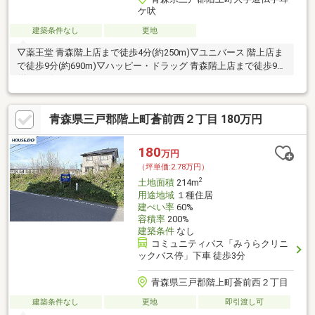
ケ吠
建築条件なし
更地
▽薬王堂 青森階上店まで徒歩4分(約250m)▽ユニバース 階上店ま
で徒歩9分(約690m)▽ハッピー・ドラッグ 青森階上店まで徒歩9分
(約690m)
青森県三戸郡階上町蒼前西２丁目 180万円
180
万円
（坪単価:2.78万円）
2
土地面積
214m
用途地域
１種住居
建ぺい率
60%
容積率
200%
建築条件
なし
コミュニティバス「みうらクリニ
ックバス停」下車 徒歩3分
青森県三戸郡階上町蒼前西２丁目
建築条件なし
更地
即引渡し可