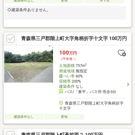
建築条件なし
更地
本下水
◇建築条件ありません。
青森県三戸郡階上町大字角柄折字十文字 100万円
100
万円
（坪単価:-）
2
土地面積
757m
用途地域
無指定
建ぺい率
60%
容積率
200%
建築条件
なし
バス/「東平」バス停 停歩5分
青森県三戸郡階上町大字角柄折字
十文字
建築条件なし
更地
青森県三戸郡階上町蒼前西２ 100万円