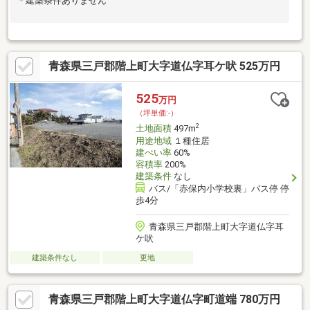
＊建築条件ありません
青森県三戸郡階上町大字道仏字耳ケ吠 525万円
525
万円
（坪単価:-）
2
土地面積
497m
用途地域
１種住居
建ぺい率
60%
容積率
200%
建築条件
なし
バス/「赤保内小学校裏」バス停 停
歩4分
青森県三戸郡階上町大字道仏字耳
ケ吠
建築条件なし
更地
青森県三戸郡階上町大字道仏字町道端 780万円