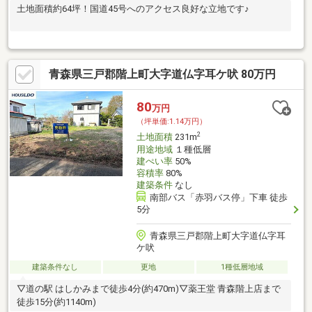
土地面積約64坪！国道45号へのアクセス良好な立地です♪
青森県三戸郡階上町大字道仏字耳ケ吠 80万円
80
万円
（坪単価:1.14万円）
2
土地面積
231m
用途地域
１種低層
建ぺい率
50%
容積率
80%
建築条件
なし
南部バス「赤羽バス停」下車 徒歩
5分
青森県三戸郡階上町大字道仏字耳
ケ吠
建築条件なし
更地
1種低層地域
▽道の駅 はしかみまで徒歩4分(約470m)▽薬王堂 青森階上店まで
徒歩15分(約1140m)