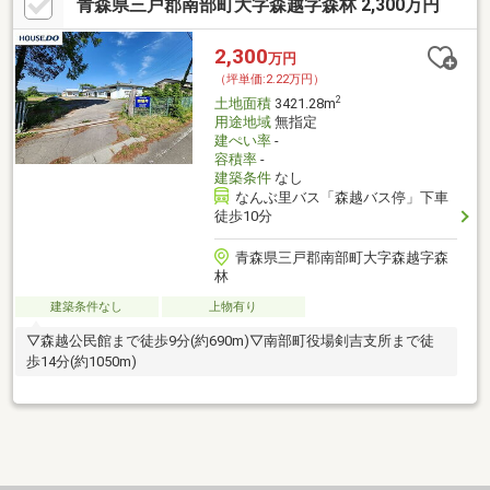
青森県三戸郡南部町大字森越字森林 2,300万円
2,300
万円
（坪単価:2.22万円）
2
土地面積
3421.28m
用途地域
無指定
建ぺい率
-
容積率
-
建築条件
なし
なんぶ里バス「森越バス停」下車
徒歩10分
青森県三戸郡南部町大字森越字森
林
建築条件なし
上物有り
▽森越公民館まで徒歩9分(約690m)▽南部町役場剣吉支所まで徒
歩14分(約1050m)