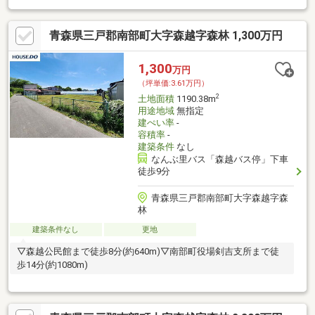
青森県三戸郡南部町大字森越字森林 1,300万円
1,300
万円
（坪単価:3.61万円）
2
土地面積
1190.38m
用途地域
無指定
建ぺい率
-
容積率
-
建築条件
なし
なんぶ里バス「森越バス停」下車
徒歩9分
青森県三戸郡南部町大字森越字森
林
建築条件なし
更地
▽森越公民館まで徒歩8分(約640m)▽南部町役場剣吉支所まで徒
歩14分(約1080m)