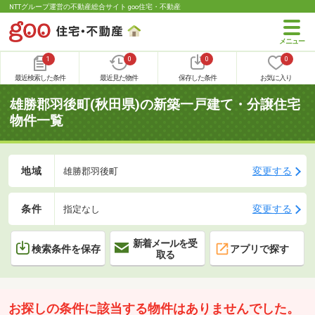
NTTグループ運営の不動産総合サイト goo住宅・不動産
1
0
0
0
最近検索した条件
最近見た物件
保存した条件
お気に入り
雄勝郡羽後町(秋田県)の新築一戸建て・分譲住宅
物件一覧
地域
変更する
雄勝郡羽後町
条件
変更する
指定なし
新着メールを受
検索条件を保存
アプリで探す
取る
お探しの条件に該当する物件はありませんでした。