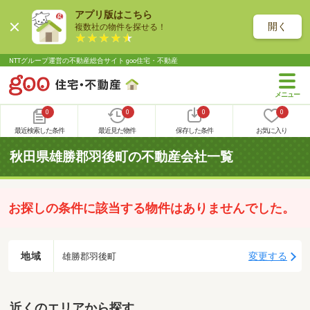
アプリ版はこちら
開く
複数社の物件を探せる！
NTTグループ運営の不動産総合サイト goo住宅・不動産
0
0
0
0
最近検索した条件
最近見た物件
保存した条件
お気に入り
秋田県雄勝郡羽後町の不動産会社一覧
お探しの条件に該当する物件はありませんでした。
地域
変更する
雄勝郡羽後町
近くのエリアから探す