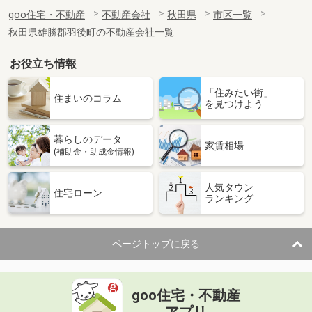
goo住宅・不動産
不動産会社
秋田県
市区一覧
秋田県雄勝郡羽後町の不動産会社一覧
お役立ち情報
「住みたい街」
住まいのコラム
を見つけよう
暮らしのデータ
家賃相場
(補助金・助成金情報)
人気タウン
住宅ローン
ランキング
ページトップに戻る
goo住宅・不動産
アプリ