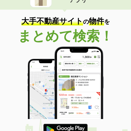
大手不動産サイト
物件
の
を
まとめて検索！