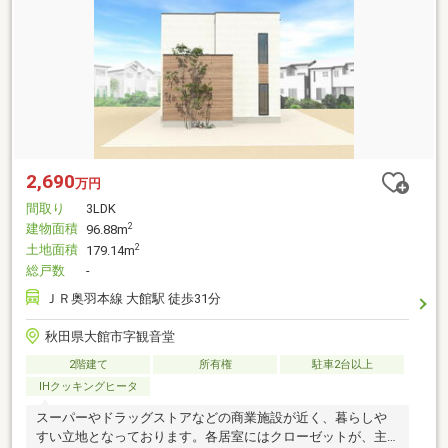
2,690
万円
間取り
3LDK
建物面積
2
96.88m
土地面積
2
179.14m
総戸数
-
ＪＲ奥羽本線 大館駅 徒歩31分
秋田県大館市字観音堂
2階建て
所有権
駐車2台以上
IHクッキングヒータ
スーパーやドラッグストアなどの商業施設が近く、暮らしや
すい立地となっております。各居室にはクローゼットが、主