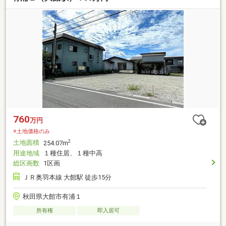
760
万円
※土地価格のみ
土地面積
2
254.07m
用途地域
１種住居、１種中高
総区画数
1区画
ＪＲ奥羽本線 大館駅 徒歩15分
秋田県大館市有浦１
所有権
即入居可