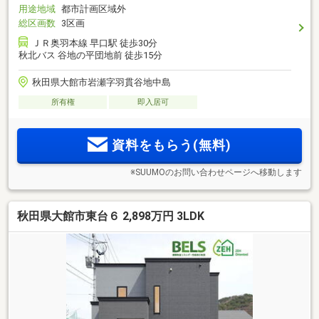
用途地域
都市計画区域外
総区画数
3区画
ＪＲ奥羽本線 早口駅 徒歩30分
秋北バス 谷地の平団地前 徒歩15分
秋田県大館市岩瀬字羽貫谷地中島
所有権
即入居可
資料をもらう(無料)
※SUUMOのお問い合わせページへ移動します
秋田県大館市東台６ 2,898万円 3LDK