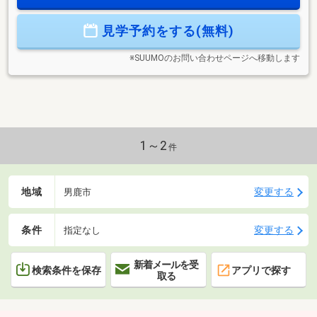
まで徒歩5分で急な買い出しも簡単。■角地・南側道路に面し
ているため、日当たりや風通しも良好です。機能性が両立し
見学予約をする(無料)
た住まいで、家族のゆとり時間を作りませんか。▼お気軽に
見学予約・資料請求を！
※SUUMOのお問い合わせページへ移動します
1～2
件
地域
変更する
男鹿市
条件
変更する
指定なし
新着メールを受
検索条件を保存
アプリで探す
取る