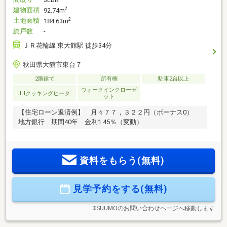
建物面積
2
92.74m
土地面積
2
184.63m
総戸数
-
ＪＲ花輪線 東大館駅 徒歩34分
秋田県大館市東台７
2階建て
所有権
駐車2台以上
ウォークインクローゼ
IHクッキングヒータ
ット
【住宅ローン返済例】 月々７７，３２２円（ボーナス0）
地方銀行 期間40年 金利1.45％（変動）
資料をもらう(無料)
見学予約をする(無料)
※SUUMOのお問い合わせページへ移動します