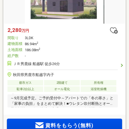
2,280
万円
間取り
3LDK
建物面積
2
86.94m
土地面積
2
186.08m
総戸数
-
ＪＲ男鹿線 船越駅 徒歩26分
秋田県男鹿市船越字内子
都市ガス
2階建て
所有権
駐車2台以上
オール電化
浴室乾燥機
～9月完成予定。ご予約受付中～アパートでの「冬の寒さ」と
「家事の負担」をまとめて解決！■ウレタン吹付断熱とオール
電化設計で、冬も快適な室温を保ちます。■食洗機や物干スペ
ースが、毎日の家事時間を大幅に短縮。■パントリーとウォー
クインクローゼットで、日用品のストックや冬物コートもス
資料をもらう(無料)
ッキリ収納。■薬王堂男鹿SC店まで徒歩7分、セブンイレブン