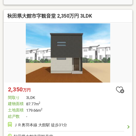
秋田県大館市字観音堂 2,350万円 3LDK
2,350
万円
間取り
3LDK
建物面積
2
87.77m
土地面積
2
179.66m
総戸数
-
ＪＲ奥羽本線 大館駅 徒歩31分