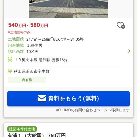
540
580
万円～
万円
※土地価格のみ
土地面積
2
2
217m
～268m
65.64坪～81.06坪
用途地域
１種住居
総区画数
10区画
ＪＲ奥羽本線 湯沢駅 徒歩16分
秋田県湯沢市字中野
所有権
資料をもらう(無料)
※SUUMOのお問い合わせページへ移動します
建築条件付土地
有浦１（大館駅） 760万円