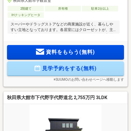
秋田県大館市字観音堂
2階建て
所有権
駐車2台以上
IHクッキングヒータ
スーパーやドラッグストアなどの商業施設が近く、暮らしや
すい立地となっております。各居室にはクローゼットが、主
寝室にはウォークインクローゼットがございますので、収納
力はバッチリです。住宅ローン試算条件・借入金額 ２３５
０万円・返済年数 40年・金利（当初３年固定） 1.20％
資料をもらう(無料)
見学予約をする(無料)
※SUUMOのお問い合わせページへ移動します
秋田県大館市下代野字代野道北 2,755万円 3LDK