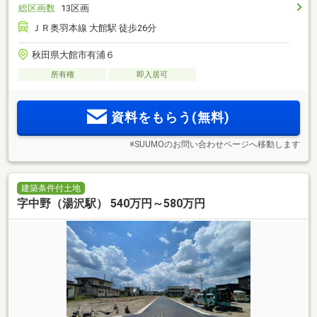
総区画数
13区画
ＪＲ奥羽本線 大館駅 徒歩26分
秋田県大館市有浦６
所有権
即入居可
資料をもらう(無料)
※SUUMOのお問い合わせページへ移動します
建築条件付土地
字中野（湯沢駅） 540万円～580万円