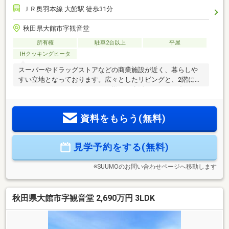
ＪＲ奥羽本線 大館駅 徒歩31分
秋田県大館市字観音堂
所有権
駐車2台以上
平屋
IHクッキングヒータ
スーパーやドラッグストアなどの商業施設が近く、暮らしや
すい立地となっております。広々としたリビングと、2階には
フリールームがございますので様々な生活スタイルに合わせ
て暮らすことができます。住宅ローン試算条件・借入金額
２８２１万円・返済年数 40年・金利（変動） 1.00％
資料をもらう(無料)
見学予約をする(無料)
※SUUMOのお問い合わせページへ移動します
秋田県大館市字観音堂 2,690万円 3LDK