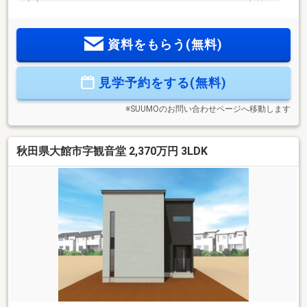
寝室にはウォークインクローゼットがございますので、収納
力はバッチリです。住宅ローン試算条件・借入金額 ２６９
０万円・返済年数 40年・金利（変動） 1.00％
資料をもらう(無料)
見学予約をする(無料)
※SUUMOのお問い合わせページへ移動します
秋田県大館市字観音堂 2,370万円 3LDK