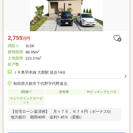
2,755
万円
間取り
3LDK
建物面積
2
86.95m
土地面積
2
222.31m
総戸数
-
ＪＲ奥羽本線 大館駅 徒歩14分
秋田県大館市下代野字代野道北
2階建て
所有権
IHクッキングヒータ
ウォークインクローゼ
ット
【住宅ローン返済例】 月々７５，６７４円（ボーナス0）
地方銀行 期間40年 金利1.45％（変動）