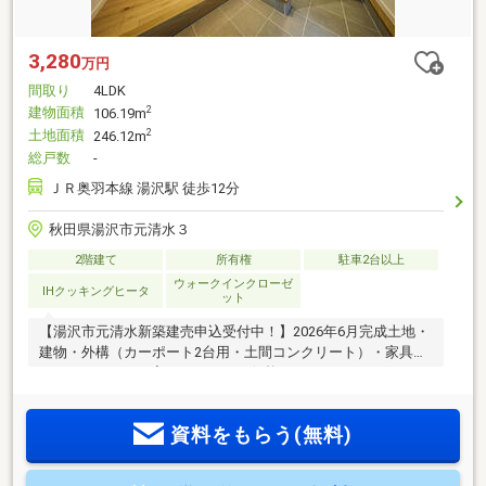
3,280
万円
間取り
4LDK
建物面積
2
106.19m
土地面積
2
246.12m
総戸数
-
ＪＲ奥羽本線 湯沢駅 徒歩12分
秋田県湯沢市元清水３
2階建て
所有権
駐車2台以上
ウォークインクローゼ
IHクッキングヒータ
ット
【湯沢市元清水新築建売申込受付中！】2026年6月完成土地・
建物・外構（カーポート2台用・土間コンクリート）・家具・
カーテンがすべて入ったコミコミ価格です！おすすめポイン
ト■UA値0.25W/㎡kの高い断熱性能（断熱等級6）■365日24時
間、家中どこにいても温度差無く快適な全館空調を搭載■ガス
資料をもらう(無料)
衣類乾燥機「乾太くん」完備で洗濯物もラクラク！■地震対策
の制震装置を設置■キッズスペースや趣味の部屋にぴったりな
1階洋室■主寝室のウォークインクローゼット含む全居室に収