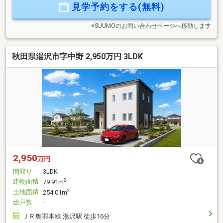
見学予約をする(無料)
※SUUMOのお問い合わせページへ移動します
秋田県湯沢市字中野 2,950万円 3LDK
2,950
万円
間取り
3LDK
建物面積
2
79.91m
土地面積
2
254.01m
総戸数
-
ＪＲ奥羽本線 湯沢駅 徒歩16分