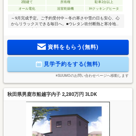
2階建て
所有権
駐車2台以上
オール電化
浴室乾燥機
IHクッキングヒータ
～9月完成予定。ご予約受付中～冬の寒さや雪の日も安心、心
からリラックスできる毎日へ。■ウレタン吹付断熱と寒冷地エ
アコンで、家中どこでもポカポカ。■ランドリールーム完備
で、雪の日の洗濯もストレスフリーに乾きます。■いとく男鹿
ショッピングセンターまで徒歩9分。お買い物もスムーズ。■
資料をもらう(無料)
船越近隣公園まで徒歩12分。休日はお子様とのびのび遊べま
す。■スマートキー採用で、荷物や抱っこで手が塞がっていて
も出入りラクラク。ゆとりある家族の時間を、ぜひ現地でご
見学予約をする(無料)
体感ください。▼見学予約・お問い合わせはお気軽にどう
ぞ！
※SUUMOのお問い合わせページへ移動します
秋田県男鹿市船越字内子 2,280万円 3LDK