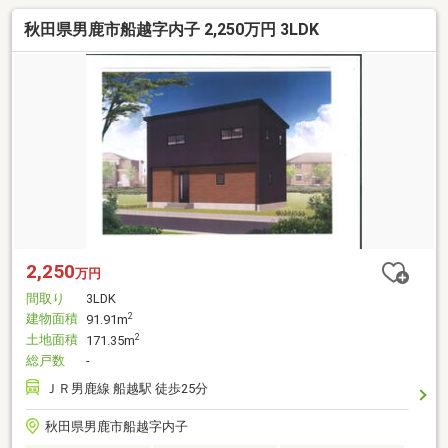
秋田県男鹿市船越字内子 2,250万円 3LDK
2,250
万円
間取り
3LDK
建物面積
2
91.91m
土地面積
2
171.35m
総戸数
-
ＪＲ男鹿線 船越駅 徒歩25分
秋田県男鹿市船越字内子