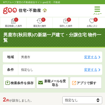
NTTグループ運営の不動産総合サイト goo住宅・不動産
1
0
0
0
最近検索した条件
最近見た物件
保存した条件
お気に入り
男鹿市(秋田県)の新築一戸建て・分譲住宅 物件一
覧
地域
変更する
男鹿市
条件
変更する
指定なし
新着メールを受
検索条件を保存
アプリで探す
取る
2
件
が該当しました。