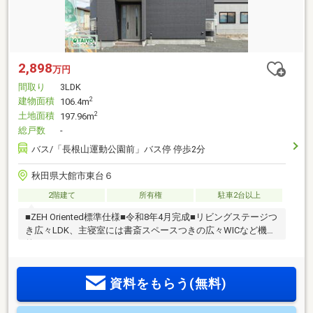
2,898
万円
間取り
3LDK
建物面積
2
106.4m
土地面積
2
197.96m
総戸数
-
バス/「長根山運動公園前」バス停 停歩2分
秋田県大館市東台６
2階建て
所有権
駐車2台以上
■ZEH Oriented標準仕様■令和8年4月完成■リビングステージつ
き広々LDK、主寝室には書斎スペースつきの広々WICなど機能
的3LDK
資料をもらう(無料)