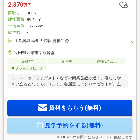
2,370
万円
間取り
3LDK
建物面積
2
89.42m
土地面積
2
179.66m
総戸数
-
ＪＲ奥羽本線 大館駅 徒歩31分
秋田県大館市字観音堂
2階建て
所有権
駐車2台以上
IHクッキングヒータ
スーパーやドラッグストアなどの商業施設が近く、暮らしや
すい立地となっております。各居室にはクローゼットが、主
寝室にはウォークインクローゼットがございますので、収納
力はバッチリです。住宅ローン試算条件・借入金額 ２３7０
万円・返済年数 40年・金利（当初３年固定） 1.20％
資料をもらう(無料)
見学予約をする(無料)
※SUUMOのお問い合わせページへ移動します