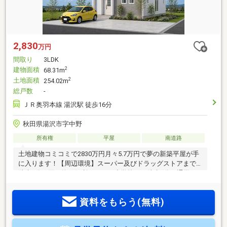
2,830
万円
間取り
3LDK
建物面積
2
68.31m
土地面積
2
254.02m
総戸数
-
ＪＲ奥羽本線 湯沢駅 徒歩16分
秋田県湯沢市字中野
所有権
平屋
南道路
土地建物コミコミで2830万円月々5.7万円で夢の新築平屋が手
に入ります！【周辺環境】スーパー及びドラッグストアまで
徒歩7分で買い物が便利です！西小学校まで徒歩9分で通学も
安心です。コンビニまで徒歩10分で急な買い物も便利です。
資料をもらう(無料)