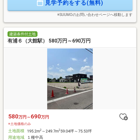
見学予約をする(無料)
納ありこちらの物件の詳細は【サンコーホーム横手本社
0182-35-4779】までお問い合わせください！
※SUUMOのお問い合わせページへ移動します
建築条件付土地
有浦６（大館駅） 580万円～690万円
580
690
万円～
万円
※土地価格のみ
土地面積
2
2
195.2m
～249.7m
59.04坪～75.53坪
用途地域
１種中高