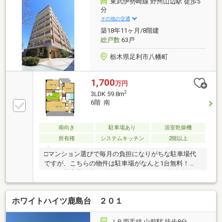
東武伊勢崎線 野州山辺駅 徒歩5
月）・駐輪場：空き要確認（100円/月）・町内会費：
分
300円/月
その他の交通
築18年11ヶ月/8階建
総戸数
63戸
栃木県足利市八幡町
1,700
万円
2
3LDK 59.8m
6階 南
南向き
駐車場あり
浴室乾燥機
所有権
システムキッチン
2階以上
□マンション選びで毎月の負担になりがちな駐車場代
ですが、こちらの物件は駐車場がなんと1台無料！
月々の固定費を大きく抑えることができ、車移動がメ
インの方にも自信を持っておすすめできる好条件で
す。□2025年8月のリフォームに加え、2026年6月にも
ホワイトハイツ鹿島台 ２０１
洋室クロス交換や便座交換等を実施！さらに毎日の食
器洗いを時短してくれる食洗機も完備されており、手
直し不要ですぐに快適＆家事ラクな生活が始められま
ＪＲ両毛線 山前駅 徒歩8分