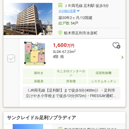
し・組合費200円／月・通信費200円／月（居住されな
ＪＲ両毛線 足利駅 徒歩5分
い方）※駐車場の空きは要確認となります。
その他の交通
築20年2ヶ月/12階建
総戸数
54戸
栃木県足利市永楽町
1,600
万円
2
3LDK 67.23m
4階 南
モニタ付インターホ
南向き
浴室乾燥機
ン
床暖房
所有権
システムキッチン
《JR両毛線【足利駅】まで徒歩5分(400m)》・足利市
立けやき小学校まで徒歩13分(972m)・FRESSAY通町店
まで徒歩11分(833m)・セブンイレブン足利伊勢町店ま
で徒歩3分(221m)≪物件についてのお問い合わせ・詳
細な資料のご請求など≫※お電話の場合：TEL 0284-21-
サンクレイドル足利ソプラディア
2345※メールの場合：【資料請求】からお気軽にどう
ぞ！・付帯設備も含む現況有姿にて売買。・駐車場：
空き要確認・バイク置き場：空き要確認（800円/