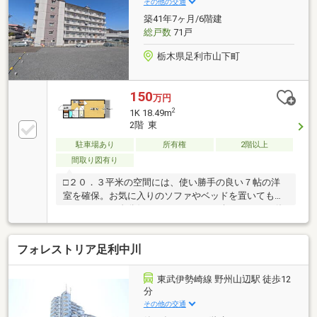
その他の交通
「バス・トイレ別」や「室内洗濯機置き場」をしっか
築41年7ヶ月/6階建
り完備！
総戸数
71戸
栃木県足利市山下町
150
万円
2
1K 18.49m
2階 東
駐車場あり
所有権
2階以上
間取り図有り
□２０．３平米の空間には、使い勝手の良い７帖の洋
室を確保。お気に入りのソファやベッドを置いてもゆ
とりがあり、自分好みのインテリアを楽しめます。休
日はお部屋で映画鑑賞など、誰にも邪魔されない自由
な時間を。□両毛線「山前駅」まで徒歩８分という近
フォレストリア足利中川
さは、毎日の通勤・通学の強い味方。朝の時間に余裕
が生まれ、駅からの帰り道も安心です。お出かけのフ
ットワークも軽くなり、アクティブで充実したシング
東武伊勢崎線 野州山辺駅 徒歩12
ルライフを支えます。□１Ｋのお部屋探しで重視され
分
る「バス・トイレ別」や「室内洗濯機置き場」をしっ
その他の交通
かり完備！毎日の身支度やお洗濯などの家事ストレス