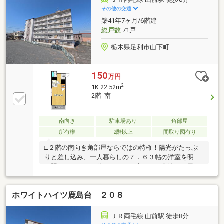
す。□野州山辺駅まで徒歩わずか5分の駅近立地！毎日
その他の交通
のお買い物に便利なスーパーやコンビニ、小学校も徒
築41年7ヶ月/6階建
歩10分圏内に揃っています。通勤・通学からお買い物
総戸数
71戸
まで身軽で快適な住環境です。
栃木県足利市山下町
150
万円
2
1K 22.52m
2階 南
南向き
駐車場あり
角部屋
所有権
2階以上
間取り図有り
□２階の南向き角部屋ならではの特権！陽光がたっぷ
りと差し込み、一人暮らしの７．６３帖の洋室を明る
く照らします。お休みの日は、窓からの心地よい風を
感じながら、淹れたてのコーヒーでゆったりとした朝
食を。□両毛線「山前駅」まで徒歩８分という近さ
ホワイトハイツ鹿島台 ２０８
は、毎日の通勤・通学の強い味方。朝の時間に余裕が
生まれ、駅からの帰り道も安心です。休日のお出かけ
もフットワークが軽くなり、アクティブなシングルラ
ＪＲ両毛線 山前駅 徒歩8分
イフを支えます。□１Ｋのお部屋探しで重視される