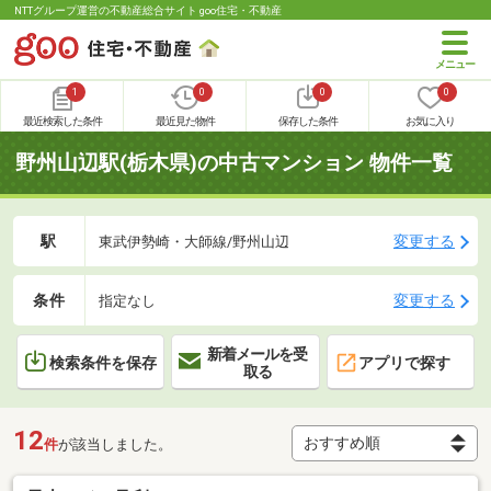
NTTグループ運営の不動産総合サイト goo住宅・不動産
1
0
0
0
最近検索した条件
最近見た物件
保存した条件
お気に入り
野州山辺駅(栃木県)の中古マンション 物件一覧
駅
変更する
東武伊勢崎・大師線/野州山辺
条件
変更する
指定なし
新着メールを受
検索条件を保存
アプリで探す
取る
12
件
が該当しました。