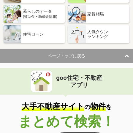
暮らしのデータ
家賃相場
(補助金・助成金情報)
人気タウン
住宅ローン
ランキング
ページトップに戻る
goo住宅・不動産
アプリ
大手不動産サイト
物件
の
を
まとめて検索！