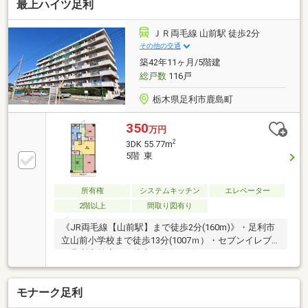
最上ハイツ足利
ＪＲ両毛線 山前駅 徒歩2分
その他の交通
築42年11ヶ月/5階建
総戸数
116戸
栃木県足利市鹿島町
350
万円
2
3DK 55.77m
5階 東
所有権
システムキッチン
エレベーター
2階以上
間取り図有り
《JR両毛線【山前駅】まで徒歩2分(160m)》・足利市
立山前小学校まで徒歩13分(1007ｍ）・セブンイレブ
ン足利山前店まで徒歩５分(373m)・ヤマグチスーパー
山前店まで徒歩13分(1012m)≪物件についてのお問い
合わせ・詳細な資料のご請求など≫※お電話の場合：
モナーク足利
TEL 0800-603-1644（通話無料）※メールの場合：【資
料請求】からお気軽にどうぞ！・現況有姿にて引渡