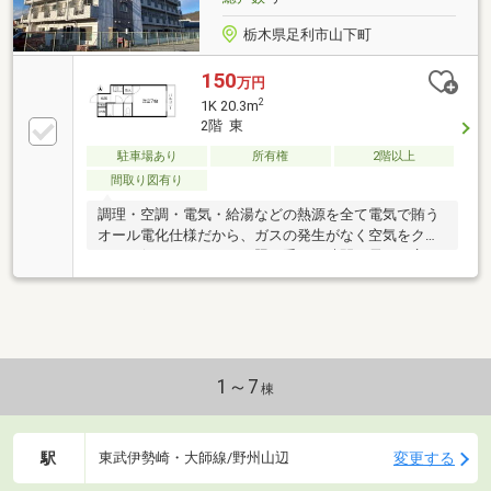
栃木県足利市山下町
150
万円
2
1K 20.3m
2階 東
駐車場あり
所有権
2階以上
間取り図有り
調理・空調・電気・給湯などの熱源を全て電気で賄う
オール電化仕様だから、ガスの発生がなく空気をクリ
ーンに保ちます。また日照を受ける時間が長いと言わ
れる南向で日照時間が長く、冬でも暖かく暮らせま
す。単身のシンプルライフに最適の１Ｋ。是非見学に
お越しください。賃貸同時募集。敷地内駐車場空無し
（R8.1.19現在）。室内に洗濯機置き場なし。2Ｆに共
用のコインランドリーあり
1～7
棟
駅
変更する
東武伊勢崎・大師線/野州山辺