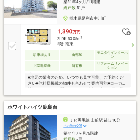
築31年4ヶ月/11階建
を軽減します。
総戸数
51戸
栃木県足利市中川町
1,390
万円
2
2LDK 50.05m
3階 南東
モニタ付インターホ
駐車場あり
角部屋
ン
リフォームリノベー
浴室乾燥機
所有権
ション
■地元の業者のため、いつでも見学可能、ご予約くだ
さい■他社様掲載の物件も合わせて案内可能■ローカル
情報もお気軽にお聞きください■追加工事の費用は即
日お見積もり可能【人と街を想い 笑顔で未来につな
ぐ】当店は昭和63年の創業。笑顔になれるお取引をモ
ホワイトハイツ鹿島台
ットーにお客様のお役に立てる企業を目指します！
ＪＲ両毛線 山前駅 徒歩10分
その他の交通
築41年7ヶ月/6階建
総戸数
-戸