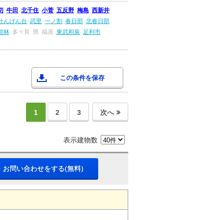
切
牛田
北千住
小菅
五反野
梅島
西新井
せんげん台
武里
一ノ割
春日部
北春日部
館林
多々良
県
福居
東武和泉
足利市
この条件を保存
1
2
3
次へ
表示建物数
・お問い合わせをする(無料)