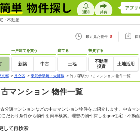
住宅・不動産
0
最近見た物件
保
一戸建てを買う
建てる
投資する
不動産
古
新築
中古
土地
土地活用
投資
東京都
>
足立区
>
東武伊勢崎・大師線
>
竹ノ塚駅の中古マンション 物件一覧
中古マンション 物件一覧
中古分譲マンションなどの中古マンション物件をご紹介します。中古マン
こだわり条件から物件を簡単検索。理想の物件探しをgoo住宅・不動
更して再検索