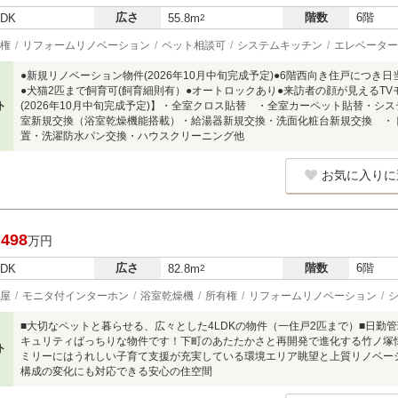
広さ
階数
6階
LDK
55.8m
2
権
リフォームリノベーション
ペット相談可
システムキッチン
エレベーター
●新規リノベーション物件(2026年10月中旬完成予定)●6階西向き住戸につき日当
●犬猫2匹まで飼育可(飼育細則有）●オートロックあり●来訪者の顔が見えるT
ト
(2026年10月中旬完成予定)】・全室クロス貼替 ・全室カーペット貼替・
室新規交換（浴室乾燥機能搭載）・給湯器新規交換・洗面化粧台新規交換 ・
置・洗濯防水パン交換・ハウスクリーニング他
お気に入りに
,498
万円
広さ
階数
6階
LDK
82.8m
2
屋
モニタ付インターホン
浴室乾燥機
所有権
リフォームリノベーション
■大切なペットと暮らせる、広々とした4LDKの物件（一住戸2匹まで）■日勤
キュリティばっちりな物件です！下町のあたたかさと再開発で進化する竹ノ塚
ト
ミリーにはうれしい子育て支援が充実している環境エリア眺望と上質リノベーシ
構成の変化にも対応できる安心の住空間