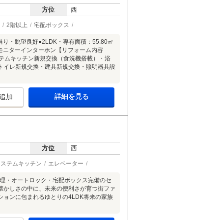
方位
西
2階以上
宅配ボックス
り・眺望良好●2LDK・専有面積：55.80㎡
Vモニターインターホン【リフォーム内容
システムキッチン新規交換（食洗機搭載）・浴
トイレ新規交換・建具新規交換・照明器具設
詳細を見る
追加
方位
西
システムキッチン
エレベーター
管理・オートロック・宅配ボックス完備のセ
懐かしさの中に、未来の便利さが育つ街ファ
ョンに包まれるゆとりの4LDK将来の家族