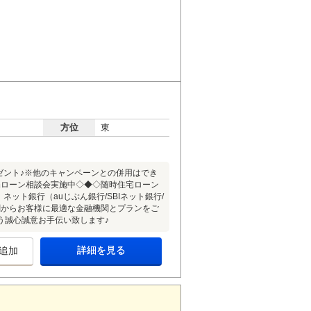
方位
東
レゼント♪※他のキャンペーンとの併用はでき
宅ローン相談会実施中◇◆◇随時住宅ローン
ネット銀行（auじぶん銀行/SBIネット銀行/
融機関からお客様に最適な金融機関とプランをご
う誠心誠意お手伝い致します♪
詳細を見る
追加