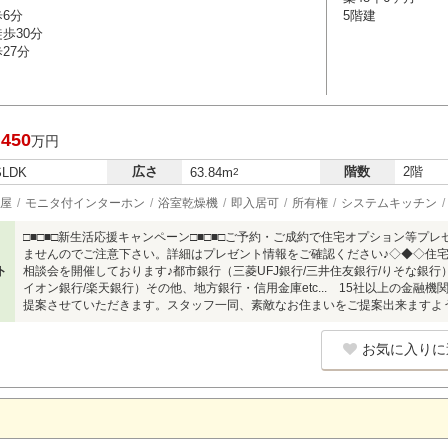
歩6分
5階建
歩30分
27分
,450
万円
広さ
階数
2階
SLDK
63.84m
2
屋
モニタ付インターホン
浴室乾燥機
即入居可
所有権
システムキッチン
□■□■□新生活応援キャンペーン□■□■□ご予約・ご成約で住宅オプション等プ
ませんのでご注意下さい。詳細はプレゼント情報をご確認ください♪◇◆◇住
ト
相談会を開催しております♪都市銀行（三菱UFJ銀行/三井住友銀行/りそな銀行）
イオン銀行/楽天銀行）その他、地方銀行・信用金庫etc... 15社以上の金
提案させていただきます。スタッフ一同、素敵なお住まいをご提案出来ますよ
お気に入りに