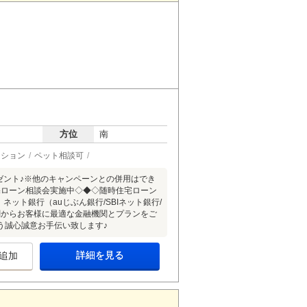
方位
南
ーション
ペット相談可
レゼント♪※他のキャンペーンとの併用はでき
宅ローン相談会実施中◇◆◇随時住宅ローン
ネット銀行（auじぶん銀行/SBIネット銀行/
融機関からお客様に最適な金融機関とプランをご
う誠心誠意お手伝い致します♪
詳細を見る
追加