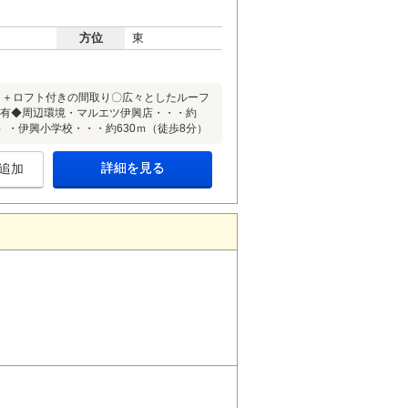
方位
東
ＤＫ＋ロフト付きの間取り〇広々としたルーフ
クス有◆周辺環境・マルエツ伊興店・・・約
）・伊興小学校・・・約630ｍ（徒歩8分）
詳細を見る
追加