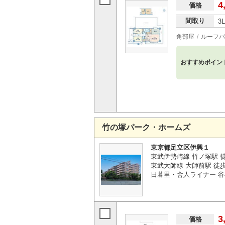
4
価格
間取り
3
角部屋
ルーフバ
おすすめポイン
竹の塚パーク・ホームズ
東京都足立区伊興１
東武伊勢崎線 竹ノ塚駅 徒
東武大師線 大師前駅 徒歩
日暮里・舎人ライナー 谷
3
価格