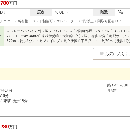
,780
万円
広さ
階数
3階
LDK
76.01m
2
ルコニー
所有権
ペット相談可
エレベーター
2階以上
間取り図有り
～～レーベンハイム竹ノ塚フィルモア～～〇3階角部屋 76.01m2〇３ＳＬ
ト
バルコニー45.36m2〇東武伊勢崎・大師線 「竹ノ塚」徒歩12分〇宅配ボッ
570ｍ（徒歩8分）・セブンイレブン足立伊興２丁目店・・・約70ｍ（徒歩1分
お気に入りに
築35年6ヶ月
歩14分
7階建
16分
在家駅 徒歩18分
,280
万円