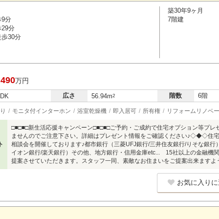
築30年9ヶ月
歩9分
7階建
29分
歩30分
,490
万円
広さ
階数
6階
LDK
56.94m
2
り
モニタ付インターホン
浴室乾燥機
即入居可
所有権
リフォームリノベ
□■□■□新生活応援キャンペーン□■□■□ご予約・ご成約で住宅オプション等プ
ませんのでご注意下さい。詳細はプレゼント情報をご確認ください♪◇◆◇住
ト
相談会を開催しております♪都市銀行（三菱UFJ銀行/三井住友銀行/りそな銀行）
イオン銀行/楽天銀行）その他、地方銀行・信用金庫etc... 15社以上の金
提案させていただきます。スタッフ一同、素敵なお住まいをご提案出来ますよ
お気に入りに