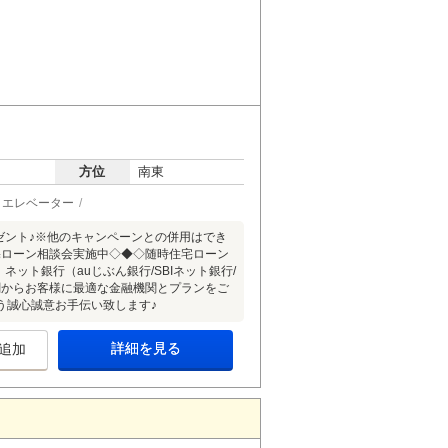
方位
南東
エレベーター
レゼント♪※他のキャンペーンとの併用はでき
宅ローン相談会実施中◇◆◇随時住宅ローン
ネット銀行（auじぶん銀行/SBIネット銀行/
融機関からお客様に最適な金融機関とプランをご
う誠心誠意お手伝い致します♪
詳細を見る
追加