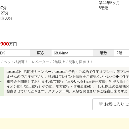
築44年5ヶ月
歩7分
8階建
27分
歩30分
,900
万円
広さ
階数
2階
LDK
68.04m
2
ペット相談可
エレベーター
2階以上
間取り図有り
□■□■□新生活応援キャンペーン□■□■□ご予約・ご成約で住宅オプション等プ
ませんのでご注意下さい。詳細はプレゼント情報をご確認ください♪◇◆◇住
ト
相談会を開催しております♪都市銀行（三菱UFJ銀行/三井住友銀行/りそな銀行）
イオン銀行/楽天銀行）その他、地方銀行・信用金庫etc... 15社以上の金
提案させていただきます。スタッフ一同、素敵なお住まいをご提案出来ますよ
お気に入りに