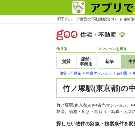
NTTグループ運営の不動産総合サイト goo
借りる
マンションを買う
店舗･
賃貸
新築
中
事業用
住宅・不動産
>
中古マンション
>
首都圏
>
竹ノ塚駅(東京都)の
竹ノ塚駅(東京都)の中古売マンション、
動産。価格・広さ・間取り・写真・人気の
探したい物件の路線・検索条件を変