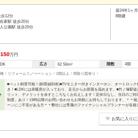
築24年1ヶ月
歩12分
8階建
在家駅 徒歩20分
人公園駅 徒歩20分
,150
万円
広さ
階数
4階
LDK
62.56m
2
権
リフォームリノベーション
2階以上
間取り図有り
■ペット飼育可能！(飼育細則有)■TVモニター付きインターホン、オートロッ
き！■LDKには床暖房が入っており、足元からお部屋を温めます。■竹ノ塚駅徒歩
ト
リット、デメリットを余すところなくお伝えします！定休日なし、当日のご対
制度」あり！19時以降のお問い合わせもお気軽にお待ちしております。＊＊
ーンにご不安がある方＊＊弊社には専属のファイナンシャルプランナーが在籍
お気に入りに