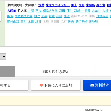
東武伊勢崎・大師線：
浅草
東京スカイツリー
押上
曳舟
東向島
鐘ヶ淵
堀
大師前
竹ノ塚
谷塚
草加
獨協大学前
新田
蒲生
新越谷
越谷
北越谷
大袋
姫宮
東武動物公園
和戸
久喜
鷲宮
花崎
加須
南羽生
羽生
川俣
茂林寺前
野州山辺
韮川
太田
細谷
木崎
世良田
境町
剛志
新伊勢崎
伊勢崎
間取り図付き表示
お気に入りに追加
資料請求
築48年6ヶ月