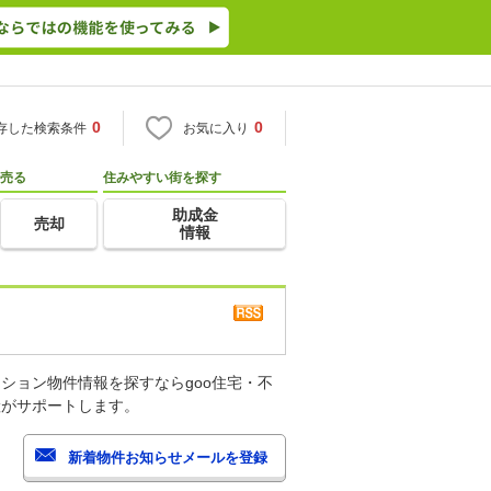
0
0
存した検索条件
お気に入り
売る
住みやすい街を探す
助成金
売却
情報
ション物件情報を探すならgoo住宅・不
産がサポートします。