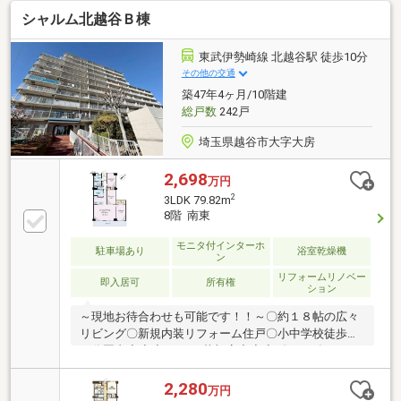
～経験豊富なエージェントと提携業者（FPなど）がサ
シャルム北越谷Ｂ棟
ポートいたします！◎住宅ローンご相談ください♪
低金利×保障内容充実の金融機関ご紹介いたしま
す！ 諸費用のお借入れも可能です♪◇マイホーム購
東武伊勢崎線 北越谷駅 徒歩10分
入は、一生の中でも大きな決断のひとつです。 専門
その他の交通
的な知識だけでなく、「人と人とのつながり」や「心
築47年4ヶ月/10階建
の通う対応」が何より大切だと、考えています。 お
総戸数
242戸
気軽にお問合せください！
埼玉県越谷市大字大房
2,698
万円
2
3LDK 79.82m
8階 南東
モニタ付インターホ
駐車場あり
浴室乾燥機
ン
リフォームリノベー
即入居可
所有権
ション
～現地お待合わせも可能です！！～〇約１８帖の広々
リビング〇新規内装リフォーム住戸〇小中学校徒歩１
０分圏内◆◆◆V i v i o 草加店◆◆◆《おかげさまで
創業１６年目》～東京都・埼玉県・千葉県で販売実績
多数～経験豊富なエージェントと提携業者（FPなど）
2,280
万円