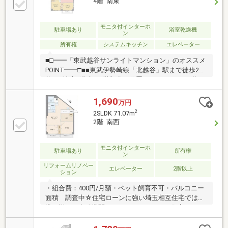
4階 南東
モニタ付インターホ
駐車場あり
浴室乾燥機
ン
所有権
システムキッチン
エレベーター
■□━━「東武越谷サンライトマンション」のオススメ
POINT━━□■■東武伊勢崎線「北越谷」駅まで徒歩2
分！■地上9階建の4階部分に位置します。■LDKに約5.0
帖の洋室が隣接。 引き戸を開放し、一体利用も可能
です。■ご家族との会話が弾む対面式キッチン。■浴室
1,690
万円
乾燥機や、TVモニター付きインターホン 温水洗浄便
2
2SLDK 71.07m
座など、暮らしをサポートする設備も充実。■周辺環
2階 南西
境・ファミリーマート北越谷駅前店 徒歩2分(約
150m)・東急ストア北越谷店 徒歩5分(約350m)・ド
ラッグストアマツモトキヨシ北越谷駅前店 徒歩2分
モニタ付インターホ
駐車場あり
所有権
ン
(約160m)・足利銀行越谷支店 徒歩3分(約210m)
リフォームリノベー
エレベーター
2階以上
ション
・組合費：400円/月額・ペット飼育不可・バルコニー
面積 調査中☆住宅ローンに強い埼玉相互住宅では、
常に様々な金融機関とやりとりをしている住宅ローン
専門の部署がございますので、お客様一人一人に合っ
た、またその時々に最も良い条件でお借入れができる