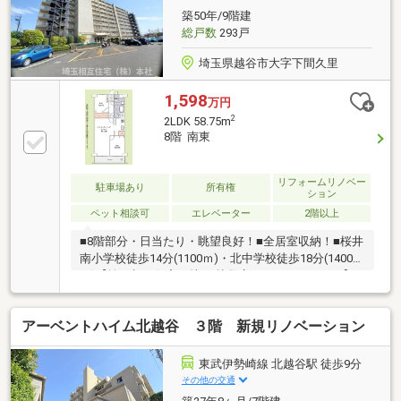
ネットワークを活かし、お客様に安心と信頼のサービ
築50年/9階建
スを提供し、楽しい物件探しをサポートさせていただ
総戸数
293戸
きます。お気軽にご相談ください。
埼玉県越谷市大字下間久里
1,598
万円
2
2LDK 58.75m
8階 南東
リフォームリノベー
駐車場あり
所有権
ション
ペット相談可
エレベーター
2階以上
■8階部分・日当たり・眺望良好！■全居室収納！■桜井
南小学校徒歩14分(1100ｍ)・北中学校徒歩18分(1400
ｍ)【埼玉相互住宅（株） 越谷店はここがつよい！】
◆地域密着50年以上！越谷市出身・在籍のスタッフも
多いので、越谷市と近隣の草加市、春日部市、吉川
アーベントハイム北越谷 ３階 新規リノベーション
市、八潮市、松伏町、東川口・浦和美園エリアなどの
ことなら私たちにお任せください！◆住宅ローンに強
い！住宅ローン専門スタッフが銀行窓口となり、様々
東武伊勢崎線 北越谷駅 徒歩9分
な事例から適切なサポートをお約束します！ ◆取り扱
その他の交通
い物件が豊富！越谷市を中心に数ある物件の中からお