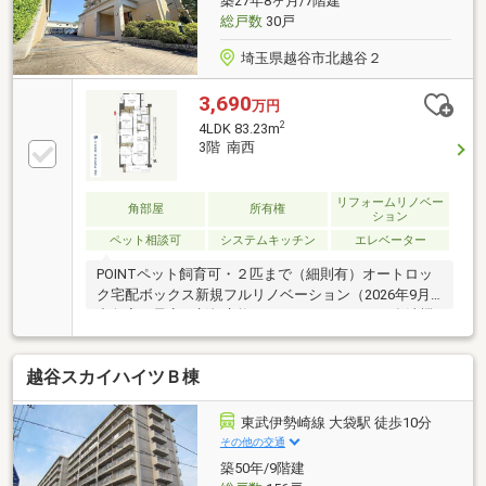
築27年8ヶ月/7階建
客様のご要望に沿った物件をご提案させて頂きます！
総戸数
30戸
埼玉県越谷市北越谷２
3,690
万円
2
4LDK 83.23m
3階 南西
リフォームリノベー
角部屋
所有権
ション
ペット相談可
システムキッチン
エレベーター
POINTペット飼育可・２匹まで（細則有）オートロッ
ク宅配ボックス新規フルリノベーション（2026年9月
中旬完了予定）新規交換⇒システムキッチン（食洗機
付き）／浴室／洗面化粧台／トイレ／建具新規貼替⇒
クロス全室、床材ハウスクリーニング≪Support≫□住
越谷スカイハイツＢ棟
信SBI代理事業 東宝ハウスフィナンシャル（T.sロー
ン）□auじぶん銀行（指定不動産会社） ▼８月実行
金利1.130％ ※所定のガンと診断されたら住宅ロー
東武伊勢崎線 大袋駅 徒歩10分
ン残高が0円になる『ガン団信』がついた金利です
その他の交通
□365日24時間住まいの駆付けサービス（3年間無料）
築50年/9階建
□TOHO HOUSE CLUB （アフターサービス）