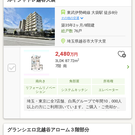
松伏町、東川口・浦和美園エリアなどのことなら私た
ちにお任せください！◆住宅ローンに強い！住宅ロー
東武伊勢崎線 大袋駅 徒歩8分
ン専門スタッフが銀行窓口となり、様々な事例から適
その他の交通
切なサポートをお約束します！
築35年2ヶ月/8階建
総戸数
76戸
埼玉県越谷市大字大里
2,480
万円
2
3LDK 87.72m
7階 南
南向き
角部屋
所有権
リフォームリノベー
システムキッチン
エレベーター
ション
埼玉・東京に全7店舗、白馬グループで年間10，000人
以上の方にご利用頂いています。ご購入・ご売却から
建築・リフォーム・資金計画のプロが、より良いご提
案をいたします。
グランシエロ北越谷アローム３階部分