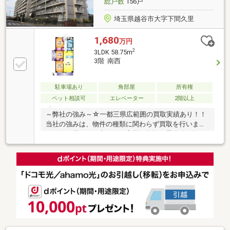
総戸数
156戸
埼玉県越谷市大字下間久里
1,680
万円
2
3LDK 58.75m
3階 南西
駐車場あり
角部屋
所有権
ペット相談可
エレベーター
2階以上
～弊社の強み～☆一都三県広範囲の買取実績あり！！
当社の強みは、物件の種類に関わらず買取を行いま
す。住み替えをお考えのお客様の負担を最小限に抑え
た住み替えを目的とした買取も受付中です！！査定無
料秘密厳守です。☆最新の相続情報が学べるセミナー
を随時実施しています。相続に関しては、毎月開催の
無料セミナーや相談サービスを提供し、専門家による
サポートも行います。☆センチュリー21は全国の店舗
数NO1！！弊社は昨年全店舗で4位の実績があります。
ネットワークを活かし、お客様に安心と信頼のサービ
スを提供し、楽しい物件探しをサポートさせていただ
きます。お気軽にご相談ください。