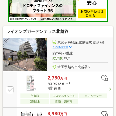
ライオンズガーデンテラス北越谷
東武伊勢崎線 北越谷駅 徒歩7分
その他の交通
築29年/7階建
総戸数
43戸
埼玉県越谷市北越谷２
2,780
万円
2
2SLDK 66.61m
2階 南西
所有権
システムキッチン
エレベーター
2階以上
間取り図有り
3,980
万円