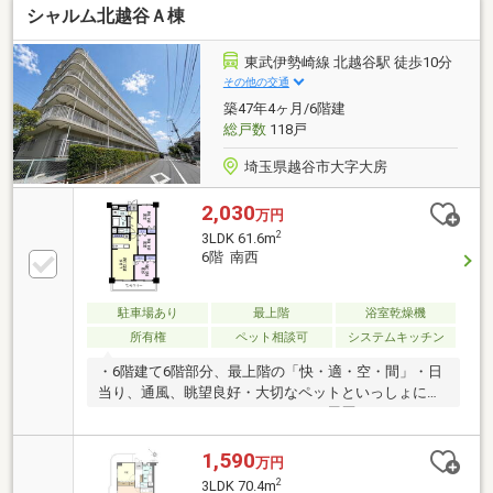
シャルム北越谷Ａ棟
東武伊勢崎線 北越谷駅 徒歩10分
その他の交通
築47年4ヶ月/6階建
総戸数
118戸
埼玉県越谷市大字大房
2,030
万円
2
3LDK 61.6m
6階 南西
駐車場あり
最上階
浴室乾燥機
所有権
ペット相談可
システムキッチン
・6階建て6階部分、最上階の「快・適・空・間」・日
当り、通風、眺望良好・大切なペットといっしょに暮
らせるマンション・リノベーション履歴ありのキレイ
なお部屋ですのでそのままご入居できます。・食洗器
付き、浴室暖房乾燥機付き
1,590
万円
2
3LDK 70.4m