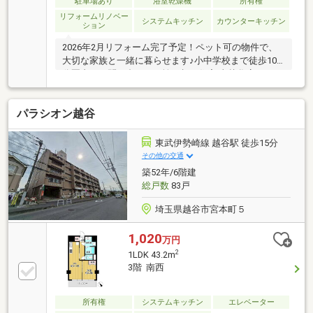
駐車場あり
浴室乾燥機
所有権
リフォームリノベー
システムキッチン
カウンターキッチン
ション
2026年2月リフォーム完了予定！ペット可の物件で、
大切な家族と一緒に暮らせます♪小中学校まで徒歩10
分圏内！お問い合わせは埼玉相互住宅 東越谷店までお
問い合わせください。
パラシオン越谷
東武伊勢崎線 越谷駅 徒歩15分
その他の交通
築52年/6階建
総戸数
83戸
埼玉県越谷市宮本町５
1,020
万円
2
1LDK 43.2m
3階 南西
所有権
システムキッチン
エレベーター