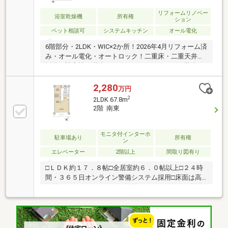
リフォームリノベー
浴室乾燥機
所有権
ション
ペット相談可
システムキッチン
オール電化
6階部分・2LDK・WIC×2か所！2026年4月リフォーム済
み・オール電化・オートロック！二重床・二重天井を
採用し遮音性に配慮されたマンションです！・駐車
場：500-1500円/月 空き状況都度要確認・車高1500
ｍｍ以下まで・インターネット使用料：1870円/月
2,280
万円
2
2LDK 67.8m
2階 南東
モニタ付インターホ
駐車場あり
所有権
ン
エレベーター
2階以上
間取り図有り
□ＬＤＫ約１７．８帖□全居室約６．０帖以上□２４時
間・３６５日オンライン警備システム採用□床面は高
低差のないフラットフロア採用□ペット可(但し、規約
による制限あり)□玄関には人感知センサー設置(暗闇の
中足元を明るく照らし、つまずき防止)□足元保安灯□
２４時間低風量換気システム□ＴＶモニター付ハンズ
フリーオートロックシステム