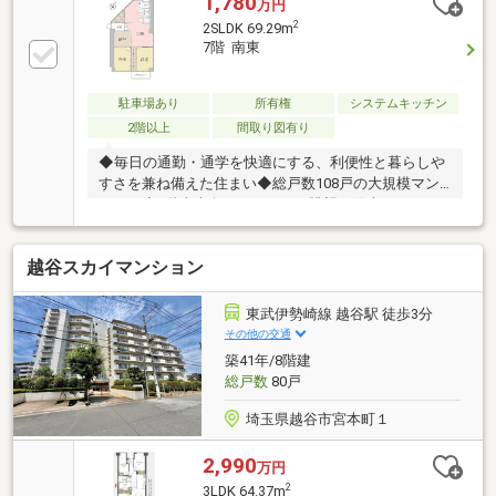
1,780
万円
ご提案をさせていただきます。住宅ローンに不安があ
2
2SLDK 69.29m
る方、借り入れができないと思っている方、あきらめ
7階 南東
る前に一度埼玉相互住宅（株）東越谷店までお越しく
ださい！
駐車場あり
所有権
システムキッチン
2階以上
間取り図有り
◆毎日の通勤・通学を快適にする、利便性と暮らしや
すさを兼ね備えた住まい◆総戸数108戸の大規模マン
ション◆7階東南向きならではの眺望と陽当たり
越谷スカイマンション
東武伊勢崎線 越谷駅 徒歩3分
その他の交通
築41年/8階建
総戸数
80戸
埼玉県越谷市宮本町１
2,990
万円
2
3LDK 64.37m