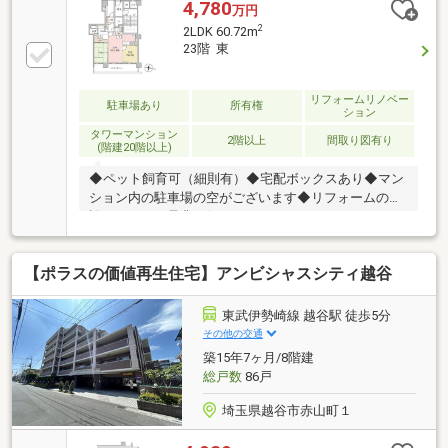
4,780
万円
2
2LDK 60.72m
23階 東
リフォームリノベー
駐車場あり
所有権
ション
タワーマンション
2階以上
間取り図有り
(階建20階以上)
◆ペット飼育可（細則有）◆宅配ボックスあり◆マン
ション内の駐車場の空がございます◆リフォームの相
談もポラスに是非お任せください！
LIFEINFORMATION◆大沢小学校 600ｍ 徒歩8分◆
栄進中学校 600ｍ 徒歩8分◆大沢幼稚園 350ｍ
【ポラスの価値再生住宅】アンビシャスシティ越谷
徒歩5分◆東急ストア 50ｍ 徒歩1分◆ライフ北越
谷店 550ｍ 徒歩7分◆ファミリーマート北越谷四丁
目店 400ｍ 徒歩5分◆越谷津田医院 350ｍ 徒歩5
東武伊勢崎線 越谷駅 徒歩5分
分◆かさなみ動物病院 300ｍ 徒歩4分
その他の交通
築15年7ヶ月/8階建
総戸数
86戸
埼玉県越谷市赤山町１