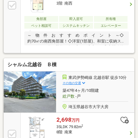
3階 南西
角部屋
即入居可
所有権
ペット相談可
システムキッチン
エレベーター
～ 物 件 お す す め ポ イ ン ト ～◇
約70㎡の南西角部屋！◇洋室(1部屋)、和室に収納スペ
ースがある為、荷物が多い方でも安心です◎◇開放的
な3面バルコニーにつき日当たり・風通し良好♪◇ペッ
ト飼育OK(※管理規約による制約あり)◇徒歩圏内には
シャルム北越谷 Ｂ棟
学校やスーパー、ドラッグストアなど、子育て世帯に
嬉しい周辺環境♪◇東武伊勢崎線『北越谷』駅まで徒
歩10分！都内へのアクセス良好です♪～雰囲気や広
東武伊勢崎線 北越谷駅 徒歩10分
さ、日当たりなど現地でしか体感出来ないことが多く
その他の交通
あります～☆頭金０円での購入可能☆「無料ライフシ
築47年4ヶ月/10階建
ミュレーション」☆お引越し後のその先のアフタサー
総戸数
-戸
ビスも充実
埼玉県越谷市大字大房
2,698
万円
2
3SLDK 79.82m
8階 南東