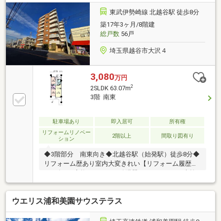
東武伊勢崎線 北越谷駅 徒歩8分
築17年3ヶ月/8階建
総戸数
56戸
埼玉県越谷市大沢４
3,080
万円
2
2SLDK 63.07m
3階 南東
駐車場あり
即入居可
所有権
リフォームリノベー
2階以上
間取り図有り
ション
◆3階部分 南東向き◆北越谷駅（始発駅）徒歩8分◆
リフォーム歴あり室内大変きれい【リフォーム履歴】
2022年1月交換：トイレ・給湯器・ガスコンロ・水栓
（キッチン・ユニットバス・洗面所）・浴室ミラー・
スイッチプレート・防水パン・カーテンレールその
ウエリス浦和美園サウステラス
他：浴室乾燥機設置・網戸張替え・クロス張替え（全
室）・フロアタイル上貼（全室）※ポーチ面積：5.8㎡