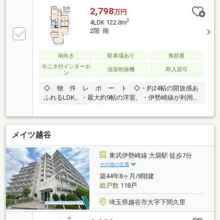
2,798
万円
2
4LDK 122.8m
2階 南
南向き
駐車場あり
角部屋
モニタ付インターホ
浴室乾燥機
即入居可
ン
◇ 物 件 レ ポ ー ト ◇・約24帖の開放感あ
ふれるLDK。・最大約9帖の洋室。・伊勢崎線が利用可
の越谷駅が最寄り駅。・コンビニ、ドラッグストアが
徒歩2分、スーパーが徒歩7分以内という充実した周辺
環境。・各居室にバルコニーが面している日当たり良
メイツ越谷
好な住空間。・小学校が徒歩9分の親御様も安心の近
さ。・新規リノベーション完成につき、お問い合わせ
当日のご見学可能。☆頭金０円での購入可能です。☆
東武伊勢崎線 大袋駅 徒歩7分
無料にて資金の見える可「生涯FPサービス」実施中☆
その他の交通
嬉しい優待特典「Club Offプレミアム」サービス。☆
築44年8ヶ月/8階建
お引越しから購入後のメンテナンスまで全てお任せ下
総戸数
118戸
さい。
埼玉県越谷市大字下間久里