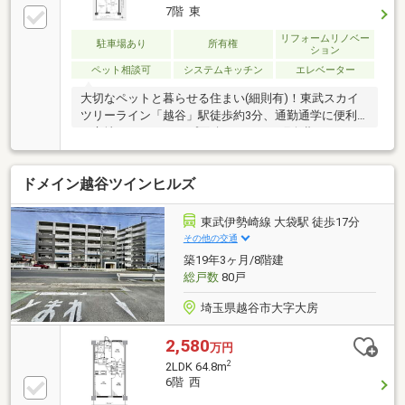
7階 東
リフォームリノベー
駐車場あり
所有権
ション
ペット相談可
システムキッチン
エレベーター
大切なペットと暮らせる住まい(細則有)！東武スカイ
ツリーライン「越谷」駅徒歩約3分、通勤通学に便利
な立地！・アルコープ面積：1.15㎡・町会費：300円/
月・駐車場：平面5500円/月 空き状況都度要確認
【地域と共に50年以上。埼玉相互住宅・本社ならでは
ドメイン越谷ツインヒルズ
の情報力】創業50年以上、地域に根差してきた埼玉相
互住宅 本社だからこそ、公開前情報・周辺相場・将来
性まで含めたご提案が可能です。越谷市を中心に、草
東武伊勢崎線 大袋駅 徒歩17分
加市・春日部市・吉川市・八潮市・松伏町、その他の
その他の交通
周辺エリアについても、周辺状況や相場感を踏まえて
築19年3ヶ月/8階建
ご案内いたします。
総戸数
80戸
埼玉県越谷市大字大房
2,580
万円
2
2LDK 64.8m
6階 西