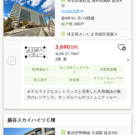
埼玉高速鉄道 浦和美園駅 徒歩8
分
その他の交通
築9年9ヶ月/15階建
総戸数
380戸
埼玉県さいたま市緑区美園４
3,690
万円
2
3LDK 67.79m
2階 東
モニタ付インターホ
駐車場あり
浴室乾燥機
ン
リフォームリノベー
即入居可
所有権
ション
ホテルライクなエントランスと充実した共用施設が魅
力のレジデンス。キッズルームやコミュニティルー
ム、スタディルーム、オーナーズルームなど、多彩な
共用施設が暮らしを豊かに彩ります。目の前には緑豊
かな公園が広がり、子育てにも嬉しい住環境。始発駅
越谷スカイハイツＣ棟
利用・東京メトロ南北線直通で都心へのアクセスも良
好です。■リフォーム済（2025年2月完了）■リフォー
ム内容：クロス張替、洗面・トイレCF張替■2階・綾瀬
東武伊勢崎線 大袋駅 徒歩9分