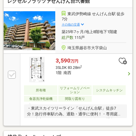
レクセルプラッツァせんげん台弐番館
東武伊勢崎線 せんげん台駅 徒歩
7分
その他の交通
築25年7ヶ月/地上8階地下1階建
総戸数
115戸
埼玉県越谷市大字袋山
3,590
万円
2
3SLDK 83.28m
1階 南西
リフォームリノベー
所有権
システムキッチン
ション
食器洗浄乾燥機
間取り図有り
・東武スカイツリーライン「せんげん台駅」徒歩7
分！急行停車駅の為、通勤・通学に便利！・専用庭付
き！安心オートロックシステム！お気軽にお問合せ下
さい(*^_^*)〇埼玉相互住宅は住宅ローンに強い会社で
す！自己資金が少ない、勤務年数が短い、他に借り入