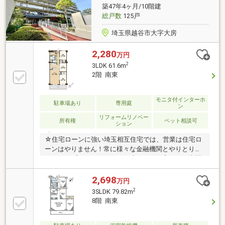
築47年4ヶ月/10階建
総戸数
125戸
埼玉県越谷市大字大房
2,280
万円
2
3LDK 61.6m
2階 南東
モニタ付インターホ
駐車場あり
専用庭
ン
リフォームリノベー
所有権
ペット相談可
ション
☆住宅ローンに強い埼玉相互住宅では、営業は住宅ロ
ーンはやりません！常に様々な金融機関とやりとりを
しているプロフェッショナル達による住宅ローン専門
の部署がございますので、お客様一人一人に合った、
またその時々に最も良い条件でお借入れができるご提
2,698
万円
案をさせていただきます。住宅ローンに不安がある
2
3SLDK 79.82m
方、借り入れができないと思っている方、あきらめる
8階 南東
前に一度埼玉相互住宅株式会社東越谷店にお越しくだ
さい！