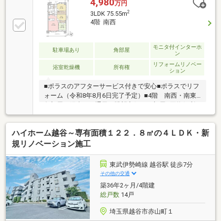
4,980
万円
2
3LDK 75.55m
4階 南西
モニタ付インターホ
駐車場あり
角部屋
ン
リフォームリノベー
浴室乾燥機
所有権
ション
■ポラスのアフターサービス付きで安心■ポラスでリフ
ォーム（令和8年8月6日完了予定）■4階 南西・南東
角部屋で陽当り・通風・眺望良好なお部屋■買物便利
で住環境良好なマンション■ペット2匹飼育可（細則あ
り）■リフォーム内容■ＬＤＫ全室クロス張替、キッチ
ハイホーム越谷～専有面積１２２．８㎡の４ＬＤＫ・新
ンコンロ・水栓交換、洗面化粧台水栓交換トイレ新規
交換、和室畳交換、クリーニング・・・他◎◎物件の
規リノベーション施工
詳細等担当≪たちばなもと≫までお気軽にお問い合わ
せください◎◎
東武伊勢崎線 越谷駅 徒歩7分
その他の交通
築36年2ヶ月/4階建
総戸数
14戸
埼玉県越谷市赤山町１