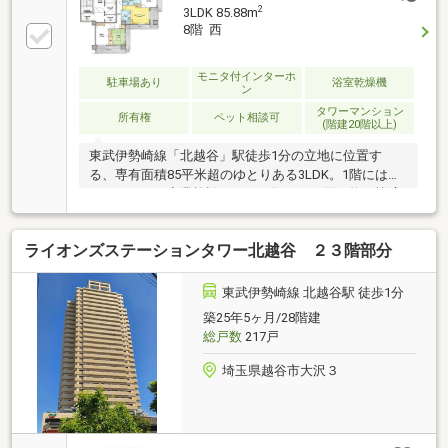
2
3LDK 85.88m
8階 西
モニタ付インターホ
駐車場あり
浴室乾燥機
ン
タワーマンション
所有権
ペット相談可
(階建20階以上)
東武伊勢崎線「北越谷」駅徒歩1分の立地に位置す
る、専有面積85平米超のゆとりある3LDK。1階にはス
ーパーなどの商業施設があり、毎日のお買い物も快適
です。室内はフルリフォーム予定のため、新生活を気
持ちよくスタートできます。バルコニーからはスカイ
ライオンズステーションタワー北越谷 ２３階部分
ツリーを望める開放感も魅力。通勤・通学の利便性に
加え、住まいとしての快適さも兼ね備えたおすすめの
一邸です。
東武伊勢崎線 北越谷駅 徒歩1分
築25年5ヶ月/28階建
総戸数
217戸
埼玉県越谷市大沢３