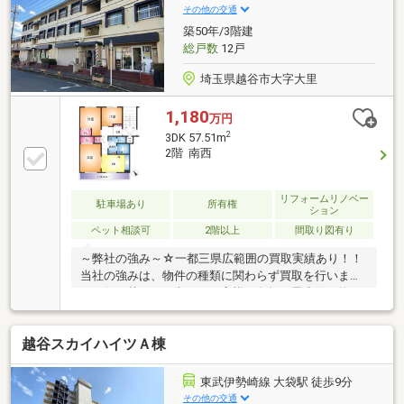
川ビュー■ペット飼育可（細則あり）■アウトフレーム
その他の交通
工法◆見学予約・資料請求はお気軽にお問い合わせく
築50年/3階建
ださい。TEL：0120-259-422
総戸数
12戸
埼玉県越谷市大字大里
1,180
万円
2
3DK 57.51m
2階 南西
リフォームリノベー
駐車場あり
所有権
ション
ペット相談可
2階以上
間取り図有り
～弊社の強み～☆一都三県広範囲の買取実績あり！！
当社の強みは、物件の種類に関わらず買取を行いま
す。住み替えをお考えのお客様の負担を最小限に抑え
た住み替えを目的とした買取も受付中です！！査定無
料秘密厳守です。☆最新の相続情報が学べるセミナー
越谷スカイハイツＡ棟
を随時実施しています。相続に関しては、毎月開催の
無料セミナーや相談サービスを提供し、専門家による
サポートも行います。☆センチュリー21は全国の店舗
東武伊勢崎線 大袋駅 徒歩9分
数NO1！！弊社は昨年全店舗で4位の実績があります。
その他の交通