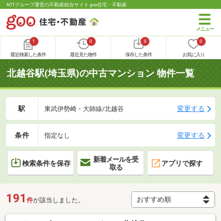
NTTグループ運営の不動産総合サイト goo住宅・不動産
1
0
0
0
最近検索した条件
最近見た物件
保存した条件
お気に入り
北越谷駅(埼玉県)の中古マンション 物件一覧
駅
変更する
東武伊勢崎・大師線/北越谷
条件
変更する
指定なし
新着メールを受
検索条件を保存
アプリで探す
取る
191
件
が該当しました。