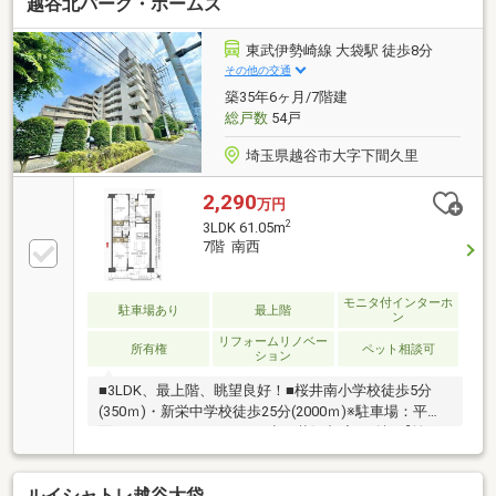
越谷北パーク・ホームズ
れがある等、他社で断られた方も諦めずに当社にご相
談ください！住宅ローン専門スタッフが銀行窓口とな
り、様々な事例から適切なサポートをお約束します
東武伊勢崎線 大袋駅 徒歩8分
(*^_^*)
その他の交通
築35年6ヶ月/7階建
総戸数
54戸
埼玉県越谷市大字下間久里
2,290
万円
2
3LDK 61.05m
7階 南西
モニタ付インターホ
駐車場あり
最上階
ン
リフォームリノベー
所有権
ペット相談可
ション
■3LDK、最上階、眺望良好！■桜井南小学校徒歩5分
(350ｍ)・新栄中学校徒歩25分(2000ｍ)※駐車場：平
面 11000～13000円/月 空き状況都度要確認【埼玉
相互住宅（株） 越谷店はここがつよい！】◆地域密着
50年以上！越谷市出身・在籍のスタッフも多いので、
ルイシャトレ越谷大袋
越谷市と近隣の草加市、春日部市、吉川市、八潮市、