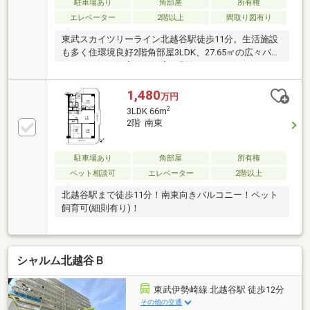
駐車場あり
角部屋
所有権
エレベーター
2階以上
間取り図有り
東武スカイツリーライン北越谷駅徒歩11分。生活施設
も多く住環境良好2階角部屋3LDK、27.65㎡の広々バル
コニーペット飼育可（飼育細則有）
1,480
万円
2
3LDK 66m
2階 南東
駐車場あり
角部屋
所有権
ペット相談可
エレベーター
2階以上
北越谷駅まで徒歩11分！南東向きバルコニー！ペット
飼育可(細則有り)！
シャルム北越谷Ｂ
東武伊勢崎線 北越谷駅 徒歩12分
その他の交通