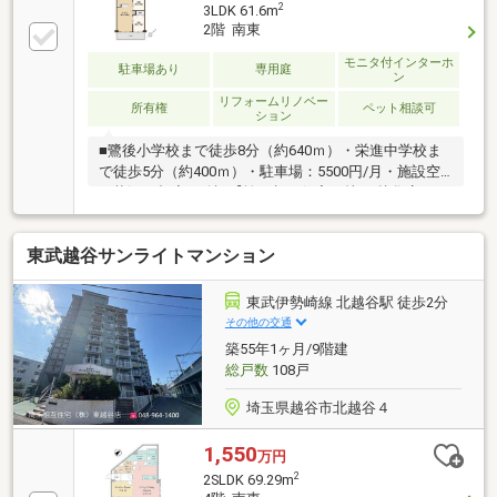
がサポートいたします！◎住宅ローンご相談ください
2
3LDK 61.6m
♪ 低金利×保障内容充実の金融機関ご紹介いたしま
2階 南東
す！ 諸費用のお借入れも可能です♪◇マイホーム購
入は、一生の中でも大きな決断のひとつです。 専門
モニタ付インターホ
駐車場あり
専用庭
ン
的な知識だけでなく、「人と人とのつながり」や「心
リフォームリノベー
の通う対応」が何より大切だと、考えています。 お
所有権
ペット相談可
ション
気軽にお問合せください！
■鷺後小学校まで徒歩8分（約640ｍ）・栄進中学校ま
で徒歩5分（約400ｍ）・駐車場：5500円/月・施設空
き状況は都度要確認【埼玉相互住宅（株） 越谷店はこ
こがつよい！】◆地域密着50年以上！越谷市出身・在
籍のスタッフも多いので、越谷市と近隣の草加市、春
東武越谷サンライトマンション
日部市、吉川市、八潮市、松伏町、東川口・浦和美園
エリアなどのことなら私たちにお任せください！◆住
宅ローンに強い！住宅ローン専門スタッフが銀行窓口
東武伊勢崎線 北越谷駅 徒歩2分
となり、様々な事例から適切なサポートをお約束しま
その他の交通
す！ ◆取り扱い物件が豊富！越谷市を中心に数ある物
築55年1ヶ月/9階建
件の中からお客様のご要望に沿った物件をご提案させ
総戸数
108戸
て頂きます！
埼玉県越谷市北越谷４
1,550
万円
2
2SLDK 69.29m