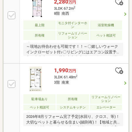
2,280
万円
2
3LDK 67.2m
8階 南西
モニタ付インターホ
最上階
浴室乾燥機
ン
リフォームリノベー
所有権
ペット相談可
ション
～現地お待合わせも可能です！！～〇嬉しいウォーク
インクローゼット付♪〇リビングにはエアコン設置予
定！◆◆◆V i v i o 草加店◆◆◆《おかげさまで創業
１７年目》～東京都・埼玉県・千葉県で販売実績多数
～経験豊富なエージェントと提携業者（FPなど）がサ
1,990
万円
ポートいたします！◎住宅ローンご相談ください♪
2
3LDK 61.48m
低金利×保障内容充実の金融機関ご紹介いたしま
3階 南東
す！ 諸費用のお借入れも可能です♪◇マイホーム購
入は、一生の中でも大きな決断のひとつです。 専門
的な知識だけでなく、「人と人とのつながり」や「心
リフォームリノベー
駐車場あり
所有権
ション
の通う対応」が何より大切だと、考えています。 お
ペット相談可
システムキッチン
エレベーター
気軽にお問合せください！
2026年8月リフォーム完了予定(水回り、クロス、等)！
大切なペットと暮らせる住まい(細則有)！【地域と共
に50年以上。埼玉相互住宅・本社ならではの情報力】