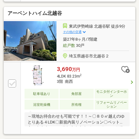
創業50年以上、地域に根差してきた埼玉相互住宅 本社
だからこそ、公開前情報・周辺相場・将来性まで含め
アーベントハイム北越谷
たご提案が可能です。越谷市を中心に、草加市・春日
部市・吉川市・八潮市・松伏町、その他の周辺エリア
についても、周辺状況や相場感を踏まえてご案内いた
東武伊勢崎線 北越谷駅 徒歩9分
します。支店を含めた幅広いネットワークから、条
その他の交通
件・ご予算・将来設計に合う物件をご紹介します。
築27年8ヶ月/7階建
総戸数
30戸
埼玉県越谷市北越谷２
3,690
万円
2
4LDK 83.23m
3階 南西
モニタ付インターホ
駐車場あり
角部屋
ン
リフォームリノベー
浴室乾燥機
所有権
ション
～現地お待合わせも可能です！！～〇８０㎡越えのゆ
とりある４LDK〇新規内装リノベーション〇ペット飼
育可◆◆◆V i v i o 草加店◆◆◆《おかげさまで創業
１６年目》～東京都・埼玉県・千葉県で販売実績多数