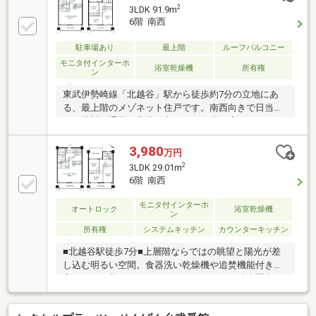
2
3LDK 91.9m
6階 南西
駐車場あり
最上階
ルーフバルコニー
モニタ付インターホ
浴室乾燥機
所有権
ン
東武伊勢崎線「北越谷」駅から徒歩約7分の立地にあ
る、最上階のメゾネット住戸です。南西向きで日当た
り・眺望・通風が非常に良好で、各階に広々としたル
ーフバルコニーが備わっています。令和5年には大規
模修繕工事、令和8年には内装のリフォームが実施さ
3,980
万円
れ、室内は大変綺麗です。周辺には小学校やスーパー
2
3LDK 29.01m
が徒歩10分圏内に揃い、生活環境も充実しています。
6階 南西
モニタ付インターホ
オートロック
浴室乾燥機
ン
所有権
システムキッチン
カウンターキッチン
■北越谷駅徒歩7分■上層階ならではの眺望と陽光が差
し込む明るい空間。食器洗い乾燥機や追焚機能付き浴
室で日々の暮らしをスマートにサポート。徒歩圏内に
スーパーやドラッグストアあり