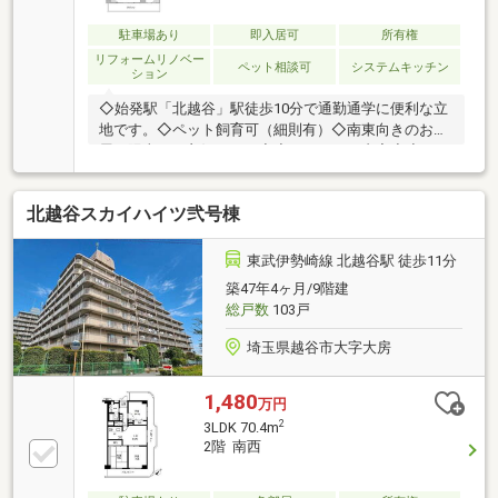
駐車場あり
即入居可
所有権
リフォームリノベー
ペット相談可
システムキッチン
ション
◇始発駅「北越谷」駅徒歩10分で通勤通学に便利な立
地です。◇ペット飼育可（細則有）◇南東向きのお部
屋で陽当たり良好です。◇◆リフォーム内容◆◇2026
年5月完了【新規交換】システムキッチン、ユニット
バス、洗面化粧台、トイレ、建具【貼替】クロス全
北越谷スカイハイツ弐号棟
室、フロアタイル上貼り
東武伊勢崎線 北越谷駅 徒歩11分
築47年4ヶ月/9階建
総戸数
103戸
埼玉県越谷市大字大房
1,480
万円
2
3LDK 70.4m
2階 南西