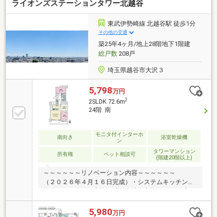
ライオンズステーションタワー北越谷
東武伊勢崎線 北越谷駅 徒歩1分
その他の交通
築25年4ヶ月/地上28階地下1階建
総戸数
208戸
埼玉県越谷市大沢３
5,798
万円
2
2SLDK 72.6m
24階 南
モニタ付インターホ
南向き
浴室乾燥機
ン
タワーマンション
所有権
ペット相談可
(階建20階以上)
～～～～～～リノベーション内容～～～～～～
（２０２６年４月１６日完成）・システムキッチン交
換・ユニットバス交換・洗面化粧台交換 ・トイレ交
換、等～～～～～～～～～～～～～～～～～～～～
5,980
万円