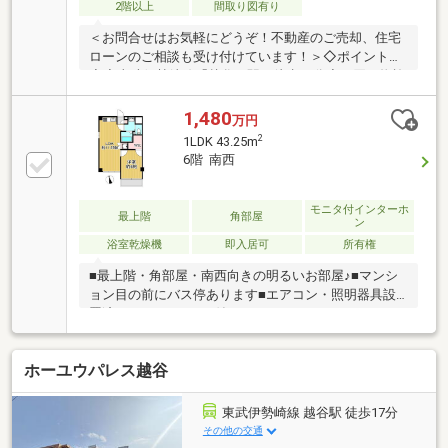
2階以上
間取り図有り
＜お問合せはお気軽にどうぞ！不動産のご売却、住宅
ローンのご相談も受け付けています！＞◇ポイント
◇◆東武伊勢崎線「越谷」駅 徒歩15分◆お買い物施
設や病院など生活施設が徒歩圏内に充実◆管理体制良
好◆南西向きにつき陽当り、通風、眺望良好◆作り置
1,480
万円
きができる3口コンロのシステムキッチン◆快適な暮
2
1LDK 43.25m
らしに欠かせない温水洗浄便座付き〈担当〉五味
6階 南西
モニタ付インターホ
最上階
角部屋
ン
浴室乾燥機
即入居可
所有権
■最上階・角部屋・南西向きの明るいお部屋♪■マンシ
ョン目の前にバス停あります■エアコン・照明器具設
置済み■エレベーター付きマンション
ホーユウパレス越谷
東武伊勢崎線 越谷駅 徒歩17分
その他の交通