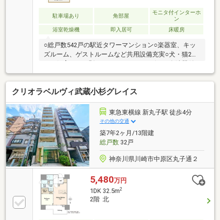
モニタ付インターホ
駐車場あり
角部屋
ン
浴室乾燥機
即入居可
床暖房
○総戸数542戸の駅近タワーマンション○楽器室、キッ
ズルーム、ゲストルームなど共用設備充実○犬・猫2匹
まで飼育可（細則あり）○ディスポーザー＆食洗器付
きキッチン○徒歩圏内にスーパー、幼稚園、保育園、
図書館、コンビニ等なんでも揃ってる暮らしやすい立
クリオラベルヴィ武蔵小杉グレイス
地○リビングの家具は撤去可能です○施工会社 鹿島建
設株式会社〇管理会社 住友不動産建物サービス株式
会社
東急東横線 新丸子駅 徒歩4分
その他の交通
築7年2ヶ月/13階建
総戸数
32戸
神奈川県川崎市中原区丸子通２
5,480
万円
2
1DK 32.5m
2階 北