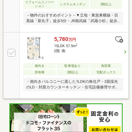
リフォームリノベー
システムキッチン
2階以上
ション
－物件のおすすめポイント－▼立地・東急東横線・目
黒線「新丸子」徒歩5分・JR南武線「武蔵小杉」徒歩
11分 他▼特徴・LD含む2室が面するバルコニー付・ご
家族が集うLDKは約15.5帖、2面採光で明るく開放的な
LD・2022年8月大規模修繕工事実施済(外壁塗装・屋上
5,780
万円
防水・鉄部塗装等)▼2026年8月室内リフォーム内容
2
1SLDK 57.5m
【交換】キッチン、洗面台、バス、トイレ 等【その
2階 南
他】全室フローリング張替 他▼周辺環境・まいばすけ
っと新丸子東口店 徒歩3分(約230m)■ ご希望の住まい
探しをお手伝いします ━━━━━・・・物件の詳細・
南向き
駐車場あり
角部屋
ご相談はお気軽にお問い合わせください。
所有権
2階以上
宅配ボックス
・南向きバルコニーに面した1LDKの角住戸・2面採光
のLD・対面カウンターキッチン・住宅設備修理サポー
ト可能物件・ペット飼育可能