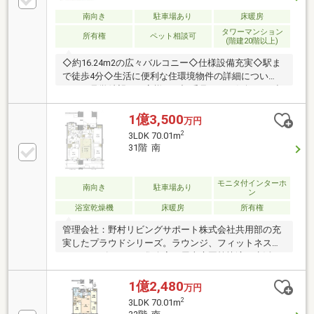
南向き
駐車場あり
床暖房
タワーマンション
所有権
ペット相談可
(階建20階以上)
◇約16.24m2の広々バルコニー◇仕様設備充実◇駅ま
で徒歩4分◇生活に便利な住環境物件の詳細につい
て、ご見学希望のお客様は下記番号までお気軽にご連
絡下さい。お問い合わせ専用フリーダイヤル 【0120-
104-633】
1億3,500
万円
2
3LDK 70.01m
31階 南
モニタ付インターホ
南向き
駐車場あり
ン
浴室乾燥機
床暖房
所有権
管理会社：野村リビングサポート株式会社共用部の充
実したプラウドシリーズ。ラウンジ、フィットネスジ
ム、キッズルーム、集会室、屋上庭園等快適な生活を
すごせる施設がございます。最寄り駅は武蔵小杉駅よ
り徒歩約2分。駅周辺には大型ショッピングモール、
1億2,480
万円
区役所、病院や小学校、保育園など生活に必要な施設
2
3LDK 70.01m
が充実しております。～株式会社レジデンス～ご所有