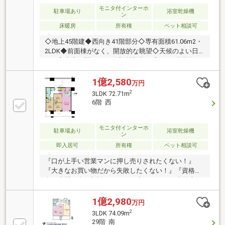
EV充電設備
モニタ付インターホ
駐車場あり
浴室乾燥機
ン
床暖房
所有権
ペット相談可
◇地上45階建◆西向き41階部分◇専有面積61.06m2・
2LDK◆前面棟がなく、開放的な眺望◇天候のよい日
には富士山を望みます。◆分譲時オプション多数
LD・洋室：アクセントクロス キッチン ：カップボー
ド 洗面所 ：吊戸棚 廊下 ：エコカラット・ピクチ
1億2,580
万円
ャレール 玄関 ：姿見◇約14.77m2のバルコニー41～
2
3LDK 72.71m
43階限定で、ガラス手すりを採用。◆24時間ゴミ出し
6階 西
可能◇ペット飼育可能（規約あり）◆その他充実の共
用部
モニタ付インターホ
駐車場あり
浴室乾燥機
ン
即入居可
所有権
ペット相談可
『口が上手い営業マンに押し売りされたくない！』
『大きなお買い物だから失敗したくない！』『資格の
有る専門の人に相談したい！』◆マンション売買専
門、実績・経験多数の有資格者のエージェントが、お
客様お一人お一人のお考えを大切にします。
1億2,980
万円
2
3LDK 74.09m
29階 南