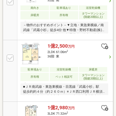
32階 南
不動産のご売却、お住まいのご購入はお任せ下さい。
■資金計画について■購入条件について■税金につい
南向き
駐車場あり
浴室乾燥機
て・・・等不動産に関することなら、どのようなこと
タワーマンション
床暖房
所有権
(階建20階以上)
でもお気軽にご相談くださいインターネット未掲載の
物件も多数取り扱っております。
－物件のおすすめポイント－▼立地・東急東横線／南
武線「武蔵小杉」徒歩4分 他▼特徴・野村不動産(株)他
旧分譲、清水建設(株)施工・制震構造の地上45階建タ
ワーレジデンス・LDK約15.6帖、コミュニケーション
を育むセンターリビング設計・主寝室にWICを設置・
1億2,500
万円
LD含む3室が南面バルコニーに面します・コンシェル
2
2LDK 61.06m
ジュサービス有▼設備・床暖房(LD)・食洗機・ディス
36階 東
ポーザー・ミストサウナ▼周辺環境・イトーヨーカド
ー武蔵小杉駅前店 徒歩3分(約210m)■ ご希望の住まい
探しをお手伝いします ━━━━━・・・物件の詳細・
駐車場あり
浴室乾燥機
床暖房
ご相談はお気軽にお問い合わせください。
タワーマンション
所有権
ペット相談可
(階建20階以上)
■ＪＲ南武線・東急東横線・目黒線「武蔵小杉」駅
徒歩約約４分（約２６０ｍ）※ＪＲ西口利用ＪＲ横須
賀線・埼京線・湘南新宿ライン・相鉄線「武蔵小杉」
駅 徒歩約１０分（約７３０ｍ）※ＪＲ網島街道改札
使用計７路線利用可能。都内や横浜、さらには新横浜
1億2,980
万円
方面への移動がスムーズです。■駅周辺には大規模な
2
3LDK 71.32m