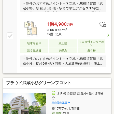
－物件のおすすめポイント－▼立地・JR横須賀線「武
蔵小杉」駅 徒歩5分 他・駅まで平坦アクセス▼特徴・
総戸数689戸の制振構造タワーマンション・27階部分
につき、陽当り・通風も良好・効率の良い家事動線が
確保できるL字型のキッチン・SIC・リネン庫・廊下収
1億4,980
万円
納有、全居室に収納を設置・24時間ゴミ出し可能▼設
2
2LDK 89.57m
備・オートロック・TVモニター付インターホン・宅配
49階 北東
ボックス▼2017年8月室内リフォーム履歴【貼替】全
モニタ付インターホ
室クロス■ ご希望の住まい探しをお手伝いします
駐車場あり
最上階
ン
━━━━━・・・物件の詳細・ご相談はお気軽にお問
浴室乾燥機
床暖房
所有権
い合わせください。
－物件のおすすめポイント－▼立地・JR横須賀線「武
蔵小杉」徒歩5分 他▼特徴・大成建設(株)設計・施工の
制震構造・ワイドサッシュ採用の開放的なLD・約5.1
帖の独立型キッチン・2室と浴室に面するバルコニ
ー・WIC等、室内随所に収納有・最大天井高約2.7m(洋
プラウド武蔵小杉グリーンフロント
室) ・東京タワーとスカイツリーが望めます(天候によ
る)・ペット飼育可(細則有)▼設備・床暖房(LD)・浴室
乾燥機・トリプルオートロック※専有面積にトランク
ＪＲ横須賀線 武蔵小杉駅 徒歩6
ルーム面積1.52平米を含む■ ご希望の住まい探しをお
分
手伝いします ━━━━━・・・物件の詳細・ご相談は
その他の交通
お気軽にお問い合わせください。
築17年7ヶ月/7階建
総戸数
43戸