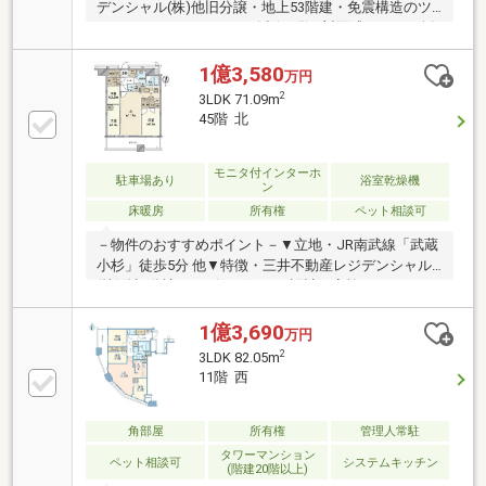
デンシャル(株)他旧分譲・地上53階建・免震構造のツ
インタワーレジデンス・会話の弾む対面式キッチン採
用・SIC・WIC等の収納有・ゲストルームなど多彩な共
用施設(一部有償)・各階に24時間ゴミ出し可能なゴミ
1億3,580
万円
ステーション有・ペット飼育可能(細則有)▼設備・床
2
3LDK 71.09m
暖房・食洗機・ディスポーザー・浄水器・浴室乾燥
45階 北
機・宅配ボックス▼2019年3月室内リフォーム履歴・
ダウンライト増設・エコカラット設置(LD・玄関)■ ご
希望の住まい探しをお手伝いします ━━━━━・・・
モニタ付インターホ
駐車場あり
浴室乾燥機
ン
物件の詳細・ご相談はお気軽にお問い合わせくださ
床暖房
所有権
ペット相談可
い。
－物件のおすすめポイント－▼立地・JR南武線「武蔵
小杉」徒歩5分 他▼特徴・三井不動産レジデンシャル
(株)他旧分譲・リビングスルー設計で家族のコミュニ
ケーション促進・3室がバルコニーに面する間取り・
ペット飼育可能(細則有)▼設備・床暖房(LD)・食洗
1億3,690
万円
機・ディスポーザー・浄水器・浴室乾燥機※分譲時パ
2
3LDK 82.05m
ンフレットでは、洋室約3.0帖はFR(ファミリールー
11階 西
ム)・間取りは2LDK+FRと表記※専有面積にトランクル
ーム面積0.92平米(使用料無償)を含む■ ご希望の住まい
探しをお手伝いします ━━━━━・・・物件の詳細・
角部屋
所有権
管理人常駐
ご相談はお気軽にお問い合わせください。
タワーマンション
ペット相談可
システムキッチン
(階建20階以上)