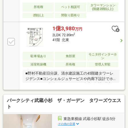
希望の住まい探しをお手伝いします ━━━━━・・・
タワーマンション
所有権
ペット相談可
(階建20階以上)
物件の詳細・ご相談はお気軽にお問い合わせくださ
2階以上
間取り図有り
い。
1億3,980
万円
2
2LDK 72.89m
41階 北東
モニタ付インターホ
駐車場あり
角部屋
ン
浴室乾燥機
所有権
管理人常駐
■野村不動産旧分譲、清水建設施工の45階建タワーレ
ジデンス■コンシェルジュサービスや内廊下設計でホ
テルライクな生活■ホテルライクな内廊下設計■居室す
べてがバルコニーに面した間取り■玄関にシューズイ
ンクローゼットあり■リビングにエコカラット採用■廊
パークシティ武蔵小杉 ザ・ガーデン タワーズウエス
下に約1.6帖と約0.6帖の収納あり■各階に24時間365日
ごみ捨て可能なごみステーションあり■間仕切りで
ト
2LDK→3LDKに変更可能（有償）【充実の共用施設】
ライブラリーラウンジリラクゼーションラウンジスタ
東急東横線 武蔵小杉駅 徒歩5分
ディルームマルチラウンジ(集会室)ママズラウンジ＆
その他の交通
キッズルームフィットネススタジオスカイビューキッ