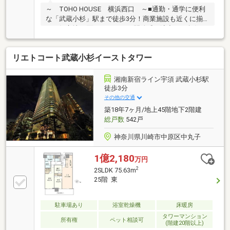
～ TOHO HOUSE 横浜西口 ～■通勤・通学に便利
な「武蔵小杉」駅まで徒歩3分！商業施設も近くに揃
った好立地■3面バルコニーが開放感を演出する角住
戸！陽当たり・通風良好です■こだわりのフルリノベ
ーションで生まれ変わった、美しく快適な住空間■窓
リエトコート武蔵小杉イーストタワー
付きで明るいキッチンスペース、開放感のある対面
式！家事をしながらリビングが見渡せます■2面採光で
明るく開放感のあるリビングは約17.4帖のゆとりある
湘南新宿ライン宇須 武蔵小杉駅
広さ■2部屋にWICを設置、収納欲のある間取りですご
徒歩3分
見学のご希望、資料請求、ご質問などなど、お気軽に
その他の交通
まずはお問い合わせください♪【 フリーダイヤル：
築18年7ヶ月/地上45階地下2階建
0120-821-930 】
総戸数
542戸
神奈川県川崎市中原区中丸子
1億2,180
万円
2
2SLDK 75.63m
25階 東
駐車場あり
浴室乾燥機
床暖房
タワーマンション
所有権
ペット相談可
(階建20階以上)