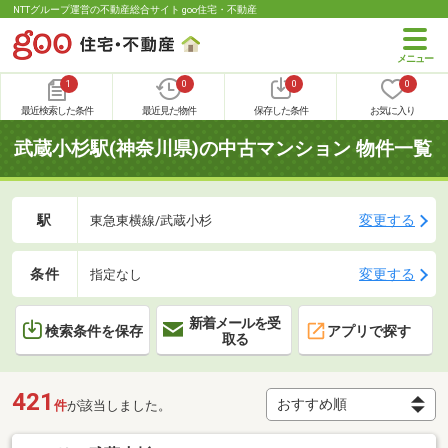
NTTグループ運営の不動産総合サイト goo住宅・不動産
1
0
0
0
最近検索した条件
最近見た物件
保存した条件
お気に入り
武蔵小杉駅(神奈川県)の中古マンション 物件一覧
駅
変更する
東急東横線/武蔵小杉
条件
変更する
指定なし
新着メールを受
検索条件を保存
アプリで探す
取る
421
件
が該当しました。