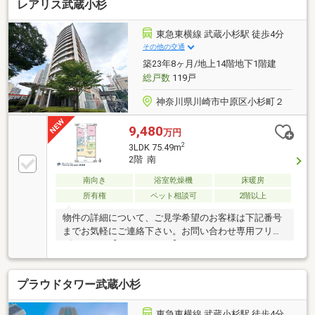
レアリス武蔵小杉
東急東横線 武蔵小杉駅 徒歩4分
その他の交通
築23年8ヶ月/地上14階地下1階建
総戸数
119戸
神奈川県川崎市中原区小杉町２
9,480
万円
2
3LDK 75.49m
2階 南
南向き
浴室乾燥機
床暖房
所有権
ペット相談可
2階以上
物件の詳細について、ご見学希望のお客様は下記番号
までお気軽にご連絡下さい。お問い合わせ専用フリー
ダイヤル 【0120-104-633】
プラウドタワー武蔵小杉
東急東横線 武蔵小杉駅 徒歩4分