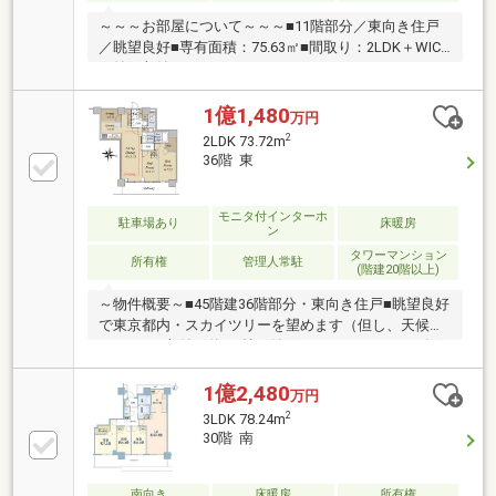
～～～お部屋について～～～■11階部分／東向き住戸
／眺望良好■専有面積：75.63㎡■間取り：2LDK＋WIC
＋納戸収納 ※WIC=ウォークインクローゼット■LD・
各居室バルコニーに面し、明るく開放感のある間取
り。■LD／床暖房有・ピクチャーレール有■キッチン／
1億1,480
万円
生ごみディスポ―ザー・食器洗浄乾燥機■浴室／オート
2
2LDK 73.72m
バス・浴室暖房換気乾燥機■収納豊富な間取り・納戸
36階 東
収納約2.3帖・洋室(約8.7帖)／ウォークインクローゼッ
ト＋2ヶ所のクローゼット・洋室(約5.2帖)／2ヶ所のク
ローゼット・その他リネン庫・通路部分の収納等
モニタ付インターホ
駐車場あり
床暖房
ン
タワーマンション
所有権
管理人常駐
(階建20階以上)
～物件概要～■45階建36階部分・東向き住戸■眺望良好
で東京都内・スカイツリーを望めます（但し、天候に
よる。）■収納／約2.7帖の納戸・ＷＩＣ・シューズボ
ックス（両サイド）・通路収納有り■住友不動産旧分
譲 施工鹿島建設の45階建タワーマンション■36階部
1億2,480
万円
分 専有面積73.72㎡（約22.30坪）■安心の24時間有人
2
3LDK 78.24m
管理（管理員常駐管理）■LDKと洋室にまたがるバルコ
30階 南
ニー■宅配ボックス■二重床・二重天井構造■ペット飼
育可(飼育細則有)■各階にダストステーション有(24時
間ゴミ出し可能)■コンシェルジュサービス有
南向き
床暖房
所有権