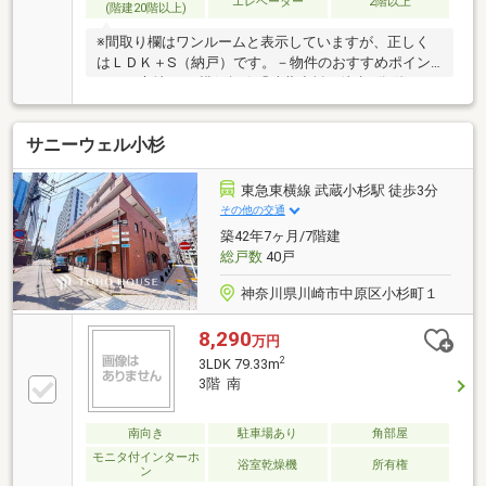
エレベーター
2階以上
(階建20階以上)
※間取り欄はワンルームと表示していますが、正しく
はＬＤＫ＋S（納戸）です。－物件のおすすめポイン
ト－▼立地・JR横須賀線「武蔵小杉」徒歩1分 他・1
階部分にスーパー「デリド武蔵小杉店」有▼特徴・
LDKはゆとりある約19.3帖・サービススペースは収
サニーウェル小杉
納・窓付で多目的に活用可・LDKの物入や、WIC等の
収納有・住戸の独立性を高める玄関ポーチ、トランク
ルーム付・スカイラウンジ等の共用施設有・ペット飼
東急東横線 武蔵小杉駅 徒歩3分
育可(細則有・足洗い場有)▼設備・EV充電設備※専有面
その他の交通
積にトランクルーム面積1.25平米を含む※正しい間取り
築42年7ヶ月/7階建
はLDK+S(納戸)です
総戸数
40戸
神奈川県川崎市中原区小杉町１
8,290
万円
2
3LDK 79.33m
3階 南
南向き
駐車場あり
角部屋
モニタ付インターホ
浴室乾燥機
所有権
ン