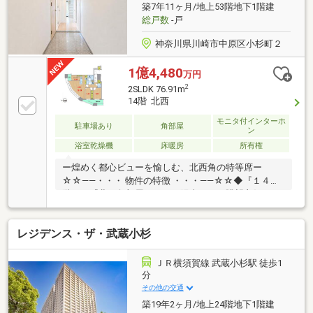
築7年11ヶ月/地上53階地下1階建
チン 【ゲストルーム】スカイスイー
総戸数
-戸
神奈川県川崎市中原区小杉町２
1億4,480
万円
2
2SLDK 76.91m
14階 北西
モニタ付インターホ
駐車場あり
角部屋
ン
浴室乾燥機
床暖房
所有権
ー煌めく都心ビューを愉しむ、北西角の特等席ー
☆☆――・・・ 物件の特徴 ・・・――☆☆◆『１４
階』・『北西角部屋』のため陽当たり・眺望良好
♪◇「武蔵小杉」５分と駅近♪資産性も高い好立地♪◆
大型商業施設が徒歩圏に集結♪暮らしやすい住環境♪◇
レジデンス・ザ・武蔵小杉
詳細はお気軽にお問い合わせください♪どこよりも
「スピーディー」かつ「的確」にサポートさせていた
だきます！☆☆――・・・ 弊社オリジナル無料サポー
ＪＲ横須賀線 武蔵小杉駅 徒歩1
ト ・・・――☆☆物件調査・周辺環境レポート・資金
分
計画・住宅ローン事前審査・中長期ライフシミュレー
その他の交通
ション・ご送迎等々周辺物件もまとめてご紹介致しま
築19年2ヶ月/地上24階地下1階建