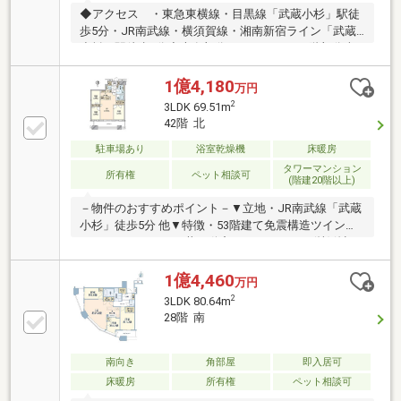
◆アクセス ・東急東横線・目黒線「武蔵小杉」駅徒
歩5分・JR南武線・横須賀線・湘南新宿ライン「武蔵
小杉」駅徒歩5分◆専有部分について ・11階部分南
西向きのため日当たり・通風・開放感良好です・玄関
には奥行きのあるシューズインクローゼット有・1418
1億4,180
万円
サイズの浴室・約0.8㎡のトランクルームがございま
2
3LDK 69.51m
す・リビングダイニングには床暖房が設置されており
42階 北
ます・ワイドスパンバルコニー・全室窓有り◆共用部
分・敷地の約4割に緑地を設けた緑の多い環境・免震
駐車場あり
浴室乾燥機
床暖房
構造・ホテルライクな内廊下設計・各階に２４時間ゴ
タワーマンション
所有権
ペット相談可
(階建20階以上)
ミ出し可能なゴミ置場がございます・24時間有人管
理、コンシェルジュサービス有
－物件のおすすめポイント－▼立地・JR南武線「武蔵
小杉」徒歩5分 他▼特徴・53階建て免震構造ツインタ
ワーレジデンス・三井不動産レジデンシャル(株)他旧
分譲、(株)竹中工務店設計・施工・WIC、SIC等、随所
に収納を確保・3室がバルコニーに面する設計・ペッ
1億4,460
万円
ト飼育可能(細則有)▼設備・食洗機、浄水器、ディス
2
3LDK 80.64m
ポーザー・浴室乾燥機付1418サイズの浴室・24時間ゴ
28階 南
ミ出し可能な各階ゴミステーション※専有面積にトラ
ンクルーム面積1.20平米を含む(使用料無償)■ ご希望の
住まい探しをお手伝いします ━━━━━・・・物件の
南向き
角部屋
即入居可
詳細・ご相談はお気軽にお問い合わせください。
床暖房
所有権
ペット相談可