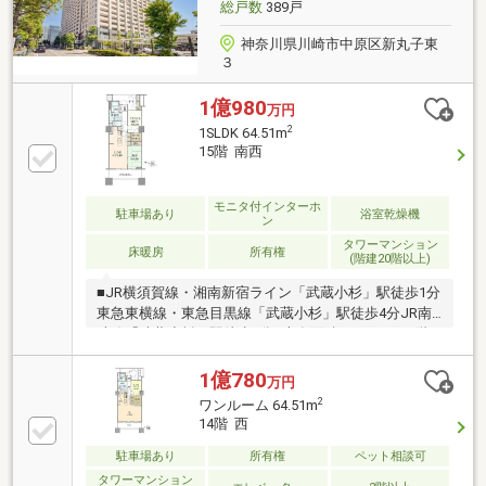
す。まずはお気軽にお問合わせ下さい♪
総戸数
389戸
神奈川県川崎市中原区新丸子東
３
1億980
万円
2
1SLDK 64.51m
15階 南西
モニタ付インターホ
駐車場あり
浴室乾燥機
ン
タワーマンション
床暖房
所有権
(階建20階以上)
■JR横須賀線・湘南新宿ライン「武蔵小杉」駅徒歩1分
東急東横線・東急目黒線「武蔵小杉」駅徒歩4分JR南
武線「武蔵小杉」駅徒歩5分■専有面積64.51m2■24階
建て15階部分・南西向き住戸■居室としてもご使用い
ただける約6帖のサービスルーム■引き戸を開けてリビ
1億780
万円
ングとの続き間としてもご使用いただけるくつろげる
2
ワンルーム 64.51m
和室
14階 西
駐車場あり
所有権
ペット相談可
タワーマンション