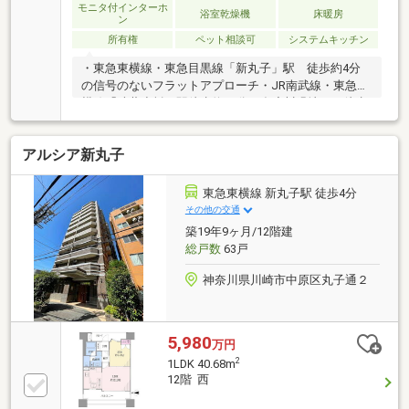
モニタ付インターホ
浴室乾燥機
床暖房
ン
所有権
ペット相談可
システムキッチン
・東急東横線・東急目黒線「新丸子」駅 徒歩約4分
の信号のないフラットアプローチ・JR南武線・東急東
横線「武蔵小杉」駅徒歩約10分・多摩川緑地まで徒歩
約10分・2019年7月築・室内コンディション良好・専
有面積32.5m2・1LDK+WIC+SC・北向き2階角部屋住
アルシア新丸子
戸・収納の多い間取り・床暖房・24時間ゴミ出し可
能・二重床・二重天井・浴室に窓有り・宅配ボック
ス・24時間ごみ出し可能
東急東横線 新丸子駅 徒歩4分
その他の交通
築19年9ヶ月/12階建
総戸数
63戸
神奈川県川崎市中原区丸子通２
5,980
万円
2
1LDK 40.68m
12階 西