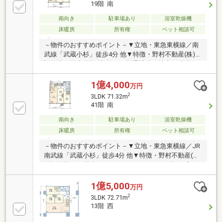
商業施設が集中しており、日用品の買い出しから休日
19階 南
のショッピングまで駅周辺で完結します。■地上４５
階建３６階部分・ＬＤＫ約１６．７帖
南向き
駐車場あり
浴室乾燥機
床暖房
所有権
ペット相談可
－物件のおすすめポイント－▼立地・東急東横線／南
武線「武蔵小杉」徒歩4分 他▼特徴・野村不動産(株)他
旧分譲、清水建設(株)施工・制震構造の地上45階建タ
ワーレジデンス・売主様が室内を大変きれいにご利用
されております・横浜方面の眺望がきれいに抜ける南
1億4,000
万円
向き住戸です・食洗機・ディスポーザー搭載のL字型
2
3LDK 71.32m
キッチン・主寝室にWICを設置・24時間ゴミ出し可
41階 南
能・ペット飼育可能(細則有)、足洗い場有▼設備・床
暖房(LD)・ミストサウナ／浴室乾燥機・トリプルセキ
南向き
駐車場あり
浴室乾燥機
ュリティシステム・宅配ボックス■物件の詳細・ご相
床暖房
所有権
ペット相談可
談はお気軽にお問い合わせください━━━━━・・・
－物件のおすすめポイント－▼立地・東急東横線／JR
南武線「武蔵小杉」徒歩4分 他▼特徴・野村不動産(株)
他旧分譲、45階建タワーレジデンス・LDを含む3室が
バルコニーに面する設計・洋室2室がLDに隣接、扉を
開放し一体利用も可能・L字型の対面式キッチン・全
1億5,000
万円
居室収納有、主寝室にWIC付・ペット飼育可能(細則有
2
3LDK 72.71m
／足洗い場有)・コンシェルジュサービス有・各階にゴ
13階 西
ミステーションを設置▼設備・床暖房(LD部分)・食洗
機、ディスポーザー・ミストサウナ付浴室乾燥機■ ご