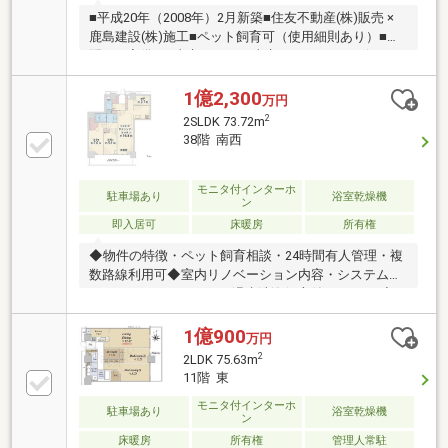
■平成20年（2008年）2月新築■住友不動産(株)販売 ×
鹿島建設(株)施工■ペット飼育可（使用細則あり）■宅
配BOX完備 ■東京タワーと東京スカイツリービュー
（※天候による）■25階部分、東向き住戸
■75.63m2（22.87坪）■2LDK＋N＋WIC■長方形・アウ
1億2,300
万円
トフレーム工法につき、家具の配置がしやすいです■
2
2SLDK 73.72m
東側が抜けているため眺望や採光が良好です■約12帖
38階 南西
のリビング・ダイニング■洋室（約8.7帖）にはウォー
クンクローゼット
モニタ付インターホ
駐車場あり
浴室乾燥機
ン
即入居可
床暖房
所有権
◆物件の特徴・ペット飼育相談・24時間有人管理・複
数路線利用可◆室内リノベーション内容・システムキ
ッチン・ユニットバス・温水洗浄便座付トイレetc◆イ
ンテリックスの販売実績 ・R1(適合リノベーション)
住宅発行ランキング3年連続NO.1！ ・年間1000戸以
1億900
万円
上のリノベーション実績 ・累計販売戸数2万8000戸
2
2LDK 75.63m
突破!◆都市銀行、ネット銀行等住宅ローン一括事前審
11階 東
査可能！ネット銀行はじめ大手金融機関の都市銀行や
モニタ付インターホ
地方銀行と幅広く提携をしています!物件によって使用
駐車場あり
浴室乾燥機
ン
できる銀行も変わりますので、是非一度ご相談くださ
床暖房
所有権
管理人常駐
い♪