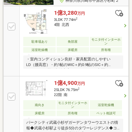
神奈川県川崎市中原区小杉町２
1億3,280
万円
2
3LDK 77.74m
4階 北西
モニタ付インターホ
駐車場あり
角部屋
ン
浴室乾燥機
床暖房
所有権
・室内コンディション良好・家具配置のしやすい
LD（腰高窓）・約1帖のWIC＋約0.9帖のSIC＋約
0.83m2のTR等、収納充実・ゆとりのある玄関まわ
り・1620サイズのゆとりある浴室・各居室4.5帖以上・
4階北西角部屋住戸の為、眺望、通風良好・食洗機、
1億4,900
万円
ディスポーザー、浄水器、浴室乾燥機、床暖房完備・
2
2SLDK 76.75m
三井不動産レジデンシャル旧分譲・竹中工務店施工の
22階 南
免震構造・タワーズイーストと合わせて28の充実した
モニタ付インターホ
共用施設・各階ゴミステーション（24時間可）・24時
南向き
浴室乾燥機
ン
間有人管理・ペット飼育可能（細則あり）
床暖房
所有権
ペット相談可
パークシティ武蔵小杉ザガーデンタワーウエストの情
報◆武蔵小杉駅より徒歩5分のタワーレジデンス◆コ