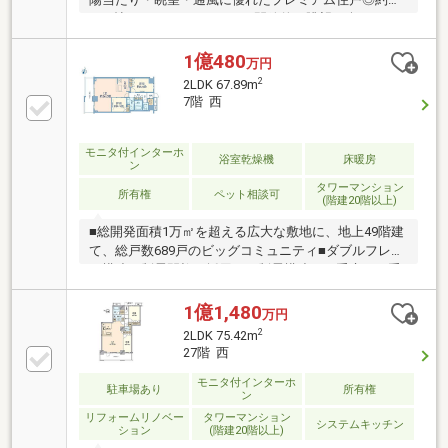
20.1帖のゆとりあるLDKと、開放的な眺望を楽しめる
住空間◎コンシェルジュサービスなど充実した共用施
設(ゲストルーム・パーティルーム等)◎武蔵小杉駅徒
1億480
万円
歩圏内の好立地で複数路線利用可能◎長谷工のアフタ
2
2LDK 67.89m
ー保証2年付き◎長谷工の24時間駆け付けサービス付
7階 西
き【新規内装リフォーム内容（2026年8月上旬完成予
定）】●ユニットバス新規交換●浴室換気乾燥暖房機新
規交換●システムキッチン新規交換●ディスポーザー新
モニタ付インターホ
浴室乾燥機
床暖房
ン
規交換●洗面化粧台新規交換●トイレ新規交換●給湯器
タワーマンション
新規交換 等
所有権
ペット相談可
(階建20階以上)
■総開発面積1万㎡を超える広大な敷地に、地上49階建
て、総戸数689戸のビッグコミュニティ■ダブルフレー
ム構造と制震間柱を採用した制震構造、二重床・二重
天井構造■2024年1月～2026年4月に大規模修繕工事実
施済■充実した専有設備・リビングダイニングにTES
1億1,480
万円
式床暖房設置・ディスポーザー、食洗器、 ビルトイン
2
2LDK 75.42m
オーブン、浄水器付のキッチン ・浴室換気乾燥機付
27階 西
のオートバス■多彩な共用施設（一部有償）・49F：ス
カイバス、スカイラウンジ、スカイスイート・2F：ガ
モニタ付インターホ
駐車場あり
所有権
ン
ーデンスイート、コミュニティテラス、ライブラリ
リフォームリノベー
タワーマンション
ー・1F： ガーデンラウンジ、パーティールーム、キッ
システムキッチン
ション
(階建20階以上)
ズアクアリウム、託児所