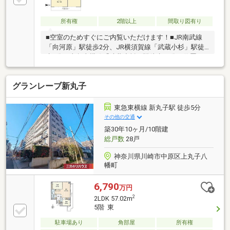
所有権
2階以上
間取り図有り
■空室のためすぐにご内覧いただけます！■JR南武線
「向河原」駅徒歩2分、JR横須賀線「武蔵小杉」駅徒
歩5分、東急東横線「武蔵小杉」駅徒歩12分に位置す
る抜群な立地■グランツリー武蔵小杉徒歩10分、武蔵
小杉周辺の大型商業施設も徒歩圏で便利にお使いいた
グランレーブ新丸子
だけます■徒歩5分圏内にコンビニやスーパーもあり日
常のお買い物も便利♪■駅から近い立地ですが前面道路
は交通量少なく安心です。■リフォーム履歴あり
東急東横線 新丸子駅 徒歩5分
（2011年5月）・フローリング張替え、クロス貼替
その他の交通
え、キッチン・ユニットバス・洗面化粧台・トイレ新
築30年10ヶ月/10階建
規交換等■各居室スクエアの形で家具の配置がしやす
総戸数
28戸
い間取。収納つきで快適にお過ごしいただけます。
神奈川県川崎市中原区上丸子八
幡町
6,790
万円
2
2LDK 57.02m
5階 東
駐車場あり
角部屋
所有権