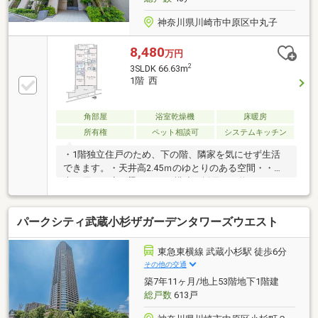
神奈川県川崎市中原区中丸子
8,480
万円
2
3SLDK 66.63m
1階 西
角部屋
浴室乾燥機
床暖房
所有権
ペット相談可
システムキッチン
・1階独立住戸のため、下の階、隣家を気にせず生活
できます。・天井高2.45ｍのゆとりのある空間・・採
光に優れた扁平梁ラーメン構造を採用。・約2.2ｍのハ
イサッシがあり、光が差し込みます。・二重床、二重
天井構造設計・約0.5畳の納戸、床下収納、各居室に収
パークシティ武蔵小杉ザガーデンタワーズウエスト
納がありお部屋がすっきり片付きます。・テラス面積
約18.11平米、水栓があるためお子様のユニフォーム等
の洗い物に便利です。・キッチンには便利な食洗機
東急東横線 武蔵小杉駅 徒歩6分
付・LD部分には床暖房があり、空気を乾燥させず、お
その他の交通
部屋を温められます。・洋室3、リビング間の引き戸
築7年11ヶ月/地上53階地下1階建
を開放し、19.5帖のリビングダイニングキッチンとし
総戸数
613戸
て使用できます