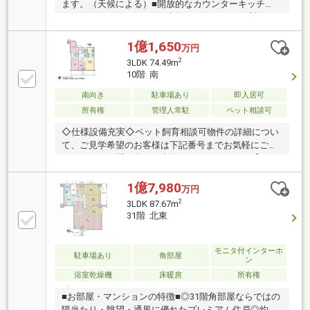
ます。（天候による）■開放的なカウンターキッチ
ン・2016年3月にキッチン交換（パナソニック製）・
食洗器・3口横並びのガスコンロ・収納力豊富■1418サ
イズの浴室■リビング・ダイニングは床暖房あり■充実
1億1,650
万円
した共用施設■2026年4月 大規模修繕工事実施済
2
3LDK 74.49m
■689戸のビッグコミュニティ■制震構造タワーマンシ
10階 南
ョン■大成建設株式会社設計・施工■フロントサービス
あり■24時間有人管理体制 ～夜間は警備員～■各階に
南向き
駐車場あり
即入居可
ゴミ置場有り
所有権
管理人常駐
ペット相談可
◇仕様設備充実◇ペット飼育相談可物件の詳細につい
て、ご見学希望のお客様は下記番号までお気軽にご連
絡下さい。お問い合わせ専用フリーダイヤル 【0120-
104-633】
1億7,980
万円
2
3LDK 87.67m
31階 北東
モニタ付インターホ
駐車場あり
角部屋
ン
浴室乾燥機
床暖房
所有権
■お部屋・マンションの特徴■◎31階角部屋ならではの
陽当たり・眺望・通風に優れたプレミアム住戸◎約