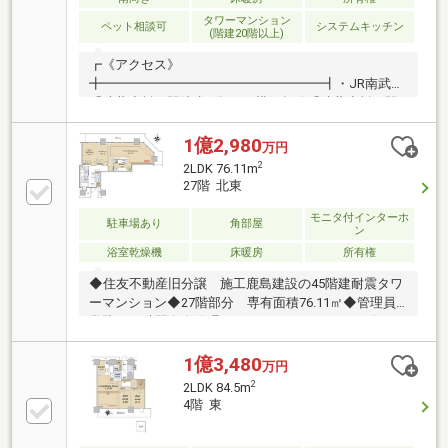
タワーマンション
ペット相談可
システムキッチン
(階建20階以上)
┏《アクセス》
╋━━━━━━━━━━━━━━━━━┫・JR南武線
「武蔵小杉」駅徒歩3分・JR横須賀線「武蔵小杉」駅
徒歩3分・東急東横線「武蔵小杉」駅徒歩7分・東急目
黒線「武蔵小杉」駅徒歩7分┏《お部屋について》
1億2,980
万円
╋━━━━━━━━━━━━━━━━━┫・全居室が
2
2LDK 76.11m
南向きの為、陽当たり・風通し良好・洋室（7.1畳）に
27階 北東
ウォークインクローゼット、各居室にはクローゼッ
ト、更に廊下に壁面収納、リビング部分にストレージ
モニタ付インターホ
駐車場あり
角部屋
ン
など収納豊富・各階にダストステーションあり・廊下
浴室乾燥機
床暖房
所有権
部分が少ない無駄のない間取り設計となっておりま
す。・各お部屋5.0畳以上確保されており、広々とご利
◆住友不動産旧分譲 施工鹿島建設の45階建耐震タワ
用いただけます。
ーマンション◆27階部分 専有面積76.11㎡◆管理員
常駐（24時間有人管理）、コンシェルジュサービス
（8：00～20：00）有り◆キッチンにはディスポーザ
ー・浄水器付き◆LDに床暖房有り◆HiRC工法、二重
1億3,480
万円
床・二重天井構造で、共用廊下はホテルのような内廊
2
2LDK 84.5m
下設計◆各階にダストステーションがありゴミ捨てに
4階 東
も便利◆ペット飼育可(飼育細則有)