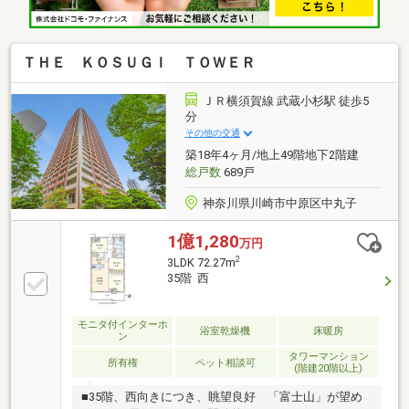
ＴＨＥ ＫＯＳＵＧＩ ＴＯＷＥＲ
ＪＲ横須賀線 武蔵小杉駅 徒歩5
分
その他の交通
築18年4ヶ月/地上49階地下2階建
総戸数
689戸
神奈川県川崎市中原区中丸子
1億1,280
万円
2
3LDK 72.27m
35階 西
モニタ付インターホ
浴室乾燥機
床暖房
ン
タワーマンション
所有権
ペット相談可
(階建20階以上)
■35階、西向きにつき、眺望良好 「富士山」が望め