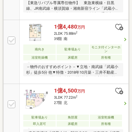
【東急リバブル専属専任物件】 東急東横線・目黒
線、JR南武線・横須賀線・湘南新宿ライン「武蔵小
杉」駅徒歩5分・南西角住戸につき、採光・通風良
好・天井高は2 550mmを確保・LDにはTES温水式床暖
房が設置・食洗機付き・ディスポーザー設置・約1.3畳
1億4,480
万円
のWIC、約1.1畳のSIC、約0.8畳の納戸を確保・1620サ
2
2LDK 75.88m
イズの浴室・免震構造・2018年10月築・各階に24時間
39階 南
ゴミ出し可能なゴミ置場・ペット飼育可（飼育細則
有）・24時間有人管理、コンシェルジュサービス有イ
モニタ付インターホ
南向き
駐車場あり
ン
ンターネット接続料：946円 コミュニティ形成費：
浴室乾燥機
床暖房
所有権
500円住戸数:613戸
－物件のおすすめポイント－▼立地・南武線「武蔵小
杉」徒歩5分 他▼特徴・2018年10月築・三井不動産レ
ジデンシャル(株)他旧分譲、(株)竹中工務店設計・施
工・免震構造採用・作業効率の良いL字型の対面式キ
ッチン・WIC・SIC等の収納有・LD含む2室に面する南
1億4,500
万円
向きバルコニー・ペットと暮らせます(細則有)・各階
2
3LDK 77.22m
で24時間ゴミ出し可・タワーズイーストと合わせて28
27階 北
の共用施設を利用可(一部有償)▼設備・床暖房(LD)・
食洗機／ディスポーザー・浴室乾燥機■ ご希望の住ま
い探しをお手伝いします ━━━━━・・・物件の詳
駐車場あり
角部屋
浴室乾燥機
細・ご相談はお気軽にお問い合わせください。
即入居可
床暖房
所有権