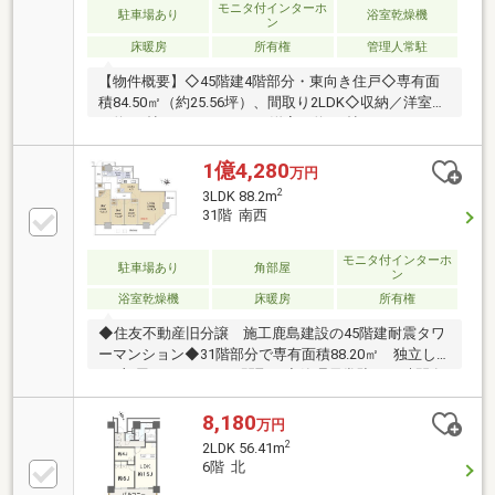
モニタ付インターホ
駐車場あり
浴室乾燥機
ン
床暖房
所有権
管理人常駐
【物件概要】◇45階建4階部分・東向き住戸◇専有面
積84.50㎡（約25.56坪）、間取り2LDK◇収納／洋室
（約8.1帖）にWIC・Loft、洋室（約6.0帖）にクローゼ
ット有◇LDに床暖房があり足元からお部屋を暖めます
【物件のおすすめポイント】①「スキップフロア」を
1億4,280
万円
採用した室内は空間にデザイン性を与え、戸建のよう
2
3LDK 88.2m
な立体感を演出します。②「天井高約3665ｍｍ（一
31階 南西
部）」のリビングダイニングは、垂直方向へ広がり部
屋全体が広く感じられます。③LD・各居室バルコニ
モニタ付インターホ
駐車場あり
角部屋
ーに面しており、天井高を活かしたダイナミックな窓
ン
からは採光はもちろん、低層階ながら東京タワー・ス
浴室乾燥機
床暖房
所有権
カイツリーが望めます（天候による）
◆住友不動産旧分譲 施工鹿島建設の45階建耐震タワ
ーマンション◆31階部分で専有面積88.20㎡ 独立し
た3部屋がある3LDKの間取り◆管理員常駐（24時間有
人管理）、コンシェルジュサービス（8：00～20：
00）有り◆キッチンにはディスポーザー・浄水器付き
8,180
万円
◆LDに床暖房有り◆二重床・二重天井構造で、共用廊
2
2LDK 56.41m
下はホテルのような内廊下設計◆各階にダストステー
6階 北
ションがありゴミ捨てにも便利