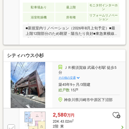
モニタ付インターホ
駐車場あり
最上階
ン
リフォームリノベー
浴室乾燥機
所有権
ション
■新規室内リノベーション（2026年8月上旬予定）■最
上階12階部分のため眺望・陽当たり良好■東急東横線
「新丸子」駅徒歩4分、JR南武線「武蔵小杉」駅徒歩9
分で利用可能な好立地■大通り・線路・商店街からは1
本奥に入り、近隣は落ち着いた住環境です。■セキュ
シティハウス小杉
リティに配慮したエントランスとエレベーターのダブ
ルオートロックシステム採用で安心の防犯対策■ペッ
ト飼育可(飼育細則あり）約5.08平米の広々アルコー
ＪＲ横須賀線 武蔵小杉駅 徒歩5
ブ、間口6.25メートル・奥行き1.8メートル・約10.47
分
平米の開放的なバルコニー
その他の交通
築45年9ヶ月/3階建
総戸数
15戸
神奈川県川崎市中原区下沼部
2,580
万円
2
2DK 43.02m
2階 東