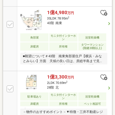
ンベンションホールや商業施設「COSUGI
COMMONS」が隣接し、高い利便性と賑わいを創出◆
ラウンジ、ゲストルームなど、大規模タワーならでは
1億4,980
万円
の充実した共用施設◆コンシェルジュサービス、24時
2
3SLDK 78.95m
間有人管理体制、ホテルライクな内廊下設計で高い居
43階 南東
住性を実現～～弊社サービス～～◆SUUMO掲載物
件、全てご紹介可能♪◇銀行事前審査・税金相談・相
続相談 無料実施
モニタ付インターホ
角部屋
浴室乾燥機
ン
タワーマンション
床暖房
所有権
(階建20階以上)
■眺望について＃43階 南東角部屋住戸【横浜・みな
とみらい】方面 天候の良い日は、房総半島まで見渡
し 夏はみなとみらいの花火を望みます。■間取りに
ついて＃廊下スペースを最小限にすることで 居室の
有効面積を最大限に確保・約1帖のWIC＋SIC＋トラン
1億3,300
万円
クルーム等、収納充実♪・各居室4.5帖以上・TES温水
2
2LDK 70.69m
式床暖房・LD部分の天井高約2.55m・作業スペースの
28階 北
広いL字型キッチン・1620サイズのゆとりある浴室・
24時間有人管理・各階ゴミステーション(24時間可)
モニタ付インターホ
駐車場あり
浴室乾燥機
ン
床暖房
所有権
ペット相談可
－物件のおすすめポイント－▼特徴・三井不動産レジ