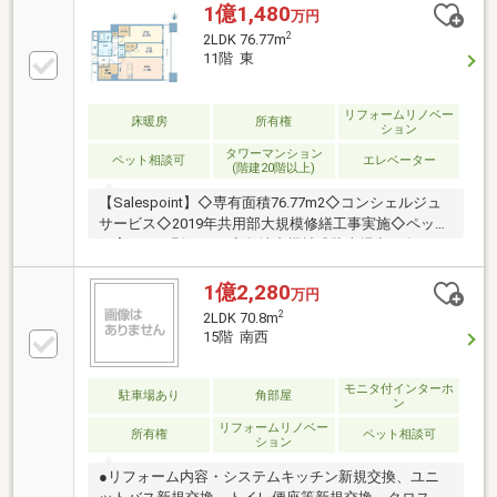
暖房・ディスポーザーなど充実の設備仕様!◇管理体制
1億1,480
万円
良好!164戸の大型レジデンス!～～～～～～～～～～～
2
2LDK 76.77m
～～～～～～～～～～～◆頭金0円から購入可!長期低
11階 東
金利50年ローン!◆提携銀行多数、住宅ローンご相談下
さい!◆車でまとめてご案内!自宅まで送迎も可!◆年中
無休!即日対応させていただきます!◆5000円QUOプレ
リフォームリノベー
床暖房
所有権
ション
ゼントキャンペーン♪◆フジテレビ等でCM放映♪
タワーマンション
ペット相談可
エレベーター
(階建20階以上)
【Salespoint】◇専有面積76.77m2◇コンシェルジュ
サービス◇2019年共用部大規模修繕工事実施◇ペット
飼育可（細則あり）◇敷地内機械式駐車場空き有り
2026年3月30日現在 （28000円～35000円／月）
【2024年7月リノベーション履歴あり】◇フローリン
1億2,280
万円
グ新規貼替◇壁・天井クロス新規貼替◇床暖房新規交
2
2LDK 70.8m
換◇建具・玄関収納等新規交換◇Panasonic製洗面化
15階 南西
粧台新規交換・洗浄便座付トイレ新規交換・ユニット
バス新規交換(浴室換気乾燥機付）◇ＬＩＸＩＬ製シス
モニタ付インターホ
テムキッチン新規交換（食器洗い機付）◇給湯器新規
駐車場あり
角部屋
ン
交換（追焚式） 等
リフォームリノベー
所有権
ペット相談可
ション
●リフォーム内容・システムキッチン新規交換、ユニ