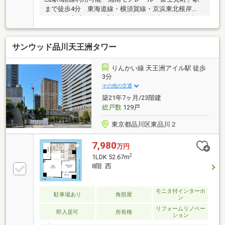
まで徒歩4分 東海道線・横須賀線・京浜東北根岸
線・湘南新宿ライン「大船」駅まで徒歩17分□2階南西
向き角部屋住戸□各居室収納があり収納力豊富□室内の
有効面積が広がるアウトフレーム工法□リビングダイ
サンウッド品川天王洲タワー
ニング部分には床暖房付設□ペット飼育可能（飼育細
則あり）□ライブラリースペース・ワーキングスペー
ス・キッズルーム等の充実した共用施設～ライフイン
りんかい線 天王洲アイル駅 徒歩
フォメーション～台ぶどう公園 約25mローソン鎌倉
3分
台4丁目店 約40mやまか富士見町店 約235mFUJI大
その他の交通
船店 約265m
築21年7ヶ月/23階建
総戸数
129戸
東京都品川区東品川２
7,980
万円
2
1LDK 52.67m
8階 西
モニタ付インターホ
駐車場あり
角部屋
ン
リフォームリノベー
即入居可
所有権
ション