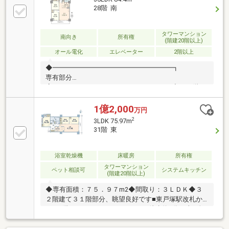
28階 南
タワーマンション
南向き
所有権
(階建20階以上)
オール電化
エレベーター
2階以上
◆━━━━━━━━━━━━━━━━━━┓
専有部分
┗━━━━━━━━━━━━━━━━━━◆・28階に
つき 風通し・陽当たり良好・眺望良好な南向きバルコ
ニー 街並みを一望できるお部屋です♪・すべての居
1億2,000
万円
室に収納スペースあり・7.8帖の洋室にはゆったりとし
2
3LDK 75.97m
たWIC付き・靴箱＋SICの充実した玄関収納 お部屋の
31階 東
入り口をスッキリ保てます♪・浴室は1418サイズで、
浴室換気乾燥機付き・洗面所にはリネン庫があり、
タオルや衣服の収納に便利です
浴室乾燥機
床暖房
所有権
タワーマンション
ペット相談可
システムキッチン
(階建20階以上)
◆専有面積：７５．９７m2◆間取り：３ＬＤＫ◆３
２階建て３１階部分、眺望良好です■東戸塚駅改札か
ら、7階オーロラエントランスまで徒歩約3分。東戸塚
駅から横浜駅まで約8分、東京駅まで約38分■マルチラ
イブラリー、キッズプラザ、フィットネスマルチルー