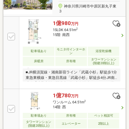
神奈川県川崎市中原区新丸子東
３
1億980
万円
2
1SLDK 64.51m
15階 南西
モニタ付インターホ
駐車場あり
浴室乾燥機
ン
タワーマンション
床暖房
所有権
(階建20階以上)
■JR横須賀線・湘南新宿ライン「武蔵小杉」駅徒歩1分
東急東横線・東急目黒線「武蔵小杉」駅徒歩4分JR南
武線「武蔵小杉」駅徒歩5分■専有面積64.51m2■24階
建て15階部分・南西向き住戸■居室としてもご使用い
ただける約6帖のサービスルーム■引き戸を開けてリビ
1億780
万円
ングとの続き間としてもご使用いただけるくつろげる
2
ワンルーム 64.51m
和室
14階 西
駐車場あり
所有権
ペット相談可
タワーマンション
エレベーター
2階以上
(階建20階以上)