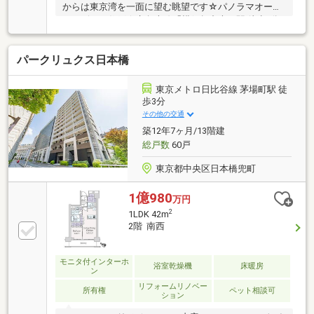
からは東京湾を一面に望む眺望です☆パノラマオーシ
ャンビュー住戸☆京急本線「横須賀中央」駅 徒歩3分
☆最寄り駅までフラットアプローチ☆2LDK＋WIC 専
有面積：72.66m2☆室内一部リフォーム済☆ペット飼
パークリュクス日本橋
育可☆不在時にも荷物を預かれる便利な宅配BOX☆コ
ンシェルジュサービス☆1階～4階部分には商業施設あ
り☆24時間ゴミ出し可能なダストステーション
東京メトロ日比谷線 茅場町駅 徒
歩3分
その他の交通
築12年7ヶ月/13階建
総戸数
60戸
東京都中央区日本橋兜町
1億980
万円
2
1LDK 42m
2階 南西
モニタ付インターホ
浴室乾燥機
床暖房
ン
リフォームリノベー
所有権
ペット相談可
ション