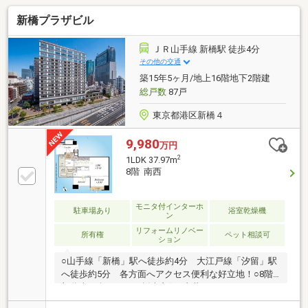
新橋プラザビル
ＪＲ山手線 新橋駅 徒歩4分
その他の交通
築15年5ヶ月/地上16階地下2階建
総戸数
87戸
東京都港区新橋４
9,980
万円
2
1LDK 37.97m
8階 南西
モニタ付インターホ
駐車場あり
浴室乾燥機
ン
リフォームリノベー
所有権
ペット相談可
ション
○山手線「新橋」駅へ徒歩約4分 大江戸線「汐留」駅
へ徒歩約5分 各方面へアクセス便利な好立地！○8階
部分南西向きにつき採光良好○内装リノベーションで
設備一新・システムキッチン交換（食洗機付き）・ユ