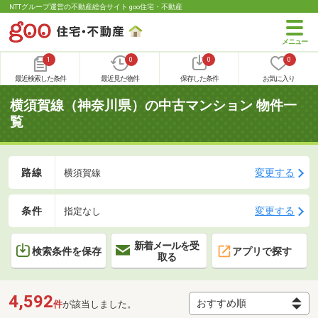
NTTグループ運営の不動産総合サイト goo住宅・不動産
1
0
0
0
最近検索した条件
最近見た物件
保存した条件
お気に入り
横須賀線（神奈川県）の中古マンション 物件一
覧
路線
変更する
横須賀線
条件
変更する
指定なし
新着メールを受
検索条件を保存
アプリで探す
取る
4,592
件
が該当しました。