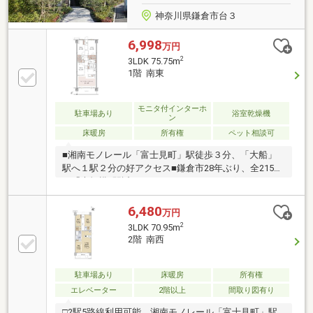
神奈川県鎌倉市台３
6,998
万円
2
3LDK 75.75m
1階 南東
モニタ付インターホ
駐車場あり
浴室乾燥機
ン
床暖房
所有権
ペット相談可
■湘南モノレール「富士見町」駅徒歩３分、「大船」
駅へ１駅２分の好アクセス■鎌倉市28年ぶり、全215邸
の「大規模×駅近」マンション■ワーキングスペース・
ラウンジスペースを始め、多彩な共用施設■ディスポ
ーザ・浄水機能付水栓・食洗器・床暖房等、充実の設
6,480
万円
備仕様■全洋室にウォークインクローゼット完備■敷地
2
3LDK 70.95m
内駐車場１００%設置ご見学ご希望の際は、0120-905-
2階 南西
491【通話料無料】までお電話下さい！
駐車場あり
床暖房
所有権
エレベーター
2階以上
間取り図有り
□2駅5路線利用可能 湘南モノレール「富士見町」駅