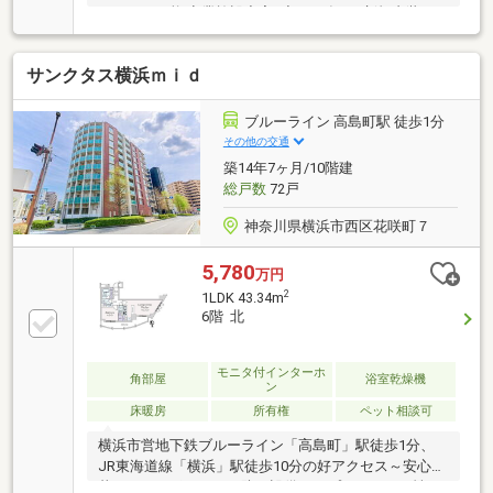
アクセス可能 商業施設充実♪◆2025年9月新規内装リ
フォーム済♪【株式会社リビングライフ】創業30年の
信頼で未公開情報多数のリビングライフがご紹介しま
サンクタス横浜ｍｉｄ
す。宅建士×FP×住宅ローンアドバイザーの資格を併せ
持つ『ライフ・エキスパート・プランナー』がお客様
の老後も見据えたライフプランを無料作成。お気軽に
ブルーライン 高島町駅 徒歩1分
ご相談下さい！☆物件のお問合せは〈0120-554-077〉
その他の交通
☆
築14年7ヶ月/10階建
総戸数
72戸
神奈川県横浜市西区花咲町７
5,780
万円
2
1LDK 43.34m
6階 北
モニタ付インターホ
角部屋
浴室乾燥機
ン
床暖房
所有権
ペット相談可
横浜市営地下鉄ブルーライン「高島町」駅徒歩1分、
JR東海道線「横浜」駅徒歩10分の好アクセス～安心の
暮らしをサポートする防犯設備～・プライバシー性の