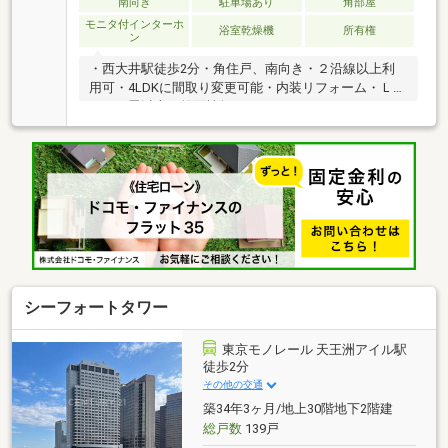
南向き
駐車場あり
角部屋
モニタ付インターホ
浴室乾燥機
所有権
ン
・西大井駅徒歩2分・角住戸、南向き・２沿線以上利
用可・4LDKに間取り変更可能・内装リフォーム・ＬＤ
Ｋ１５畳以上・前面棟無
シーフォートタワー
東京モノレール 天王洲アイル駅
徒歩2分
その他の交通
築34年3ヶ月/地上30階地下2階建
総戸数
139戸