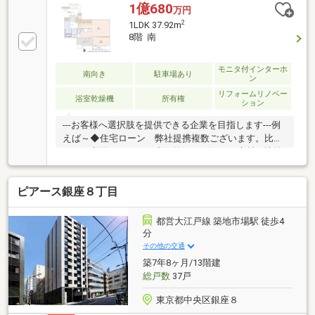
ニットバス交換（浴室換気乾燥暖房機付き・追い焚き
1億680
万円
機能付き）・洗面化粧台、トイレ交換・フローリン
2
1LDK 37.92m
グ、クロス張替え・エアコン1基設置・ハウスクリー
8階 南
ニング 等○ペット飼育可（細則有り）○トランクルー
ム有（別途費用要）○事務所利用可（細則有り）■□ネ
モニタ付インターホ
ットで完結！簡単見学予約□■ご都合に合わせて現地ご
南向き
駐車場あり
ン
見学いただけます。お気軽にお問い合わせください！
リフォームリノベー
浴室乾燥機
所有権
ション
---お客様へ選択肢を提供できる企業を目指します---例
えば～◆住宅ローン 弊社提携複数ございます。比較
してご利用ください。◆価格・デザイン・素材を比較
して選べます。リフォーム会社を特徴ごとにご紹介い
たします。※何社ご紹介しても料金はいただきませ
ピアース銀座８丁目
ん。◆ライフプランシミュレーションの実施が可能で
す。※本当に住宅を買って大丈夫か？老後は？子供の
進学は？などの生涯にわたっての資金計画を見える化
都営大江戸線 築地市場駅 徒歩4
します。もちろんライフプランナーも選べます。
分
その他の交通
築7年8ヶ月/13階建
総戸数
37戸
東京都中央区銀座８