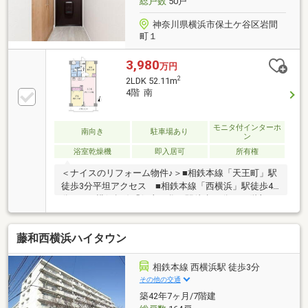
総戸数
50戸
神奈川県横浜市保土ケ谷区岩間
町１
3,980
万円
2
2LDK 52.11m
4階 南
モニタ付インターホ
南向き
駐車場あり
ン
浴室乾燥機
即入居可
所有権
＜ナイスのリフォーム物件♪＞■相鉄本線「天王町」駅
徒歩3分平坦アクセス ■相鉄本線「西横浜」駅徒歩4
分 ■JR横須賀線「保土ヶ谷」駅徒歩14分 ■4階部
分・南向きにつき、陽当たり良好 ■スーパー・コン
ビニ・商店街等、生活利便施設が充実した環境■防音
藤和西横浜ハイタウン
性・断熱性に優れた二重サッシ（バルコニー側）■女
性やお子様にも安心のオートロックーリフォーム内容
ー（2026年6月上旬完了）・キッチン新規交換(食洗
相鉄本線 西横浜駅 徒歩3分
機)・浴室新規交換(浴室乾燥機)・トイレ新規交換・洗
その他の交通
面室新規交換・フローリング張替・クロス貼替・建具
築42年7ヶ月/7階建
新規交換・エアコン1台 等▼リンクから360度のヴァ