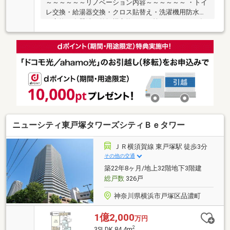
～～～～～～リノベーション内容～～～～～～ ・トイ
レ交換・給湯器交換・クロス貼替え・洗濯機用防水パ
ン交換・食器洗い乾燥機交換・・・等 （２０２６年
７月１４日完了）～～～～～～～～～～～～～～～～
～～～～～・耐震ドア枠・ダブルオートロック・宅配
ボックス・ペット飼育可（細則あり）
ニューシティ東戸塚タワーズシティＢｅタワー
ＪＲ横須賀線 東戸塚駅 徒歩3分
その他の交通
築22年8ヶ月/地上32階地下3階建
総戸数
326戸
神奈川県横浜市戸塚区品濃町
1億2,000
万円
2
3SLDK 84.4m