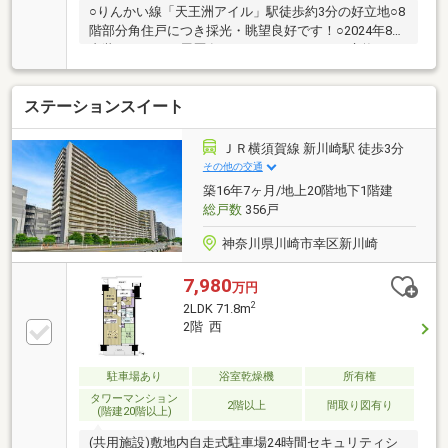
○りんかい線「天王洲アイル」駅徒歩約3分の好立地○8
階部分角住戸につき採光・眺望良好です！○2024年8月
内装リフォーム履歴有り・システムキッチン交換・ユ
ニットバス交換・全室クロス張替え・トイレ交換・建
具交換・シュークローク交換 等○室内丁寧にお使い
ステーションスイート
です○ペット2匹飼育可（細則有り）○24時間有人管理
でセキュリティ面も安心○ご内覧予約受付中です。
お気軽にお問い合わせください！
ＪＲ横須賀線 新川崎駅 徒歩3分
その他の交通
築16年7ヶ月/地上20階地下1階建
総戸数
356戸
神奈川県川崎市幸区新川崎
7,980
万円
2
2LDK 71.8m
2階 西
駐車場あり
浴室乾燥機
所有権
タワーマンション
2階以上
間取り図有り
(階建20階以上)
(共用施設)敷地内自走式駐車場24時間セキュリティシ