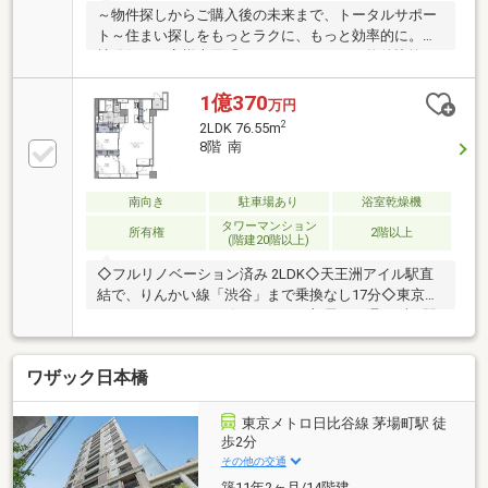
～物件探しからご購入後の未来まで、トータルサポー
ト～住まい探しをもっとラクに、もっと効率的に。弊
社発行のお客様専用「マイページ」なら、物件比較や
内見予約、周辺環境のチェックまでスマホで完結。よ
く行く場所へのルートや所要時間がわかる「Door to
1億370
万円
Door機能」で、通勤・通学時間もスムーズに検索でき
2
2LDK 76.55m
ます。東宝ハウス大田東京では、物件のご紹介にとど
8階 南
まらず、独自の会員サービス「TOHO HOUSE CLUB」
や「未来カレンダー」を活用したライフプランニング
を通じて、ご入居後もお客様の安心と豊かな暮らしに
南向き
駐車場あり
浴室乾燥機
寄り添い続けます。
タワーマンション
所有権
2階以上
(階建20階以上)
◇フルリノベーション済み 2LDK◇天王洲アイル駅直
結で、りんかい線「渋谷」まで乗換なし17分◇東京モ
ノレール・りんかい線ともに、お部屋から濡れずに駅
へアクセス可能◇品川駅も徒歩圏内で、都心・空港双
方へ快適な立地◇アナホテル併設、来客時の利用にも
ワザック日本橋
便利◇シーフォートスクエア（商業施設）併設で日常
利便性も良好◇リバービューが楽しめる開放的な住空
間◇安心の管理体制、ホテルライクな共用部◇内覧は
東京メトロ日比谷線 茅場町駅 徒
完全予約制 にてご案内いたします。
歩2分
その他の交通
築11年2ヶ月/14階建