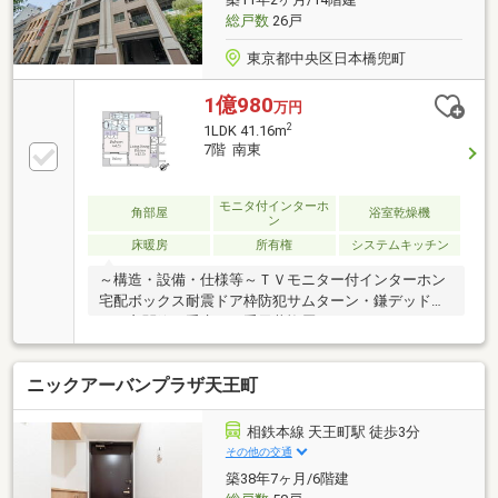
総戸数
26戸
東京都中央区日本橋兜町
1億980
万円
2
1LDK 41.16m
7階 南東
モニタ付インターホ
角部屋
浴室乾燥機
ン
床暖房
所有権
システムキッチン
～構造・設備・仕様等～ＴＶモニター付インターホン
宅配ボックス耐震ドア枠防犯サムターン・鎌デッドボ
ルト玄関錠二重床・二重天井複層ガラス（ペアガラ
ス 窓の一部を除く）24時間低風量換気システム追焚
機能付給湯器フルオートバス浴室換気乾燥機ＴＥＳ式
ニックアーバンプラザ天王町
床暖房（ＬＤ）カウンターキッチン（浄水器付）～交
通アクセス～・東京メトロ日比谷線・東西線「茅場
町」駅 徒歩2分・都営浅草線・東京メトロ銀座線・
相鉄本線 天王町駅 徒歩3分
東西線「日本橋」駅 徒歩3分・東京メトロ銀座線・
その他の交通
半蔵門線「三越前」駅 徒歩7分・JR山手線「東京」
築38年7ヶ月/6階建
駅 徒歩12分