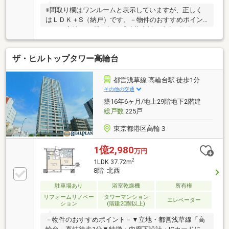
※間取り欄はワンルームと表示していますが、正しく
はＬＤＫ＋S（納戸）です。－物件のおすすめポイン
ト－▼立地・JR横須賀線「武蔵小杉」徒歩1分 他・1
階部分にスーパー「デリド武蔵小杉店」有▼特徴・
LDKはゆとりある約19.3帖・サービススペースは収
ザ・ヒルトップタワー高輪台
納・窓付で多目的に活用可・LDKの物入や、WIC等の
収納有・住戸の独立性を高める玄関ポーチ、トランク
ルーム付・スカイラウンジ等の共用施設有・ペット飼
都営浅草線 高輪台駅 徒歩1分
育可(細則有・足洗い場有)▼設備・EV充電設備※専有面
その他の交通
積にトランクルーム面積1.25平米を含む※正しい間取り
築16年6ヶ月/地上29階地下2階建
はLDK+S(納戸)です
総戸数
225戸
東京都港区高輪３
1億2,980
万円
2
1LDK 37.72m
8階 北西
駐車場あり
浴室乾燥機
所有権
リフォームリノベー
タワーマンション
エレベーター
ション
(階建20階以上)
－物件のおすすめポイント－▼立地・都営浅草線「高