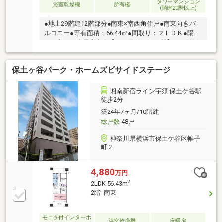
タワーマンション
浴室乾燥機
所有権
(階建20階以上)
●地上29階建12階部分●南東×南西角住戸●南東向きバ
ルコニー●専有面積：66.44㎡●間取り：２ＬＤＫ●陽当
たり良好！全居室窓有【LDK 約１５．８帖】▼２面採
光の明るい団らん空間▼キッチンにも窓あり▼３口ガ
スコンロ▼ディスポーザー▼浄水器【洗面所】▼三面
保土ヶ谷パーク・ホームズビサイドステージ
鏡裏収納付洗面台▼リネン庫▼カウンター【浴室】▼
オートバス▼浴室換気乾燥機
湘南新宿ライン宇須 保土ケ谷駅
徒歩2分
築24年7ヶ月/10階建
総戸数
48戸
神奈川県横浜市保土ケ谷区帷子
町２
4,880
万円
2
2LDK 56.43m
2階 南東
モニタ付インターホ
浴室乾燥機
床暖房