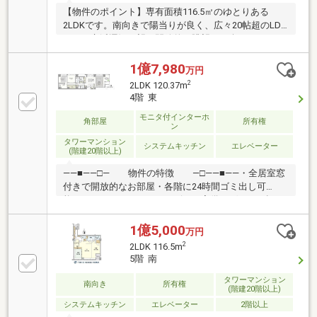
【物件のポイント】専有面積116.5㎡のゆとりある
2LDKです。南向きで陽当りが良く、広々20帖超のLDK
からは京浜運河を望む開放的な眺望をお楽しみいただ
けます。ホテルライクな内廊下設計や24時間有人管理
も魅力です。【周辺の特徴とメリット】東京モノレー
1億7,980
万円
ルとりんかい線の2路線が利用でき、品川駅へも徒歩
2
2LDK 120.37m
圏内の軽快なフットワークが魅力です。羽田空港へも
4階 東
約20分と出張や旅行が多い方にも適しています。敷地
モニタ付インターホ
内には郵便局やドラッグストアなど生活必需施設が完
角部屋
所有権
ン
備されており、忙しい毎日をサポートします。
タワーマンション
システムキッチン
エレベーター
(階建20階以上)
――■――□― 物件の特徴 ―□――■――・全居室窓
付きで開放的なお部屋・各階に24時間ゴミ出し可
能！・コンシェルジュサービスの完備・ゲストを招き
たくなる上質なタワーレジデンス・資産性も期待でき
る駅直結タワーマンション■お客様からの紹介・リピ
1億5,000
万円
ート 成約率48％（2025年度実績）■目的から逆算した
2
2LDK 116.5m
最適なご提案を、スピーディに■購入・売却・リフォ
5階 南
ーム・相続の専門チームで多角的な対応をさせていた
だきます。■提携ローン20銀行以上、買い替えのコン
タワーマンション
南向き
所有権
(階建20階以上)
サル、充実のアフターサービスのご提供■未公開物
システムキッチン
エレベーター
2階以上
件・弊社限定の物件、多数ございます！