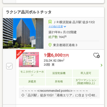
『銀座』駅 徒歩10分■事務所利用可能SOHO住戸
■2026年7月賃借人退去に伴う原状回復工事・ルームク
ラクシア品川ポルトチッタ
リーニング済み■シャワールーム・浴室乾燥機■温水洗
浄機能付きトイレ■システムキッチン・食洗機■モニタ
ー付きインターフォン・オートロック■24時間ゴミ出
ＪＲ横須賀線 品川駅 徒歩13分
し可■宅配ボックス■ペット飼育可（1住戸犬猫合わせ
その他の交通
て2匹まで）■エアコン2台付き
築21年8ヶ月/22階建
総戸数
164戸
東京都港区港南３
1億6,000
万円
2
2SLDK 82.08m
20階 東
モニタ付インターホ
浴室乾燥機
即入居可
ン
タワーマンション
床暖房
所有権
(階建20階以上)
～～～～～≪recommended points≫～～～～～
◇「品川駅」徒歩13分!「港南エリア」に住まう!◇82
㎡のゆとりある2SLDK!WIC・SIC付きで収納豊富!◇20
階のため、遮るものがなく、陽当たり・眺望良好!◇床