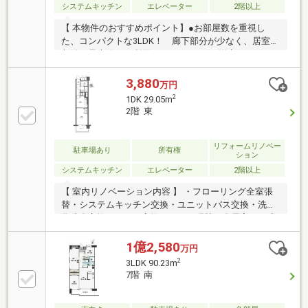
システムキッチン
エレベーター
2階以上
【 本物件のおすすめポイント】●お部屋数を重視し
た、コンパクトな3LDK！ 廊下部分が少なく、居室や
収納を最大限にご利用いただけます。●洋室2つにWIC
完備！ お荷物の多いご家族様にも、 十分な収納が
ございます。●野村不動産旧分譲マンション●清水建
3,880
万円
設・松栄建設施工●総戸数266世帯の大規模レジデンス
2
1DK 29.05m
●野村不動産パートナーズによる良好な管理体制→管
2階 東
理員週7日勤務、管理体制良好●エントランスにはオー
トロック採用●エレベーター3基設置●桜並木の美しい
「西大井広場公園」に隣接
リフォームリノベー
駐車場あり
所有権
ション
システムキッチン
エレベーター
2階以上
【 室内リノベーション内容 】 ・フローリング全室張
替・システムキッチン交換・ユニットバス交換・洗面
化粧台交換・トイレ交換・クロス張替（全居室）・建
具交換・給湯器交換・全室照明器具・ハウスクリーニ
ング
1億2,580
万円
2
3LDK 90.23m
7階 南