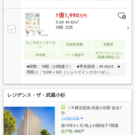
2024年5月築 大規模タワーレジデンス【三菱地所レ
ジデンス株式会社 他4社旧分譲】東急大井町線「戸
越公園」駅 徒歩1分東急池上線「荏原中延」駅 徒
1億1,990
万円
歩8分都営浅草線「中延」駅 徒歩10分JR横須賀線・
2
1LDK 49.42m
湘南新宿ライン「西大井」駅 徒歩12分【共用施設】
18階 北西
■1階部分：フロントガーデン■3階部分：コンフォート
ラウンジ■20階部分：オーナーズラウンジ■屋上
：スカイテラス
モニタ付インターホ
浴室乾燥機
床暖房
ン
タワーマンション
所有権
ペット相談可
(階建20階以上)
■階数：18階（23階建て） ■専有面積：49.42m2 ■
間取り：1LDK＋SIC（シューズインクローゼッ
ト） ※2LDKに間取り変更可能。 ■向き：北西向
き ■眺望：お天気によっては富士山が見えます♪ ■
天井高：高さ2700mmと解放感のある仕様 ■複数路線
レジデンス・ザ・武蔵小杉
利用可能な立地 ・東急大井町線「戸越公園」駅徒
歩1分 ・都営浅草線「中延」駅徒歩10分 ・JR
横須賀線「西大井」駅徒歩12分 ■周辺環境 ・東
ＪＲ横須賀線 武蔵小杉駅 徒歩1
急ストアフードステーション戸越公園店（マンション
分
1階部分） ・区立大原小学校（徒歩4分／約
その他の交通
320m） ・区立豊葉の杜学園（徒歩10分／約
築19年2ヶ月/地上24階地下1階建
780m）
総戸数
389戸