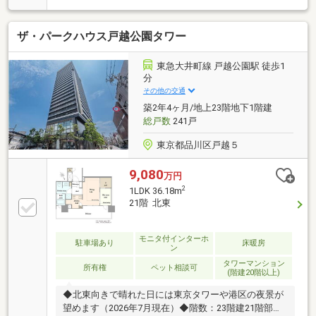
高い内廊下設計・24時間セキュリティシステム（セコ
ム提携）・カラーＴＶモニター付オートロックシステ
ザ・パークハウス戸越公園タワー
ム・全戸の窓と玄関に防犯センサーを設置～生活に便
利な設備・仕様～・24時間ゴミ出し可能・ペット飼育
可（犬猫1世帯2匹まで・飼養細則有）・T-4等級の二
東急大井町線 戸越公園駅 徒歩1
重サッシを採用・1418サイズのゆとりある浴室（浴室
分
換気乾燥機・ミストサウナ機能付き）・ゴミを軽減し
その他の交通
衛生的なディスポーザー・LDにはTES式床暖房
築2年4ヶ月/地上23階地下1階建
総戸数
241戸
東京都品川区戸越５
9,080
万円
2
1LDK 36.18m
21階 北東
モニタ付インターホ
駐車場あり
床暖房
ン
タワーマンション
所有権
ペット相談可
(階建20階以上)
◆北東向きで晴れた日には東京タワーや港区の夜景が
望めます（2026年7月現在）◆階数：23階建21階部分