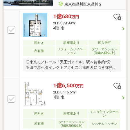
東京都品川区東品川２
1億680
万円
2
2LDK 79.99m
4階 南
南向き
駐車場あり
即入居可
リフォームリノベー
タワーマンション
所有権
ション
(階建20階以上)
〇東京モノレール「天王洲アイル」駅へ徒歩約2分
羽田空港へダイレクトアクセス〇南向きにつき採光良
好！〇内装リフォーム実施済・システムキッチン交換
（食洗機付き）・1618サイズユニットバス交換・洗面
化粧台、トイレ交換・フローリング、クロス張替え・
1億6,500
万円
玄関大理石タイル仕様・専有部給排水管交換 等〇コ
2
2LDK 116.5m
ンシェルジュサービス有り〇ご内覧予約受付中で
7階 南
す。 お気軽にお問い合わせください！
モニタ付インターホ
南向き
駐車場あり
ン
タワーマンション
所有権
システムキッチン
(階建20階以上)