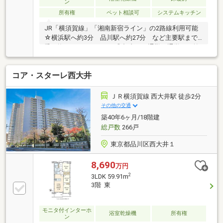
ン
所有権
ペット相談可
システムキッチン
JR「横須賀線」「湘南新宿ライン」の2路線利用可能
☆横浜駅へ約3分 品川駅へ約27分 など主要駅まで
乗り換えなしでアクセス◎都内への通勤・通学にも抜
群の利便性☆彡「保土ヶ谷」駅周辺には、駅直結の
「CIAL保土ヶ谷」、深夜1時まで営業している「富士
コア・スターレ西大井
シティオ」など商業施設が充実しており、一人暮らし
からファミリーまで生活しやすい環境♪便利な一方で
落ち着いた閑静な住宅街が広がる街♪緑豊かな「保土
ＪＲ横須賀線 西大井駅 徒歩2分
ケ谷公園」などで自然も感じられます◎▽物件の
その他の交通
POINT▽・全居室収納有・オートバス・床暖房あり・
築40年6ヶ月/18階建
エレベーター有・宅配ロッカー有・ペット相談可・浴
総戸数
266戸
室乾燥機有・温水洗浄便座有
東京都品川区西大井１
8,690
万円
2
3LDK 59.91m
3階 東
モニタ付インターホ
浴室乾燥機
所有権
ン