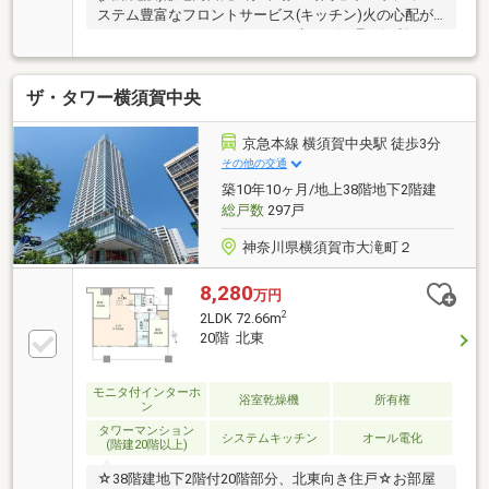
ステム豊富なフロントサービス(キッチン)火の心配が
いらないIHクッキングヒーター生ごみ処理に便利なデ
ィスポーザ除菌ミスト食器洗い乾燥機浄水機一体型水
栓(浴室)1418サイズの広々とした保温浴槽雨の日に便
ザ・タワー横須賀中央
利な浴室換気暖房乾燥機(その他)多目的に使える土間
スぺース省エネ給湯システム エコキュートマルチ収
納など豊富な収納 等(リフォーム履歴)・ディスポー
京急本線 横須賀中央駅 徒歩3分
ザー 2021年3月・エコキュート 2021年9月・食洗
その他の交通
機 2021年9月・浴室暖房乾燥機 2024年12月・レン
築10年10ヶ月/地上38階地下2階建
ジフード 2025年1月
総戸数
297戸
神奈川県横須賀市大滝町２
8,280
万円
2
2LDK 72.66m
20階 北東
モニタ付インターホ
浴室乾燥機
所有権
ン
タワーマンション
システムキッチン
オール電化
(階建20階以上)
☆38階建地下2階付20階部分、北東向き住戸☆お部屋