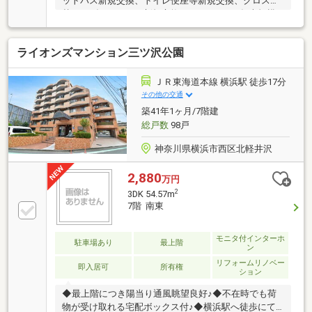
ットバス新規交換、トイレ便座等新規交換、クロス張
替え、ダウンライト新規交換など●２０１９年大規模
修繕工事実施済み●各種コンシェルジュサービスあり
（一部有料）●竹中工務店・黒澤建設JV施工 制震工
ライオンズマンション三ツ沢公園
法採用●ゆとりのある約１７．７帖のLDK●高級感のあ
り内廊下設計●ペット飼育可（飼育細則あり）
ＪＲ東海道本線 横浜駅 徒歩17分
その他の交通
築41年1ヶ月/7階建
総戸数
98戸
神奈川県横浜市西区北軽井沢
2,880
万円
2
3DK 54.57m
7階 南東
モニタ付インターホ
駐車場あり
最上階
ン
リフォームリノベー
即入居可
所有権
ション
◆最上階につき陽当り通風眺望良好♪◆不在時でも荷
物が受け取れる宅配ボックス付♪◆横浜駅へ徒歩にて