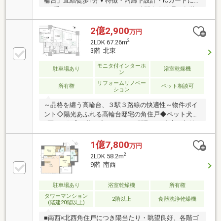
輪台」直結徒歩1分▼特徴・内廊下設計・ICカードによ
る3重セキュリティシステム・24時間有人管理・各階
で24時間ゴミ出し可・コンシェルジュサービス付・居
住者専用のフィットネスルーム有・ペット飼育可(細則
2億2,900
万円
有)・ディスポーザー搭載のキッチン・浴室換気乾燥機
2
2LDK 67.26m
付・全居室・ホールに収納有▼2026年7月室内リフォ
3階 北東
ーム内容【交換】キッチン、洗面台、トイレ、バス
【その他】クロス張替、ハウスクリーニング 他■ ご希
モニタ付インターホ
駐車場あり
浴室乾燥機
ン
望の住まい探しをお手伝いします ━━━━━・・・物
リフォームリノベー
件の詳細・ご相談はお気軽にお問い合わせください。
所有権
ペット相談可
ション
～品格を纏う高輪台、３駅３路線の快適性～物件ポイ
ント◇陽光あふれる高輪台邸宅の角住戸◆ペット犬猫
2匹まで飼育可能！◇ゆとりある間取りと充実の収納
スペース◆総戸数225戸のビックコミュニティ周辺環
境◇都営浅草線・南北線・JR山手線の3路線利用可
1億7,800
万円
能！～～弊社サービス～～◆SUUMO掲載物件、全て
2
2LDK 58.2m
ご紹介可能♪◇銀行事前審査・税金相談・相続相談
9階 南西
無料実施
駐車場あり
浴室乾燥機
所有権
タワーマンション
2階以上
食器洗浄乾燥機
(階建20階以上)
■南西×北西角住戸につき陽当たり・眺望良好、各階ゴ