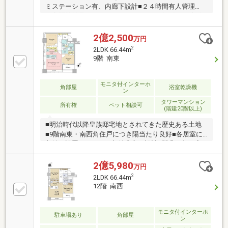
ミステーション有、内廊下設計■２４時間有人管理
（夜間警備員）、コンシェルジュサービス有（一部有
償）フィットネスルーム有（２階、11時～21時）■IC
カードによる３重セキュリティシステム
2億2,500
万円
2
2LDK 66.44m
9階 南東
モニタ付インターホ
角部屋
浴室乾燥機
ン
タワーマンション
所有権
ペット相談可
(階建20階以上)
■明治時代以降皇族邸宅地とされてきた歴史ある土地
■9階南東・南西角住戸につき陽当たり良好■各居室に
収納が設置されており収納豊富な設計■凹凸が無く家
具配置のしやすい間取■キッチン窓・全居室窓ありの
ため暖かな陽を感じられます■安心の24時間有人管理
2億5,980
万円
（夜間警備員）■ICカードによる3重セキュリティシス
2
2LDK 66.44m
テム■ホテルライクな内廊下設計・コンシェルジュサ
12階 南西
ービス(一部有償）■フィットネスルーム（2階）・各階
ごみ置き場・ペット足洗い場あり■ペット飼育可能
（犬・猫1住戸2匹まで）■黒の御影石をあしらえ重厚
モニタ付インターホ
駐車場あり
角部屋
ン
な印象のエントランス