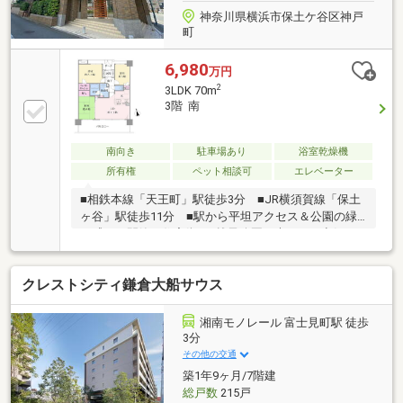
神奈川県横浜市保土ケ谷区神戸
町
6,980
万円
2
3LDK 70m
3階 南
南向き
駐車場あり
浴室乾燥機
所有権
ペット相談可
エレベーター
■相鉄本線「天王町」駅徒歩3分 ■JR横須賀線「保土
ヶ谷」駅徒歩11分 ■駅から平坦アクセス＆公園の緑
を感じる閑静な住宅街 ■帷子公園の爽やかな空気に
包まれる緑豊かな立地 ■生ごみを即座に処理するキ
ッチンディスポーザー・浄水器付き ■浴室乾燥機・
クレストシティ鎌倉大船サウス
追い焚き機能付でいつも快適バスタイム ■戸建て感
覚の玄関ポーチ付き ■小学校徒歩8分、公園徒歩1分
で子育て環境良好◎ ■徒歩10分圏内にスーパー・コ
湘南モノレール 富士見町駅 徒歩
ンビニ・病院等の生活利便施設が充実 ■ぜひ実際の
3分
室内をご体感ください♪ ※ポーチ面積：4.53平米 ※
その他の交通
メーターボックス面積：0.63平米
築1年9ヶ月/7階建
総戸数
215戸