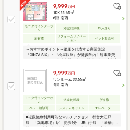
9,999
万円
2
1DK 33.65m
6階 南西
モニタ付インターホ
浴室乾燥機
即入居可
ン
リフォームリノベー
所有権
ペット相談可
ション
～おすすめポイント～銀座を代表する商業施設
『GINZA SIX』・『松屋銀座』が徒歩圏内！総事業費
9000億円をかけた築地市場跡地の再開発が進む「築地
エリア」も生活圏です。～物件スペック～◆2019年築
で新耐震基準◆都営大江戸線「築地市場」駅 徒歩4分
9,999
万円
◆東京メトロ日比谷線「東銀座」駅 徒歩7分◆JR山手
2
ワンルーム 33.65m
線「新橋」駅 徒歩9分◆1DK 専有面積33.65㎡◆6階部
4階 南西
分 南西向き◆2023・2025年修繕工事実施済◆2026年6
月内装リフォーム完了◆GINZA SIX 徒歩8分◆肉のハ
モニタ付インターホ
ナマサ・マツモトキヨシ 徒歩6分～当社の強み～◆頭
浴室乾燥機
所有権
ン
金0円から購入可!長期低金利50年ローン◆提携銀行多
ペット相談可
システムキッチン
エレベーター
数、住宅ローンご相談下さい
■複数路線利用可能なマルチアクセス 都営大江戸
線 『築地市場』駅 徒歩4分 JR山手線 『新橋』
駅 徒歩8分 東京メトロ日比谷線・銀座線