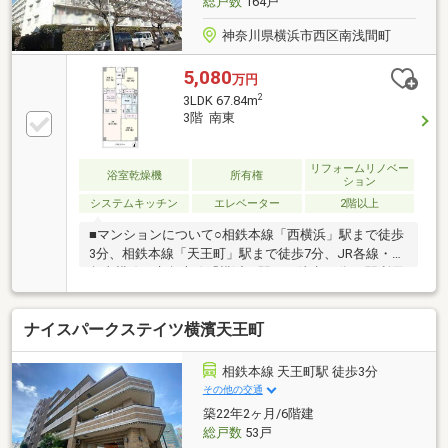
総戸数
164戸
ーチャル画像が見られます▼
神奈川県横浜市西区南浅間町
5,080
万円
2
3LDK 67.84m
3階 南東
リフォームリノベー
浴室乾燥機
所有権
ション
システムキッチン
エレベーター
2階以上
■マンションについて○相鉄本線「西横浜」駅まで徒歩
3分、相鉄本線「天王町」駅まで徒歩7分、JR各線・東
急東横線・京急本線「横浜」駅まで徒歩22分○3駅利用
可能な好立地○総戸数164戸のビッグコミュニティ。藤
和不動産旧分譲×フジタ工業施工○賑わいを見せる「松
ナイスパークステイツ横濱天王町
原商店街」も身近。スーパーやショッピングセンター
も揃う便利な住環境■お部屋について○東南向きにつ
き、明るい陽光が差し込む住まい○リノベーション実
相鉄本線 天王町駅 徒歩3分
施により、気持ちよく新生活をスタートできます○カ
その他の交通
ウンターキッチン×食器洗浄乾燥機付○浴室は【1418サ
築22年2ヶ月/6階建
イズ】浴室乾燥機付○各部屋に収納有○玄関とLDKには
総戸数
53戸
エコカラットを採用