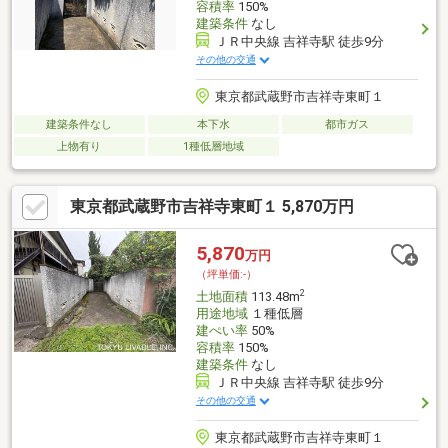
容積率
150%
建築条件
なし
ＪＲ中央線 吉祥寺駅 徒歩9分
その他の交通
東京都武蔵野市吉祥寺東町１
建築条件なし
本下水
都市ガス
上物有り
1種低層地域
東京都武蔵野市吉祥寺東町１ 5,870万円
5,870
万円
（坪単価:-）
2
土地面積
113.48m
用途地域
１種低層
建ぺい率
50%
容積率
150%
建築条件
なし
ＪＲ中央線 吉祥寺駅 徒歩9分
その他の交通
東京都武蔵野市吉祥寺東町１