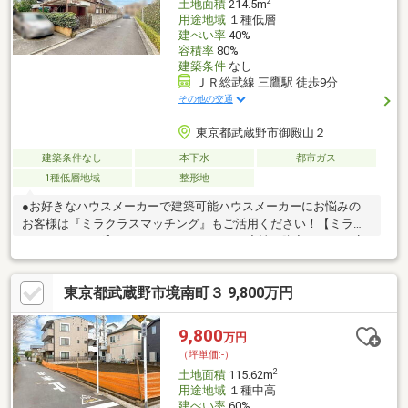
2
土地面積
214.5m
用途地域
１種低層
建ぺい率
40%
容積率
80%
建築条件
なし
ＪＲ総武線 三鷹駅 徒歩9分
その他の交通
東京都武蔵野市御殿山２
建築条件なし
本下水
都市ガス
1種低層地域
整形地
●お好きなハウスメーカーで建築可能ハウスメーカーにお悩みの
お客様は『ミラクラスマッチング』もご活用ください！【ミラク
ラスマッチング】とは？タカマツハウスの宅地を購入されるお客
様に、最適なハウスメーカーを紹介するシステムです◎相談時か
ら成約まで完全無料何度相談しても、お客様のご負担はありませ
東京都武蔵野市境南町３ 9,800万円
ん◎中立的な立場からのご紹介本当にお客様に最適だと思われる
ハウスメーカーをご紹介します◎「会社」だけでなく、ハウスメ
ーカー選りすぐりの「担当者」をご紹介住宅展示場だと、担当者
9,800
万円
との出会いは巡り合わせ次第。ミラクラスマッチングなら、お客
（坪単価:-）
様にぴったりのハウスメーカーの担当者をご紹介します。
2
土地面積
115.62m
用途地域
１種中高
建ぺい率
60%