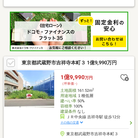
な「新宿」駅まで乗り換えなしで1本のアクセス◎【Planning
Point】◆建築条件無し売地♪憧れのハウスメーカーで建築できま
す◆陽当たりに恵まれたロケーションです◆希少性の高い南道路
に接道。間口も9mある為注文住宅向き♪【周辺環境】◇グルメシ
ティ…徒歩7分◇セブンイレブン…徒歩6分◇クリエイトエス・デ
ィー…徒歩7分◇武蔵野市立境南小学校…徒歩16分『詳しい資料の
ご請求』のみでも大歓迎です！ご見学のご希望など、ぜひお気軽
にお問合せください♪
東京都武蔵野市吉祥寺本町３ 1億9,990万円
1億9,990
万円
（坪単価:-）
2
土地面積
161.52m
用途地域
１種低層
建ぺい率
50%
容積率
100%
建築条件
なし
ＪＲ中央線 吉祥寺駅 徒歩12分
その他の交通
東京都武蔵野市吉祥寺本町３