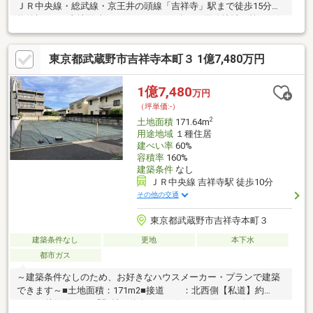
ＪＲ中央線・総武線・京王井の頭線「吉祥寺」駅まで徒歩15分～
物件概要～■土地面積：131.65㎡（39.82坪）■用途地域：第一種低
層住居専用地域■建ぺい率：40％■容積率：80％■建築条件付土地
ではございません。 お好きなハウスメーカーで建築できます。
東京都武蔵野市吉祥寺本町３ 1億7,480万円
※古家有：木造瓦葺2階建、昭和59年5月築、建物面積（公簿）
102.87㎡（現況渡し）
1億7,480
万円
（坪単価:-）
2
土地面積
171.64m
用途地域
１種住居
建ぺい率
60%
容積率
160%
建築条件
なし
ＪＲ中央線 吉祥寺駅 徒歩10分
その他の交通
東京都武蔵野市吉祥寺本町３
建築条件なし
更地
本下水
都市ガス
～建築条件なしのため、お好きなハウスメーカー・プランで建築
できます～■土地面積：171m2■接道 ：北西側【私道】約
3.7m、接面約5.0m「野村の仲介＋」で住まいを買うと 次の5つの