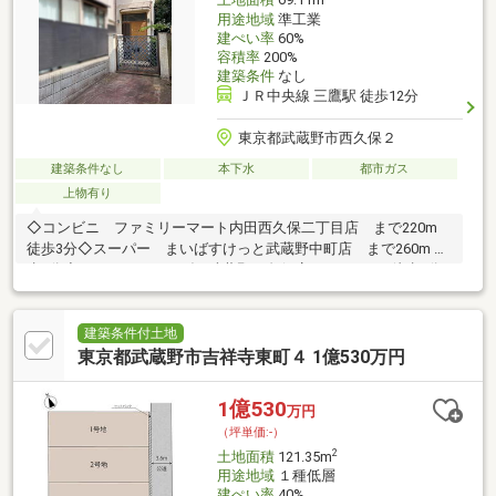
土地面積
69.11m
用途地域
準工業
建ぺい率
60%
容積率
200%
建築条件
なし
ＪＲ中央線 三鷹駅 徒歩12分
東京都武蔵野市西久保２
建築条件なし
本下水
都市ガス
上物有り
◇コンビニ ファミリーマート内田西久保二丁目店 まで220m
徒歩3分◇スーパー まいばすけっと武蔵野中町店 まで260m 徒
歩4分◇スーパー いなげや武蔵野西久保店 まで410m 徒歩6分
建築条件付土地
東京都武蔵野市吉祥寺東町４ 1億530万円
1億530
万円
（坪単価:-）
2
土地面積
121.35m
用途地域
１種低層
建ぺい率
40%