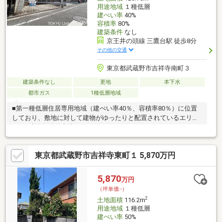
用途地域
１種低層
建ぺい率
40%
容積率
80%
建築条件
なし
京王井の頭線 三鷹台駅 徒歩8分
その他の交通
東京都武蔵野市吉祥寺南町３
建築条件なし
更地
本下水
都市ガス
1種低層地域
■第一種低層住居専用地域（建ぺい率40％、容積率80％）に位置
しており、敷地に対して建物がゆったりと配置されているエリア
です■建築条件付売地ではないため、お好きなハウスメーカー・
工務店での建築が可能です間取り、設備、外観、全て自分好みの
スタイルで一からご検討いただくことが可能です■現況更地のた
東京都武蔵野市吉祥寺東町１ 5,870万円
め、建物解体費用がかからず、設計完了後、スムーズに着工が可
能です■Life Information・まいばすけっと吉祥寺南町4丁目店 約
450ｍ・三浦屋松庵店 約550ｍ・マツモトキヨシ三鷹台駅前店 約
5,870
万円
540ｍ・オダキューＯＸ 三鷹台店 約640ｍ・都立井の頭恩賜公園
（坪単価:-）
約330ｍ
2
土地面積
116.2m
用途地域
１種低層
建ぺい率
50%