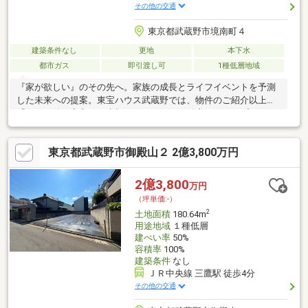
その他の交通
東京都武蔵野市境南町４
建築条件なし
更地
本下水
都市ガス
即引渡し可
1種低層地域
『家が欲しい』のその先へ。家族の成長とライフイベントを予測
した未来への提案。東宝ハウス武蔵野では、物件のご紹介以上に
「住んだ後の安心」を大切にしています。緻密なライフプランニ
ングで、お子様の教育費や老後資金まで見据えた最適な予算をご
提案。最新の住宅ローン動向に基づき「がん100％保障」や「50
東京都武蔵野市御殿山２ 2億3,800万円
年ローン」など、最適な銀行選びを徹底サポート。未来の自分に
感謝される住まい探しをご一緒に。先ずはお客様の「夢」や「理
想」をお聞かせ下さい。ご条件など何も決まっていなくても大丈
2億3,800
万円
夫です。「行って良かった！会って良かった！」と、思って頂け
（坪単価:-）
ますようスタッフ一同、夢に！人に！住まいに本気です！！
2
土地面積
180.64m
用途地域
１種低層
建ぺい率
50%
容積率
100%
建築条件
なし
ＪＲ中央線 三鷹駅 徒歩4分
その他の交通