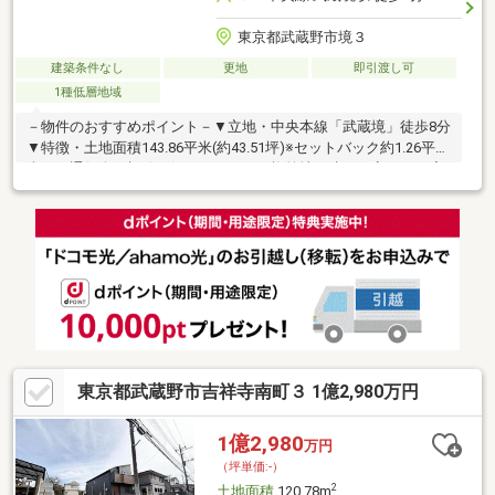
東京都武蔵野市境３
建築条件なし
更地
即引渡し可
1種低層地域
－物件のおすすめポイント－▼立地・中央本線「武蔵境」徒歩8分
▼特徴・土地面積143.86平米(約43.51坪)※セットバック約1.26平米
含む・通行人の視線が気になりにくい旗竿地・建ぺい率40％、容
積率80％・前面道路は南西側幅員約4.0m(私道)・建築条件付宅地
販売ではありません・お好きなハウスメーカー・工務店で建築可
能・即引渡し可能(残金精算後)▼周辺環境・TAIRAYA武蔵境店 徒
歩4分(約300m)・武蔵野市立第二小学校 徒歩4分(約290m)■ ご希望
の住まい探しをお手伝いします ━━━━━・・・物件の詳細・ご
相談はお気軽にお問い合わせください。
東京都武蔵野市吉祥寺南町３ 1億2,980万円
1億2,980
万円
（坪単価:-）
2
土地面積
120.78m