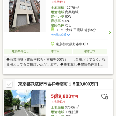
（坪単価:-）
2
土地面積
127.78m
用途地域
商業地域
建ぺい率
80%
容積率
600%
建築条件
なし
ＪＲ中央線 三鷹駅 徒歩5分
その他の交通
東京都武蔵野市中町１
建築条件なし
本下水
都市ガス
◆商業地域（建蔽率80%・容積率600%） →自用だけでなく、投
資用としてもご検討いただけます。◆更地渡し◆建築条件無し建
物の参考プランにつきましてもお気軽にお問合せください♪【周辺
施設】◇ローソン武蔵野タワーズ店まで170m◇東急ストア三鷹
店まで160m◇トモズ三鷹北口店まで190m◇クイーンズ伊勢丹三
東京都武蔵野市吉祥寺南町１ 5億9,800万円
鷹店まで480m◇CanDo三鷹駅南口店まで560m
5億9,800
万円
（坪単価:-）
2
土地面積
375.06m
用途地域
１種低層