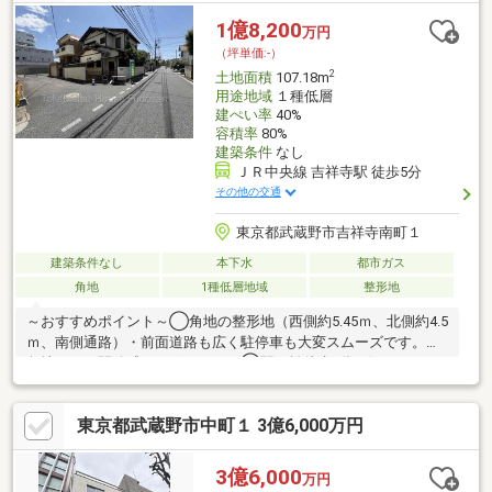
1億8,200
万円
（坪単価:-）
2
土地面積
107.18m
用途地域
１種低層
建ぺい率
40%
容積率
80%
建築条件
なし
ＪＲ中央線 吉祥寺駅 徒歩5分
その他の交通
東京都武蔵野市吉祥寺南町１
建築条件なし
本下水
都市ガス
角地
1種低層地域
整形地
～おすすめポイント～◯角地の整形地（西側約5.45ｍ、北側約4.5
ｍ、南側通路）・前面道路も広く駐停車も大変スムーズです。・
角地のため開放感がございます。◯駅距離徒歩5分の好アクセス
でありながら大変閑静な住宅街です。◯吉祥寺駅は様々な商業施
設が充実しており日々の買い物も大変便利です。◯井の頭公園も
東京都武蔵野市中町１ 3億6,000万円
徒歩圏内でファミリー層に大変おすすめです。※参考プランござ
います、お気軽にお問い合わせくださいませ。ライフライン等の
引込費用は買主様のご負担となります。
3億6,000
万円