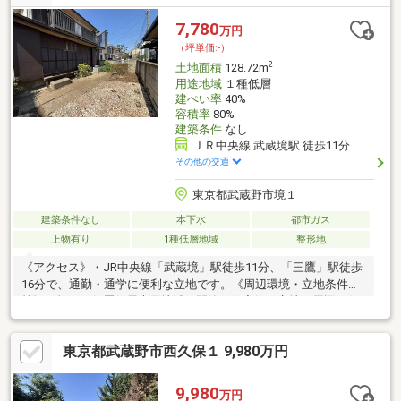
7,780
万円
（坪単価:-）
2
土地面積
128.72m
用途地域
１種低層
建ぺい率
40%
容積率
80%
建築条件
なし
ＪＲ中央線 武蔵境駅 徒歩11分
その他の交通
東京都武蔵野市境１
建築条件なし
本下水
都市ガス
上物有り
1種低層地域
整形地
《アクセス》・JR中央線「武蔵境」駅徒歩11分、「三鷹」駅徒歩
16分で、通勤・通学に便利な立地です。《周辺環境・立地条件
等》・第一種低層住居専用地域の閑静な住宅街に立地。周辺は低
層住宅の街並みが広がっております。・宅地内は高低差のないフ
ラットな地形です。・土地面積128.72㎡の整形地です。・お庭が
東京都武蔵野市西久保１ 9,980万円
南向きのため陽当り良好です。《建築用途・有効活用》・建築条
件付き売地ではないため、お好きなハウスメーカー・工務店での
建築が可能です。間取り、設備、外観、全て自分好みのスタイル
9,980
万円