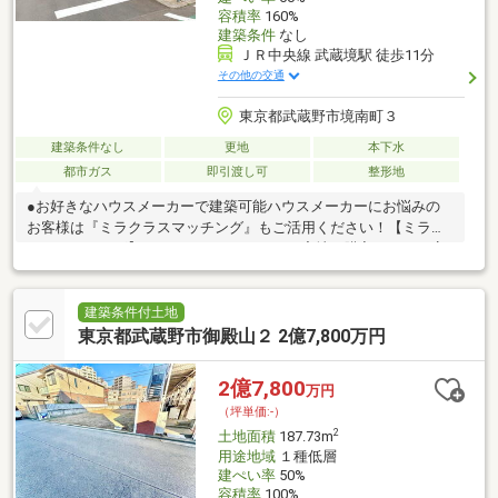
容積率
160%
建築条件
なし
ＪＲ中央線 武蔵境駅 徒歩11分
その他の交通
東京都武蔵野市境南町３
建築条件なし
更地
本下水
都市ガス
即引渡し可
整形地
●お好きなハウスメーカーで建築可能ハウスメーカーにお悩みの
お客様は『ミラクラスマッチング』もご活用ください！【ミラク
ラスマッチング】とは？タカマツハウスの宅地を購入されるお客
様に、最適なハウスメーカーを紹介するシステムです◎相談時か
ら成約まで完全無料何度相談しても、お客様のご負担はありませ
ん◎中立的な立場からのご紹介本当にお客様に最適だと思われる
建築条件付土地
ハウスメーカーをご紹介します◎「会社」だけでなく、ハウスメ
東京都武蔵野市御殿山２ 2億7,800万円
ーカー選りすぐりの「担当者」をご紹介住宅展示場だと、担当者
との出会いは巡り合わせ次第。ミラクラスマッチングなら、お客
2億7,800
万円
様にぴったりのハウスメーカーの担当者をご紹介します。
（坪単価:-）
2
土地面積
187.73m
用途地域
１種低層
建ぺい率
50%
容積率
100%