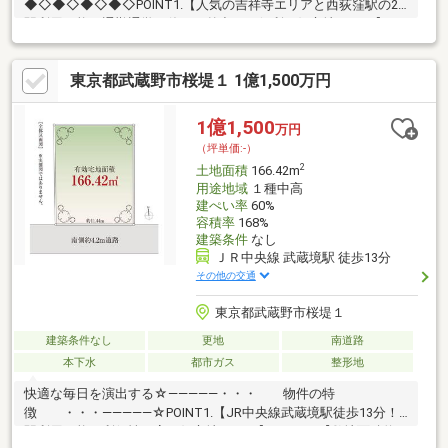
◆◇◆◇◆◇◆◇POINT1.【人気の吉祥寺エリアと西荻窪駅の2
駅利用可能！通勤通学や休日の外出にも便利な好立地です。】
POINT2.【土地面積100㎡超のゆとりある敷地！南側4m道路に面
しており、陽光あふれる明るい住まいです。】POINT3.【第一種
東京都武蔵野市桜堤１ 1億1,500万円
低層住居専用地域の閑静な住宅街！落ち着いた住環境で、家族の
笑顔があふれる暮らしを。】POINT4.【省令準耐火構造や24H換気
システム、高断熱浴槽など、毎日の暮らしを支える充実の設備が
1億1,500
万円
魅力。】
（坪単価:-）
◇◆◇◆◇◆◇◆◇◆◇◆◇◆◇◆◇◆◇◆◇◆◇◆◇♪お問
2
土地面積
166.42m
合せは【0120-981-940】♪
用途地域
１種中高
建ぺい率
60%
容積率
168%
建築条件
なし
ＪＲ中央線 武蔵境駅 徒歩13分
その他の交通
東京都武蔵野市桜堤１
建築条件なし
更地
南道路
本下水
都市ガス
整形地
快適な毎日を演出する☆―――――・・・ 物件の特
徴 ・・・―――――☆POINT1.【JR中央線武蔵境駅徒歩13分！2
駅利用可能な利便性の高い好立地です。】POINT2.【敷地面積約