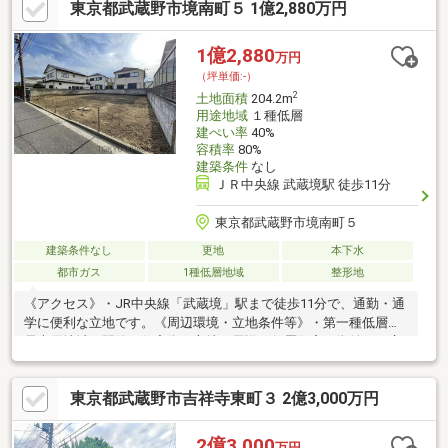
東京都武蔵野市境南町５ 1億2,880万円
1億2,880
万円
（坪単価:-）
2
土地面積
204.2m
用途地域
１種低層
建ぺい率
40%
容積率
80%
建築条件
なし
ＪＲ中央線 武蔵境駅 徒歩11分
東京都武蔵野市境南町５
建築条件なし
更地
本下水
都市ガス
1種低層地域
整形地
《アクセス》・JR中央線「武蔵境」駅まで徒歩11分で、通勤・通
学に便利な立地です。《周辺環境・立地条件等》・第一種低層住
居専用地域の閑静な住宅街に立地。周辺は低層住宅の街並みが広
がっております。・宅地内は高低差のないフラットな地形で
す。・土地面積約199m2の整形地です。《道路・方位等》・東側
東京都武蔵野市吉祥寺東町３ 2億3,000万円
間口が約12mございますので、陽射しを効率的に取り込める立地
条件です。《建築用途・有効活用》・建築条件付き売地ではない
ため、お好きなハウスメーカー・工務店での建築が可能です。間
2億3,000
万円