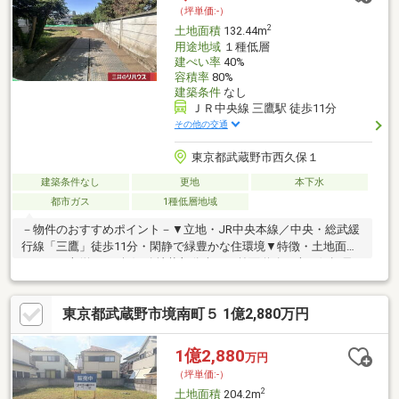
で一からご検討いただくことが可能です。
（坪単価:-）
2
土地面積
132.44m
用途地域
１種低層
建ぺい率
40%
容積率
80%
建築条件
なし
ＪＲ中央線 三鷹駅 徒歩11分
その他の交通
東京都武蔵野市西久保１
建築条件なし
更地
本下水
都市ガス
1種低層地域
－物件のおすすめポイント－▼立地・JR中央本線／中央・総武緩
行線「三鷹」徒歩11分・閑静で緑豊かな住環境▼特徴・土地面積
132.44平米(約40.06坪)※路地状部分含む・前面道路は南西側幅員
約5.3mの公道・通行人の視線等が届きにくい土地形状・建築条件
付宅地販売ではありません・お好きな工務店等をご利用可能・更
東京都武蔵野市境南町５ 1億2,880万円
地▼周辺環境・ふじ公園 徒歩1分(約60m)・いなげや武蔵野西久保
店 徒歩3分(約200m)■ ご希望の住まい探しをお手伝いします
━━━━━・・・物件の詳細・ご相談はお気軽にお問い合わせく
1億2,880
万円
ださい。
（坪単価:-）
2
土地面積
204.2m