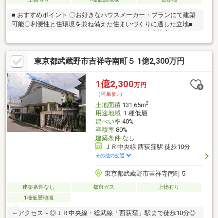
■ おすすめポイント 〇お好きなハウスメーカー・プランにて建築
可能〇利便性と住環境を兼ね備えた住まいづくりに適した立地■
ライフインフォメーション〇イトーヨーカドー武蔵境店 約770
ｍ（徒歩10分）○まいばすけっと三鷹上連雀１丁目店 約560ｍ
（徒歩7分）〇セブンイレブン武蔵境１丁目店 約560ｍ（徒歩7
東京都武蔵野市吉祥寺南町５ 1億2,300万円
分）〇マツモトキヨシ武蔵境店 約310ｍ（徒歩4分）〇武蔵境病
院 約460ｍ（徒歩6分）〇武蔵野境郵便局 約710ｍ（徒歩9分）
○本村公園 約140ｍ（徒歩2分）〇武蔵野市立第二小学校 約890
1億2,300
万円
ｍ（徒歩12分）〇武蔵野市立第六中学校 約560ｍ（徒歩7分）
（坪単価:-）
2
土地面積
131.65m
用途地域
１種低層
建ぺい率
40%
容積率
80%
建築条件
なし
ＪＲ中央線 西荻窪駅 徒歩10分
その他の交通
東京都武蔵野市吉祥寺南町５
建築条件なし
都市ガス
上物有り
1種低層地域
～アクセス～◎ＪＲ中央線・総武線「西荻窪」駅まで徒歩10分◎