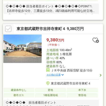
◇◆◇◆◇◆ 担当者着目ポイント ◆◇◆◇◆◇◆◇POINT1.
【吉祥寺徒歩12分、三鷹徒歩13分。2駅3路線利用可能な好立地で
す】POINT2.【敷地約48坪。お好きなハウスメーカーで自由な家
づくりが可能です】POINT3.【西と東の公道に接する両面道路。
通風や開放感に優れた整形地です】POINT4.【井之頭小へ約
東京都武蔵野市吉祥寺東町４ 9,380万円
150m。第一種低層エリアの落ち着いた住環境です】
◇◆◇◆◇◆◇◆◇◆◇◆◇◆◇◆◇◆◇◆◇◆◇◆◇♪お問
合せは【0120-981-940】♪
9,380
万円
（坪単価:-）
2
土地面積
100.48m
用途地域
１種低層
建ぺい率
40%
容積率
80%
建築条件
なし
ＪＲ中央線 西荻窪駅 徒歩13分
その他の交通
東京都武蔵野市吉祥寺東町４
建築条件なし
更地
本下水
都市ガス
1種低層地域
整形地
◇◆◇◆◇◆ 担当者着目ポイント