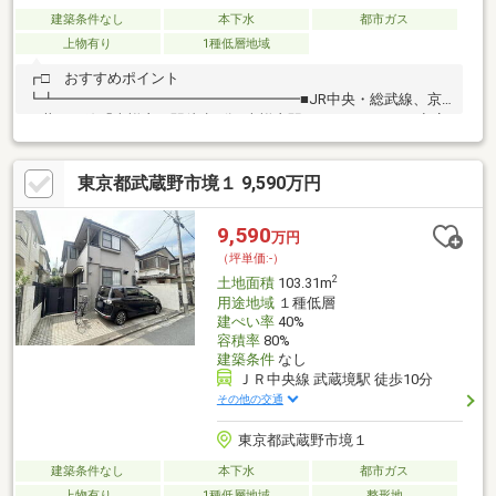
建築条件なし
本下水
都市ガス
上物有り
1種低層地域
┏□ おすすめポイント
┗┻━━━━━━━━━━━━━━━━━■JR中央・総武線、京
王井の頭線「吉祥寺」駅徒歩9分■吉祥寺駅まではサンロード商店
街を通りますのでお買い物に便利です■土地権利が借地権のた
め、土地の固定資産税・都市計画税がかかりません■旗竿地のた
東京都武蔵野市境１ 9,590万円
め、前面道路からの目線が気になりにくいです■南側は隣接地の
通路部分、西側は隣接地のお庭があり開放感があります
9,590
万円
（坪単価:-）
2
土地面積
103.31m
用途地域
１種低層
建ぺい率
40%
容積率
80%
建築条件
なし
ＪＲ中央線 武蔵境駅 徒歩10分
その他の交通
東京都武蔵野市境１
建築条件なし
本下水
都市ガス
上物有り
1種低層地域
整形地