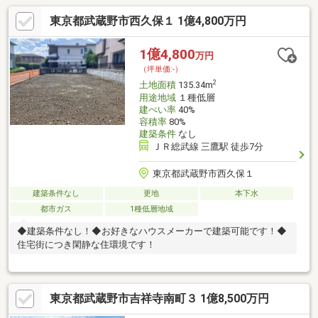
東京都武蔵野市西久保１ 1億4,800万円
1億4,800
万円
（坪単価:-）
2
土地面積
135.34m
用途地域
１種低層
建ぺい率
40%
容積率
80%
建築条件
なし
ＪＲ総武線 三鷹駅 徒歩7分
東京都武蔵野市西久保１
建築条件なし
更地
本下水
都市ガス
1種低層地域
◆建築条件なし！◆お好きなハウスメーカーで建築可能です！◆
住宅街につき閑静な住環境です！
東京都武蔵野市吉祥寺南町３ 1億8,500万円