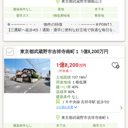
東京都武蔵野市御殿山２
建築条件なし
更地
本下水
都市ガス
1種低層地域
整形地
☆―――――・・・ 物件の特徴 ・・・―――――☆POINT1.
【三鷹駅へ徒歩4分！通勤・通学に便利な好立地で快適な毎日を♪
】 POINT2.【第一種低層住居専用地域の御殿山で、落ち着いた環
境を手に入れる！ 】 POINT3.【敷地180.64平米！ゆとりある広さ
で、理想のプランを実現♪ 】 POINT4.【南東側4.0M道路に接道！
東京都武蔵野市吉祥寺南町１ 1億8,200万円
明るく日当たりの良い住まいが叶う♪ 】お問合せは【0120-981-
940☆―――――・・・ ―☆― ・・・―――――☆
1億8,200
万円
（坪単価:-）
2
土地面積
107.18m
用途地域
１種低層
建ぺい率
40%
容積率
80%
建築条件
なし
ＪＲ中央線 吉祥寺駅 徒歩5分
その他の交通
東京都武蔵野市吉祥寺南町１
建築条件なし
本下水
都市ガス