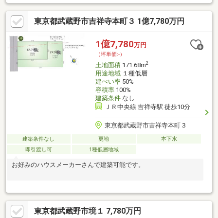
サービスから1つをプレセント！ ※物件の状況等により適用できな
い場合もあります。 A）10年駆けつけ-----安心と快適をサポート
東京都武蔵野市吉祥寺本町３ 1億7,780万円
B）住宅設備チェック---住んだ後も安心を C）選べる住まいクリー
ニングまたはハウスコーティングD）セコム・ホームセキュリテ
ィ E) 三越伊勢丹ホームパーティーギフト
1億7,780
万円
（坪単価:-）
2
土地面積
171.68m
用途地域
１種低層
建ぺい率
50%
容積率
100%
建築条件
なし
ＪＲ中央線 吉祥寺駅 徒歩10分
東京都武蔵野市吉祥寺本町３
建築条件なし
更地
本下水
即引渡し可
1種低層地域
お好みのハウスメーカーさんで建築可能です。
東京都武蔵野市境１ 7,780万円