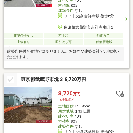
建ぺい率
40%
容積率
80%
建築条件
なし
ＪＲ中央線 吉祥寺駅 徒歩6分
東京都武蔵野市吉祥寺南町１
建築条件なし
本下水
都市ガス
上物有り
即引渡し可
1種低層地域
建築条件付き売地ではありません。お好きな建築会社でご検討い
ただけます。
東京都武蔵野市境３ 8,720万円
8,720
万円
（坪単価:-）
2
土地面積
143.86m
用途地域
１種低層
建ぺい率
40%
容積率
80%
建築条件
なし
ＪＲ中央線 武蔵境駅 徒歩8分