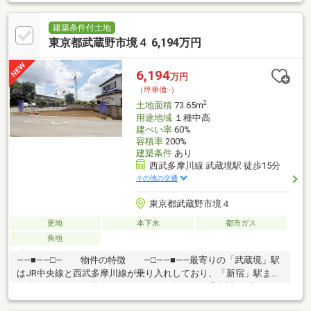
50.34坪！容積率200%でゆとりあるプランが可能です。】POINT3.
【建築条件はございません。お好きなハウスメーカーや工務店で
建築できます。】POINT4.【南側約4.2mの私道に接道！日当たり
建築条件付土地
良好で明るい住まいが実現します。】お問合せは【0120-981-
東京都武蔵野市境４ 6,194万円
940】
6,194
万円
（坪単価:-）
2
土地面積
73.65m
用途地域
１種中高
建ぺい率
60%
容積率
200%
建築条件
あり
西武多摩川線 武蔵境駅 徒歩15分
その他の交通
東京都武蔵野市境４
更地
本下水
都市ガス
角地
――■――□― 物件の特徴 ―□――■――最寄りの「武蔵境」駅
はJR中央線と西武多摩川線が乗り入れしており、「新宿」駅まで
17分で行くことが出来ます。あなたの街の、一番身近なプロフェ
ッショナル。 株式会社ウィローズは、お客様の【生涯顧問】とし