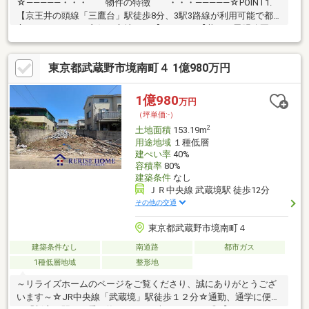
☆―――――・・・ 物件の特徴 ・・・―――――☆POINT1.
【京王井の頭線「三鷹台」駅徒歩8分、3駅3路線が利用可能で都
心へのアクセスも良好な立地です♪】POINT2.【井の頭恩賜公園ま
で徒歩5分！自然を身近に感じられる閑静なエリアで、ゆとりある
暮らしを実現。】POINT3.【約36.53坪の平坦地。前面道路は約
東京都武蔵野市境南町４ 1億980万円
4.9mと広く、間口も約6.7mあり開放感があります！】POINT4.
【建築条件無し！お好きなハウスメーカーや工務店で、こだわり
の注文住宅を建築可能です♪】☆―――――・・・
1億980
万円
―☆― ・・・―――――☆
（坪単価:-）
2
土地面積
153.19m
用途地域
１種低層
建ぺい率
40%
容積率
80%
建築条件
なし
ＪＲ中央線 武蔵境駅 徒歩12分
その他の交通
東京都武蔵野市境南町４
建築条件なし
南道路
都市ガス
1種低層地域
整形地
～リライズホームのページをご覧くださり、誠にありがとうござ
います～☆JR中央線「武蔵境」駅徒歩１２分☆通勤、通学に便利