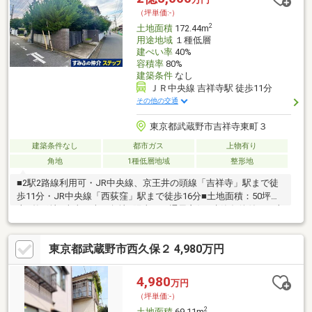
取り、設備、外観、全て自分好みのスタイルで一からご検討いた
（坪単価:-）
だくことが可能です。
2
土地面積
172.44m
用途地域
１種低層
建ぺい率
40%
容積率
80%
建築条件
なし
ＪＲ中央線 吉祥寺駅 徒歩11分
その他の交通
東京都武蔵野市吉祥寺東町３
建築条件なし
都市ガス
上物有り
角地
1種低層地域
整形地
■2駅2路線利用可・JR中央線、京王井の頭線「吉祥寺」駅まで徒
歩11分・JR中央線「西荻窪」駅まで徒歩16分■土地面積：50坪以
上■整形地■南東、南西角地■陽当たり通風良好■建築条件付きの土
地ではございません■お好きなハウスメーカーで建築可能です■閑
静な住宅街
東京都武蔵野市西久保２ 4,980万円
4,980
万円
（坪単価:-）
2