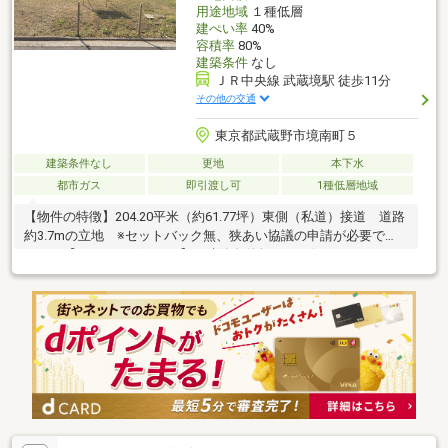
用途地域
１種低層
建ぺい率
40%
容積率
80%
建築条件
なし
ＪＲ中央線 武蔵境駅 徒歩11分
その他の交通
東京都武蔵野市境南町５
建築条件なし
更地
本下水
都市ガス
即引渡し可
1種低層地域
【物件の特徴】204.20平米（約61.77坪）東側（私道）接道 道路
約3.7mの立地 ※セットバック無、狭あい協議の申請が必要で
す。 【おすすめポイント】・建築条件無し お好きなハウスメ
ーカーで建築可能・中央線「武蔵境駅」まで徒歩11分・交通量が
少ない住宅街です・徒歩10分圏内にコンビニ、スーパー、公園な
ど生活施設があります【ライフインフォメーション】・デイリー
ヤマザキ三鷹井口4丁目店 310m 徒歩約4分・グルメシティ武蔵
境店 400m 徒歩約5分・境南小学校 630m 徒歩約8分・第二
中学校 1670m 徒歩約21分