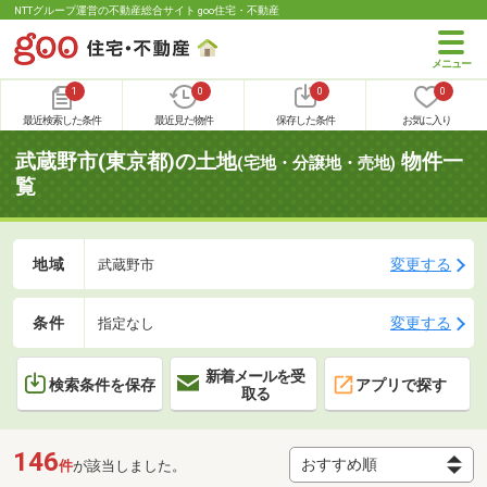
NTTグループ運営の不動産総合サイト goo住宅・不動産
1
0
0
0
最近検索した条件
最近見た物件
保存した条件
お気に入り
武蔵野市(東京都)の土地
物件一
(宅地・分譲地・売地)
覧
地域
変更する
武蔵野市
条件
変更する
指定なし
新着メールを受
検索条件を保存
アプリで探す
取る
146
件
が該当しました。