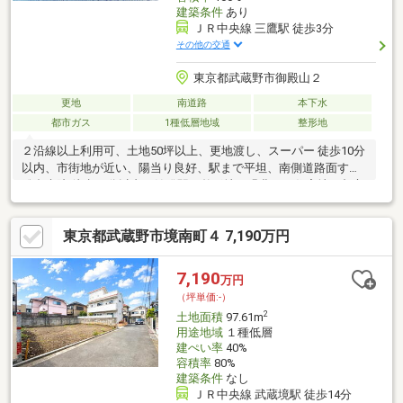
建築条件
あり
ＪＲ中央線 三鷹駅 徒歩3分
その他の交通
東京都武蔵野市御殿山２
更地
南道路
本下水
都市ガス
1種低層地域
整形地
２沿線以上利用可、土地50坪以上、更地渡し、スーパー 徒歩10分
以内、市街地が近い、陽当り良好、駅まで平坦、南側道路面す、
総合病院 徒歩10分以内、始発駅、整形地、緑豊かな住宅地、都市
近郊、前面棟無、都市ガス、平坦地、建物プラン例有り、周辺交
通量少なめ
東京都武蔵野市境南町４ 7,190万円
7,190
万円
（坪単価:-）
2
土地面積
97.61m
用途地域
１種低層
建ぺい率
40%
容積率
80%
建築条件
なし
ＪＲ中央線 武蔵境駅 徒歩14分