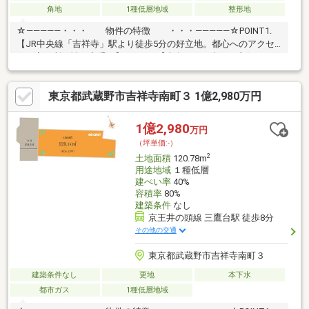
角地
1種低層地域
整形地
☆―――――・・・ 物件の特徴 ・・・―――――☆POINT1.
【JR中央線「吉祥寺」駅より徒歩5分の好立地。都心へのアクセ
スと高い利便性を享受。】POINT2.【南向きで日当たり良好な32
坪の更地。開放感ある角地で、自由度の高い建築が可能です。】
POINT3.【西側約5.4mの公道に接面。第1種低層住居専用地域内の
東京都武蔵野市吉祥寺南町３ 1億2,980万円
ため、落ち着いた住環境です。】POINT4.【武蔵野市吉祥寺南町
の希少な資産。確定実測済みで、注文住宅の計画もスムーズに進
みます。】お問合せは【0120-981-940☆―――――・・・
1億2,980
万円
―☆― ・・・―――――☆
（坪単価:-）
2
土地面積
120.78m
用途地域
１種低層
建ぺい率
40%
容積率
80%
建築条件
なし
京王井の頭線 三鷹台駅 徒歩8分
その他の交通
東京都武蔵野市吉祥寺南町３
建築条件なし
更地
本下水
都市ガス
1種低層地域