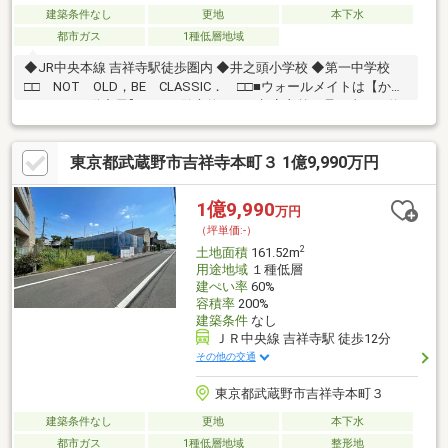
建築条件なし
更地
本下水
都市ガス
1種低層地域
◆JR中央本線 吉祥寺駅徒歩圏内 ◆井之頭小学校 ◆第一中学校
□□ NOT OLD，BE CLASSIC． □□■ウォールメイトは【かか
りつけの不動産屋】として徹底的にまで顧客主義を貫く事をお約
束いたします■城西エリアに特化した情報網を駆使し、最良の不
動産をご提案■住宅ローンシュミレーション無料相談会 毎日随
東京都武蔵野市吉祥寺本町３ 1億9,990万円
時開催中■ウォールメイトオリジナルの住宅購入・住替え等につ
いて分かりやすく解説したガイドブックをご希望者様に【無料プ
レゼント】～弊社ホームページ～https://wallmate.co.jp/～
1億9,990
万円
（坪単価:-）
2
土地面積
161.52m
用途地域
１種低層
建ぺい率
60%
容積率
200%
建築条件
なし
ＪＲ中央線 吉祥寺駅 徒歩12分
その他の交通
東京都武蔵野市吉祥寺本町３
建築条件なし
更地
本下水
都市ガス
1種低層地域
整形地