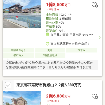
1億8,500
万円
（坪単価:-）
2
土地面積
192.01m
用途地域
１種低層
建ぺい率
40%
容積率
80%
建築条件
なし
京王井の頭線 三鷹台駅 徒歩7分
東京都武蔵野市吉祥寺南町３
建築条件なし
更地
本下水
都市ガス
1種低層地域
◇駅徒歩7分の好立地◇風格のある邸宅街◇交通量の少ない閑静
な住宅地◇南西側道路につき日当たり良好◇建築条件付き土地で
はございません。【Life Information】・まいばすけっと吉祥寺南
町４丁目店：約480ｍ・セブンイレブン吉祥寺立教通り店：約410
ｍ・マツモトキヨシ三鷹台駅前店：約520ｍ・日本調剤三鷹台薬
東京都武蔵野市御殿山２ 2億6,880万円
局：約510ｍ・武蔵野市立第三小学校：約1，100ｍ・武蔵野市立
第三中学校：約1，300ｍ
2億6,880
万円
（坪単価:-）