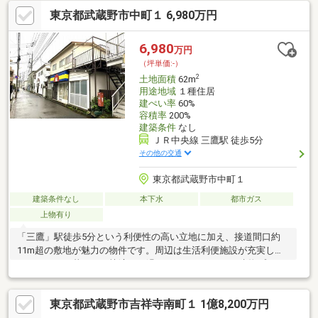
て 各専門領域に特化したチーム体制となっております ■お客様か
東京都武蔵野市中町１ 6,980万円
らの紹介・リピート 成約率48％（2025年度実績）■購入・売却・
リフォーム・相続の専門チームで多角的な対応をさせていただき
ます。■提携ローン20銀行以上、買い替えのコンサル、充実のア
6,980
万円
フターサービスのご提供■未公開物件・弊社限定の物件、多数ご
（坪単価:-）
ざいます！
2
土地面積
62m
用途地域
１種住居
建ぺい率
60%
容積率
200%
建築条件
なし
ＪＲ中央線 三鷹駅 徒歩5分
その他の交通
東京都武蔵野市中町１
建築条件なし
本下水
都市ガス
上物有り
「三鷹」駅徒歩5分という利便性の高い立地に加え、接道間口約
11m超の敷地が魅力の物件です。周辺は生活利便施設が充実して
おり、日々の暮らしも快適にお過ごしいただけます。建物プラン
の自由度も高く、理想の住まいづくりに適した土地です。参考プ
ランのご相談、現地のご案内はお気軽にお問合せください。
東京都武蔵野市吉祥寺南町１ 1億8,200万円