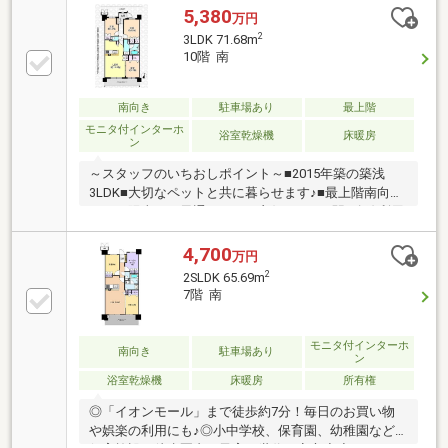
事動線良好・ペット飼育可能(規約制限有)・宅配ボッ
5,380
万円
クス有、24時間ゴミ出し可能▼設備・浴室乾燥機▼周
2
3LDK 71.68m
辺環境・西友ひばりが丘団地店 徒歩6分(約450m)・ひ
10階 南
ばりが丘団地南公園 徒歩1分(約80m)・東久留米市立第
五小学校 徒歩7分(約500m)■ ご希望の住まい探しをお
手伝いします ━━━━━・・・物件の詳細・ご相談は
南向き
駐車場あり
最上階
お気軽にお問い合わせください。
モニタ付インターホ
浴室乾燥機
床暖房
ン
～スタッフのいちおしポイント～■2015年築の築浅
3LDK■大切なペットと共に暮らせます♪■最上階南向き
のため陽当り・風通しともに良好です♪■2駅2路線利用
可能で都心へ軽快アクセス♪■徒歩7分に大型商業施設
営業中♪■室内大変きれいにお使いです♪■食洗機・床暖
4,700
万円
房
2
2SLDK 65.69m
7階 南
モニタ付インターホ
南向き
駐車場あり
ン
浴室乾燥機
床暖房
所有権
◎「イオンモール」まで徒歩約7分！毎日のお買い物
や娯楽の利用にも♪◎小中学校、保育園、幼稚園など