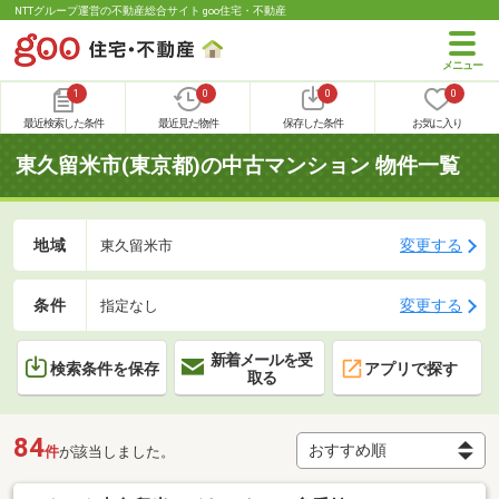
NTTグループ運営の不動産総合サイト goo住宅・不動産
1
0
0
0
最近検索した条件
最近見た物件
保存した条件
お気に入り
東久留米市(東京都)の中古マンション 物件一覧
地域
変更する
東久留米市
条件
変更する
指定なし
新着メールを受
検索条件を保存
アプリで探す
取る
84
件
が該当しました。