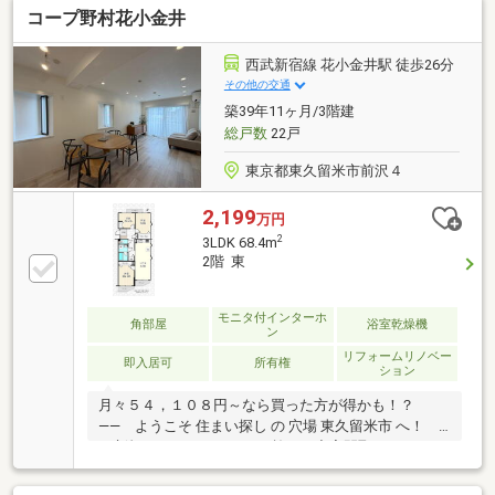
コープ野村花小金井
○FUTON収納で寝具もすっきり整理〇洗練された内装
デザイン
西武新宿線 花小金井駅 徒歩26分
その他の交通
築39年11ヶ月/3階建
総戸数
22戸
東京都東久留米市前沢４
2,199
万円
2
3LDK 68.4m
2階 東
モニタ付インターホ
角部屋
浴室乾燥機
ン
リフォームリノベー
即入居可
所有権
ション
月々５４，１０８円～なら買った方が得かも！？
―― ようこそ 住まい探し の 穴場 東久留米市 へ！
―-新規にリノベーションを施した充実間取りの３
LDK。周辺には滝山公園やスーパー、コンビニ等買い
物施設も充実しておりとても住みやすい環境です。■