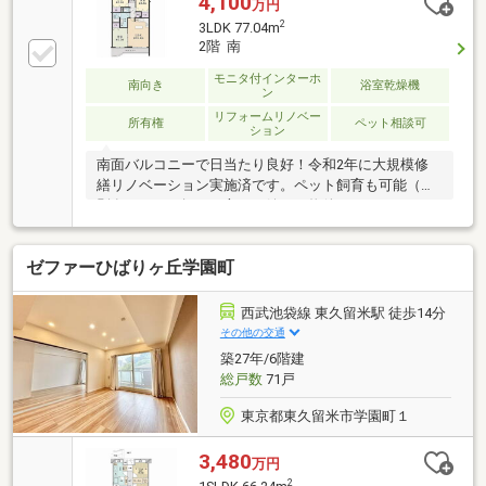
4,100
万円
2
3LDK 77.04m
2階 南
モニタ付インターホ
南向き
浴室乾燥機
ン
リフォームリノベー
所有権
ペット相談可
ション
南面バルコニーで日当たり良好！令和2年に大規模修
繕リノベーション実施済です。ペット飼育も可能（細
則有）で、お探しの方には嬉しい物件です♪セキュリ
ティも充実していて安心◯
ゼファーひばりヶ丘学園町
西武池袋線 東久留米駅 徒歩14分
その他の交通
築27年/6階建
総戸数
71戸
東京都東久留米市学園町１
3,480
万円
2