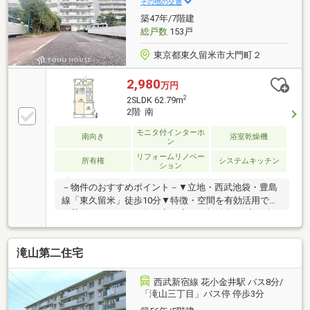
その他の交通
築47年/7階建
総戸数
153戸
東京都東久留米市大門町２
2,980
万円
2
2SLDK 62.79m
2階 南
モニタ付インターホ
南向き
浴室乾燥機
ン
リフォームリノベー
所有権
システムキッチン
ション
－物件のおすすめポイント－▼立地・西武池袋・豊島
線「東久留米」徒歩10分▼特徴・空間を有効活用でき
る壁付けキッチン・各洋室・廊下に収納有・2室に南
向きバルコニーが面し、明るく開放感有・キッチンと
洗面室が近く、家事動線良好・サービススペースは窓
滝山第二住宅
付、多目的に利用可能▼設備・浴室乾燥機・TVモニタ
付インターホン▼2026年9月室内リフォーム内容【交
換】キッチン、UB、トイレ、給湯器、建具、配管【張
西武新宿線 花小金井駅 バス8分/
替】フローリング、クロス【その他】ハウスクリーニ
「滝山三丁目」バス停 停歩3分
ング■ ご希望の住まい探しをお手伝いします