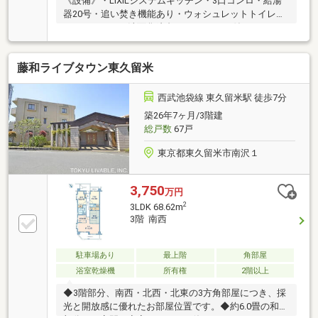
《設備》・LIXILシステムキッチン・3口コンロ・給湯
器20号・追い焚き機能あり・ウォシュレットトイレ・
ユニットバス・洗面化粧台・TVモニター付きインター
ホン・照明器具（ダウンライト・調光式スポットライ
ト）・大型シューズボックス・室内洗濯機置き場◇
藤和ライブタウン東久留米
東・南の2面採光◇東向きバルコニー《リフォーム工
事中》・2026年7月上旬完了予定・・壁紙張替え、キ
ッチンコンロ交換 など《リフォーム履歴あり》・
西武池袋線 東久留米駅 徒歩7分
2015年7月・・キッチン、浴室、トイレ、洗面化粧台
築26年7ヶ月/3階建
交換・全フローリング貼替・全壁、天井クロス貼替・
総戸数
67戸
リビング、トイレドア交換・給湯器交換 など住戸
数:18戸
東京都東久留米市南沢１
3,750
万円
2
3LDK 68.62m
3階 南西
駐車場あり
最上階
角部屋
浴室乾燥機
所有権
2階以上
◆3階部分、南西・北西・北東の3方角部屋につき、採
光と開放感に優れたお部屋位置です。◆約6.0畳の和室