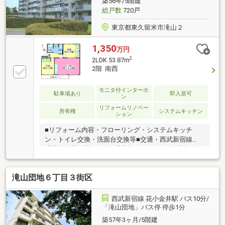
築56年/5階建
━━━━━・・・物件の詳細・ご相談はお気軽にお問
総戸数
720戸
い合わせください。
東京都東久留米市滝山２
1,350
万円
2
2LDK 53.87m
2階 南西
モニタ付インターホ
駐車場あり
即入居可
ン
リフォームリノベー
所有権
システムキッチン
ション
■リフォーム内容・フローリング・システムキッチ
ン・トイレ交換・洗面台交換等■交通・西武新宿線
「花小金井」駅バス8分「滝山3丁目」バス停徒歩3分■
物件概要・専有面積：53.87㎡・間取り：2LDK・階
数：鉄筋コンクリート造5階建2階部分・築年月：1970
滝山団地６丁目３街区
年9月■おすすめポイント・日当たり・通風良好・敷地
内に公園有ご案内・ローン相談・資料請求等お気軽に
お問合せください。
西武新宿線 花小金井駅 バス10分/
「滝山団地」バス停 停歩1分
築57年3ヶ月/5階建