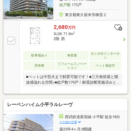
総戸数
173戸
東京都東久留米市柳窪２
2,680
万円
2
3LDK 71.5m
2階 西
モニタ付インターホ
駐車場あり
角部屋
ン
リフォームリノベー
所有権
ペット相談可
ション
■ペットは中型犬まで飼育可能です！■三方角部屋と開
放感溢れる空間♪■総戸数179戸！耐震診断実施済みと
管理体制良好です！～地元業者ならではの情報量でお
住まい探しのサポート～しつこい営業電話などをせず
にお客様のペースでお住まい探しができるように全力
レーベンハイム小平ラルレーヴ
でサポートさせていただきます！～お引き渡し後も弊
社のみのサポート付き～・24時間365日コールセンタ
ー、駆け付けサポート・建物のホームインスペクショ
西武鉄道新宿線 小平駅 徒歩18分
ン（建物健康診断）を無料実施・住宅履歴情報のデー
その他の交通
タ登録・定期的にメンテナンス報告
築25年4ヶ月/8階建