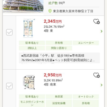
総戸数
59戸
東京都東久留米市柳窪２丁目
2,345
万円
2
2SLDK 76.95m
4階 東
駐車場あり
所有権
エレベーター
2階以上
間取り図有り
●西武新宿線『小平』駅 徒歩18分●専有面積
76.95m2●2001年5月築●ペット飼育可(飼育細則による
制限あり)●洋室(約7.3畳)にウォークインクローゼット
あり●対面式カウンターキッチン●浴室換気乾燥機●TV
モニター付インターホン
2,950
万円
2
3LDK 93.89m
4階 南東
駐車場あり
角部屋
オートロック
モニタ付インターホ
浴室乾燥機
所有権
ン