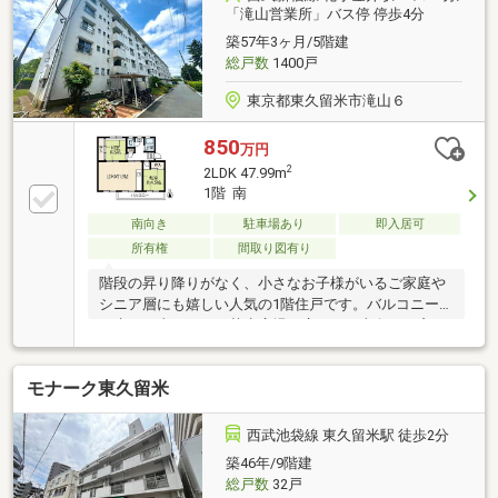
安心。スーパーや病院、緑豊かな公園も徒歩5分圏内
「滝山営業所」バス停 停歩4分
に揃う充実の環境です。明るい陽射しに包まれた、ゆ
築57年3ヶ月/5階建
とりある新生活をここから始めてみませんか。※リフ
総戸数
1400戸
ォームプランあり（見積相談無料！）
東京都東久留米市滝山６
850
万円
2
2LDK 47.99m
1階 南
南向き
駐車場あり
即入居可
所有権
間取り図有り
階段の昇り降りがなく、小さなお子様がいるご家庭や
シニア層にも嬉しい人気の1階住戸です。バルコニー
の先には青々とした芝生広場が広がり、南向きの窓か
ら心地よい光と風をたっぷりとお部屋に迎え入れま
す。家族が集うLDKは約12帖。隣接する和室の襖を開
モナーク東久留米
ければ、さらに開放的な一体空間としてもお使いいた
だけます。周辺環境も魅力に溢れており、小学校まで
徒歩2分（約160m）と通学も安心です。さらに業務ス
西武池袋線 東久留米駅 徒歩2分
ーパー（約270m）やヤオコー（約400m）が徒歩5分圏
築46年/9階建
内に揃い、毎日の買い物にも困りません。緑豊かな団
総戸数
32戸
地ならではの落ち着いた住環境で、快適な新生活を始