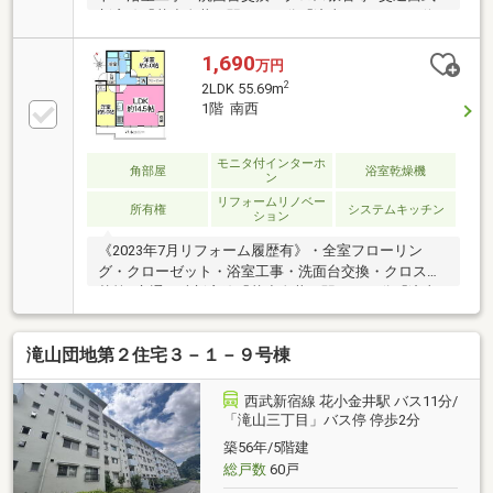
新宿線「花小金井」駅バス10分「滝山5丁目」バス停
徒歩3分■物件概要・専有面積：55.69㎡・間取り：
2LDK・階数：鉄筋コンクリート造5階建4階部分・築年
1,690
万円
月：1969年6月■おすすめポイント・システムキッチン
2
2LDK 55.69m
（ＩＨクッキングヒーター設置）・陽当たり良好・敷
1階 南西
地内に公園有ご案内・資料請求等お気軽にお問合せく
ださい。
モニタ付インターホ
角部屋
浴室乾燥機
ン
リフォームリノベー
所有権
システムキッチン
ション
《2023年7月リフォーム履歴有》・全室フローリン
グ・クローゼット・浴室工事・洗面台交換・クロス張
替等■交通西武新宿線「花小金井」駅バス10分「滝山5
丁目」バス停徒歩4分■物件概要・専有面積：55.69
㎡・間取り：2LDK・階数：鉄筋コンクリート造5階建1
滝山団地第２住宅３－１－９号棟
階部分・築年月：1969年6月■おすすめポイント・３路
線利用可・陽当たり良好・敷地内に公園有ご案内・資
料請求等お気軽にお問合せください。
西武新宿線 花小金井駅 バス11分/
「滝山三丁目」バス停 停歩2分
築56年/5階建
総戸数
60戸