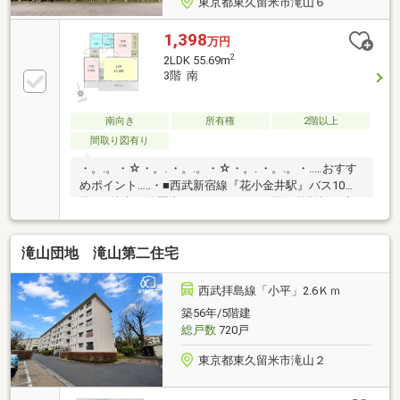
東京都東久留米市滝山６
1,398
万円
2
2LDK 55.69m
3階 南
南向き
所有権
2階以上
間取り図有り
・。.。・☆・。. ・。.。・☆・。. ・。.。・‥…おすす
めポイント…‥・■西武新宿線『花小金井駅』バス10
分！■徒歩10分圏内にスーパーなどお買い物施設が充
実しており、生活利便性も良好♪■小学校まで徒歩6分
の好立地！お子様のいるご家庭にも安心の住環境で
滝山団地 滝山第二住宅
す。・‥…周辺環境…‥・◇ヤオコー東久留米滝山店 徒
歩3分◇滝山病院 徒歩6分◇市立第七小学校 徒歩6
分ほか ・。.。・☆・。. ・。.。・☆・。. ・。.。週末
西武拝島線「小平」2.6Ｋｍ
に、ご家族・ご友人お誘いあわせの上、現地をご覧に
築56年/5階建
なってみませんか？周辺環境と合わせてご案内致しま
総戸数
720戸
す！
東京都東久留米市滝山２