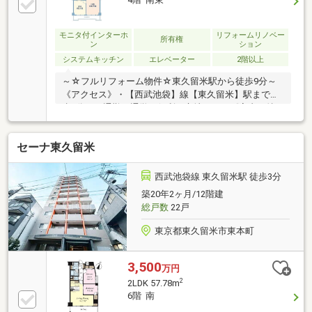
モニタ付インターホ
リフォームリノベー
所有権
ン
ション
システムキッチン
エレベーター
2階以上
～☆フルリフォーム物件☆東久留米駅から徒歩9分～
《アクセス》・【西武池袋】線【東久留米】駅まで徒
歩9分で、通勤・通学に便利な立地です。《室内の特
徴》・4階部分南向きのため、陽当たり良好です。・
現在室内フルリフォーム中です！（8月末完成予定）
セーナ東久留米
《共用部分》・敷地内駐車場は、お車の出し入れがし
やすい平置き駐車場です。《リビングメッセージ》・
マルエツ東久留米店（約280ｍ）・Lowsonstore100東
西武池袋線 東久留米駅 徒歩3分
久留米東口店（約610ｍ）・久留米みのり保育園（約
築20年2ヶ月/12階建
370ｍ）・落合幼稚園（約690ｍ）・東久留米市立第二
総戸数
22戸
小学校（約820ｍ）・東久留米市立大門中学校（約760
ｍ）
東京都東久留米市東本町
3,500
万円
2
2LDK 57.78m
6階 南