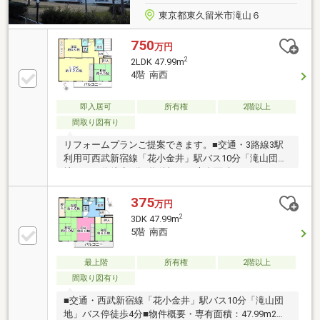
東京都東久留米市滝山６
750
万円
2
2LDK 47.99m
4階 南西
即入居可
所有権
2階以上
間取り図有り
リフォームプランご提案できます。■交通・3路線3駅
利用可西武新宿線「花小金井」駅バス10分「滝山団
地」バス停徒歩3分■物件概要・専有面積：47.99㎡・
間取り：2LDK・階数：鉄筋コンクリート造5階建4階部
分■おすすめポイント・南西向き住戸のため陽当た
375
万円
り・眺望・通風良好■周辺環境・市立第七小学校まで
2
3DK 47.99m
約240ｍ（徒歩約3分）・りそな銀行まで約560ｍ（徒
5階 南西
歩約7分）・ヤオコー東久留米滝山店まで約510ｍ（徒
歩約7分）ご案内・ローン相談・資料請求・リノベー
最上階
所有権
2階以上
ションのご相談等お気軽にお問合せください。
間取り図有り
■交通・西武新宿線「花小金井」駅バス10分「滝山団
地」バス停徒歩4分■物件概要・専有面積：47.99m2・