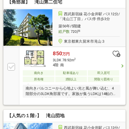
【角部屋】 滝山第二住宅
浴室交換(給湯器交換)・防水パン・水栓交換・ハウス
クリーニング等・売主様が綺麗にお使いのため、室内
コンディション良好＜ライフインフォメーション＞・
西武新宿線 花小金井駅 バス12分/
東久留米市立はくさん保育園 …約710ｍ・東久留米市
「滝山三丁目」バス停 停歩3分
立第七小学校 …約680ｍ・東久留米市立下里中学校
築56年/5階建
…約420ｍ・滝山図書館 …約800ｍ
総戸数
720戸
東京都東久留米市滝山３
850
万円
2
3LDK 78.92m
4階 南
南向き
駐車場あり
即入居可
所有権
2階以上
間取り図有り
南向きバルコニーから心地よい光と風が舞い込む、4
階部分の3LDK角部屋です。家族が集うLDKは14帖のゆ
とりある大空間。3つの独立した居室（6帖・6帖・8
帖）を備え、成長期のお子様への子ども部屋やリモー
トワークスペース、主寝室など、ライフスタイルに合
【人気の１階♪】 滝山団地
わせて自由にお使いいただけます。さらに、日々の暮
らしを支える生活利便性も抜群です。小学校（約
200m）や中学校（約400m）が近く、お子様の通学も
西武新宿線 花小金井駅 バス13分/