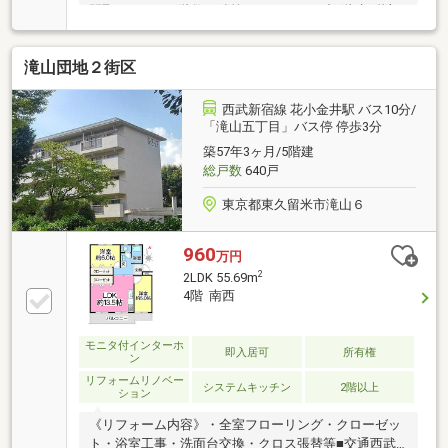
間取り：3DK・階数：鉄筋コンクリート造5階建5階部
分・築年月：1969年6月■おすすめポイント・南西向き
住戸のため陽当たり・通風良好・敷地内に公園有・周
滝山団地２街区
辺環境がとても良い立地ですご案内・ローン相談・資
料請求・リノベーションのご相談等お気軽にお問合せ
ください。
西武新宿線 花小金井駅 バス10分/
「滝山五丁目」バス停 停歩3分
築57年3ヶ月/5階建
総戸数
640戸
東京都東久留米市滝山６
960
万円
2
2LDK 55.69m
4階 南西
モニタ付インターホ
即入居可
所有権
ン
リフォームリノベー
システムキッチン
2階以上
ション
《リフォーム内容》・全室フローリング・クローゼッ
ト・浴室工事・洗面台交換・クロス張替等■交通西武