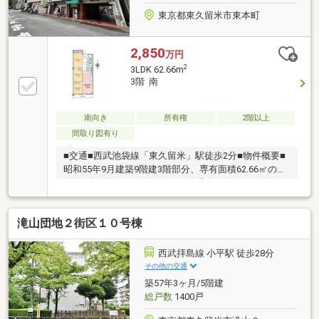
めませんか※リフォームプランあり（見積相談無
東京都東久留米市東本町
料！）
2,850
万円
2
3LDK 62.66m
3階 南
南向き
所有権
2階以上
間取り図有り
■交通■西武池袋線「東久留米」駅徒歩2分■物件概要■
昭和55年9月建築9階建3階部分、専有面積62.66㎡の
3LDK総戸数32戸エレベーター有南向き
滝山団地２街区１０号棟
西武拝島線 小平駅 徒歩28分
その他の交通
築57年3ヶ月/5階建
総戸数
1400戸