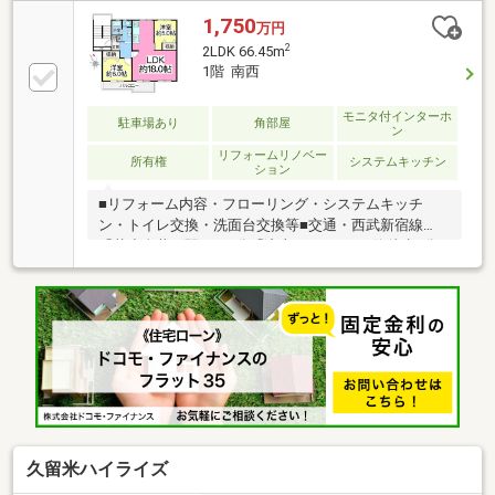
数：鉄筋コンクリート造5階建4階部分・築年月：1970
1,750
万円
年(昭和45年)9月■おすすめポイント・日当たり・通風
2
2LDK 66.45m
良好・敷地内に公園有■周辺環境・市立第九小学校ま
1階 南西
で約210ｍ（徒歩約3分）・市立西中学校まで約
610m（徒歩約8分）・ヤオコー東久留米滝山店まで約
モニタ付インターホ
駐車場あり
角部屋
550ｍ（徒歩約7分）ご案内・ローン相談・資料請求等
ン
お気軽にお問合せください。
リフォームリノベー
所有権
システムキッチン
ション
■リフォーム内容・フローリング・システムキッチ
ン・トイレ交換・洗面台交換等■交通・西武新宿線
「花小金井」駅バス8分「滝山3丁目」バス停徒歩2分■
物件概要・専有面積：66.45㎡・間取り：2LDK・階
数：鉄筋コンクリート造5階建1階部分・築年月：1970
年9月■おすすめポイント・日当たり・通風良好・敷地
内に公園有■周辺環境・市立第九小学校まで約210ｍ
（徒歩約3分）・市立西中学校まで約610m（徒歩約8
分）・ヤオコー東久留米滝山店まで約550ｍ（徒歩約7
分）ご案内・ローン相談・資料請求等お気軽にお問合
せください。
久留米ハイライズ