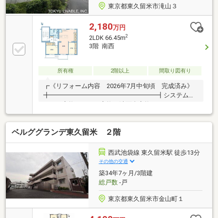
東京都東久留米市滝山３
2,180
万円
2
2LDK 66.45m
3階 南西
所有権
2階以上
間取り図有り
┏《リフォーム内容 2026年7月中旬頃 完成済み》
╋━━━━━━━━━━━━━━━━━┫システムキ
ッチン交換、トイレ交換、洗面台交換、ユニットバス
交換、全居室フローリング張替、全居室クロス張替キ
ッチン収納造作、建具交換、給湯器交換、床下配管交
ベルググランデ東久留米 ２階
換、全居室ダウンライト造作、ハウスクリーニング等
西武池袋線 東久留米駅 徒歩13分
その他の交通
築34年7ヶ月/3階建
総戸数
-戸
東京都東久留米市金山町１