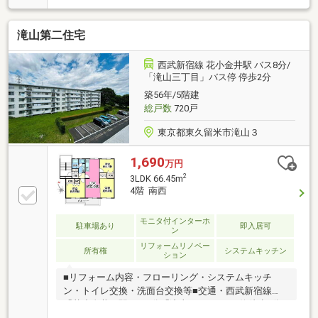
♪・キッチン、浴室、洗面室 新規交換・壁紙クロス
全室 新規張替・フローリング全室 新規張替東急コ
滝山第二住宅
ミュニティによる日勤管理♪・月～金曜日 8：30～
16：30（休憩時間含む）修繕積立金総額 123、469、
864円（2025年9月30日現在）
西武新宿線 花小金井駅 バス8分/
「滝山三丁目」バス停 停歩2分
築56年/5階建
総戸数
720戸
東京都東久留米市滝山３
1,690
万円
2
3LDK 66.45m
4階 南西
モニタ付インターホ
駐車場あり
即入居可
ン
リフォームリノベー
所有権
システムキッチン
ション
■リフォーム内容・フローリング・システムキッチ
ン・トイレ交換・洗面台交換等■交通・西武新宿線
「花小金井」駅バス8分「滝山3丁目」バス停徒歩2分■
物件概要・専有面積：66.45m2・間取り：3LDK・階