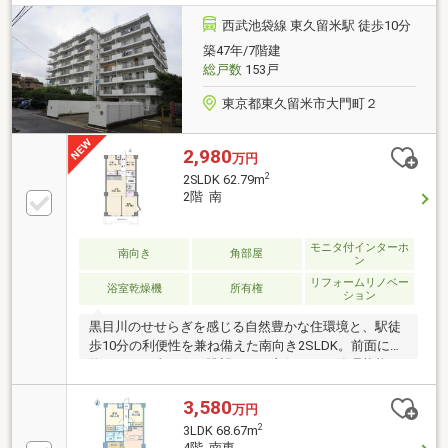
歩10分）・市立下里中学校まで徒歩約400m（徒歩約5
分）・スギ薬局 東久留米市下里店まで約290m（徒歩
西武池袋線 東久留米駅 徒歩10分
4分）・ケーズデンキ東久留米店まで約290m（徒歩4
築47年/7階建
分）
総戸数
153戸
東京都東久留米市大門町２
2,980
万円
2
2SLDK 62.79m
2階 南
モニタ付インターホ
南向き
角部屋
ン
リフォームリノベー
浴室乾燥機
所有権
ション
黒目川のせせらぎを感じる自然豊かな住環境と、駅徒
歩10分の利便性を兼ね備えた南向き2SLDK。前面に建
物がなく日当たり・眺望ともに良好です。管理状態も
良く、長期修繕計画書ありで安心。2026年9月完成予
定のリノベーションでは配管まで更新し、キッチン・
3,580
万円
浴室・洗面・建具などを一新。快適な新生活を叶える
2
3LDK 68.67m
魅力の住まいです。
4階 南東