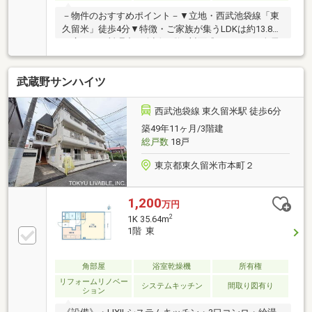
－物件のおすすめポイント－▼立地・西武池袋線「東
久留米」徒歩4分▼特徴・ご家族が集うLDKは約13.8帖
の広さ・お料理中の会話も弾む対面式キッチン・全居
室に収納スペースを確保・LDと和室に面したバルコニ
ー付・不在時も荷物を受け取れる宅配ボックス有▼設
武蔵野サンハイツ
備・オートロック・エレベーター▼周辺環境・
TAIRAYA東久留米店 徒歩1分(約70m)・ウエルシア東久
留米本町店 徒歩2分(約120m)・ファミリーマート東久
西武池袋線 東久留米駅 徒歩6分
留米本町一丁目店 徒歩4分(約250m)■ ご希望の住まい
築49年11ヶ月/3階建
探しをお手伝いします ━━━━━・・・物件の詳細・
総戸数
18戸
ご相談はお気軽にお問い合わせください。
東京都東久留米市本町２
1,200
万円
2
1K 35.64m
1階 東
角部屋
浴室乾燥機
所有権
リフォームリノベー
システムキッチン
間取り図有り
ション