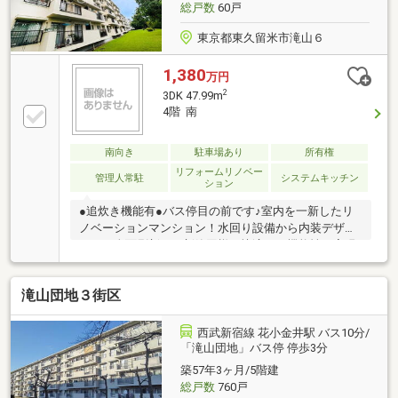
総戸数
60戸
東京都東久留米市滝山６
1,380
万円
2
3DK 47.99m
4階 南
南向き
駐車場あり
所有権
リフォームリノベー
管理人常駐
システムキッチン
ション
●追炊き機能有●バス停目の前です♪室内を一新したリ
ノベーションマンション！水回り設備から内装デザイ
ンまで全面刷新し、新築同様の快適さと機能性を実現
しました。現代のライフスタイルに合わせた間取り設
計と充実の収納で、日々の暮らしをより快適に。既存
滝山団地３街区
マンションの立地の良さと、新しさの両方を兼ね備え
た一邸です。すぐに新生活をスタートいただけます。
資料請求は左下のオレンジ色『資料請求』をクリッ
西武新宿線 花小金井駅 バス10分/
ク。直接のお問い合わせはフリーダイヤル0800-811-
「滝山団地」バス停 停歩3分
6989まで。（スマートフォンの方は右下の青色『電話
築57年3ヶ月/5階建
で問い合わせ』をクリック）
総戸数
760戸