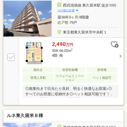
西武池袋線 東久留米駅 徒歩10分
その他の交通
築56年5ヶ月/8階建
総戸数
79戸
東京都東久留米市中央町１
2,490
万円
2
3DK 66.02m
4階 南
南向き
浴室乾燥機
所有権
リフォームリノベー
管理人常駐
ペット相談可
ション
◎南東向きで日当たり良好、明るく快適なお部屋♪◎
すべてのお部屋に収納付き◎ペット相談可能です！お
気軽にお問合せください。◎新品のウォッシュレット
トイレ、クロス張替、洋室6帖フローリング張替済み
＼商業施設が至近距離！毎日のお買い物を快適に／◎
ルネ東久留米Ｂ棟
駅徒歩約10分！駅前には飲食店・銀行・コンビニなど
お仕事帰りの利用に♪◎西武池袋線で池袋駅まで約20
分！都心へのアクセスもスムーズに◎イトーヨーカド