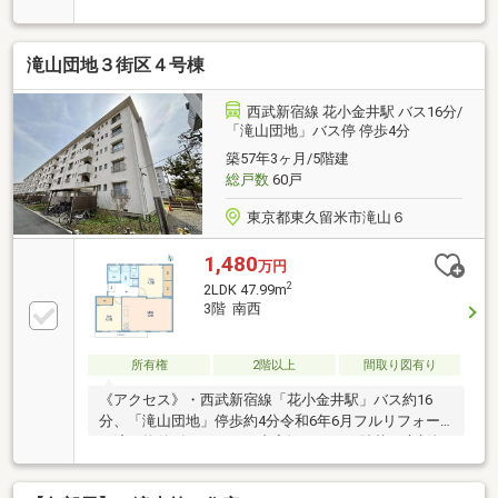
保育施設が徒歩圏内！子育て世代も安心◆◇おすすめ
ポイント◇◆◎キッチンには嬉しい「食洗機」付き◎
寒い時期も足元からぽかぽか「床暖房」◎雨の日や花
滝山団地３街区４号棟
粉時期のお洗濯に「浴室乾燥機」◎バルコニーには
「スロップシンク」植物の水やりや汚れた靴などを洗
うのに便利♪／東久留米市の住まい探しは、私たちに
西武新宿線 花小金井駅 バス16分/
お任せください！＼自然環境と住みやすさが魅力の街
「滝山団地」バス停 停歩4分
「東久留米市」を知り尽くした地域密着の不動産会社
築57年3ヶ月/5階建
です。お気軽にお問い合わせください！
総戸数
60戸
東京都東久留米市滝山６
1,480
万円
2
2LDK 47.99m
3階 南西
所有権
2階以上
間取り図有り
《アクセス》・西武新宿線「花小金井駅」バス約16
分、「滝山団地」停歩約4分令和6年6月フルリフォー
ム済み物件《リフォーム内容》・クロス貼替・床新規
貼替・キッチン交換・建具交換・ユニットバス交換・
洗面化粧台交換・トイレ交換(ウォシュレット付き)・