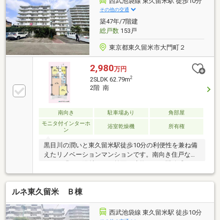
西武池袋線 東久留米駅 徒歩10分
ー東久留米店まで徒歩約4分！食料品・衣料品・生活
その他の交通
雑貨まですべてが整います！◆◇東久留米エリアでの
築47年/7階建
お家探しならぜひ「イエステーション東久留米店」ま
総戸数
153戸
でご連絡ください！◇◆
東京都東久留米市大門町２
2,980
万円
2
2SLDK 62.79m
2階 南
南向き
駐車場あり
角部屋
モニタ付インターホ
浴室乾燥機
所有権
ン
黒目川の潤いと東久留米駅徒歩10分の利便性を兼ね備
えたリノベーションマンションです。南向き住戸なら
ではの明るい陽射しと、前面に建物のない開放感ある
眺望が毎日の暮らしを彩ります。管理体制や長期修繕
計画も整った総戸数153戸のビッグコミュニティ。自
ルネ東久留米 Ｂ棟
然豊かな住環境と生活利便性を両立した住まいです。
西武池袋線 東久留米駅 徒歩10分