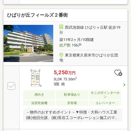
ひばりが丘フィールズ２番街
西武池袋線 ひばりヶ丘駅 徒歩19
分
築11年2ヶ月/10階建
総戸数
156戸
東京都東久留米市ひばりが丘団
地
5,250
万円
2
3LDK 73.36m
5階 南
モニタ付インターホ
南向き
駐車場あり
ン
浴室乾燥機
所有権
エレベーター
－物件のおすすめポイント－▼特徴・大和ハウス工業
(株)他旧分譲、(株)長谷工コーポレーション施工のマン
ション・LDKは約16.3帖、対面式キッチン採用・LDK
含む2室に南向きバルコニー隣接・水回りを集約、家