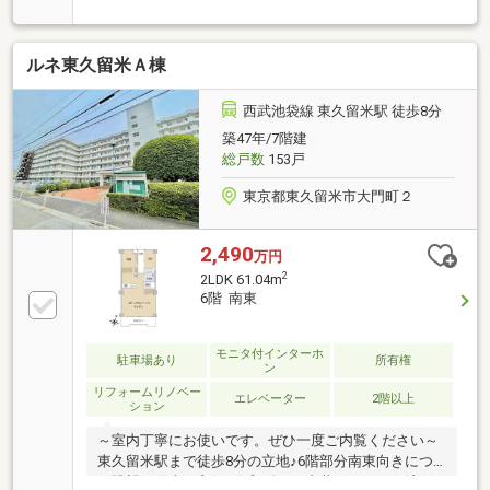
部分は、客間や寝室としてもお使えいただけるほか、
リビングダイニングとの仕切りを全開にすることで広
い空間をつくることも可能です。◆玄関にはポーチと
ルネ東久留米Ａ棟
門扉が設置されており、プライベート感がある設計と
なっています。◆角住戸のメリットを活かし、キッチ
ン、浴室には小窓が設置されています。湿気が抜けや
西武池袋線 東久留米駅 徒歩8分
すくカビ予防にもなります。◆ペット飼育可。大切な
築47年/7階建
家族であるペットと一緒に暮らすことが可能です。
総戸数
153戸
（管理規約等による制限あり）
東京都東久留米市大門町２
2,490
万円
2
2LDK 61.04m
6階 南東
モニタ付インターホ
駐車場あり
所有権
ン
リフォームリノベー
エレベーター
2階以上
ション
～室内丁寧にお使いです。ぜひ一度ご内覧ください～
東久留米駅まで徒歩8分の立地♪6階部分南東向きにつ
き眺望・陽当り良好♪令和3年1月内装リフォーム済み