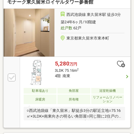
モナーク東久留米ロイヤルタワー参番館
西武池袋線 東久留米駅 徒歩3分
築24年6ヶ月/10階建
総戸数
62戸
東京都東久留米市東本町
5,280
万円
2
3LDK 75.16m
4階 南東
駐車場あり
角部屋
浴室乾燥機
リフォームリノベー
床暖房
所有権
ション
○西武池袋線「東久留米」駅徒歩3分の駅近立地○75.16
㎡×3LDK×南東向きの明るい角部屋○同じ階に2住戸の
みのプライベート感○キッチンに窓付きで換気性良好○
ウォークインクローゼット付きでたっぷり収納○リビ
ングダイニング部分の床暖房で足元から暖かく快適に