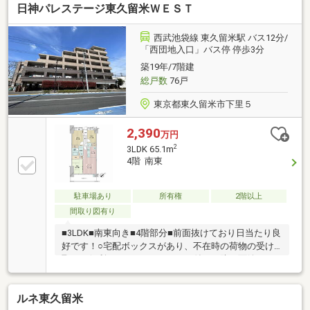
日神パレステージ東久留米ＷＥＳＴ
リフォーム内容■・全室クロス・フローリング張替
え・トイレ・洗面台・ユニットバス交換・キッチン新
規交換・建具・電気設備新規交換・エアコン、レース
西武池袋線 東久留米駅 バス12分/
カーテン新規設置写真等、多数掲載中♪詳細なご質問
「西団地入口」バス停 停歩3分
やご見学予約のお客様はお気軽にご連絡ください。明
築19年/7階建
るい＆くわしいスタッフが対応いたします◆フリーダ
総戸数
76戸
イヤル０１２０－９４８－２５７◆
東京都東久留米市下里５
2,390
万円
2
3LDK 65.1m
4階 南東
駐車場あり
所有権
2階以上
間取り図有り
■3LDK■南東向き■4階部分■前面抜けており日当たり良
好です！○宅配ボックスがあり、不在時の荷物の受け
取りが便利です。○オートロック付きで防犯面嬉しい
セキュリティ●周辺施設充実・オザム 下里店まで約
40m（徒歩1分）・セブンイレブン下里五丁目南店まで
ルネ東久留米
約50m（徒歩1分）・市立第七小学校まで約800m（徒