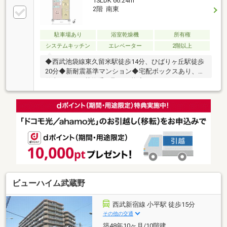
1SLDK 66.24m
2階 南東
駐車場あり
浴室乾燥機
所有権
システムキッチン
エレベーター
2階以上
◆西武池袋線東久留米駅徒歩14分、ひばりヶ丘駅徒歩
20分◆新耐震基準マンション◆宅配ボックスあり、お
仕事の日もお荷物受け取り可能◆オートロックあり、
防犯面安心！◆南東向きのため日当たり大変良好◆リ
ビングダイニング、洋室、納戸の窓へ二重サッシ設置
済み 外部の音が気になりません□室内リフォーム履
歴あり（2020年5月）□システムキッチン交換、ユニッ
トバス交換、洗面化粧台交換、トイレ新規交換、クロ
ス張替、フローリング張替、建具交換、その他※アル
コーブ面積：1.20㎡、室外機置場面積：0.95㎡
ビューハイム武蔵野
西武新宿線 小平駅 徒歩15分
その他の交通
築48年10ヶ月/10階建