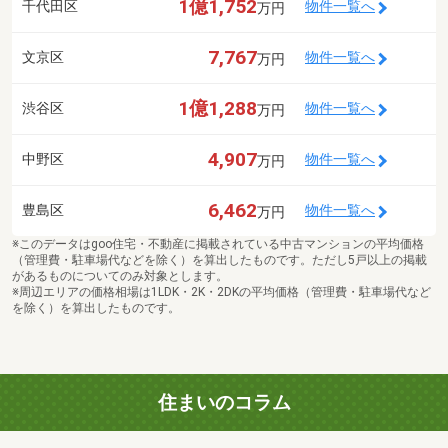
1億1,752
千代田区
物件一覧へ
万円
7,767
文京区
物件一覧へ
万円
1億1,288
渋谷区
物件一覧へ
万円
4,907
中野区
物件一覧へ
万円
6,462
豊島区
物件一覧へ
万円
※このデータはgoo住宅・不動産に掲載されている中古マンションの平均価格
（管理費・駐車場代などを除く）を算出したものです。ただし5戸以上の掲載
があるものについてのみ対象とします。
※周辺エリアの価格相場は1LDK・2K・2DKの平均価格（管理費・駐車場代など
を除く）を算出したものです。
住まいのコラム