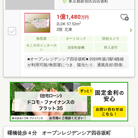
東京都新宿区四谷坂町
1億1,480
万円
2
2LDK 57.52m
2階 北東
角部屋
オートロック
防犯カメラ
モニタ付インターホ
浴室乾燥機
即入居可
ン
■オープンレジデンシア四谷坂町■ 2020年築/3駅4路線
が利用可能/角部屋につき、陽当たり、通風良好/防衛
省の緑を眺めるリラックス空間/大切なペットと暮らせ
ます/
曙橋徒歩４分 オープンレジデンシア四谷坂町