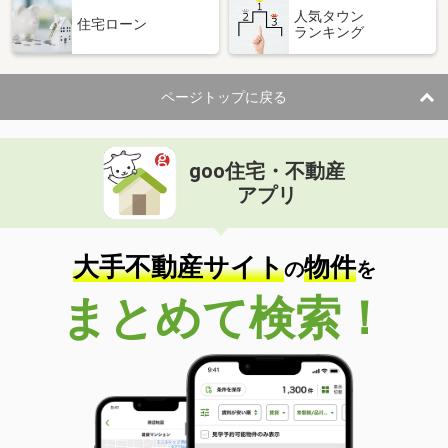
人気タウン
住宅ローン
ランキング
ページトップに戻る
goo住宅・不動産
アプリ
大手不動産サイト
物件
の
を
まとめて検索！