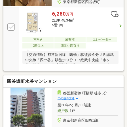
東京都新宿区四谷坂町
6,280
万円
2
2LDK 48.34m
5階 南
南向き
所有権
エレベーター
2階以上
間取り図有り
【交通情報】都営新宿線「曙橋」駅徒歩６分ＪＲ総武
中央線「四ツ谷」駅徒歩９分ＪＲ総武中央線「市ヶ
谷」駅徒歩１０分【周辺施設】ライフコモレ四谷店ま
で・・・・・・約５８０ｍセブンイレブン新宿曙橋東
店まで・・約５３０ｍマルエツプチ四谷二丁目店ま
四谷坂町永谷マンション
で・・・約６６０ｍどらっぐぱぱす曙橋店ま
で・・・・・約５４０ｍローソン四谷本塩町店ま
で・・・・・約１９０ｍ
都営新宿線 曙橋駅 徒歩5分
その他の交通
築50年2ヶ月/11階建
総戸数
1戸
東京都新宿区四谷坂町