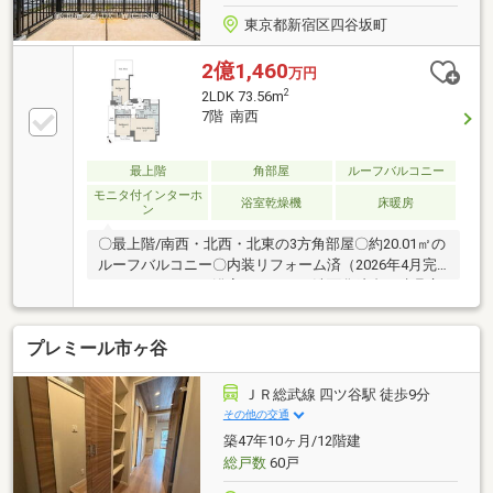
東京都新宿区四谷坂町
2億1,460
万円
2
2LDK 73.56m
7階 南西
最上階
角部屋
ルーフバルコニー
モニタ付インターホ
浴室乾燥機
床暖房
ン
〇最上階/南西・北西・北東の3方角部屋〇約20.01㎡の
ルーフバルコニー〇内装リフォーム済（2026年4月完
了） キッチン・浴室・トイレ・洗面化粧台・建具交
換、全室クロス・フローリング貼替等〇専有面積73.56
㎡・2LDK＋SIC＋WIC〇隣接する洋室との間仕切りを
プレミール市ヶ谷
開放することで、約22.2畳のLDKとしても活用可能〇
各居室は7.2畳以上〇4駅5路線が徒歩15分圏内〇2014
年2月築〇内廊下設計〇ペット飼育可能（規約制限あ
ＪＲ総武線 四ツ谷駅 徒歩9分
り）▽ご内覧【資料請求】よりお問い合わせくださ
その他の交通
い。空室の為、比較的ご希望通りにご内覧が可能で
築47年10ヶ月/12階建
す。当社の特別企画は諸費用欄をご参照ください。
総戸数
60戸