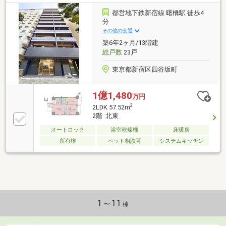
都営地下鉄新宿線 曙橋駅 徒歩4
分
その他の交通
築6年2ヶ月/13階建
総戸数
23戸
東京都新宿区四谷坂町
1億1,480
万円
2
2LDK 57.52m
2階 北東
オートロック
浴室乾燥機
床暖房
所有権
ペット相談可
システムキッチン
1～11
棟