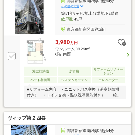
都営新宿線 曙橋駅 徒歩4分
チン◆分譲時オプションにより、カップボードを新規
その他の交通
造作◆3つ口ガスコンロ◆キッチンに開口部あり
築51年9ヶ月/地上13階地下2階建
総戸数
45戸
東京都新宿区四谷坂町
3,980
万円
2
ワンルーム 38.29m
6階 南西
リフォームリノベー
浴室乾燥機
所有権
ション
ペット相談可
システムキッチン
エレベーター
■リフォーム内容 ・ユニットバス交換（浴室乾燥機
付き） ・トイレ交換（温水洗浄機能付き） ・給湯
器交換（追焚機能付き） ・洗面化粧台交換 ・防水
パン交換 ・システムキッチン交換（食洗器付
き） ・建具交換 ・全クロス、フローリング張替■
ヴィップ第２四谷
天井埋込型ナノイー発生器（air-e）設置■ペット飼育
可（細則有）■曙橋駅・四谷駅・市ヶ谷駅・牛込柳町
駅・四谷三丁目駅が利用可能なマルチアクセス
都営新宿線 曙橋駅 徒歩4分