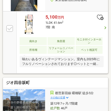
5,100
万円
2
1LDK 41.6m
7階 南
モニタ付インターホ
南向き
角部屋
ン
リフォームリノベー
所有権
ペット相談可
ション
味わいあるヴィンテージマンション。室内も2025年に
フルリノベーションされております◎ペットと一緒に
シックで静かな『四谷フラワーマンション』へ！
■『四ツ谷駅』『市ヶ谷駅』『曙橋駅』が徒歩圏内！
JR・東京メトロが利用でき、都心主要エリアへスムー
ジオ四谷坂町
ズにアクセスできます。■7階部分ですが前方に大きな
建物も無く、眺望良好です。 ■角部屋につき、陽当た
り通風良好です。 ■ショッピングセンター「コモレ
都営新宿線 曙橋駅 徒歩5分
モール」まで徒歩7分。毎日の買い物から、休日の家
その他の交通
族のお出かけに利用できます。 ■アクセス・生
築12年7ヶ月/7階建
活環境ともに魅力的な立地です。ぜひ現地でご体感く
総戸数
46戸
ださい。