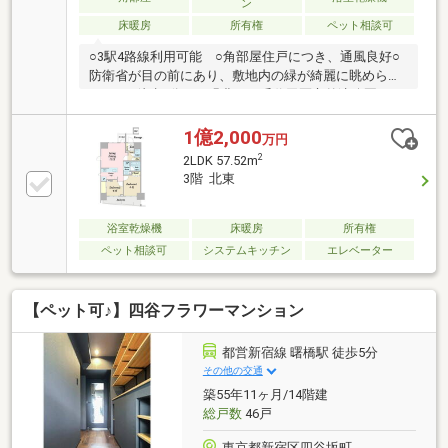
ン
所には三面鏡設置◆浴室には浴室暖房換気乾燥機設置
床暖房
所有権
ペット相談可
(ミストサウナ付き)◆トイレにはウォッシュレット機
能・手洗い場付き
○3駅4路線利用可能 ○角部屋住戸につき、通風良好○
防衛省が目の前にあり、敷地内の緑が綺麗に眺められ
ます。○徒歩9分には緑豊かな千代田区立外濠公園、四
季折々の自然を身近に楽しむことができる魅力的なロ
ケーション○ペット飼育可能（飼育細則有り）、ペッ
1億2,000
万円
トの足洗い場有り○TVモニター付きインターホン付
2
2LDK 57.52m
き・2重オートロックにつき、セキュリティ面も充実○
3階 北東
宅配ボックス・駐輪場有り、ゴミ出し24時間可能○デ
ィスポーザー、食器洗い乾燥機、浴室換気乾燥暖房機
（ミストサウナ）・床暖房付き○スーパー、コンビ
浴室乾燥機
床暖房
所有権
ニ、飲食店が徒歩圏内につき、買い物環境充実
ペット相談可
システムキッチン
エレベーター
【ペット可♪】四谷フラワーマンション
都営新宿線 曙橋駅 徒歩5分
その他の交通
築55年11ヶ月/14階建
総戸数
46戸
東京都新宿区四谷坂町