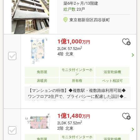
築6年2ヶ月/13階建
総戸数
23戸
東京都新宿区四谷坂町
1億1,000
万円
2
2LDK 57.52m
4階 北東
モニタ付インターホ
角部屋
浴室乾燥機
ン
床暖房
所有権
ペット相談可
【マンションの特徴】◆複数駅・複数路線利用可能◆
ワンフロア2住戸で、プライバシーに配慮した設計◆
敷地内に駐輪場・ミニバイク置き場あり◆宅配ボック
ス設置あり◆エントランスオートロック・TVモニター
付きインターホン付き◆敷地内ゴミ置き場あり・24時
1億1,480
万円
間ゴミ出し可能【お部屋の特徴】◆4階・北東向き・
2
2LDK 57.52m
角住戸につき採光、通風良好◆各洋室にクローゼット
2階 北東
あり・収納が豊富◆LD部分に床暖房付き◆キッチンは
モニタ付インターホ
3口ガスコンロ・グリル・浄水器・食洗器付き◆洗面
角部屋
浴室乾燥機