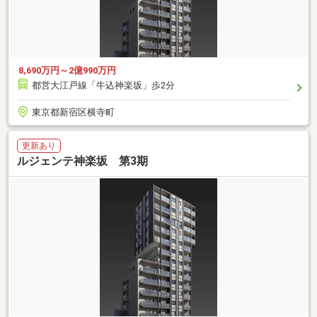
8,690万円～2億990万円
都営大江戸線「牛込神楽坂」歩2分
東京都新宿区横寺町
更新あり
ルジェンテ神楽坂 第3期