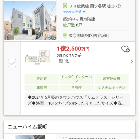
分 東京メトロ丸の内線「四谷三丁目」駅徒歩10分
ＪＲ総武線 四ツ谷駅 徒歩7分
東京メトロ南北線「四ツ谷」駅徒歩11分
その他の交通
築2年4ヶ月/3階建
総戸数
6戸
東京都新宿区四谷坂町
1億2,500
万円
2
2SLDK 78.7m
1階 北
モニタ付インターホ
専用庭
浴室乾燥機
ン
床暖房
所有権
システムキッチン
◆2024年5月築のタウンハウス「リムテラス」シリー
ズ◆浴室：1616サイズのゆったりとしたサイズ◆洗面
化粧室：三面鏡裏収納、床下収納、リネン庫など収納
部充実◆サービスルーム（約5.0帖）：2方向に採光部
あり◆約15.2帖のLDK ⇒北・東・西の3面採光につき
ニューハイム坂町
明るい居住空間に◆足元からお部屋全体を温める床暖
房あり◆家具の配置がしやすい整形の間取り◆お料理
をしながらでもお部屋全体を見渡せるカウンターキッ