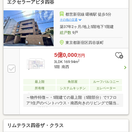
エクセラーアビタ四谷
都営新宿線 曙橋駅 徒歩5分
その他の交通
築37年2ヶ月/地上5階地下1階建
総戸数
9戸
東京都新宿区四谷坂町
5億0,000
万円
2
3LDK 169.94m
5階 南西
最上階
角部屋
ルーフバルコニー
所有権
システムキッチン
エレベーター
～物件特徴～・5階建ての最上階（5階部分）で1フロ
ア1住戸のペントハウス・南西向きのリビングで陽当
たり、眺望良好・約139.83平米のルーフバルコニー・
約23.02平米の地下平置き駐車場（所有権）・約3.13平
米のトランクルーム（所有権）・玄関収納有・鹿島建
リムテラス四谷ザ・クラス
設株式会社施工・ホテルライクな内廊下・オートロッ
ク～3駅3路線利用可～ 都営新宿線「曙橋」駅徒歩5