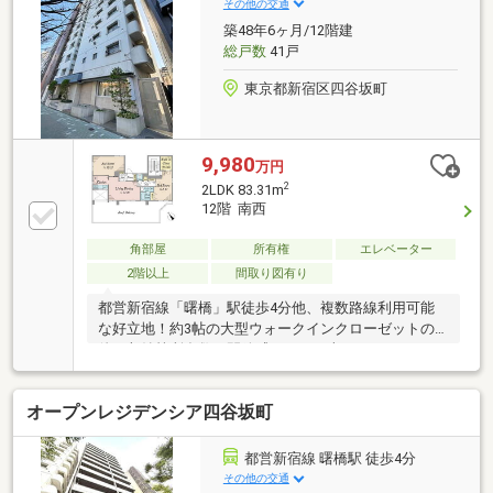
その他の交通
築48年6ヶ月/12階建
総戸数
41戸
東京都新宿区四谷坂町
9,980
万円
2
2LDK 83.31m
12階 南西
角部屋
所有権
エレベーター
2階以上
間取り図有り
都営新宿線「曙橋」駅徒歩4分他、複数路線利用可能
な好立地！約3帖の大型ウォークインクローゼットの
他、収納箇所多数！開放感あふれる南西ルーフバルコ
ニー付き角住戸（面積計測中）～備考～※駐車場無※上
記土地面積とは別に５０．１８㎡の借地がありま
オープンレジデンシア四谷坂町
す。 地代は管理費に含まれており、管理組合で一括
で支払いをしています。 年額地代：２２０９２９円
（管理組合全体での金額です）※容積超過により既存
都営新宿線 曙橋駅 徒歩4分
不適格になっています。
その他の交通