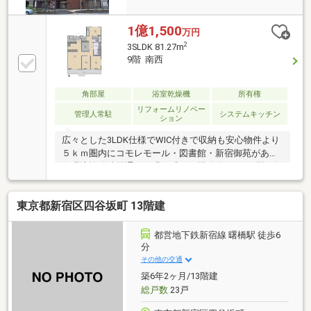
1億1,500
万円
2
3SLDK 81.27m
9階 南西
角部屋
浴室乾燥機
所有権
リフォームリノベー
管理人常駐
システムキッチン
ション
広々とした3LDK仕様でWIC付きで収納も安心物件より
５ｋｍ圏内にコモレモール・図書館・新宿御苑があり
住環境抜群靖国通りの緑を感じる開放的な住戸4駅7路
線利用可能
東京都新宿区四谷坂町 13階建
都営地下鉄新宿線 曙橋駅 徒歩6
分
その他の交通
築6年2ヶ月/13階建
総戸数
23戸