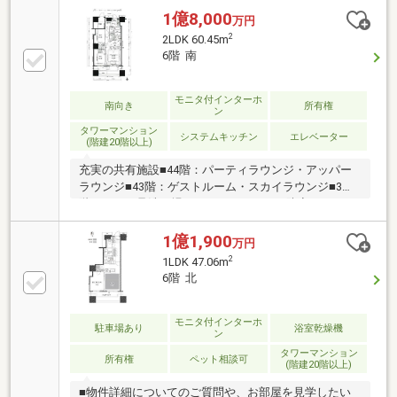
暖かい「床暖房」
1億8,000
万円
2
2LDK 60.45m
6階 南
モニタ付インターホ
南向き
所有権
ン
タワーマンション
システムキッチン
エレベーター
(階建20階以上)
充実の共有施設■44階：パーティラウンジ・アッパー
ラウンジ■43階：ゲストルーム・スカイラウンジ■3
階：ペット足洗い場・マルチラウンジ・防音ルーム■2
階：フィットネスルーム・バルコニーラウン
ジ ゲストルーム・クリエイティブラウンジ■1
1億1,900
万円
階：ブックラウンジ・ブックカフェ・キッズルーム
2
1LDK 47.06m
6階 北
モニタ付インターホ
駐車場あり
浴室乾燥機
ン
タワーマンション
所有権
ペット相談可
(階建20階以上)
■物件詳細についてのご質問や、お部屋を見学したい