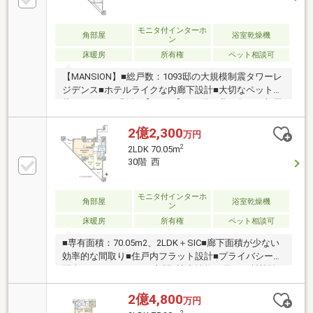
ッチン■LD天井にダウンライト設置■ディスポーザー付
【COMMON SPACE】■コンシェルジュサービス■ゲス
トルーム、キッズルーム等※『8/3(月)～14(金)』は夏
モニタ付インターホ
角部屋
浴室乾燥機
ン
季休業とさせて頂きます
床暖房
所有権
ペット相談可
【MANSION】■総戸数：1093邸の大規模制震タワーレ
ジデンス■ホテルライクな内廊下設計■大切なペットと
暮らせます(細則有)【ROOM】■34階：北西角のお部屋
の為、眺望・陽当たり・通風良好 ※西新宿の高層ビ
ル群を望めます（気象条件によります）■各洋室に開
2億2,300
万円
口部あり■廊下面積が少ない効率的な間取り■LD：約
2
2LDK 70.05m
9.9帖 家具の配置がしやすいアウトフレーム設計
30階 西
(床暖房、複層ガラス、二重床、二重天井)■家事動線の
良い2WAYのキッチン (ディスポーザー、浄水器、食
洗機)
モニタ付インターホ
角部屋
浴室乾燥機
ン
床暖房
所有権
ペット相談可
■専有面積：70.05m2、2LDK＋SIC■廊下面積が少ない
効率的な間取り■住戸内フラット設計■プライバシーに
配慮したクランクイン玄関■遮音性能に優れ、断熱効
果の高い複層ガラス■足元から部屋全体を暖めるTES
式温水床暖房■明るい光を取り込むハイサッシ■高機能
2億4,800
万円
なシステムキッチン■浴室乾燥暖房機付きの浴室■収納