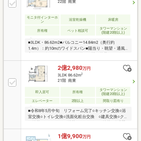
22階 南東
モニタ付インターホ
浴室乾燥機
床暖房
ン
タワーマンション
所有権
ペット相談可
(階建20階以上)
■3LDK・86.62m2■バルコニー14.84m2（奥行約
1.4m）：約10mのワイドスパン■陽当り・眺望・通風
良好■リビングダイニング：約13.7帖 天井2，
520mm■空間をすっきり見せる天井カセット型エアコ
ン(LD部分)■豊富な収納■独立型キッチン：約4.1帖■ゆ
2億2,980
万円
ったりサイズ浴室：1.6m×2.0m■収納豊富な洗面化粧台
2
3LDK 86.62m
■洗浄機能付きトイレ：手洗いスペース付き■プライバ
21階 南東
シー性に配慮したクランクイン型の玄関
タワーマンション
即入居可
所有権
(階建20階以上)
エレベーター
2階以上
間取り図有り
■令和8年5月中旬 リフォーム完了○キッチン交換○浴
室交換○トイレ交換○洗面化粧台交換 ○建具交換○クロ
ス貼替○フローリング貼替○フロアタイル貼替○給湯器
交換○ハウスクリーニング等■マンションの特徴
━━━・・・○近鉄不動産（株）旧分譲の「ローレル
1億9,900
万円
コート」シリーズ○雨に濡れずに利用できる駐車場○コ