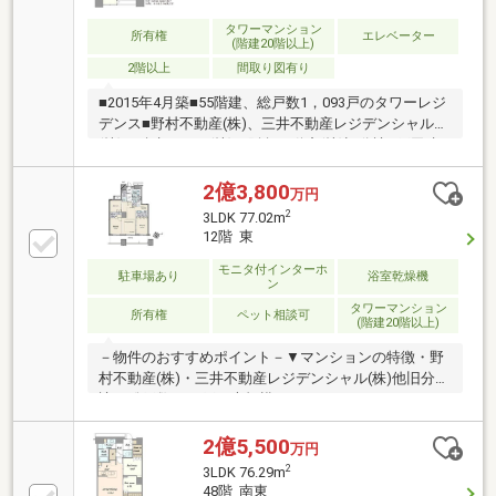
ムキッチン新規交換・洗面化粧台新規交換・トイレ新
規交換・ユニットバス水栓、シャワー交換・給湯器交
タワーマンション
所有権
エレベーター
(階建20階以上)
換・エコカラット貼付・天井カセットエアコン・玄関
2階以上
間取り図有り
鍵交換他
■2015年4月築■55階建、総戸数1，093戸のタワーレジ
デンス■野村不動産(株)、三井不動産レジデンシャル
(株)、積水ハウス(株)、阪急不動産(株)旧分譲■戸田建
設(株)・五洋建設(株)共同体施工、(株)久米設計設計■
ホテルライクな内廊下(インナーコリドー)設計■野村不
2億3,800
万円
動産パートナーズ株式会社管理■コンシェルジュサー
2
3LDK 77.02m
ビス■充実したセキュリティシステム■各階防災倉庫■
12階 東
各階にゴミステーション■多彩な共用施設
モニタ付インターホ
駐車場あり
浴室乾燥機
ン
タワーマンション
所有権
ペット相談可
(階建20階以上)
－物件のおすすめポイント－▼マンションの特徴・野
村不動産(株)・三井不動産レジデンシャル(株)他旧分
譲・総戸数1093戸の大規模タワーレジデンス・デュア
ル制振構造採用・24時間有人管理・コンシェルジュサ
ービス有(一部有償)・各階で24時間ゴミ出し可・ゲス
2億5,500
万円
トルーム等、共用施設豊富・オートロック・宅配BOX
2
3LDK 76.29m
付▼住戸の特徴・廊下部分の少ない効率的な間取り・
48階 南東