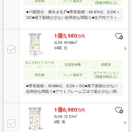
所有権
ペット相談可
(階建20階以上)
■11階部分、東向き住戸■専有面積：60.87m2、2LDK＋
SIC■廊下面積が少ない効率的な間取り■住戸内フラッ
ト設計■プライバシーに配慮したクランクイン玄関■遮
音性能に優れ、断熱効果の高い複層ガラス■足元から
部屋全体を暖めるTES式温水床暖房■明るい光を取り
1億5,980
万円
込むハイサッシ■高機能なシステムキッチン■浴室乾燥
2
2LDK 59.88m
暖房機付きの浴室■収納豊富な洗面化粧台■タンクレス
34階 北
トイレ：手洗いボウル付■スペースを確保出来ている
広々とした玄関■いつも空気が新鮮：24時間換気シス
テム
モニタ付インターホ
浴室乾燥機
床暖房
ン
タワーマンション
所有権
ペット相談可
(階建20階以上)
■専有面積：59.88m2、2LDK＋SIC■廊下面積が少ない
効率的な間取り■アウトフレーム工法で梁が少ない間
取り■リビング、洋室(6.3帖)部分 天井高2，590mm■住
戸内フラット設計■プライバシーに配慮したクランク
イン玄関■遮音性能に優れ、断熱効果の高い複層ガラ
1億6,980
万円
ス■足元から部屋全体を暖めるTES式温水床暖房■高機
2
3LDK 72.57m
能なシステムキッチン■収納豊富な洗面化粧台■収納豊
6階 南
富：洋室の収納は奥行も広く収納力が高いです■タン
クレストイレ：手洗いボウル付■いつも空気が新鮮：