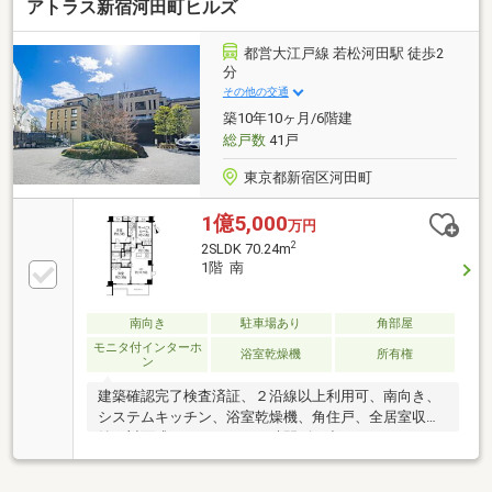
アトラス新宿河田町ヒルズ
都営大江戸線 若松河田駅 徒歩2
分
その他の交通
築10年10ヶ月/6階建
総戸数
41戸
東京都新宿区河田町
1億5,000
万円
2
2SLDK 70.24m
1階 南
南向き
駐車場あり
角部屋
モニタ付インターホ
浴室乾燥機
所有権
ン
建築確認完了検査済証、２沿線以上利用可、南向き、
システムキッチン、浴室乾燥機、角住戸、全居室収
納、対面式キッチン、２４時間ゴミ出し可、セキュリ
ティ充実、南面バルコニー、温水洗浄便座、ＴＶモニ
タ付インターホン、通風良好、全居室フローリング、