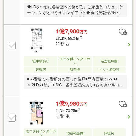
◆LDを中心に各居室へと繋がる、ご家族とコミュニケ
ーションがとりやすいレイアウト◆食器洗乾燥機やデ
ィスポーザーを備えた、収納豊富なL字型キッチン◆
洗面所は2WAY仕様のため生活・家事動線良好◆全居
室収納付きで、住空間を広くご使用いただけます◆各
1億7,900
万円
階に24時間利用可能なゴミステーションあり◆コンシ
2
2SLDK 66.04m
ェルジュサービスや内廊下設計 ホテルライクなマン
23階 西
ション◆2026年4月内装リフォーム済＜リフォーム内
容＞-新規交換-〇レンジフード、ガスコンロ、食器洗
乾燥機、ディスポーザー〇ユニットバス(浴室乾燥機
モニタ付インターホ
駐車場あり
浴室乾燥機
ン
付)〇トイレ〇給湯器本体-その他-〇内装クロス全面貼
床暖房
所有権
ペット相談可
替〇シーリングライト全箇所設置 他
■55階建て23階部分の西向き住戸■専有面積：66.04
㎡:2LDK+納戸＋SIC 各部屋収納あり■西向きバルコニ
ーから眺望良好です■プライバシーに配慮したクラン
クイン玄関■遮音性能に優れ、断熱効果の高い複層ガ
ラス■リビングには足元から部屋を温めるTES式ガス
1億9,980
万円
温水床暖房■動線の短い使い勝手の良いL型キッチン
2
1LDK 70.75m
（ディスポーザー/浄水器/食洗器）■1.4ｍ×1.8ｍサイ
32階 東
ズのゆったりとした浴室（追炊き/浴室換気暖房乾燥
機/魔法瓶浴槽）■収納豊富：各部屋収納、サービスル
ーム、シューズインクローゼット■セキュリティ充
モニタ付インターホ
浴室乾燥機
床暖房
ン