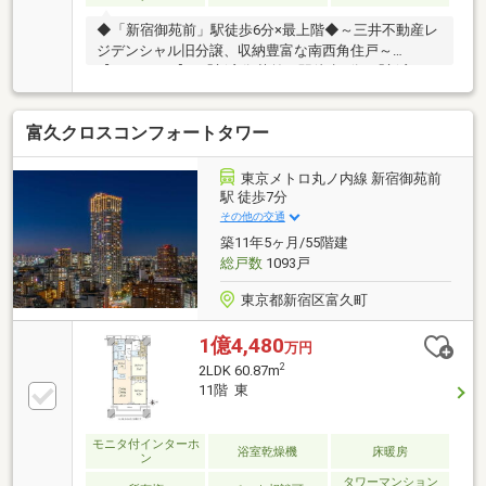
◆「新宿御苑前」駅徒歩6分×最上階◆～三井不動産レ
ジデンシャル旧分譲、収納豊富な南西角住戸～
【LOCATION】■「新宿御苑前」駅徒歩6分■「新宿三丁
目」駅徒歩8分■2駅3路線利用可■新宿御苑 徒歩9分(約
600ｍ)緑を身近に感じられ環境【PLAN】■15階部分・
富久クロスコンフォートタワー
最上階、眺望良好■南西角住戸、陽当たり・通風良好
■WIC・SIC付の収納充実の2LDK■壁・天井クロス張替
■キッチン・浴室・洗面・トイレ新規交換etc■リフォ
東京メトロ丸ノ内線 新宿御苑前
ーム：2026年8月上旬完成※『8/3(月)～14(金)』は夏季
駅 徒歩7分
休業とさせて頂きます。
その他の交通
築11年5ヶ月/55階建
総戸数
1093戸
東京都新宿区富久町
1億4,480
万円
2
2LDK 60.87m
11階 東
モニタ付インターホ
浴室乾燥機
床暖房
ン
タワーマンション