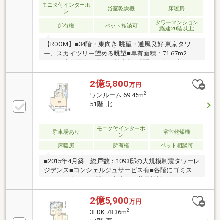
7月新規リフォーム物件
モニタ付インターホ
浴室乾燥機
床暖房
ン
タワーマンション
所有権
ペット相談可
(階建20階以上)
【ROOM】■34階・東向き 眺望・通風良好 東京タワ
ー、スカイツリー望める眺望■専有面積：71.67m2
3LDK■廊下面積が少ない効率的な間取り■住戸内フラ
ット設計■プライバシーに配慮したクランクイン玄関■
空間をすっきり見せる天井カセット型エアコン■遮音
2億5,800
万円
性能に優れ、断熱効果の高い複層ガラス■足元から部
2
ワンルーム 69.45m
屋全体を暖めるTES式温水床暖房■明るい光を取り込
51階 北
むハイサッシ■リビングダイニングを見渡せるカウン
ターキッチン■1.4m×1.8mサイズのゆったり浴室 (追
焚、浴室暖房乾燥機、魔法びん浴槽）
モニタ付インターホ
駐車場あり
浴室乾燥機
ン
床暖房
所有権
ペット相談可
■2015年4月築 総戸数：1093邸の大規模制震タワーレ
ジデンス■コンシェルジュサービス有■各階にゴミステ
ーション有：24時間可■充実した共用施設（ビューラ
ウンジ、ゲストルーム、フィットネス等）
2億5,900
万円
2
3LDK 78.36m