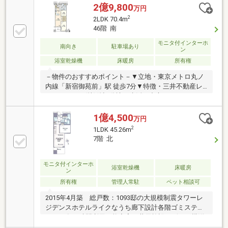
り込むハイサッシ■リビングダイニングを見渡せるカ
2億9,800
万円
ウンターキッチン■1.4m×1.8mサイズのゆったり浴室■
2
2LDK 70.4m
収納豊富な洗面化粧台■収納豊富：洋室の収納は奥行
46階 南
も広く収納力が高いです■スペースを確保出来ている
広々とした玄関■2026年8月新規リフォーム物件・シス
モニタ付インターホ
南向き
駐車場あり
ン
テムキッチン交換、ユニットバス交換 他
浴室乾燥機
床暖房
所有権
－物件のおすすめポイント－▼立地・東京メトロ丸ノ
内線「新宿御苑前」駅 徒歩7分▼特徴・三井不動産レ
ジデンシャル(株)他旧分譲・生活の中心となるLDKは
約16.9帖・動線が短く作業のしやすいL字型キッチン、
食洗機付・各洋室から利用可能なウォークスルークロ
1億4,500
万円
ーゼット有・玄関がスッキリと片付くSICを設置・大
2
1LDK 45.26m
切なペット飼育可能(細則有)▼設備・床暖房(LD)・浴
7階 北
室乾燥機・オートロック▼周辺環境・スーパー「ヨー
クフーズ新宿富久店」徒歩1分(約50m)■ ご希望の住ま
い探しをお手伝いします ━━━━━・・・物件の詳
モニタ付インターホ
浴室乾燥機
床暖房
ン
細・ご相談はお気軽にお問い合わせください。
所有権
管理人常駐
ペット相談可
2015年4月築 総戸数：1093邸の大規模制震タワーレ
ジデンスホテルライクなうち廊下設計各階ゴミステー
ション有24時間利用可能充実の共用施設リビング横洋
室は引き戸のため開放して利用可LDＫ部分は足元から