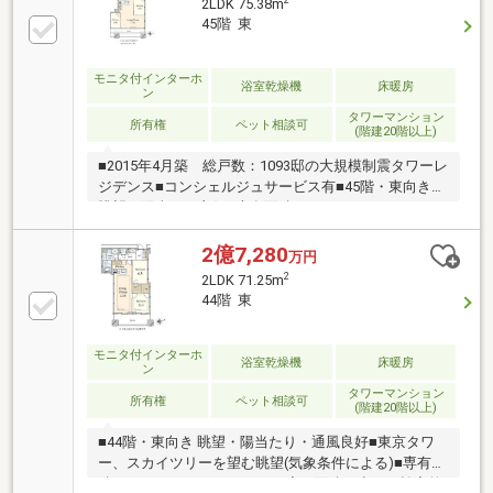
2
2LDK 75.38m
豊富な洗面化粧台■収納豊富：洋室の収納は奥行も広
45階 東
く収納力が高いです■タンクレストイレ：手洗いボウ
ル付■スペースを確保出来ている広々とした玄関■いつ
も空気が新鮮：24時間換気システム
モニタ付インターホ
浴室乾燥機
床暖房
ン
タワーマンション
所有権
ペット相談可
(階建20階以上)
■2015年4月築 総戸数：1093邸の大規模制震タワーレ
ジデンス■コンシェルジュサービス有■45階・東向き
眺望・陽当たり良好■専有面積：75.38m2 2LDK＋
WIC＋SIC＋S■約7.8mのワイドスパン設計■標準
3LDK⇒2LDKへ間取り変更■広々とした約17帖のリビン
2億7,280
万円
グ・ダイニング■廊下面積が少ない効率的な間取り■プ
2
2LDK 71.25m
ライバシーに配慮したクランクイン玄関■遮音性能に
44階 東
優れ、断熱効果の高い複層ガラス■足元から部屋全体
を暖めるTES式温水床暖房■明るい光を取り込むハイ
サッシ
モニタ付インターホ
浴室乾燥機
床暖房
ン
タワーマンション
所有権
ペット相談可
(階建20階以上)
■44階・東向き 眺望・陽当たり・通風良好■東京タワ
ー、スカイツリーを望む眺望(気象条件による)■専有面
積：71.25m2 2LDK＋2WIC■廊下面積が少ない効率的