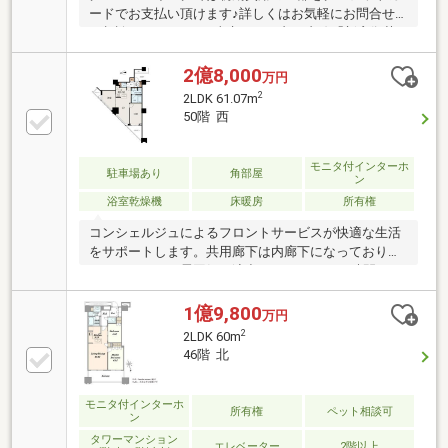
ードでお支払い頂けます♪詳しくはお気軽にお問合せ
ご相談下さいませ。■東京メトロ丸ノ内線「新宿御苑
前」駅徒歩5分です。■53階部分・高層階プレミアム住
戸！リビング床暖房付き！冬場も足元暖かく快適で
2億8,000
万円
す。■全居室収納付きですっきりとした暮らしを実現
2
2LDK 61.07m
できます。■マンション敷地内にスーパー・コンビニ
50階 西
ありなので、整った生活環境が整っております。■ラ
ウンジ・フィットネスなど充実の共用施設。ペット飼
育可！大切なペットと暮らせます。【無料】お車送迎
モニタ付インターホ
駐車場あり
角部屋
ン
サービスを実施しております。
浴室乾燥機
床暖房
所有権
コンシェルジュによるフロントサービスが快適な生活
をサポートします。共用廊下は内廊下になっており、
ホテルライクな雰囲気を演出しています。24時間セキ
ュリティシステムと24時間有人管理で、安心の防犯体
制です。各階ゴミ置き場があり、日常のゴミ出しが便
1億9,800
万円
利です。敷地内にスーパー「ヨークフーズ」がありま
2
2LDK 60m
す。共有施設一覧（一部有償）44階：パーティーラウ
46階 北
ンジ・アッパーラウンジ43階：ゲストルーム・スカイ
ラウンジ3階：マルチラウンジ・防音ルーム2階：リラ
クゼーションルーム・フィットネス・ゲストルーム1
モニタ付インターホ
所有権
ペット相談可
ン
階：ブックラウンジ・ブックカフェ・ママズラウン
タワーマンション
ジ・キッズラウンジ・グリーンカフェ
エレベーター
2階以上