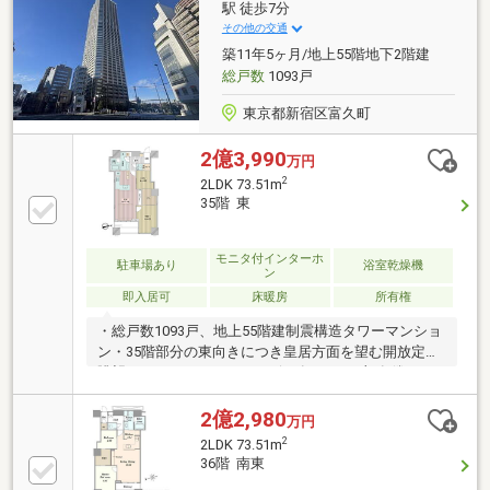
駅 徒歩7分
その他の交通
築11年5ヶ月/地上55階地下2階建
総戸数
1093戸
東京都新宿区富久町
2億3,990
万円
2
2LDK 73.51m
35階 東
モニタ付インターホ
駐車場あり
浴室乾燥機
ン
即入居可
床暖房
所有権
・総戸数1093戸、地上55階建制震構造タワーマンショ
ン・35階部分の東向きにつき皇居方面を望む開放定な
眺望・コンシェルジュサービス有 （※一部有償）・
敷地内には、スーパー・ドラックストア・コンビニ・
歯科・眼科・クリニック等暮らしを支える利便施設の
2億2,980
万円
数々・24時間有人管理・ホテルライクな内廊下設計・
2
2LDK 73.51m
各階にゴミステーション有・ペット飼育可能▼ 新規リ
36階 南東
フォーム工事内容 （2025年5月30日完成済）・システ