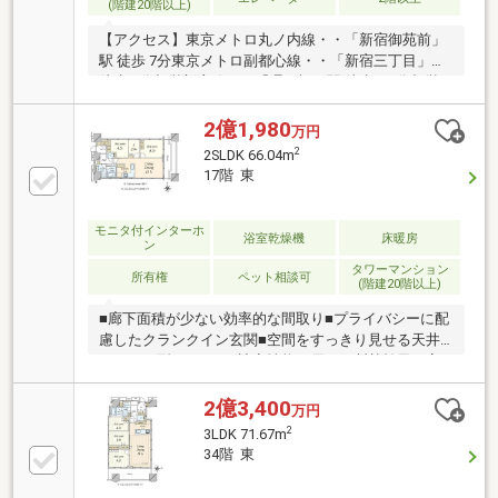
(階建20階以上)
【アクセス】東京メトロ丸ノ内線・・「新宿御苑前」
駅 徒歩 7分東京メトロ副都心線・・「新宿三丁目」駅
徒歩 9分都営新宿線・・「曙 橋」駅 徒歩 10 分都営
大江戸線・・「若松河田」駅 徒歩 12 分 【おすすめ
ポイント】■2015年4月築 大規模制震タワーレジデン
2億1,980
万円
ス■ホテルライクな内廊下設計■コンシェルジュサービ
2
2SLDK 66.04m
ス有■充実したセキュリティシステム■自転車レンタル
17階 東
サービス（17台）有■宅配ボックス有■大切なペットと
暮らせます(細則有)■各階にゴミステーション有：24時
間可
モニタ付インターホ
浴室乾燥機
床暖房
ン
タワーマンション
所有権
ペット相談可
(階建20階以上)
■廊下面積が少ない効率的な間取り■プライバシーに配
慮したクランクイン玄関■空間をすっきり見せる天井
カセット型エアコン■遮音性能に優れ、断熱効果の高
い複層ガラス■足元から部屋全体を暖めるTES式温水
床暖房■明るい光を取り込むハイサッシ■作業スペース
2億3,400
万円
を広く、動線の短い使い勝手の良いL字キッチン
2
3LDK 71.67m
■1.4m×1.8mサイズのゆったり浴室■収納豊富な洗面化
34階 東
粧台■収納豊富：サービスルーム、シューズインクロ
ーゼット■タンクレストイレ：手洗いボウル付■2026年