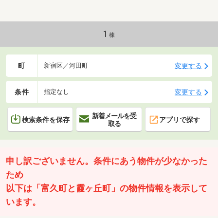
ウォークインクローゼット、ペット相談、BS・CS・
CATV、エレベーター、宅配ボックス、駐輪場、バイク
置場
1
棟
町
変更する
新宿区／河田町
条件
変更する
指定なし
新着メールを受
検索条件を保存
アプリで探す
取る
申し訳ございません。条件にあう物件が少なかった
ため
以下は「富久町と霞ヶ丘町」の物件情報を表示して
います。