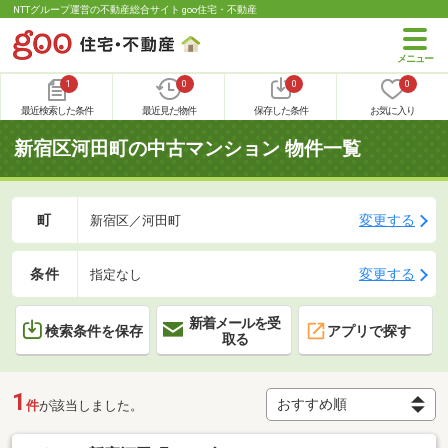
NTTグループ運営の不動産総合サイト goo住宅・不動産
1
0
0
0
最近検索した条件
最近見た物件
保存した条件
お気に入り
新宿区河田町の中古マンション 物件一覧
町
変更する
新宿区／河田町
条件
変更する
指定なし
新着メールを受
検索条件を保存
アプリで探す
取る
1
件
が該当しました。