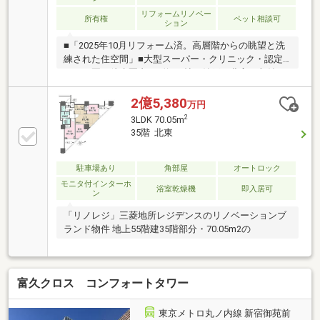
実：セコム、防犯カメラ、ダブルオートロック■ペッ
リフォームリノベー
ト相談可
所有権
ペット相談可
ション
■「2025年10月リフォーム済。高層階からの眺望と洗
練された住空間」■大型スーパー・クリニック・認定
こども園が徒歩圏内。■約2.3帖の納戸と豊富な収納を
確保。
2億5,380
万円
2
3LDK 70.05m
35階 北東
駐車場あり
角部屋
オートロック
モニタ付インターホ
浴室乾燥機
即入居可
ン
「リノレジ」三菱地所レジデンスのリノベーションブ
ランド物件 地上55階建35階部分・70.05m2の
富久クロス コンフォートタワー
東京メトロ丸ノ内線 新宿御苑前