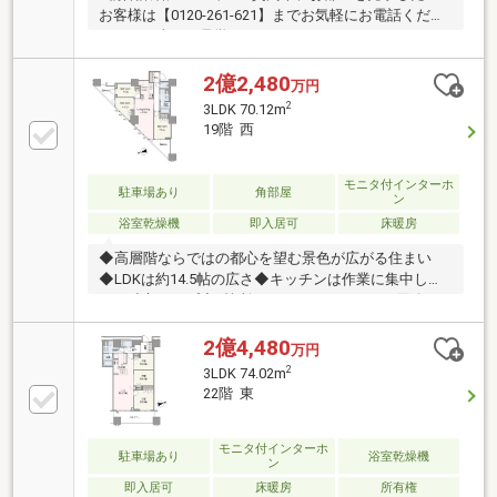
お客様は【0120-261-621】までお気軽にお電話くださ
いませ（当日も見学可）■スター・マイカ・レジデン
スは、スター・マイカ・ホールディングス（東証プラ
イム上場）のグループ会社ですご案内・資料のご請求
2億2,480
万円
はお気軽にご連絡くださいませ ※お電話の場合：0120-
2
3LDK 70.12m
261-621 ※メールの場合：【資料請求】ボタンをクリッ
19階 西
ク
モニタ付インターホ
駐車場あり
角部屋
ン
浴室乾燥機
即入居可
床暖房
◆高層階ならではの都心を望む景色が広がる住まい
◆LDKは約14.5帖の広さ◆キッチンは作業に集中しや
すい独立タイプ◆2箇所にバルコニーがあり、用途に
合わせて使い分けできます◆全居室収納付き◆充実の
共用施設(一部有償)◆ペット飼育可(飼育細則あ
2億4,480
万円
り)◆2026年6月内装リフォーム完了-新規交換-◯キッ
2
3LDK 74.02m
チン水栓・食器洗い機・コンロ◯ユニットバス◯ト
22階 東
イレ本体◯トイレ手洗水栓◯給湯器本体◯シーリン
グライト◯ダウンライト◯カーテンレール-その他-
◯全面クロス張替◯フロアタイル貼替◯エコカラッ
モニタ付インターホ
駐車場あり
浴室乾燥機
ン
ト新設(LD)◯網戸張替 他
即入居可
床暖房
所有権