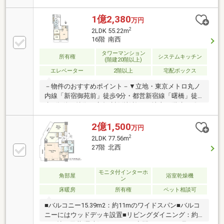
交換 ・フローリング貼替 ・全室クロス貼替
■2026年1月リフォーム実施 ・クロス交換、床キズ塗
1億2,380
万円
装 ■リビングダイニングキッチン （床暖房：LD部
2
2LDK 55.22m
分） ■明るいカウンター付きキッチン （食洗器、
16階 南西
ビルトイン型浄水器付き） ■1620サイズの浴室
タワーマンション
（浴室換気乾燥機、追焚機能付き） ■24時間換気シ
所有権
システムキッチン
(階建20階以上)
ステム
エレベーター
2階以上
宅配ボックス
－物件のおすすめポイント－▼立地・東京メトロ丸ノ
内線「新宿御苑前」徒歩9分・都営新宿線「曙橋」徒
歩9分 他▼特徴・鹿島建設(株)施工・地上32階建、総
戸数217戸の大規模タワーマンション・作業に集中し
やすい独立型キッチン、食洗機付・各階にダストステ
2億1,500
万円
ーション設置・ラウンジ・ゲストルームなどの共用施
2
2LDK 77.56m
設▼設備・温水洗浄便座・宅配ボックス▼周辺環境・
27階 北西
まいばすけっと新宿富久町店 徒歩3分(約190m)・新宿
御苑(大木土門) 徒歩9分(約660m)■ ご希望の住まい探し
をお手伝いします ━━━━━・・・物件の詳細・ご相
モニタ付インターホ
角部屋
浴室乾燥機
ン
談はお気軽にお問い合わせください。
床暖房
所有権
ペット相談可
■バルコニー15.39m2：約11mのワイドスパン■バルコ
ニーにはウッドデッキ設置■リビングダイニング：約