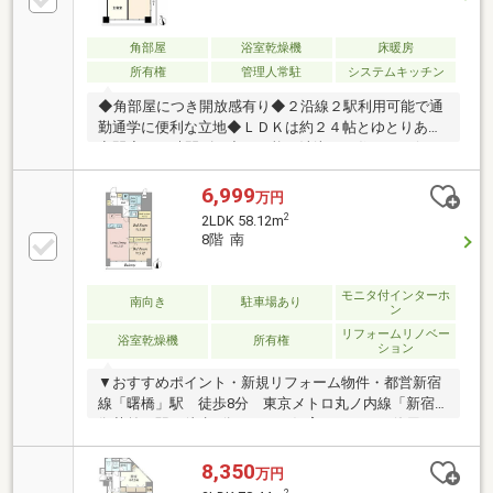
角部屋
浴室乾燥機
床暖房
所有権
管理人常駐
システムキッチン
◆角部屋につき開放感有り◆２沿線２駅利用可能で通
勤通学に便利な立地◆ＬＤＫは約２４帖とゆとりある
空間◆２４時間ゴミ出し可能で清潔なお住まいを保つ
ことができます◆防犯カメラ導入済み、防犯性が高め
られています◆エレベーターで上階へのアクセスもス
6,999
万円
ムーズ！【株式会社リビングライフ】創業35年の信頼
2
2LDK 58.12m
で未公開情報多数のリビングライフがご紹介します。
8階 南
宅建士×FP×住宅ローンアドバイザーの資格を併せ持つ
『ライフ・エキスパート・プランナー』がお客様の老
後も見据えたライフプランを無料作成。お気軽にご相
モニタ付インターホ
南向き
駐車場あり
ン
談下さい！☆物件のお問合せは〈0120-502-278〉☆
リフォームリノベー
浴室乾燥機
所有権
ション
▼おすすめポイント・新規リフォーム物件・都営新宿
線「曙橋」駅 徒歩8分 東京メトロ丸ノ内線「新宿
御苑前」駅 徒歩9分・ペット飼育可（ペット使用細
則あり）▼リフォーム内容（2026年8月末完成予
定）・システムキッチン交換・ユニットバス交換・洗
8,350
万円
面化粧台交換・トイレ交換・建具交換・全室フローリ
2