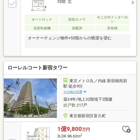
53階 北
モニタ付インターホ
オートロック
防犯カメラ
ン
浴室乾燥機
床暖房
所有権
オーナーチェンジ物件×53階からの眺望を望む
ローレルコート新宿タワー
東京メトロ丸ノ内線 新宿御苑前
駅 徒歩9分
その他の交通
築24年/地上32階地下2階建
総戸数
217戸
東京都新宿区富久町
1億9,800
万円
2
3LDK 86.62m