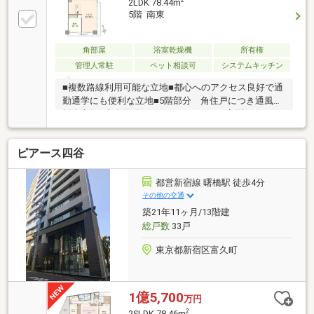
2LDK 78.44m
ング、クロス貼替・洗濯用防水パン交換・給排水管交
5階 南東
換（専有部のみ）・給湯器交換 等▼周辺環境・ま
いばすけっと新宿富久町店 徒歩約1分・新宿花園郵
便局 徒歩約2分・ココカラファイン ヨークフーズ新
角部屋
浴室乾燥機
所有権
宿富久店 徒歩約3分
管理人常駐
ペット相談可
システムキッチン
■複数路線利用可能な立地■都心へのアクセス良好で通
勤通学にも便利な立地■5階部分 角住戸につき通風・
採光良好■専有面積：78.44m2 2LDK■L字型バルコニ
ー付きで開放感のある室内■キッチン設備：3口ガスコ
ンロ、食器洗浄乾燥機付き■温水洗浄便座、浴室乾燥
ピアース四谷
機、追い焚き機能付き■各居室に収納スペースが備わ
っています♪■洋室2部屋が離れた設計のプライバシー
性の高い間取り■大切なペットと生活できます（細則
都営新宿線 曙橋駅 徒歩4分
有）■事務所利用可能（要相談・細則有）■エレベータ
その他の交通
ー2基、防犯カメラ設置■24時間ゴミ出し可能
築21年11ヶ月/13階建
総戸数
33戸
東京都新宿区富久町
1億5,700
万円
2