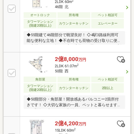
2
2LDK 60m
充実。◇野村不動産株式会社他旧分譲1，093戸のビッ
46階 北
クコミュニティ。◇フィットネスルームやゲストルー
オートロック
所有権
ペット相談可
ム等充実の共用施設！◇東京メトロ丸の内線新宿御苑
前7分、進化し続ける街＜新宿＞が徒歩圏内の好立
タワーマンション
カウンターキッチン
エレベーター
(階建20階以上)
地！まずはぜひお気軽にこだわりの内装や眺望をご覧
ください。
◆55階建て46階部分で眺望良好！ ◇4駅3路線利用可
能な便利な立地！ ◆不在時でも荷物の受け取りに便利
な宅配ボックス有り！ ◇ご家族の一員、ペットとの新
生活が可能！
2億8,000
万円
2
2LDK 61.07m
50階 西
角部屋
所有権
ペット相談可
タワーマンション
カウンターキッチン
2階以上
(階建20階以上)
◆50階部分・角部屋！開放感あるバルコニー2箇所付
きです！ ◇大切な家族の一員、ペットと暮らせます
（細則有） ◆たっぷり収納できるウォークインクロー
ゼット付き ◇LDKはゆったり過ごせる約15.7帖！
2億4,200
万円
2
1SLDK 60m