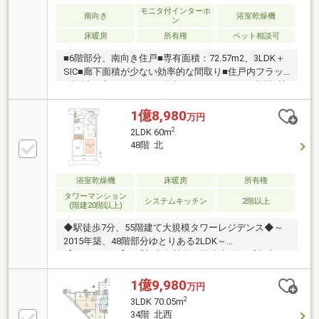
24時間換気システム
モニタ付インターホ
南向き
浴室乾燥機
ン
床暖房
所有権
ペット相談可
■6階部分、南向き住戸■専有面積：72.57m2、3LDK＋
SIC■廊下面積が少ない効率的な間取り■住戸内フラッ
ト設計■プライバシーに配慮したクランクイン玄関■遮
音性能に優れ、断熱効果の高い複層ガラス■足元から
部屋全体を暖めるTES式温水床暖房■明るい光を取り
1億8,980
万円
込むハイサッシ■高機能なシステムキッチン■浴室乾燥
2
2LDK 60m
暖房機付きの浴室■収納豊富な洗面化粧台■タンクレス
48階 北
トイレ：手洗いボウル付■スペースを確保出来ている
広々とした玄関■いつも空気が新鮮：24時間換気シス
テム
浴室乾燥機
床暖房
所有権
タワーマンション
システムキッチン
2階以上
(階建20階以上)
◆駅徒歩7分、55階建て大規模タワーレジデンス◆～
2015年築、48階部分ゆとりある2LDK～
【RESIDENCE】■「新宿御苑前」駅徒歩7分■「新宿三
丁目」駅徒歩9分■総戸数1093邸、大規模制震タワーレ
ジデンス■旧分譲：野村不動産、三井不動産レジデン
1億9,980
万円
シャル他■24時間有人管理【PLAN】■収納充実、WIC付
2
3LDK 70.05m
の2LDK■48階部分、開放感ある眺望■動線のよいL字キ
34階 北西