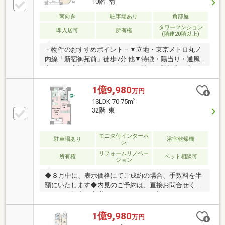
10階 南
収納スペースを配置・開放感のあるワイドスパンバル
コニー・南側には新宿御苑の緑が望めます(天候によ
南向き
駐車場あり
角部屋
る)■ ご希望の住まい探しをお手伝いします
タワーマンション
即入居可
所有権
(階建20階以上)
━━━━━・・・物件の詳細・ご相談はお気軽にお問
い合わせください。
－物件のおすすめポイント－▼立地・東京メトロ丸ノ
内線「新宿御苑前」徒歩7分 他▼特徴・陽当り・通風
良好・ご家族が集うLDKは約16.9帖・作業効率の良いL
字型の対面式キッチン・玄関にSIC、各洋室に収納
有・コンシェルジュサービス有(一部有料)・フィット
1億9,980
万円
ネスルーム等、多彩な共用施設有・ペット飼育可(細則
2
1SLDK 70.75m
有・足洗い場有)・平面分譲駐車場付住戸(車種によ
32階 東
る)・即お引渡し可(残金精算後)▼設備・浄水器・宅配
BOX※共有持分89282／100000000■ ご希望の住まい探
しをお手伝いします ━━━━━・・・物件の詳細・ご
モニタ付インターホ
駐車場あり
浴室乾燥機
ン
相談はお気軽にお問い合わせください。
リフォームリノベー
所有権
ペット相談可
ション
◆８月中に、表示価格にてご成約の場合、手数料を半
額にいたします◆内見のご予約は、直接お問合せくだ
さい！→担当： 新藤 070-3108-3377◇タワマンなら
ではの眺望！晴天時にはスカイツリーと東京タワーが
ご覧になれます！◇シックでホテルライクな内装。
1億9,980
万円
◇2.3畳の納戸やリビング収納、SIC等収納スペースも