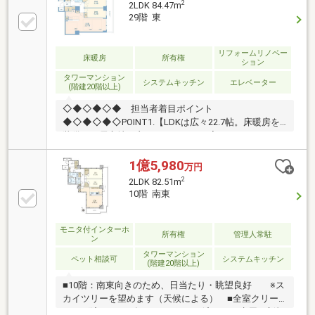
2
2LDK 84.47m
ンシェルジュサービス○24時間有人管理（夜間警備員
29階 東
対応）○防災監視員が常駐する24時間体制のセキュリ
ティシステム○共用施設（一部有償）【2F】ラウン
ジ・コミュニティルーム・サウンドボックス【21F】
リフォームリノベー
床暖房
所有権
ション
スカイラウンジ・ゲストルーム
タワーマンション
システムキッチン
エレベーター
(階建20階以上)
◇◆◇◆◇◆ 担当者着目ポイント
◆◇◆◇◆◇POINT1.【LDKは広々22.7帖。床暖房を
装備した居心地の良いスペースでお寛ぎいただけま
す】POINT2.【全室6帖以上・収納完備、バルコニー付
きの明るいお部屋で充実したプライベートタイムを
1億5,980
万円
♪】POINT3.【スカイラウンジなど共用施設が充実。セ
2
2LDK 82.51m
コムによる24時間健康相談サービスも導入】POINT4.
10階 南東
【歴史と文化が育んだ新宿御苑エリア。新宿区の中心
部でショッピングやグルメをご満喫ください】
◇◆◇◆◇◆◇◆◇◆◇◆◇◆◇◆◇◆◇◆◇◆
モニタ付インターホ
所有権
管理人常駐
ン
～東急リバブル四谷センターまでお問い合わせ下さい
タワーマンション
～『スーモを見て』とお伝えいただくとスムーズです
ペット相談可
システムキッチン
(階建20階以上)
■10階：南東向きのため、日当たり・眺望良好 ※ス
カイツリーを望めます（天候による） ■全室クリー
ニング済 ■2021年3月リフォーム済 ・水周り新規