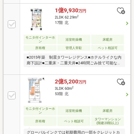
な間取り■住戸内フラット設計■プライバシーに配慮し
たクランクイン玄関■空間をすっきり見せる天井カセ
1億9,930
万円
ット型エアコン■遮音性能に優れ、断熱効果の高い複
2
2LDK 62.29m
層ガラス■足元から部屋全体を暖めるTES式温水床暖
17階 北
房■明るい光を取り込むハイサッシ■リビングダイニン
グを見渡せるカウンターキッチン (ディスポーザー、
浄水器、食洗機)
モニタ付インターホ
浴室乾燥機
床暖房
ン
所有権
管理人常駐
ペット相談可
■2015年築 制震タワーレジデンス■ホテルライクな内
廊下設計■二重床・二重天井■24時間ごみ捨て可能な各
階ゴミステーション■コンシェルジュサービス■ペット
飼育可能（細則有）■充実した共用部 パーティーラ
ウンジ、アッパーラウンジ、ゲストルーム、スカイラ
2億5,200
万円
ウンジ サウナ、マルチラウンジ、防音ルーム、フィ
2
3LDK 60m
ットネスルーム ブックラウンジ、ブックカフェ、キ
53階 北
ッズルーム、クリエイティブラウンジ バルコニーラ
ウンジ 等□17階部分 眺望良好□作業スペースが広く
人気のL字キッチン□廊下面積が少ない効率的な間取り
モニタ付インターホ
浴室乾燥機
床暖房
ン
□ディスポーザー有□足元から部屋全体を温める温水式
タワーマンション
床暖房有
所有権
ペット相談可
(階建20階以上)
グローバルインクでは初期費用の一部をクレジットカ