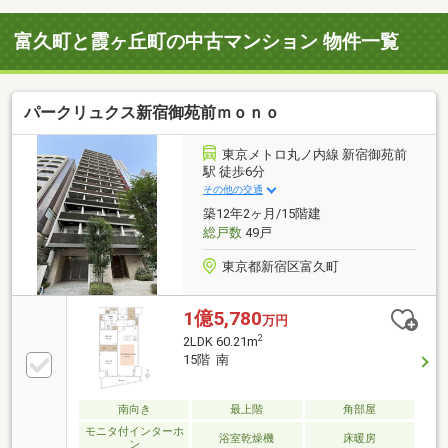
富久町と霞ヶ丘町の中古マンション 物件一覧
パークリュクス新宿御苑前ｍｏｎｏ
東京メトロ丸ノ内線 新宿御苑前
駅 徒歩6分
その他の交通
築12年2ヶ月/15階建
総戸数
49戸
東京都新宿区富久町
1億5,780
万円
2
2LDK 60.21m
15階 南
南向き
最上階
角部屋
モニタ付インターホ
浴室乾燥機
床暖房
ン