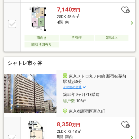
暖房機付き・保湿性の高い【サーモバスS】採用・節
水とボリュームある浴び心地を兼ね備えた【エコアク
7,140
万円
アシャワー】採用・LED照明付き三面鏡の洗面化粧台
2
2SDK 48.6m
を新設（曇り止め機能付き）・バックガードまで一体
4階 南
成形のカウンターでお手入れ簡単♪・LIXIL製新素材ア
クアセラミック仕様トイレ・室内建具、フローリング
交換
南向き
所有権
2階以上
間取り図有り
シャトレ市ヶ谷
東京メトロ丸ノ内線 新宿御苑前
駅 徒歩8分
その他の交通
築55年9ヶ月/13階建
総戸数
106戸
東京都新宿区富久町
8,350
万円
2
2LDK 72.48m
5階 南西