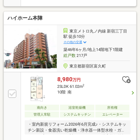
15.8帖 天井(最大)2，520mm■空間をすっきり見せる
天井カセット型エアコン(LD部分)■調湿効果の高い塗
壁と、調光可能な上部間接照明(LD部分)■豊富な収
ハイホーム本陣
納：LD部分のミラー収納や各居室の収納等■独立型キ
ッチン(Rinnai)：約3.7帖→温度センサー(Siセンサーコ
ンロ、自動消火機能搭載、ストリーム除菌洗浄搭載)■
東京メトロ丸ノ内線 新宿三丁目
タンクレス全自動トイレ(Panasonic アラウーノV)
駅 徒歩10分
その他の交通
築46年6ヶ月/地上14階地下1階建
総戸数
217戸
東京都新宿区富久町
8,980
万円
2
2SLDK 61.02m
10階 南
南向き
浴室乾燥機
所有権
管理人常駐
システムキッチン
エレベーター
・室内新規リフォーム2026年6月完成♪・システムキッ
チン新設・食器洗い乾燥機・浄水器一体型水栓・ガラ
ストップコンロ・LIXIL製ユニットバス・浴室換気乾燥