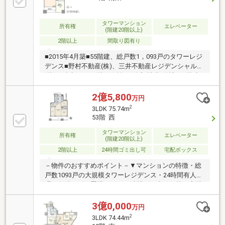
LDは天井高2590mm・3室が面すバルコニーは幅
8430mm▼設備・食洗機・浴室乾燥機■ ご希望の住ま
い探しをお手伝いします ━━━━━・・・物件の詳
タワーマンション
所有権
エレベーター
(階建20階以上)
細・ご相談はお気軽にお問い合わせください。
2階以上
間取り図有り
■2015年4月築■55階建、総戸数1，093戸のタワーレジ
デンス■野村不動産(株)、三井不動産レジデンシャル
(株)、積水ハウス(株)、阪急不動産(株)旧分譲■戸田建
設(株)・五洋建設(株)共同体施工、(株)久米設計設計■
ホテルライクな内廊下(インナーコリドー)設計■野村不
2億5,800
万円
動産パートナーズ株式会社管理■コンシェルジュサー
2
3LDK 75.74m
ビス■充実したセキュリティシステム■各階防災倉庫■
53階 西
各階にゴミステーション■多彩な共用施設
タワーマンション
所有権
エレベーター
(階建20階以上)
2階以上
24時間ゴミ出し可
宅配ボックス
－物件のおすすめポイント－▼マンションの特徴・総
戸数1093戸の大規模タワーレジデンス・24時間有人管
理・各階にゴミ置場あり、24時間ゴミ出し可能・宅配
ボックス付・コンシェルジュサービスあり・ゲストル
ーム等、豊富な共用施設を設置(一部有償)▼住戸の特
3億0,000
万円
徴・廊下部分が少ない効率的な間取り・顔を合わせや
2
3LDK 74.44m
すいセンターリビング設計・2ヶ所の納戸等、随所に