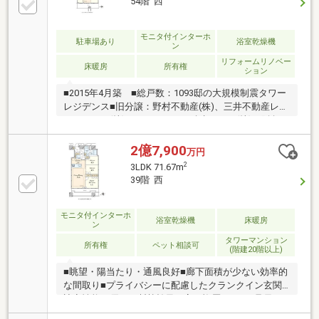
54階 西
モニタ付インターホ
駐車場あり
浴室乾燥機
ン
リフォームリノベー
床暖房
所有権
ション
■2015年4月築 ■総戸数：1093邸の大規模制震タワー
レジデンス■旧分譲：野村不動産(株)、三井不動産レジ
デンシャル(株)、 積水ハウス(株)、阪急不
動産(株)■コンシェルジュサービス有■ホテルライクな
内廊下設計■大切なペットと暮らせます(細則有)■各階
2億7,900
万円
にゴミステーション有：24時間可■ビューラウンジ、
2
3LDK 71.67m
ゲストルーム等、共用施設充実
39階 西
モニタ付インターホ
浴室乾燥機
床暖房
ン
タワーマンション
所有権
ペット相談可
(階建20階以上)
■眺望・陽当たり・通風良好■廊下面積が少ない効率的
な間取り■プライバシーに配慮したクランクイン玄関■
遮音性能に優れ、断熱効果の高い複層ガラス■足元か
ら部屋全体を暖めるTES式温水床暖房■明るい光を取