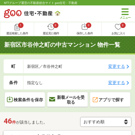
NTTグループ運営の不動産総合サイト goo住宅・不動産
1
0
0
0
最近検索した条件
最近見た物件
保存した条件
お気に入り
新宿区市谷仲之町の中古マンション 物件一覧
町
変更する
新宿区／市谷仲之町
条件
変更する
指定なし
新着メールを受
検索条件を保存
アプリで探す
取る
46
件
が該当しました。