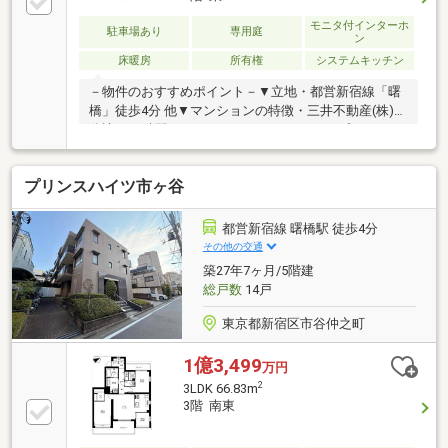
◇留守中も荷物の受け取りが可能！宅配BOX有り～東
京、川崎エリアの「住まい」探しに確かな安心と満足
モニタ付インターホ
駐車場あり
専用庭
ン
を～ 東宝ハウス大田東京ならではの高品質なサービス
床暖房
所有権
システムキッチン
をお届けします。
－物件のおすすめポイント－▼立地・都営新宿線「曙
橋」徒歩4分 他▼マンションの特徴・三井不動産(株)旧
分譲・24時間セキュリティシステム・トリプルセキュ
リティ採用・24時間ゴミ出し可・ペット飼育可(細則
有)▼住戸の特徴・階下への生活音が気になりにくい1
プリンスハイツ市ヶ谷
階部分・バルコニー側に3室が配置されたワイドフロ
ンテージ設計・LDKは約17.6帖・動線に配慮された
2WAYキッチン・洋室約8.8帖はWIC付▼設備・床暖
都営新宿線 曙橋駅 徒歩4分
房・食洗機・浴室は1620サイズ・窓付・ディスポーザ
その他の交通
ー■ ご希望の住まい探しをお手伝いします物件の詳
築27年7ヶ月/5階建
細・ご相談はお気軽にお問い合わせください。
総戸数
14戸
東京都新宿区市谷仲之町
1億3,499
万円
2
3LDK 66.83m
3階 南東