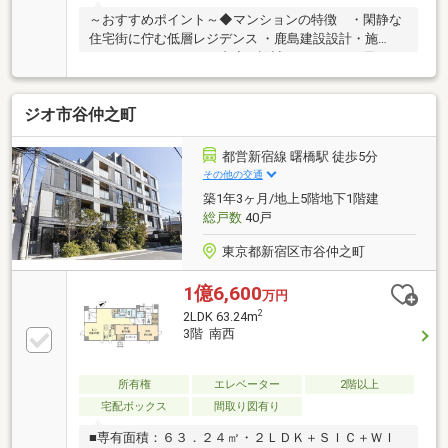
～おすすめポイント～◆マンションの特徴 ・閑静な
住宅街に佇む低層レジデンス ・鹿島建設設計・施
工 ・ホテルライクな内廊下設計 ・ペットに優しい
カート置場や洗場設備有◆お部屋の特徴 ・キッチン
が２wayの快適な生活導線 ・専用テラス付（スロッ
ジオ市谷仲之町
プシンク有） ・各居室収納◆お部屋の設備 ・独立
型キッチン （食洗機/ディスポーザー付） ・床暖
房有（LD） ・天井カセット式エアコン採用
都営新宿線 曙橋駅 徒歩5分
（LD） ・浴室乾燥機付きオートバス ・タンクレス
その他の交通
トイレ （温水洗浄便座付）
築1年3ヶ月/地上5階地下1階建
総戸数
40戸
東京都新宿区市谷仲之町
1億6,600
万円
2
2LDK 63.24m
3階 南西
所有権
エレベーター
2階以上
宅配ボックス
間取り図有り
■専有面積：６３．２４㎡・２ＬＤＫ＋ＳＩＣ＋ＷＩ