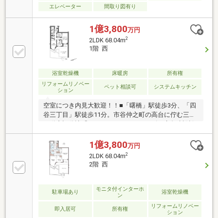
エレベーター
間取り図有り
1億3,800
万円
2
2LDK 68.04m
1階 西
浴室乾燥機
床暖房
所有権
リフォームリノベー
ペット相談可
システムキッチン
ション
空室につき内見大歓迎！！■「曙橋」駅徒歩3分、「四
谷三丁目」駅徒歩11分。市谷仲之町の高台に佇む三井
不動産旧分譲「パークコート」シリーズ、鹿島建設設
計・施工の邸宅。■都営新宿線「曙橋」駅（徒歩4分）
や東京メトロ丸ノ内線「四谷三丁目」駅（徒歩11
1億3,800
万円
分）、さらには都営大江戸線「若松河田」駅（徒歩12
2
2LDK 68.04m
分）も利用でき、交通利便性に優れた立地。少し足を
2階 西
延ばせば “新宿エリア” や “神楽坂エリア” へ出ることも
でき、お買い物や外食も楽しめそうな環境です。
モニタ付インターホ
駐車場あり
浴室乾燥機
ン
リフォームリノベー
即入居可
所有権
ション