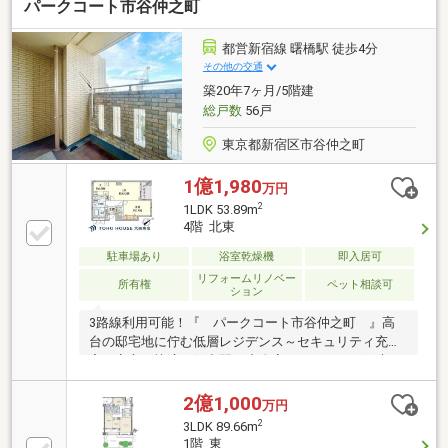
パークコート市谷仲之町
都営新宿線 曙橋駅 徒歩4分
その他の交通
築20年7ヶ月/5階建
総戸数
56戸
東京都新宿区市谷仲之町
1億1,980
万円
2
1LDK 53.89m
4階 北東
駐車場あり
浴室乾燥機
即入居可
リフォームリノベー
所有権
ペット相談可
ション
3路線利用可能！『 パークコート市谷仲之町 』高
台の邸宅地に佇む低層レジデンス～セキュリティ充
実！安心・快適な住空間～◆全室フローリング！木の
ぬくもりを感じる空間◇床暖房完備！乾燥も空気の汚
れもなく快適です◆清潔感あるキッチンには浄水器・
2億1,000
万円
食洗機付き！◇浴室乾燥機・追焚機能付！充実のバス
2
3LDK 89.66m
ルーム◆心地よいトイレ空間へ！温水洗浄便座を設置
1階 東