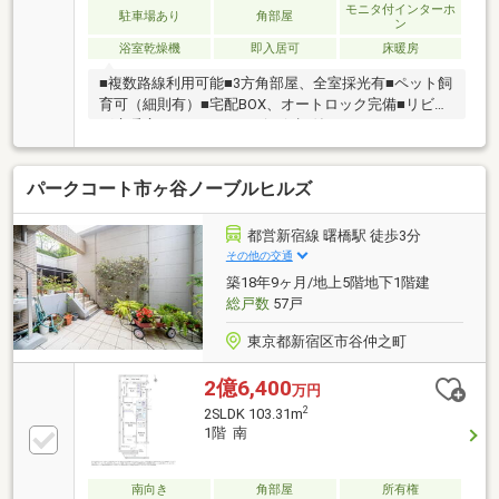
モニタ付インターホ
駐車場あり
角部屋
ン
浴室乾燥機
即入居可
床暖房
■複数路線利用可能■3方角部屋、全室採光有■ペット飼
育可（細則有）■宅配BOX、オートロック完備■リビン
グ床暖房■アフターサービス保証付ーーーーーーーー
ーーーーーーー◎頭金０円から購入可能◎FPによるラ
イフプランのシミュレーション診断◎その他希望に合
パークコート市ヶ谷ノーブルヒルズ
う物件（未公開含む）のご提案弊社は不動産総合企業
です。お客さまに寄り添ったサービスを心がけていま
す。それぞれのご家族にあう価値をご提案をいたしま
都営新宿線 曙橋駅 徒歩3分
す。まずはお気軽に現地をご覧下さいませ。物件の確
その他の交通
認事項、ご見学希望のお客様は下記番号までご連絡下
築18年9ヶ月/地上5階地下1階建
さい。お問合せ先：0120-127-511いつでもお待ちして
総戸数
57戸
おります。
東京都新宿区市谷仲之町
2億6,400
万円
2
2SLDK 103.31m
1階 南
南向き
角部屋
所有権