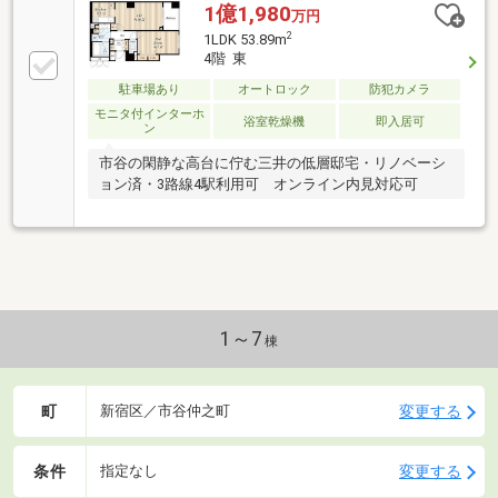
1億1,980
万円
2
1LDK 53.89m
4階 東
駐車場あり
オートロック
防犯カメラ
モニタ付インターホ
浴室乾燥機
即入居可
ン
市谷の閑静な高台に佇む三井の低層邸宅・リノベーシ
ョン済・3路線4駅利用可 オンライン内見対応可
1～7
棟
町
変更する
新宿区／市谷仲之町
条件
変更する
指定なし