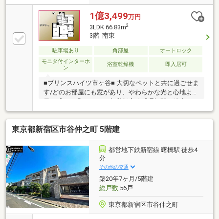
1億3,499
万円
2
3LDK 66.83m
3階 南東
駐車場あり
角部屋
オートロック
モニタ付インターホ
浴室乾燥機
即入居可
ン
■プリンスハイツ市ヶ谷■ 大切なペットと共に過ごせま
す/どのお部屋にも窓があり、やわらかな光と心地よい
風を感じて過ごせます/都営新宿線『曙橋駅』徒歩4
分、雨の日の通勤も遅い帰宅も安心の立地が魅力
東京都新宿区市谷仲之町 5階建
都営地下鉄新宿線 曙橋駅 徒歩4
分
その他の交通
築20年7ヶ月/5階建
総戸数
56戸
東京都新宿区市谷仲之町