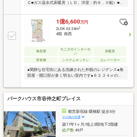
Ｃ■ガス温水式床暖房（ＬＤ、洋室：約６．０帖）■１
４１８サイズのユニットバス■ディスポーザー有■ペッ
ト飼育：可（※規約による制限有り）■オートロック有
■宅配ボックス有～ＬＩＦＥ ＩＮＦＯＲＭＡＴＩＯ
1億6,600
万円
Ｎ～・Ｓａｎｔｏｋｕ河田店：約２３０ｍ・ココカラ
2
2LDK 63.24m
ファイン曙橋店：約２６０ｍ・ローソン市谷仲之町
4階 南西
店：約２７０ｍ・セブンイレブン新宿曙橋駅東店：約
２８０ｍ・まいばすけっと曙橋駅前店：約３００ｍ・
新宿区立牛込仲之小学校：約４００ｍ・新宿区立牛込
モニタ付インターホ
角部屋
床暖房
ン
第一中学校：約１３００ｍ
所有権
システムキッチン
エレベーター
●閑静な住宅街にある洗練された外観のレジデンス●角
部屋・開口部が多く明るい室内です●６３.２４㎡のリ
モートにも適した２LDKタイプ●LDKは約１７.１帖・
LDは床暖房付きで足元から温まります●開放感のある
カウンターキッチンはディスポ―ザ・食洗器・浄水器
パークハウス市谷仲之町プレイス
完備●全居室フローリングのためお掃除も簡単です●ウ
ォークインクロゼット、シューズインクロゼットなど
納得の収納力【充実の仕様・設備】ＴＶモニター付オ
都営新宿線 曙橋駅 徒歩5分
ートロック、床暖房(リビングダイニング・洋室1部
その他の交通
屋)、浄水器付混合水栓、食器洗乾燥機、追焚機能付オ
築17年1ヶ月/地上5階地下2階建
ートバス、浴室暖房換気乾燥機、三面鏡洗面化粧台
総戸数
49戸
等