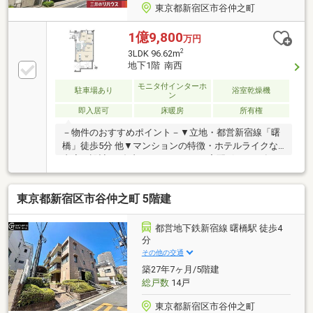
東京都新宿区市谷仲之町
1億9,800
万円
2
3LDK 96.62m
地下1階 南西
モニタ付インターホ
駐車場あり
浴室乾燥機
ン
即入居可
床暖房
所有権
－物件のおすすめポイント－▼立地・都営新宿線「曙
橋」徒歩5分 他▼マンションの特徴・ホテルライクな
内廊下設計・ダブルオートロック・宅配ボックス有・
ペット飼育可能(細則有)▼住戸の特徴・専有面積96.62
平米のゆとりある3LDK・LDの南西側にテラスを設
東京都新宿区市谷仲之町 5階建
置・会話が弾む対面式キッチン・全居室・ホールに収
納スペースを確保・即引渡し可能(残金精算後)▼設
備・床暖房・食洗機／ディスポーザー・浴室1620サイ
都営地下鉄新宿線 曙橋駅 徒歩4
ズ／浴室乾燥機・TVモニタ付インターホン■ ご希望の
分
住まい探しをお手伝いします ━━━━━・・・物件の
その他の交通
詳細・ご相談はお気軽にお問い合わせください。
築27年7ヶ月/5階建
総戸数
14戸
東京都新宿区市谷仲之町