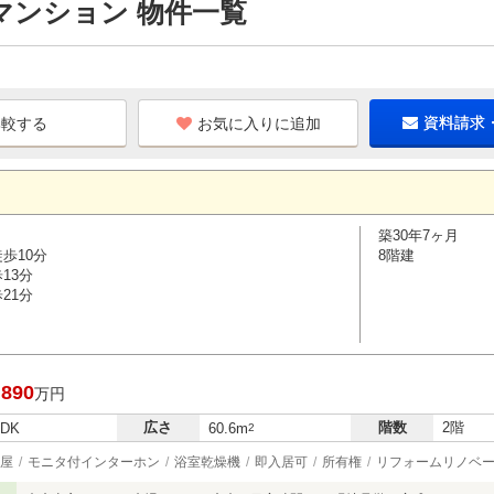
マンション 物件一覧
お気に入りに追加
資料請求
築30年7ヶ月
歩10分
8階建
13分
21分
,890
万円
広さ
階数
2階
LDK
60.6m
2
屋
モニタ付インターホン
浴室乾燥機
即入居可
所有権
リフォームリノベ