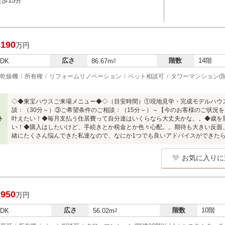
歩15分
,190
万円
広さ
階数
14階
LDK
86.67m
2
乾燥機
所有権
リフォームリノベーション
ペット相談可
タワーマンション(階
◇◆東宝ハウスご来場メニュー◆◇（目安時間）①現地見学・完成モデルハウ
談：（30分～）③ご希望条件のご相談：（15分～）～【今のお客様のご状況を
ト
叶えたい！◆毎月支払う住居費って自分達はいくらなら大丈夫かな。。◆歳を
い！◆購入はしたいけど、手続きとか税金とか色々心配。。期待も大きい反面
緒にたくさん悩んできた私達なので、なにか1つでも良いアドバイスができた
お気に入りに
,950
万円
広さ
階数
10階
LDK
56.02m
2