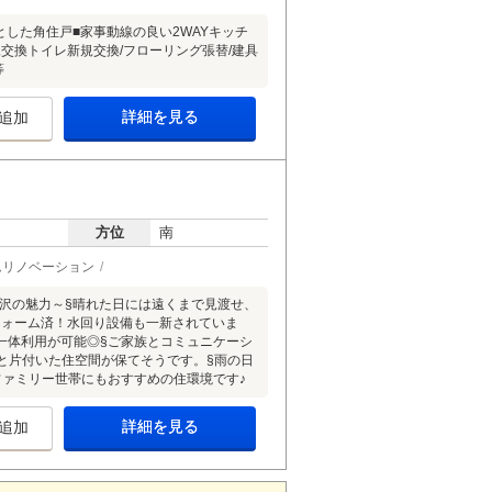
とした角住戸■家事動線の良い2WAYキッチ
交換トイレ新規交換/フローリング張替/建具
等
詳細を見る
追加
方位
南
ムリノベーション
所沢の魅力～§晴れた日には遠くまで見渡せ、
フォーム済！水回り設備も一新されていま
て一体利用が可能◎§ご家族とコミュニケーシ
りと片付いた住空間が保てそうです。§雨の日
ァミリー世帯にもおすすめの住環境です♪
詳細を見る
追加