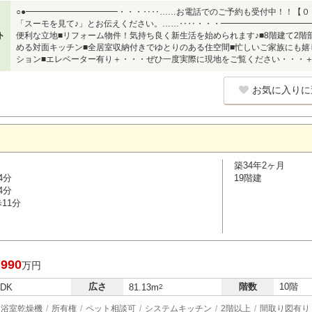
○●━━━━━━━━━━━・・・‥‥……お電話でのご予約も受付中！！【
「スーモを見て♪」とお伝えください。……‥‥・・・━━━━━━━━━━━●
ト
便利な立地■リフォーム物件！気持ち良く新生活を始められます♪■8階建て2階
める対面キッチン■全居室収納付きでゆとりのある住空間■忙しいご家族にも嬉
ション■エレベーター有り＋・・・ぜひ一度実際に現地をご覧ください・・・
お気に入りに
築34年2ヶ月
4分
19階建
4分
11分
,990
万円
広さ
階数
10階
LDK
81.13m
2
浴室乾燥機
所有権
ペット相談可
システムキッチン
2階以上
間取り図有り