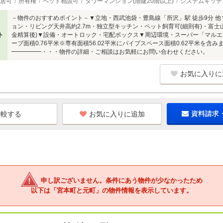
居可
所有権
ペット相談可
タワーマンション(階建20階以上)
システムキッチ
－物件のおすすめポイント－▼立地・西武池袋・豊島線「所沢」駅 徒歩9分 他
ョン・リビング天井高約2.7m・独立型キッチン・ペット飼育可(細則有)・富士
ト
金精算後)▼設備・オートロック・宅配ボックス▼周辺環境・スーパー「マルエツ
ーブ面積0.76平米※専有面積56.02平米にパイプスペース面積0.62平米を含
━━━━━・・・物件の詳細・ご相談はお気軽にお問い合わせください。
お気に入りに
お気に入りに追加
資料請求
申し訳ございません。条件にあう物件が少なかったため
以下は「宮本町と元町」の物件情報を表示しています。