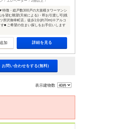
ン
エレベーター
2階以上
▼特徴・総戸数300戸の大規模タワーマンシ
山を望む眺望(天候による)・即お引渡し可(残
所沢御幸町店」徒歩1分(約70m)※アルコ
みます■ ご希望の住まい探しをお手伝いします
詳細を見る
追加
・お問い合わせをする(無料)
表示建物数