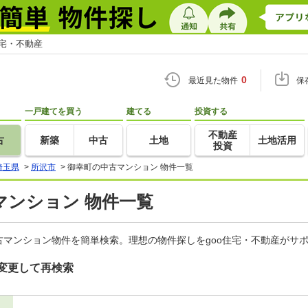
住宅・不動産
0
最近見た物件
保
一戸建てを買う
建てる
投資する
不動産
古
新築
中古
土地
土地活用
投資
埼玉県
>
所沢市
>
御幸町の中古マンション 物件一覧
マンション 物件一覧
マンション物件を簡単検索。理想の物件探しをgoo住宅・不動産がサ
変更して再検索