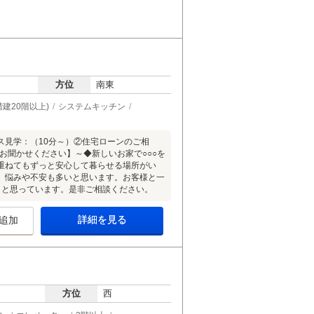
方位
南東
建20階以上)
システムキッチン
ス見学：（10分～）②住宅ローンのご相
お聞かせください】～◆新しいお家で○○○を
重ねてもずっと安心して暮らせる場所がい
、悩みや不安も多いと思います。お客様と一
らと思っています。是非ご相談ください。
詳細を見る
追加
方位
西