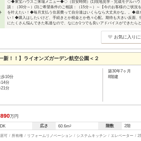
◇◆東宝ハウスご来場メニュー◆◇（目安時間）(1)現地見学・完成モデルハウス
談：（30分～）(3)ご希望条件のご相談：（15分～）～【今のお客様のご状況
ト
を叶えたい！◆毎月支払う住居費って自分達はいくらなら大丈夫かな。。◆歳
い！◆購入はしたいけど、手続きとか税金とか色々心配。期待も大きい反面、
にたくさん悩んできた私達なので、なにか1つでも良いアドバイスができたら
お気に入りに
一新！！】ライオンズガーデン航空公園＜２
築30年7ヶ月
歩10分
8階建
14分
21分
,890
万円
広さ
階数
2階
LDK
60.6m
2
居可
所有権
リフォームリノベーション
システムキッチン
エレベーター
2