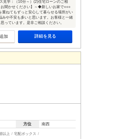
見学：（10分～）(2)住宅ローンのご相
をお聞かせください】～◆新しいお家で○○○
を重ねてもずっと安心して暮らせる場所がい
悩みや不安も多いと思います。お客様と一緒
と思っています。是非ご相談ください。
詳細を見る
追加
方位
南西
階以上
宅配ボックス