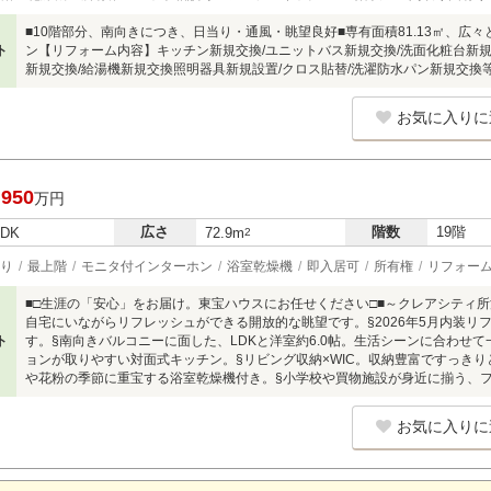
■10階部分、南向きにつき、日当り・通風・眺望良好■専有面積81.13㎡、広々
ト
ン【リフォーム内容】キッチン新規交換/ユニットバス新規交換/洗面化粧台新規
新規交換/給湯機新規交換照明器具新規設置/クロス貼替/洗濯防水パン新規交換
お気に入りに
,950
万円
広さ
階数
19階
LDK
72.9m
2
り
最上階
モニタ付インターホン
浴室乾燥機
即入居可
所有権
リフォー
■□生涯の「安心」をお届け。東宝ハウスにお任せください□■～クレアシティ
自宅にいながらリフレッシュができる開放的な眺望です。§2026年5月内装リ
ト
す。§南向きバルコニーに面した、LDKと洋室約6.0帖。生活シーンに合わせ
ョンが取りやすい対面式キッチン。§リビング収納×WIC。収納豊富ですっき
や花粉の季節に重宝する浴室乾燥機付き。§小学校や買物施設が身近に揃う、フ
お気に入りに