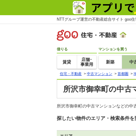
NTTグループ運営の不動産総合サイト goo
借りる
マンションを買う
店舗･
賃貸
新築
中
事業用
住宅・不動産
>
中古マンション
>
首都圏
>
所沢市御幸町の中古
所沢市御幸町の中古マンションなどの中古
探したい物件のエリア・検索条件を