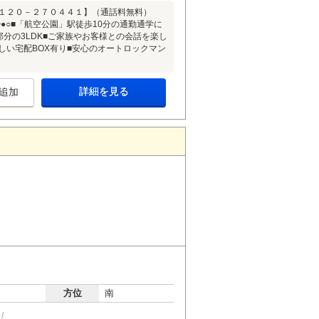
０１２０－２７０４４１】（通話料無料）
○■「航空公園」駅徒歩10分の通勤通学に
部分の3LDK■ご家族やお客様との会話を楽し
しい宅配BOX有り■安心のオートロックマン
＋
詳細を見る
追加
方位
南