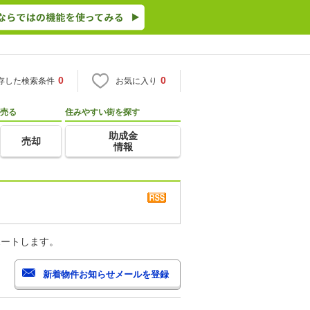
0
0
存した検索条件
お気に入り
売る
住みやすい街を探す
助成金
売却
情報
ポートします。