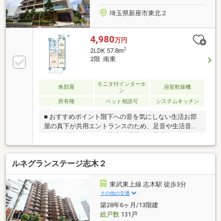
とお伝えいただくとスムーズにご案内できます♪
埼玉県新座市東北２
4,980
万円
2
2LDK 57.8m
2階 南東
モニタ付インターホ
角部屋
浴室乾燥機
ン
所有権
ペット相談可
システムキッチン
■ おすすめポイント階下への音を気にしない生活お部
屋の真下が共用エントランスのため、足音や生活音を
気にせず暮らせます。子育て世帯にも最適です。採
光・通風良好南東・北東・北西の3方向角住戸で、明
るく風通しの良い空間です。豊富な収納力2箇所のWIC
ルネグランステージ志木２
と専用トランクルーム完備で居住スペースを広く使え
ます。好立地・高セキュリティ徒歩5分圏内に商業施
設（マルイ等）や総合病院が充実。ダブルオートロッ
東武東上線 志木駅 徒歩3分
クとセコム防犯設備で安心です。
その他の交通
築28年6ヶ月/13階建
総戸数
131戸