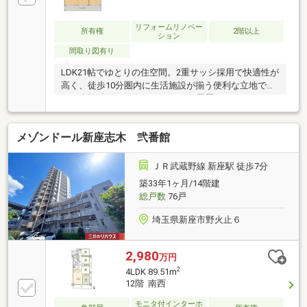
リフォームリノベー
所有権
2階以上
ション
間取り図有り
LDK21帖でゆとりの住空間。2重サッシ採用で快適性が
高く、徒歩10分圏内に生活施設が揃う便利な立地で
す。本物件は2024年にリフォーム履歴あるの住まい
で、室内の清潔感と安心感が魅力です。トイレ・洗面
台・給湯器・照明の交換履歴により、日常生活の快適
メゾンドール新座志木 弐番館
さが向上。広々とした21帖のLDKは家具配置がしやす
く、洋室7.5帖・和室6帖と合わせて使いやすい間取
り。徒歩10分圏内にスーパー・小中学校が揃い、生活
ＪＲ武蔵野線 新座駅 徒歩7分
に便利な立地。ローソン徒歩5分、志木駅へはバス利
築33年1ヶ月/14階建
用でアクセス良好で、バス停まで徒歩3分。ぜひ現地
総戸数
76戸
で広さと住み心地をご体感ください。
埼玉県新座市野火止６
2,980
万円
2
4LDK 89.51m
12階 南西
モニタ付インターホ