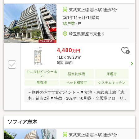
ム内容】○新規交換：キッチン、洗面台、洗濯機防水
パン、温水洗浄機能付トイレ、建具○張替：フローリ
東武東上線 志木駅 徒歩2分
ング、CF、クロス○交換：浴室水栓、ガス給湯器、カ
築1年11ヶ月/12階建
ーテンレール〇浴室乾燥機新規設置〇シーリングライ
総戸数
-戸
ト取付、ダウンライト設置、ハウスクリーニング他
埼玉県新座市東北２
4,480
万円
2
1LDK 38.28m
5階 南西
モニタ付インターホ
浴室乾燥機
床暖房
ン
所有権
ペット相談可
システムキッチン
－物件のおすすめポイント－▼立地・東武東上線「志
木」徒歩2分▼特徴・2024年10月築・全居室フローリ
ング仕様・約4帖洋室はLDKと一体利用も可能・キッチ
ンは浄水器搭載の対面式・WICやSCなどの収納を設
置・ペット飼育可能(細則有)▼設備・TVモニタ付イン
ソフィア志木
ターホン・オートロック・宅配BOX▼周辺環境・
TAIRAYA志木店 徒歩2分(約60m)・ファミリーマート志
木駅南口店 徒歩1分(約50m)※インターホンIOTシステ
東武東上線 志木駅 徒歩2分