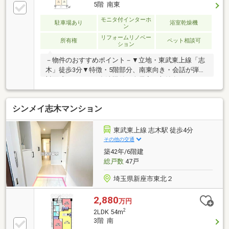
面化粧台 等【張替】クロス、フローリング、CF 等
5階 南東
【その他】シーリングライト取付 他▼周辺環境・
TAIRAYA志木店 徒歩4分(約260m)■ ご希望の住まい探し
モニタ付インターホ
駐車場あり
浴室乾燥機
ン
をお手伝いします ━━━━━・・・物件の詳細・ご相
リフォームリノベー
談はお気軽にお問い合わせください。
所有権
ペット相談可
ション
－物件のおすすめポイント－▼立地・東武東上線「志
木」徒歩3分▼特徴・5階部分、南東向き・会話が弾む
対面式キッチン、食洗機付・全居室に収納有・テラス
感覚で使える北西バルコニー・ペット飼育可(細則
有)▼2026年8月室内リフォーム内容【新規交換】キッ
シンメイ志木マンション
チン、UB、洗面台、トイレ 等【張替】フローリン
グ、クロス、CF 等【その他】ダウンライト設置 他▼
周辺環境・TAIRAYA志木店 徒歩4分(約260m)・セブン
東武東上線 志木駅 徒歩4分
イレブン志木駅前店 徒歩1分(約20m)■ ご希望の住まい
その他の交通
探しをお手伝いします ━━━━━・・・物件の詳細・
築42年/6階建
ご相談はお気軽にお問い合わせください。
総戸数
47戸
埼玉県新座市東北２
2,880
万円
2
2LDK 54m
3階 南