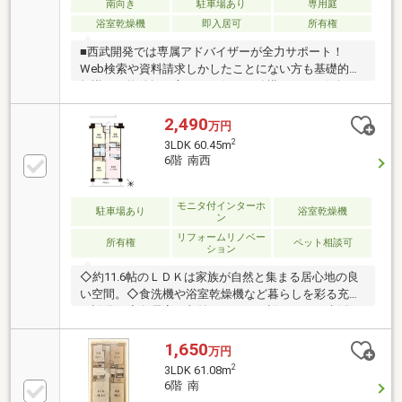
南向き
駐車場あり
専用庭
浴室乾燥機
即入居可
所有権
■西武開発では専属アドバイザーが全力サポート！
Web検索や資料請求しかしたことにない方も基礎的な
知識から物件探し方まで、何でも結構です。お気軽に
ご相談ください。◆Web検索ではカバーしきれないご
要望にもお答えできます！◆ホームページ未掲載物件
2,490
万円
や当社でしか扱っていない物件からも厳選してオスス
2
3LDK 60.45m
メ物件をご紹介！◆アドバイザー全員が損害保険募集
6階 南西
人資格保持者アフターフォローもおまかせください！
◆お住まいの購入にかかわる住宅ローン【フラット
35】・【家電販売】・【家具販売】・【保険の見直
モニタ付インターホ
駐車場あり
浴室乾燥機
ン
し】等におせっかいをする会社です！
リフォームリノベー
所有権
ペット相談可
ション
◇約11.6帖のＬＤＫは家族が自然と集まる居心地の良
い空間。◇食洗機や浴室乾燥機など暮らしを彩る充実
の設備。◇各居室に収納スペースが設けられ，生活ス
ペースを広く利用できます。◇ペットも大切な家族の
一員，一緒に新生活をはじめましょう！◇新座市立大
1,650
万円
和田小学校まで徒歩約28分の立地。◇毎日の買物に便
2
3LDK 61.08m
利な徒歩約9分のビッグ・エー朝霞膝折団地店。◇富
6階 南
岡医院まで徒歩約11分，かかりつけの病院を近くにも