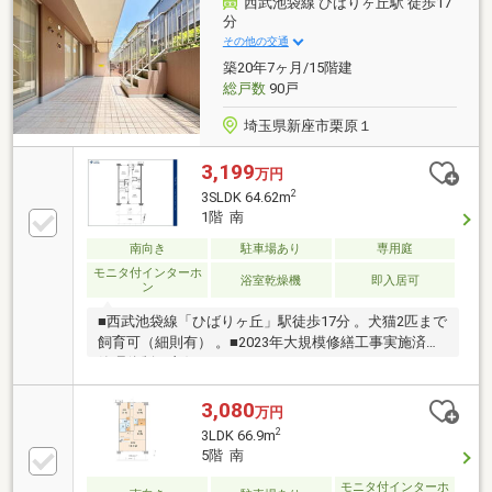
西武池袋線 ひばりヶ丘駅 徒歩17
損害保険募集人資格保持者アフターフォローもおまか
分
せください！◆お住まいの購入にかかわる住宅ローン
その他の交通
【フラット35】・【家電販売】・【家具販売】・【保
築20年7ヶ月/15階建
険の見直し】等におせっかいをする会社です！
総戸数
90戸
埼玉県新座市栗原１
3,199
万円
2
3SLDK 64.62m
1階 南
南向き
駐車場あり
専用庭
モニタ付インターホ
浴室乾燥機
即入居可
ン
■西武池袋線「ひばりヶ丘」駅徒歩17分 。犬猫2匹まで
飼育可（細則有） 。■2023年大規模修繕工事実施済で
管理体制も良好です 。□□ A very COOL every LIFE !
□□ご購入後の「おウチ」と「お金」のご相談窓口をご
用意しております！・金利上昇時のリスクヘッジ、借
3,080
万円
換え相談、繰上返済のタイミング、各種保険の見直
2
3LDK 66.9m
し・・・etc・おウチの設備保証や定期点検、駆け付け
5階 南
サービス・・・etcまずはお気軽に現地をご覧下さいま
せ。物件の詳細について、ご見学希望のお客様は下記
モニタ付インターホ