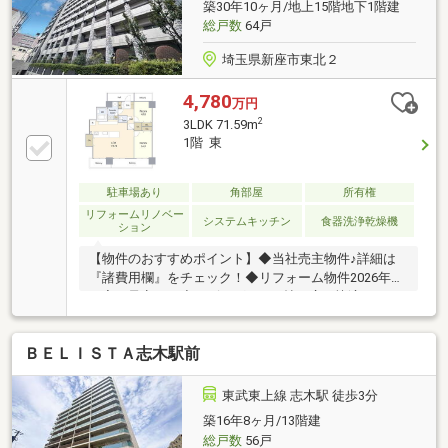
築30年10ヶ月/地上15階地下1階建
総戸数
64戸
埼玉県新座市東北２
4,780
万円
2
3LDK 71.59m
1階 東
駐車場あり
角部屋
所有権
リフォームリノベー
システムキッチン
食器洗浄乾燥機
ション
【物件のおすすめポイント】◆当社売主物件♪詳細は
『諸費用欄』をチェック！◆リフォーム物件2026年８
月完了予定です◆リビングが19.7帖で広々快適です
♪◆東武東上線「志木」駅まで、徒歩3分の利便性！ ※
諸費用につきましてはぜひご相談ください！下記物件
ＢＥＬＩＳＴＡ志木駅前
概要詳細の『諸費用欄』を必ずご確認ください！！ ※
資料のご請求は、下のオレンジマークの【資料請求】
よりお問い合わせください♪ お問い合わせお待ちして
東武東上線 志木駅 徒歩3分
おります！ ※電話でのお問い合わせは【048-475-
築16年8ヶ月/13階建
8328】まで！ お問い合わせの際は【SUUMOを見た】
総戸数
56戸