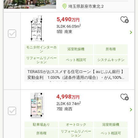
埼玉県新座市東北２
5,490
万円
2
3LDK 66.05m
5階 南東
モニタ付インターホ
浴室乾燥機
所有権
ン
リフォームリノベー
ペット相談可
システムキッチン
ション
TERASSがおススメする住宅ローン【 auじぶん銀行 】
変動金利 1.030%（諸条件適用の場合）・がん100%
保障団信が【金利上乗せなし】で加入可能！・頭金0
円でも可能！・諸費用も、物件価格の10%までは融資
可能！※2026年8月現在■用途別に使用できる両面バル
4,998
万円
コニー■食器洗浄機付きで家事負担を軽減■オートロッ
2
2LDK 63.74m
ク・TVモニター付インターホン・宅配ボックス付き
7階 南西
【リフォーム内容】〇新規交換：キッチン、浴室、洗
面台、トイレ、防水パン、建具〇張替：クッションフ
ロア、クロス、フローリング〇シーリングライト取
駐車場あり
オートロック
浴室乾燥機
付、ダウンライト設置、カーテンレール交換、ハウス
リフォームリノベー
所有権
ペット相談可
ション
クリーニング他