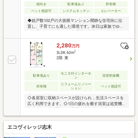
パー、ドラッグストアなど生活利便施設が徒歩圏内に
南向き
駐車場あり
所有権
充実
ペット相談可
システムキッチン
エレベーター
◆総戸数102戸の大規模マンション閑静な住宅街に位
置し、子育てにも適した環境です。休日は家族でゆっ
たり過ごせる、穏やかな住環境が魅力です。☆売却保
証キャンペーン実施中☆売却をご依頼いただきます
と、もし期間内に売れなかった場合も予めお伝えした
2,280
万円
保証額で100％買取いたします！住み替えをご検討の
2
3LDK 62m
方はぜひ一度ご相談ください。
2階 東
モニタ付インターホ
駐車場あり
浴室乾燥機
ン
リフォームリノベー
所有権
ペット相談可
ション
◇各居室に収納スペースが設けられ，生活スペースを
広く利用できます。◇1日の疲れを癒す浴室は追焚機
能付でいつでも温かいお風呂で寛げます。◇雨の日や
花粉の時期も気にせず洗濯物を乾かすことができる浴
室乾燥機。◇新座市立大和田小学校まで徒歩約26分の
エコヴィレッジ志木
立地。◇毎日の買物に便利な徒歩約10分の西友 新座
店。◇野火止クリニックまで徒歩約10分，かかりつけ