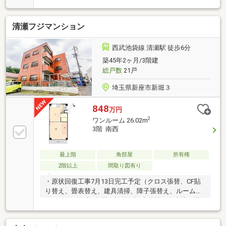
清瀬フジマンション
西武池袋線 清瀬駅 徒歩6分
築45年2ヶ月/3階建
総戸数
21戸
埼玉県新座市新堀３
848
万円
2
ワンルーム 26.02m
3階 南西
最上階
角部屋
所有権
2階以上
間取り図有り
・原状回復工事7月13日完工予定（クロス張替、CF貼
り替え、畳表替え、建具清掃、障子張替え、ルームク
リーニング）◆3年間の設備保証◆弊社から直接ご購
入のお客様には、修理費用を軽減する「あんしん保
証」サービスを用意しております。（※諸条件あり）