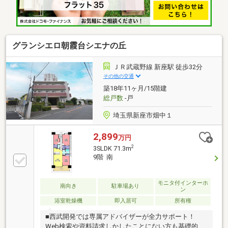
友達とも集まりやすい！
△▼△▼△▼△▼△▼△▼△▼△▼△▼△▼△▼△▼△▼
新座市の不動産の事は『ベストセレクト』へお任せく
ださい！お問い合わせは店舗直通「０４８－４８７－
３９００」へ！！
グランシエロ朝霞台シエナの丘
ＪＲ武蔵野線 新座駅 徒歩32分
その他の交通
築18年11ヶ月/15階建
総戸数
-戸
埼玉県新座市畑中１
2,899
万円
2
3SLDK 71.3m
9階 南
モニタ付インターホ
南向き
駐車場あり
ン
浴室乾燥機
即入居可
所有権
■西武開発では専属アドバイザーが全力サポート！
Web検索や資料請求しかしたことにない方も基礎的な