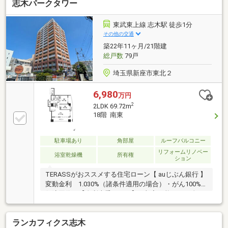
志木パークタワー
◆24時間トラブル対応◆成約されたお客様には、突発
的な設備トラブルに対応する「駆けつけ」サービスを
提供しております。24時間365日コールセンター対
東武東上線 志木駅 徒歩1分
応、30分以内の一次応急処置を無料で実施。（※諸条
その他の交通
件あり）
築22年11ヶ月/21階建
総戸数
79戸
埼玉県新座市東北２
6,980
万円
2
2LDK 69.72m
18階 南東
駐車場あり
角部屋
ルーフバルコニー
リフォームリノベー
浴室乾燥機
所有権
ション
TERASSがおススメする住宅ローン【 auじぶん銀行 】
変動金利 1.030%（諸条件適用の場合）・がん100%
保障団信が【金利上乗せなし】で加入可能！・頭金0
円でも可能！・諸費用も、物件価格の10%までは融資
可能！※2026年8月現在■2面バルコニー、全居室がバル
ランカフィクス志木
コニーに面した住戸■24時間ゴミ出し可能【リフォー