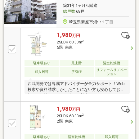
築31年1ヶ月/5階建
総戸数
68戸
埼玉県新座市畑中１丁目
1,980
万円
2
2SLDK 68.33m
5階 南東
駐車場あり
最上階
浴室乾燥機
リフォームリノベー
即入居可
所有権
ション
西武開発では専属アドバイザーが全力サポート！Web
検索や資料請求しかしたことにない方も安心してお気
軽にご相談ください。◆Web検索ではカバーしきれな
いご要望にもお答えできます！◆ホームページ未掲載
物件や当社でしか扱っていない物件からも厳選してオ
1,980
万円
ススメ物件をご紹介！◆アドバイザー全員が損害保険
2
2SLDK 68.33m
募集人資格保持者アフターフォローもおまかせくださ
2階 南東
い！◆お住まいの購入にかかわる住宅ローン【フラッ
ト35】・【家電販売】・【家具販売】・【保険の見直
し】等におせっかいをする会社です！
駐車場あり
浴室乾燥機
即入居可