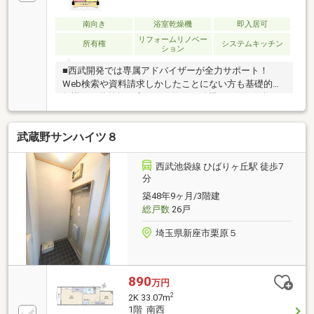
南向き
浴室乾燥機
即入居可
リフォームリノベー
所有権
システムキッチン
ション
■西武開発では専属アドバイザーが全力サポート！
Web検索や資料請求しかしたことにない方も基礎的な
知識から物件探し方まで、何でも結構です。お気軽に
ご相談ください。◆Web検索ではカバーしきれないご
要望にもお答えできます！◆ホームページ未掲載物件
武蔵野サンハイツ８
や当社でしか扱っていない物件からも厳選してオスス
メ物件をご紹介！◆アドバイザー全員が損害保険募集
人資格保持者アフターフォローもおまかせください！
西武池袋線 ひばりヶ丘駅 徒歩7
◆お住まいの購入にかかわる住宅ローン【フラット
分
35】・【家電販売】・【家具販売】・【保険の見直
築48年9ヶ月/3階建
し】等におせっかいをする会社です！
総戸数
26戸
埼玉県新座市栗原５
890
万円
2
2K 33.07m
1階 南西