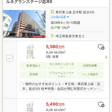
ルネグランステージ志木Ⅱ
東武東上線 志木駅 徒歩3分
その他の交通
築28年6ヶ月/13階建
総戸数
136戸
埼玉県新座市東北２
5,580
万円
2
3LDK 66.05m
3階 南東
モニタ付インターホ
駐車場あり
浴室乾燥機
ン
リフォームリノベー
所有権
ペット相談可
ション
－物件のおすすめポイント－▼立地・東武東上線「志
木」徒歩3分 他▼特徴・会話が弾む対面式キッチン・
全居室に収納を設置・バルコニーに3室が面する設
計・住戸の独立性を高める玄関ポーチ有・ペット飼育
可(細則有)▼設備・オートロック・防犯カメラ▼2026
5,490
万円
年8月室内リフォーム内容【交換】キッチン、UB、洗
2
3LDK 66.05m