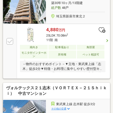
ム利用料330円／月■ ご希望の住まい探しをお手伝いし
築30年10ヶ月/13階建
ます ━━━━━・・・物件の詳細・ご相談はお気軽に
総戸数
48戸
お問い合わせください。
埼玉県新座市東北２
4,880
万円
2
2SLDK 70.08m
11階 南
南向き
駐車場あり
角部屋
モニタ付インターホ
所有権
ペット相談可
ン
－物件のおすすめポイント－▼立地・東武東上線「志
木」徒歩2分▼特徴・お料理に集中しやすい壁付型キ
ッチン・リビングに足を伸ばしてくつろげる和室が隣
接・室内随所に収納スペースを設置・サービススペー
スは窓・収納付、多目的に利用可能・室内丁寧に使用
ヴォルテックス２１志木（ＶＯＲＴＥＸ－２１Ｓｈｉｋ
されています・ペット飼育可能(細則有)▼設備・食洗
機・オートロック・宅配ボックス▼周辺環境・カスミ
ｉ） 中古マンション
フードスクエア志木店 徒歩3分(約230m)・マルイファ
ミリー志木店 徒歩6分(約420m)■ ご希望の住まい探し
東武東上線 志木駅 徒歩3分
をお手伝いします ━━━━━・・・物件の詳細・ご相
その他の交通
談はお気軽にお問い合わせください。