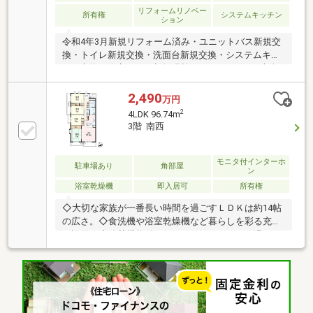
リフォームリノベー
所有権
システムキッチン
ション
令和4年3月新規リフォーム済み・ユニットバス新規交
換・トイレ新規交換・洗面台新規交換・システムキッ
チン交換・全室クロス新規張替え・フローリング新規
貼替・畳新規交換
2,490
万円
2
4LDK 96.74m
3階 南西
モニタ付インターホ
駐車場あり
角部屋
ン
浴室乾燥機
即入居可
所有権
◇大切な家族が一番長い時間を過ごすＬＤＫは約14帖
の広さ。◇食洗機や浴室乾燥機など暮らしを彩る充実
の設備。◇追焚機能付ユニットバスでいつでも温かい
お風呂で寛げます。◇新座市立第四小学校まで徒歩約
20分の立地。◇毎日の買物に便利な徒歩約10分のオー
ケー 新座野火止店。◇新座内科おなかクリニックまで
徒歩約9分，かかりつけの病院を近くにもてると安
心。◇畑中ホタル公園まで徒歩約9分で近くに住むお