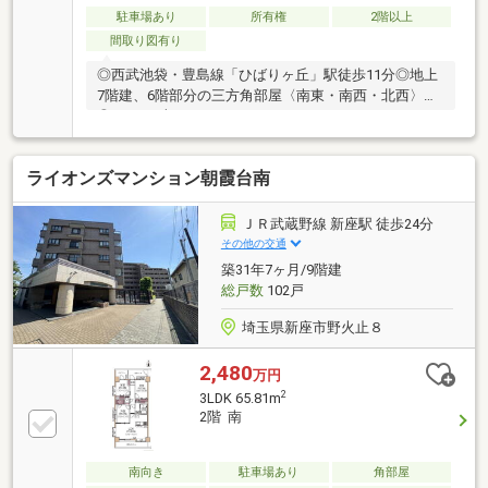
駐車場あり
所有権
2階以上
間取り図有り
◎西武池袋・豊島線「ひばりヶ丘」駅徒歩11分◎地上
7階建、6階部分の三方角部屋〈南東・南西・北西〉
◎39.27平米のルーフバルコニー～Life Information～
◇ライフ新座店…約350m(徒歩5分)◇ミニストップ新
座栗原店…約280m(徒歩4分)◇クリエイトSD新座栗原
ライオンズマンション朝霞台南
店…約420m(徒歩6分)◇栗原公園…約400m(徒歩5分)◇
エミオひばりヶ丘…約1，000m(徒歩13分)◇市立野寺
小学校…約620m(徒歩8分)◇市立大門中学校…約1，
ＪＲ武蔵野線 新座駅 徒歩24分
100m(徒歩14分)
その他の交通
築31年7ヶ月/9階建
総戸数
102戸
埼玉県新座市野火止８
2,480
万円
2
3LDK 65.81m
2階 南
南向き
駐車場あり
角部屋