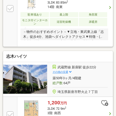
2
3LDK 83.85m
14階 南東
駐車場あり
最上階
角部屋
モニタ付インターホ
浴室乾燥機
床暖房
ン
－物件のおすすめポイント－▼立地・東武東上線「志
木」徒歩4分、池袋へダイレクトアクセス▼特徴・(株)
大京旧分譲マンション・家族を見守れる対面式キッチ
ン・浴室はゆったり過ごせるゆとりの1620サイズ、窓
付・WICや納戸など全居室に収納スペース有・リビン
志木ハイツ
グ、居室、玄関＋水回りにエコカラット施工（機能性
と意匠性を兼ね備えた仕様）・ペット飼育可能(細則
有)▼設備・床暖房(LD)・食洗機・浄水器・ディスポー
武蔵野線 新座駅 徒歩22分
ザー・浴室乾燥機・24時間対応宅配ボックス▼周辺環
その他の交通
境・TAIRAYA志木店 徒歩4分(約300m)・セブンイレブ
築50年3ヶ月/4階建
ン志木駅南口店 徒歩1分(約80m)
総戸数
64戸
埼玉県新座市野火止７丁目
1,200
万円
2
2LDK 72.9m
3階 南西