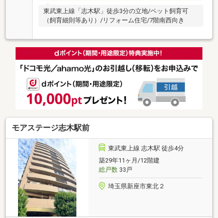
東武東上線「志木駅」徒歩3分の立地/ペット飼育可
（飼育細則等あり）/リフォーム住宅/7階南西向き
モアステージ志木駅前
東武東上線 志木駅 徒歩4分
築29年11ヶ月/12階建
総戸数
33戸
埼玉県新座市東北２