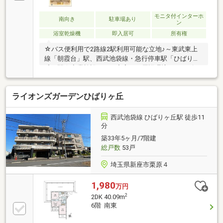
てると安心ですね。
△▼△▼△▼△▼△▼△▼△▼△▼△▼△▼△▼△▼△▼
モニタ付インターホ
南向き
駐車場あり
ン
新座市の不動産の事は『ベストセレクト』へお任せく
浴室乾燥機
即入居可
所有権
ださい！お問い合わせは店舗直通「０４８－４８７－
３９００」まで！！
☆バス便利用で2路線2駅利用可能な立地♪～東武東上
線「朝霞台」駅、西武池袋線・急行停車駅「ひばりヶ
丘」駅☆商業施設などが充実した周辺環境～コンビニ
徒歩3分
ライオンズガーデンひばりヶ丘
西武池袋線 ひばりヶ丘駅 徒歩11
分
築33年5ヶ月/7階建
総戸数
53戸
埼玉県新座市栗原４
1,980
万円
2
2DK 40.09m
6階 南東