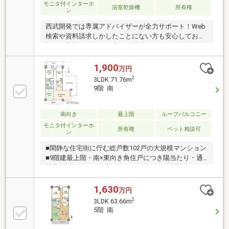
モニタ付インターホ
浴室乾燥機
所有権
ン
西武開発では専属アドバイザーが全力サポート！Web
検索や資料請求しかしたことにない方も安心してお気
軽にご相談ください。◆Web検索ではカバーしきれな
いご要望にもお答えできます！◆ホームページ未掲載
物件や当社でしか扱っていない物件からも厳選してオ
1,900
万円
ススメ物件をご紹介！◆アドバイザー全員が損害保険
2
3LDK 71.76m
募集人資格保持者アフターフォローもおまかせくださ
9階 南
い！◆お住まいの購入にかかわる住宅ローン【フラッ
ト35】・【家電販売】・【家具販売】・【保険の見直
し】等におせっかいをする会社です！
南向き
最上階
ルーフバルコニー
モニタ付インターホ
所有権
ペット相談可
ン
■閑静な住宅街に佇む総戸数102戸の大規模マンション
■9階建最上階・南×東向き角住戸につき陽当たり・通
風良好■約27.6m2の広々ルーフバルコニー付き ガー
デニングやアウトドアリビングなど多彩な用途で活用
可能■専用ポーチ付きで戸建て感覚のプライベート性
1,630
万円
を確保■浴室追い焚き機能付きでいつでも快適なバス
2
3LDK 63.66m
タイム■24時間換気システム採用■オートロック・TV
5階 南
モニター付インターホンで安心のセキュリティ■ペッ
ト飼育可能（規約による制限あり）■コンビニやスー