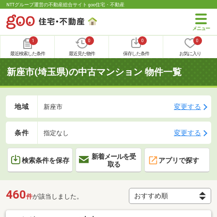
NTTグループ運営の不動産総合サイト goo住宅・不動産
1
0
0
0
最近検索した条件
最近見た物件
保存した条件
お気に入り
新座市(埼玉県)の中古マンション 物件一覧
地域
変更する
新座市
条件
変更する
指定なし
新着メールを受
検索条件を保存
アプリで探す
取る
460
件
が該当しました。