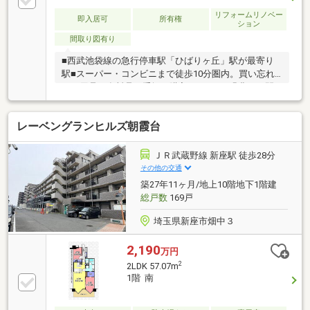
リフォームリノベー
即入居可
所有権
ション
間取り図有り
■西武池袋線の急行停車駅「ひばりヶ丘」駅が最寄り
駅■スーパー・コンビニまで徒歩10分圏内。買い忘れ
た日用品や食料品を手軽に購入できます■緑豊かな閑
静な住宅街■南西向きバルコニー■洋室(西側）に収納
力のあるクローゼット
レーベングランヒルズ朝霞台
ＪＲ武蔵野線 新座駅 徒歩28分
その他の交通
築27年11ヶ月/地上10階地下1階建
総戸数
169戸
埼玉県新座市畑中３
2,190
万円
2
2LDK 57.07m
1階 南