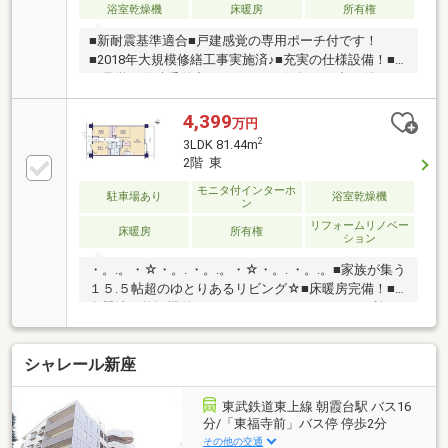
浴室乾燥機
床暖房
所有権
■新耐震基準適合■戸建感覚の専用ポーチ付です！
■2018年大規模修繕工事実施済♪■充実の仕様設備！■
ご見学は随時受付中ですので、お気軽にお申し付け下
さい！【東宝ハウス練馬にご相談ください！】・生涯
にわたるアフターサポート「東宝ハウスNEXT」。購
4,399
万円
入後も、税務や法務・保険の最適化・借換等のご提案
2
3LDK 81.44m
が可能です。・数ある提携銀行から最適な住宅ローン
2階 東
のご提案を。20以上の提携した金融機関からお客様の
モニタ付インターホ
要望に沿った住宅ローンをご紹介します。物件の詳細
駐車場あり
浴室乾燥機
ン
について、ご見学希望のお客様は下記番号までお気軽
リフォームリノベー
にご連絡下さい。お問い合わせ専用フリーダイヤル ：
床暖房
所有権
ション
０１２０－０６３－００２
・。.。・☆・。. ・。.。・☆・。. ・。.。■家族が集う
１５.５帖超のゆとりあるリビング☆■床暖房完備！■
食器洗い乾燥機付きシステムキッチン■あると便利な
リビング内納戸～掃除道具などもスッキリ！■リフォ
ーム実施☆～2023.11月29日済～・新規交換…システム
シャレール新座
キッチン、ユニットバス、洗面スペース、トイレな
ど・新規貼替…クロス、フローリング、フロアタイル
ほか■ペットOK■充実の周辺環境・ヤオコー 徒歩８
東武鉄道東上線 朝霞台駅 バス16
分・肉のハナマサ 徒歩４分・クリエイトS・D 徒歩５
分/「東福寺前」バス停 停歩2分
分・ローソン100 徒歩５分ほか
その他の交通