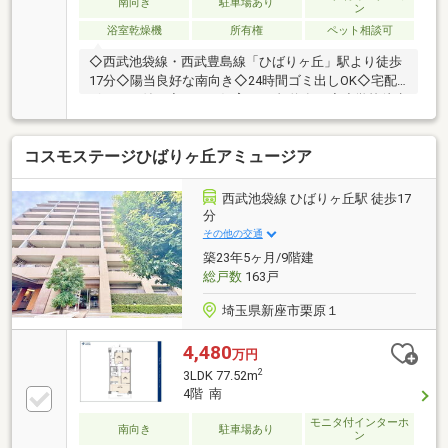
南向き
駐車場あり
ン
番号までお気軽にご連絡下さい。お問い合わせ専用フ
浴室乾燥機
所有権
ペット相談可
リーダイヤル ： ０１２０－０６８－１０１
◇西武池袋線・西武豊島線「ひばりヶ丘」駅より徒歩
17分◇陽当良好な南向き◇24時間ゴミ出しOK◇宅配
ボックス付き◇ペット飼育OK（規約有）◇小学校徒歩
5分◇周辺環境充実13.3帖のLDKは南向きのバルコニー
に面し、大きな窓から明るい陽ざしがたっぷり入る明
コスモステージひばりヶ丘アミュージア
るい空間！各居室収納完備となっておりますので、衣
類やお荷物などがすっきり片付きお部屋を広くお使い
いただけます♪徒歩圏内に教育施設や商業施設が揃っ
西武池袋線 ひばりヶ丘駅 徒歩17
た住みやすいエリア！周辺環境も併せてご案内いたし
分
ます。資料請求や見学のご予約などマイタウン朝霞店
その他の交通
までお気軽にお問い合わせください。
築23年5ヶ月/9階建
総戸数
163戸
埼玉県新座市栗原１
4,480
万円
2
3LDK 77.52m
4階 南
モニタ付インターホ
南向き
駐車場あり
ン