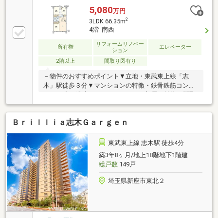
5,080
万円
2
3LDK 66.35m
4階 南西
リフォームリノベー
所有権
エレベーター
ション
2階以上
間取り図有り
－物件のおすすめポイント▼立地・東武東上線「志
木」駅徒歩３分▼マンションの特徴・鉄骨鉄筋コンク
リート造12階建・オートロック▼お部屋の特徴・間取
3LDK・バルコニー面積11.44平米▼設備・浴室に換気
暖房乾燥機付・キッチン浄水器付▼リフォーム内容
Ｂｒｉｌｌｉａ志木Ｇａｒｇｅｎ
（2026年7月実施）・システムキッチン交換・ユニッ
トバス交換・洗面化粧台交換・便器・便座交換・フロ
ーリング貼替・クロス貼替▼周辺環境・ファミリーマ
東武東上線 志木駅 徒歩4分
ート志木駅南口店 約150ｍ・TAIRAYA志木店 約60ｍ
築3年8ヶ月/地上18階地下1階建
■ご希望の住まい探しをお手伝いします。物件の詳
総戸数
149戸
細・ご相談はお気軽にお問い合わせください。
埼玉県新座市東北２