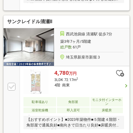
知識から物件探し方まで、何でも結構です。お気軽に
ご相談ください。◆Web検索ではカバーしきれないご
要望にもお答えできます！◆ホームページ未掲載物件
サンクレイドル清瀬Ⅱ
や当社でしか扱っていない物件からも厳選してオスス
メ物件をご紹介！◆アドバイザー全員が損害保険募集
人資格保持者アフターフォローもおまかせください！
西武池袋線 清瀬駅 徒歩7分
◆お住まいの購入にかかわる住宅ローン【フラット
築3年7ヶ月/5階建
35】・【家電販売】・【家具販売】・【保険の見直
総戸数
61戸
し】等におせっかいをする会社です！
埼玉県新座市新堀３
4,780
万円
2
3LDK 72.17m
4階 南東
モニタ付インターホ
駐車場あり
角部屋
ン
浴室乾燥機
即入居可
床暖房
【おすすめポイント】■2023年築物件■５階建４階部・
角部屋で通風良好■南向きで日当たり良好■床暖房付き
で快適な生活環境■オートロック・防犯カメラ付きで