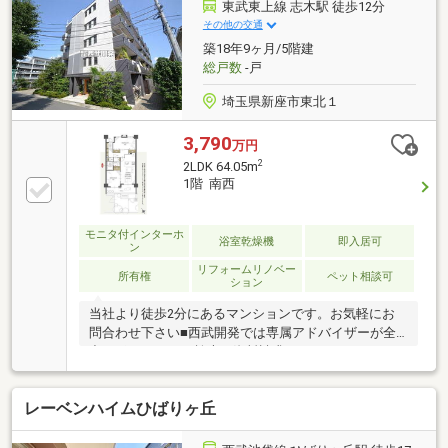
の病院を近くにもてると安心ですね。◇最寄りのバス
東武東上線 志木駅 徒歩12分
停まで徒歩約5分の立地。
その他の交通
△▼△▼△▼△▼△▼△▼△▼△▼△▼△▼△▼△▼△▼
築18年9ヶ月/5階建
新座市の不動産の事は『ベストセレクト』へお任せく
総戸数
-戸
ださい！お問い合わせは店舗直通「０４８－４８７－
３９００」へ！！
埼玉県新座市東北１
3,790
万円
2
2LDK 64.05m
1階 南西
モニタ付インターホ
浴室乾燥機
即入居可
ン
リフォームリノベー
所有権
ペット相談可
ション
当社より徒歩2分にあるマンションです。お気軽にお
問合わせ下さい■西武開発では専属アドバイザーが全
力サポート！Web検索や資料請求しかしたことにない
方も基礎的な知識から物件探し方まで、何でも結構で
す。お気軽にご相談ください。◆Web検索ではカバー
レーベンハイムひばりヶ丘
しきれないご要望にもお答えできます！◆ホームペー
ジ未掲載物件や当社でしか扱っていない物件からも厳
選してオススメ物件をご紹介！◆アドバイザー全員が