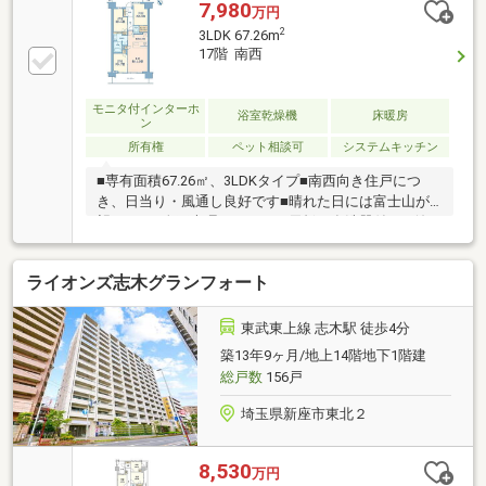
7,980
万円
2
3LDK 67.26m
17階 南西
モニタ付インターホ
浴室乾燥機
床暖房
ン
所有権
ペット相談可
システムキッチン
■専有面積67.26㎡、3LDKタイプ■南西向き住戸につ
き、日当り・風通し良好です■晴れた日には富士山が
望めます■人工大理石キッチン天板、食洗器付き、浄
水器一体型混合水栓■1418サイズのバスルーム、浴室
暖房乾燥機付き■LD部分TES温水式床暖房設置■ウォー
ライオンズ志木グランフォート
クインクローゼット、全室収納有■柱の出っ張りをな
くすアウトフレーム工法で室内すっきりとした印象で
す■二重床・二重天井構造■ペアガラス冊子を採用し、
東武東上線 志木駅 徒歩4分
断熱性を高め、結露を抑えます■カラーモニター付き
築13年9ヶ月/地上14階地下1階建
インターホン■ダブルオートロックでセキュリティも
総戸数
156戸
安心■宅配ボックス有■24時間ゴミ出し可能■ペット飼
育可（規約による制…
埼玉県新座市東北２
8,530
万円