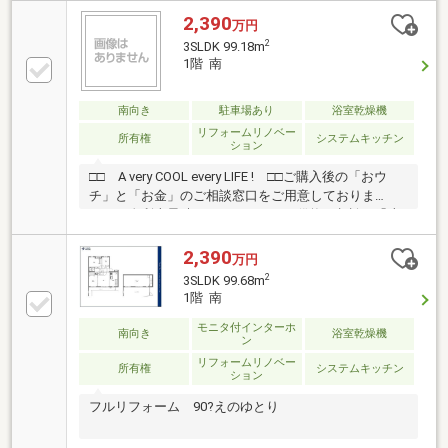
2,390
万円
2
3SLDK 99.18m
1階 南
南向き
駐車場あり
浴室乾燥機
リフォームリノベー
所有権
システムキッチン
ション
□□ A very COOL every LIFE ! □□ご購入後の「おウ
チ」と「お金」のご相談窓口をご用意しておりま
す！・金利上昇時のリスクヘッジ、借換え相談、繰上
返済のタイミング、各種保険の見直し・・・etc・おウ
チの設備保証や定期点検、駆け付けサービス・・・etc
2,390
万円
まずはお気軽に現地をご覧下さいませ。物件の詳細に
2
3SLDK 99.68m
ついて、ご見学希望のお客様は下記番号までお気軽に
1階 南
ご連絡下さい。お問い合わせ専用フリーダイヤル ：０
１２０－５１０ー００３
モニタ付インターホ
南向き
浴室乾燥機
ン
リフォームリノベー
所有権
システムキッチン
ション
フルリフォーム 90?えのゆとり