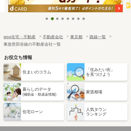
goo住宅・不動産
不動産会社
東京都
路線一覧
東急世田谷線の不動産会社一覧
お役立ち情報
「住みたい街」
住まいのコラム
を見つけよう
暮らしのデータ
家賃相場
(補助金・助成金情報)
人気タウン
住宅ローン
ランキング