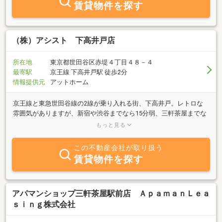
賃貸物件を探す
「お付き合いさせて頂きます！」アシスト三軒茶屋店スタッフ一
同、心よりお待ちしております♪
（株）アシスト 下高井戸店
所在地
東京都世田谷区赤堤４丁目４８－４
最寄駅
京王線 下高井戸駅 徒歩2分
情報提供元
アットホーム
京王線と東急世田谷線の2線が乗り入れる街、下高井戸。レトロな
雰囲気がありますが、新宿や渋谷までなら15分弱、三軒茶屋までな
ら16分で移動可能なアクセス良好なエリアです。下高井戸駅周辺に
もっと見る
は、活気に溢れる「下高井戸商店街」があります。スーパーや個人
商店、飲食店などが豊富にあるので、お買い物や外食に便利な街で
この不動産会社が取り扱う
す。駅周辺の商店街から離れると、落ち着いた住宅街が広がってい
賃貸物件を探す
ます。日本大学が近く、また周辺駅と比べると家賃相場が低めなの
で、学生向けの物件が充実しています。駅近くには羽根木公園や赤
池公園、学問の神様を祀る菅原神社も。子育てをしやすい環境が整
っているのも、下高井戸に住む魅力でしょう。
アパマンショップ三軒茶屋駅前店 ＡｐａｍａｎＬｅａ
ｓｉｎｇ株式会社