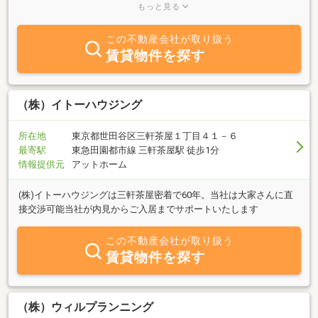
ます。 自社ブランドであるI-AREAシリーズの建設をはじめとする賃
もっと見る
貸マンションの運営・管理、売買物件・賃貸物件のご紹介やお客様
のニーズに合わせた住まいづくりのご提案を行っております。 ま
この不動産会社が取り扱う
た、世田谷通りに面した当店は、心地よく住まい探しをしていただ
賃貸物件を探す
けるような空間をご提供しております。 三軒茶屋での不動産のご相
談は是非IEYAにお任せください ！
（株）イトーハウジング
所在地
東京都世田谷区三軒茶屋１丁目４１－６
最寄駅
東急田園都市線 三軒茶屋駅 徒歩1分
情報提供元
アットホーム
(株)イトーハウジングは三軒茶屋密着で60年。当社は大家さんに直
接交渉可能当社が内見からご入居までサポートいたします
この不動産会社が取り扱う
賃貸物件を探す
（株）ウィルプランニング