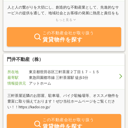
人と人の繋がりを大切にし、創造的な不動産業として、先進的なサ
ービスの提供を通して、地域社会とお客様の発展に熱意と責任をも
って貢献しつづけます。Orioはこの街で創業して地域の発展と共に
もっと見る
歩んでまいりました。賃貸も売買も各分野に精通したプロがお客様
のニーズに迅速かつ的確にお答えします。
この不動産会社が取り扱う
賃貸物件を探す
門井不動産（株）
所在地
東京都世田谷区三軒茶屋２丁目１７－１５
最寄駅
東急田園都市線 三軒茶屋駅 徒歩3分
情報提供元
アットホーム
三軒茶屋近隣のお部屋、駐車場、バイク駐輪場等、オススメ物件を
豊富に取り揃えております！ぜひ当社ホームページをご覧くださ
い！！https://kadoi.co.jp/
この不動産会社が取り扱う
賃貸物件を探す