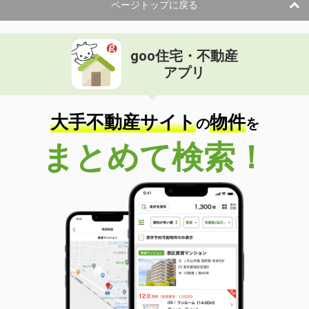
ページトップに戻る
goo住宅・不動産
アプリ
大手不動産サイト
物件
の
を
まとめて検索！