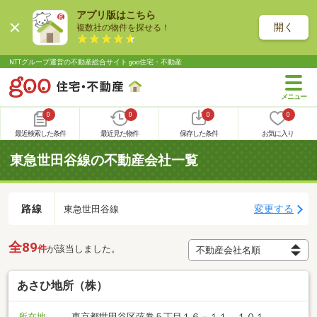
アプリ版はこちら
開く
複数社の物件を探せる！
NTTグループ運営の不動産総合サイト goo住宅・不動産
0
0
0
0
最近検索した条件
最近見た物件
保存した条件
お気に入り
東急世田谷線の不動産会社一覧
路線
変更する
東急世田谷線
全89
件
が該当しました。
あさひ地所（株）
所在地
東京都世田谷区弦巻５丁目１６－１１ １０１