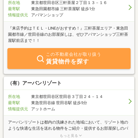
所在地
東京都世田谷区三軒茶屋２丁目１３－１６
最寄駅
東急田園都市線 三軒茶屋駅 徒歩1分
情報提供元
アパマンショップ
『来店予約はＴＥＬ・LINEがおすすめ！』三軒茶屋エリア・東急田
園都市線／世田谷線のお部屋探しは、ぜひアパマンショップ三軒茶
屋駅前店まで！！
この不動産会社が取り扱う
賃貸物件を探す
（有）アーバンリゾート
所在地
東京都世田谷区世田谷３丁目２４－１４
最寄駅
東急世田谷線 世田谷駅 徒歩5分
情報提供元
アットホーム
アーバンリゾートは都内の洗練された地域において、リゾート地の
ような快適な生活を送れる物件をご紹介・提供するお部屋探しのパ
ートナーです。お部屋はすべてオーナー様より直接依頼を受けた物
もっと見る