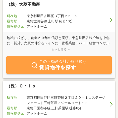
（株）大菱不動産
所在地
東京都世田谷区桜３丁目２５－２
最寄駅
東急世田谷線 上町駅 徒歩10分
情報提供元
アットホーム
地域に根ざし、創業５０年の信頼と実績。東急世田谷線沿線を中心
に、賃貸、売買の仲介をメインに、管理業務アパート経営コンサル
タント等お客様のニーズに合わせトータルでサポートさせていただ
もっと見る
きます。是非一度ご相談ください。
この不動産会社が取り扱う
賃貸物件を探す
（株）Ｏｒｉｏ
所在地
東京都世田谷区三軒茶屋２丁目２０－１１ステージ
ファースト三軒茶屋アジールコート１Ｆ
最寄駅
東急田園都市線 三軒茶屋駅 徒歩8分
情報提供元
アットホーム