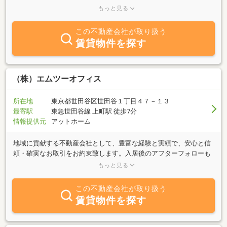
に恐れ入りますが、お問い合わせやご相談はメール問い合わせより
もっと見る
いただけますと幸いです。メールでいただきました内容は担当者が
順次確認し、速やかに回答させていただきます。何卒ご理解とご協
この不動産会社が取り扱う
力のほど、お願い申し上げます。
賃貸物件を探す
（株）エムツーオフィス
所在地
東京都世田谷区世田谷１丁目４７－１３
最寄駅
東急世田谷線 上町駅 徒歩7分
情報提供元
アットホーム
地域に貢献する不動産会社として、豊富な経験と実績で、安心と信
頼・確実なお取引をお約束致します。入居後のアフターフォローも
ご安心ください。お困りの際には、最も早く、確実なご対応を目指
もっと見る
しております。女性インテリアコーディネーター、整理収納アドバ
イザー在籍！素敵なリフォームとともに、有名家具の割引販売やカ
この不動産会社が取り扱う
ーテン・ソファなどのコーディネートも承ります。マンション、ア
賃貸物件を探す
パート、戸建ての管理運営・仲介業務はどうぞお気軽にご相談くだ
さい。お客様とお会いできる日を楽しみにしております。