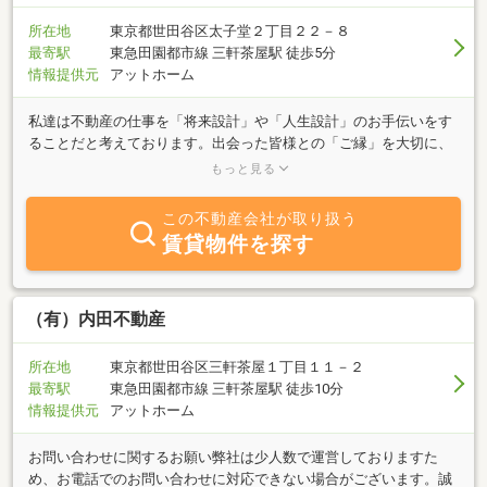
所在地
東京都世田谷区太子堂２丁目２２－８
最寄駅
東急田園都市線 三軒茶屋駅 徒歩5分
情報提供元
アットホーム
私達は不動産の仕事を「将来設計」や「人生設計」のお手伝いをす
ることだと考えております。出会った皆様との「ご縁」を大切に、
長いお付合いをさせていただければ幸いです。何かあったら気軽に
もっと見る
思い出していただけるような、心を込めたサービスをご提供いたし
ます。主に「売買」「賃貸」「管理」物件を取り扱っております。
この不動産会社が取り扱う
お気軽にお問合わせください。
賃貸物件を探す
（有）内田不動産
所在地
東京都世田谷区三軒茶屋１丁目１１－２
最寄駅
東急田園都市線 三軒茶屋駅 徒歩10分
情報提供元
アットホーム
お問い合わせに関するお願い弊社は少人数で運営しておりますた
め、お電話でのお問い合わせに対応できない場合がございます。誠