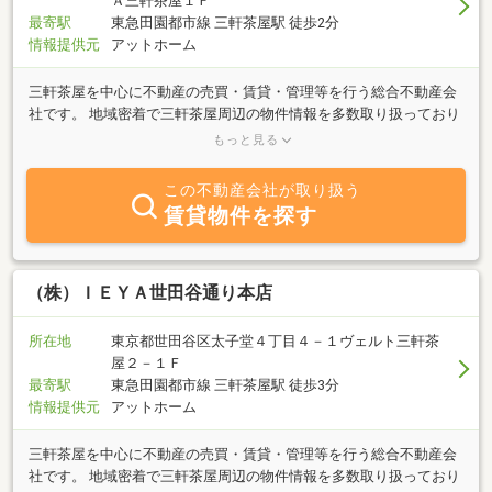
Ａ三軒茶屋１Ｆ
最寄駅
東急田園都市線 三軒茶屋駅 徒歩2分
情報提供元
アットホーム
三軒茶屋を中心に不動産の売買・賃貸・管理等を行う総合不動産会
社です。 地域密着で三軒茶屋周辺の物件情報を多数取り扱っており
ます。 自社ブランドであるI-AREAシリーズの建設をはじめとする賃
もっと見る
貸マンションの運営・管理、売買物件・賃貸物件のご紹介やお客様
のニーズに合わせた住まいづくりのご提案を行っております。 ま
この不動産会社が取り扱う
た、玉川通りに面した当店は、心地よく住まい探しをしていただけ
賃貸物件を探す
るような空間をご提供しております。 三軒茶屋での不動産のご相談
は是非IEYAにお任せください
（株）ＩＥＹＡ世田谷通り本店
所在地
東京都世田谷区太子堂４丁目４－１ヴェルト三軒茶
屋２－１Ｆ
最寄駅
東急田園都市線 三軒茶屋駅 徒歩3分
情報提供元
アットホーム
三軒茶屋を中心に不動産の売買・賃貸・管理等を行う総合不動産会
社です。 地域密着で三軒茶屋周辺の物件情報を多数取り扱っており