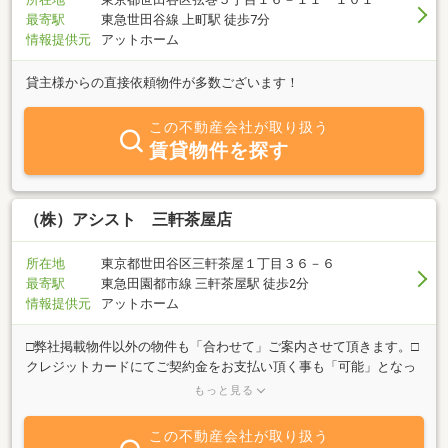
最寄駅
東急世田谷線 上町駅 徒歩7分
情報提供元
アットホーム
貸主様からの直接依頼物件が多数ございます！
この不動産会社が取り扱う
賃貸物件を探す
（株）アシスト 三軒茶屋店
所在地
東京都世田谷区三軒茶屋１丁目３６－６
最寄駅
東急田園都市線 三軒茶屋駅 徒歩2分
情報提供元
アットホーム
□弊社掲載物件以外の物件も「合わせて」ご案内させて頂きます。□
クレジットカードにてご契約金をお支払い頂く事も「可能」となっ
ております。お気軽にお申し付けください。□オンラインにて物件
もっと見る
のご提案、ご案内、ご契約も「可能」となっております。□「審査
が不安」「賃料等交渉してほしい」など、どんな難しい条件でも遠
この不動産会社が取り扱う
慮なく「ご相談」下さい。□広範囲でお探しの方、どこまででも