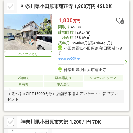
神奈川県小田原市蓮正寺 1,800万円 4SLDK
1,800
万円
間取り
4SLDK
2
建物面積
129.24m
2
土地面積
138.69m
築年月
1994年5月(築32年4ヶ月)
小田急電鉄小田原線 螢田駅 徒歩8
分
パノラマあり
その他の交通
神奈川県小田原市蓮正寺
2階建て
駐車場あり
システムキッチン
所有権
即入居可
＜選べるe-GIFT15000円分＞店舗初来場＆アンケート回答でプレ
ゼント
神奈川県小田原市穴部 1,200万円 7DK