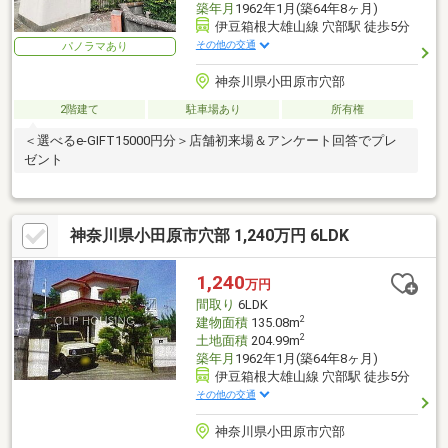
築年月
1962年1月(築64年8ヶ月)
伊豆箱根大雄山線 穴部駅 徒歩5分
その他の交通
パノラマあり
神奈川県小田原市穴部
2階建て
駐車場あり
所有権
＜選べるe-GIFT15000円分＞店舗初来場＆アンケート回答でプレ
ゼント
神奈川県小田原市穴部 1,240万円 6LDK
1,240
万円
間取り
6LDK
2
建物面積
135.08m
2
土地面積
204.99m
築年月
1962年1月(築64年8ヶ月)
伊豆箱根大雄山線 穴部駅 徒歩5分
その他の交通
神奈川県小田原市穴部