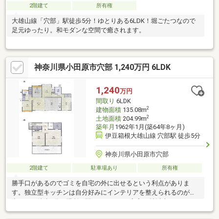
2階建て
所有権
大雄山線「穴部」駅徒歩5分！ゆとりある6LDK！堀ごたつなので
足元ゆったり。和モダンな空間で癒されます。
神奈川県小田原市穴部 1,240万円 6LDK
1,240
万円
間取り
6LDK
2
建物面積
135.08m
2
土地面積
204.99m
築年月
1962年1月(築64年8ヶ月)
伊豆箱根大雄山線 穴部駅 徒歩5分
神奈川県小田原市穴部
2階建て
駐車場あり
所有権
勝手口があるのでゴミを自宅の外に出せるという利点がありま
す。独立型キッチンは自分好みにインテリアを整えられるのが魅
力です。徒歩5分の場所に駅があります。寝室10帖以上なのでゆ
ったりとした睡眠時間がと