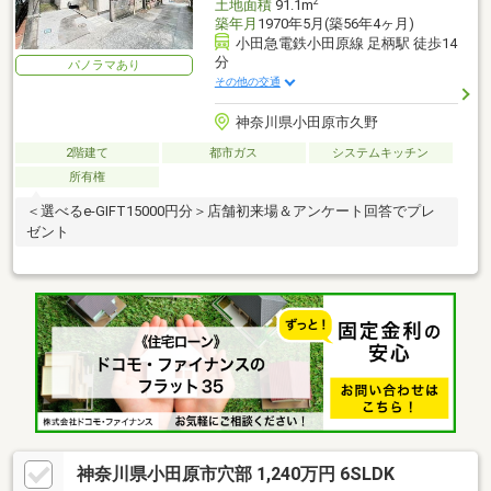
2
土地面積
91.1m
築年月
1970年5月(築56年4ヶ月)
小田急電鉄小田原線 足柄駅 徒歩14
分
パノラマあり
その他の交通
神奈川県小田原市久野
2階建て
都市ガス
システムキッチン
所有権
＜選べるe-GIFT15000円分＞店舗初来場＆アンケート回答でプレ
ゼント
神奈川県小田原市穴部 1,240万円 6SLDK