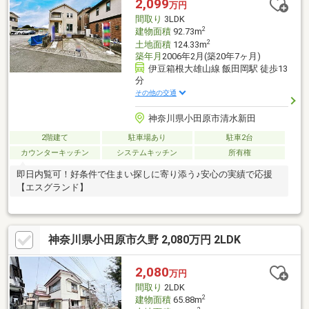
2,099
万円
間取り
3LDK
2
建物面積
92.73m
2
土地面積
124.33m
築年月
2006年2月(築20年7ヶ月)
伊豆箱根大雄山線 飯田岡駅 徒歩13
分
その他の交通
神奈川県小田原市清水新田
2階建て
駐車場あり
駐車2台
カウンターキッチン
システムキッチン
所有権
即日内覧可！好条件で住まい探しに寄り添う♪安心の実績で応援
【エスグランド】
神奈川県小田原市久野 2,080万円 2LDK
2,080
万円
間取り
2LDK
2
建物面積
65.88m