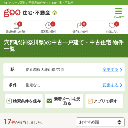
NTTグループ運営の不動産総合サイト goo住宅・不動産
1
0
0
0
最近検索した条件
最近見た物件
保存した条件
お気に入り
穴部駅(神奈川県)の中古一戸建て・中古住宅 物件
一覧
駅
変更する
伊豆箱根大雄山線/穴部
条件
変更する
指定なし
新着メールを受
検索条件を保存
アプリで探す
取る
17
件
が該当しました。