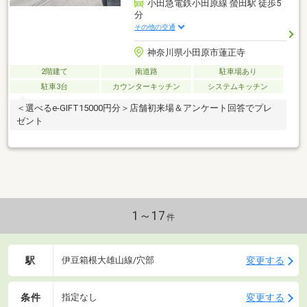
小田急電鉄小田原線 螢田駅 徒歩5
分
その他の交通
神奈川県小田原市蓮正寺
2階建て
南道路
駐車場あり
駐車3台
カウンターキッチン
システムキッチン
＜選べるe-GIFT15000円分＞店舗初来場＆アンケート回答でプレ
ゼント
1～17
件
駅
変更する
伊豆箱根大雄山線/穴部
条件
変更する
指定なし