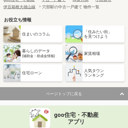
伊豆箱根大雄山線
穴部駅の中古一戸建て 物件一覧
お役立ち情報
「住みたい街」
住まいのコラム
を見つけよう
暮らしのデータ
家賃相場
(補助金・助成金情報)
人気タウン
住宅ローン
ランキング
ページトップに戻る
goo住宅・不動産
アプリ