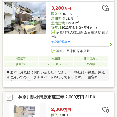
3,280
万円
間取り
4SLDK
2
建物面積
92.73m
2
土地面積
122.85m
築年月
2022年5月(築4年4ヶ月)
伊豆箱根大雄山線 五百羅漢駅 徒歩
7分
その他の交通
神奈川県小田原市久野
2階建て
南道路
駐車場あり
駐車3台
システムキッチン
所有権
◆まずはお気軽にお問い合わせください！・弊社は不動産、家造
りにおいてのトータルサポートを行っております。・住宅ローン
に強く、お客様一人ひとりにあったご提案をさせていただきま
す。・スタッフ一同、誠心誠意ご対応させていただきます！◆経
験知識が豊富なスタッフが在籍！迅速な対応を心掛けておりま
神奈川県小田原市蓮正寺 2,000万円 3LDK
す。・お問合せを受けてから即日ご対応をさせていただきま
す。・その他物件情報も多数ございます！お気軽にお問い合わせ
ください。
2,000
万円
間取り
3LDK