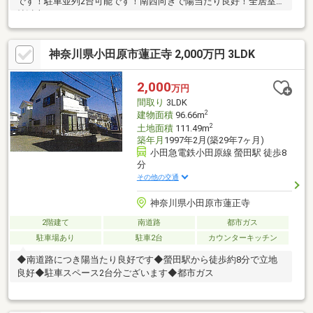
です！駐車並列2台可能です！南西向きで陽当たり良好！全居室6
帖以上です！
神奈川県小田原市蓮正寺 2,000万円 3LDK
2,000
万円
間取り
3LDK
2
建物面積
96.66m
2
土地面積
111.49m
築年月
1997年2月(築29年7ヶ月)
小田急電鉄小田原線 螢田駅 徒歩8
分
その他の交通
神奈川県小田原市蓮正寺
2階建て
南道路
都市ガス
駐車場あり
駐車2台
カウンターキッチン
◆南道路につき陽当たり良好です◆螢田駅から徒歩約8分で立地
良好◆駐車スペース2台分ございます◆都市ガス