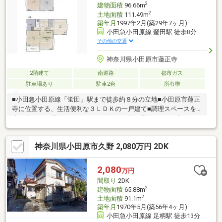
2
建物面積
96.66m
2
土地面積
111.49m
築年月
1997年2月(築29年7ヶ月)
小田急小田原線 螢田駅 徒歩8分
その他の交通
神奈川県小田原市蓮正寺
2階建て
南道路
都市ガス
駐車場あり
駐車2台
所有権
■小田急小田原線「蛍田」駅まで徒歩約８分の立地■小田原市蓮正
寺に位置する、生活便利な３ＬＤＫの一戸建て■調理スペースを
広く使えてお掃除もしやすい、約４．５帖の壁付けタイプキッチ
ン■隣接する和室を開放すれば、より広々とした空間として使え
るリビングダイニング■来客時のお通しもスムーズ！リビングと
神奈川県小田原市久野 2,080万円 2DK
廊下の両方から出入りできる便利な２ＷＡＹ和室■南側道路に面
す、お部屋いっぱいに明るい光が差し込む、陽当たり良好な住環
境■ご家族用や来客時にも大変便利な、カースペース２台駐車可
2,080
万円
能
間取り
2DK
2
建物面積
65.88m
2
土地面積
91.1m
築年月
1970年5月(築56年4ヶ月)
小田急小田原線 足柄駅 徒歩13分