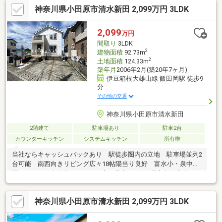
神奈川県小田原市清水新田 2,099万円 3LDK
2,099
万円
間取り
3LDK
2
建物面積
92.73m
2
土地面積
124.33m
築年月
2006年2月(築20年7ヶ月)
伊豆箱根大雄山線 飯田岡駅 徒歩9
分
その他の交通
神奈川県小田原市清水新田
2階建て
駐車場あり
駐車2台
カウンターキッチン
システムキッチン
所有権
当社ならキャッシュバックあり 駅徒歩圏内の立地 駐車場並列2
台可能 南西向きリビング広々18帖陽当り良好 富水小・泉中学
区 2026.4月内外装リフォーム完了予定 2階全居室収納完備
神奈川県小田原市清水新田 2,099万円 3LDK