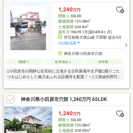
1,240
万円
間取り
6SLDK
2
建物面積
135.08m
2
土地面積
204.9m
築年月
1962年1月(築64年8ヶ月)
伊豆箱根大雄山線 穴部駅 徒歩5分
その他の交通
神奈川県小田原市穴部
2階建て
駐車場あり
所有権
□小田原市の閑静な住宅街に立地する古民家風中古戸建□掘りごた
つをはじめとした魅力あふれる設備等を配置！！□２路線利用可
◎都心・小田原市街地への移動もスムーズ！
神奈川県小田原市穴部 1,240万円 6SLDK
1,240
万円
間取り
6SLDK
2
建物面積
135.08m
2
土地面積
204.99m