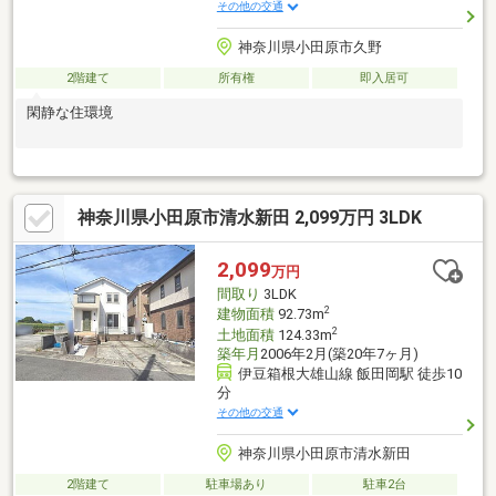
その他の交通
神奈川県小田原市久野
2階建て
所有権
即入居可
閑静な住環境
神奈川県小田原市清水新田 2,099万円 3LDK
2,099
万円
間取り
3LDK
2
建物面積
92.73m
2
土地面積
124.33m
築年月
2006年2月(築20年7ヶ月)
伊豆箱根大雄山線 飯田岡駅 徒歩10
分
その他の交通
神奈川県小田原市清水新田
2階建て
駐車場あり
駐車2台