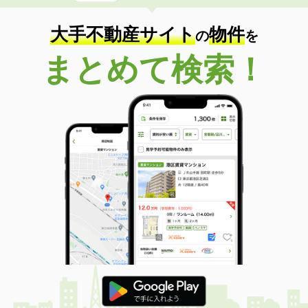
大手不動産サイト
物件
の
を
まとめて検索！