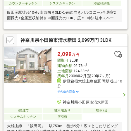
カウンターキッチン
システムキッチン
浴室乾燥機
飯田岡駅徒歩10分♪南西向き3LDK♪南西向きバルコニー♪全居室2
面採光♪全居室収納付き♪3面採光のLDK、広々18帖♪駐車スペース
並列2台♪内外装リフォーム済み♪
神奈川県小田原市清水新田 2,099万円 3LDK
2,099
万円
間取り
3LDK
2
建物面積
92.73m
2
土地面積
124.33m
築年月
2006年2月(築20年7ヶ月)
伊豆箱根大雄山線 飯田岡駅 徒歩10
分
その他の交通
神奈川県小田原市清水新田
2階建て
駐車場あり
駐車2台
システムキッチン
所有権
大雄山線 「飯田岡」 駅750ｍ 徒歩9分！広々としたリビング