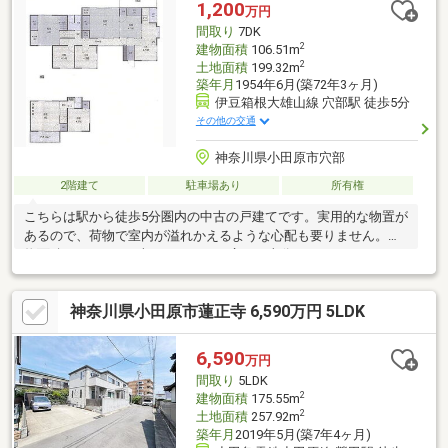
1,200
万円
間取り
7DK
2
建物面積
106.51m
2
土地面積
199.32m
築年月
1954年6月(築72年3ヶ月)
伊豆箱根大雄山線 穴部駅 徒歩5分
その他の交通
神奈川県小田原市穴部
2階建て
駐車場あり
所有権
こちらは駅から徒歩5分圏内の中古の戸建てです。実用的な物置が
あるので、荷物で室内が溢れかえるような心配も要りません。建
物面積は106．51平米となっており広さも十分ではないでしょう
か。不動産の購入は、
神奈川県小田原市蓮正寺 6,590万円 5LDK
6,590
万円
間取り
5LDK
2
建物面積
175.55m
2
土地面積
257.92m
築年月
2019年5月(築7年4ヶ月)