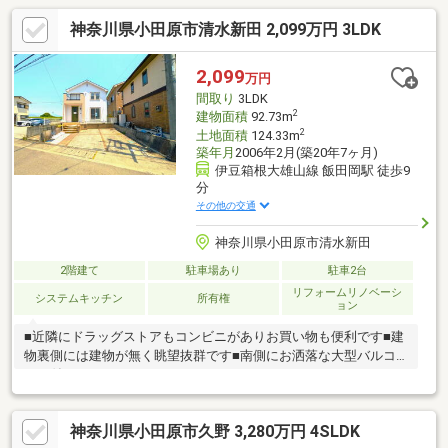
神奈川県小田原市清水新田 2,099万円 3LDK
2,099
万円
間取り
3LDK
2
建物面積
92.73m
2
土地面積
124.33m
築年月
2006年2月(築20年7ヶ月)
伊豆箱根大雄山線 飯田岡駅 徒歩9
分
その他の交通
神奈川県小田原市清水新田
2階建て
駐車場あり
駐車2台
リフォームリノベーシ
システムキッチン
所有権
ョン
■近隣にドラッグストアもコンビニがありお買い物も便利です■建
物裏側には建物が無く眺望抜群です■南側にお洒落な大型バルコ
ニー付
神奈川県小田原市久野 3,280万円 4SLDK