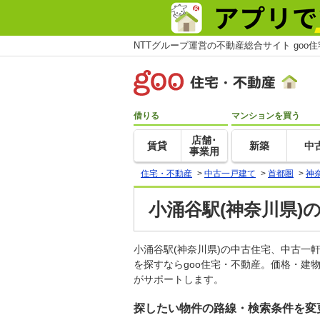
NTTグループ運営の不動産総合サイト goo
借りる
マンションを買う
店舗･
賃貸
新築
中
事業用
住宅・不動産
>
中古一戸建て
>
首都圏
>
神
小涌谷駅(神奈川県)
小涌谷駅(神奈川県)の中古住宅、中古
を探すならgoo住宅・不動産。価格・建
がサポートします。
探したい物件の路線・検索条件を変