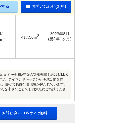
をする
お問い合わせ(無料)
DK
2023年8月
2
417.58m
2
(築3年1ヶ月)
8m
ます♪■令和5年築の築浅美邸！約19帖LDK
納充実。アイランドキッチンや快適設備を備
ん。静かで良好な住環境が保たれています。
どんな小さなことでもお気軽にご相談くださ
・お問い合わせをする(無料)