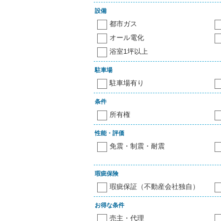
設備
都市ガス
オール電化
浴室1坪以上
駐車場
駐車場有り
条件
所有権
性能・評価
免震・制震・耐震
瑕疵保険
瑕疵保証（不動産会社独自）
お得な条件
売主・代理