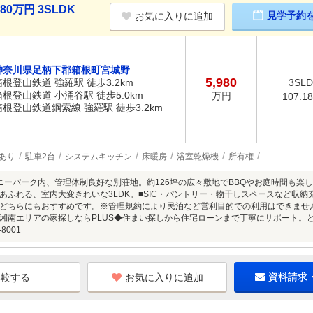
0万円 3SLDK
見学予約
お気に入りに追加
神奈川県足柄下郡箱根町宮城野
5,980
箱根登山鉄道 強羅駅 徒歩3.2km
3SL
箱根登山鉄道 小涌谷駅 徒歩5.0km
万円
107.1
箱根登山鉄道鋼索線 強羅駅 徒歩3.2km
あり
駐車2台
システムキッチン
床暖房
浴室乾燥機
所有権
ニーパーク内、管理体制良好な別荘地。約126坪の広々敷地でBBQやお庭時間も楽しめ
あふれる、室内大変きれいな3LDK。■SIC・パントリー・物干しスペースなど収
どちらにもおすすめです。※管理規約により民泊など営利目的での利用はできませ
湘南エリアの家探しならPLUS◆住まい探しから住宅ローンまで丁寧にサポート。
-8001
お気に入りに追加
資料請求