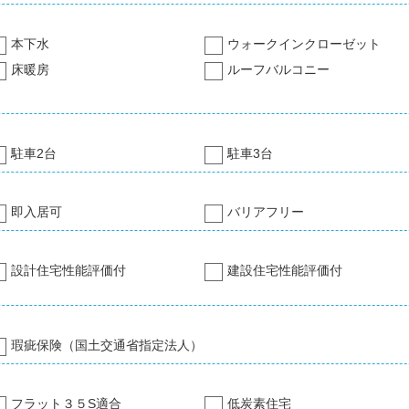
本下水
ウォークインクローゼット
床暖房
ルーフバルコニー
駐車2台
駐車3台
即入居可
バリアフリー
設計住宅性能評価付
建設住宅性能評価付
瑕疵保険（国土交通省指定法人）
フラット３５S適合
低炭素住宅