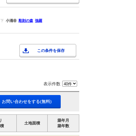
ノ下
小涌谷
彫刻の森
強羅
この条件を保存
表示件数
・お問い合わせをする(無料)
り
築年月
土地面積
積
築年数