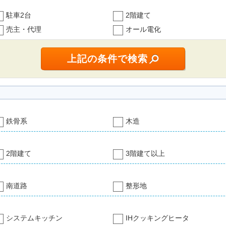
駐車2台
2階建て
売主・代理
オール電化
鉄骨系
木造
2階建て
3階建て以上
南道路
整形地
システムキッチン
IHクッキングヒータ