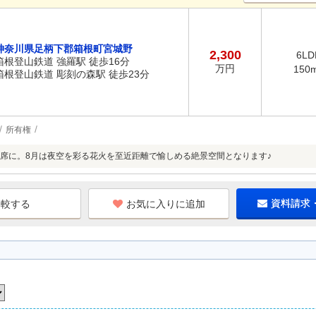
神奈川県足柄下郡箱根町宮城野
2,300
6LD
箱根登山鉄道 強羅駅 徒歩16分
万円
150
箱根登山鉄道 彫刻の森駅 徒歩23分
所有権
席に。8月は夜空を彩る花火を至近距離で愉しめる絶景空間となります♪
お気に入りに追加
資料請求