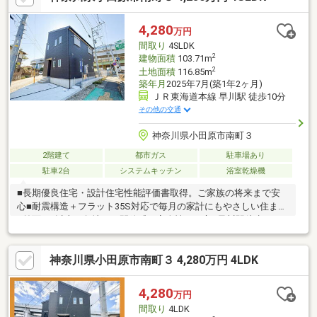
4,280
万円
間取り
4SLDK
2
建物面積
103.71m
2
土地面積
116.85m
築年月
2025年7月(築1年2ヶ月)
ＪＲ東海道本線 早川駅 徒歩10分
その他の交通
神奈川県小田原市南町３
2階建て
都市ガス
駐車場あり
駐車2台
システムキッチン
浴室乾燥機
■長期優良住宅・設計住宅性能評価書取得。ご家族の将来まで安
心■耐震構造＋フラット35S対応で毎月の家計にもやさしい住まい
■前面6ｍ以上の角地で、開放感と安全性を両立■早川駅徒歩10
分・始発駅利用可で通勤通学も快適■LDK15畳以上＋吹抜で家族が
自然と集まる明るい空間■対面キッチン＋パントリー＋食洗機で
神奈川県小田原市南町３ 4,280万円 4LDK
家事もスムーズ■WIC・SIC・床下収納付きでお部屋をすっきりキ
ープ■駐車2台可（車種による）＋宅配ボックスで共働き世帯も安
心
4,280
万円
間取り
4LDK