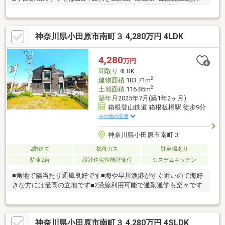
材使用□バルコニーからは海の眺望□箱根山の眺望□外壁100％天然
木、防火木製外壁材□信楽焼の露天場□26帖のLDK+大型ファミリ
ークローゼット□土地180坪越
神奈川県小田原市南町３ 4,280万円 4LDK
4,280
万円
間取り
4LDK
2
建物面積
103.71m
2
土地面積
116.85m
築年月
2025年7月(築1年2ヶ月)
箱根登山鉄道 箱根板橋駅 徒歩9分
その他の交通
神奈川県小田原市南町３
2階建て
都市ガス
駐車場あり
駐車2台
設計住宅性能評価付
システムキッチン
■角地で陽当たり通風良好です■海や早川漁港がすぐ近いので海好
きな方には最高の立地です■2沿線利用可能で通勤通学も楽々です
神奈川県小田原市南町３ 4,280万円 4SLDK