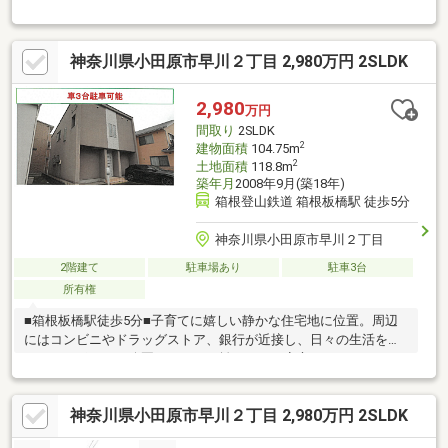
神奈川県小田原市早川２丁目 2,980万円 2SLDK
2,980
万円
間取り
2SLDK
2
建物面積
104.75m
2
土地面積
118.8m
築年月
2008年9月(築18年)
箱根登山鉄道 箱根板橋駅 徒歩5分
神奈川県小田原市早川２丁目
2階建て
駐車場あり
駐車3台
所有権
■箱根板橋駅徒歩5分■子育てに嬉しい静かな住宅地に位置。周辺
にはコンビニやドラッグストア、銀行が近接し、日々の生活をし
っかりサポート。公園も程よい距離にあり、安心してのびのびと
暮らせる環境が魅力です。
神奈川県小田原市早川２丁目 2,980万円 2SLDK