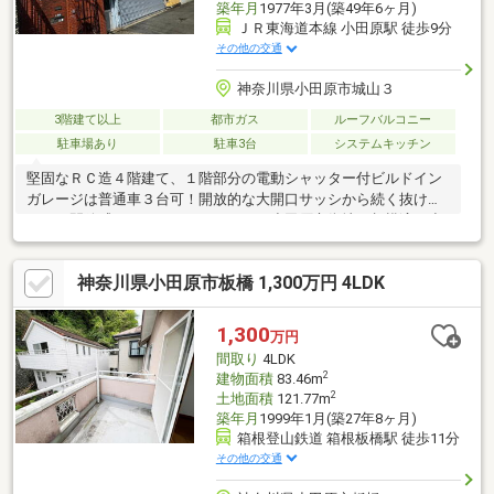
築年月
1977年3月(築49年6ヶ月)
ＪＲ東海道本線 小田原駅 徒歩9分
その他の交通
神奈川県小田原市城山３
3階建て以上
都市ガス
ルーフバルコニー
駐車場あり
駐車3台
システムキッチン
堅固なＲＣ造４階建て、１階部分の電動シャッター付ビルドイン
ガレージは普通車３台可！開放的な大開口サッシから続く抜ける
ような開放感のウッドデッキからは、小田原市街地、相模湾、小
田原城を望むロケーションです！リノベーションベースに最適な
物件です♪■相模湾・小田原市街地・小田原城を望むロケーショ
神奈川県小田原市板橋 1,300万円 4LDK
ン！■広々とした２８帖超のＬＤＫ☆■陽光降り注ぐ開放的な吹き
抜けに大型ＦＩＸサッシ■ビルドインガレージ普通車３台分■２０
帖分のルーフトップバルコニー■室内干しに最適なインナーバル
1,300
万円
コニー■広々としたウリン材のウッドデッキ
間取り
4LDK
2
建物面積
83.46m
2
土地面積
121.77m
築年月
1999年1月(築27年8ヶ月)
箱根登山鉄道 箱根板橋駅 徒歩11分
その他の交通