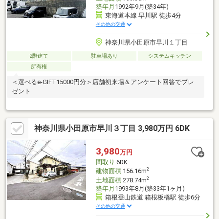
築年月
1992年9月(築34年)
東海道本線 早川駅 徒歩4分
その他の交通
神奈川県小田原市早川１丁目
2階建て
駐車場あり
システムキッチン
所有権
＜選べるe-GIFT15000円分＞店舗初来場＆アンケート回答でプレ
ゼント
神奈川県小田原市早川３丁目 3,980万円 6DK
3,980
万円
間取り
6DK
2
建物面積
156.16m
2
土地面積
278.74m
築年月
1993年8月(築33年1ヶ月)
箱根登山鉄道 箱根板橋駅 徒歩6分
その他の交通