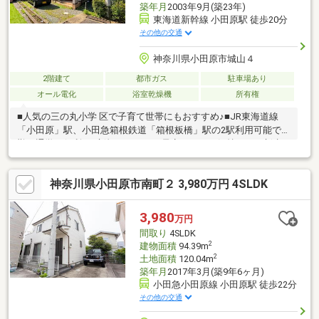
築年月
2003年9月(築23年)
東海道新幹線 小田原駅 徒歩20分
その他の交通
神奈川県小田原市城山４
2階建て
都市ガス
駐車場あり
オール電化
浴室乾燥機
所有権
■人気の三の丸小学 区で子育て世帯にもおすすめ♪■JR東海道線
「小田原」駅、小田急箱根鉄道「箱根板橋」駅の2駅利用可能で通
勤・通学も便利。■新規リフォーム予定につき、気持ちよく新生
活をスタートできます。■陽当たりの良い2階LDKは、ご家族が自
然と集まる開放感あふれる空間。■オール電化住宅で家計にもや
神奈川県小田原市南町２ 3,980万円 4SLDK
さしい住まい。都市ガス引込済エリアで将来的にも安心です。
3,980
万円
間取り
4SLDK
2
建物面積
94.39m
2
土地面積
120.04m
築年月
2017年3月(築9年6ヶ月)
小田急小田原線 小田原駅 徒歩22分
その他の交通