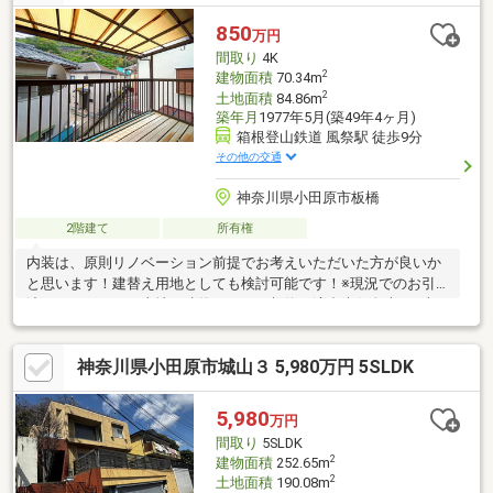
850
万円
間取り
4K
2
建物面積
70.34m
2
土地面積
84.86m
築年月
1977年5月(築49年4ヶ月)
箱根登山鉄道 風祭駅 徒歩9分
その他の交通
神奈川県小田原市板橋
2階建て
所有権
内装は、原則リノベーション前提でお考えいただいた方が良いか
と思います！建替え用地としても検討可能です！※現況でのお引
渡しとなります（土地・建物における契約不適合責任免責）※本
物件には駐車場はございません。【横浜のハウスネット】０１２
０-４１１-３０６（通話料無料）・お客様のペースを大切にする
神奈川県小田原市城山３ 5,980万円 5SLDK
数少ない不動産会社・住所だけ知りたい、1件だけ見たいもOK・
現地集合現地解散、zoomでリモート見学もOK・Googleクチコミ
評価4.8の優良店・１都３県の不動産売却も得意な会社・しつこい
5,980
万円
営業一切なしの安心店
間取り
5SLDK
2
建物面積
252.65m
2
土地面積
190.08m