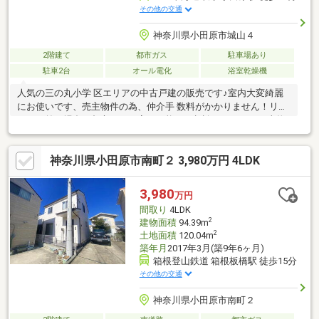
その他の交通
神奈川県小田原市城山４
2階建て
都市ガス
駐車場あり
駐車2台
オール電化
浴室乾燥機
人気の三の丸小学 区エリアの中古戸建の販売です♪室内大変綺麗
にお使いです、売主物件の為、仲介手 数料がかかりません！リフ
ォーム前の場合、都市ガスに変更可能、ご相談ください。～当物
件おすすめポイント～■小田原駅徒歩約20分■箱根板橋駅徒歩約7
分■外装リフォーム■オール電化、太陽光発電■カースペース2台
神奈川県小田原市南町２ 3,980万円 4LDK
(車種による)■開発分譲地内■デザイナーズハウス■周辺環境良好■
都市ガス引き込み有
3,980
万円
間取り
4LDK
2
建物面積
94.39m
2
土地面積
120.04m
築年月
2017年3月(築9年6ヶ月)
箱根登山鉄道 箱根板橋駅 徒歩15分
その他の交通
神奈川県小田原市南町２