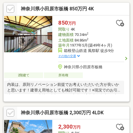
神奈川県小田原市板橋 850万円 4K
850
万円
間取り
4K
2
建物面積
70.34m
2
土地面積
84.86m
築年月
1977年5月(築49年4ヶ月)
箱根登山鉄道 風祭駅 徒歩9分
その他の交通
神奈川県小田原市板橋
2階建て
所有権
内装は、原則リノベーション前提でお考えいただいた方が良いか
と思います！建替え用地としても検討可能です！※現況でのお引
渡しとなります（土地・建物における契約不適合責任免責）※本
物件には駐車場はございません。【横浜のハウスネット】０１２
０-４１１-３０６（通話料無料）・お客様のペースを大切にする
神奈川県小田原市板橋 2,300万円 4LDK
数少ない不動産会社・住所だけ知りたい、1件だけ見たいもOK・
現地集合現地解散、zoomでリモート見学もOK・Googleクチコミ
評価4.8の優良店・１都３県の不動産売却も得意な会社・しつこい
2,300
万円
営業一切なしの安心店