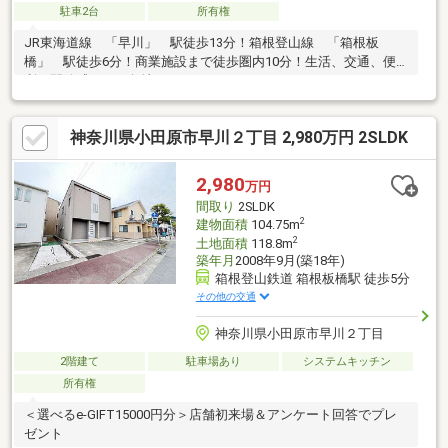
駐車2台
所有権
JR東海道線 「早川」 駅徒歩13分！箱根登山線 「箱根板
橋」 駅徒歩6分！商業施設まで徒歩圏内10分！生活、交通、便
利な開放感のある角地です。
神奈川県小田原市早川２丁目 2,980万円 2SLDK
2,980
万円
間取り
2SLDK
2
建物面積
104.75m
2
土地面積
118.8m
築年月
2008年9月(築18年)
箱根登山鉄道 箱根板橋駅 徒歩5分
その他の交通
神奈川県小田原市早川２丁目
2階建て
駐車場あり
システムキッチン
所有権
＜選べるe-GIFT15000円分＞店舗初来場＆アンケート回答でプレ
ゼント