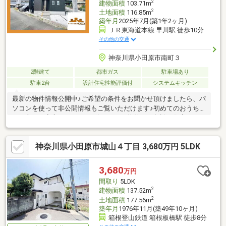
2
建物面積
103.71m
2
土地面積
116.85m
築年月
2025年7月(築1年2ヶ月)
ＪＲ東海道本線 早川駅 徒歩10分
その他の交通
神奈川県小田原市南町３
2階建て
都市ガス
駐車場あり
駐車2台
設計住宅性能評価付
システムキッチン
最新の物件情報公開中♪ご希望の条件をお聞かせ頂けましたら、パ
ソコンを使って非公開情報もご覧いただけます♪初めてのおうち探
しの方でも安心♪コーヒーを飲みながら物件のご相談・住宅ロー
ン・購入に関する様々なご説明をさせて頂きます♪是非お気軽にお
問い合わせください♪【こちらの物件以外にも、ポータルサイトや
神奈川県小田原市城山４丁目 3,680万円 5LDK
他社サイトで気になるおうちがございましたら、お気軽にご相談
ください♪】
3,680
万円
間取り
5LDK
2
建物面積
137.52m
2
土地面積
177.56m
築年月
1976年11月(築49年10ヶ月)
箱根登山鉄道 箱根板橋駅 徒歩8分