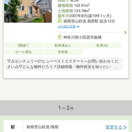
間取り
4LDK
2
建物面積
103.91m
2
土地面積
135.18m
築年月
2007年8月(築19年1ヶ月)
箱根登山鉄道 風祭駅 徒歩13分
その他の交通
神奈川県小田原市板橋
2階建て
駐車場あり
駐車2台
オール電化
所有権
▽△センチュリー21ヒューベストエステートへお問い合わせくだ
さい△▽どんな物件だろう？詳細情報・物件状況を知りたい
→〈資料請求する〉ちょっと見てみたい！現地・物件見学をご希
望 →〈見学予約する〉お電話でのお問い合わせも大歓迎です！
◆物件探し・住宅ローンのお悩みはありませんか？「どうやって
物件を探したらいいのか分からない…」「住宅ローンが不安…」お
客様の理想の住まいを“一緒に”お探しします！住まい探しのご不
安なことは、ぜひ当社までご相談ください！◆小田原店：小田原
市成田170-1、平塚店：平塚市四之宮2-9-25
1～2
件
駅
変更する
箱根登山鉄道/風祭