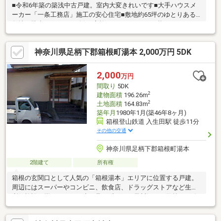
■令和6年築の築浅中古戸建。室内大変きれいです■大手ハウスメ
ーカー「一条工務店」施工の安心住宅■敷地約65坪のゆとりある
敷地で駐車スペースも確保■家族みんながゆったり暮らせる4LDK
の使いやすい間取り■南向きの窓からたっぷり陽光が差し込む明
るいリビング■人気の三の丸小エリアで子育て世帯にも安心■落ち
神奈川県足柄下郡箱根町湯本 2,000万円 5DK
着いた住宅街「小田原市南町」の住みやすい環境■スーパー・コ
ンビニなど生活施設も整った便利な立地
2,000
万円
間取り
5DK
2
建物面積
196.26m
2
土地面積
164.83m
築年月
1980年1月(築46年8ヶ月)
箱根登山鉄道 入生田駅 徒歩11分
その他の交通
神奈川県足柄下郡箱根町湯本
2階建て
所有権
箱根の玄関口として人気の「箱根湯本」エリアに位置する戸建。
周辺にはスーパーやコンビニ、飲食店、ドラッグストアなど生活
利便施設が揃っており、少し足を延ばせば早川沿いの散策や、箱
根の山々を感じるハイキングコースも充実しており、自然に囲ま
れた穏やかな住環境も魅力です。定住はもちろんリゾートにもお