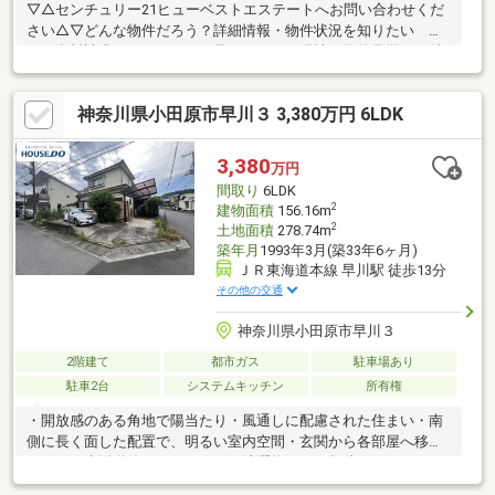
▽△センチュリー21ヒューベストエステートへお問い合わせくだ
さい△▽どんな物件だろう？詳細情報・物件状況を知りたい
→〈資料請求する〉ちょっと見てみたい！現地・物件見学をご希
望 →〈見学予約する〉お電話でのお問い合わせも大歓迎です！
◆物件探し・住宅ローンのお悩みはありませんか？「どうやって
神奈川県小田原市早川３ 3,380万円 6LDK
物件を探したらいいのか分からない…」「住宅ローンが不安…」お
客様の理想の住まいを“一緒に”お探しします！住まい探しのご不
安なことは、ぜひ当社までご相談ください！◆小田原店：小田原
3,380
万円
市成田170-1、平塚店：平塚市四之宮2-9-25
間取り
6LDK
2
建物面積
156.16m
2
土地面積
278.74m
築年月
1993年3月(築33年6ヶ月)
ＪＲ東海道本線 早川駅 徒歩13分
その他の交通
神奈川県小田原市早川３
2階建て
都市ガス
駐車場あり
駐車2台
システムキッチン
所有権
・開放感のある角地で陽当たり・風通しに配慮された住まい・南
側に長く面した配置で、明るい室内空間・玄関から各部屋へ移動
しやすい生活動線・サンルームは洗濯物干しや趣味のスペースな
ど多目的に活用できます・広々としたお庭ではガーデニングや家