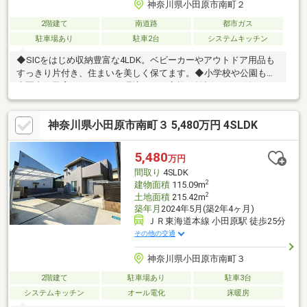
神奈川県小田原市南町２
2階建て
南道路
都市ガス
駐車場あり
駐車2台
システムキッチン
◆SICをはじめ収納豊富な4LDK。ベビーカーやアウトドア用品も
すっきり片付き、住まいを美しく保てます。◆小学校や公園も徒
歩圏内。子育てしやすい住環境で、ご家族の笑顔あふれる毎日を
叶えます。◆西湘・県央・湘南エリアの家探しならPLUSにお任せ
ください◆新築・中古・土地・注文住宅・セミオーダー・建売住
神奈川県小田原市南町３ 5,480万円 4SLDK
宅のまで幅広くご提案可能です。住宅ローンや相続など、不動産
に関するご相談もワンストップでサポートいたします！気になる
物件や住まい探しに関することなど、どんな小さなことでもお気
5,480
万円
軽にご相談ください♪TEL 0465-20-8001 または 090-4548-0879（中
間取り
4SLDK
村）
2
建物面積
115.09m
2
土地面積
215.42m
築年月
2024年5月(築2年4ヶ月)
ＪＲ東海道本線 小田原駅 徒歩25分
その他の交通
神奈川県小田原市南町３
2階建て
駐車場あり
駐車3台
システムキッチン
オール電化
床暖房