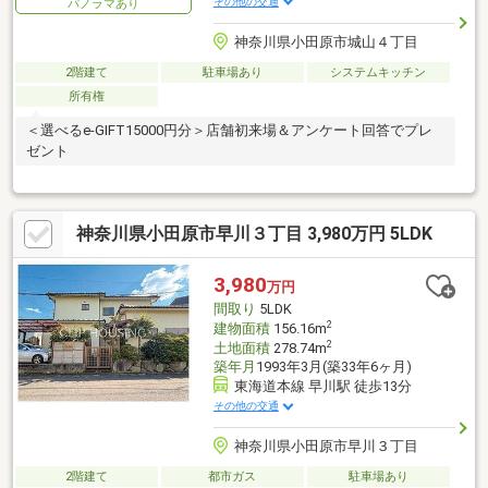
その他の交通
パノラマあり
神奈川県小田原市城山４丁目
2階建て
駐車場あり
システムキッチン
所有権
＜選べるe-GIFT15000円分＞店舗初来場＆アンケート回答でプレ
ゼント
神奈川県小田原市早川３丁目 3,980万円 5LDK
3,980
万円
間取り
5LDK
2
建物面積
156.16m
2
土地面積
278.74m
築年月
1993年3月(築33年6ヶ月)
東海道本線 早川駅 徒歩13分
その他の交通
神奈川県小田原市早川３丁目
2階建て
都市ガス
駐車場あり