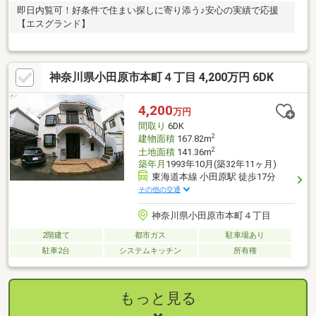
即日内覧可！好条件で住まい探しに寄り添う♪安心の実績で応援
【エスグランド】
神奈川県小田原市本町４丁目 4,200万円 6DK
4,200
万円
間取り
6DK
2
建物面積
167.82m
2
土地面積
141.36m
築年月
1993年10月(築32年11ヶ月)
東海道本線 小田原駅 徒歩17分
その他の交通
神奈川県小田原市本町４丁目
2階建て
都市ガス
駐車場あり
駐車2台
システムキッチン
所有権
もっと見る