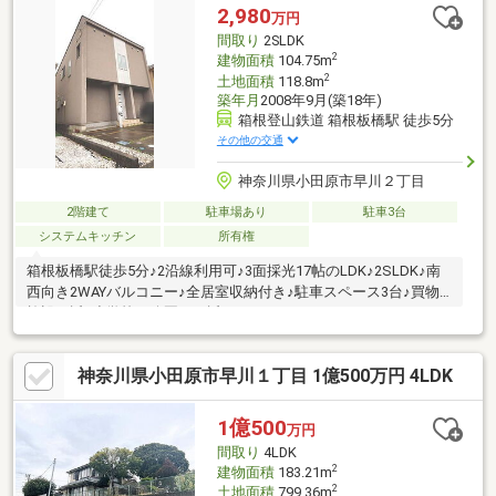
2,980
万円
間取り
2SLDK
2
建物面積
104.75m
2
土地面積
118.8m
築年月
2008年9月(築18年)
箱根登山鉄道 箱根板橋駅 徒歩5分
その他の交通
神奈川県小田原市早川２丁目
2階建て
駐車場あり
駐車3台
システムキッチン
所有権
箱根板橋駅徒歩5分♪2沿線利用可♪3面採光17帖のLDK♪2SLDK♪南
西向き2WAYバルコニー♪全居室収納付き♪駐車スペース3台♪買物
施設至近♪小学校、公園に程近い♪
神奈川県小田原市早川１丁目 1億500万円 4LDK
1億500
万円
間取り
4LDK
2
建物面積
183.21m
2
土地面積
799.36m