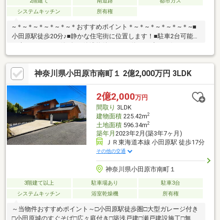
2階建て
南道路
都市ガス
システムキッチン
所有権
~＊~＊~＊~＊~＊~＊おすすめポイント＊~＊~＊~＊~＊~＊~■
小田原駅徒歩20分♪■静かな住宅街に位置します！■駐車2台可能
（車種による）■築9年の築浅物件です！■海まで歩いて行けます
♪■釣り好きにはたまらない好立地■まず一度ご見学ください！！~
＊~＊~＊~＊~＊~＊~＊~＊~＊~＊~＊~＊~＊~＊~＊~＊~
神奈川県小田原市南町１ 2億2,000万円 3LDK
2億2,000
万円
間取り
3LDK
2
建物面積
225.42m
2
土地面積
596.34m
築年月
2023年2月(築3年7ヶ月)
ＪＲ東海道本線 小田原駅 徒歩17分
その他の交通
神奈川県小田原市南町１
3階建て以上
駐車場あり
駐車3台
システムキッチン
浴室乾燥機
所有権
～当物件おすすめポイント～□小田原駅徒歩圏□大型ガレージ付き
□小田原城のすぐそば□広々庭付き□築浅戸建□瀬戸建設施工□無垢