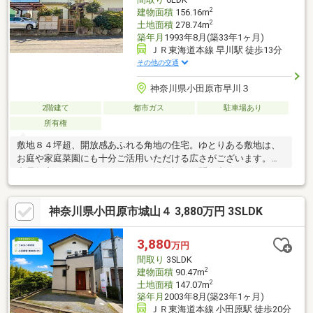
に対応いたします。・内覧の際には、弊社のご案内車両でお迎え
2
建物面積
156.16m
2
土地面積
278.74m
築年月
1993年8月(築33年1ヶ月)
ＪＲ東海道本線 早川駅 徒歩13分
その他の交通
神奈川県小田原市早川３
2階建て
都市ガス
駐車場あり
所有権
敷地８４坪超、開放感あふれる角地の住宅。ゆとりある敷地は、
お庭や家庭菜園にも十分ご活用いただける広さがございます。現
在居住中ではございますが、ぜひお気軽にお問い合わせください
ませ。
神奈川県小田原市城山４ 3,880万円 3SLDK
3,880
万円
間取り
3SLDK
2
建物面積
90.47m
2
土地面積
147.07m
築年月
2003年8月(築23年1ヶ月)
ＪＲ東海道本線 小田原駅 徒歩20分