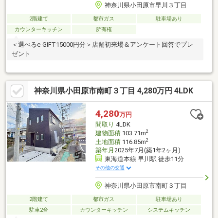
神奈川県小田原市早川３丁目
2階建て
都市ガス
駐車場あり
カウンターキッチン
所有権
＜選べるe-GIFT15000円分＞店舗初来場＆アンケート回答でプレ
ゼント
神奈川県小田原市南町３丁目 4,280万円 4LDK
4,280
万円
間取り
4LDK
2
建物面積
103.71m
2
土地面積
116.85m
築年月
2025年7月(築1年2ヶ月)
東海道本線 早川駅 徒歩11分
その他の交通
神奈川県小田原市南町３丁目
2階建て
都市ガス
駐車場あり
駐車2台
カウンターキッチン
システムキッチン