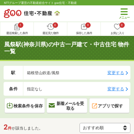
NTTグループ運営の不動産総合サイト goo住宅・不動産
1
0
0
0
最近検索した条件
最近見た物件
保存した条件
お気に入り
風祭駅(神奈川県)の中古一戸建て・中古住宅 物件
一覧
駅
変更する
箱根登山鉄道/風祭
条件
変更する
指定なし
新着メールを受
検索条件を保存
アプリで探す
取る
2
件
が該当しました。