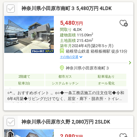
庭菜園を楽しめます・スーパーやコンビニなど生活利便施設が徒
神奈川県小田原市南町３ 5,480万円 4LDK
歩圏内・小学校や公園も身近にあり、子育て世帯にもおすすめの
住環境・早川漁港や周辺の飲食店へも足を運びやすく、休日のお
出かけも楽しめます・海辺の散策など、自然を身近に感じられる
5,480
万円
ロケーションです契約不適合責任免責
間取り
4LDK
2
建物面積
115.09m
2
土地面積
215.42m
築年月
2024年4月(築2年5ヶ月)
箱根登山鉄道 箱根板橋駅 徒歩13分
その他の交通
神奈川県小田原市南町３
2階建て
都市ガス
駐車場あり
駐車2台
システムキッチン
オール電化
○*:.。おすすめポイント .。o○◆一条工務店施工の注文住宅◆令和
6年4月築◆リビングだけでなく、居室・廊下・脱衣所・トイレに
も床暖房◆太陽光パネル付きオール電化◆カースペース2台分
（車種による）ございます◆各居室に収納スペース有
神奈川県小田原市久野 2,080万円 2SLDK
2,080
万円