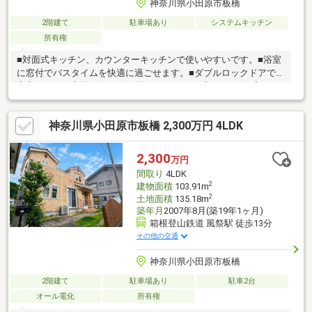
神奈川県小田原市板橋
2階建て
駐車場あり
システムキッチン
所有権
■対面式キッチン、カウンターキッチンで使いやすいです。■浴室
に窓付でバスタイムを快適に過ごせます。■ダブルロックドアで
安心です。お客様一人一人に合わせたライフプランのご提案をさ
せていただきます。資金計画、住宅ローン等についてもお気軽に
ご相談ください。お問い合わせ、お待ちしております。
神奈川県小田原市板橋 2,300万円 4LDK
2,300
万円
間取り
4LDK
2
建物面積
103.91m
2
土地面積
135.18m
築年月
2007年8月(築19年1ヶ月)
箱根登山鉄道 風祭駅 徒歩13分
その他の交通
神奈川県小田原市板橋
2階建て
駐車場あり
駐車2台
オール電化
所有権