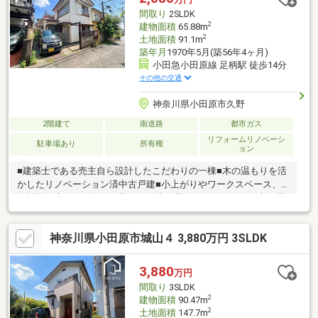
間取り
2SLDK
2
建物面積
65.88m
2
土地面積
91.1m
築年月
1970年5月(築56年4ヶ月)
小田急小田原線 足柄駅 徒歩14分
その他の交通
神奈川県小田原市久野
2階建て
南道路
都市ガス
リフォームリノベーシ
駐車場あり
所有権
ョン
■建築士である売主自ら設計したこだわりの一棟■木の温もりを活
かしたリノベーション済中古戸建■小上がりやワークスペース、
無垢材の床など、毎日の暮らしを少し豊かにしてくれる工夫が満
載。■「忍者屋敷」のような遊び心ある間取り設計■木の温もりと
自然素材が心地よい住空間■光と風が通り抜ける開放的な室内■フ
神奈川県小田原市城山４ 3,880万円 3SLDK
ァミリーでもゆとりを持って暮らせる広さ■随所に工夫された収
納や仕掛けが魅力■小田原市久野の落ち着いた住環境でのびのび
生活■スーパー・ドラッグストア・病院も徒歩圏内で生活便利。
3,880
万円
休日はお気に入りの家具や植物に囲まれ、ゆったりとした時間を
間取り
3SLDK
楽しめる住まいです。
2
建物面積
90.47m
2
土地面積
147.7m