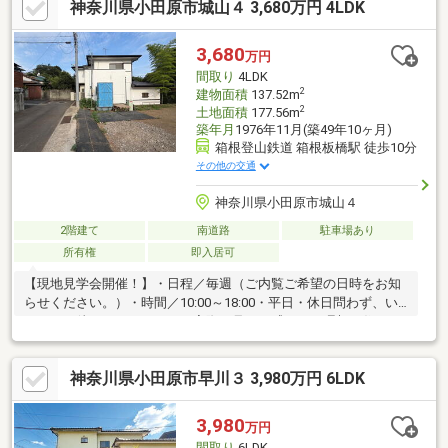
神奈川県小田原市城山４ 3,680万円 4LDK
すすめです。■築年数不明
3,680
万円
間取り
4LDK
2
建物面積
137.52m
2
土地面積
177.56m
築年月
1976年11月(築49年10ヶ月)
箱根登山鉄道 箱根板橋駅 徒歩10分
その他の交通
神奈川県小田原市城山４
2階建て
南道路
駐車場あり
所有権
即入居可
【現地見学会開催！】・日程／毎週（ご内覧ご希望の日時をお知
らせください。）・時間／10:00～18:00・平日・休日問わず、い
つでもお待ちしております。実際に見て、感じて、理想の住まい
を体感してください！写真だけでは伝わらない、陽当たり・広
さ・周辺環境をぜひ現地でご確認ください。住宅ローン相談・住
神奈川県小田原市早川３ 3,980万円 6LDK
み替え相談もその場で可能です！「まだ探し始めたばかり…」と
いう方もお気軽にご来場ください！※居住中の物件や鍵の手配が
必要な場合、売主様との日時調整が必要となることがありま
3,980
万円
す。・内覧をご希望の前日までにご連絡いただければ、スムーズ
間取り
6LDK