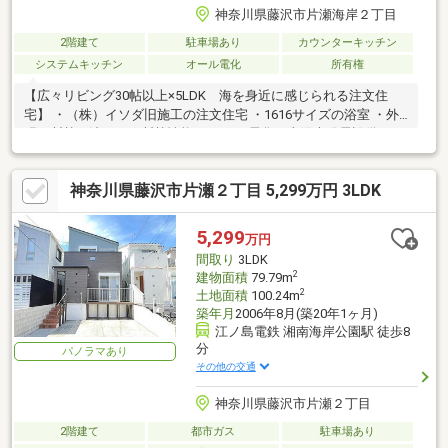
神奈川県藤沢市片瀬海岸２丁目
2階建て
駐車場あり
カウンターキッチン
システムキッチン
オール電化
所有権
【広々リビング30帖以上×5LDK 海を身近に感じられる注文住
宅】 ・（株）イソダ旧施工の注文住宅 ・1616サイズの浴室 ・外
張り断熱工法による断熱性能 ・オール電化、太陽光発電設備
神奈川県藤沢市片瀬２丁目 5,299万円 3LDK
5,299
万円
間取り
3LDK
2
建物面積
79.79m
2
土地面積
100.24m
築年月
2006年8月(築20年1ヶ月)
江ノ島電鉄 湘南海岸公園駅 徒歩8
分
パノラマあり
その他の交通
神奈川県藤沢市片瀬２丁目
2階建て
都市ガス
駐車場あり