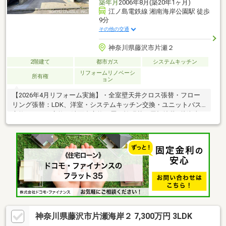
築年月
2006年8月(築20年1ヶ月)
江ノ島電鉄線 湘南海岸公園駅 徒歩
9分
その他の交通
神奈川県藤沢市片瀬２
2階建て
都市ガス
システムキッチン
リフォームリノベーシ
所有権
ョン
【2026年4月リフォーム実施】・全室壁天井クロス張替・フロー
リング張替：LDK、洋室・システムキッチン交換・ユニットバス
交換・トイレ交換・洗面台交換・畳、襖張替・屋根塗装■片瀬東
浜海水浴場まで約1560m（徒歩20分）■南東道路のため陽当り良
好■吹き抜けがある明るいリビング■カースペース2台駐車可能
（車種による制限有）■小上がりの和室■食洗器、浄水器付のシス
テムキッチン－担当者－・常盤 達也・携帯：080-2088-0820・メ
ール：tatsuya-tokiwa@ma.livable.jp
神奈川県藤沢市片瀬海岸２ 7,300万円 3LDK