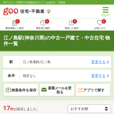
NTTグループ運営の不動産総合サイト goo住宅・不動産
1
0
0
0
最近検索した条件
最近見た物件
保存した条件
お気に入り
江ノ島駅(神奈川県)の中古一戸建て・中古住宅 物
件一覧
駅
変更する
江ノ島電鉄/江ノ島
条件
変更する
指定なし
新着メールを受
検索条件を保存
アプリで探す
取る
17
件
が該当しました。