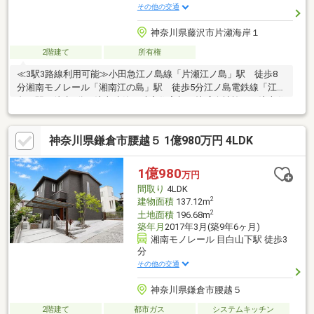
その他の交通
神奈川県藤沢市片瀬海岸１
2階建て
所有権
≪3駅3路線利用可能≫小田急江ノ島線「片瀬江ノ島」駅 徒歩8
分湘南モノレール「湘南江の島」駅 徒歩5分江ノ島電鉄線「江ノ
島」駅 徒歩5分≪注文建築≫殖産住宅相互株式会社施工の注文住
宅2世帯住宅（玄関、トイレ、浴室、洗面所、キッチン各2箇所設
置）≪ルーフバルコニー≫約11.5㎡のルーフバルコニー有バーベ
神奈川県鎌倉市腰越５ 1億980万円 4LDK
キューなど楽しめます。
1億980
万円
間取り
4LDK
2
建物面積
137.12m
2
土地面積
196.68m
築年月
2017年3月(築9年6ヶ月)
湘南モノレール 目白山下駅 徒歩3
分
その他の交通
神奈川県鎌倉市腰越５
2階建て
都市ガス
システムキッチン