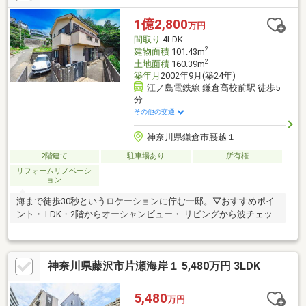
屋上・各階バルコニー防水！・ウッドデッキ新設/新規タイル貼
り/玄関ドア交換！・キッチン/ユニットバス/洗面化粧台/トイレ
1億2,800
万円
新設！・フローリング/フロアタイル/クロス貼替え！・給湯器新
間取り
4LDK
規交換！他施工箇所多数！
2
建物面積
101.43m
2
土地面積
160.39m
築年月
2002年9月(築24年)
江ノ島電鉄線 鎌倉高校前駅 徒歩5
分
その他の交通
神奈川県鎌倉市腰越１
2階建て
駐車場あり
所有権
リフォームリノベーシ
ョン
海まで徒歩30秒というロケーションに佇む一邸。▽おすすめポイ
ント・ LDK・2階からオーシャンビュー・ リビングから波チェッ
クができる開放的な眺望・ 江ノ電「鎌倉高校前」駅徒歩5分・ 敷
地面積48坪超・ 令和4年6月 室内一部リフォーム済み（洗面化粧
台・ユニットバス・トイレ〈1・2階〉新規交換）・ オーナー様施
神奈川県藤沢市片瀬海岸１ 5,480万円 3LDK
工による床張り替えや漆喰仕上げなど、温もりを感じる室内広々
とした48坪超の敷地は、お子様が遊ぶスペースやBBQ、ガーデニ
ングなど楽しみ方も様々。「海の近くで暮らしたい。」、「子ど
5,480
万円
もを自然豊かな環境で育てたい。」そんな想いを叶えてくれる、