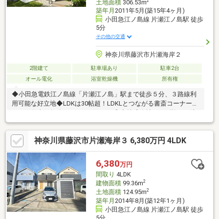
2
土地面積
306.53m
築年月
2011年5月(築15年4ヶ月)
小田急江ノ島線 片瀬江ノ島駅 徒歩
5分
その他の交通
神奈川県藤沢市片瀬海岸２
2階建て
駐車場あり
駐車2台
オール電化
浴室乾燥機
所有権
◆小田急電鉄江ノ島線「片瀬江ノ島」駅まで徒歩５分、３路線利
用可能な好立地◆LDKは30帖超！LDKLとつながる書斎コーナーあ
り、お仕事や勉強スペースとしても◎◆株式会社イソダ施工の注
文住宅。TIP構法、外張り断熱工法採用の５LDK邸宅♪◆2階7.6帖
の洋室にはバルコニーに繋がるサンルーム付き♪◆カースペース
神奈川県藤沢市片瀬海岸３ 6,380万円 4LDK
２台分あり（車種による）◆片瀬西浜・鵠沼海水浴場まで約580m
6,380
万円
間取り
4LDK
2
建物面積
99.36m
2
土地面積
124.95m
築年月
2014年8月(築12年1ヶ月)
小田急江ノ島線 片瀬江ノ島駅 徒歩
5分