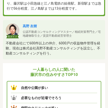
り、藤沢駅は小田急線と江ノ島電鉄の始発駅。新宿駅までは急
行で56分程度、江ノ島駅までは13分程度です。
高野 友樹
公認不動産コンサルティングマスター／相続対策専門士／宅
地建物取引士／賃貸不動産経営管理士
街ガイド
不動産会社にて600件以上の仲介、6000戸の収益物件管理を経
験。現在は株式会社高野不動産コンサルティングを設立し、不
動産コンサルティングを行う。
一人暮らしの人に聞いた
藤沢市の住みやすさTOP10
自然や公園が多い
1
必要なものが近場でそろう
2
病院やクリニックが多い