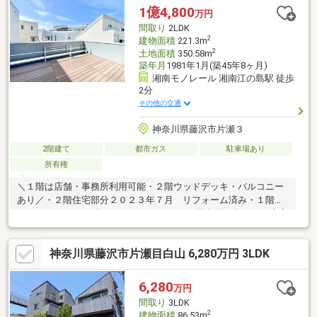
も、24時間365日の駆けつけや優待販売、延長保証など私たちの
1億4,800
万円
サービスは一生涯続きます。※日経MJ（2025年10月）第43回サー
間取り
2LDK
ビス業総合調査
2
建物面積
221.3m
2
土地面積
350.58m
築年月
1981年1月(築45年8ヶ月)
湘南モノレール 湘南江の島駅 徒歩
2分
その他の交通
神奈川県藤沢市片瀬３
2階建て
都市ガス
駐車場あり
所有権
＼１階は店舗・事務所利用可能・２階ウッドデッキ・バルコニー
あり／・２階住宅部分２０２３年７月 リフォーム済み・１階
１２３.３８㎡ ２階９７.９２㎡・３路線３駅利用可能！・観光客
が多いエリアで飲食店などご検討いただけます。・カースペース
は南東側と北西側に２カ所あり・天候により屋上から富士山望め
神奈川県藤沢市片瀬目白山 6,280万円 3LDK
ます。ウスイホームは賃貸やリフォームなどワンストップでお任
せいただけます。お気軽にお問合せ下さい。
6,280
万円
間取り
3LDK
2
建物面積
86.53m