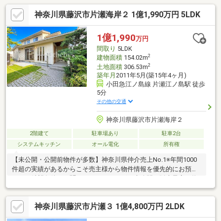
神奈川県藤沢市片瀬海岸２ 1億1,990万円 5LDK
1億1,990
万円
間取り
5LDK
2
建物面積
154.02m
2
土地面積
306.53m
築年月
2011年5月(築15年4ヶ月)
小田急江ノ島線 片瀬江ノ島駅 徒歩
5分
その他の交通
神奈川県藤沢市片瀬海岸２
2階建て
駐車場あり
駐車2台
システムキッチン
オール電化
所有権
【未公開・公開前物件が多数】神奈川県仲介売上No.1※年間1000
件超の実績があるからこそ売主様から物件情報を優先的にお預か
り。ご希望条件をお聞かせいただければ、未公開や販売予定の物
件もいち早くご紹介します。【サザビーズブランド】世界80以上
の国と地域で展開する高級不動産ブランド「サザビーズ インター
神奈川県藤沢市片瀬３ 1億4,800万円 2LDK
ナショナル リアルティ」の一員として確かな信頼でお住まい探し
をサポート。【List365・充実のアフターサービス】お引渡し後