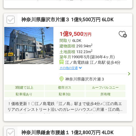
の6LDK・LDK・水まわりを3階に配置、プライバシーに配慮・回
遊性のあるアイランドキッチン・WIC・パントリー等、全居室に
収納有・1階の洋室約16.5帖は店舗・事務所としても利用可・ガレ
神奈川県藤沢市片瀬３ 1億9,500万円 6LDK
ージ車庫付(車種による)▼内外装リフォーム済【2026年4月】外
壁・屋根塗装 他【2024年4月】キッチン・浴室・洗面化粧台・ト
イレ新規交換 他■ ご希望の住まい探しをお手伝いします
1億9,500
万円
━━━━━・・・物件の詳細・ご相談はお気軽にお問い合わせく
間取り
6LDK
ださい。
2
建物面積
293.94m
2
土地面積
132.23m
築年月
1990年5月(築36年4ヶ月)
江ノ島電鉄線 江ノ島駅 徒歩4分
その他の交通
神奈川県藤沢市片瀬３
3階建て以上
都市ガス
ルーフバルコニー
駐車場あり
駐車3台
所有権
！価格更新！〇江ノ島電鉄「江ノ島」駅まで徒歩4分♪〇江の島エ
リアのメインストリート沿いのガレージハウス♪〇片瀬・江の島エ
リアが堪能できる好立地です♪〇1Fは56㎡の大型ガレージに、店
舗利用もできる為、多様な使い方がございます♪〇内外装下記フル
リフォーム済！・外壁/コンクリート/屋上鉄骨部分/シャッター/ガ
神奈川県鎌倉市腰越１ 1億2,800万円 4LDK
レージ床 塗装済！・シャッターモーター交換/外壁シール打替え/