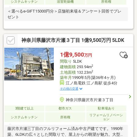
システムキッチン
浴室乾燥機
所有権
＜選べるe-GIFT15000円分＞店舗初来場＆アンケート回答でプレ
ゼント
神奈川県藤沢市片瀬３丁目 1億9,500万円 5LDK
1億9,500
万円
間取り
5LDK
2
建物面積
293.94m
2
土地面積
132.23m
築年月
1990年5月(築36年4ヶ月)
江ノ島電鉄 江ノ島駅 徒歩4分
その他の交通
神奈川県藤沢市片瀬３丁目
3階建て以上
都市ガス
駐車場あり
リフォームリノベーシ
システムキッチン
所有権
ョン
藤沢市片瀬三丁目のフルリフォーム済み中古戸建てです。1990年
築、6LDKの広々とした間取りで、屋上からの眺望が魅力。大型車