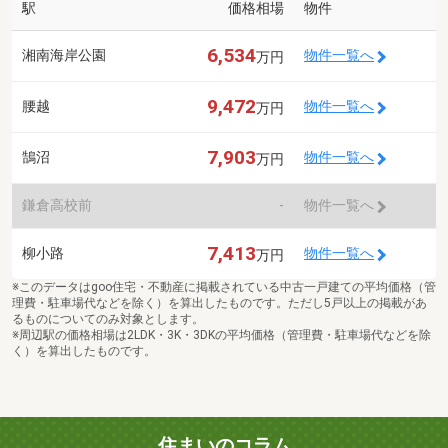
駅
価格相場
物件
6,534
湘南海岸公園
物件一覧へ
万円
9,472
腰越
物件一覧へ
万円
7,903
鵠沼
物件一覧へ
万円
鎌倉高校前
-
物件一覧へ
7,413
柳小路
物件一覧へ
万円
※このデータはgoo住宅・不動産に掲載されている中古一戸建ての平均価格（管
理費・駐車場代などを除く）を算出したものです。ただし5戸以上の掲載があ
るものについてのみ対象とします。
※周辺駅の価格相場は2LDK・3K・3DKの平均価格（管理費・駐車場代などを除
く）を算出したものです。
住まいのコラム