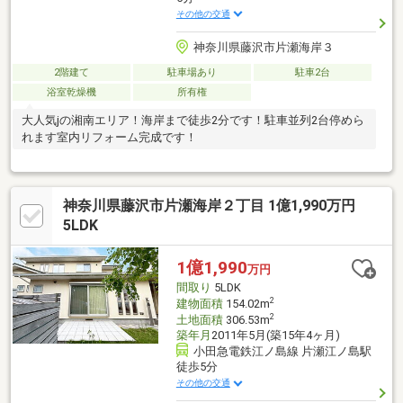
その他の交通
神奈川県藤沢市片瀬海岸３
2階建て
駐車場あり
駐車2台
浴室乾燥機
所有権
大人気jの湘南エリア！海岸まで徒歩2分です！駐車並列2台停めら
れます室内リフォーム完成です！
神奈川県藤沢市片瀬海岸２丁目 1億1,990万円
5LDK
1億1,990
万円
間取り
5LDK
2
建物面積
154.02m
2
土地面積
306.53m
築年月
2011年5月(築15年4ヶ月)
小田急電鉄江ノ島線 片瀬江ノ島駅
徒歩5分
その他の交通