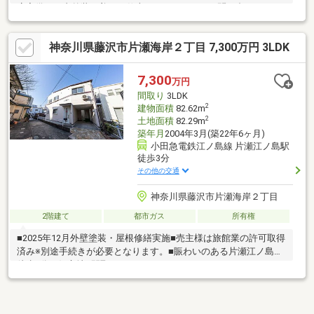
庫完備で、内外装が美しく仕上がっています。お問い合わせをお
待ちしております。
神奈川県藤沢市片瀬海岸２丁目 7,300万円 3LDK
7,300
万円
間取り
3LDK
2
建物面積
82.62m
2
土地面積
82.29m
築年月
2004年3月(築22年6ヶ月)
小田急電鉄江ノ島線 片瀬江ノ島駅
徒歩3分
その他の交通
神奈川県藤沢市片瀬海岸２丁目
2階建て
都市ガス
所有権
■2025年12月外壁塗装・屋根修繕実施■売主様は旅館業の許可取得
済み※別途手続きが必要となります。■賑わいのある片瀬江ノ島駅
徒歩3分の好立地■間取り：3LDK