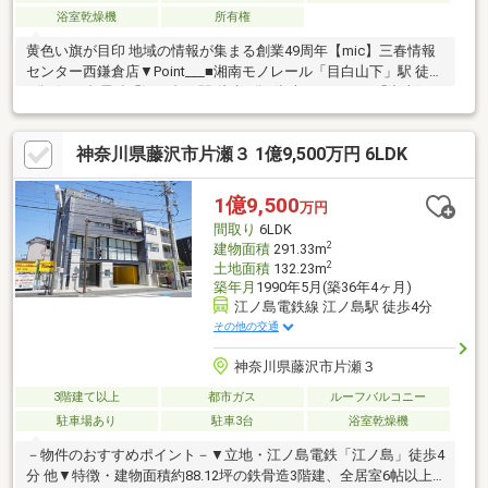
浴室乾燥機
所有権
黄色い旗が目印 地域の情報が集まる創業49周年【mic】三春情報
センター西鎌倉店▼Point___■湘南モノレール「目白山下」駅 徒歩
3分□江ノ島電鉄「江ノ島」駅 徒歩8分■湘南モノレール「湘南江の
島」駅 徒歩8分□二線三駅利用可能■三菱地所レジデンス旧分譲地
内□積水ハウス施工のシャーウッド注文住宅■ミーレ製の大型食洗
神奈川県藤沢市片瀬３ 1億9,500万円 6LDK
機を採用□LDKの明るさと和やかさを感じさせるコーブ照明■広さ
と採光を兼ね備えたランドリールーム【お問い合わせ先】フリー
ダイヤル：0120-319-070担当：成瀬(直通：080-6052-3476)資料請
1億9,500
万円
求・見学予約からのお問い合わせも大歓迎♪
間取り
6LDK
2
建物面積
291.33m
2
土地面積
132.23m
築年月
1990年5月(築36年4ヶ月)
江ノ島電鉄線 江ノ島駅 徒歩4分
その他の交通
神奈川県藤沢市片瀬３
3階建て以上
都市ガス
ルーフバルコニー
駐車場あり
駐車3台
浴室乾燥機
－物件のおすすめポイント－▼立地・江ノ島電鉄「江ノ島」徒歩4
分 他▼特徴・建物面積約88.12坪の鉄骨造3階建、全居室6帖以上