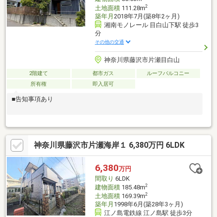
2
土地面積
111.28m
築年月
2018年7月(築8年2ヶ月)
湘南モノレール 目白山下駅 徒歩3
分
その他の交通
神奈川県藤沢市片瀬目白山
2階建て
都市ガス
ルーフバルコニー
所有権
即入居可
■告知事項あり
神奈川県藤沢市片瀬海岸１ 6,380万円 6LDK
6,380
万円
間取り
6LDK
2
建物面積
185.48m
2
土地面積
169.39m
築年月
1998年6月(築28年3ヶ月)
江ノ島電鉄線 江ノ島駅 徒歩3分