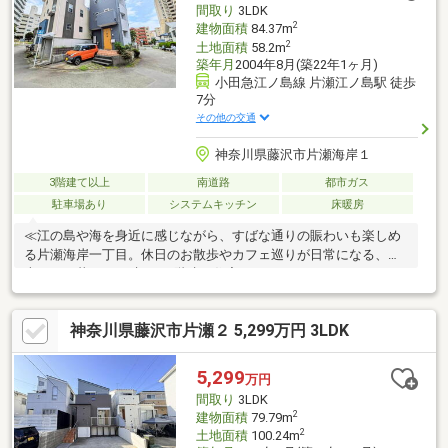
間取り
3LDK
湘南らしい一邸です
2
建物面積
84.37m
2
土地面積
58.2m
築年月
2004年8月(築22年1ヶ月)
小田急江ノ島線 片瀬江ノ島駅 徒歩
7分
その他の交通
神奈川県藤沢市片瀬海岸１
3階建て以上
南道路
都市ガス
駐車場あり
システムキッチン
床暖房
≪江の島や海を身近に感じながら、すばな通りの賑わいも楽しめ
る片瀬海岸一丁目。休日のお散歩やカフェ巡りが日常になる、湘
南らしい暮らしを叶える3階建て住宅です≫
神奈川県藤沢市片瀬２ 5,299万円 3LDK
5,299
万円
間取り
3LDK
2
建物面積
79.79m
2
土地面積
100.24m