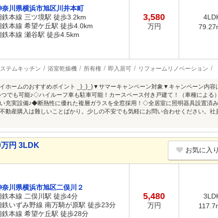
神奈川県横浜市旭区川井本町
3,580
相鉄本線 三ツ境駅 徒歩3.2km
4LD
相鉄本線 希望ケ丘駅 徒歩4.0km
万円
79.27
相鉄本線 瀬谷駅 徒歩4.5km
ステムキッチン
浴室乾燥機
所有権
即入居可
リフォームリノベーション
OCOマイホームのおすすめポイント _}_}_}▼サマーキャンペーン対象▼キャンペー
いつでも可能♪◇ハイルーフ車も駐車可能！カースペース付き戸建て！（車種による
充実設備♪◆断熱性に優れた複層ガラスを全窓採用！◇全居室に照明器具設置済み！}_}_
不動産購入は難しいことばかり。少しの不安でも気軽にお問い合わせください。社
万円 3LDK
お気に入
神奈川県横浜市旭区二俣川２
5,480
相鉄本線 二俣川駅 徒歩4分
3LD
相鉄いずみ野線 南万騎が原駅 徒歩23分
万円
117.7
相鉄本線 希望ケ丘駅 徒歩28分