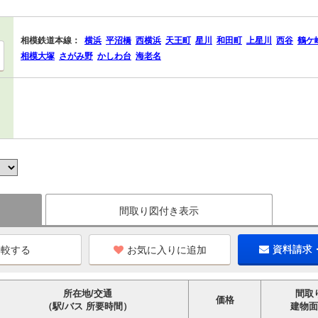
相模鉄道本線：
横浜
平沼橋
西横浜
天王町
星川
和田町
上星川
西谷
鶴ケ
相模大塚
さがみ野
かしわ台
海老名
間取り図付き表示
お気に入りに追加
資料請求
所在地/交通
間取
価格
（駅/バス 所要時間）
建物面