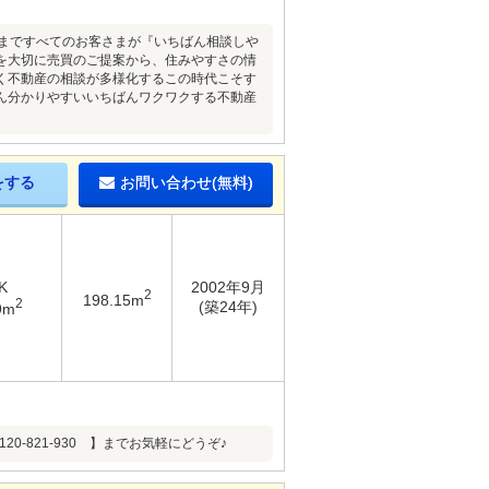
方まですべてのお客さまが『いちばん相談しや
を大切に売買のご提案から、住みやすさの情
く不動産の相談が多様化するこの時代こそす
ん分かりやすいいちばんワクワクする不動産
をする
お問い合わせ(無料)
K
2002年9月
2
198.15m
2
(築24年)
9m
-821-930 】までお気軽にどうぞ♪