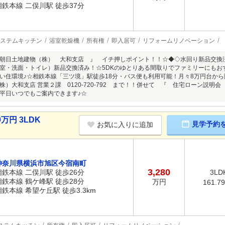
相鉄本線 二俣川駅 徒歩37分
ステムキッチン
浴室乾燥機
所有権
即入居可
リフォームリノベーション
朝日土地建物（株） 大和支店 』 イチ押しポイント！！☆◆◇水回り新品交換済
室・洗面・トイレ）新品交換済み！☆5DKのゆとりある間取りでファミリーにもお
い住環境♪☆相鉄本線「三ツ境」駅徒歩18分・バス便も利用可能！月々8万円台から
株）大和支店 営業２課 0120-720-792 まで！！併せて 『 住宅ローン説明
平日いつでもご案内できます♪☆
万円 3LDK
見学予約
お気に入りに追加
神奈川県横浜市旭区今宿南町
3,280
相鉄本線 二俣川駅 徒歩26分
3LD
相鉄本線 鶴ケ峰駅 徒歩28分
万円
161.7
相鉄本線 希望ケ丘駅 徒歩3.3km