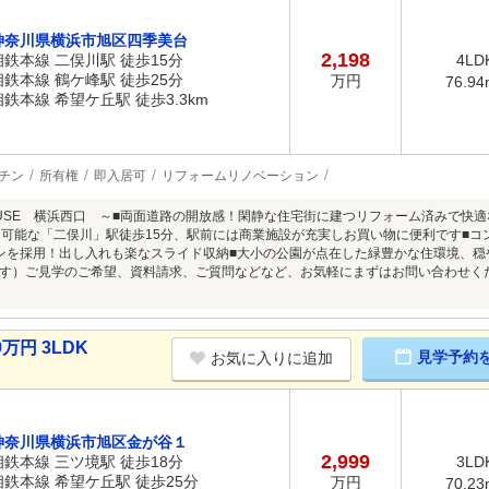
神奈川県横浜市旭区四季美台
2,198
相鉄本線 二俣川駅 徒歩15分
4LD
相鉄本線 鶴ケ峰駅 徒歩25分
万円
76.94
相鉄本線 希望ケ丘駅 徒歩3.3km
チン
所有権
即入居可
リフォームリノベーション
HOUSE 横浜西口 ～■両面道路の開放感！閑静な住宅街に建つリフォーム済みで快
用可能な「二俣川」駅徒歩15分、駅前には商業施設が充実しお買い物に便利です■
ンを採用！出し入れも楽なスライド収納■大小の公園が点在した緑豊かな住環境、穏
す）ご見学のご希望、資料請求、ご質問などなど、お気軽にまずはお問い合わせください♪
万円 3LDK
見学予約
お気に入りに追加
神奈川県横浜市旭区金が谷１
2,999
相鉄本線 三ツ境駅 徒歩18分
3LD
相鉄本線 希望ケ丘駅 徒歩25分
万円
70.23