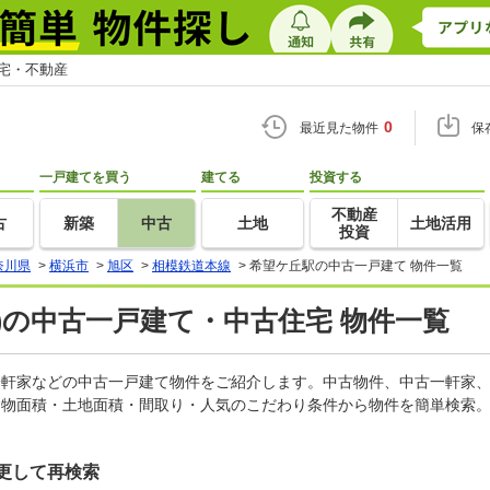
住宅・不動産
0
最近見た物件
保
一戸建てを買う
建てる
投資する
不動産
古
新築
中古
土地
土地活用
投資
奈川県
>
横浜市
>
旭区
>
相模鉄道本線
>
希望ケ丘駅の中古一戸建て 物件一覧
)の中古一戸建て・中古住宅 物件一覧
古一軒家などの中古一戸建て物件をご紹介します。中古物件、中古一軒家
建物面積・土地面積・間取り・人気のこだわり条件から物件を簡単検索。
更して再検索