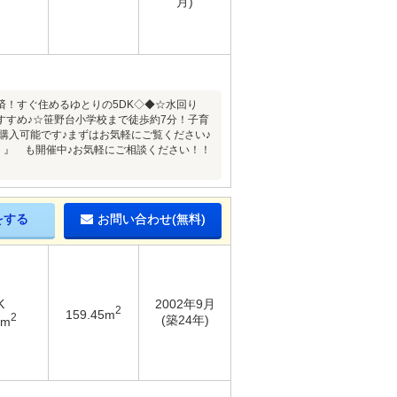
月)
！すぐ住めるゆとりの5DK◇◆☆水回り
すすめ♪☆笹野台小学校まで徒歩約7分！子育
購入可能です♪まずはお気軽にご覧ください♪
会 』 も開催中♪お気軽にご相談ください！！
をする
お問い合わせ(無料)
K
2002年9月
2
159.45m
2
(築24年)
9m