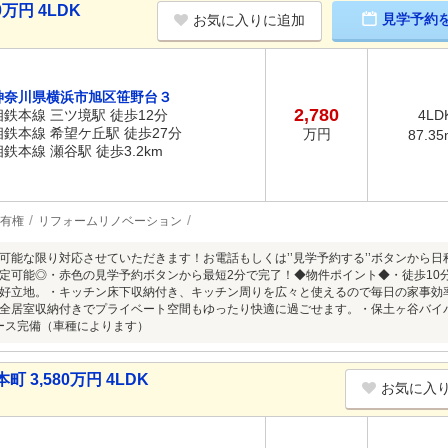
万円 4LDK
見学予約
お気に入りに追加
神奈川県横浜市旭区笹野台３
2,780
相鉄本線 三ツ境駅 徒歩12分
4LD
相鉄本線 希望ケ丘駅 徒歩27分
万円
87.35
相鉄本線 瀬谷駅 徒歩3.2km
有権
リフォームリノベーション
可能な限り対応させていただきます！お電話もしくは’’見学予約する’’ボタンから
定可能◎・赤色の見学予約ボタンから最短2分で完了！◆物件ポイント◆・徒歩10
好立地。・キッチン床下収納付き、キッチン周りを広々と使えるので毎日の家事効
全居室収納付きでプライベート空間もゆったり快適に過ごせます。・保土ヶ谷バイ
ース完備（車種によります）
3,580万円 4LDK
お気に入