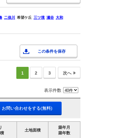
峰
二俣川
希望ケ丘
三ツ境
瀬谷
大和
この条件を保存
1
2
3
次へ
表示件数
・お問い合わせをする(無料)
り
築年月
土地面積
積
築年数