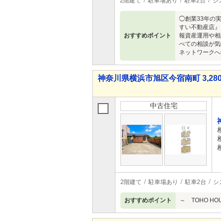
2階建て
駐車場あり
駐車2台
シ
◯創業33年の
すい不動産店』
おすすめポイント
報資産運用や相
べての相談が気
ネットワークへC
神奈川県横浜市旭区今宿南町 3,280
中古住宅
2階建て
駐車場あり
駐車2台
シ
おすすめポイント
～ TOHO H