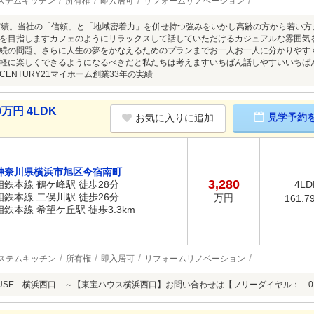
ステムキッチン
所有権
即入居可
リフォームリノベーション
実績。当社の「信頼」と「地域密着力」を併せ持つ強みをいかし高齢の方から若い
を目指しますカフェのようにリラックスして話していただけるカジュアルな雰囲気
続の問題、さらに人生の夢をかなえるためのプランまでお一人お一人に分かりやす
軽に楽しくできるようになるべきだと私たちは考えますいちばん話しやすいいちば
ENTURY21マイホーム創業33年の実績
万円 4LDK
見学予約
お気に入りに追加
神奈川県横浜市旭区今宿南町
3,280
相鉄本線 鶴ケ峰駅 徒歩28分
4LD
相鉄本線 二俣川駅 徒歩26分
万円
161.7
相鉄本線 希望ケ丘駅 徒歩3.3km
ステムキッチン
所有権
即入居可
リフォームリノベーション
OUSE 横浜西口 ～【東宝ハウス横浜西口】お問い合わせは【フリーダイヤル： 0120