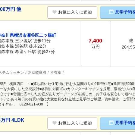
00万円 他
見学予約
お気に入りに追加
神奈川県横浜市瀬谷区二ツ橋町
7,400
他
相鉄本線 三ツ境駅 徒歩11分
相鉄本線 瀬谷駅 徒歩22分
万円
204.9
相鉄本線 希望ケ丘駅 徒歩27分
ステムキッチン
浴室乾燥機
所有権
HOUSE 横浜西口 ～■落ち着いた住宅街に佇む大型間取りの2世帯住宅■延床面積2
ーを大切にした空間設計■各階に対面式のカウンターキッチンを採用、陽当たりの良
心です■南側に広々したお庭がありガーデニングを楽しめ、お子様も安心して遊べま
トアがあり毎日のお買い物に大変便利な好立地ご見学のご希望、資料請求、ご質問
ヤル： 0120-821-930 】
万円 4LDK
見学予約
お気に入りに追加