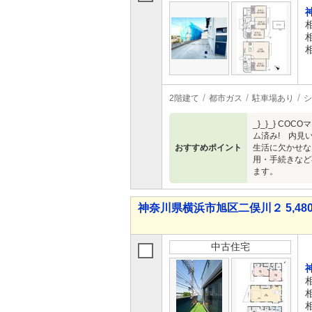
2階建て
都市ガス
駐車場あり
シ
_}_}_} C
ム済み! 内見
おすすめポイント
生活に欠かせない
用・手続きなど
ます。
神奈川県横浜市旭区二俣川２ 5,480
中古住宅