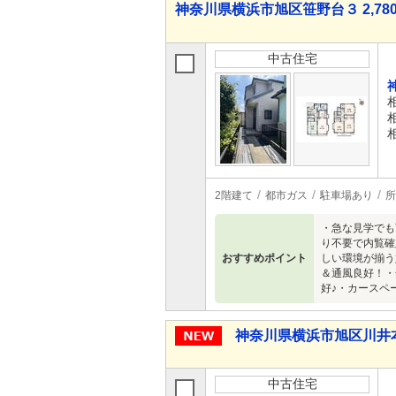
神奈川県横浜市旭区笹野台３ 2,780
中古住宅
2階建て
都市ガス
駐車場あり
所
・急な見学でも
り不要で内覧確
おすすめポイント
しい環境が揃う
＆通風良好！・
好♪・カースペ
神奈川県横浜市旭区川井本町 
中古住宅