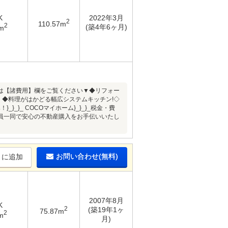
K
2022年3月
2
110.57m
2
(築4年6ヶ月)
m
ン内容は【諸費用】欄をご覧ください▼◆リフォー
）◆料理がはかどる幅広システムキッチン!◇
}_ COCOマイホーム}_}_}_税金・費
員一同で安心の不動産購入をお手伝いいたし
お問い合わせ(無料)
りに追加
2007年8月
K
2
(築19年1ヶ
75.87m
2
m
月)