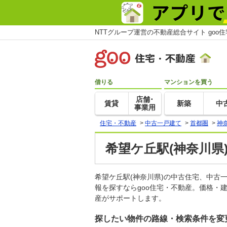
NTTグループ運営の不動産総合サイト goo
借りる
マンションを買う
店舗･
賃貸
新築
中
事業用
住宅・不動産
>
中古一戸建て
>
首都圏
>
神
希望ケ丘駅(神奈川県
希望ケ丘駅(神奈川県)の中古住宅、中
報を探すならgoo住宅・不動産。価格・
産がサポートします。
探したい物件の路線・検索条件を変