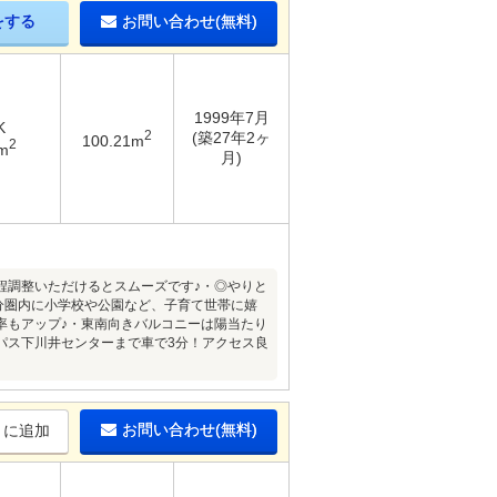
をする
お問い合わせ(無料)
1999年7月
K
2
(築27年2ヶ
100.21m
2
m
月)
日程調整いただけるとスムーズです♪・◎やりと
分圏内に小学校や公園など、子育て世帯に嬉
率もアップ♪・東南向きバルコニーは陽当たり
パス下川井センターまで車で3分！アクセス良
お問い合わせ(無料)
りに追加