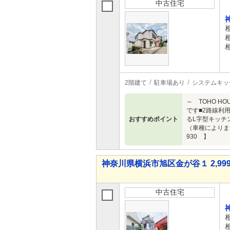
中古住宅
2階建て
駐車場あり
システムキッ
～ TOHO 
です■2路線利
おすすめポイント
るL字型キッチ
（車種によりま
930 】
神奈川県横浜市旭区金が谷１ 2,999
中古住宅