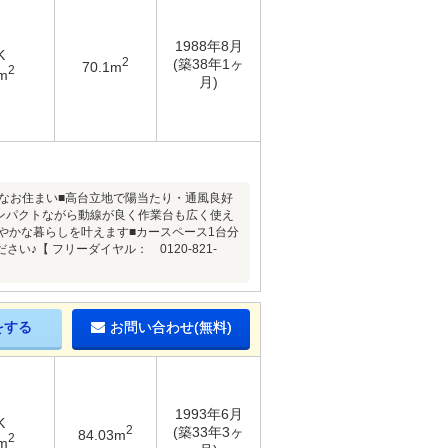
1988年8月
K
2
(築38年1ヶ
70.1m
2
m
月)
適なお住まい■高台立地で陽当たり・通風良好
コンパクトながら動線が良く作業台も広く使え
やかな暮らしを叶えます■カースペース1台分
【 フリーダイヤル： 0120-821-
をする
お問い合わせ(無料)
1993年6月
K
2
(築33年3ヶ
84.03m
2
m