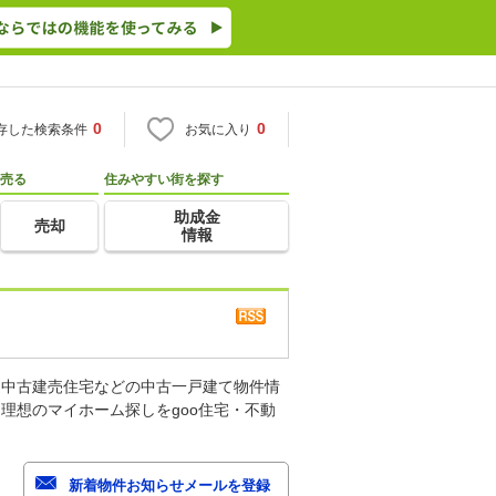
0
0
存した検索条件
お気に入り
売る
住みやすい街を探す
助成金
売却
情報
、中古建売住宅などの中古一戸建て物件情
理想のマイホーム探しをgoo住宅・不動