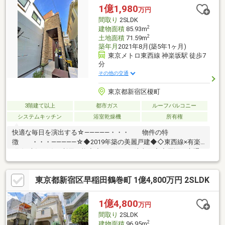
調フローリング、外壁塗装タイル貼り】◆人気の早稲田小学校・
1億1,980
万円
早稲田幼稚園まで徒歩７分◆弊社売主物件につき諸経費も抑えら
間取り
2SLDK
れます。リノベーション工事完了済！内覧随時受付中！
2
建物面積
85.93m
2
土地面積
71.59m
築年月
2021年8月(築5年1ヶ月)
東京メトロ東西線 神楽坂駅 徒歩7
分
その他の交通
東京都新宿区榎町
3階建て以上
都市ガス
ルーフバルコニー
システムキッチン
浴室乾燥機
所有権
快適な毎日を演出する☆―――――・・・ 物件の特
徴 ・・・―――――☆◆2019年築の美麗戸建◆◇東西線×有楽
町線×大江戸線が利用可能◇◆こだわりの注文住宅◇周辺は交通
量が少ない閑静な住宅地◆ビルドインオーブン付のシステムキッ
チン◇大型ウォークインクローゼット◆公園、スーパー、コンビ
東京都新宿区早稲田鶴巻町 1億4,800万円 2SLDK
ニも近く生活環境良好！※間取り S＝サービスルーム（納戸）で
す。ご見学予約受付中です。お気軽にお問い合わせください。
☆―――――・・・ ―☆― ・・・―――――☆
1億4,800
万円
間取り
2SLDK
2
建物面積
96.95m