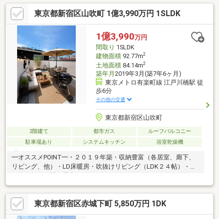
東京都新宿区山吹町 1億3,990万円 1SLDK
1億3,990
万円
間取り
1SLDK
2
建物面積
92.77m
2
土地面積
84.14m
築年月
2019年3月(築7年6ヶ月)
東京メトロ有楽町線 江戸川橋駅 徒
歩6分
その他の交通
東京都新宿区山吹町
2階建て
都市ガス
ルーフバルコニー
駐車場あり
システムキッチン
浴室乾燥機
━オススメPOINT━・２０１９年築・収納豊富（各居室、廊下、
リビング、他）・LD床暖房・吹抜けリビング（LDK２４帖）・
WIC・１０.２帖の屋上ルーフバルコニー・ゆとりの６ｍ公道面リ
フォーム実施(2026月6月完了済み)壁クロス一部貼り替え、フロー
リング一部リペア、ルーフバルコニー防水加工、ハウスクリーニ
東京都新宿区赤城下町 5,850万円 1DK
ング～不動産のマトリックスグループ～現地のご見学、資料請求
受付中です！物件の事はもちろん、地域の事やご購入までの流れ