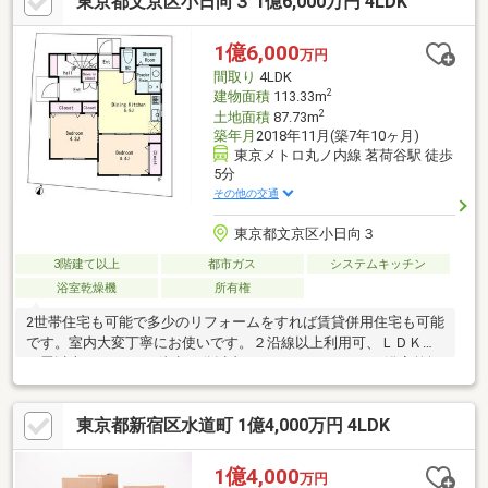
東京都文京区小日向３ 1億6,000万円 4LDK
1億6,000
万円
間取り
4LDK
2
建物面積
113.33m
2
土地面積
87.73m
築年月
2018年11月(築7年10ヶ月)
東京メトロ丸ノ内線 茗荷谷駅 徒歩
5分
その他の交通
東京都文京区小日向３
3階建て以上
都市ガス
システムキッチン
浴室乾燥機
所有権
2世帯住宅も可能で多少のリフォームをすれば賃貸併用住宅も可能
です。室内大変丁寧にお使いです。２沿線以上利用可、ＬＤＫ１
８畳以上、スーパー 徒歩10分以内、システムキッチン、浴室乾燥
機、全居室収納、閑静な住宅地、対面式キッチン、トイレ２ヶ
所、２面以上バルコニー、南面バルコニー、全室南向き、温水洗
東京都新宿区水道町 1億4,000万円 4LDK
浄便座、ＴＶモニタ付インターホン、全居室フローリング、３階
建以上、全室２面採光、小学校 徒歩10分以内、２世帯住宅、周辺
交通量少なめ、浄水器
1億4,000
万円