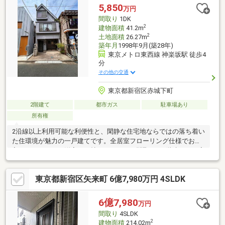
など、お気軽にご質問ください♪不動産のマトリックスホーム
5,850
万円
0120-94-0001までお気軽にお問い合わせくださいませ♪
間取り
1DK
2
建物面積
41.2m
2
土地面積
26.27m
築年月
1998年9月(築28年)
東京メトロ東西線 神楽坂駅 徒歩4
分
その他の交通
東京都新宿区赤城下町
2階建て
都市ガス
駐車場あり
所有権
2沿線以上利用可能な利便性と、閑静な住宅地ならではの落ち着い
た住環境が魅力の一戸建てです。全居室フローリング仕様でお手
入れもしやすく、洋室は８帖のゆとりある間取り。2階建てでご家
族でもゆったりお住まいいただけます。都市ガス対応でランニン
グコストも抑えやすく、年内のお引渡しも可能です。
東京都新宿区矢来町 6億7,980万円 4SLDK
6億7,980
万円
間取り
4SLDK
2
建物面積
214.02m