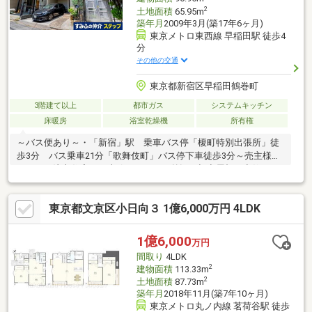
2
土地面積
65.95m
築年月
2009年3月(築17年6ヶ月)
東京メトロ東西線 早稲田駅 徒歩4
分
その他の交通
東京都新宿区早稲田鶴巻町
3階建て以上
都市ガス
システムキッチン
床暖房
浴室乾燥機
所有権
～バス便あり～・「新宿」駅 乗車バス停「榎町特別出張所」徒
歩3分 バス乗車21分「歌舞伎町」バス停下車徒歩3分～売主様こ
だわりの注文住宅～・南欧スタイルの外観（切妻屋根、妻飾り、
アールを用いた玄関周りのデザイン）・洋館のような内装（アイ
アン階段手摺、アンティークな雰囲気がマッチするデザインで
東京都文京区小日向３ 1億6,000万円 4LDK
す。）・駐車しやすいよう、前面スペースを広めに設計・キッチ
ンは複数人でも料理がしやすいよう、ゆったり目に設計・視線が
気になりにくい（対面の建物の背が低く目線が気になりにくいで
1億6,000
万円
す。）・四方に窓があり風通し良好・キッチン、リビングなど造
間取り
4LDK
作収納有・各部屋に豊富な収納を設置・リビングに床暖房有
2
建物面積
113.33m
2
土地面積
87.73m
築年月
2018年11月(築7年10ヶ月)
東京メトロ丸ノ内線 茗荷谷駅 徒歩