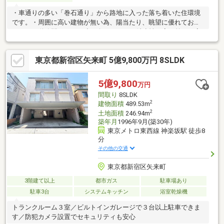
・車通りの多い「巻石通り」から路地に入った落ち着いた住環境
です。・周囲に高い建物が無い為、陽当たり、眺望に優れており
ます。・道路間口11ｍ、小日向一丁目では希少性の高い第三種高
度地区の整形地です。土地としてのポテンシャルも高い物件で
す。≪平成10年築、ミサワホーム施工、こだわりの2階建て注文
東京都新宿区矢来町 5億9,800万円 8SLDK
住宅≫・2階の西側洋室の床部分には約10帖の大収納空間「蔵」
を設けております。季節用品や趣味の道具、お子様のおもちゃな
どすっきりと収納できます。・東南側バルコニー側は建物が建っ
5億9,800
万円
ていない為、眺望・採光にも優れております。・カースペース3台
間取り
8SLDK
ございます。ご家族の自転車も無理なく駐車できます。
2
建物面積
489.53m
2
土地面積
246.94m
築年月
1996年9月(築30年)
東京メトロ東西線 神楽坂駅 徒歩8
分
その他の交通
東京都新宿区矢来町
3階建て以上
都市ガス
駐車場あり
駐車3台
システムキッチン
浴室乾燥機
トランクルーム３室／ビルトインガレージで３台以上駐車できま
す／防犯カメラ設置でセキュリティも安心