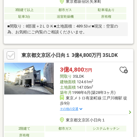
東京都新宿区矢来町
3階建て以上
都市ガス
駐車場あり
駐車3台
浴室乾燥機
所有権
■間取り：8部屋＋2ＬＤＫ■土地面積：489.53㎡■現況：空室の
為、お気軽にご内覧のご相談くださいませ。
東京都文京区小日向１ 3億4,800万円 3SLDK
3億4,800
万円
間取り
3SLDK
2
建物面積
124.61m
2
土地面積
147.05m
築年月
1998年6月(築28年3ヶ月)
東京メトロ有楽町線 江戸川橋駅 徒
歩9分
その他の交通
東京都文京区小日向１
2階建て
都市ガス
システムキッチン
所有権