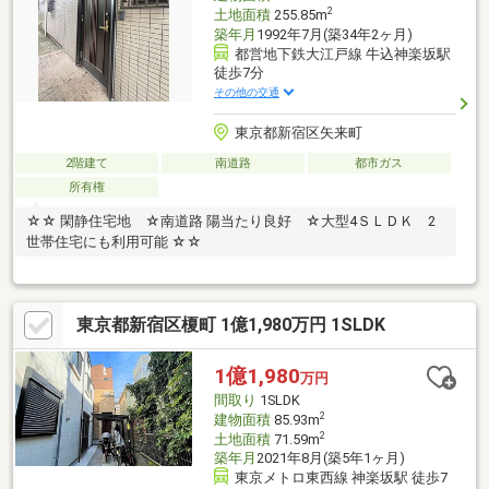
2
土地面積
255.85m
築年月
1992年7月(築34年2ヶ月)
都営地下鉄大江戸線 牛込神楽坂駅
徒歩7分
その他の交通
東京都新宿区矢来町
2階建て
南道路
都市ガス
所有権
☆☆ 閑静住宅地 ☆南道路 陽当たり良好 ☆大型4ＳＬＤＫ 2
世帯住宅にも利用可能 ☆☆
東京都新宿区榎町 1億1,980万円 1SLDK
1億1,980
万円
間取り
1SLDK
2
建物面積
85.93m
2
土地面積
71.59m
築年月
2021年8月(築5年1ヶ月)
東京メトロ東西線 神楽坂駅 徒歩7