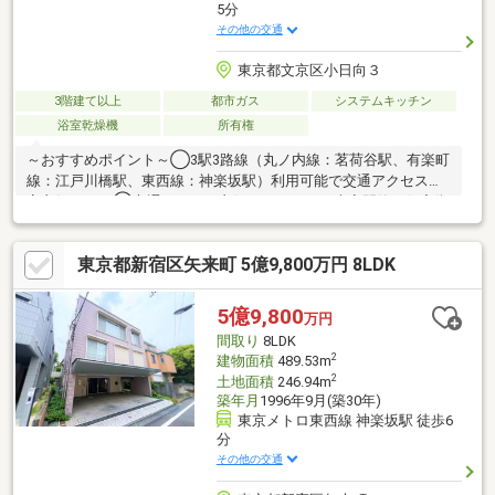
5分
その他の交通
東京都文京区小日向３
3階建て以上
都市ガス
システムキッチン
浴室乾燥機
所有権
～おすすめポイント～◯3駅3路線（丸ノ内線：茗荷谷駅、有楽町
線：江戸川橋駅、東西線：神楽坂駅）利用可能で交通アクセス大
変良好です。◯交通アクセス良好でありながら大変閑静な住宅街
で快適です。◯近隣には教育施設多数ありファミリー層に大変お
すすめです。◯近隣には大型スーパーやコンビニ等商業施設が多
東京都新宿区矢来町 5億9,800万円 8LDK
数あり生活環境大変便利です。◯二世帯住宅【4LDDKK】として
ご利用いただけます。二面玄関で世帯を別にできます。◯平成30
年11月、室内大変きれいにご利用されております。
5億9,800
万円
間取り
8LDK
2
建物面積
489.53m
2
土地面積
246.94m
築年月
1996年9月(築30年)
東京メトロ東西線 神楽坂駅 徒歩6
分
その他の交通