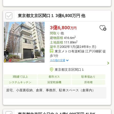
東京都文京区関口１ 3億6,800万円 他
3億6,800
万円
間取り
他
2
建物面積
416.6m
2
土地面積
111.89m
築年月
2002年1月(築24年8ヶ月)
東京メトロ有楽町線 江戸川橋駅 徒
歩1分
その他の交通
東京都文京区関口１
3階建て以上
都市ガス
駐車場あり
システムキッチン
浴室乾燥機
所有権
居宅、小屋裏収納、倉庫、事務所、駐車スペース（倉庫内）