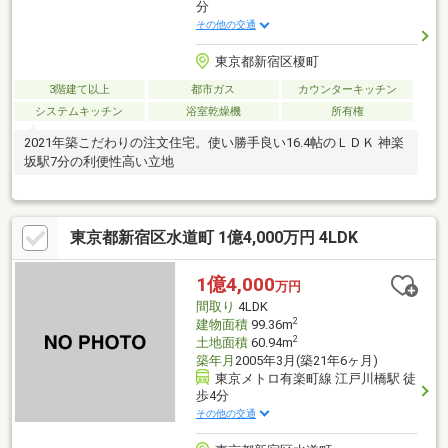
分
その他の交通
東京都新宿区榎町
3階建て以上
都市ガス
カウンターキッチン
システムキッチン
浴室乾燥機
所有権
2021年築こだわりの注文住宅。使い勝手良い16.4帖のＬＤＫ 神楽
坂駅7分の利便性高い立地
東京都新宿区水道町 1億4,000万円 4LDK
1億4,000
万円
間取り
4LDK
2
建物面積
99.36m
2
土地面積
60.94m
築年月
2005年3月(築21年6ヶ月)
東京メトロ有楽町線 江戸川橋駅 徒
歩4分
その他の交通