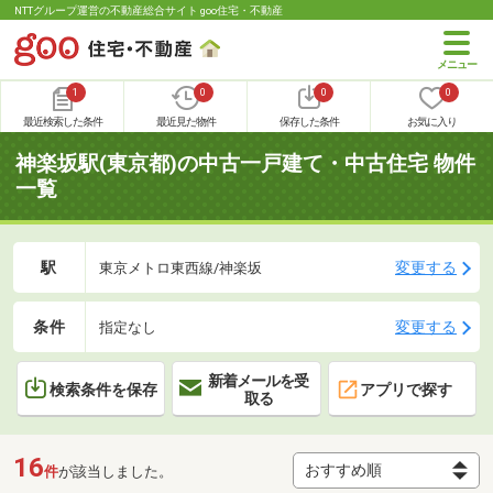
NTTグループ運営の不動産総合サイト goo住宅・不動産
1
0
0
0
最近検索した条件
最近見た物件
保存した条件
お気に入り
神楽坂駅(東京都)の中古一戸建て・中古住宅 物件
一覧
駅
変更する
東京メトロ東西線/神楽坂
条件
変更する
指定なし
新着メールを受
検索条件を保存
アプリで探す
取る
16
件
が該当しました。