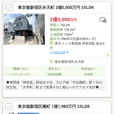
東京都新宿区弁天町 2億5,000万円 3SLDK
2億5,000
万円
間取り
3SLDK
2
建物面積
138.2m
2
土地面積
100m
築年月
1996年3月(築30年6ヶ月)
東京メトロ東西線 神楽坂駅 徒歩9
分
その他の交通
東京都新宿区弁天町
3階建て以上
都市ガス
駐車場あり
システムキッチン
浴室乾燥機
所有権
◆東西線『神楽坂』駅徒歩９分、大江戸線『牛込柳町』駅７分の
好立地。『大手町』駅まで直通９分と都心へのアクセス良好◆南
東角地、南側間口１０ｍ超の整形地で陽当たり・開放感抜群◆平
成８年旭化成ホームズ施工の鉄骨造フルリノベーション中古住宅
◆ハイグレードなリフォーム内容【LIXIL製ペニンシュラキッチ
東京都新宿区榎町 1億1,980万円 2SLDK
ン・リシェル、ツーボウル洗面化粧台・ルミシス、１６２０バス
ルーム・スパージュ、タンクレストイレ・サティス、石目柄鏡面