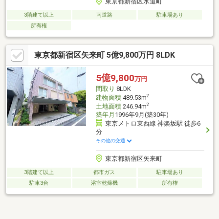
東京都新宿区水道町
3階建て以上
南道路
駐車場あり
所有権
東京都新宿区矢来町 5億9,800万円 8LDK
5億9,800
万円
間取り
8LDK
2
建物面積
489.53m
2
土地面積
246.94m
築年月
1996年9月(築30年)
東京メトロ東西線 神楽坂駅 徒歩6
分
その他の交通
東京都新宿区矢来町
3階建て以上
都市ガス
駐車場あり
駐車3台
浴室乾燥機
所有権