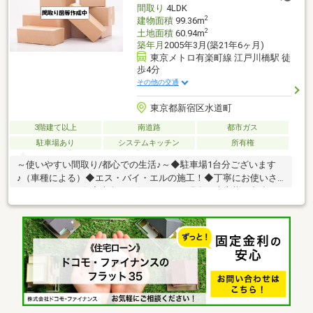
間取り
4LDK
2
建物面積
99.36m
2
土地面積
60.94m
築年月
2005年3月(築21年6ヶ月)
東京メトロ有楽町線 江戸川橋駅 徒
歩4分
その他の交通
東京都新宿区水道町
3階建て以上
南道路
都市ガス
駐車場あり
システムキッチン
所有権
～使いやすい間取り/都心での生活♪～◆駐車場1台分ございます
♪（車種による）◆エス・バイ・エルの施工！◆丁寧にお使いさ
れておられます☆◆南向きの住戸です！※現在、売主様の都合に
より、内覧を一時停止しております。