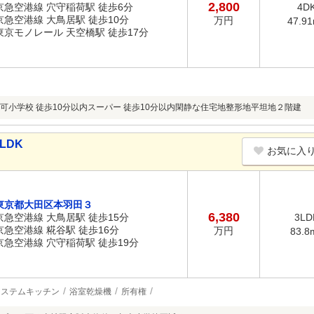
2,800
京急空港線 穴守稲荷駅 徒歩6分
4D
京急空港線 大鳥居駅 徒歩10分
万円
47.9
東京モノレール 天空橋駅 徒歩17分
可小学校 徒歩10分以内スーパー 徒歩10分以内閑静な住宅地整形地平坦地２階建
LDK
お気に入
東京都大田区本羽田３
6,380
京急空港線 大鳥居駅 徒歩15分
3LD
京急空港線 糀谷駅 徒歩16分
万円
83.8
京急空港線 穴守稲荷駅 徒歩19分
システムキッチン
浴室乾燥機
所有権