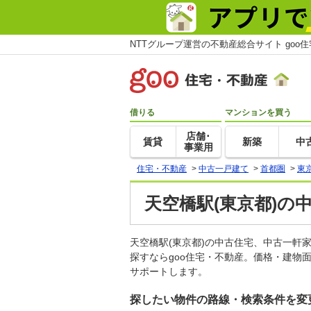
NTTグループ運営の不動産総合サイト goo
借りる
マンションを買う
店舗･
賃貸
新築
中
事業用
住宅・不動産
>
中古一戸建て
>
首都圏
>
東
天空橋駅(東京都)の
天空橋駅(東京都)の中古住宅、中古一
探すならgoo住宅・不動産。価格・建物
サポートします。
探したい物件の路線・検索条件を変