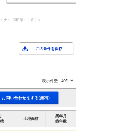
ーミナル
羽田第１・第２タ
この条件を保存
表示件数
・お問い合わせをする(無料)
り
築年月
土地面積
積
築年数