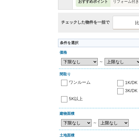
おすすめポイント
リフォーム付き
チェックした物件を一括で
条件を選択
価格
～
間取り
ワンルーム
1K/DK
3K/DK
5K以上
建物面積
～
土地面積