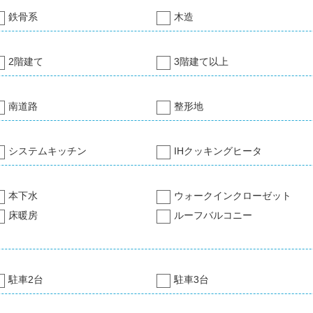
鉄骨系
木造
2階建て
3階建て以上
南道路
整形地
システムキッチン
IHクッキングヒータ
本下水
ウォークインクローゼット
床暖房
ルーフバルコニー
駐車2台
駐車3台