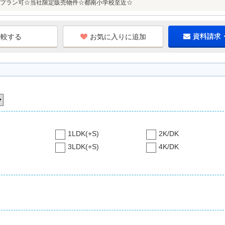
プラン可☆当社限定販売物件☆都南小学校至近☆
お気に入りに追加
資料請求
1LDK(+S)
2K/DK
3LDK(+S)
4K/DK