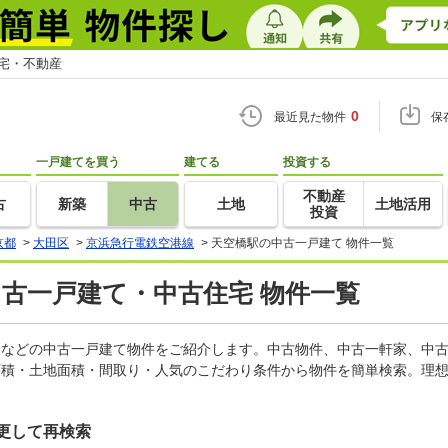
住宅・不動産
0
最近見た物件
保
一戸建てを買う
建てる
投資する
不動産
古
新築
中古
土地
土地活用
投資
京都
>
大田区
>
京浜急行電鉄空港線
>
天空橋駅の中古一戸建て 物件一覧
中古一戸建て・中古住宅 物件一覧
軒家などの中古一戸建て物件をご紹介します。中古物件、中古一軒家、中
面積・土地面積・間取り・人気のこだわり条件から物件を簡単検索。理想
更して再検索