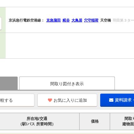
京浜急行電鉄空港線：
京急蒲田
糀谷
大鳥居
穴守稲荷
天空橋
羽田第３タ
間取り図付き表示
お気に入りに追加
資料請求
所在地/交通
間取
価格
（駅/バス 所要時間）
建物面