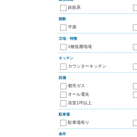
鉄筋系
階数
平屋
立地・特徴
1種低層地域
キッチン
カウンターキッチン
設備
都市ガス
オール電化
浴室1坪以上
駐車場
駐車場有り
条件