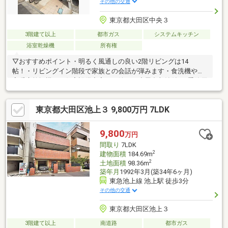
その他の交通
東京都大田区中央３
3階建て以上
都市ガス
システムキッチン
浴室乾燥機
所有権
▽おすすめポイント・明るく風通しの良い2階リビングは14
帖！・リビングイン階段で家族との会話が弾みます・食洗機や浴
室暖房乾燥機など住宅設備充実！・嬉しい小屋裏収納付き♪季節用
品の保管にピッタリ！・玄関前 自転車・バイク置場有り！▽アク
セス＼平坦立地！／京浜東北線「大森」駅 徒歩19分池上線「池
東京都大田区池上３ 9,800万円 7LDK
上」駅 徒歩20分浅草線「西馬込」駅 徒歩23分京急線「大森町」
駅 徒歩24分「スーモを見て」とお問い合わせいただくと、スムー
ズにご案内できます！資料請求・物件のお問い合わせは、0120-
9,800
万円
811-151(通話無料)までお気軽にどうぞ。
間取り
7LDK
2
建物面積
184.69m
2
土地面積
98.36m
築年月
1992年3月(築34年6ヶ月)
東急池上線 池上駅 徒歩3分
その他の交通
東京都大田区池上３
3階建て以上
南道路
都市ガス