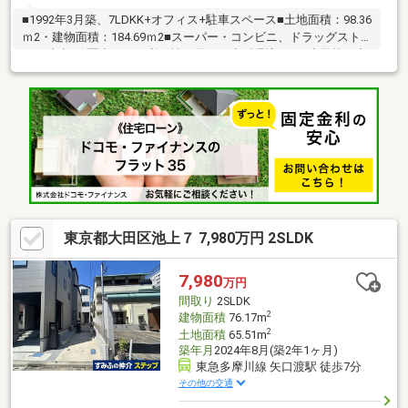
■1992年3月築、7LDKK+オフィス+駐車スペース■土地面積：98.36
ｍ2・建物面積：184.69ｍ2■スーパー・コンビニ、ドラッグスト
アは徒歩5分圏内にあり利便性に優れた生活環境です■小学校、中
学校、公園は徒歩10分圏内にあり子育て環境も良好です※借地権
付建物（古家有り：鉄骨造３階建）※パーキング面積約12ｍ2は1
階面積66.43m2に含まれます。※借地料は所有者変更時に改定とな
ります。詳細は担当まで
東京都大田区池上７ 7,980万円 2SLDK
7,980
万円
間取り
2SLDK
2
建物面積
76.17m
2
土地面積
65.51m
築年月
2024年8月(築2年1ヶ月)
東急多摩川線 矢口渡駅 徒歩7分
その他の交通