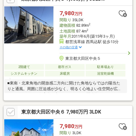
7,980
万円
間取り
3SLDK
2
建物面積
82.89m
2
土地面積
87.4m
築年月
2011年6月(築15年3ヶ月)
都営浅草線 西馬込駅 徒歩13分
その他の交通
東京都大田区中央５
2階建て
都市ガス
駐車場あり
システムキッチン
床暖房
浴室乾燥機
■東南・北東角地の開放感二方向に開けた角地ならではの陽当た
りと通風。周囲に圧迫感が少なく、明るく心地よい住空間が広が
ります。穏やかな住宅街の中でも、ひときわ開放的なロケーショ
ンです。■ルーフバルコニー付空を身近に感じられるプライベー
ト空間。休日のリラックスタイムやガーデニングなど、多彩な使
東京都大田区中央６ 7,980万円 3LDK
い方が可能です。■豊富な収納力各居室に収納を確保し、住まい
全体をすっきりと保てる設計。日々の暮らしにゆとりをもたらし
ます。■生活利便と快適性周辺には生活利便施設も揃い日々の暮
7,980
万円
らしをしっかりサポート。落ち着きと利便性を兼ね備えた、永く
間取り
3LDK
住み続けたくなる住まい