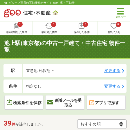
NTTグループ運営の不動産総合サイト goo住宅・不動産
1
0
0
0
最近検索した条件
最近見た物件
保存した条件
お気に入り
池上駅(東京都)の中古一戸建て・中古住宅 物件一
覧
駅
変更する
東急池上線/池上
条件
変更する
指定なし
新着メールを受
検索条件を保存
アプリで探す
取る
39
件
が該当しました。