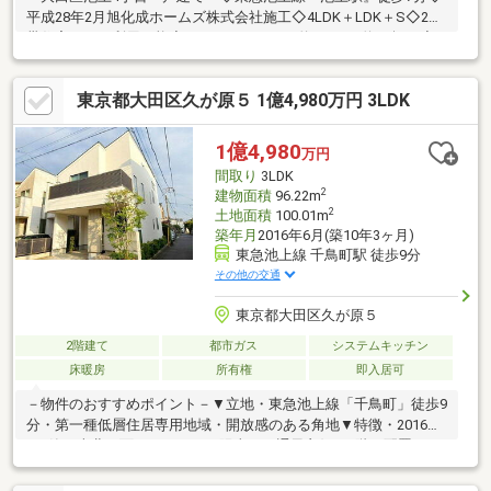
平成28年2月旭化成ホームズ株式会社施工◇4LDK＋LDK＋S◇2世
帯住宅として利用可能◇ルーフバルコニー約98m2（約29坪）◇
土地面積206.45m2（62.45坪） 建物面積198.2m2（59.95坪）◇
南側幅員5.4ｍ◇詳細は担当までお問い合わせください
東京都大田区久が原５ 1億4,980万円 3LDK
1億4,980
万円
間取り
3LDK
2
建物面積
96.22m
2
土地面積
100.01m
築年月
2016年6月(築10年3ヶ月)
東急池上線 千鳥町駅 徒歩9分
その他の交通
東京都大田区久が原５
2階建て
都市ガス
システムキッチン
床暖房
所有権
即入居可
－物件のおすすめポイント－▼立地・東急池上線「千鳥町」徒歩9
分・第一種低層住居専用地域・開放感のある角地▼特徴・2016年
6月築・南北両面バルコニーで陽当り・通風良好・2階に配置され
たLDKは約20.2帖・LDの天井高は約3.5m・WICなど、全居室に収
納有・屋根裏スペースは多目的に活用可能・吹抜け仕様の玄関▼