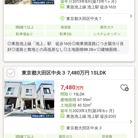
築年月
2013年8月(築13年1ヶ月)
東急池上線 池上駅 徒歩16分
東京都大田区中央７
3階建て以上
南道路
都市ガス
駐車場あり
駐車2台
システムキッチン
◎東急池上線「池上」駅 徒歩16分◎南東側道路につき陽当り良
好◎道路と敷地との高低差なし◎土地面積88.28㎡◎建物面積
107.72㎡の3LDK＋2サービスルーム（納戸）◎カースペース2台分
有（車種による）
東京都大田区中央３ 7,480万円 1SLDK
7,480
万円
間取り
1SLDK
2
建物面積
67.95m
2
土地面積
43.52m
築年月
2023年3月(築3年6ヶ月)
東急池上線 池上駅 徒歩20分
東京都大田区中央３
3階建て以上
都市ガス
所有権