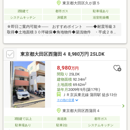
東京都大田区久が原５
2階建て
都市ガス
駐車場あり
システムキッチン
床暖房
浴室乾燥機
☆即日ご案内可能☆------ おすすめポイント ------◆耐震等級３
取得◆土地面積３０坪確保◆角地物件◆築浅物件 ・平成２８年
（２０１６年）６月完成済み ◆ビルトイン車庫付き◆南×北２
面バルコニーで陽当たり・通風◎◆東急池上線「千鳥町」駅まで
徒歩約９分 ・２路線３駅利用可能◆２０２６年７月リノベーシ
東京都大田区西蒲田４ 8,980万円 2SLDK
ョン工事完了 ・リビングに１基エアコン搭載◆２階建＋３居室
＋床暖房付きＬＤＫ◆長期優良住宅対応邸宅・住宅性能評価書取
得◆充実の先進設備を搭載 ・浴室にはTVとミストサウナ付
8,980
万円
き ・パントリー・小屋裏収納・ＷＩＣ・ＳＩＣ等収納設備
間取り
2SLDK
2
建物面積
92.34m
2
土地面積
69.62m
築年月
2009年9月(築17年)
ＪＲ京浜東北線 蒲田駅 徒歩13分
その他の交通
東京都大田区西蒲田４
3階建て以上
南道路
都市ガス
駐車場あり
駐車2台
システムキッチン