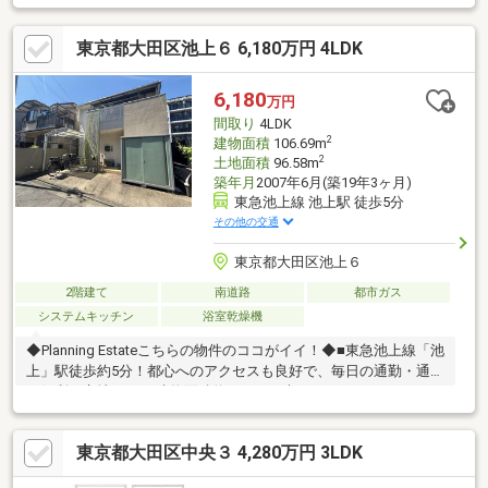
東京都大田区池上６ 6,180万円 4LDK
6,180
万円
間取り
4LDK
2
建物面積
106.69m
2
土地面積
96.58m
築年月
2007年6月(築19年3ヶ月)
東急池上線 池上駅 徒歩5分
その他の交通
東京都大田区池上６
2階建て
南道路
都市ガス
システムキッチン
浴室乾燥機
◆Planning Estateこちらの物件のココがイイ！◆■東急池上線「池
上」駅徒歩約5分！都心へのアクセスも良好で、毎日の通勤・通学
に便利な立地です♪■建物面積約106.69平米、ゆとりある4LDK！■
平成18年築、2021年リフォーム履歴あり！室内は丁寧にお使い
で、気持ちよくお住まいいただけます♪■駐車スペース付き！お車
東京都大田区中央３ 4,280万円 3LDK
をお持ちのご家庭にも嬉しいポイントです♪■南向きバルコニーに
つき陽当たり・通風良好！明るい陽射しが差し込む快適な住空間