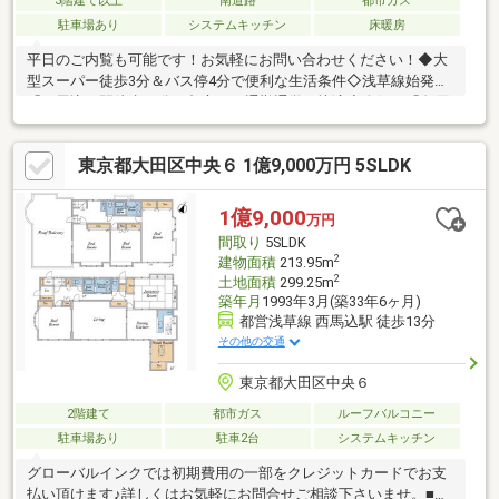
3階建て以上
南道路
都市ガス
駐車場あり
システムキッチン
床暖房
平日のご内覧も可能です！お気軽にお問い合わせください！◆大
型スーパー徒歩3分＆バス停4分で便利な生活条件◇浅草線始発
「西馬込」駅徒歩13分で都心への通勤通学も快適◆人気の「久原
小学校」で子育て住環境も良好◇川崎ラゾーナや東銀座へのショ
ッピングも気軽に行ける好立地◆本門寺公園や緑も身近にあり、
東京都大田区中央６ 1億9,000万円 5SLDK
子どもやペットと遊べる環境◇車通りが少なく落ち着いた住環境
で子育ても安心◆耐震ダンパー採用で地震にも安心の構造◇屋外
スペースにも活用できるゆとりサイズ駐車場◆ベビーカーや自転
1億9,000
万円
車の出し入れ簡単な玄関のワイドスペース◇長期保証フロアーコ
間取り
5SLDK
ーティングで床を守る＆楽チンお掃除
2
建物面積
213.95m
2
土地面積
299.25m
築年月
1993年3月(築33年6ヶ月)
都営浅草線 西馬込駅 徒歩13分
その他の交通
東京都大田区中央６
2階建て
都市ガス
ルーフバルコニー
駐車場あり
駐車2台
システムキッチン
グローバルインクでは初期費用の一部をクレジットカードでお支
払い頂けます♪詳しくはお気軽にお問合せご相談下さいませ。■都