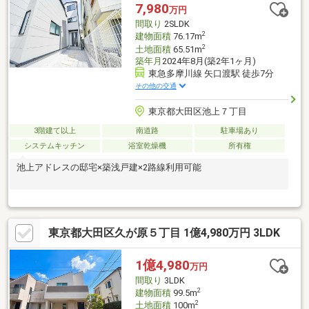
7,980
万円
間取り
2SLDK
2
建物面積
76.17m
2
土地面積
65.51m
築年月
2024年8月(築2年1ヶ月)
東急多摩川線 矢口渡駅 徒歩7分
その他の交通
東京都大田区池上７丁目
3階建て以上
南道路
駐車場あり
システムキッチン
浴室乾燥機
所有権
池上アドレスの邸宅×築浅戸建×2路線利用可能
東京都大田区久が原５丁目 1億4,980万円 3LDK
1億4,980
万円
間取り
3LDK
2
建物面積
99.5m
2
土地面積
100m