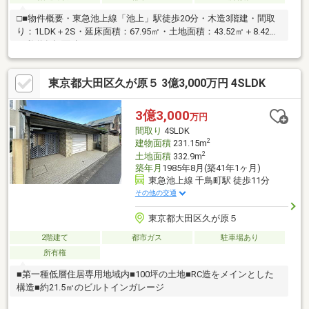
□■物件概要・東急池上線「池上」駅徒歩20分・木造3階建・間取
り：1LDK＋2S・延床面積：67.95㎡・土地面積：43.52㎡＋8.42㎡
（私道負担面積）
東京都大田区久が原５ 3億3,000万円 4SLDK
3億3,000
万円
間取り
4SLDK
2
建物面積
231.15m
2
土地面積
332.9m
築年月
1985年8月(築41年1ヶ月)
東急池上線 千鳥町駅 徒歩11分
その他の交通
東京都大田区久が原５
2階建て
都市ガス
駐車場あり
所有権
■第一種低層住居専用地域内■100坪の土地■RC造をメインとした
構造■約21.5㎡のビルトインガレージ