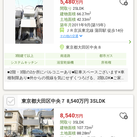
5,480
万円
間取り
2SLDK
2
建物面積
66.27m
2
土地面積
42.33m
築年月
2011年9月(築15年)
ＪＲ京浜東北線 蒲田駅 徒歩14分
その他の交通
東京都大田区中央８
3階建て以上
南道路
都市ガス
システムキッチン
浴室乾燥機
所有権
■2階・3階の2か所にバルコニーあり■駐車スペースございます※車
種制限あり■外からの視線を気にせずくつろげる、2階LDK■ご家
族のコミュニケーションが弾むリビングイン階段■空間を有効活
用できる壁付けキッチン■水まわりを1階に集約したスムーズな家
事動線■周辺は閑静な住宅街のため落ち着いて暮らせます■JR京浜
東京都大田区中央７ 8,540万円 3SLDK
東北線・東急池上線・多摩川線「蒲田」駅 徒歩14分■複数路線
利用可能！交通アクセス良好の立地■通学指定校「池上第二小学
校」まで徒歩5分―リフォーム内容 2026年9月末完成予定―・キ
8,540
万円
ッチン交換 ・浴室交換 ・トイレ交換・洗面化粧台交換 ・ク
間取り
3SLDK
ロス貼替 etc.
2
建物面積
107.72m
2
土地面積
88.28m