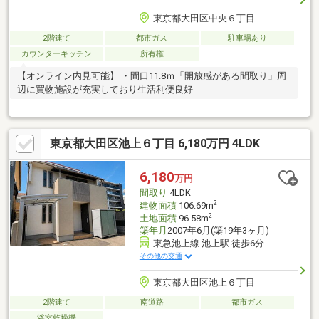
東京都大田区中央６丁目
2階建て
都市ガス
駐車場あり
カウンターキッチン
所有権
【オンライン内見可能】 ・間口11.8ｍ「開放感がある間取り」周
辺に買物施設が充実しており生活利便良好
東京都大田区池上６丁目 6,180万円 4LDK
6,180
万円
間取り
4LDK
2
建物面積
106.69m
2
土地面積
96.58m
築年月
2007年6月(築19年3ヶ月)
東急池上線 池上駅 徒歩6分
その他の交通
東京都大田区池上６丁目
2階建て
南道路
都市ガス
浴室乾燥機