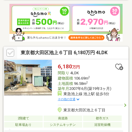
東京都大田区池上６丁目 6,180万円 4LDK
6,180
万円
間取り
4LDK
2
建物面積
106.69m
2
土地面積
96.58m
築年月
2007年6月(築19年3ヶ月)
東急池上線 池上駅 徒歩5分
その他の交通
東京都大田区池上６丁目
2階建て
南道路
都市ガス
駐車場あり
システムキッチン
浴室乾燥機