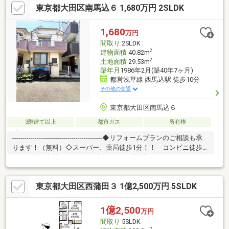
東京都大田区南馬込６ 1,680万円 2SLDK
設備・床暖房(LD)・浴室テレビ▼2026年7月内外装リフォーム済
【内装】キッチン、トイレ、UB、洗面化粧台、床 等【外装】外壁
塗装■ ご希望の住まい探しをお手伝いします ━━━━━・・・物
1,680
万円
件の詳細・ご相談はお気軽にお問い合わせください。
間取り
2SLDK
2
建物面積
40.82m
2
土地面積
29.53m
築年月
1986年2月(築40年7ヶ月)
都営浅草線 西馬込駅 徒歩10分
その他の交通
東京都大田区南馬込６
3階建て以上
都市ガス
所有権
--------------------------------------------◆リフォームプランのご相談も承
ります！（無料）◇スーパー、薬局徒歩1分！！ コンビニ徒歩4
分の便利な立地です※物件に入るとすぐ感じ取れる傾きがござい
ます。→詳しくは担当まで！■内見予約■見学予約ボタンまたはフ
リーダイヤルまで(^^)/ ■資料のご請求■【資料請求ボタン(無
東京都大田区西蒲田３ 1億2,500万円 5SLDK
料）】フリーダイヤル 【0120-97-3903】ご質問・ご相談もお気軽
にどうぞ☆■その他物件も多数ご紹介中■リビングコンシェルのHP
でCheck！https://www.living-concier.co.jp/
1億2,500
万円
間取り
5SLDK