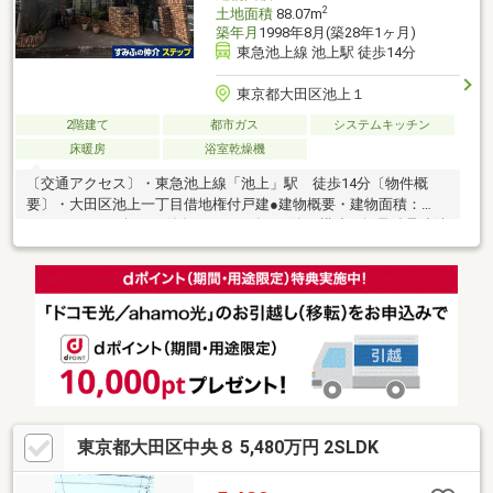
2
土地面積
88.07m
築年月
1998年8月(築28年1ヶ月)
東急池上線 池上駅 徒歩14分
東京都大田区池上１
2階建て
都市ガス
システムキッチン
床暖房
浴室乾燥機
〔交通アクセス〕・東急池上線「池上」駅 徒歩14分〔物件概
要〕・大田区池上一丁目借地権付戸建●建物概要・建物面積：
83.95㎡（25.39坪）・築年月：1998年8月築・構造：軽量鉄骨造陸
屋根2階建て・施工会社：旭化成工業株式会社・設計会社：旭化成
工業株式会社・間取り：2LDK・カースペース1台分（車種によ
る）
東京都大田区中央８ 5,480万円 2SLDK