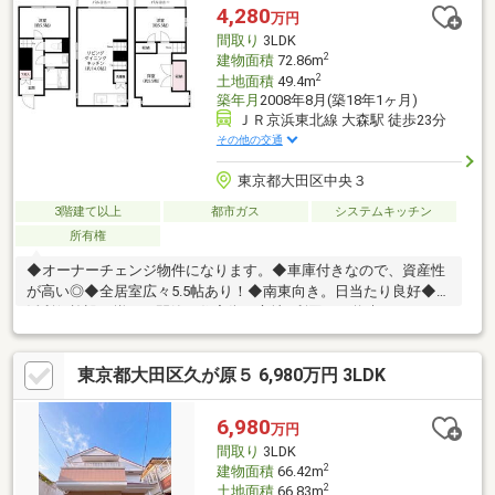
が広がります♪他の気になる物件とあわせてのご案内も可能です。
4,280
万円
ぜひお問い合わせください！
間取り
3LDK
2
建物面積
72.86m
2
土地面積
49.4m
築年月
2008年8月(築18年1ヶ月)
ＪＲ京浜東北線 大森駅 徒歩23分
その他の交通
東京都大田区中央３
3階建て以上
都市ガス
システムキッチン
所有権
◆オーナーチェンジ物件になります。◆車庫付きなので、資産性
が高い◎◆全居室広々5.5帖あり！◆南東向き。日当たり良好◆生
活利便施設が揃った閑静な住宅街に立地※利回りは将来にわたり
確実保証されるものではありません。
━━━━━━━━━━━━━━━━━━━━━━━■〇お客様の
東京都大田区久が原５ 6,980万円 3LDK
ご条件をお聞かせいただき、ご希望に沿った物件をご紹介いたし
ます。〇ご自宅やご指定の場所まで送迎も行っております。土日
祝日はもちろん、お仕事終わりの時間帯、平日でもご案内いたし
6,980
万円
ます。当日案内希望など、お気軽にお問合せください！
間取り
3LDK
■━━━━━━━━━━━━━━━━━━━━━━━
2
建物面積
66.42m
2
土地面積
66.83m