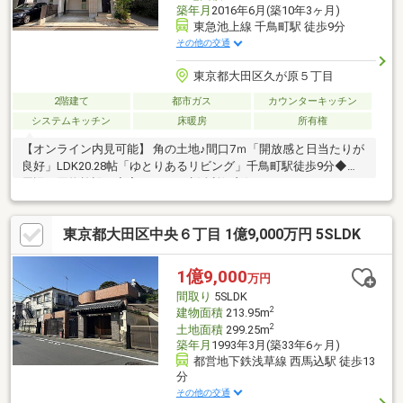
築年月
2016年6月(築10年3ヶ月)
東急池上線 千鳥町駅 徒歩9分
その他の交通
東京都大田区久が原５丁目
2階建て
都市ガス
カウンターキッチン
システムキッチン
床暖房
所有権
【オンライン内見可能】 角の土地♪間口7ｍ「開放感と日当たりが
良好」LDK20.28帖「ゆとりあるリビング」千鳥町駅徒歩9分◆◆
周辺に買物施設が充実しており生活利便良好
東京都大田区中央６丁目 1億9,000万円 5SLDK
1億9,000
万円
間取り
5SLDK
2
建物面積
213.95m
2
土地面積
299.25m
築年月
1993年3月(築33年6ヶ月)
都営地下鉄浅草線 西馬込駅 徒歩13
分
その他の交通