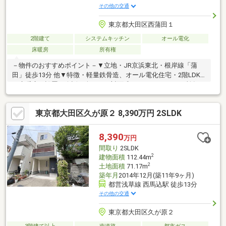
その他の交通
東京都大田区西蒲田１
2階建て
システムキッチン
オール電化
床暖房
所有権
－物件のおすすめポイント－▼立地・JR京浜東北・根岸線「蒲
田」徒歩13分 他▼特徴・軽量鉄骨造、オール電化住宅・2階LDK
に床暖房を設置・会話を楽しめる対面式キッチン・WIC2か所有▼
設備・食洗機／IHクッキングヒーター・電動シャッター▼周辺環
境・まいばすけっと西蒲田店 徒歩2分(約160m)・西蒲田一丁目児
東京都大田区久が原２ 8,390万円 2SLDK
童公園 徒歩1分(約60m)・セブンイレブン大田区西蒲田1丁目店 徒
歩5分(約400m)※容積率は前面道路幅員により160％に制限されま
す■ ご希望の住まい探しをお手伝いします ━━━━━・・・物件
8,390
万円
の詳細・ご相談はお気軽にお問い合わせください。
間取り
2SLDK
2
建物面積
112.44m
2
土地面積
71.17m
築年月
2014年12月(築11年9ヶ月)
都営浅草線 西馬込駅 徒歩13分
その他の交通
東京都大田区久が原２