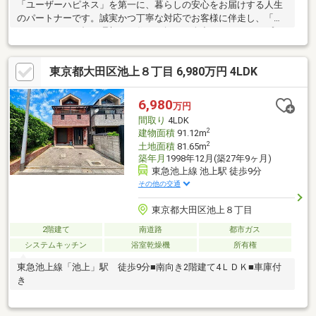
「ユーザーハピネス」を第一に、暮らしの安心をお届けする人生
のパートナーです。誠実かつ丁寧な対応でお客様に伴走し、「あ
なたらしさ」が輝く理想のお住まい探しを全力でバックアップさ
せていただきます。
東京都大田区池上８丁目 6,980万円 4LDK
6,980
万円
間取り
4LDK
2
建物面積
91.12m
2
土地面積
81.65m
築年月
1998年12月(築27年9ヶ月)
東急池上線 池上駅 徒歩9分
その他の交通
東京都大田区池上８丁目
2階建て
南道路
都市ガス
システムキッチン
浴室乾燥機
所有権
東急池上線「池上」駅 徒歩9分■南向き2階建て4ＬＤＫ■車庫付
き