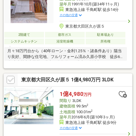
築年月
1991年10月(築34年11ヶ月)
東急池上線 千鳥町駅 徒歩14分
その他の交通
東京都大田区久が原５
2階建て
都市ガス
駐車場あり
システムキッチン
浴室乾燥機
所有権
月々18万円台から（40年ローン・金利1.25％・諸条件あり）陽当
り良好、閑静な住宅地、フルリフォーム済み久原小学校 徒歩6
分/大森第七中学校 徒歩13分物件から徒歩10分以内に、スーパー
や図書館もあり、子育て環境に良い物件ですLIXILのシステムキッ
チン、浴室、洗面台、靴箱、建具に交換しています
東京都大田区久が原５ 1億4,980万円 3LDK
1億4,980
万円
間取り
3LDK
2
建物面積
99.5m
2
土地面積
100.01m
築年月
2016年6月(築10年3ヶ月)
東急池上線 千鳥町駅 徒歩9分
その他の交通