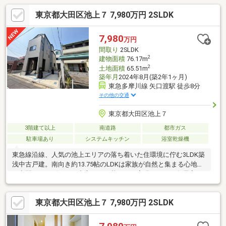
東京都大田区池上７ 7,980万円 2SLDK
7,980
万円
間取り
2SLDK
2
建物面積
76.17m
2
土地面積
65.51m
築年月
2024年8月(築2年1ヶ月)
東急多摩川線 矢口渡駅 徒歩8分
その他の交通
東京都大田区池上７
3階建て以上
南道路
都市ガス
駐車場あり
システムキッチン
浴室乾燥機
東急線沿線、人気の池上エリアの落ち着いた住環境に佇む3LDK築
浅中古戸建。南向き約13.75帖のLDKは家族が自然と集まる心地よ
い空間で、リビングを中心とした暮らしを実現します。各居室に
収納を備え、住空間をすっきり保てる使い勝手の良い間取りも魅
力。スーパーやコンビニ、公園、教育施設など生活利便施設が身
東京都大田区池上７ 7,980万円 2SLDK
近に揃い、子育て世帯にもおすすめの住環境です。都心へのアク
セスも良好で、通勤・通学にも便利。7980万円でマイホームをご
検討中のお客様にぜひ一度ご覧いただきたい一邸です。現地で陽