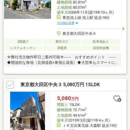
2
建物面積
82.81m
2
土地面積
80.07m
築年月
2006年11月(築19年10ヶ月)
東急池上線 池上駅 徒歩18分
その他の交通
東京都大田区中央６
2階建て
都市ガス
駐車場あり
システムキッチン
床暖房
浴室乾燥機
☆弊社売主物件即日ご案内可能☆------ おすすめポイント ------
◆開放的な角地（北側道路×東側公道面）◆大型車もスマートに
駐車できる駐車スペース◆敷地内駐輪スペース・花壇新設予定◆
新規フルリノベーション（２０２６年８月末完了予定） ・床暖
房・食洗機・自動水栓・浴室乾燥機装備 ・小屋裏収納・ＷＩ
東京都大田区中央３ 5,080万円 1SLDK
Ｃ・カップボード（１．８ｍ）新設 ・室内外グレーを基調と
し、更にエコカラット・アクセントクロス等で 高級感を演
出。 ・屋根再塗装工事・バルコニー再防水工事・床張り替え・
5,080
万円
上張り全室 浴槽・玄関扉・洗面化粧台・キッチン・トイレ・
間取り
1SLDK
建具新規※本物件は告知事項がございます
2
建物面積
72.71m
2
土地面積
49.61m
築年月
2015年5月(築11年4ヶ月)
ＪＲ京浜東北線 大森駅 徒歩19分