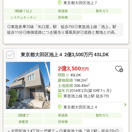
東京都大田区池上７
3階建て以上
南道路
都市ガス
システムキッチン
所有権
◎東急多摩川線「矢口渡」駅 徒歩7分◎東急池上線「池上」駅
徒歩11分◎南側道路につき陽当り通風良好◎道路と敷地との高低
差なし◎土地面積65.51㎡◎建物面積76.17㎡の2LDK＋1サービス
ルーム（納戸）◎カースペース1台分有（車種による）
◎TOTO「SYNLA」シリーズの浴室(1616)◎全居室エアコン付き
東京都大田区池上４ 2億3,500万円 4SLDK
◎省エネ住宅・耐震等級3級◎約13.7帖のゆったりとしたLDK◎全
居室収納有り◎トイレ2ヶ所有り
2億3,500
万円
間取り
4SLDK
2
建物面積
198.2m
2
土地面積
206.45m
築年月
2016年2月(築10年7ヶ月)
東急池上線 池上駅 徒歩7分
東京都大田区池上４
2階建て
南道路
都市ガス
床暖房
所有権
～大田区池上4丁目一戸建て～◇東急池上線『池上駅』徒歩7分◇