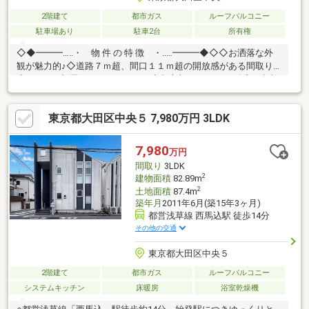
2階建て
都市ガス
ルーフバルコニー
駐車場あり
駐車2台
所有権
◇◆━━━…‥・ 物 件 の 特 徴 ・‥…━━━◆◇◇お洒落な外
観が魅力的♪◇道路７ｍ超、間口１１ｍ超の開放感がある間取り
◇LDK＋６部屋＋２カースペース◆都心部でこのサイズ感！建売
ではできない特別感がございます♪◆敷地面積は90坪！ゆったり
感のある大型物件となっております！◆最寄り駅は始発の西馬込
東京都大田区中央５ 7,980万円 3LDK
駅が徒歩13分！◆駐車場は複数台ご利用可能♪マンションでは再
現できない戸建ならではの仕様でございます♪まずはお気軽にお問
い合わせください！現地のご見学や各種リフォームのお見積も
7,980
万円
り、住宅ローン相談や未公開物件もご提案可能です♪お待ちしてお
間取り
3LDK
ります♪
2
建物面積
82.89m
2
土地面積
87.4m
築年月
2011年6月(築15年3ヶ月)
都営浅草線 西馬込駅 徒歩14分
その他の交通
東京都大田区中央５
2階建て
都市ガス
ルーフバルコニー
システムキッチン
床暖房
浴室乾燥機