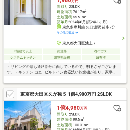
7,980
万円
当たりや周辺環境、室内の使い勝手をご体感ください。※居住中
間取り
2SLDK
の為、ご内覧はご内覧はお立合いとなります。
2
建物面積
76.17m
2
土地面積
65.51m
築年月
2024年8月(築2年1ヶ月)
東急多摩川線 矢口渡駅 徒歩7分
その他の交通
東京都大田区池上７
3階建て以上
南道路
都市ガス
システムキッチン
浴室乾燥機
所有権
・リビングの窓も通路部分に面しているので、明るさがございま
す。・キッチンには、ビルトイン食器洗い乾燥機があり、家事の
時間短縮になり便利です。またコンロは、IHクッキングヒーター
でお掃除もしやすいです。・浴室は、1616サイズのTOTO製シン
ラHLシリーズRタイプ。床は、お掃除ラクラクほっカラリ床を採
東京都大田区久が原５ 1億4,980万円 2SLDK
用。浴室乾燥機付き。・広々した洗面所には、くもり止め付き三
面鏡付き洗面化粧台設置。・設計・建設性能評価書、耐震等級3取
得（2024年8月新築時取得、現在の性能を証明するものではござ
1億4,980
万円
いません。）・土地面積は、路地上部分約22.54平米を含みます。
間取り
2SLDK
2
建物面積
99.5m
2
土地面積
100.01m
築年月
2016年6月(築10年3ヶ月)