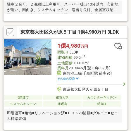
駐車２台可、２沿線以上利用可、スーパー 徒歩10分以内、市街地
が近い、南向き、システムキッチン、陽当り良好、全居室収納、
駅まで平坦、南側道路面す、始発駅、ハイルーフ駐車場、トイレ
２ヶ所、２面以上バルコニー、南面バルコニー、温水洗浄便座、
浴室に窓、ＴＶモニタ付インターホン、全居室フローリング、３
東京都大田区久が原５丁目 1億4,980万円 3LDK
階建以上、都市ガス、小学校 徒歩10分以内、平坦地、床暖房、納
戸、整備された歩道
1億4,980
万円
間取り
3LDK
2
建物面積
99.5m
2
土地面積
100.01m
築年月
2016年6月(築10年3ヶ月)
東急池上線 千鳥町駅 徒歩9分
その他の交通
東京都大田区久が原５丁目
2階建て
都市ガス
カウンターキッチン
システムキッチン
床暖房
所有権
即引渡可■角地■リノベーション済■ＬＤＫ20帖超■グルニエ■セコ
ム標準装備