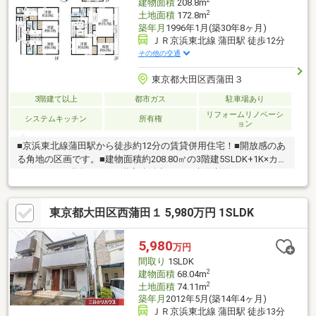
2
建物面積
208.8m
2
土地面積
172.8m
築年月
1996年1月(築30年8ヶ月)
ＪＲ京浜東北線 蒲田駅 徒歩12分
その他の交通
東京都大田区西蒲田３
3階建て以上
都市ガス
駐車場あり
リフォームリノベーシ
システムキッチン
所有権
ョン
■京浜東北線蒲田駅から徒歩約12分の賃貸併用住宅！■開放感のあ
る角地の区画です。■建物面積約208.80㎡の3階建5SLDK+1K×カー
スペース。■現在1K3戸が満室稼働中です（表面利回り263.7万
円）。■全居室収納や納戸ほか収納豊富で室内スッキリ。■令和3
年12月に2階和室を洋室に変更済です。■駅周辺はショッピングモ
東京都大田区西蒲田１ 5,980万円 1SLDK
ールや商店街などの利便施設が揃っておりたいへん便利！お問い
合わせお待ちしております。
5,980
万円
間取り
1SLDK
2
建物面積
68.04m
2
土地面積
74.11m
築年月
2012年5月(築14年4ヶ月)
ＪＲ京浜東北線 蒲田駅 徒歩13分