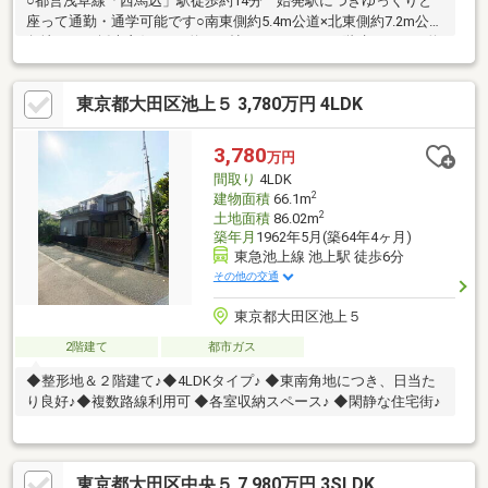
○都営浅草線「西馬込」駅徒歩約14分 始発駅につきゆっくりと
座って通勤・通学可能です○南東側約5.4m公道×北東側約7.2m公道
角地につき採光良好○LDK約17.3帖、ゆとりある二階建て3LDK○約
6.5帖の開放的なルーフバルコニー付き○暮らしを快適にする充実
の設備仕様・床暖房・EV車充電設備・浴室暖房乾燥機・24時間換
東京都大田区池上５ 3,780万円 4LDK
気システム 等○屋根裏収納など各所に豊富な収納スペース付き
で すっきりと暮らせます○ご都合に合わせてご見学いただけま
す。 お気軽にお問い合わせください！
3,780
万円
間取り
4LDK
2
建物面積
66.1m
2
土地面積
86.02m
築年月
1962年5月(築64年4ヶ月)
東急池上線 池上駅 徒歩6分
その他の交通
東京都大田区池上５
2階建て
都市ガス
◆整形地＆２階建て♪◆4LDKタイプ♪ ◆東南角地につき、日当た
り良好♪◆複数路線利用可 ◆各室収納スペース♪ ◆閑静な住宅街♪
東京都大田区中央５ 7,980万円 3SLDK