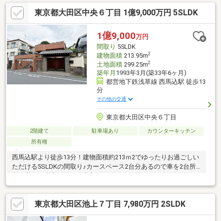
東京都大田区中央６丁目 1億9,000万円 5SLDK
1億9,000
万円
間取り
5SLDK
2
建物面積
213.95m
2
土地面積
299.25m
築年月
1993年3月(築33年6ヶ月)
都営地下鉄浅草線 西馬込駅 徒歩13
分
その他の交通
東京都大田区中央６丁目
2階建て
駐車場あり
カウンターキッチン
所有権
西馬込駅より徒歩13分！建物面積約213ｍ2でゆったりお過ごしい
ただける5SLDKの間取り♪カースペース2台分あるので車を2台所
有の方や、来客の際にも安心です。
東京都大田区池上７丁目 7,980万円 2SLDK