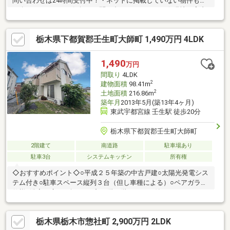
問い合わせは24時間受付中！・ネットに掲載していない物件もご
紹介できます！・お気軽にお問い合わせください！☆現地ご案内
について☆・平日や夜の時間帯のご案内も可能！・ご自宅や最寄
り駅など、ご指定の場所まで送迎します！☆個別相談会☆・住宅
栃木県下都賀郡壬生町大師町 1,490万円 4LDK
ローン・資金のご相談をしたい方も大歓迎◎・他社様で住宅ロー
ンが難しいと言われた方！・転職後で審査に不安がある方！・お
借入れがある方（車／カード／キャッシング／リボ）等不動産の
1,490
万円
プロ『株式会社MINATO』が後悔のないマイホーム選びの為に全
間取り
4LDK
力でお家探しをサポートさせて頂きます！
2
建物面積
98.41m
2
土地面積
216.86m
築年月
2013年5月(築13年4ヶ月)
東武宇都宮線 壬生駅 徒歩20分
栃木県下都賀郡壬生町大師町
2階建て
南道路
駐車場あり
駐車3台
システムキッチン
所有権
◇おすすめポイント◇○平成２５年築の中古戸建○太陽光発電シス
テム付き○駐車スペース縦列３台（但し車種による）○ペアガラス
仕様○浴室は広々一坪タイプ○１階２階にトイレ付き○バルコニー
２箇所あり○スーパー、コンビニ、ドラッグストアが徒歩１０分
圏内○物置付き
栃木県栃木市惣社町 2,900万円 2LDK