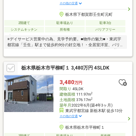
その他の交通
栃木県下都賀郡壬生町元町
2階建て
駐車場あり
駐車3台
システムキッチン
所有権
バリアフリー
※デイサービス営業中の為、見学予約要。■物件の魅力■・東武宇
都宮線「壬生」駅まで徒歩約9分の好立地！・全居室洋室、バリア
フリーのLDK50帖以上の3LDK物件！敷地は670坪以上！落ち着い
た環境をお求めの方へ、広い畑もあるので家庭菜園やDIY好きにも
良いのどかな環境です♪○充実の周辺環境○・ヤオハン壬生店まで
栃木県栃木市平柳町１ 3,480万円 4SLDK
徒歩約10分(約730ｍ)・ローソン壬生駅東店まで徒歩約8分(約
620m)◆リフォーム・住宅ローン相談実施中◆「リフォームして
から住みたい！」「家を購入したいけどローンは組める？」など
3,480
万円
住宅ローンの不安な点や疑問について安心して住宅購入できるよ
間取り
4SLDK
う最後までサポートいたします！お気軽にご相談ください♪
2
建物面積
111.97m
2
土地面積
376.17m
築年月
2022年6月(築4年3ヶ月)
東武宇都宮線 新栃木駅 徒歩13分
その他の交通
栃木県栃木市平柳町１
2階建て
駐車場あり
所有権