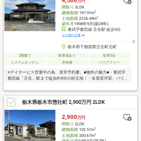
4,500
万円
間取り
3LDK
2
建物面積
197.91m
2
土地面積
2236.49m
築年月
1998年9月(築28年)
東武宇都宮線 壬生駅 徒歩9分
その他の交通
栃木県下都賀郡壬生町元町
2階建て
駐車場あり
駐車3台
システムキッチン
所有権
バリアフリー
※デイサービス営業中の為、見学予約要。■物件の魅力■・東武宇
都宮線「壬生」駅まで徒歩約9分の好立地！・全居室洋室、バリア
フリーのLDK50帖以上の3LDK物件！敷地は670坪以上！落ち着い
た環境をお求めの方へ、広い畑もあるので家庭菜園やDIY好きにも
良いのどかな環境です♪○充実の周辺環境○・ヤオハン壬生店まで
栃木県栃木市惣社町 2,900万円 2LDK
徒歩約10分(約730ｍ)・ローソン壬生駅東店まで徒歩約8分(約
620m)◆リフォーム・住宅ローン相談実施中◆「リフォームして
から住みたい！」「家を購入したいけどローンは組める？」など
2,900
万円
住宅ローンの不安な点や疑問について安心して住宅購入できるよ
間取り
2LDK
う最後までサポートいたします！お気軽にご相談ください♪
2
建物面積
103.51m
2
土地面積
300.67m
築年月
2019年9月(築7年)