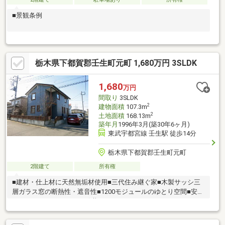
■景観条例
栃木県下都賀郡壬生町元町 1,680万円 3SLDK
1,680
万円
間取り
3SLDK
2
建物面積
107.3m
2
土地面積
168.13m
築年月
1996年3月(築30年6ヶ月)
東武宇都宮線 壬生駅 徒歩14分
栃木県下都賀郡壬生町元町
2階建て
所有権
■建材・仕上材に天然無垢材使用■三代住み継ぐ家■木製サッシ三
層ガラス窓の断熱性・遮音性■1200モジュールのゆとり空間■安心
のヒュースドクトル50（引継ぎ）（スウェーデンハウスによる50
年無料定期健診システム） ■24時間熱交換型換気システム■高気
密・高断熱・計画換気 ■優れた耐震性能■高い防犯性能■火災に強