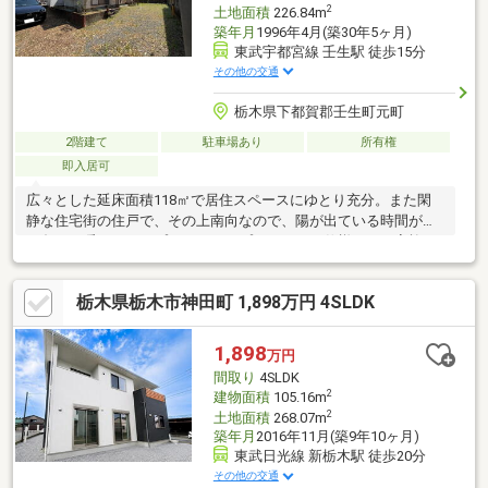
2
土地面積
226.84m
築年月
1996年4月(築30年5ヶ月)
東武宇都宮線 壬生駅 徒歩15分
その他の交通
栃木県下都賀郡壬生町元町
2階建て
駐車場あり
所有権
即入居可
広々とした延床面積118㎡で居住スペースにゆとり充分。また閑
静な住宅街の住戸で、その上南向なので、陽が出ている時間が短
い冬でも暖かさキープ。ちなみにプロパンガス仕様です。家族と
いうコミュニティを支える4LDK。是非見学にお越しください。
栃木県栃木市神田町 1,898万円 4SLDK
1,898
万円
間取り
4SLDK
2
建物面積
105.16m
2
土地面積
268.07m
築年月
2016年11月(築9年10ヶ月)
東武日光線 新栃木駅 徒歩20分
その他の交通