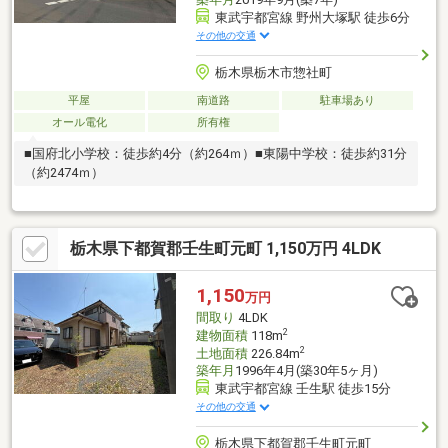
東武宇都宮線 野州大塚駅 徒歩6分
その他の交通
栃木県栃木市惣社町
平屋
南道路
駐車場あり
オール電化
所有権
■国府北小学校：徒歩約4分（約264ｍ）■東陽中学校：徒歩約31分
（約2474ｍ）
栃木県下都賀郡壬生町元町 1,150万円 4LDK
1,150
万円
間取り
4LDK
2
建物面積
118m
2
土地面積
226.84m
築年月
1996年4月(築30年5ヶ月)
東武宇都宮線 壬生駅 徒歩15分
その他の交通
栃木県下都賀郡壬生町元町