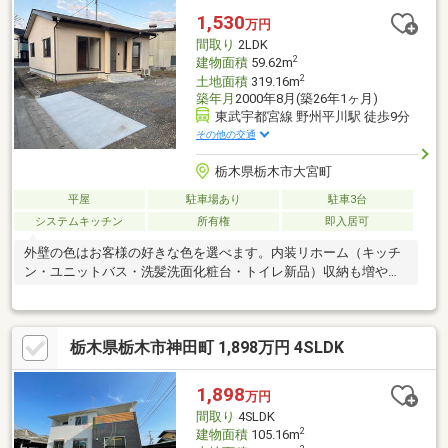
1,530
万円
間取り
2LDK
2
建物面積
59.62m
2
土地面積
319.16m
築年月
2000年8月(築26年1ヶ月)
東武宇都宮線 野州平川駅 徒歩9分
その他の交通
栃木県栃木市大宮町
平屋
駐車場あり
駐車3台
システムキッチン
所有権
即入居可
外壁の色はお客様の好きな色を選べます。内装リホーム（キッチ
ン・ユニットバス・洗髪洗面化粧台・トイレ新品）収納も増やし
てリノベーションしました。
栃木県栃木市神田町 1,898万円 4SLDK
1,898
万円
間取り
4SLDK
2
建物面積
105.16m