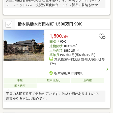
外壁の色はお客様の好きな色を選べます。内装リホーム（キッチ
ン・ユニットバス・洗髪洗面化粧台・トイレ新品）収納も増やし
てリノベーションしました。
栃木県栃木市田村町 1,500万円 9DK
1,500
万円
間取り
9DK
2
建物面積
189.25m
2
土地面積
1880.25m
築年月
1968年1月(築58年8ヶ月)
東武鉄道宇都宮線 野州大塚駅 徒歩
37分
栃木県栃木市田村町
平屋
駐車場あり
所有権
即入居可
平屋の古民家住宅で敷地が広いです。竹林や畑がありますので、
農業をやる方にお勧めです。