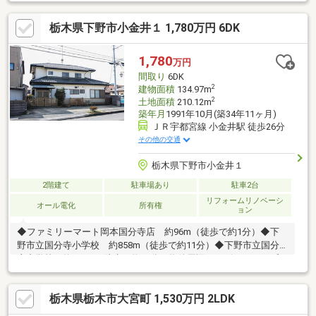
ップを提供しています。お気軽にお問い合わせください。
栃木県下野市小金井１ 1,780万円 6DK
1,780
万円
間取り
6DK
2
建物面積
134.97m
2
土地面積
210.12m
築年月
1991年10月(築34年11ヶ月)
ＪＲ宇都宮線 小金井駅 徒歩26分
その他の交通
栃木県下野市小金井１
2階建て
駐車場あり
駐車2台
リフォームリノベーシ
オール電化
所有権
ョン
◆ファミリーマート岡本国分寺店 約96m（徒歩で約1分）◆下
野市立国分寺小学校 約858m（徒歩で約11分）◆下野市立国分
寺中学校 約985m（徒歩で約12分）物件周辺のハザードマップを
提供しています。お気軽にお問い合わせください。
栃木県栃木市大宮町 1,530万円 2LDK