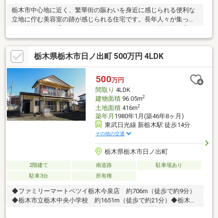
栃木市中心地に近く、繁華街の賑わいを身近に感じられる便利な
立地に佇む美容室の跡が感じられる住宅です。長年人々が集って
きた建物には、温もりと可能性が息づいています。利便性の高い
環境は、暮らしにもビジネスにも柔軟に対応。リノベーションに
より、あなたの想いや夢を形にできる、唯一無二のステージがこ
栃木県栃木市日ノ出町 500万円 4LDK
こにあります。旭町のPRです。
500
万円
間取り
4LDK
2
建物面積
96.05m
2
土地面積
416m
築年月
1980年1月(築46年8ヶ月)
東武日光線 新栃木駅 徒歩14分
その他の交通
栃木県栃木市日ノ出町
2階建て
南道路
駐車場あり
駐車3台
所有権
◆ファミリーマートベツイ栃木今泉店 約706m（徒歩で約9分）
◆栃木市立栃木中央小学校 約1651m（徒歩で約21分）◆栃木市
立栃木東中学校 約889m（徒歩で約11分）物件周辺のハザードマ