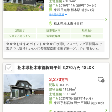
2
土地面積
268.07m
築年月
2016年11月(築9年10ヶ月)
東武日光線 栃木駅 徒歩21分
その他の交通
栃木県栃木市神田町
2階建て
駐車場あり
駐車3台
システムキッチン
浴室乾燥機
所有権
☆☆☆おすすめポイント☆☆☆〇水廻りフローリング張替済みで
素足でも気持ちいい♪〇各部屋南面採光で家中どこでも明るい♪〇
来客時の客間として和室が大活躍します♪○敷地内に３台駐車可能
です♪（縦列駐車）〇ハウスクリーニング済みだから即入居可能で
す♪☆☆☆なないろ不動産へ住宅ローンのご相談を☆☆☆◆自己
栃木県栃木市都賀町平川 3,270万円 4SLDK
資金（頭金）が無い、又は使いたくない方。◆転職して間もない
為、勤続年数が短い方。◆車のローンやキャッシング等、他のロ
ーン残債があ る方（件数や金額が多い場合は特に）。◆国民健
3,270
万円
康保険に加入している方。
間取り
4SLDK
2
建物面積
115.92m
2
土地面積
307.32m
築年月
2023年5月(築3年4ヶ月)
東武宇都宮線 野州平川駅 徒歩18分