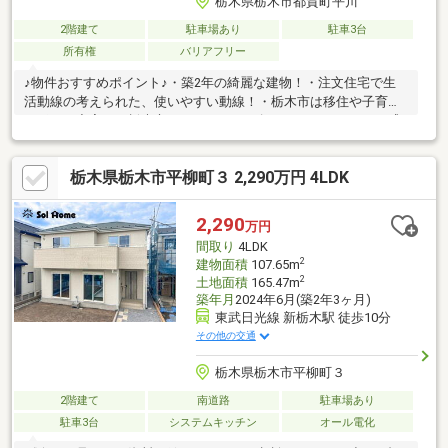
栃木県栃木市都賀町平川
2階建て
駐車場あり
駐車3台
所有権
バリアフリー
♪物件おすすめポイント♪・築2年の綺麗な建物！・注文住宅で生
活動線の考えられた、使いやすい動線！・栃木市は移住や子育て
サポート充実！・栃木市はマルシェやお祭りなどのイベントが盛
んな街
栃木県栃木市平柳町３ 2,290万円 4LDK
2,290
万円
間取り
4LDK
2
建物面積
107.65m
2
土地面積
165.47m
築年月
2024年6月(築2年3ヶ月)
東武日光線 新栃木駅 徒歩10分
その他の交通
栃木県栃木市平柳町３
2階建て
南道路
駐車場あり
駐車3台
システムキッチン
オール電化