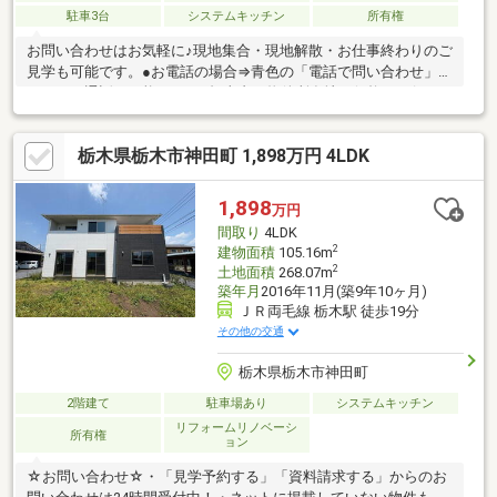
駐車3台
システムキッチン
所有権
お問い合わせはお気軽に♪現地集合・現地解散・お仕事終わりのご
見学も可能です。●お電話の場合⇒青色の「電話で問い合わせ」ボ
タンより通話が可能です！※担当者に物件所在地と価格をお伝え
下さい。●メールの場合⇒オレンジ色の「資料請求ボタン」よりフ
ォーム入力へお進み下さい。※後ほど担当スタッフよりご連絡さ
栃木県栃木市神田町 1,898万円 4LDK
せていただきます。●不動産屋選びに迷ったら「このまち不動
産」にお任せ下さい ・平日夜のお仕事終わりでもご見学可能で
す！柔軟にご対応させて頂きます。・宅地建物取引士の資格保有
1,898
万円
者が担当させて頂きます。・住宅ローン実績多数！過去に住宅ロ
間取り
4LDK
ーンを断られた方でも、１度ご相談下さい。
2
建物面積
105.16m
2
土地面積
268.07m
築年月
2016年11月(築9年10ヶ月)
ＪＲ両毛線 栃木駅 徒歩19分
その他の交通
栃木県栃木市神田町
2階建て
駐車場あり
システムキッチン
リフォームリノベーシ
所有権
ョン
☆お問い合わせ☆・「見学予約する」「資料請求する」からのお