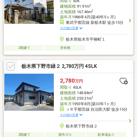
間取り
5DK
2
建物面積
91.91m
2
土地面積
167.46m
築年月
1986年4月(築40年5ヶ月)
東武宇都宮線 新栃木駅 徒歩15分
その他の交通
栃木県栃木市平柳町１
2階建て
所有権
栃木県下野市緑２ 2,780万円 4SLK
2,780
万円
間取り
4SLK
2
建物面積
148.84m
2
土地面積
259.31m
築年月
1993年8月(築33年1ヶ月)
ＪＲ宇都宮線 自治医大駅 徒歩15分
その他の交通
栃木県下野市緑２
2階建て
都市ガス
駐車場あり