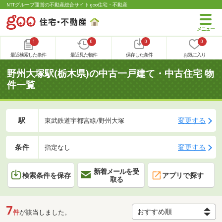
NTTグループ運営の不動産総合サイト goo住宅・不動産
1
0
0
0
最近検索した条件
最近見た物件
保存した条件
お気に入り
野州大塚駅(栃木県)の中古一戸建て・中古住宅 物
件一覧
駅
変更する
東武鉄道宇都宮線/野州大塚
条件
変更する
指定なし
新着メールを受
検索条件を保存
アプリで探す
取る
7
件
が該当しました。