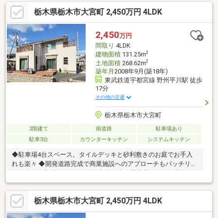
♪・うれしい食洗器、食器棚付きの物件！・大宮小学校まで1.4ｋ
栃木県栃木市大宮町 2,450万円 4LDK
ｍとお子様の通学も安心です♪☆周辺ロケーション☆大宮北小学
校 約1.4ｋｍ/徒歩18分東陽中学校 約2.9ｋｍ/徒歩37分ヨーク
ベニマル栃木平柳店 約830ｍ/車3分〇未掲載物件や、非公開物件
2,450
万円
などさらに物件を見たい方は下記リンクよりソルホームHPへお越
間取り
4LDK
しください(^^♪
2
建物面積
131.25m
2
土地面積
268.62m
築年月
2008年9月(築18年)
東武鉄道宇都宮線 野州平川駅 徒歩
17分
その他の交通
栃木県栃木市大宮町
2階建て
南道路
駐車場あり
駐車3台
カウンターキッチン
システムキッチン
◆駐車場4台スペース。タイルデッキと砂利敷きのお庭でお手入
れも楽々 ◆開発道路完成で商業施設へのアプローチもバッチリ。
すれ違いの心配のない6m道路 ◆太陽光発電搭載のオール電化住
宅
栃木県栃木市大宮町 2,450万円 4LDK