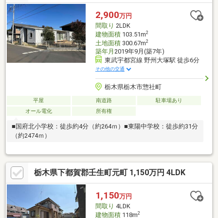
2,900
万円
間取り
2LDK
2
建物面積
103.51m
2
土地面積
300.67m
築年月
2019年9月(築7年)
東武宇都宮線 野州大塚駅 徒歩6分
その他の交通
栃木県栃木市惣社町
平屋
南道路
駐車場あり
オール電化
所有権
■国府北小学校：徒歩約4分（約264ｍ）■東陽中学校：徒歩約31分
（約2474ｍ）
栃木県下都賀郡壬生町元町 1,150万円 4LDK
1,150
万円
間取り
4LDK
2
建物面積
118m