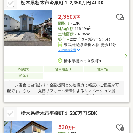
栃木県栃木市今泉町１ 2,350万円 4LDK
い防火性能■強力な台風にも負けない耐風・耐水性能
2,350
万円
間取り
4LDK
2
建物面積
118.19m
2
土地面積
202.95m
築年月
2021年3月(築5年6ヶ月)
東武日光線 新栃木駅 徒歩14分
その他の交通
栃木県栃木市今泉町１
2階建て
駐車場あり
駐車2台
所有権
ローン審査に自信あり！金融機関との連携力で幅広いご提案が可
能です。さらに、提携リフォーム業者によるリノベーション提案
で、住まいの価値を最大限に引き出します。「購入・売却・リフ
ォーム」すべて当社にお任せください。
栃木県栃木市平柳町１ 530万円 5DK
530
万円