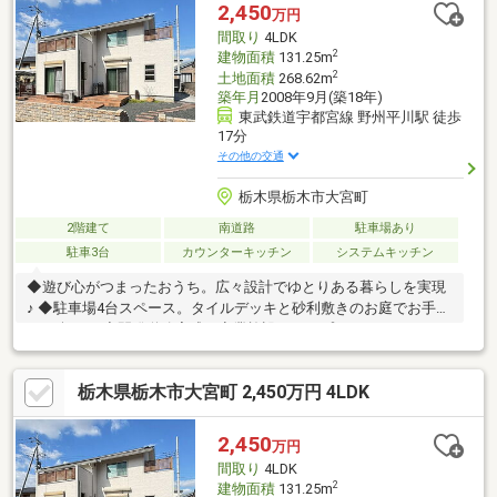
2,450
万円
間取り
4LDK
2
建物面積
131.25m
2
土地面積
268.62m
築年月
2008年9月(築18年)
東武鉄道宇都宮線 野州平川駅 徒歩
17分
その他の交通
栃木県栃木市大宮町
2階建て
南道路
駐車場あり
駐車3台
カウンターキッチン
システムキッチン
◆遊び心がつまったおうち。広々設計でゆとりある暮らしを実現
♪ ◆駐車場4台スペース。タイルデッキと砂利敷きのお庭でお手入
れも楽々。 ◆開発道路完成で商業施設へのアプローチもバッチ
リ。利便性の高い立地
栃木県栃木市大宮町 2,450万円 4LDK
2,450
万円
間取り
4LDK
2
建物面積
131.25m