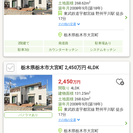
2
土地面積
268.62m
築年月
2008年9月(築18年)
東武鉄道宇都宮線 野州平川駅 徒歩
17分
その他の交通
栃木県栃木市大宮町
2階建て
南道路
駐車場あり
駐車3台
カウンターキッチン
システムキッチン
栃木県栃木市大宮町 2,450万円 4LDK
2,450
万円
間取り
4LDK
2
建物面積
131.25m
2
土地面積
268.62m
築年月
2008年9月(築18年)
東武鉄道宇都宮線 野州平川駅 徒歩
17分
パノラマあり
その他の交通
栃木県栃木市大宮町