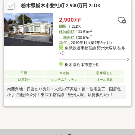
栃木県栃木市惣社町 2,900万円 2LDK
2,900
万円
間取り
2LDK
2
建物面積
103.51m
2
土地面積
300.67m
築年月
2019年1月(築7年8ヶ月)
東武鉄道宇都宮線 野州大塚駅 徒歩
7分
栃木県栃木市惣社町
平屋
南道路
駐車場あり
駐車3台
システムキッチン
オール電化
南西角地！日当たり良好！人気の平家建！第一住宅施工！国府北
小まで徒歩約2分！東武宇都宮線『野州大塚』駅徒歩約4分！