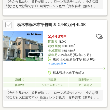
《今から見たい、資料が欲しい、ローン相談をしたい、小さな疑
問なども大歓迎です♪》画面オレンジ色の「資料請求（無料）」を
クリック！お気軽にお問い合わせください！☆物件おすすめ
POINT☆・シューズクローク、パントリーと収納充実♪・南道路で
日当たり良好な物件です！・LDK約19.5帖とお好きな家具を置け
栃木県栃木市平柳町３ 2,440万円 4LDK
ます♪☆周辺ロケーション☆大宮北小学校 約1.4ｋｍ/徒歩18分東
陽中学校 約2.9ｋｍ/徒歩37分ヨークベニマル栃木平柳店 約
830ｍ/車3分〇未掲載物件や、非公開物件などさらに物件を見たい
2,440
万円
方は下記リンクよりソルホームHPへお越しください(^^♪
間取り
4LDK
2
建物面積
108.88m
2
土地面積
165.45m
築年月
2024年6月(築2年3ヶ月)
東武日光線 新栃木駅 徒歩10分
その他の交通
栃木県栃木市平柳町３
2階建て
南道路
駐車場あり
駐車2台
システムキッチン
オール電化
《今から見たい、資料が欲しい、ローン相談をしたい、小さな疑
問なども大歓迎です♪》画面オレンジ色の「資料請求（無料）」を
クリック！お気軽にお問い合わせください！☆物件おすすめ
POINT☆・インナーバルコニーなので雨でも洗濯物が濡れず安心