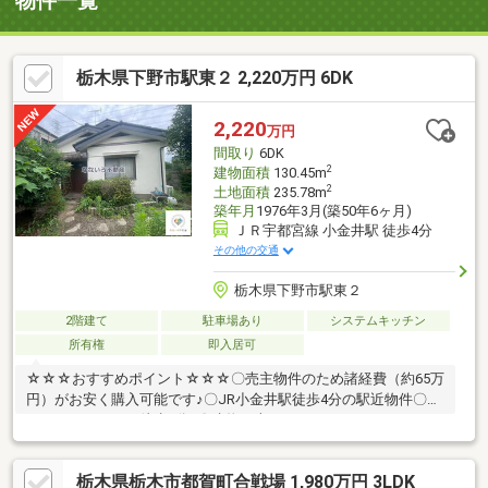
物件一覧
栃木県下野市駅東２ 2,220万円 6DK
2,220
万円
間取り
6DK
2
建物面積
130.45m
2
土地面積
235.78m
築年月
1976年3月(築50年6ヶ月)
ＪＲ宇都宮線 小金井駅 徒歩4分
その他の交通
栃木県下野市駅東２
2階建て
駐車場あり
システムキッチン
所有権
即入居可
☆☆☆おすすめポイント☆☆☆〇売主物件のため諸経費（約65万
円）がお安く購入可能です♪〇JR小金井駅徒歩4分の駅近物件〇ス
ーパーたいらやも徒歩1分♪〇建物は古いのでリフォームでカスタ
マイズ♪〇土地は約71.3坪で大きな敷地＊建物は現況でのお引渡し
となります。＊建物状況調査は行っておりません。☆☆☆なない
栃木県栃木市都賀町合戦場 1,980万円 3LDK
ろ不動産へ住宅ローンのご相談を☆☆☆◆自己資金（頭金）が無