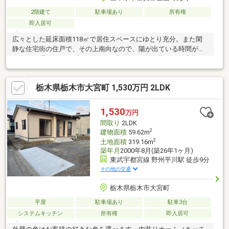
2階建て
駐車場あり
所有権
即入居可
広々とした延床面積118㎡で居住スペースにゆとり充分。また閑
静な住宅街の住戸で、その上南向なので、陽が出ている時間が短
い冬でも暖かさキープ。ちなみにプロパンガス仕様です。家族と
いうコミュニティを支える4LDK。是非見学にお越しください。
栃木県栃木市大宮町 1,530万円 2LDK
1,530
万円
間取り
2LDK
2
建物面積
59.62m
2
土地面積
319.16m
築年月
2000年8月(築26年1ヶ月)
東武宇都宮線 野州平川駅 徒歩9分
その他の交通
栃木県栃木市大宮町
平屋
駐車場あり
駐車3台
システムキッチン
所有権
即入居可