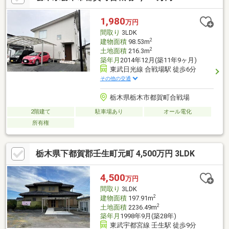
い、又は使いたくない方。◆転職して間もない為、勤続年数が短
い方。◆車のローンやキャッシング等、他のローン残債があ る
1,980
万円
方（件数や金額が多い場合は特に）。
間取り
3LDK
2
建物面積
98.53m
2
土地面積
216.3m
築年月
2014年12月(築11年9ヶ月)
東武日光線 合戦場駅 徒歩6分
その他の交通
栃木県栃木市都賀町合戦場
2階建て
駐車場あり
オール電化
所有権
栃木県下都賀郡壬生町元町 4,500万円 3LDK
4,500
万円
間取り
3LDK
2
建物面積
197.91m
2
土地面積
2236.49m
築年月
1998年9月(築28年)
東武宇都宮線 壬生駅 徒歩9分