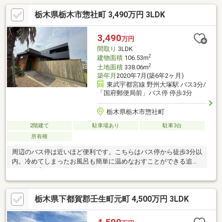
栃木県栃木市惣社町 3,490万円 3LDK
3,490
万円
間取り
3LDK
2
建物面積
106.53m
2
土地面積
338.06m
築年月
2020年7月(築6年2ヶ月)
東武宇都宮線 野州大塚駅 バス3分/
「国府郵便局前」バス停 停歩3分
栃木県栃木市惣社町
2階建て
駐車場あり
駐車3台
所有権
周辺のバス停は近いほど便利です。こちらはバス停から徒歩3分以
内。冷めてしまったお風呂も簡単に温めなおすことができる追焚
のある浴室です。天気のいい日には、南庭で日向ぼっこをするの
も良いですね。こちらは中古の戸建て物件です。対面式キッチン
のため室内に目が行き届き安心感があります。来訪者をモニター
栃木県下都賀郡壬生町元町 4,500万円 3LDK
で確認できるTVインターホン付きです。くつろぎの空間を開放感
のある吹抜けリビングが生み出す物件です。