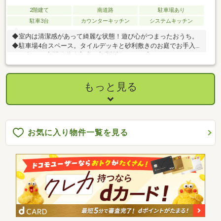
2階建て
南道路
駐車場あり
駐車3台
カウンターキッチン
システムキッチン
◆室内は清潔感があって綺麗な状態！遊び心がつまったおうち。
◆駐車場4台スペース。タイルデッキと砂利敷きのお庭でお手入
れも楽々。 ◆開発道路完成で商業施設へのアプローチもバッチ
リ。利便性の高い立地。
もっと見る
お気に入り物件一覧を見る