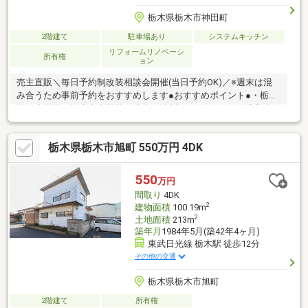
栃木県栃木市神田町
2階建て
駐車場あり
システムキッチン
リフォームリノベーシ
所有権
ョン
売主直販＼毎日予約制改装相談会開催(当日予約OK)／※週末は混
み合うため事前予約をおすすめします●おすすめポイント●・栃木
第四小学校、栃木南中学校が徒歩7分以内！・築10年、築浅美邸
です・２つのWICや納戸、シューズクロークが付いて収納力たっ
ぷりです・便利な電動シャッター付き【リフォーム内容】●クロ
栃木県栃木市旭町 550万円 4DK
ス張替え●水廻りCF張替え●畳表替え・襖、障子張替え●一部クッ
ションフロア張替え●ハウスクリーニング●庭整備お気軽にお問合
せください※価格には消費税、リフォーム費用を含みます
550
万円
間取り
4DK
2
建物面積
100.19m
2
土地面積
213m
築年月
1984年5月(築42年4ヶ月)
東武日光線 栃木駅 徒歩12分
その他の交通
栃木県栃木市旭町
2階建て
所有権