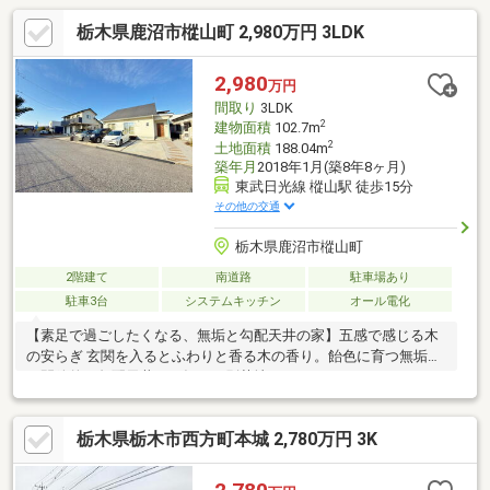
栃木県鹿沼市樅山町 2,980万円 3LDK
2,980
万円
間取り
3LDK
2
建物面積
102.7m
2
土地面積
188.04m
築年月
2018年1月(築8年8ヶ月)
東武日光線 樅山駅 徒歩15分
その他の交通
栃木県鹿沼市樅山町
2階建て
南道路
駐車場あり
駐車3台
システムキッチン
オール電化
【素足で過ごしたくなる、無垢と勾配天井の家】五感で感じる木
の安らぎ 玄関を入るとふわりと香る木の香り。飴色に育つ無垢床
と開放的な勾配天井が、毎日を別荘地のようなリラックスタイム
に変えてくれます。自由自在な「2階ホール」 リビングと緩やか
につながる広々としたホールは、テレワークやスタディコーナ
栃木県栃木市西方町本城 2,780万円 3K
ー、雨の日の室内干しにと大活躍。ライフスタイルに合わせて使
い方をアレンジできます。家族をつなぐ心地よい距離感 「気配は
感じるけれど、邪魔しない」。家族それぞれの時間を大切にでき