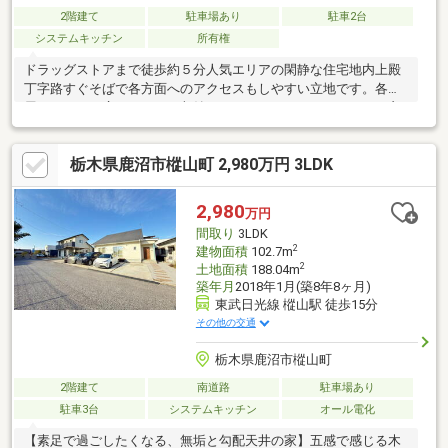
2階建て
駐車場あり
駐車2台
システムキッチン
所有権
ドラッグストアまで徒歩約５分人気エリアの閑静な住宅地内上殿
丁字路すぐそばで各方面へのアクセスもしやすい立地です。各部
屋ゆとりある広さながら、収納スペースもしっかりあります！玄
関もゆとりがある設計になっているので自転車１台分停めること
が可能です♪室内きれいに使用されております。売主様自慢お庭も
栃木県鹿沼市樅山町 2,980万円 3LDK
とっても素敵です！ぜひ一度、ご自身の目でお確かめください！
屋根には一部銅板を使用しております。リフォームについてのご
相談も受け付けておりますのでお気軽にお問い合わせください
2,980
万円
（＾＾）
間取り
3LDK
2
建物面積
102.7m
2
土地面積
188.04m
築年月
2018年1月(築8年8ヶ月)
東武日光線 樅山駅 徒歩15分
その他の交通
栃木県鹿沼市樅山町
2階建て
南道路
駐車場あり
駐車3台
システムキッチン
オール電化
【素足で過ごしたくなる、無垢と勾配天井の家】五感で感じる木