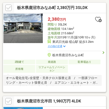
栃木県鹿沼市みなみ町 2,380万円 3SLDK
2,380
万円
間取り
3SLDK
2
建物面積
134.14m
2
土地面積
215.68m
築年月
2015年11月(築10年10ヶ月)
東武日光線 樅山駅 徒歩3.2km
その他の交通
栃木県鹿沼市みなみ町
2階建て
南道路
駐車場あり
リフォームリノベーシ
所有権
ョン
オール電化住宅♪全室壁・天井クロス張替え済 / 一部床フロー
リング・カーペット張替え済 / エアコン・エコキュート・ガス
コンロ・洗面台・換気扇・プラズマクラスター交換済
栃木県鹿沼市北半田 1,980万円 4LDK