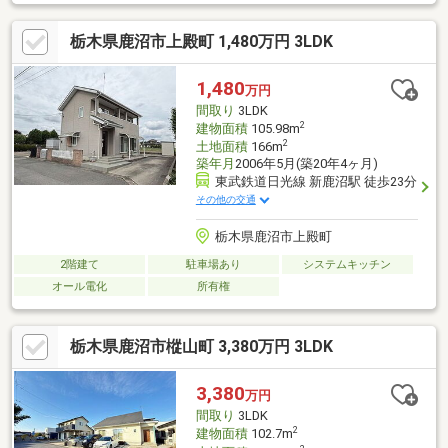
栃木県鹿沼市上殿町 1,480万円 3LDK
1,480
万円
間取り
3LDK
2
建物面積
105.98m
2
土地面積
166m
築年月
2006年5月(築20年4ヶ月)
東武鉄道日光線 新鹿沼駅 徒歩23分
その他の交通
栃木県鹿沼市上殿町
2階建て
駐車場あり
システムキッチン
オール電化
所有権
栃木県鹿沼市樅山町 3,380万円 3LDK
3,380
万円
間取り
3LDK
2
建物面積
102.7m