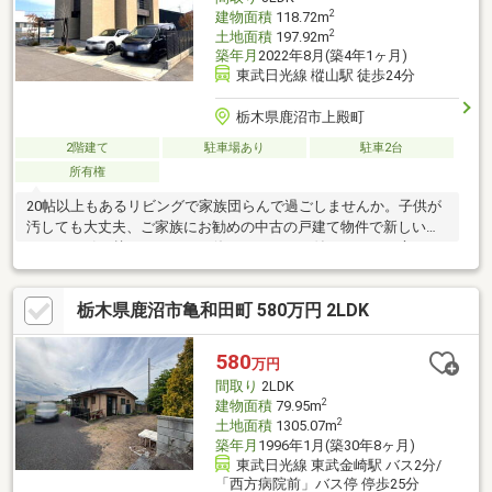
2
建物面積
118.72m
2
土地面積
197.92m
築年月
2022年8月(築4年1ヶ月)
東武日光線 樅山駅 徒歩24分
栃木県鹿沼市上殿町
2階建て
駐車場あり
駐車2台
所有権
20帖以上もあるリビングで家族団らんで過ごしませんか。子供が
汚しても大丈夫、ご家族にお勧めの中古の戸建て物件で新しい暮
らしを。引っ越したらすぐに使えるエアコン付きです。お庭があ
るので、小さいお子さんがいるご家族でも安心して遊ぶことが出
来ます。こちらの物件は洗面所が独立しています。独立型キッチ
栃木県鹿沼市亀和田町 580万円 2LDK
ンなら調理中の臭いや音を気にすることなく、調理できます。
580
万円
間取り
2LDK
2
建物面積
79.95m
2
土地面積
1305.07m
築年月
1996年1月(築30年8ヶ月)
東武日光線 東武金崎駅 バス2分/
「西方病院前」バス停 停歩25分