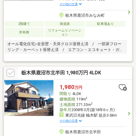
その他の交通
栃木県鹿沼市みなみ町
2階建て
南道路
駐車場あり
リフォームリノベーシ
所有権
ョン
オール電化住宅♪全室壁・天井クロス張替え済 / 一部床フロー
リング・カーペット張替え済 / エアコン・エコキュート・ガス
コンロ・洗面台・換気扇・プラズマクラスター交換済
栃木県鹿沼市北半田 1,980万円 4LDK
1,980
万円
間取り
4LDK
2
建物面積
119m
2
土地面積
271.33m
築年月
2008年3月(築18年6ヶ月)
東武日光線 楡木駅 徒歩3.6km
その他の交通
栃木県鹿沼市北半田