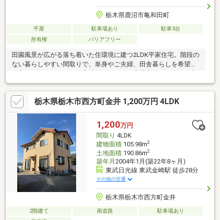
栃木県鹿沼市亀和田町
平屋
駐車場あり
駐車3台
所有権
バリアフリー
田園風景が広がる落ち着いた住環境に建つ2LDK平家住宅。階段の
ない暮らしやすい間取りで、単身やご夫婦、田舎暮らしを希望す
る方にもおすすめです。農地付きのため、農業利用をお考えの方
にも検討しやすい物件。井戸・浄化槽・プロパンガス利用で、敷
地内には駐車スペースもあります。空き家のため内覧調整もしや
栃木県栃木市西方町金井 1,200万円 4LDK
すいです。建物未登記・農用地区域内のため、購入時は登記や農
業委員会等への事前確認が必要です。農家向けです。
1,200
万円
間取り
4LDK
2
建物面積
105.98m
2
土地面積
190.86m
築年月
2004年1月(築22年8ヶ月)
東武日光線 東武金崎駅 徒歩28分
その他の交通
栃木県栃木市西方町金井
2階建て
南道路
駐車場あり