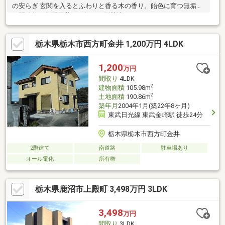
の安らぎ 玄関を入るとふわりと香る木の香り。飴色に育つ無垢床
と開放的な勾配天井が、毎日を別荘地のようなリラックスタイム
に変えてくれます。自由自在な「2階ホール」 リビングと緩やか
につながる広々としたホールは、テレワークやスタディコーナ
栃木県栃木市西方町金井 1,200万円 4LDK
ー、雨の日の室内干しにと大活躍。ライフスタイルに合わせて使
い方をアレンジできます。家族をつなぐ心地よい距離感 「気配は
感じるけれど、邪魔しない」。家族それぞれの時間を大切にでき
1,200
万円
る、現代の暮らしにフィットした住まいです。
間取り
4LDK
2
建物面積
105.98m
2
土地面積
190.86m
築年月
2004年1月(築22年8ヶ月)
東武日光線 東武金崎駅 徒歩24分
栃木県栃木市西方町金井
2階建て
南道路
駐車場あり
オール電化
所有権
栃木県鹿沼市上殿町 3,498万円 3LDK
3,498
万円
間取り
3LDK