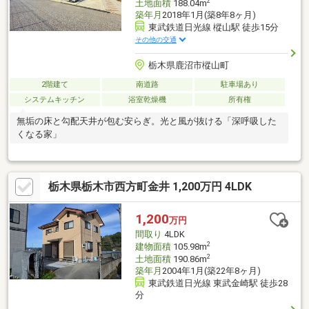
2
土地面積
188.04m
築年月
2018年1月(築8年8ヶ月)
東武鉄道日光線 樅山駅 徒歩15分
その他の交通
栃木県鹿沼市樅山町
2階建て
南道路
駐車場あり
システムキッチン
浴室乾燥機
所有権
無垢の床と勾配天井が包む安らぎ。光と風が抜ける「深呼吸した
くなる家」
栃木県栃木市西方町金井 1,200万円 4LDK
1,200
万円
間取り
4LDK
2
建物面積
105.98m
2
土地面積
190.86m
築年月
2004年1月(築22年8ヶ月)
東武鉄道日光線 東武金崎駅 徒歩28
分