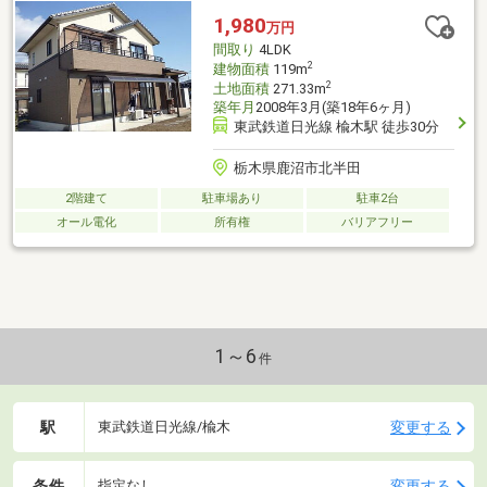
1,980
万円
間取り
4LDK
2
建物面積
119m
2
土地面積
271.33m
築年月
2008年3月(築18年6ヶ月)
東武鉄道日光線 楡木駅 徒歩30分
栃木県鹿沼市北半田
2階建て
駐車場あり
駐車2台
オール電化
所有権
バリアフリー
1～6
件
駅
変更する
東武鉄道日光線/楡木
条件
変更する
指定なし