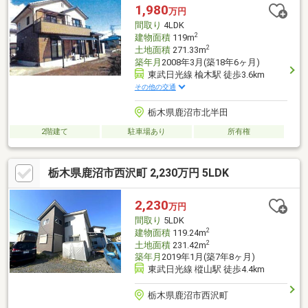
1,980
万円
間取り
4LDK
2
建物面積
119m
2
土地面積
271.33m
築年月
2008年3月(築18年6ヶ月)
東武日光線 楡木駅 徒歩3.6km
その他の交通
栃木県鹿沼市北半田
2階建て
駐車場あり
所有権
栃木県鹿沼市西沢町 2,230万円 5LDK
2,230
万円
間取り
5LDK
2
建物面積
119.24m
2
土地面積
231.42m
築年月
2019年1月(築7年8ヶ月)
東武日光線 樅山駅 徒歩4.4km
栃木県鹿沼市西沢町