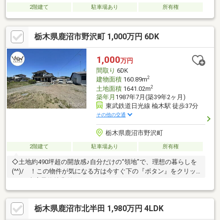
2階建て
駐車場あり
所有権
栃木県鹿沼市野沢町 1,000万円 6DK
1,000
万円
間取り
6DK
2
建物面積
160.89m
2
土地面積
1641.02m
築年月
1987年7月(築39年2ヶ月)
東武鉄道日光線 楡木駅 徒歩37分
その他の交通
栃木県鹿沼市野沢町
2階建て
駐車場あり
所有権
◇土地約490坪超の開放感♪自分だけの“領地”で、理想の暮らしを
(^^)/ ！この物件が気になる方は今すぐ下の『ボタン』をクリッ
ク♪＼来店予約特典付♪／
栃木県鹿沼市北半田 1,980万円 4LDK