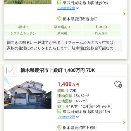
東武日光線 樅山駅 徒歩9分
その他の交通
栃木県鹿沼市樅山町
2階建て
駐車場あり
駐車3台
システムキッチン
所有権
即入居可
南向きの明るい一戸建てが登場！リフォーム済みの広々空間は、
家族の生活にゆとりをもたらします。駐車場は複数台可能なの
で、車を使うご家庭にも安心です。幹線道路へのアクセスが良好
で、通勤やお出かけもスムーズ！近隣にはスーパーやコンビニ、
ディスカウントストアがあり、毎日の買い物も便利です。
栃木県鹿沼市上殿町 1,400万円 7DK
1,400
万円
間取り
7DK
2
建物面積
154.62m
2
土地面積
346.7m
築年月
1979年12月(築46年9ヶ月)
東武日光線 樅山駅 徒歩13分
その他の交通
栃木県鹿沼市上殿町