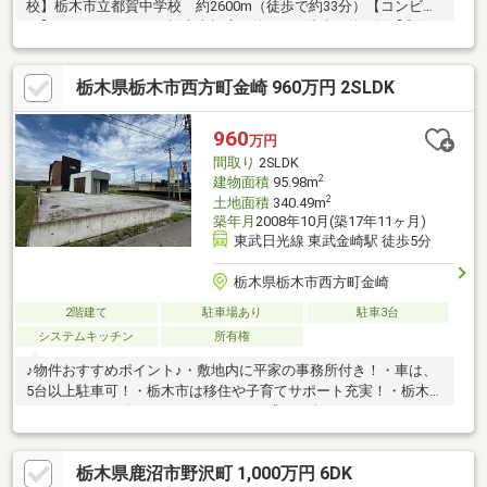
校】栃木市立都賀中学校 約2600m（徒歩で約33分）【コンビ
ニ】ファミリーマート栃木大橋店 約242m(徒歩で約4分)【郵便
局】赤津郵便局 約2189m(徒歩で約28分)物件周辺のハザードマ
ップを提供しています。お気軽にお問い合わせください。
栃木県栃木市西方町金崎 960万円 2SLDK
960
万円
間取り
2SLDK
2
建物面積
95.98m
2
土地面積
340.49m
築年月
2008年10月(築17年11ヶ月)
東武日光線 東武金崎駅 徒歩5分
栃木県栃木市西方町金崎
2階建て
駐車場あり
駐車3台
システムキッチン
所有権
♪物件おすすめポイント♪・敷地内に平家の事務所付き！・車は、
5台以上駐車可！・栃木市は移住や子育てサポート充実！・栃木市
はマルシェやお祭りなどのイベントが盛んな街
栃木県鹿沼市野沢町 1,000万円 6DK