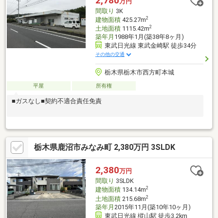
2,780
万円
る、現代の暮らしにフィットした住まいです。
間取り
3K
2
建物面積
425.27m
2
土地面積
1115.42m
築年月
1988年1月(築38年8ヶ月)
東武日光線 東武金崎駅 徒歩34分
その他の交通
栃木県栃木市西方町本城
平屋
所有権
■ガスなし■契約不適合責任免責
栃木県鹿沼市みなみ町 2,380万円 3SLDK
2,380
万円
間取り
3SLDK
2
建物面積
134.14m
2
土地面積
215.68m
築年月
2015年11月(築10年10ヶ月)
東武日光線 樅山駅 徒歩3.2km