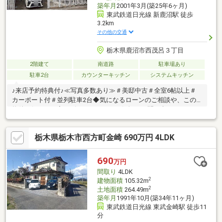
築年月
2001年3月(築25年6ヶ月)
東武鉄道日光線 新鹿沼駅 徒歩
3.2km
その他の交通
栃木県鹿沼市西茂呂３丁目
2階建て
南道路
駐車場あり
駐車2台
カウンターキッチン
システムキッチン
♪来店予約特典付♪≪写真多数あり≫＃美邸中古＃全室6帖以上＃
カーポート付＃並列駐車2台◆気になるローンのご相談や、この
物件が気になる方はビューハウスにお気軽にお問い合わせくださ
い♪
栃木県栃木市西方町金崎 690万円 4LDK
690
万円
間取り
4LDK
2
建物面積
105.32m
2
土地面積
264.49m
築年月
1991年10月(築34年11ヶ月)
東武鉄道日光線 東武金崎駅 徒歩11
分