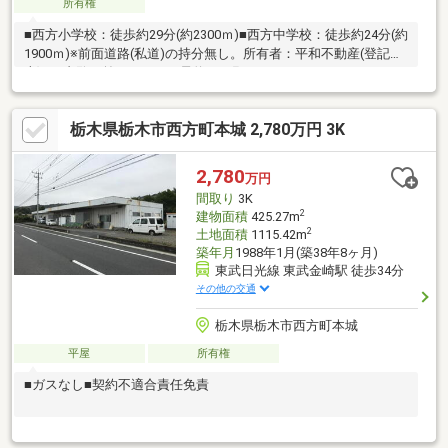
所有権
■西方小学校：徒歩約29分(約2300ｍ)■西方中学校：徒歩約24分(約
1900ｍ)※前面道路(私道)の持分無し。所有者：平和不動産(登記簿
上) ※内覧は前日までにご予約をお願いいたします。
栃木県栃木市西方町本城 2,780万円 3K
2,780
万円
間取り
3K
2
建物面積
425.27m
2
土地面積
1115.42m
築年月
1988年1月(築38年8ヶ月)
東武日光線 東武金崎駅 徒歩34分
その他の交通
栃木県栃木市西方町本城
平屋
所有権
■ガスなし■契約不適合責任免責