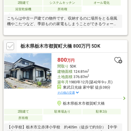
2階建て
システムキッチン
オール電化
浴室乾燥機
所有権
こちらは中古一戸建ての物件です。収納するのに場所をとる扇風
機やこたつなど、季節ものの家電もしまうことができるウォーク
インクローゼットがついています。お湯を沸かし直せる追い焚き
機能付きです。浴室乾燥機を備えているお風呂場のある物件で
す。リラックスできる空間にしてくれるのが全居室収納の魅力で
栃木県栃木市都賀町大橋 800万円 5DK
す。人気なIH調理器付きのキッチンです。機能的で使いやすいシ
ステムキッチン付きなので、お料理を楽しめます。
800
万円
間取り
5DK
2
建物面積
124.81m
2
土地面積
376.87m
築年月
1983年12月(築42年9ヶ月)
東武日光線 家中駅 徒歩38分
その他の交通
栃木県栃木市都賀町大橋
2階建て
駐車場あり
駐車2台
所有権
【小学校】栃木市立赤津小学校 約405m（徒歩で約5分）【中学