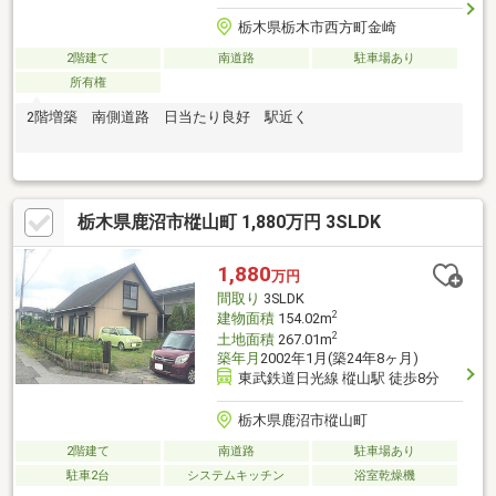
栃木県栃木市西方町金崎
2階建て
南道路
駐車場あり
所有権
2階増築 南側道路 日当たり良好 駅近く
栃木県鹿沼市樅山町 1,880万円 3SLDK
1,880
万円
間取り
3SLDK
2
建物面積
154.02m
2
土地面積
267.01m
築年月
2002年1月(築24年8ヶ月)
東武鉄道日光線 樅山駅 徒歩8分
栃木県鹿沼市樅山町
2階建て
南道路
駐車場あり
駐車2台
システムキッチン
浴室乾燥機