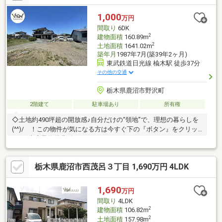
1,000
万円
間取り
6DK
2
建物面積
160.89m
2
土地面積
1641.02m
築年月
1987年7月(築39年2ヶ月)
東武鉄道日光線 楡木駅 徒歩37分
その他の交通
栃木県鹿沼市野沢町
2階建て
駐車場あり
所有権
◇土地約490坪超の開放感♪自分だけの“領地”で、理想の暮らしを
(^^)/ ！この物件が気になる方は今すぐ下の『ボタン』をクリッ
ク♪＼来店予約特典付♪／
栃木県鹿沼市西茂呂３丁目 1,690万円 4LDK
1,690
万円
間取り
4LDK
2
建物面積
106.82m
2
土地面積
157.98m