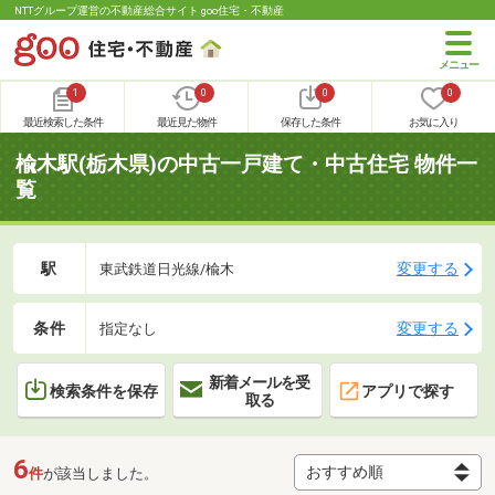
NTTグループ運営の不動産総合サイト goo住宅・不動産
1
0
0
0
最近検索した条件
最近見た物件
保存した条件
お気に入り
楡木駅(栃木県)の中古一戸建て・中古住宅 物件一
覧
駅
変更する
東武鉄道日光線/楡木
条件
変更する
指定なし
新着メールを受
検索条件を保存
アプリで探す
取る
6
件
が該当しました。