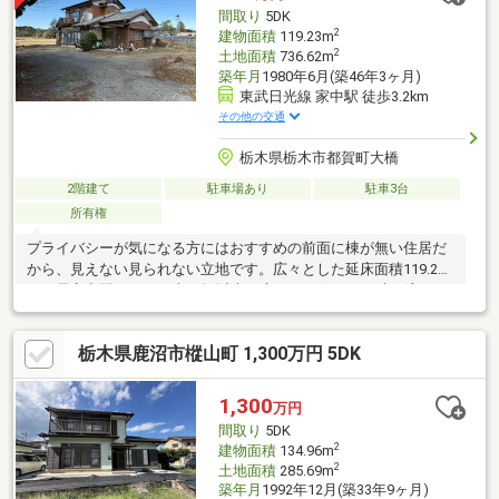
間取り
5DK
2
建物面積
119.23m
2
土地面積
736.62m
築年月
1980年6月(築46年3ヶ月)
東武日光線 家中駅 徒歩3.2km
その他の交通
栃木県栃木市都賀町大橋
2階建て
駐車場あり
駐車3台
所有権
プライバシーが気になる方にはおすすめの前面に棟が無い住居だ
から、見えない見られない立地です。広々とした延床面積119.23
㎡の居室空間で、その上10坪以上の庭のある住戸では時の流れも
ゆったりとすすみます。主室のみならず他の居室も含めエアコン
２台以上設置済です。家族の物語が生まれる5DK。是非見学にお
栃木県鹿沼市樅山町 1,300万円 5DK
越しください。
1,300
万円
間取り
5DK
2
建物面積
134.96m
2
土地面積
285.69m
築年月
1992年12月(築33年9ヶ月)