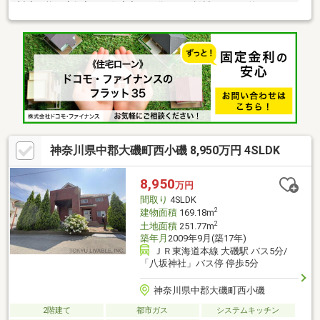
対応可能・店舗入口と住宅入口が分かれた設計・LDKは約16.2
帖、開放感のある勾配天井仕様・会話の弾む対面式キッチン・全
居室2面採光・6帖以上有・前面道路は幅員約6.7m公道▼設備・各
階にトイレ有▼周辺環境・大磯町立大磯小学校 徒歩8分(約
600m)・大磯町立大磯中学校 徒歩9分(約690m)・港公園 徒歩4分
(約250m)■ ご希望の住まい探しをお手伝いします
━━━━━・・・物件の詳細・ご相談はお気軽にお問い合わせく
ださい。
神奈川県中郡大磯町西小磯 8,950万円 4SLDK
8,950
万円
間取り
4SLDK
2
建物面積
169.18m
2
土地面積
251.77m
築年月
2009年9月(築17年)
ＪＲ東海道本線 大磯駅 バス5分/
「八坂神社」バス停 停歩5分
神奈川県中郡大磯町西小磯
2階建て
都市ガス
システムキッチン