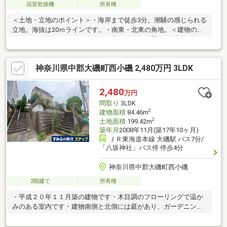
浴室乾燥機
所有権
＜土地・立地のポイント＞・海岸まで徒歩3分。潮騒の感じられる
立地。海抜は20ｍラインです。・南東・北東の角地。＜建物のポ
イント＞・煉瓦（レンガ）積みの家 優れた耐震・耐久性・汚れ
にくくメンテナンスフリー・温かみのある風合いが魅力です・北
欧イメージの2×4の注文住宅・各居室の窓はスウェーデン製の二
神奈川県中郡大磯町西小磯 2,480万円 3LDK
重サッシペアガラスです・床には無垢材のナラ材・内壁は無垢材
のパイン材を使用しており、木の香りのする邸宅です。・内壁の
一部には、自然素材の珪藻土を使用。調質、脱臭、保湿、吸水、
2,480
万円
撥水性があります。・バルコニーはウリン素材。塗装が不必要
間取り
3LDK
で、耐水性、耐久性に優れます。
2
建物面積
84.46m
2
土地面積
199.42m
築年月
2008年11月(築17年10ヶ月)
ＪＲ東海道本線 大磯駅 バス7分/
「八坂神社」バス停 停歩4分
神奈川県中郡大磯町西小磯
2階建て
所有権
・平成２０年１１月築の建物です・木目調のフローリングで温か
みのある室内です・建物南側と北側には庭があり、ガーデニング
をお楽しみいただけるスペースがあります