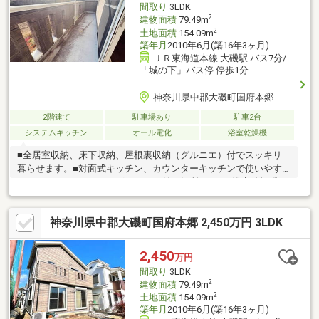
間取り
3LDK
2
建物面積
79.49m
2
土地面積
154.09m
築年月
2010年6月(築16年3ヶ月)
ＪＲ東海道本線 大磯駅 バス7分/
「城の下」バス停 停歩1分
神奈川県中郡大磯町国府本郷
2階建て
駐車場あり
駐車2台
システムキッチン
オール電化
浴室乾燥機
■全居室収納、床下収納、屋根裏収納（グルニエ）付でスッキリ
暮らせます。■対面式キッチン、カウンターキッチンで使いやす
いです。■ＩＨクッキングヒーター付で便利です。■浴室乾燥機、
浴室に窓、浴室暖房付でバスタイムを快適に過ごせます。■オー
ル電化で地球にやさしいエコ生活。■駐車２台可で快適なカーラ
神奈川県中郡大磯町国府本郷 2,450万円 3LDK
イフ。■ＴＶモニタ付インターホン、ダブルロックドアです。お
客様一人一人に合わせたライフプランのご提案をさせていただき
ます。資金計画、住宅ローン等についてもお気軽にご相談くださ
2,450
万円
い。お問い合わせ、お待ちしております。
間取り
3LDK
2
建物面積
79.49m
2
土地面積
154.09m
築年月
2010年6月(築16年3ヶ月)