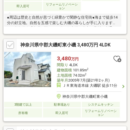
リフォームリノベーシ
即入居可
ョン
●周辺は歴史と自然が息づく緑豊かで閑静な住宅街●海まで徒歩14
分の好立地。自然を五感で楽しむ大磯の暮らしが手に入ります。
●JR東海道線「大磯」駅まで11分の好立地。東京、品川へ直通の
快適アクセス●室内外新規リノベーション実施済み。快適な暮ら
しをすぐにでも始められます。大磯小学校 徒歩10分大磯中学
神奈川県中郡大磯町東小磯 3,480万円 4LDK
校 徒歩10分大磯こゆるぎの浜 徒歩14分大井と町役場 徒歩12
分
3,480
万円
間取り
4LDK
2
建物面積
101.85m
2
土地面積
74.02m
築年月
2005年7月(築21年2ヶ月)
ＪＲ東海道本線 大磯駅 徒歩11分
神奈川県中郡大磯町東小磯
3階建て以上
駐車場あり
システムキッチン
リフォームリノベーシ
所有権
即入居可
ョン