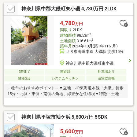
大磯町についてお問い合わせいただければ、地域情報に詳しい当
神奈川県中郡大磯町東小磯 4,780万円 2LDK
社スタッフが対応いたします。もちろん不動産についてもご連絡
くださいませ。
4,780
万円
間取り
2LDK
2
建物面積
98.53m
2
土地面積
316.61m
築年月
2024年10月(築1年11ヶ月)
ＪＲ東海道本線 大磯駅 徒歩15分
神奈川県中郡大磯町東小磯
2階建て
南道路
駐車場あり
駐車2台
システムキッチン
浴室乾燥機
－物件のおすすめポイント－▼立地・JR東海道本線「大磯」徒歩
15分・北側・東側・南側の角地、緑豊かな住環境▼特徴・土地面
積は広々約95.77坪※セットバック約16.3平米を含む・LDKは外か
らの視線が気になりにくい2階に配置・IHコンロ・食洗機搭載の壁
付型キッチン・家族と顔を合わせる機会が増えるリビング階段仕
神奈川県平塚市袖ケ浜 5,600万円 5SDK
様・洋室2室は南東・南西側に窓があり、陽当り良好・外壁は屋久
島の杉板を使用・駐車スペース2台分有(車種による)▼設備・浴室
換気乾燥機・WIC■ ご希望の住まい探しをお手伝いします
5,600
万円
━━━━━・・・物件の詳細・ご相談はお気軽にお問い合わせく