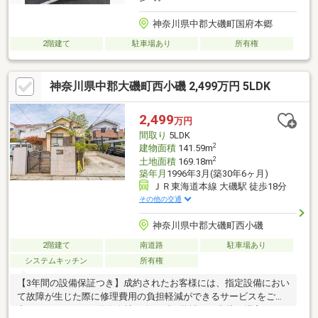
神奈川県中郡大磯町国府本郷
2階建て
駐車場あり
所有権
神奈川県中郡大磯町西小磯 2,499万円 5LDK
2,499
万円
間取り
5LDK
2
建物面積
141.59m
2
土地面積
169.18m
築年月
1996年3月(築30年6ヶ月)
ＪＲ東海道本線 大磯駅 徒歩18分
その他の交通
神奈川県中郡大磯町西小磯
2階建て
南道路
駐車場あり
システムキッチン
所有権
【3年間の設備保証つき】成約されたお客様には、指定設備におい
て故障が生じた際に修理費用の負担軽減ができるサービスをご用
意しております。※仲介会社を介さず、弊社から直接ご購入され