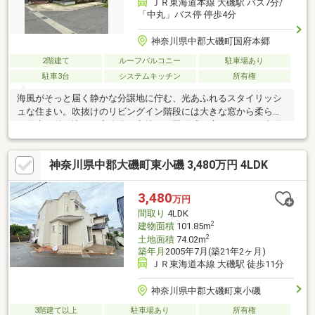
ＪＲ東海道本線 大磯駅 バス7分/
「中丸」バス停 停歩4分
神奈川県中郡大磯町国府本郷
2階建て
ルーフバルコニー
駐車場あり
駐車3台
システムキッチン
所有権
海風がそっと届く静かな分譲地に佇む、光あふれるスタイリッシ
ュな住まい。吹抜けのリビングイン階段には大きな窓から柔らか
な陽光が差し込み、家全体に心地よい開放感が広がります。太陽
光発電で賢く暮らせる4LDKは、家族の時間も自分の時間も大切に
できるゆとりある間取り。3台分（車種による）の駐車スペースや
神奈川県中郡大磯町東小磯 3,480万円 4LDK
広いバルコニー、海まで歩けるロケーション、公園や飲食店が近
い便利さも魅力。日常が少し特別に感じられる、上質な暮らしが
ここから始まります。
3,480
万円
間取り
4LDK
2
建物面積
101.85m
2
土地面積
74.02m
築年月
2005年7月(築21年2ヶ月)
ＪＲ東海道本線 大磯駅 徒歩11分
神奈川県中郡大磯町東小磯
3階建て以上
駐車場あり
所有権