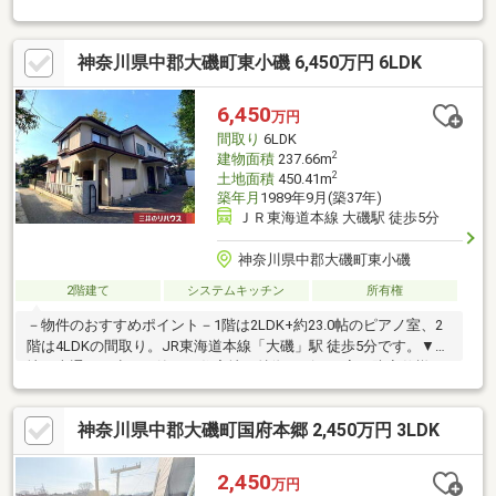
ト》私たちは、この地域に特化した不動産仲介を通じて、皆さま
が理想とする暮らしを実現するお手伝いをしています。住まい選
神奈川県中郡大磯町東小磯 6,450万円 6LDK
びは、単に「家を買う・借りる」ことではなく、「どんな人生を
送りたいか」を考える大切なプロセスです。逗子・葉山の魅力を
知り尽くしたプロとして、皆さまの新しい暮らしの第一歩を全力
6,450
万円
でサポートいたします。どうぞお気軽にお問い合わせください。
間取り
6LDK
2
建物面積
237.66m
2
土地面積
450.41m
築年月
1989年9月(築37年)
ＪＲ東海道本線 大磯駅 徒歩5分
神奈川県中郡大磯町東小磯
2階建て
システムキッチン
所有権
－物件のおすすめポイント－1階は2LDK+約23.0帖のピアノ室、2
階は4LDKの間取り。JR東海道本線「大磯」駅 徒歩5分です。▼立
地・車通りの少ない静かな住宅地▼特徴・ピアノ室は防音仕様・
各階にキッチン・浴室・洗面室・トイレを設置・南西向きにバル
コニー・お庭あり▼周辺環境・大磯小学校 徒歩3分(約230m)・大
神奈川県中郡大磯町国府本郷 2,450万円 3LDK
磯中学校 徒歩8分(約600m)※本物件は、建築基準法に定める道路に
接道していないため原則として建物の建築・増築・改築はできま
せん。建築審査会の同意を得て建築基準法43条2項2号の許可を受
2,450
万円
けた場合には、建築物の建築・増築・改築が可能となります。