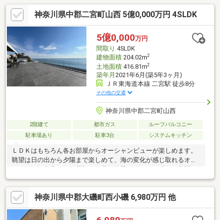
神奈川県中郡二宮町山西 5億0,000万円 4SLDK
5億0,000
万円
間取り
4SLDK
2
建物面積
204.02m
2
土地面積
416.81m
築年月
2021年6月(築5年3ヶ月)
ＪＲ東海道本線 二宮駅 徒歩8分
その他の交通
神奈川県中郡二宮町山西
2階建て
都市ガス
ルーフバルコニー
駐車場あり
駐車3台
システムキッチン
ＬＤＫはもちろん各お部屋からオーシャンビューが楽しめます。
眺望は日の出から夕陽まで楽しめて、海の変化が感じ取れるオン
リーワンの邸宅です。屋根は銅葺で外壁は総タイル張り、玄関ド
アを含めて建具はすべてオーダー品で構成されています。間取り
は４LDKで、バスルームからも海が見えて、寝室は日の出の朝日
神奈川県中郡大磯町西小磯 6,980万円 他
が楽しめます。LDKの空間は約37帖あり、バルコニーの広さは約
８０帖ほどの大きさ。オンリーワンの空間をお探しの方にお薦め
したい物件です。