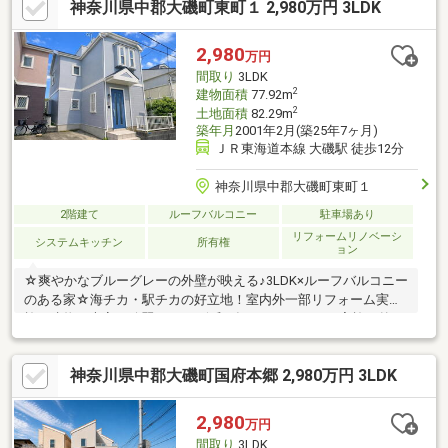
神奈川県中郡大磯町東町１ 2,980万円 3LDK
2,980
万円
間取り
3LDK
2
建物面積
77.92m
2
土地面積
82.29m
築年月
2001年2月(築25年7ヶ月)
ＪＲ東海道本線 大磯駅 徒歩12分
神奈川県中郡大磯町東町１
2階建て
ルーフバルコニー
駐車場あり
リフォームリノベーシ
システムキッチン
所有権
ョン
☆爽やかなブルーグレーの外壁が映える♪3LDK×ルーフバルコニー
のある家☆海チカ・駅チカの好立地！室内外一部リフォーム実
施、建物は大変お綺麗です！■令和6年12月リフォーム実施・外
壁・屋根・防水塗装・給湯器交換等■令和8年5月インスペクショ
ン実施■令和8年8月リフォーム実施・基礎モルタル塗り・外周ゴ
神奈川県中郡大磯町国府本郷 2,980万円 3LDK
ミ捨て＆美化清掃・洗面所ＣＦ張替え・玄関ドア塗装・リペア工
事 ※建具・フローリング他・リビングバルコニー防水工事・モ
ニタ付きインターフォン交換・バルコニー含むクリーニング
2,980
万円
間取り
3LDK