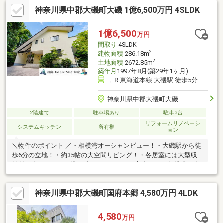
神奈川県中郡大磯町大磯 1億6,500万円 4SLDK
1億6,500
万円
間取り
4SLDK
2
建物面積
286.18m
2
土地面積
2672.85m
築年月
1997年8月(築29年1ヶ月)
ＪＲ東海道本線 大磯駅 徒歩5分
神奈川県中郡大磯町大磯
2階建て
駐車場あり
駐車3台
リフォームリノベーシ
システムキッチン
所有権
ョン
＼物件のポイント ／・相模湾オーシャンビュー！・大磯駅から徒
歩6分の立地！・約35帖の大空間リビング！・各居室には大型収
納付き〇＼こんな日常が待っている！／・高台から、相模湾の海
を望むことができるロケーション！・都会の喧騒を離れて、リラ
ックスできる拠点として〇・木々に囲まれ、鳥のさえずりが聞こ
神奈川県中郡大磯町国府本郷 4,580万円 4LDK
える日常。大磯町って？■昔から数々の政治家や文豪に愛されて
きた、湘南エリアの中でも特に「上品で静かな大人の隠れ家」と
して知られる落ち着いた街並み。■都心からのアクセスもスムー
4,580
万円
ズで、移住地やセカンドハウスのエリアとしても人気があります