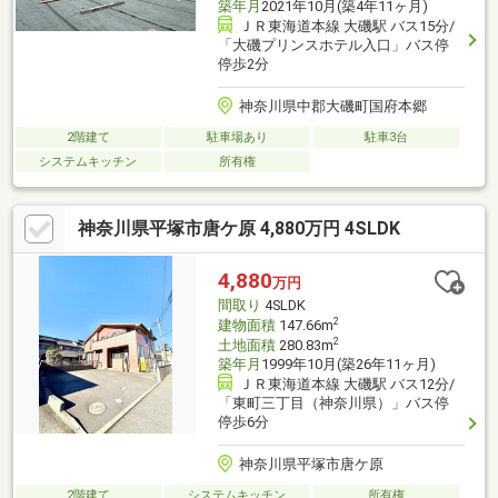
築年月
2021年10月(築4年11ヶ月)
ＪＲ東海道本線 大磯駅 バス15分/
「大磯プリンスホテル入口」バス停
停歩2分
神奈川県中郡大磯町国府本郷
2階建て
駐車場あり
駐車3台
システムキッチン
所有権
神奈川県平塚市唐ケ原 4,880万円 4SLDK
4,880
万円
間取り
4SLDK
2
建物面積
147.66m
2
土地面積
280.83m
築年月
1999年10月(築26年11ヶ月)
ＪＲ東海道本線 大磯駅 バス12分/
「東町三丁目（神奈川県）」バス停
停歩6分
神奈川県平塚市唐ケ原
2階建て
システムキッチン
所有権