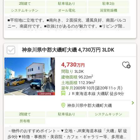
2階建て
駐車場あり
駐車2台
システムキッチン
オール電化
浴室乾燥機
■平坦地に立地です。■南向き、２面採光、通風良好、南面バルコ
ニー、南庭付です。■吹抜けがあるのが魅力です。■リビング階段
です。■全居室収納、床下収納、屋根裏収納（グルニエ）、納戸
付でスッキリ暮らせます。■対面式キッチン、カウンターキッチ
ンで使いやすいです。■ＩＨクッキングヒーター付で便利です。■
神奈川県中郡大磯町大磯 4,730万円 3LDK
浴室乾燥機、浴室に窓付でバスタイムを快適に過ごせます。■オ
ール電化で地球にやさしいエコ生活。■駐車２台可で安心快適な
カーライフ。■敷地内で家庭菜園も楽しめます。■照明器具付きで
4,730
万円
す。資金計画、住宅ローン等についてもお気軽にご相談くださ
間取り
3LDK
い。お問い合わせ、お待ちしております。
2
建物面積
95.22m
2
土地面積
112.39m
築年月
2005年10月(築20年11ヶ月)
ＪＲ東海道本線 大磯駅 徒歩9分
神奈川県中郡大磯町大磯
2階建て
駐車場あり
システムキッチン
所有権
－物件のおすすめポイント－▼立地・JR東海道本線「大磯」駅 徒
歩9分▼特徴・事務所・美容院・カフェ・ギャラリー等、多用途に