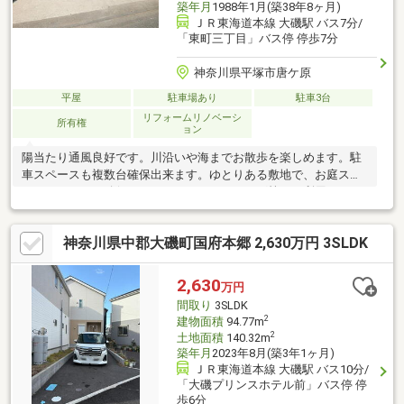
築年月
1988年1月(築38年8ヶ月)
ＪＲ東海道本線 大磯駅 バス7分/
「東町三丁目」バス停 停歩7分
神奈川県平塚市唐ケ原
平屋
駐車場あり
駐車3台
リフォームリノベーシ
所有権
ョン
陽当たり通風良好です。川沿いや海までお散歩を楽しめます。駐
車スペースも複数台確保出来ます。ゆとりある敷地で、お庭スペ
ースをしっかり確保できますのでガーデニング等にも利用できま
す。スーパーやドラッグストアも徒歩圏内なので、お買い物に便
利な環境です。海まで徒歩圏内なので、サーフィンや釣り等をさ
神奈川県中郡大磯町国府本郷 2,630万円 3SLDK
れる方にもおすすめです。■リフォーム内容■キッチン交換ユニッ
トバス交換洗面化粧台交換トイレ交換畳表替えフロアタイル張り
クロス張替え襖・障子張り替えモニター付きインターホン室内塗
2,630
万円
装外装塗装外構工事防蟻工事室内クリーニング２０２６年１０月
間取り
3SLDK
頃リフォーム完了予定
2
建物面積
94.77m
2
土地面積
140.32m
築年月
2023年8月(築3年1ヶ月)
ＪＲ東海道本線 大磯駅 バス10分/
「大磯プリンスホテル前」バス停 停
歩6分