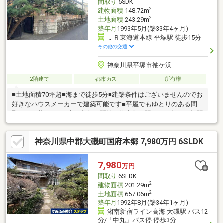
間取り
5SDK
ださい。
2
建物面積
148.72m
2
土地面積
243.29m
築年月
1993年5月(築33年4ヶ月)
ＪＲ東海道本線 平塚駅 徒歩15分
その他の交通
神奈川県平塚市袖ケ浜
2階建て
都市ガス
所有権
■土地面積70坪超■海まで徒歩5分■建築条件はございませんのでお
好きなハウスメーカーで建築可能です■平屋でもゆとりのある間
取りが可能です♪日当り良好。閑静な住宅街。駅まで平坦。平塚駅
西口まで徒歩約15分/自転車で約7分。【Life Iinfomation】花水小
学校まで徒歩約7分（500ｍ）浜岳中学校まで徒歩約8分（500ｍ）
神奈川県中郡大磯町国府本郷 7,980万円 6SLDK
花水幼稚園まで徒歩約7分（500ｍ）ひらつかシーテラスまで徒歩
約9分（650ｍ）しまむらストアーすみれ平店まで徒歩約9分 (700
ｍ)クリエイトＳ・Ｄ 平塚龍城ケ丘店まで徒歩約3分（190ｍ）フ
7,980
万円
ァミリーマート平塚袖ケ浜店まで徒歩5分(350m)
間取り
6SLDK
2
建物面積
201.29m
2
土地面積
657.06m
築年月
1992年8月(築34年1ヶ月)
湘南新宿ライン高海 大磯駅 バス12
分/「中丸」バス停 停歩3分