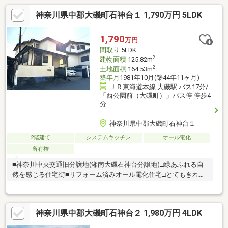
いるため開放感があります。○建築条件なし。お好きなハウスメ
神奈川県中郡大磯町石神台１ 1,790万円 5LDK
ーカー・工務店等で建築可能です。
1,790
万円
間取り
5LDK
2
建物面積
125.82m
2
土地面積
164.53m
築年月
1981年10月(築44年11ヶ月)
ＪＲ東海道本線 大磯駅 バス17分/
「西公園前（大磯町）」バス停 停歩4
分
神奈川県中郡大磯町石神台１
2階建て
システムキッチン
オール電化
所有権
■神奈川中央交通旧分譲地(湘南大磯石神台分譲地)□緑あふれる自
然を感じる住宅街■リフォーム済みオール電化住宅□とてもきれい
にお住いの住宅です■大磯駅から都心までダイレクトアクセス
神奈川県中郡大磯町石神台２ 1,980万円 4LDK