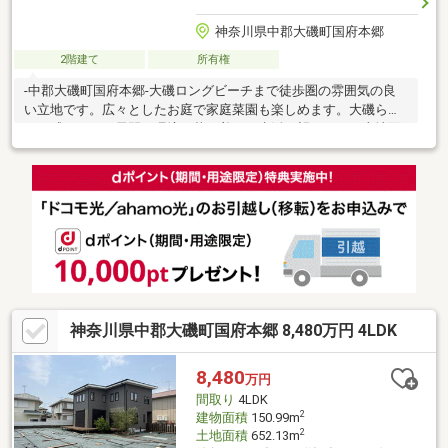
神奈川県中郡大磯町国府本郷
2階建て
所有権
‐中郡大磯町国府本郷‐大磯ロングビーチまで徒歩圏の雰囲気の良
い立地です。広々としたお庭で家庭菜園も楽しめます。大磯らし
さを感じられる長閑な環境で落ち着いた生活が望めます。土地面
積：657.06㎡ 約198.7坪建物面積：201.29㎡ 約60.8坪
神奈川県中郡大磯町国府本郷 8,480万円 4LDK
8,480
万円
間取り
4LDK
2
建物面積
150.99m
2
土地面積
652.13m