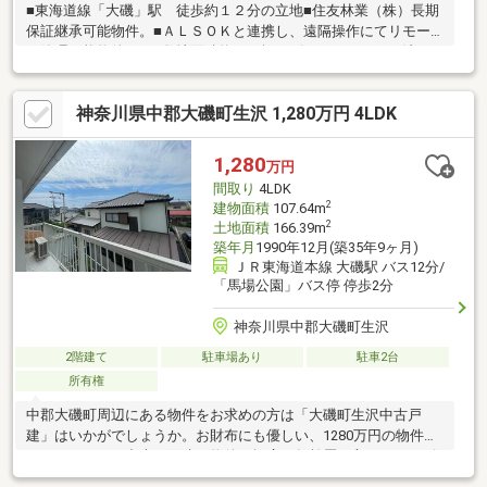
■東海道線「大磯」駅 徒歩約１２分の立地■住友林業（株）長期
保証継承可能物件。■ＡＬＳＯＫと連携し、遠隔操作にてリモー
ト管理可能物件！！■敷地面積約９６坪・ビックフレーム工法。■
インナーガレージ付き物件（駐車スペース4台可・車種による）■
長期優良住宅、省令準耐火建築物、ＺＥＨ適合住宅■東小磯住宅
神奈川県中郡大磯町生沢 1,280万円 4LDK
地の一角。■収納を意識した間取り（WIC、SIC、インナーガレー
ジ、納戸）■リビングからつながる樹脂製ウッドデッキ施工。■イ
ンナーガレージ内に６ＫｗのＥＶ充電器設置。■周辺の住環境と
1,280
万円
売主様拘りの空間を、ぜひご検討下さい。
間取り
4LDK
2
建物面積
107.64m
2
土地面積
166.39m
築年月
1990年12月(築35年9ヶ月)
ＪＲ東海道本線 大磯駅 バス12分/
「馬場公園」バス停 停歩2分
神奈川県中郡大磯町生沢
2階建て
駐車場あり
駐車2台
所有権
中郡大磯町周辺にある物件をお求めの方は「大磯町生沢中古戸
建」はいかがでしょうか。お財布にも優しい、1280万円の物件と
なっています。中古の戸建て物件は幅広い年齢層の方からニーズ
があります。快適な生活を送れる4LDKの物件情報あります。中郡