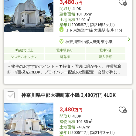
3,480
万円
間取り
4LDK
2
建物面積
101.85m
2
土地面積
74.02m
築年月
2005年7月(築21年2ヶ月)
ＪＲ東海道本線 大磯駅 徒歩11分
神奈川県中郡大磯町東小磯
3階建て以上
駐車場あり
駐車2台
システムキッチン
所有権
即入居可
－物件のおすすめポイント－▼特徴・周辺は緑が多く、住環境良
好・3面採光のLDK、プライバシー配慮の2階配置・会話が弾む対
面式キッチン・各洋室・廊下に収納有・2階洋室はバルコニー付・
全居室フローリング仕様・駐車場2台分有(車種による)・即引渡し
可(残金精算後)▼2026年6月内外装リフォーム済【交換】キッチ
神奈川県中郡大磯町東小磯 3,480万円 4LDK
ン、トイレ、UB、洗面台 等【内装】クロス・CF張替 他【外装】
外壁塗装、ブロックフェンス▼周辺環境・大磯町立大磯小学校 徒
歩10分(約790m)■ ご希望の住まい探しをお手伝いします
3,480
万円
━━━━━・・・物件の詳細・ご相談はお気軽にお問い合わせく
間取り
4LDK
ださい。
2
建物面積
101.85m
2
土地面積
74.02m
築年月
2005年7月(築21年2ヶ月)