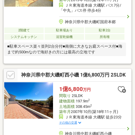
ＪＲ東海道本線 大磯駅 バス7分/
「中丸」バス停 停歩4分
神奈川県中郡大磯町国府本郷
2階建て
駐車場あり
駐車2台
システムキッチン
浴室乾燥機
所有権
■駐車スペース楽々並列2台分付■南側に大きなお庭スペース付■海
まで約500mなので海好きの方には最高の立地です
神奈川県中郡大磯町西小磯 1億6,800万円 2SLDK
1億6,800
万円
間取り
2SLDK
2
建物面積
197.9m
2
土地面積
308.45m
築年月
2007年10月(築18年11ヶ月)
ＪＲ東海道本線 大磯駅 徒歩23分
その他の交通
神奈川県中郡大磯町西小磯