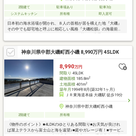
2階建て
駐車場あり
駐車3台
システムキッチン
所有権
即入居可
日本初の海水浴場が開かれ、８人の首相が居を構えた地『大磯』
その中でも邸宅地と呼ぶに相応しい風格『大磯松韻』の海最前列
というポジションに…オーシャンビューを愉しむ瀟洒なガレージ
ハウスがフルリフォームされ販売開始。ラグジュアリーオーシャ
ンフロント～大磯松韻邸～約９３坪ものゆとりある敷地には３台
神奈川県中郡大磯町西小磯 8,990万円 4SLDK
駐車可。うち１台は潮風から愛車を守るシャッター付きガレー
ジ。統一感のあるシンメトリーなデザイン、まさに邸宅の佇ま
い。重厚感のあるタイル貼りのホール。南向きのお部屋の先には
8,990
万円
テラスにお庭。開放感溢れるリビングの先には、相模湾を見渡す
間取り
4SLDK
壮観な景色。ジャグジーバスなど、海を望む優雅な暮らしを
2
建物面積
185.8m
2
土地面積
401m
築年月
1994年8月(築32年1ヶ月)
ＪＲ東海道本線 大磯駅 徒歩19分
神奈川県中郡大磯町西小磯
2階建て
所有権
《物件のポイント》■4LDKのゆとりある間取り■お天気が良けれ
ば屋上テラスから富士山と海を遠望♪■庭やガレージ有！■サービ
スルームとWICが2つあり収納豊富！《東宝ハウス逗子葉山リゾー