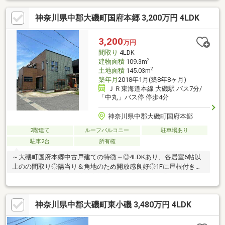
神奈川県中郡大磯町国府本郷 3,200万円 4LDK
3,200
万円
間取り
4LDK
2
建物面積
109.3m
2
土地面積
145.03m
築年月
2018年1月(築8年8ヶ月)
ＪＲ東海道本線 大磯駅 バス7分/
「中丸」バス停 停歩4分
神奈川県中郡大磯町国府本郷
2階建て
ルーフバルコニー
駐車場あり
駐車2台
所有権
～大磯町国府本郷中古戸建ての特徴～◎4LDKあり、各居室6帖以
上のの間取り◎陽当り＆角地のため開放感良好◎1Fに屋根付き物
干しスペースあり◎食洗機完備◎ルーフバルコニー◎カースペー
ス3台分あり（車種による）◇周辺環境・普段のお買物にヤオマ
サ大磯店まで徒歩12分・クリエイトエス・ディー大磯国府新宿店
神奈川県中郡大磯町東小磯 3,480万円 4LDK
まで徒歩7分・ローソン大磯国府本郷店まで徒歩5分・国府小学校
まで徒歩15分、国府中学校まで徒歩22分♪◇ぜひ、お気軽にお問
合せ下さい。