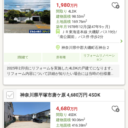
1,980
万円
間取り
4LDK
2
建物面積
98.53m
2
土地面積
169.76m
築年月
1978年12月(築47年9ヶ月)
ＪＲ東海道本線 大磯駅 バス19分/
「南公園前」バス停 停歩2分
神奈川県中郡大磯町石神台２
リフォームリノベーシ
2階建て
所有権
ョン
2025年2月頃にリフォームを実施した4LDKの戸建てになります。
リフォーム内容について詳細が知りたい場合には当時の仕様書が
ございますのでお気軽にお申し付けください。現地は南東向きで
高台となっておりますので日当たり・通風が共に優れておりま
す。地下車庫付きという点も魅力の一つとなっております。
神奈川県平塚市唐ケ原 4,680万円 4SDK
4,680
万円
間取り
4SDK
2
建物面積
90.06m
2
土地面積
416.38m