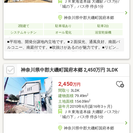
ＪＲ東海道本線 大磯駅 バス7分/
「城の下」バス停 停歩1分
神奈川県中郡大磯町国府本郷
2階建て
駐車場あり
駐車2台
システムキッチン
オール電化
浴室乾燥機
■平坦地、開発分譲地内立地です。■２面採光、通風良好、南面バ
ルコニー、南庭付です。■吹抜けがあるのが魅力です。■リビング
階段です。■全居室収納、床下収納、屋根裏収納（グルニエ）付
でスッキリ暮らせます。■対面式キッチン、カウンターキッチン
で使いやすいです。■ＩＨクッキングヒーター付で便利です。■浴
神奈川県中郡大磯町国府本郷 2,450万円 3LDK
室乾燥機、浴室に窓、浴室暖房付でバスタイムを快適に過ごせま
す。■オール電化で地球にやさしいエコ生活。■駐車２台可で安心
快適なカーライフ。■ＴＶモニタ付インターホン、ダブルロック
2,450
万円
ドアで安心です。■即入居可。資金計画、住宅ローン等について
間取り
3LDK
もお気軽にご相談ください。
2
建物面積
79.49m
2
土地面積
154.09m
築年月
2010年6月(築16年3ヶ月)
ＪＲ東海道本線 大磯駅 バス7分/
「城の下」バス停 停歩1分
神奈川県中郡大磯町国府本郷