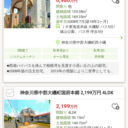
6,980
万円
間取り
他
2
建物面積
139.38m
2
土地面積
169.35m
築年月
2008年7月(築18年2ヶ月)
ＪＲ東海道本線 大磯駅 バス5分/
「城山公園」バス停 停歩5分
神奈川県中郡大磯町西小磯
2階建て
駐車場あり
駐車2台
システムキッチン
オール電化
所有権
■西湘バイパスを挟んで相模湾を見渡す小高い丘の上の邸宅。
■2008年築の注文住宅。 2013年の増築により二世帯としてもお
使いいただける間取りとなっております。■1SLDK+1LDKの大型
間取り！ 他、SIC・WIC2カ所・シャワールーム・浴室2か所・ロ
フトなど。■カースペース3台可能(車種による)■約18.37帖のリビ
神奈川県中郡大磯町国府本郷 2,199万円 4LDK
ングは上部吹き抜けの大空間！ 固定階段で上れるロフト付き。
■室内とてもきれいにお使いのためコンディション良好です。■海
はもちろん、大磯ロングビーチや県立大磯城山公園など自然に恵
2,199
万円
まれたスポットが点在。 リゾート気分でゆったりと暮らせる豊
間取り
4LDK
かな環境が魅力です。
2
建物面積
93.15m
2
土地面積
149.72m
築年月
2013年10月(築12年11ヶ月)