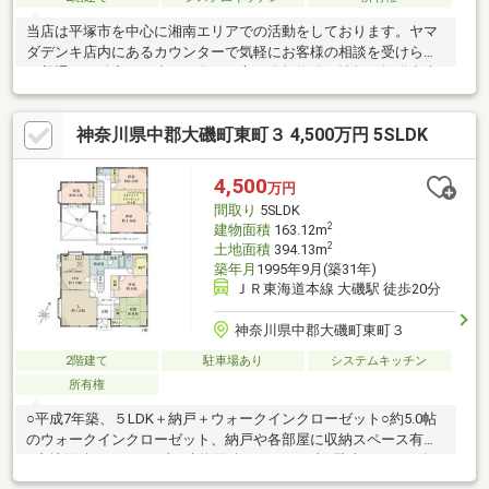
当店は平塚市を中心に湘南エリアでの活動をしております。ヤマ
ダデンキ店内にあるカウンターで気軽にお客様の相談を受けられ
て普通の不動産とは違って多くの方に依頼物件の情報を提供出来
ます。またリフォームや新規家電の購入などの提案も一緒にさせ
て頂き一味違った方法も出来ます。ご興味あれば是非とも気軽に
神奈川県中郡大磯町東町３ 4,500万円 5SLDK
ご相談ください。
4,500
万円
間取り
5SLDK
2
建物面積
163.12m
2
土地面積
394.13m
築年月
1995年9月(築31年)
ＪＲ東海道本線 大磯駅 徒歩20分
神奈川県中郡大磯町東町３
2階建て
駐車場あり
システムキッチン
所有権
○平成7年築、５LDK＋納戸＋ウォークインクローゼット○約5.0帖
のウォークインクローゼット、納戸や各部屋に収納スペース有り
○土地面積：394.13平米○建物面積：163.12平米○駐車スペース有
り（2台以上・車種によります。）○リビングは吹き抜けになって