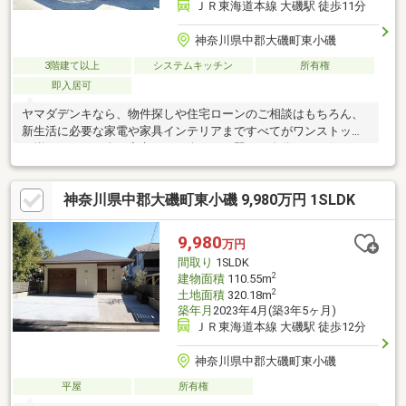
ＪＲ東海道本線 大磯駅 徒歩11分
神奈川県中郡大磯町東小磯
3階建て以上
システムキッチン
所有権
即入居可
ヤマダデンキなら、物件探しや住宅ローンのご相談はもちろん、
新生活に必要な家電や家具インテリアまですべてがワンストップ
で揃いますので楽々安心です。楽しく、賢く、自分らしい住まい
作りの夢の実現に向けて、サポートさせて頂きます！！
神奈川県中郡大磯町東小磯 9,980万円 1SLDK
9,980
万円
間取り
1SLDK
2
建物面積
110.55m
2
土地面積
320.18m
築年月
2023年4月(築3年5ヶ月)
ＪＲ東海道本線 大磯駅 徒歩12分
神奈川県中郡大磯町東小磯
平屋
所有権