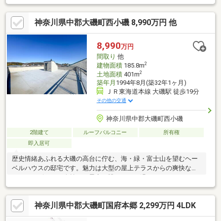
た場合に適用※保証内容の制限・保証限度額の設定あり【設備ト
ラブルの問い合わせを24時間受付対応】成約されたお客様には、
神奈川県中郡大磯町西小磯 8,990万円 他
突発的な設備トラブルに対応する「駆けつけ」サービスを提供し
ております。24時間365日コールセンター対応！30分以内の一次
応急処置を無料にて行います。※対象期間：物件引き渡し日から1
8,990
万円
年後の月末まで※対象者・対象設備・その他諸条件あり
間取り
他
2
建物面積
185.8m
2
土地面積
401m
築年月
1994年8月(築32年1ヶ月)
ＪＲ東海道本線 大磯駅 徒歩19分
その他の交通
神奈川県中郡大磯町西小磯
2階建て
ルーフバルコニー
所有権
即入居可
歴史情緒あふれる大磯の高台に佇む、海・緑・富士山を望むヘー
ベルハウスの邸宅です。魅力は大型の屋上テラスからの爽快なオ
ーシャンビュー。夕焼けや星空を眺めながら過ごすひとときは、
日常を特別な時間へと変えてくれます。ボリュームのある建物は
マイホームとしての利用はもちろん、二世帯住宅やセカンドハウ
神奈川県中郡大磯町国府本郷 2,299万円 4LDK
スなど様々なライフスタイルに対応できます。広い敷地を活かし
たガレージハウスやガーデンハウスにすることも。お好みでリフ