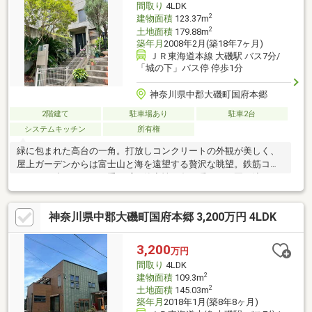
間取り
4LDK
◎詳細はお気軽にお問い合わせください！
2
建物面積
123.37m
2
土地面積
179.88m
築年月
2008年2月(築18年7ヶ月)
ＪＲ東海道本線 大磯駅 バス7分/
「城の下」バス停 停歩1分
神奈川県中郡大磯町国府本郷
2階建て
駐車場あり
駐車2台
システムキッチン
所有権
緑に包まれた高台の一角。打放しコンクリートの外観が美しく、
屋上ガーデンからは富士山と海を遠望する贅沢な眺望。鉄筋コン
クリート造ならではの重厚感と静音性。冬は暖かく、夏は涼しい
快適な住環境。吹抜けの玄関ホールや18帖のLDK、開放感あふれ
る設計。屋上ではBBQや家庭菜園も楽しめ、暮らしに彩りを添え
神奈川県中郡大磯町国府本郷 3,200万円 4LDK
ます。海岸への散歩、運動公園でスポーツ等楽しめる立地です。
3,200
万円
間取り
4LDK
2
建物面積
109.3m
2
土地面積
145.03m
築年月
2018年1月(築8年8ヶ月)