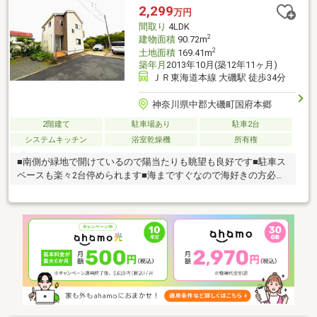
ォームやリノベーションを施すのもおすすめです。ご内覧の際
2,299
万円
は、この雄大な自然あふれるパノラマビューを存分にご体感くだ
間取り
4LDK
さい。
2
建物面積
90.72m
2
土地面積
169.41m
築年月
2013年10月(築12年11ヶ月)
ＪＲ東海道本線 大磯駅 徒歩34分
神奈川県中郡大磯町国府本郷
2階建て
駐車場あり
駐車2台
システムキッチン
浴室乾燥機
所有権
■南側が緑地で開けているので陽当たりも眺望も良好です■駐車ス
ペースも楽々2台停められます■海まですぐなので海好きの方必見
です