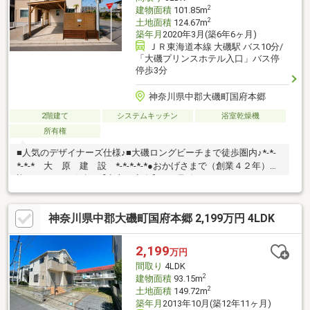
2
建物面積
101.85m
2
土地面積
124.67m
築年月
2020年3月(築6年6ヶ月)
ＪＲ東海道本線 大磯駅 バス10分/
「大磯プリンスホテル入口」バス停
停歩3分
神奈川県中郡大磯町国府本郷
2階建て
システムキッチン
浴室乾燥機
所有権
■人気のデザイナーズ仕様♪■大磯ロングビーチまで徒歩圏内♪*-*-
*-*-* 大 原 建 設 *-*-*-*-*●おかげさまで（創業４２年）を
迎えました。引続き【安心・安全】のお取次ぎをさせて頂きま
す。●ご案内させて頂くスタッフは、【宅地建物取引士・住宅ロ
ーンアドバイザー】を保持しており不動産・住宅ローンの相談な
神奈川県中郡大磯町国府本郷 2,199万円 4LDK
ど何なりとご相談できます。 なお、弊社ではしつこい営業活動
は一切行っておりません。
2,199
万円
間取り
4LDK
2
建物面積
93.15m
2
土地面積
149.72m
築年月
2013年10月(築12年11ヶ月)