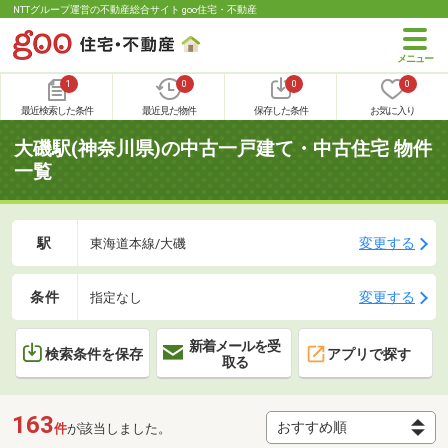
NTTグループ運営の不動産総合サイト goo住宅・不動産
1
0
0
0
最近検索した条件
最近見た物件
保存した条件
お気に入り
大磯駅(神奈川県)の中古一戸建て・中古住宅 物件
一覧
駅
変更する
東海道本線/大磯
条件
変更する
指定なし
新着メールを受
検索条件を保存
アプリで探す
取る
163
件
が該当しました。