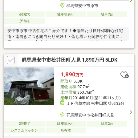
群馬県安中市原市
2階建て
駐車場あり
駐車2台
所有権
安中市原市 中古住宅のご紹介です！◆陽当たり良好×閑静な住宅
街・南向きにつき陽当たり良好！・落ち着いた閑静な住宅街に位
置し、穏やかな新生活をスタートできます。・収納スペースも充
実！荷物が多くてもすっきり片付きます。◆交通アクセス・周辺
環境も良好・国道18号まで車で約1分！マイカー通勤やお出かけ
群馬県安中市松井田町人見 1,890万円 5LDK
に便利な好立地です。・コンビニやドラッグストア、スーパーが
徒歩圏内に揃う、生活利便性の高いエリアです。◆周辺施設ご紹
介・ベイシアマート安中郷原店：約500m（徒歩約7分）・ローソ
1,890
万円
ン安中郷原店：約450m（徒歩約6分）・ウエルシア安中郷原店：
間取り
5LDK
約450m（徒歩約6分）
2
建物面積
97.7m
2
土地面積
360.76m
築年月
2014年10月(築11年11ヶ月)
ＪＲ信越本線 松井田駅 徒歩32分
群馬県安中市松井田町人見
2階建て
駐車場あり
駐車2台
システムキッチン
所有権