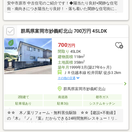
安中市原市 中古住宅のご紹介です！◆陽当たり良好×閑静な住宅
街・南向きにつき陽当たり良好！・落ち着いた閑静な住宅街に位
置し、穏やかな新生活をスタートできます。・収納スペースも充
実！荷物が多くてもすっきり片付きます。◆交通アクセス・周辺
環境も良好・国道18号まで車で約1分！マイカー通勤やお出かけ
群馬県富岡市妙義町北山 700万円 4SLDK
に便利な好立地です。・コンビニやドラッグストア、スーパーが
徒歩圏内に揃う、生活利便性の高いエリアです。◆周辺施設ご紹
介・ベイシアマート安中郷原店：約500m（徒歩約7分）・ローソ
700
万円
ン安中郷原店：約450m（徒歩約6分）・ウエルシア安中郷原店：
間取り
4SLDK
約450m（徒歩約6分）
2
建物面積
118m
2
土地面積
358m
築年月
1999年3月(築27年6ヶ月)
ＪＲ信越本線 松井田駅 徒歩3.2km
その他の交通
群馬県富岡市妙義町北山
2階建て
南道路
都市ガス
駐車場あり
駐車3台
システムキッチン
☆☆ 木ノ葉リフォーム・無料害虫駆除 ☆☆【建設×不動産】
の『木』『ノ』『葉』だからできる24時間無料レスキュー！リフ
ォーム・無料害虫駆除サビース対応しております！中古でもアフ
ターサービスがついており、住んでからの安心をずっとお届けし