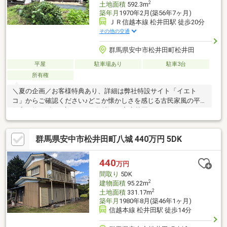
2
土地面積
592.3m
築年月
1970年2月(築56年7ヶ月)
ＪＲ信越本線 松井田駅 徒歩20分
その他の交通
群馬県安中市松井田町松井田
平屋
駐車場あり
駐車3台
所有権
＼夏の企画／お客様特典あり、詳細は弊社特設サイト「イエト
コ」からご確認ください♪どこか懐かしさを感じる古民家風の平屋
住宅。約179坪の広々とした敷地は、家庭菜園やガーデニング、
大型犬とのびのび暮らしたい方にもおすすめです。敷地内には物
置2棟を備え、駐車は3台以上可能。自然豊かな松井田町は、碓氷
群馬県安中市松井田町八城 440万円 5DK
峠や妙義山など四季折々の自然に恵まれ、ゆったりとした時間が
流れる住環境が魅力。田舎暮らしを満喫したい方にぴったりの住
まいです。＼物件内覧受付中／＼資料請求のみ大歓迎／イエトコ
440
万円
なら、畳の表替え、壁紙交換、床の張替えなど各種内装工事を一
間取り
5DK
括対応♪物件購入＋リフォーム＋ローンをまとめてサポートし、理
2
建物面積
95.22m
想の住まいづ
2
土地面積
331.17m
築年月
1980年8月(築46年1ヶ月)
信越本線 松井田駅 徒歩14分