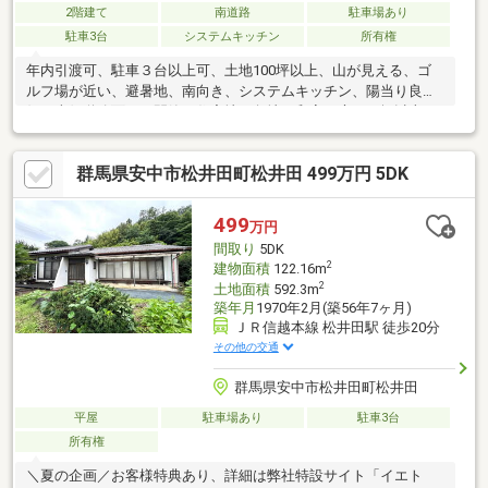
2階建て
南道路
駐車場あり
駐車3台
システムキッチン
所有権
年内引渡可、駐車３台以上可、土地100坪以上、山が見える、ゴ
ルフ場が近い、避暑地、南向き、システムキッチン、陽当り良
好、南側道路面す、閑静な住宅地、角地、和室、庭１０坪以上、
田園風景、家庭菜園、トイレ２ヶ所、２階建、南面バルコニー、
オートバス、高速ネット対応、温水洗浄便座、南庭、ＴＶモニタ
群馬県安中市松井田町松井田 499万円 5DK
付インターホン、前面棟無、通風良好、眺望良好、ウォークイン
クローゼット、テラス、周辺交通量少なめ
499
万円
間取り
5DK
2
建物面積
122.16m
2
土地面積
592.3m
築年月
1970年2月(築56年7ヶ月)
ＪＲ信越本線 松井田駅 徒歩20分
その他の交通
群馬県安中市松井田町松井田
平屋
駐車場あり
駐車3台
所有権
＼夏の企画／お客様特典あり、詳細は弊社特設サイト「イエト