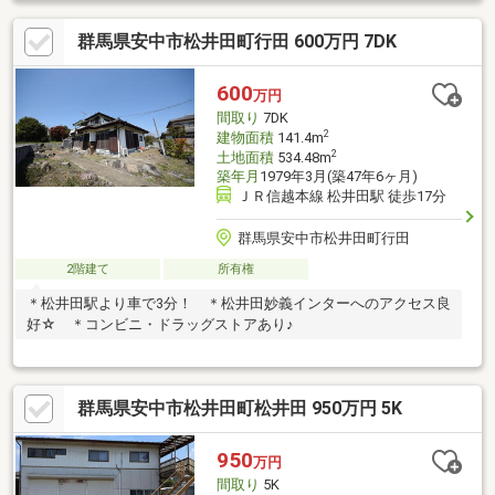
群馬県安中市松井田町行田 600万円 7DK
600
万円
間取り
7DK
2
建物面積
141.4m
2
土地面積
534.48m
築年月
1979年3月(築47年6ヶ月)
ＪＲ信越本線 松井田駅 徒歩17分
群馬県安中市松井田町行田
2階建て
所有権
＊松井田駅より車で3分！ ＊松井田妙義インターへのアクセス良
好☆ ＊コンビニ・ドラッグストアあり♪
群馬県安中市松井田町松井田 950万円 5K
950
万円
間取り
5K