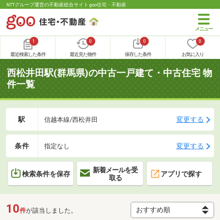
NTTグループ運営の不動産総合サイト goo住宅・不動産
1
0
0
0
最近検索した条件
最近見た物件
保存した条件
お気に入り
西松井田駅(群馬県)の中古一戸建て・中古住宅 物
件一覧
駅
変更する
信越本線/西松井田
条件
変更する
指定なし
新着メールを受
検索条件を保存
アプリで探す
取る
10
件
が該当しました。