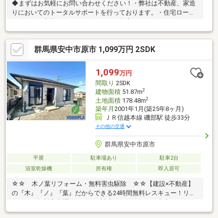
◆まずはお気軽にお問い合わせください！・弊社は不動産、家造
りにおいてのトータルサポートを行っております。・住宅ローン
に強く、お客様一人ひとりにあったご提案をさせていただきま
す。・スタッフ一同、誠心誠意ご対応させていただきます！◆経
験知識が豊富なスタッフが在籍！迅速な対応を心掛けておりま
群馬県安中市原市 1,099万円 2SDK
す。・お問合せを受けてから即日ご対応をさせていただきま
す。・その他物件情報も多数ございます！お気軽にお問い合わせ
ください。
1,099
万円
間取り
2SDK
2
建物面積
51.87m
2
土地面積
178.48m
築年月
2001年1月(築25年8ヶ月)
ＪＲ信越本線 磯部駅 徒歩33分
その他の交通
群馬県安中市原市
平屋
駐車場あり
駐車2台
浴室乾燥機
所有権
即入居可
☆☆ 木ノ葉リフォーム・無料害虫駆除 ☆☆【建設×不動産】
の『木』『ノ』『葉』だからできる24時間無料レスキュー！リフ
ォーム・無料害虫駆除サビース対応しております！中古でもアフ
ターサービスがついており、住んでからの安心をずっとお届けし