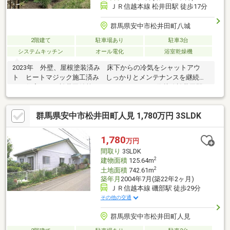
ＪＲ信越本線 松井田駅 徒歩17分
群馬県安中市松井田町八城
2階建て
駐車場あり
駐車3台
システムキッチン
オール電化
浴室乾燥機
2023年 外壁、屋根塗装済み 床下からの冷気をシャットアウ
ト ヒートマジック施工済み しっかりとメンテナンスを継続さ
れた住宅です 松井田妙義インターより3ｋｍ 信越線松井田駅よ
り徒歩17分 妙義山 浅間山の眺望が美しいエリアです
群馬県安中市松井田町人見 1,780万円 3SLDK
1,780
万円
間取り
3SLDK
2
建物面積
125.64m
2
土地面積
742.61m
築年月
2004年7月(築22年2ヶ月)
ＪＲ信越本線 磯部駅 徒歩29分
その他の交通
群馬県安中市松井田町人見