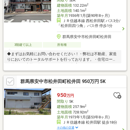
間取り
5DK
2
建物面積
132.22m
2
土地面積
140.1m
築年月
1936年1月(築90年8ヶ月)
ＪＲ信越本線 西松井田駅 バス3分/
「松井田四つ角」バス停 停歩1分
群馬県安中市松井田町松井田
3階建て以上
所有権
◆まずはお気軽にお問い合わせください！・弊社は不動産、家造
りにおいてのトータルサポートを行っております。・住宅ローン
に強く、お客様一人ひとりにあったご提案をさせていただきま
す。・スタッフ一同、誠心誠意ご対応させていただきます！◆経
験知識が豊富なスタッフが在籍！迅速な対応を心掛けておりま
群馬県安中市松井田町松井田 950万円 5K
す。・お問合せを受けてから即日ご対応をさせていただきま
す。・その他物件情報も多数ございます！お気軽にお問い合わせ
ください。
950
万円
間取り
5K
2
建物面積
257.9m
2
土地面積
728.92m
築年月
1973年1月(築53年8ヶ月)
ＪＲ信越本線 松井田駅 徒歩18分
その他の交通