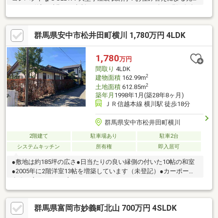
につき引渡し時期は要相談となります。リフォーム無の現況有姿
につき、ご購入後にお好きにリフォーム頂けます。リフォーム提
案も承りますのでお気軽にご相談下さい！【中古住宅のパイオニ
群馬県安中市松井田町横川 1,780万円 4LDK
ア】エステート・マック～弊社の特徴～■LINEで簡単に、資料請
求・ご見学予約！ LINE公式アカウント：@671wmneg■ご希
望・ご予算に合った良質な中古住宅の提案■専門知識豊富なスタ
1,780
万円
ッフによる現地案内■リフォーム提案、見積、施工まで対応可お
間取り
4LDK
気軽にご相談下さい！
2
建物面積
162.99m
2
土地面積
612.85m
築年月
1998年1月(築28年8ヶ月)
ＪＲ信越本線 横川駅 徒歩18分
群馬県安中市松井田町横川
2階建て
駐車場あり
駐車2台
システムキッチン
所有権
即入居可
●敷地は約185坪の広さ●日当たりの良い縁側の付いた10帖の和室
●2005年に2階洋室13帖を増築しています（未登記）●カーポート2
台分、高さ2ｍまで入ります
群馬県富岡市妙義町北山 700万円 4SLDK