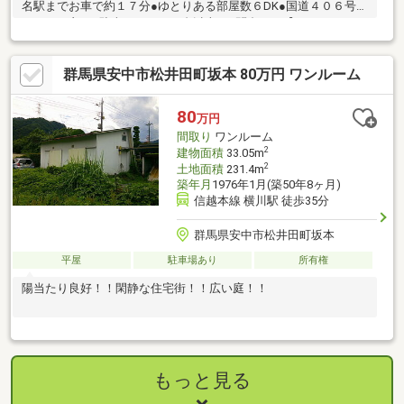
名駅までお車で約１７分●ゆとりある部屋数６DK●国道４０６号線
アクセス良し●駐車スペース４台以上■お問合せは【０１２０－８
００-３８３】へ♪
群馬県安中市松井田町坂本 80万円 ワンルーム
80
万円
間取り
ワンルーム
2
建物面積
33.05m
2
土地面積
231.4m
築年月
1976年1月(築50年8ヶ月)
信越本線 横川駅 徒歩35分
群馬県安中市松井田町坂本
平屋
駐車場あり
所有権
陽当たり良好！！閑静な住宅街！！広い庭！！
もっと見る