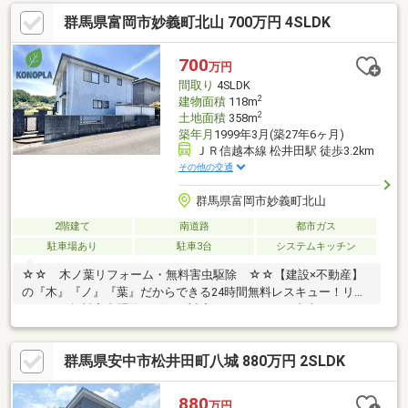
ます！内覧時に、無料相談・お見積りも物件ごとに作成可能！！
群馬県富岡市妙義町北山 700万円 4SLDK
オウチ探しも、リフォームも一緒に相談できます！＼弊社には、
『きつね隊』・『ゴリラ隊』という無料かけつけサービスの仕組
みが、整っています♪／住んでからのお家トラブル、緊急対応も承
700
万円
っております♪お家のこと、すべて木ノ葉プランニングにお任せく
間取り
4SLDK
ださい＾＾
2
建物面積
118m
2
土地面積
358m
築年月
1999年3月(築27年6ヶ月)
ＪＲ信越本線 松井田駅 徒歩3.2km
その他の交通
群馬県富岡市妙義町北山
2階建て
南道路
都市ガス
駐車場あり
駐車3台
システムキッチン
☆☆ 木ノ葉リフォーム・無料害虫駆除 ☆☆【建設×不動産】
の『木』『ノ』『葉』だからできる24時間無料レスキュー！リフ
ォーム・無料害虫駆除サビース対応しております！中古でもアフ
ターサービスがついており、住んでからの安心をずっとお届けし
ます！内覧時に、無料相談・お見積りも物件ごとに作成可能！！
群馬県安中市松井田町八城 880万円 2SLDK
オウチ探しも、リフォームも一緒に相談できます！＼弊社には、
『きつね隊』・『ゴリラ隊』という無料かけつけサービスの仕組
みが、整っています♪／住んでからのお家トラブル、緊急対応も承
880
万円