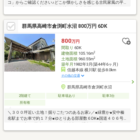
コ」からご確認ください♪どこか懐かしさを感じる古民家風の平屋
住宅。約179坪の広々とした敷地は、家庭菜園やガーデニング、
大型犬とのびのび暮らしたい方にもおすすめです。敷地内には物
置2棟を備え、駐車は3台以上可能。自然豊かな松井田町は、碓氷
群馬県高崎市倉渕町水沼 800万円 6DK
峠や妙義山など四季折々の自然に恵まれ、ゆったりとした時間が
流れる住環境が魅力。田舎暮らしを満喫したい方にぴったりの住
まいです。＼物件内覧受付中／＼資料請求のみ大歓迎／イエトコ
800
万円
なら、畳の表替え、壁紙交換、床の張替えなど各種内装工事を一
間取り
6DK
括対応♪物件購入＋リフォーム＋ローンをまとめてサポートし、理
2
建物面積
105.16m
想の住まいづ
2
土地面積
960.55m
築年月
1982年3月(築44年6ヶ月)
信越本線 横川駅 徒歩8.0km
その他の交通
群馬県高崎市倉渕町水沼
2階建て
駐車場あり
駐車3台
所有権
＼３００坪近い土地！掘りごたつのあるお家♪／●緑豊か●安中榛
名駅までお車で約１７分●ゆとりある部屋数６DK●国道４０６号線
アクセス良し●駐車スペース４台以上■お問合せは【０１２０－８
００-３８３】へ♪