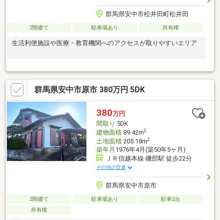
群馬県安中市松井田町松井田
2階建て
駐車場あり
所有権
生活利便施設や医療・教育機関へのアクセスが取りやすいエリア
群馬県安中市原市 380万円 5DK
380
万円
間取り
5DK
2
建物面積
89.42m
2
土地面積
205.18m
築年月
1976年4月(築50年5ヶ月)
ＪＲ信越本線 磯部駅 徒歩22分
その他の交通
群馬県安中市原市
2階建て
駐車場あり
駐車2台
所有権