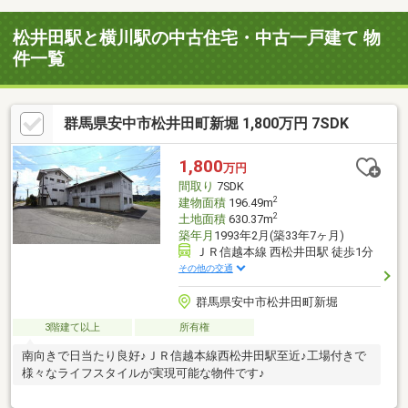
松井田駅と横川駅の中古住宅・中古一戸建て 物
件一覧
群馬県安中市松井田町新堀 1,800万円 7SDK
1,800
万円
間取り
7SDK
2
建物面積
196.49m
2
土地面積
630.37m
築年月
1993年2月(築33年7ヶ月)
ＪＲ信越本線 西松井田駅 徒歩1分
その他の交通
群馬県安中市松井田町新堀
3階建て以上
所有権
南向きで日当たり良好♪ＪＲ信越本線西松井田駅至近♪工場付きで
様々なライフスタイルが実現可能な物件です♪