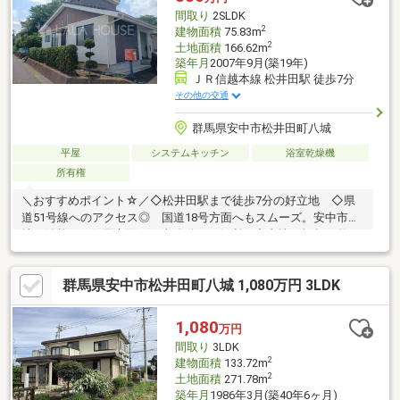
っております♪お家のこと、すべて木ノ葉プランニングにお任せく
間取り
2SLDK
ださい＾＾
2
建物面積
75.83m
2
土地面積
166.62m
築年月
2007年9月(築19年)
ＪＲ信越本線 松井田駅 徒歩7分
その他の交通
群馬県安中市松井田町八城
平屋
システムキッチン
浴室乾燥機
所有権
＼おすすめポイント☆／◇松井田駅まで徒歩7分の好立地 ◇県
道51号線へのアクセス◎ 国道18号方面へもスムーズ。安中市街
地や妙義・下仁田方面への車移動にも便利。◇土地50坪超の整形
地 駐車場は2台まで並列駐車が可能で、毎日の車の出し入れも快
適。◇建物は人気の平屋で非常にキレイ 暮らしやすいワンフロ
群馬県安中市松井田町八城 1,080万円 3LDK
ア。閑静な住宅街に位置し、周辺は交通量も少なく落ち着いた住
環境。◇西側付属物として収納たっぷりの倉庫あり 1階は収納
力に優れた物置、2階は居住スペース。収納と居住を分けて使える
1,080
万円
使い勝手の良さが魅力。【備考】※本物件西側倉庫の建築敷地は
間取り
3LDK
借地権になります。
2
建物面積
133.72m
2
土地面積
271.78m
築年月
1986年3月(築40年6ヶ月)