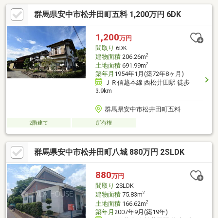
ます！内覧時に、無料相談・お見積りも物件ごとに作成可能！！
群馬県安中市松井田町五料 1,200万円 6DK
オウチ探しも、リフォームも一緒に相談できます！＼弊社には、
『きつね隊』・『ゴリラ隊』という無料かけつけサービスの仕組
みが、整っています♪／住んでからのお家トラブル、緊急対応も承
1,200
万円
っております♪お家のこと、すべて木ノ葉プランニングにお任せく
間取り
6DK
ださい＾＾
2
建物面積
206.26m
2
土地面積
691.99m
築年月
1954年1月(築72年8ヶ月)
ＪＲ信越本線 西松井田駅 徒歩
3.9km
群馬県安中市松井田町五料
2階建て
所有権
群馬県安中市松井田町八城 880万円 2SLDK
880
万円
間取り
2SLDK
2
建物面積
75.83m
2
土地面積
166.62m
築年月
2007年9月(築19年)