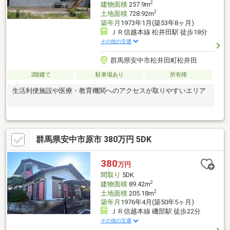
2
建物面積
257.9m
2
土地面積
728.92m
築年月
1973年1月(築53年8ヶ月)
ＪＲ信越本線 松井田駅 徒歩18分
その他の交通
群馬県安中市松井田町松井田
2階建て
駐車場あり
所有権
生活利便施設や医療・教育機関へのアクセスが取りやすいエリア
群馬県安中市原市 380万円 5DK
380
万円
間取り
5DK
2
建物面積
89.42m
2
土地面積
205.18m
築年月
1976年4月(築50年5ヶ月)
ＪＲ信越本線 磯部駅 徒歩22分
その他の交通