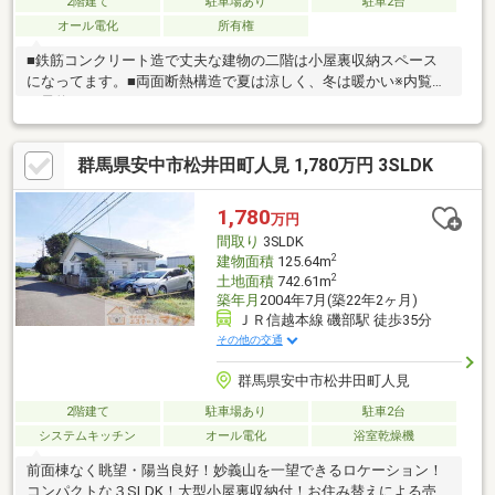
2階建て
駐車場あり
駐車2台
オール電化
所有権
■鉄筋コンクリート造で丈夫な建物の二階は小屋裏収納スペース
になってます。■両面断熱構造で夏は涼しく、冬は暖かい※内覧は
要予約
群馬県安中市松井田町人見 1,780万円 3SLDK
1,780
万円
間取り
3SLDK
2
建物面積
125.64m
2
土地面積
742.61m
築年月
2004年7月(築22年2ヶ月)
ＪＲ信越本線 磯部駅 徒歩35分
その他の交通
群馬県安中市松井田町人見
2階建て
駐車場あり
駐車2台
システムキッチン
オール電化
浴室乾燥機
前面棟なく眺望・陽当良好！妙義山を一望できるロケーション！
コンパクトな３SLDK！大型小屋裏収納付！お住み替えによる売却