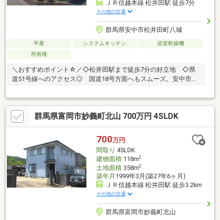
ＪＲ信越本線 松井田駅 徒歩7分
その他の交通
群馬県安中市松井田町八城
平屋
システムキッチン
浴室乾燥機
所有権
＼おすすめポイント☆／◇松井田駅まで徒歩7分の好立地 ◇県
道51号線へのアクセス◎ 国道18号方面へもスムーズ。安中市街
地や妙義・下仁田方面への車移動にも便利。◇土地50坪超の整形
地 駐車場は2台まで並列駐車が可能で、毎日の車の出し入れも快
適。◇建物は人気の平屋で非常にキレイ 暮らしやすいワンフロ
群馬県富岡市妙義町北山 700万円 4SLDK
ア。閑静な住宅街に位置し、周辺は交通量も少なく落ち着いた住
環境。◇西側付属物として収納たっぷりの倉庫あり 1階は収納
力に優れた物置、2階は居住スペース。収納と居住を分けて使える
700
万円
使い勝手の良さが魅力。【備考】※本物件西側倉庫の建築敷地は
間取り
4SLDK
借地権になります。
2
建物面積
118m
2
土地面積
358m
築年月
1999年3月(築27年6ヶ月)
ＪＲ信越本線 松井田駅 徒歩3.2km
その他の交通
群馬県富岡市妙義町北山