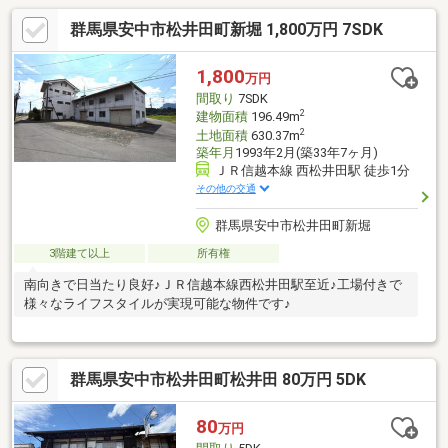
群馬県安中市松井田町新堀 1,800万円 7SDK
1,800
万円
間取り
7SDK
2
建物面積
196.49m
2
土地面積
630.37m
築年月
1993年2月(築33年7ヶ月)
ＪＲ信越本線 西松井田駅 徒歩1分
その他の交通
群馬県安中市松井田町新堀
3階建て以上
所有権
南向きで日当たり良好♪ＪＲ信越本線西松井田駅至近♪工場付きで
様々なライフスタイルが実現可能な物件です♪
群馬県安中市松井田町松井田 80万円 5DK
80
万円