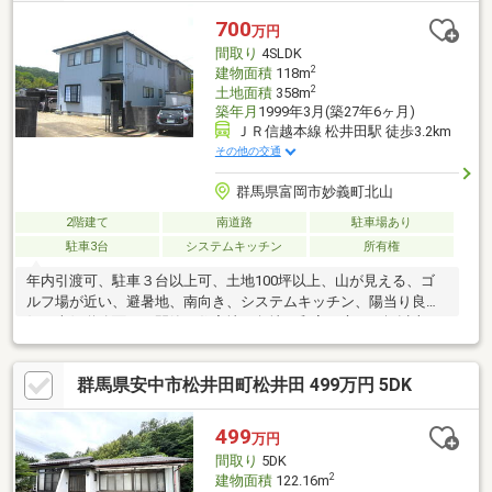
700
万円
間取り
4SLDK
2
建物面積
118m
2
土地面積
358m
築年月
1999年3月(築27年6ヶ月)
ＪＲ信越本線 松井田駅 徒歩3.2km
その他の交通
群馬県富岡市妙義町北山
2階建て
南道路
駐車場あり
駐車3台
システムキッチン
所有権
年内引渡可、駐車３台以上可、土地100坪以上、山が見える、ゴ
ルフ場が近い、避暑地、南向き、システムキッチン、陽当り良
好、南側道路面す、閑静な住宅地、角地、和室、庭１０坪以上、
田園風景、家庭菜園、トイレ２ヶ所、２階建、南面バルコニー、
オートバス、高速ネット対応、温水洗浄便座、南庭、ＴＶモニタ
群馬県安中市松井田町松井田 499万円 5DK
付インターホン、前面棟無、通風良好、眺望良好、ウォークイン
クローゼット、テラス、周辺交通量少なめ
499
万円
間取り
5DK
2
建物面積
122.16m