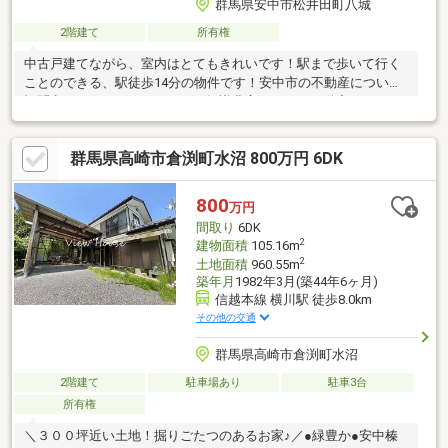
群馬県安中市松井田町八城
2階建て
所有権
中古戸建てながら、室内はとてもきれいです！駅まで歩いて行く
ことのできる、駅徒歩14分の物件です！安中市の不動産について
疑問点などがございましたら、知識豊富なパワー不動産のスタッ
フまでご質問ください！
群馬県高崎市倉渕町水沼 800万円 6DK
800
万円
間取り
6DK
2
建物面積
105.16m
2
土地面積
960.55m
築年月
1982年3月(築44年6ヶ月)
信越本線 横川駅 徒歩8.0km
その他の交通
群馬県高崎市倉渕町水沼
2階建て
駐車場あり
駐車3台
所有権
＼３００坪近い土地！掘りごたつのあるお家♪／●緑豊か●安中榛