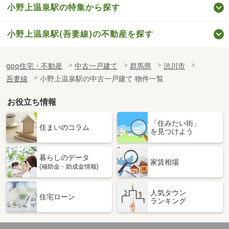
小野上温泉駅の特集から探す
小野上温泉駅(吾妻線)の不動産を探す
goo住宅・不動産
中古一戸建て
群馬県
渋川市
吾妻線
小野上温泉駅の中古一戸建て 物件一覧
お役立ち情報
「住みたい街」
住まいのコラム
を見つけよう
暮らしのデータ
家賃相場
(補助金・助成金情報)
人気タウン
住宅ローン
ランキング