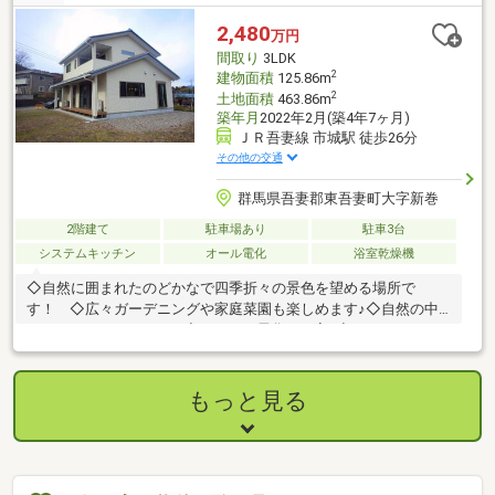
2,480
万円
間取り
3LDK
2
建物面積
125.86m
2
土地面積
463.86m
築年月
2022年2月(築4年7ヶ月)
ＪＲ吾妻線 市城駅 徒歩26分
その他の交通
群馬県吾妻郡東吾妻町大字新巻
2階建て
駐車場あり
駐車3台
システムキッチン
オール電化
浴室乾燥機
◇自然に囲まれたのどかなで四季折々の景色を望める場所で
す！ ◇広々ガーデニングや家庭菜園も楽しめます♪◇自然の中
でＢＢＱもいいですね！◇ オール電化のお家♪◇ＩＨクッキン
グヒーターでお手入れも楽々です！ ◇お気軽にお問い合わせく
ださい。
もっと見る