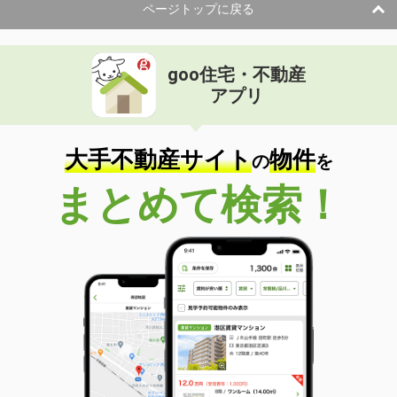
ページトップに戻る
goo住宅・不動産
アプリ
大手不動産サイト
物件
の
を
まとめて検索！