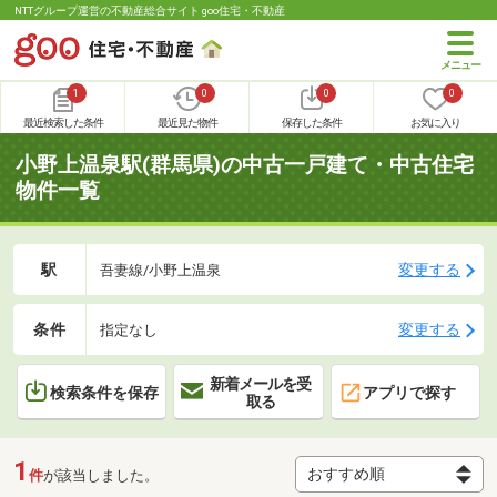
NTTグループ運営の不動産総合サイト goo住宅・不動産
1
0
0
0
最近検索した条件
最近見た物件
保存した条件
お気に入り
小野上温泉駅(群馬県)の中古一戸建て・中古住宅
物件一覧
駅
変更する
吾妻線/小野上温泉
条件
変更する
指定なし
新着メールを受
検索条件を保存
アプリで探す
取る
1
件
が該当しました。