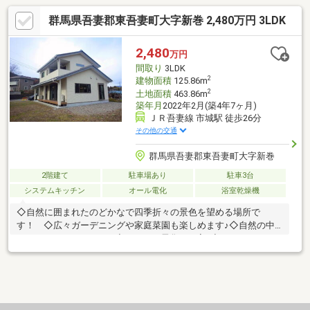
群馬県吾妻郡東吾妻町大字新巻 2,480万円 3LDK
2,480
万円
間取り
3LDK
2
建物面積
125.86m
2
土地面積
463.86m
築年月
2022年2月(築4年7ヶ月)
ＪＲ吾妻線 市城駅 徒歩26分
その他の交通
群馬県吾妻郡東吾妻町大字新巻
2階建て
駐車場あり
駐車3台
システムキッチン
オール電化
浴室乾燥機
◇自然に囲まれたのどかなで四季折々の景色を望める場所で
す！ ◇広々ガーデニングや家庭菜園も楽しめます♪◇自然の中
でＢＢＱもいいですね！◇ オール電化のお家♪◇ＩＨクッキン
グヒーターでお手入れも楽々です！ ◇お気軽にお問い合わせく
ださい。