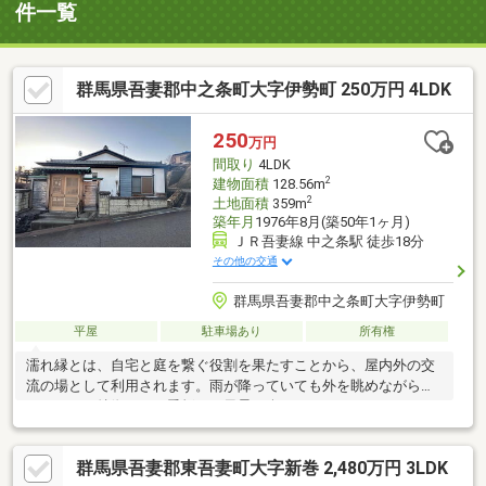
件一覧
群馬県吾妻郡中之条町大字伊勢町 250万円 4LDK
250
万円
間取り
4LDK
2
建物面積
128.56m
2
土地面積
359m
築年月
1976年8月(築50年1ヶ月)
ＪＲ吾妻線 中之条駅 徒歩18分
その他の交通
群馬県吾妻郡中之条町大字伊勢町
平屋
駐車場あり
所有権
濡れ縁とは、自宅と庭を繋ぐ役割を果たすことから、屋内外の交
流の場として利用されます。雨が降っていても外を眺めながら過
ごせるのが特徴で、四季折々の風景を楽しむことができます。ま
た、自然と一体となったような生活を体験することができ、リラ
ックスするのに適しています。
群馬県吾妻郡東吾妻町大字新巻 2,480万円 3LDK