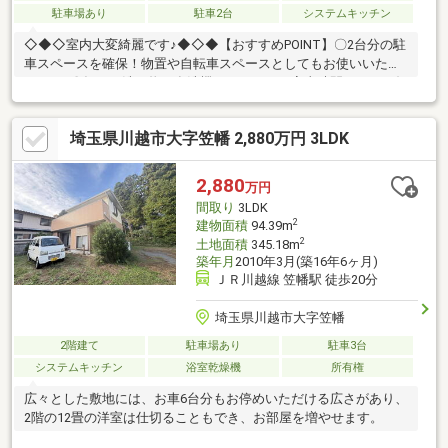
駐車場あり
駐車2台
システムキッチン
◇◆◇室内大変綺麗です♪◆◇◆【おすすめPOINT】〇2台分の駐
車スペースを確保！物置や自転車スペースとしてもお使いいただ
けます♪〇毎日の洗い物は食洗機におまかせ。家事時間をぐっと短
縮できるキッチンです！〇全室2面採光で明るく風通しも良く快適
にお過ごしいただけます！資金計画や住宅ローン審査などのじっ
埼玉県川越市大字笠幡 2,880万円 3LDK
くり相談や、現地集合現地解散のサクッと見学などご希望に合わ
せたご案内が可能です！価格相談・ヤマダポイント・家具家電特
別割引などお得な情報盛りだくさん♪
2,880
万円
間取り
3LDK
2
建物面積
94.39m
2
土地面積
345.18m
築年月
2010年3月(築16年6ヶ月)
ＪＲ川越線 笠幡駅 徒歩20分
埼玉県川越市大字笠幡
2階建て
駐車場あり
駐車3台
システムキッチン
浴室乾燥機
所有権
広々とした敷地には、お車6台分もお停めいただける広さがあり、
2階の12畳の洋室は仕切ることもでき、お部屋を増やせます。