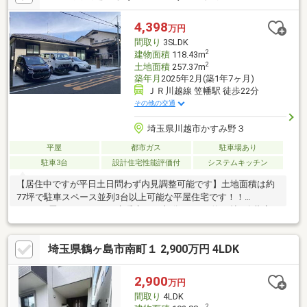
周辺環境・川越市立霞ケ関小学校 徒歩5分(約370m)※笠幡東前原地
区 地区計画有■ ご希望の住まい探しをお手伝いします
4,398
万円
━━━━━・・・物件の詳細・ご相談はお気軽にお問い合わせく
間取り
3SLDK
ださい。
2
建物面積
118.43m
2
土地面積
257.37m
築年月
2025年2月(築1年7ヶ月)
ＪＲ川越線 笠幡駅 徒歩22分
その他の交通
埼玉県川越市かすみ野３
平屋
都市ガス
駐車場あり
駐車3台
設計住宅性能評価付
システムキッチン
【居住中ですが平日土日問わず内見調整可能です】土地面積は約
77坪で駐車スペース並列3台以上可能な平屋住宅です！！
□3LDK+畳コーナー+SC□床暖房（LD部分）□LDK約25帖□冷蔵庫ス
ペース2カ所□トイレ2カ所□家具スペースあり□ウッドデッキあり□
サイクルポート付き□株式会社県民共済の注文住宅□食洗器付き□
埼玉県鶴ヶ島市南町１ 2,900万円 4LDK
住宅性能評価取得済□可能棚付き収納11カ所□中棚収納4カ所□食器
棚付□西側 公道約6m□土地面積 257.37㎡ 77坪□建物面積
118.43㎡□JR川越線「笠幡」駅 徒歩約22分
2,900
万円
間取り
4LDK
2