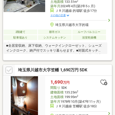
2
土地面積
133.51m
築年月
2024年4月(築2年5ヶ月)
ＪＲ川越線 的場駅 徒歩17分
その他の交通
埼玉県川越市大字的場
2階建て
都市ガス
ルーフバルコニー
駐車場あり
システムキッチン
浴室乾燥機
■全居室収納、床下収納、ウォークインクローゼット、シューズ
インクローク、納戸付でスッキリ暮らせます。■対面式キッチ
ン、カウンターキッチンで使いやすいです。■浴室乾燥機、浴室
暖房付でバスタイムを快適に過ごせます。■EV車充電設備で安心
快適なカーライフ。■宅配ボックスがあり充実した共用施設。■Ｔ
埼玉県川越市大字笠幡 1,690万円 5DK
Ｖモニタ付インターホン、ダブルロックドアで安心です。■LDK15
畳以上。■即入居可。お客様一人一人に合わせたライフプランの
ご提案をさせていただきます。資金計画、住宅ローン等について
1,690
万円
もお気軽にご相談ください。お問い合わせ、お待ちしておりま
間取り
5DK
す。
2
建物面積
135.25m
2
土地面積
199.95m
築年月
1978年10月(築47年11ヶ月)
ＪＲ川越線 笠幡駅 徒歩18分