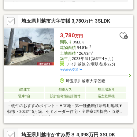
ら安心です。 マイホームでお子様と思いっきり遊んでみません
か？【弊社では以下の５つをお客様にお約束いたします】1.物件
の善し悪しは全て正直にお話しします。2.無理な売り込みや契約
埼玉県川越市大字笠幡 3,780万円 3SLDK
の催促、突然の訪問等、しつこい営業は一切行いません。3.契約
したら終わりではなくお引き渡し後、お引越し後もお客様のパー
トナーであること。 4.ウソやおとり広告は一切使いません。(デー
3,780
万円
タ更新は迅速に行います。）5.お客様の個人情報は細心の注意を
間取り
3SLDK
払って取り扱いします。
2
建物面積
94.81m
2
土地面積
126.93m
築年月
2023年5月(築3年4ヶ月)
ＪＲ川越線 的場駅 徒歩22分
その他の交通
埼玉県川越市大字笠幡
2階建て
都市ガス
駐車場あり
駐車2台
設計住宅性能評価付
浴室乾燥機
－物件のおすすめポイント－▼立地・第一種低層住居専用地域▼
特徴・2023年5月築、セミオーダー住宅・全居室2面採光・収納を
確保・会話が弾む対面式カウンターキッチン・コミュニケーショ
ンを育むリビング階段・洗面室は2WAY、家事・生活動線に配慮・
2室に面する南東向きバルコニー・玄関まわりがスッキリ片付く
埼玉県川越市かすみ野３ 4,398万円 3SLDK
SIC有・駐車スペース2台分有(車種による)▼設備・浴室乾燥機▼