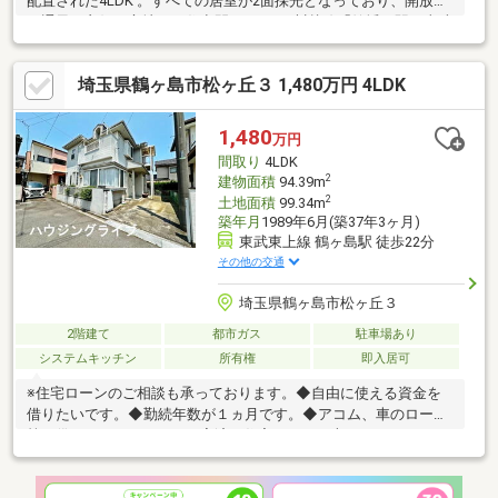
配置された4LDK 。すべての居室が2面採光となっており、開放感
と通風が良好な心地よい住空間です 。JR川越線「笠幡」駅と東武
東上線「鶴ヶ島」駅の2駅が利用可能 です。
埼玉県鶴ヶ島市松ヶ丘３ 1,480万円 4LDK
1,480
万円
間取り
4LDK
2
建物面積
94.39m
2
土地面積
99.34m
築年月
1989年6月(築37年3ヶ月)
東武東上線 鶴ヶ島駅 徒歩22分
その他の交通
埼玉県鶴ヶ島市松ヶ丘３
2階建て
都市ガス
駐車場あり
システムキッチン
所有権
即入居可
※住宅ローンのご相談も承っております。◆自由に使える資金を
借りたいです。◆勤続年数が１ヵ月です。◆アコム、車のローン
等の借りがあり、そちらを完済、住宅ローン１本にしたいです。
◆他の不動産会社でローンが通りませんでした。◆住み替えで家
を買いたいのですが、どうすれば良いですか。→AIを駆使した査