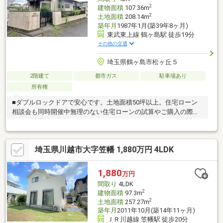
2
建物面積
107.36m
2
土地面積
208.14m
築年月
1987年1月(築39年8ヶ月)
東武東上線 鶴ヶ島駅 徒歩19分
その他の交通
埼玉県鶴ヶ島市松ヶ丘５
2階建て
都市ガス
駐車場あり
所有権
■ダブルロックドアで安心です。土地面積50坪以上。住宅ローン
相談会も同時開催中無理のない住宅ローンの試算やご購入の際に
かかる諸費用の概算も行っております。しっかりとした資金計画
のアドバイスをさせて頂きますので、お気軽にご相談ください。
お客様一人一人に合わせたライフプランのご提案をさせていただ
埼玉県川越市大字笠幡 1,880万円 4LDK
きます。資金計画、住宅ローン等についてもお気軽にご相談くだ
さい。お問い合わせ、お待ちしております。
1,880
万円
間取り
4LDK
2
建物面積
97.3m
2
土地面積
257.27m
築年月
2011年10月(築14年11ヶ月)
ＪＲ川越線 笠幡駅 徒歩20分