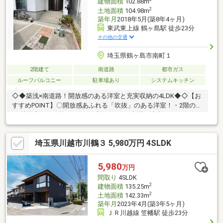
建物面積
102.88m
2
土地面積
104.98m
築年月
2018年5月(築8年4ヶ月)
東武東上線 鶴ヶ島駅 徒歩23分
その他の交通
埼玉県鶴ヶ島市南町１
2階建て
南道路
都市ガス
ルーフバルコニー
駐車場あり
システムキッチン
◇◆築浅×南道路！開放感のある洋室と充実収納の4LDK◆◇【お
すすめPOINT】〇開放感あふれる「吹抜」のある洋室！・2階の
9.6帖洋室には吹抜があり、プライベート空間を演出します〇ロフ
トやWIC付きで収納充実！・約4.3帖のロフトやウォークインクロ
ーゼットを備えすっきり片付きます〇小・中学校が徒歩5分圏
埼玉県川越市川鶴３ 5,980万円 4SLDK
内！ ・南小学校・南中学校がともに近く、お子様の通学も安心
資金計画や住宅ローン審査などのじっくり相談や、現地集合現地
解散のサクッと見学などご希望に合わせたご案内が可能です！価
5,980
万円
格相談・ヤマダポイント・家具家電特別割引などお得な情報盛り
間取り
4SLDK
だくさん♪
2
建物面積
135.25m
2
土地面積
142.33m
築年月
2023年4月(築3年5ヶ月)
ＪＲ川越線 笠幡駅 徒歩23分