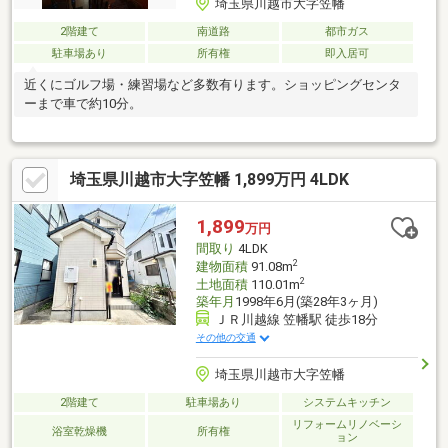
埼玉県川越市大字笠幡
2階建て
南道路
都市ガス
駐車場あり
所有権
即入居可
近くにゴルフ場・練習場など多数有ります。ショッピングセンタ
ーまで車で約10分。
埼玉県川越市大字笠幡 1,899万円 4LDK
1,899
万円
間取り
4LDK
2
建物面積
91.08m
2
土地面積
110.01m
築年月
1998年6月(築28年3ヶ月)
ＪＲ川越線 笠幡駅 徒歩18分
その他の交通
埼玉県川越市大字笠幡
2階建て
駐車場あり
システムキッチン
リフォームリノベーシ
浴室乾燥機
所有権
ョン