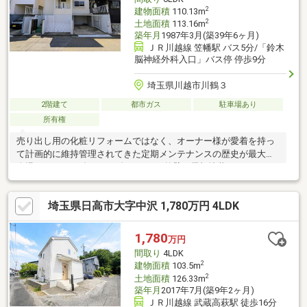
2
建物面積
110.13m
2
土地面積
113.16m
築年月
1987年3月(築39年6ヶ月)
ＪＲ川越線 笠幡駅 バス5分/「鈴木
脳神経外科入口」バス停 停歩9分
埼玉県川越市川鶴３
2階建て
都市ガス
駐車場あり
所有権
売り出し用の化粧リフォームではなく、オーナー様が愛着を持っ
て計画的に維持管理されてきた定期メンテナンスの歴史が最大の
自慢です 。2018年～2023年にかけて外壁・屋根塗装や、キッチ
ン・浴室・トイレ・洗面などの主要水回りを段階的に刷新 。直近
の2024年には都市ガス管の耐震配管工事も完了し、目に見えない
埼玉県日高市大字中沢 1,780万円 4LDK
ライフラインまで家族の安心が息づいています 。さらに2026年3
月に増築登記が完了し、名実ともに「110.13㎡の堂々たる6LDK」
へ進化 。愛車を守る地下車庫や陽当り良好な南庭も備わり、大家
1,780
万円
帯や在宅ワークなど多彩なライフスタイルに贅沢に応える大型邸
間取り
4LDK
宅です 。
2
建物面積
103.5m
2
土地面積
126.33m
築年月
2017年7月(築9年2ヶ月)
ＪＲ川越線 武蔵高萩駅 徒歩16分