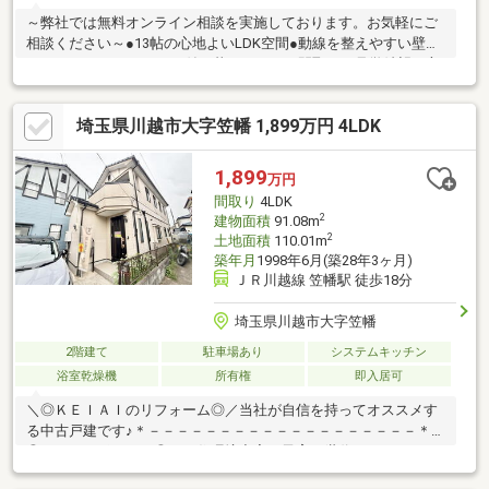
～弊社では無料オンライン相談を実施しております。お気軽にご
相談ください～●13帖の心地よいLDK空間●動線を整えやすい壁付
キッチン●バルコニー2つ付の暮らしやすい間取りご見学希望の方
は赤色『見学予約』から。資料請求はオレンジ色『資料請求』を
クリック。直接のお問い合わせは03-6905-9710まで。（スマート
埼玉県川越市大字笠幡 1,899万円 4LDK
フォンの方は右下青色の電話ボタンをクリック）■オンライン相
談のご案内（※見学予約より受付）ランチや仕事後の15分で完
結！住宅ローン相談やライフプランシュミレーションについても
1,899
万円
全てオンラインでの対応が可能となっております。※LINEやメー
間取り
4LDK
ル、お電話でのやり取りも可能です。
2
建物面積
91.08m
2
土地面積
110.01m
築年月
1998年6月(築28年3ヶ月)
ＪＲ川越線 笠幡駅 徒歩18分
埼玉県川越市大字笠幡
2階建て
駐車場あり
システムキッチン
浴室乾燥機
所有権
即入居可
＼◎ＫＥＩＡＩのリフォーム◎／当社が自信を持ってオススメす
る中古戸建です♪＊－－－－－－－－－－－－－－－－－－－＊＼
◎おすすめポイント◎／・住環境充実で子育て世代にもおすす
め・収納完備で片付けはかどる♪・日当たり良好！明るいお部屋・