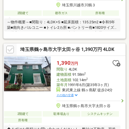
埼玉県川越市川鶴３
2階建て
都市ガス
所有権
～物件概要～■間取り：4LDK+S ■延床面積：135.25m2 ■令和5年
築■南向きバルコニー ■トイレ2カ所 ■パントリー有■1820サイズ
の浴室 ■セパレートキッチン■Studio部分はリモート部屋としても
利用できます。■南東角地 ■土地面積：43.05坪 ■前面道路：公道※
特定行政庁が指定する角地に該当する場合、建ぺい率10％緩和さ
埼玉県鶴ヶ島市大字太田ヶ谷 1,390万円 4LDK
れます
1,390
万円
間取り
4LDK
2
建物面積
91.58m
2
土地面積
102.14m
築年月
1991年6月(築35年3ヶ月)
東武東上線 鶴ヶ島駅 徒歩24分
その他の交通
埼玉県鶴ヶ島市大字太田ヶ谷
2階建て
駐車場あり
システムキッチン
所有権