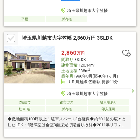
埼玉県川越市大字笠幡
平屋
所有権
埼玉県川越市大字笠幡 2,860万円 3SLDK
2,860
万円
間取り
3SLDK
2
建物面積
120.14m
2
土地面積
338m
築年月
1986年8月(築40年1ヶ月)
ＪＲ川越線 笠幡駅 徒歩11分
埼玉県川越市大字笠幡
2階建て
都市ガス
駐車場あり
駐車3台
所有権
即入居可
◆敷地面積100坪以上！駐車スペース3台確保◆約20.1帖の広々と
したLDK・2階洋室は全室3面採光で陽当り抜群◆2011年リフォー
ム工事実施 LDK改装工事・浴室交換工事◆セキスイハイムグル
ープの60年長期サポート（5年ごとの無償点検）対象物件※建物設