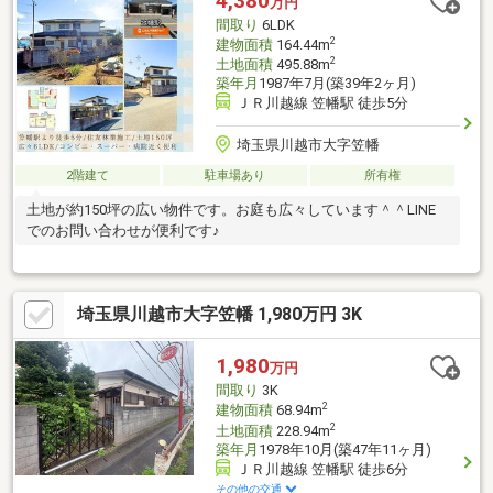
4,380
万円
間取り
6LDK
2
建物面積
164.44m
2
土地面積
495.88m
築年月
1987年7月(築39年2ヶ月)
ＪＲ川越線 笠幡駅 徒歩5分
埼玉県川越市大字笠幡
2階建て
駐車場あり
所有権
土地が約150坪の広い物件です。お庭も広々しています＾＾LINE
でのお問い合わせが便利です♪
埼玉県川越市大字笠幡 1,980万円 3K
1,980
万円
間取り
3K
2
建物面積
68.94m
2
土地面積
228.94m
築年月
1978年10月(築47年11ヶ月)
ＪＲ川越線 笠幡駅 徒歩6分
その他の交通