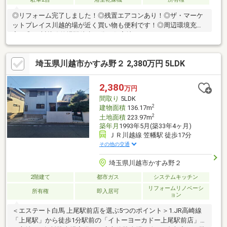
◎リフォーム完了しました！◎残置エアコンあり！◎ザ・マーケ
ットプレイス川越的場が近く買い物も便利です！◎周辺環境充
実！◎JR川越線的場駅徒歩16分の住宅地！
埼玉県川越市かすみ野２ 2,380万円 5LDK
2,380
万円
間取り
5LDK
2
建物面積
136.17m
2
土地面積
223.97m
築年月
1993年5月(築33年4ヶ月)
ＪＲ川越線 笠幡駅 徒歩17分
その他の交通
埼玉県川越市かすみ野２
2階建て
都市ガス
システムキッチン
リフォームリノベーシ
所有権
即入居可
ョン
＜エステート白馬 上尾駅前店を選ぶ5つのポイント＞1.JR高崎線
「上尾駅」から徒歩1分駅前の「イトーヨーカドー上尾駅前店」内