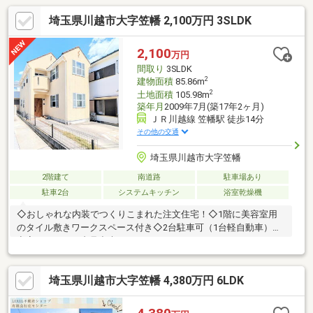
埼玉県川越市大字笠幡 2,100万円 3SLDK
2,100
万円
間取り
3SLDK
2
建物面積
85.86m
2
土地面積
105.98m
築年月
2009年7月(築17年2ヶ月)
ＪＲ川越線 笠幡駅 徒歩14分
その他の交通
埼玉県川越市大字笠幡
2階建て
南道路
駐車場あり
駐車2台
システムキッチン
浴室乾燥機
◇おしゃれな内装でつくりこまれた注文住宅！◇1階に美容室用
のタイル敷きワークスペース付き◇2台駐車可（1台軽自動車）◇
空家にてすぐに内見出来ます！
埼玉県川越市大字笠幡 4,380万円 6LDK