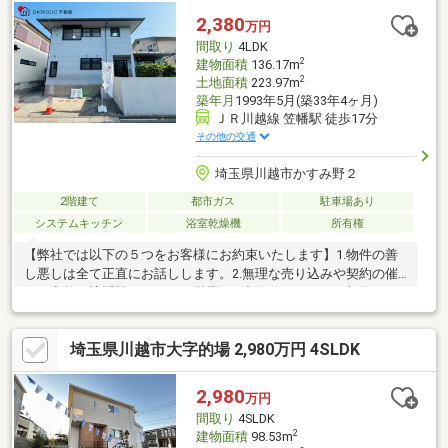
ご案内が可能です！価格相談・ヤマダポイント・家具家電特別割
2,380
万円
引などお得な情報盛りだくさん♪
間取り
4LDK
2
建物面積
136.17m
2
土地面積
223.97m
築年月
1993年5月(築33年4ヶ月)
ＪＲ川越線 笠幡駅 徒歩17分
その他の交通
埼玉県川越市かすみ野２
2階建て
都市ガス
駐車場あり
システムキッチン
浴室乾燥機
所有権
【弊社では以下の５つをお客様にお約束いたします】1.物件の善
し悪しは全て正直にお話しします。2.無理な売り込みや契約の催
促、突然の訪問等、しつこい営業は一切行いません。3.契約した
ら終わりではなくお引き渡し後、お引越し後もお客様のパートナ
ーであること。 4.ウソやおとり広告は一切使いません。(データ更
埼玉県川越市大字的場 2,980万円 4SLDK
新は迅速に行います。）5.お客様の個人情報は細心の注意を払っ
て取り扱いします。
2,980
万円
間取り
4SLDK
2
建物面積
98.53m