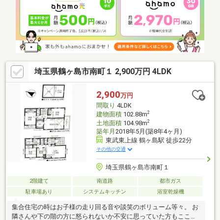
定書を即日にお渡し致します。約１ヵ月でお住替えができます。
お気軽に、お声掛け下さいませ。
埼玉県鶴ヶ島市南町１ 2,900万円 4LDK
2,900
万円
間取り
4LDK
2
建物面積
102.88m
2
土地面積
104.98m
築年月
2018年5月(築8年4ヶ月)
東武東上線 鶴ヶ島駅 徒歩22分
その他の交通
埼玉県鶴ヶ島市南町１
2階建て
南道路
都市ガス
駐車場あり
システムキッチン
浴室乾燥機
集合住宅の時はお子様の走り回る音や談笑のボリューム等々。 お
隣さんや下の階の方に怒られないか不安に思っていた方もここな