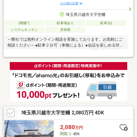
その他の交通
埼玉県川越市大字笠幡
2階建て
駐車場あり
駐車2台
システムキッチン
所有権
～弊社では無料オンライン相談を実施しております。お気軽にご
相談ください～●駐車２台可（車種による）●会話を楽しめる対面
キッチン●奥行きのあるバルコニーで毎日のお洗濯も快適ご見学
希望の方は赤色『見学予約』から。資料請求はオレンジ色『資料
請求』をクリック。直接のお問い合わせは03-6905-9710まで。
（スマートフォンの方は右下青色の電話ボタンをクリック）■オ
ンライン相談のご案内（※見学予約より受付）ランチや仕事後の
15分で完結！住宅ローン相談やライフプランシュミレーションに
ついても全てオンラインでの対応が可能となっております。
※LINEやメール、お電話でのやり取りも可能です。
埼玉県川越市大字笠幡 2,080万円 4DK
2,080
万円
間取り
4DK