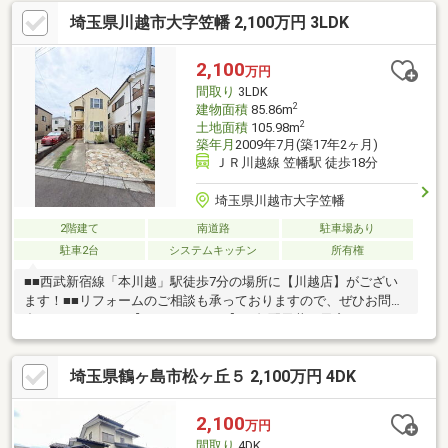
家賃より安く憧れの庭付き戸建♪＼◎周辺環境◎／・霞ヶ関西小学
埼玉県川越市大字笠幡 2,100万円 3LDK
校（約1300ｍ）・霞ヶ関西中学校（約1500ｍ）・TAIRAYA川鶴店
（約1500ｍ）＊－－－－－－－－－－－－－－－－－－－＊＼◎
本日ご見学可能◎／「今から見たい！」「お一人でも安心」お気
2,100
万円
軽にお問い合わせ♪住宅ローンのご相談も随時お任せください！
間取り
3LDK
2
建物面積
85.86m
2
土地面積
105.98m
築年月
2009年7月(築17年2ヶ月)
ＪＲ川越線 笠幡駅 徒歩18分
埼玉県川越市大字笠幡
2階建て
南道路
駐車場あり
駐車2台
システムキッチン
所有権
■■西武新宿線「本川越」駅徒歩7分の場所に【川越店】がござい
ます！■■リフォームのご相談も承っておりますので、ぜひお問い
合わせください！【おすすめPoint♪】・勾配天井の天窓から程よ
い日差しが入る心地の良いリビングです♪・コンビニ徒歩3分・ド
ラッグストア徒歩5分と、日々の買い物に便利な立地です♪・小学
埼玉県鶴ヶ島市松ヶ丘５ 2,100万円 4DK
校まで4分、中学校まで8分と、お子様の通学が安心できる距離で
す♪・玄関続きのワークスペースは、土間収納や洗濯物干しなど多
目的に活用できる便利なスペースです♪
2,100
万円
間取り
4DK