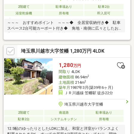
2階建て
駐車場あり
駐車2台
浴室乾燥機
所有権
即入居可
～～～ おすすめポイント ～～～◆ 全居室収納付き◆ 駐車
スペース2台可能カーポート付き◆ 角地・南側に広々としたお
庭のある住まい実際の建物と街並みをご覧いただけます！現地に
て陽当りや周辺環境をご確認下さい！お好きな場所で待ち合わせ
やお迎えもOKです☆物件のご内覧は、平日・土日祝日問わず承っ
埼玉県川越市大字笠幡 1,280万円 4LDK
ております☆お気軽にお問い合わせください♪
1,280
万円
間取り
4LDK
2
建物面積
86.94m
2
土地面積
214m
築年月
1987年3月(築39年6ヶ月)
ＪＲ川越線 笠幡駅 徒歩22分
埼玉県川越市大字笠幡
2階建て
南道路
駐車場あり
駐車2台
システムキッチン
所有権
12.5帖のゆったりとしたLDKに加え、和室と洋室がバランスよく