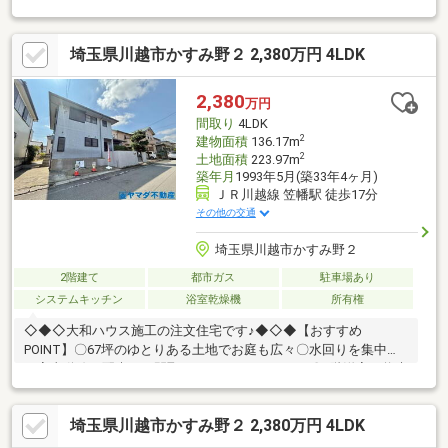
ムバリュー…徒歩20分セブンイレブン…徒歩9分ドラッグストアセ
キ…徒歩9分イカ公園…徒歩1分～随時ご案内対応！住宅ローンのご
埼玉県川越市かすみ野２ 2,380万円 4LDK
相談も賜ります～頭金や諸費用を始め、計画的な月々のお支払い
に至るまで、丁寧にご説明させて頂きます。また提携銀行にて住
宅ローン金利の大幅優遇もございます。お気軽にお問い合わせく
2,380
万円
ださい。☆歓迎中国籍！有中国籍員工中文対応！代理貸款（没有
間取り
4LDK
永住・0首付可）
2
建物面積
136.17m
2
土地面積
223.97m
築年月
1993年5月(築33年4ヶ月)
ＪＲ川越線 笠幡駅 徒歩17分
その他の交通
埼玉県川越市かすみ野２
2階建て
都市ガス
駐車場あり
システムキッチン
浴室乾燥機
所有権
◇◆◇大和ハウス施工の注文住宅です♪◆◇◆【おすすめ
POINT】〇67坪のゆとりある土地でお庭も広々〇水回りを集中し
て家事動線に配慮した間取りになっております！〇2階洋室は将来
間仕切り可能な仕様です！もちろん広々お部屋として使うことも
可能♪〇二世帯住宅としてもオススメ〇小学校まで徒歩5分とお子
埼玉県川越市かすみ野２ 2,380万円 4LDK
様の通学も安心です！資金計画や住宅ローン審査などのじっくり
相談や、現地集合現地解散のサクッと見学などご希望に合わせた