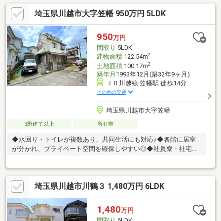
備修補責任免責
埼玉県川越市大字笠幡 950万円 5LDK
950
万円
間取り
5LDK
2
建物面積
122.54m
2
土地面積
100.17m
築年月
1993年12月(築32年9ヶ月)
ＪＲ川越線 笠幡駅 徒歩14分
その他の交通
埼玉県川越市大字笠幡
3階建て以上
所有権
◆水回り・トイレが複数あり、共同生活にも対応♪◆各階に居室
が分かれ、プライベート空間を確保しやすい◎◆社員寮・社宅と
しても活用しやすい間取り◆２階リビングのキッチンは未使用に
近く、清潔感のある状態・。*・。*・。*・。*・。*・・。*・。
*・。*・。*・。*・株式会社ＯＩＫＡＺＥは、確かな知識を持っ
埼玉県川越市川鶴３ 1,480万円 6LDK
てお客様の背中を押してあげられる「追風」のような存在で在り
たいと思っています。不動産に関すること、ぜひお気軽にご相談
ください。・。*・。*・。*・。*・。*・・。*・。*・。*・。
1,480
万円
*・。*・
間取り
6LDK