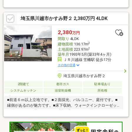
に立地。2.無料駐車場完備のお店立体駐車場は全480台収容可。駐
車場完備してます。3.大型キッズスペース当店自慢のキッズスペ
ースをぜひご覧ください。店内におむつ替えコーナーもご用意し
埼玉県川越市かすみ野２ 2,380万円 4LDK
てます。4.年中無休・365日営業でお手伝い営業時間:10時～20時
まで。スピードある対応が自慢のお店です。5.提携FPへの無料個
別相談サービス社外の中立的なファイナンシャルプランナーと無
2,380
万円
料相談。ローン返済について、老後や学費等も含めたシミュレー
間取り
4LDK
ションをご提案できます。
2
建物面積
136.17m
2
土地面積
223.97m
築年月
1993年5月(築33年4ヶ月)
ＪＲ川越線 笠幡駅 徒歩17分
その他の交通
埼玉県川越市かすみ野２
2階建て
都市ガス
駐車場あり
システムキッチン
浴室乾燥機
所有権
■前道６ｍ以上立地です。■２面採光、バルコニー、庭付です。■
縁側があるのが魅力です。■床下収納、ウォークインクローゼッ
ト付でスッキリ暮らせます。■対面式キッチンで使いやすいで
す。■食器洗乾燥機付で便利です。■浴室乾燥機、浴室に窓付でバ
スタイムを快適に過ごせます。■ＴＶモニタ付インターホン、ダ
ブルロックドアで安心です。土地面積50坪以上。■LDK15畳以