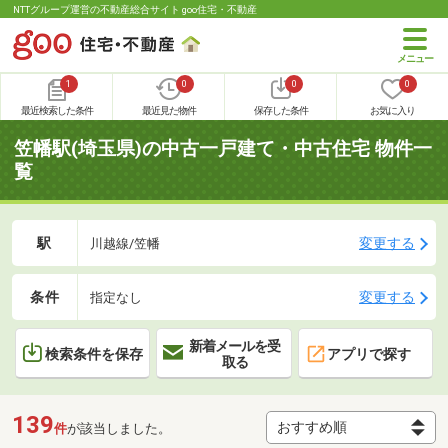
NTTグループ運営の不動産総合サイト goo住宅・不動産
1
0
0
0
最近検索した条件
最近見た物件
保存した条件
お気に入り
笠幡駅(埼玉県)の中古一戸建て・中古住宅 物件一
覧
駅
変更する
川越線/笠幡
条件
変更する
指定なし
新着メールを受
検索条件を保存
アプリで探す
取る
139
件
が該当しました。