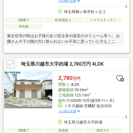
その他の交通
埼玉県鶴ヶ島市松ヶ丘２
2階建て
駐車場あり
システムキッチン
所有権
集合住宅の時はお子様の走り回る音や談笑のボリューム等々。 お
隣さんや下の階の方に怒られないか不安に思っていた方もここな
ら安心です。 マイホームでお子様と思いっきり遊んでみません
か？【弊社では以下の５つをお客様にお約束いたします】1.物件
の善し悪しは全て正直にお話しします。2.無理な売り込みや契約
埼玉県川越市大字的場 2,780万円 4LDK
の催促、突然の訪問等、しつこい営業は一切行いません。3.契約
したら終わりではなくお引き渡し後、お引越し後もお客様のパー
トナーであること。 4.ウソやおとり広告は一切使いません。(デー
2,780
万円
タ更新は迅速に行います。）5.お客様の個人情報は細心の注意を
間取り
4LDK
払って取り扱いします。
2
建物面積
99.36m
2
土地面積
125.13m
築年月
2020年10月(築5年11ヶ月)
ＪＲ川越線 笠幡駅 徒歩20分
その他の交通
埼玉県川越市大字的場
2階建て
南道路
都市ガス