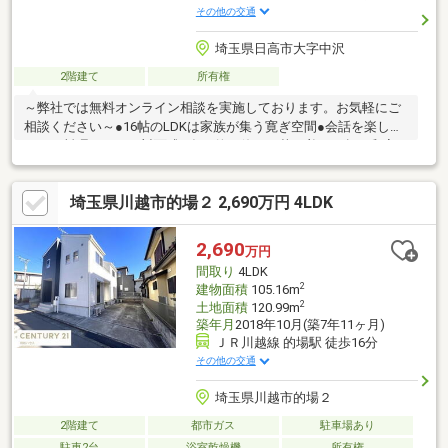
その他の交通
埼玉県日高市大字中沢
2階建て
所有権
～弊社では無料オンライン相談を実施しております。お気軽にご
相談ください～●16帖のLDKは家族が集う寛ぎ空間●会話を楽しみ
ながら料理ができる対面式●多目的に使える落ち着いた趣の和室
ご見学希望の方は赤色『見学予約』から。資料請求はオレンジ色
『資料請求』をクリック。直接のお問い合わせは03-6905-9710ま
埼玉県川越市的場２ 2,690万円 4LDK
で。（スマートフォンの方は右下青色の電話ボタンをクリック）
■オンライン相談のご案内（※見学予約より受付）ランチや仕事後
の15分で完結！住宅ローン相談やライフプランシュミレーション
2,690
万円
についても全てオンラインでの対応が可能となっております。
間取り
4LDK
※LINEやメール、お電話でのやり取りも可能です。
2
建物面積
105.16m
2
土地面積
120.99m
築年月
2018年10月(築7年11ヶ月)
ＪＲ川越線 的場駅 徒歩16分
その他の交通
埼玉県川越市的場２
2階建て
都市ガス
駐車場あり
駐車2台
浴室乾燥機
所有権