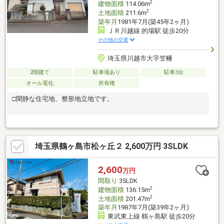
2
建物面積
114.06m
2
土地面積
211.6m
築年月
1981年7月(築45年2ヶ月)
ＪＲ川越線 的場駅 徒歩20分
その他の交通
埼玉県川越市大字笠幡
2階建て
駐車場あり
駐車3台
オール電化
所有権
□閑静な住宅地、整形地立地です。
埼玉県鶴ヶ島市松ヶ丘２ 2,600万円 3SLDK
2,600
万円
間取り
3SLDK
2
建物面積
136.15m
2
土地面積
201.47m
築年月
1987年7月(築39年2ヶ月)
東武東上線 鶴ヶ島駅 徒歩20分