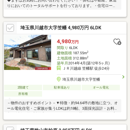
◆まずはお気軽にお問い合わせください！・弊社は不動産、家造
りにおいてのトータルサポートを行っております。・住宅ローン
に強く、お客様一人ひとりにあったご提案をさせていただきま
す。・スタッフ一同、誠心誠意ご対応させていただきます！◆経
験知識が豊富なスタッフが在籍！迅速な対応を心掛けておりま
埼玉県川越市大字笠幡 4,980万円 6LDK
す。・お問合せを受けてから即日ご対応をさせていただきま
す。・その他物件情報も多数ございます！お気軽にお問い合わせ
ください。
4,980
万円
間取り
6LDK
2
建物面積
187.55m
2
土地面積
312.88m
築年月
2014年4月(築12年5ヶ月)
ＪＲ川越線 笠幡駅 徒歩24分
埼玉県川越市大字笠幡
2階建て
駐車場あり
オール電化
所有権
－物件のおすすめポイント－▼特徴・約94.64坪の敷地に立つ、オ
ール電化住宅・ご家族が集うLDKは約18帖、3面採光設計・お料理
中も会話が弾む対面式キッチン・キッチン横にカウンター付の家
事スペース・パントリー有・和室約10帖はLDと一体利用も可・大
容量のWICは2か所、随所に収納有・各階に洗面室・トイレを配