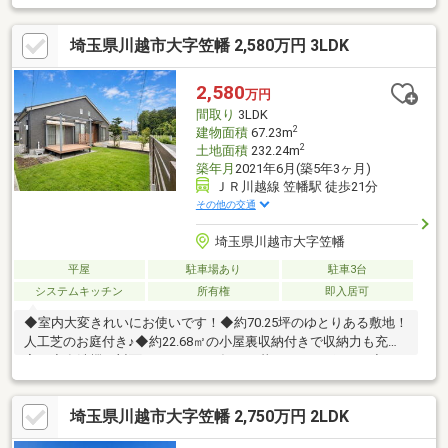
埼玉県川越市大字笠幡 2,580万円 3LDK
2,580
万円
間取り
3LDK
2
建物面積
67.23m
2
土地面積
232.24m
築年月
2021年6月(築5年3ヶ月)
ＪＲ川越線 笠幡駅 徒歩21分
その他の交通
埼玉県川越市大字笠幡
平屋
駐車場あり
駐車3台
システムキッチン
所有権
即入居可
◆室内大変きれいにお使いです！◆約70.25坪のゆとりある敷地！
人工芝のお庭付き♪◆約22.68㎡の小屋裏収納付きで収納力も充
実！◆食洗機・対面キッチンなど毎日の暮らしをサポート♪◆カ
ースペース3台以上可能（車種による）【アクセス】・JR川越線
「笠幡」駅まで徒歩21分！・圏央鶴ヶ島ICまで車で約5分！各方面
埼玉県川越市大字笠幡 2,750万円 2LDK
へのアクセスも良好♪【周辺環境】・小学校まで徒歩10分！・中
学校まで徒歩17分！・幼稚園まで徒歩10分！・スーパーまで徒歩