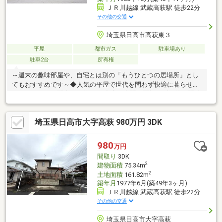
ＪＲ川越線 武蔵高萩駅 徒歩22分
その他の交通
埼玉県日高市高萩東３
平屋
都市ガス
駐車場あり
駐車2台
所有権
～週末の趣味部屋や、自宅とは別の「もうひとつの居場所」とし
てもおすすめです～◆人気の平屋で世代を問わず快適に暮らせる
バリアフリーに配慮した住まい ◆広い空間を区切らずに使う開放
感！間取り変更・水回り新設のご相談もお任せください◆プロに
よる確かな現地調査＆無料見積もりで、費用もスケジュールも明
埼玉県日高市大字高萩 980万円 3DK
確に。さらに3DCG・VRによるリアルな完成体験で、リフォーム
前の不安を解消します。費用も仕上がりも「見える化」するか
ら、ずっと安心。◆事務所利用・投資用物件・建築条件なし売地
980
万円
としてもおすすめです日高市高萩東三丁目のお問い合わせは
間取り
3DK
【0120-727-478】までお電話ください！
2
建物面積
75.34m
2
土地面積
161.82m
築年月
1977年6月(築49年3ヶ月)
ＪＲ川越線 武蔵高萩駅 徒歩22分
その他の交通
埼玉県日高市大字高萩