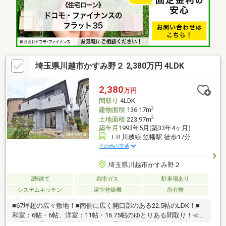
上。住宅ローン相談会も同時開催中無理のない住宅ローンの試算
やご購入の際にかかる諸費用の概算も行っております。しっかり
とした資金計画のアドバイスをさせて頂きますので、お気軽にご
相談ください。お問い合わせ、お待ちしております。
埼玉県川越市かすみ野２ 2,380万円 4LDK
2,380
万円
間取り
4LDK
2
建物面積
136.17m
2
土地面積
223.97m
築年月
1993年5月(築33年4ヶ月)
ＪＲ川越線 笠幡駅 徒歩17分
その他の交通
埼玉県川越市かすみ野２
2階建て
都市ガス
駐車場あり
システムキッチン
浴室乾燥機
所有権
■67坪超の広々敷地！■南側に広く開口部のある22.5帖のLDK！■
和室：6帖・6帖、洋室：11帖・16.75帖のゆとりある間取り！≪周
辺環境≫霞ヶ関南小学校…徒歩5分霞ヶ関西中学校…徒歩17分オザ