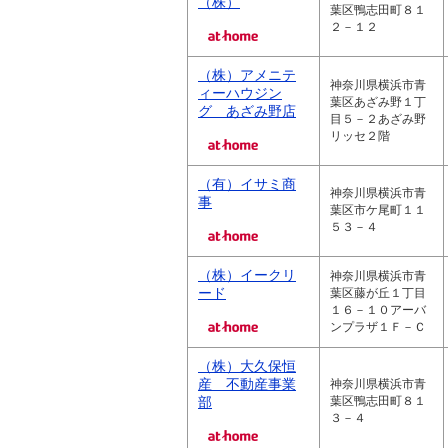
（株）
葉区鴨志田町８１
２－１２
（株）アメニテ
神奈川県横浜市青
ィーハウジン
葉区あざみ野１丁
グ あざみ野店
目５－２あざみ野
リッセ２階
（有）イサミ商
神奈川県横浜市青
事
葉区市ケ尾町１１
５３－４
（株）イークリ
神奈川県横浜市青
ード
葉区藤が丘１丁目
１６－１０アーバ
ンプラザ１Ｆ－Ｃ
（株）大久保恒
産 不動産事業
神奈川県横浜市青
部
葉区鴨志田町８１
３－４