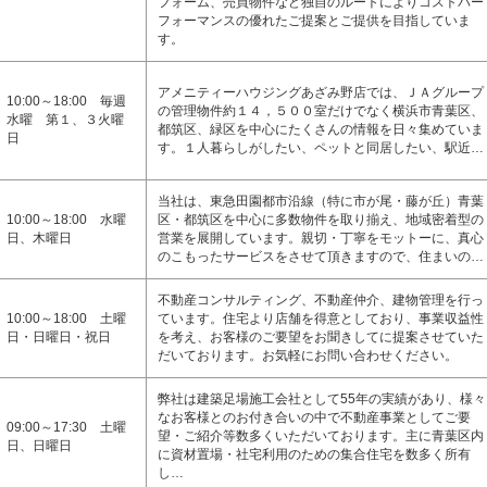
フォーム、売買物件など独自のルートによりコストパー
フォーマンスの優れたご提案とご提供を目指していま
す。
アメニティーハウジングあざみ野店では、ＪＡグループ
10:00～18:00 毎週
の管理物件約１４，５００室だけでなく横浜市青葉区、
水曜 第１、３火曜
都筑区、緑区を中心にたくさんの情報を日々集めていま
日
す。１人暮らしがしたい、ペットと同居したい、駅近…
当社は、東急田園都市沿線（特に市が尾・藤が丘）青葉
10:00～18:00 水曜
区・都筑区を中心に多数物件を取り揃え、地域密着型の
日、木曜日
営業を展開しています。親切・丁寧をモットーに、真心
のこもったサービスをさせて頂きますので、住まいの…
不動産コンサルティング、不動産仲介、建物管理を行っ
10:00～18:00 土曜
ています。住宅より店舗を得意としており、事業収益性
日・日曜日・祝日
を考え、お客様のご要望をお聞きしてに提案させていた
だいております。お気軽にお問い合わせください。
弊社は建築足場施工会社として55年の実績があり、様々
なお客様とのお付き合いの中で不動産事業としてご要
09:00～17:30 土曜
望・ご紹介等数多くいただいております。主に青葉区内
日、日曜日
に資材置場・社宅利用のための集合住宅を数多く所有
し…