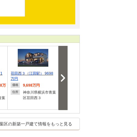
1
荏田西３（江田駅） 9698
若草台（青葉台駅） 8250
ジオガーデンあ
万円
万円
告広告
98万
9,698万円
8,250万円
販売価
価格
価格
価格
神奈川県横浜市青葉
神奈川県横浜市青葉
神奈川
住所
住所
住所
青葉
区荏田西３
区若草台
区あざ
葉区の新築一戸建て情報をもっと見る