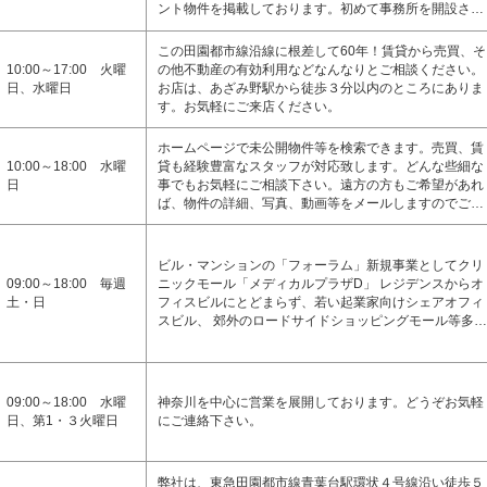
ント物件を掲載しております。初めて事務所を開設さ…
この田園都市線沿線に根差して60年！賃貸から売買、そ
10:00～17:00 火曜
の他不動産の有効利用などなんなりとご相談ください。
日、水曜日
お店は、あざみ野駅から徒歩３分以内のところにありま
す。お気軽にご来店ください。
ホームページで未公開物件等を検索できます。売買、賃
10:00～18:00 水曜
貸も経験豊富なスタッフが対応致します。どんな些細な
日
事でもお気軽にご相談下さい。遠方の方もご希望があれ
ば、物件の詳細、写真、動画等をメールしますのでご…
ビル・マンションの「フォーラム」新規事業としてクリ
09:00～18:00 毎週
ニックモール「メディカルプラザD」 レジデンスからオ
土・日
フィスビルにとどまらず、若い起業家向けシェアオフィ
スビル、 郊外のロードサイドショッピングモール等多…
09:00～18:00 水曜
神奈川を中心に営業を展開しております。どうぞお気軽
日、第1・３火曜日
にご連絡下さい。
弊社は、東急田園都市線青葉台駅環状４号線沿い徒歩５