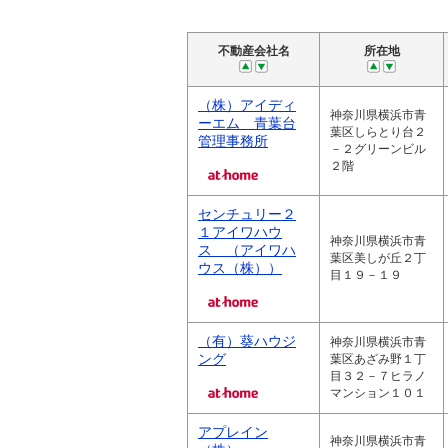
不動産会社名
所在地
（株）アイディ
神奈川県横浜市青
ーエム 青葉台
葉区しらとり台２
管理事務所
－２グリーンビル
２階
センチュリー２
１アイワハウ
神奈川県横浜市青
ス （アイワハ
葉区美しが丘２丁
ウス（株））
目１９－１９
（有）葵ハウジ
神奈川県横浜市青
ング
葉区あざみ野１丁
目３２－７ヒラノ
マンション１０１
アプレイン
神奈川県横浜市青