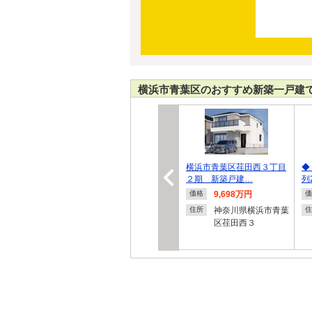
横浜市青葉区のおすすめ新築一戸建
横浜市青葉区荏田西３丁目
◆
２期 新築戸建…
列
9,698万円
価格
価
神奈川県横浜市青葉
住所
住
区荏田西３