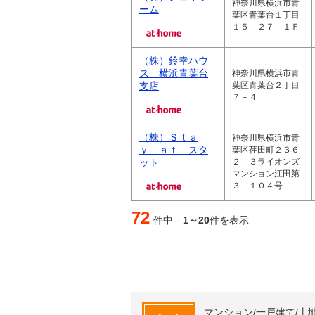
神奈川県横浜市青
ーム
葉区青葉台１丁目
１５－２７ １Ｆ
（株）鈴幸ハウ
ス 横浜青葉台
神奈川県横浜市青
支店
葉区青葉台２丁目
７－４
（株）Ｓｔａ
神奈川県横浜市青
ｙ ａｔ スタ
葉区荏田町２３６
ット
２－３ライオンズ
マンション江田第
３ １０４号
72
件中
1～20
件を表示
マンション/一戸建て/土