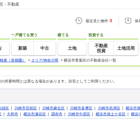
住宅・不動産
0
最近見た物件
保
一戸建てを買う
建てる
投資する
不動産
古
新築
中古
土地
土地活用
投資
検索（首都圏）
>
エリア/神奈川県
>
横浜市青葉区の不動産会社一覧
際の所要時間とは異なる場合があります。目安としてご利用ください。
市緑区
|
川崎市宮前区
|
川崎市麻生区
|
川崎市多摩区
|
川崎市高津区
|
横浜市
区
|
大和市
|
横浜市瀬谷区
|
調布市
|
川崎市中原区
|
横浜市保土ケ谷区
|
横浜