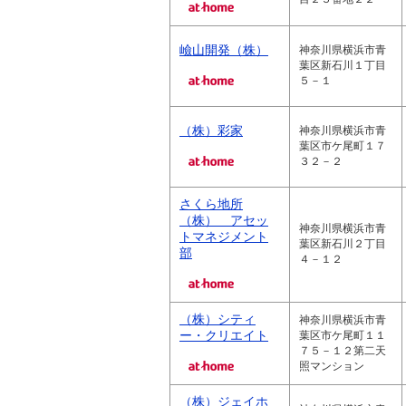
嶮山開発（株）
神奈川県横浜市青
葉区新石川１丁目
５－１
（株）彩家
神奈川県横浜市青
葉区市ケ尾町１７
３２－２
さくら地所
（株） アセッ
神奈川県横浜市青
トマネジメント
葉区新石川２丁目
部
４－１２
（株）シティ
神奈川県横浜市青
ー・クリエイト
葉区市ケ尾町１１
７５－１２第二天
照マンション
（株）ジェイホ