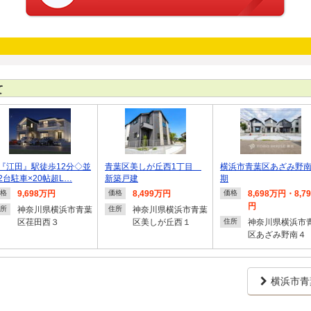
て
『江田』駅徒歩12分◇並
青葉区美しが丘西1丁目
横浜市青葉区あざみ野南
2台駐車×20帖超L…
新築戸建
期
9,698万円
8,499万円
8,698万円・8,7
格
価格
価格
円
神奈川県横浜市青葉
神奈川県横浜市青葉
所
住所
区荏田西３
区美しが丘西１
神奈川県横浜市
住所
区あざみ野南４
横浜市青