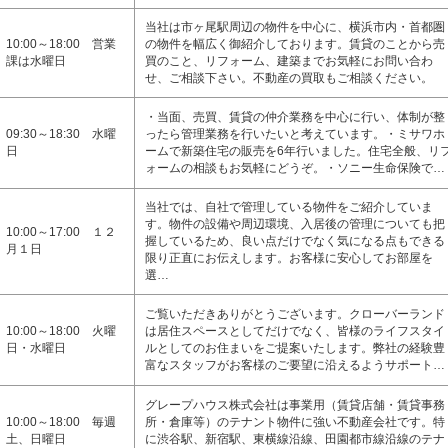
当社は市ヶ尾駅周辺の物件を中心に、横浜市内・首都圏
10:00～18:00 営業
の物件を幅広く御紹介しております。賃貸のことから売
課は水曜日
買のこと、リフォーム、建築までお気軽にお問い合わ
せ、ご相談下さい。不動産の買取もご相談ください。
・当面、売買、賃貸の仲介業務を中心に行い、体制が整
09:30～18:30 水曜
ったら管理業務を行いたいと考えています。・ミサワホ
日
ームで新築住宅の販売を6年行いました。住宅全般、リ
ォームの相談もお気軽にどうぞ。・ソニー生命保険で…
当社では、自社で管理している物件をご紹介していま
す。物件の設備や周辺環境、入居後の管理についても把
10:00～17:00 １２
握しているため、良い点だけでなく気になる点もできる
月１日
限り正直にお伝えします。お客様に安心してお部屋を
選…
ご覧いただきありがとうございます。クローバーランド
10:00～18:00 火曜
は居住スペースとしてだけでなく、皆様のライフスタイ
日・水曜日
ルとしてのお住まいをご提案いたします。弊社の経験豊
富なスタッフがお客様のご要望に沿えるようサポート…
グレープハウス株式会社は事業用（賃貸店舗・賃貸事務
10:00～18:00 毎週
所・倉庫等）のテナント物件に強い不動産会社です。特
土、日曜日
に渋谷駅、新宿駅、東横線沿線、田園都市線沿線のテナ