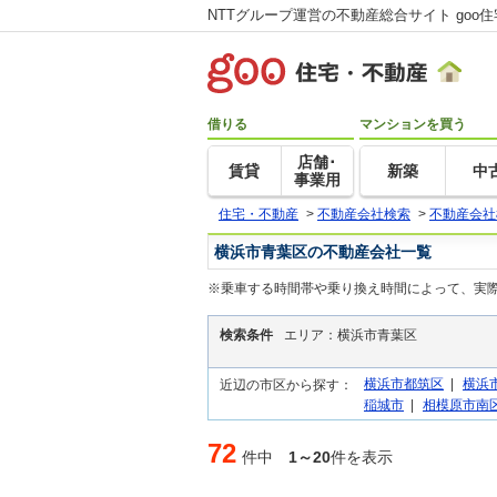
NTTグループ運営の不動産総合サイト goo
借りる
マンションを買う
店舗･
賃貸
新築
中
事業用
住宅・不動産
>
不動産会社検索
>
不動産会社
横浜市青葉区の不動産会社一覧
※乗車する時間帯や乗り換え時間によって、実
検索条件
エリア：横浜市青葉区
横浜市都筑区
|
横浜
近辺の市区から探す：
稲城市
|
相模原市南
72
件中
1～20
件を表示