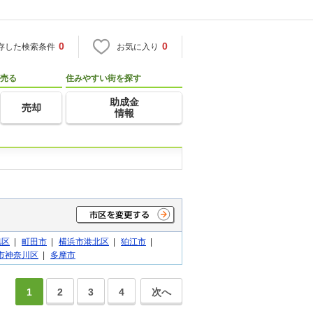
0
0
存した検索条件
お気に入り
売る
住みやすい街を探す
助成金
売却
情報
旭区
|
町田市
|
横浜市港北区
|
狛江市
|
市神奈川区
|
多摩市
1
2
3
4
次へ