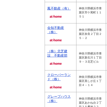
鳳不動産（有）
神奈川県横浜市青
葉区市ケ尾町１１
５１
会知不動産
神奈川県横浜市青
（株）
葉区奈良２丁目２
５－２
（株）北芝建
神奈川県横浜市青
設 不動産部
葉区新石川１丁目
９－３北芝ビル
クローバーラン
神奈川県横浜市青
ド（株）
葉区美しが丘１丁
目４－１４
グレープハウス
神奈川県横浜市青
（株）
葉区あかね台２丁
目２５番地２２