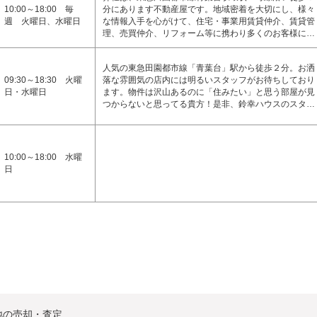
10:00～18:00 毎
分にあります不動産屋です。地域密着を大切にし、様々
週 火曜日、水曜日
な情報入手を心がけて、住宅・事業用賃貸仲介、賃貸管
理、売買仲介、リフォーム等に携わり多くのお客様に…
人気の東急田園都市線「青葉台」駅から徒歩２分。お洒
09:30～18:30 火曜
落な雰囲気の店内には明るいスタッフがお待ちしており
日・水曜日
ます。物件は沢山あるのに「住みたい」と思う部屋が見
つからないと思ってる貴方！是非、鈴幸ハウスのスタ…
10:00～18:00 水曜
日
地の売却・査定