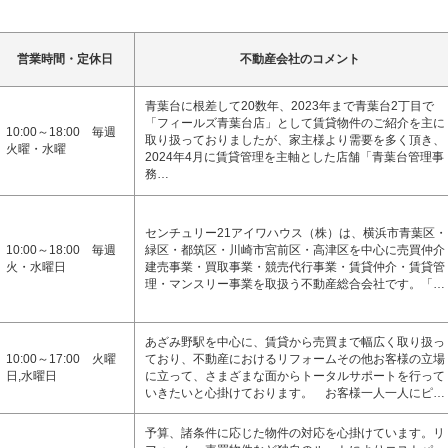
営業時間・定休日
不動産会社のコメント
青葉台に根差して20数年、2023年まで青葉台2丁目で
「フィールズ青葉台店」として賃貸物件のご紹介を主に
10:00～18:00 毎週
取り扱っておりましたが、家主様より需要を多く頂き、
火曜・水曜
2024年4月に賃貸管理を主軸とした店舗「青葉台管理事
務…
センチュリー21アイワハウス（株）は、横浜市青葉区・
10:00～18:00 毎週
緑区・都筑区・川崎市宮前区・高津区を中心に売買仲介
火・水曜日
建売事業・買取事業・競売代行事業・賃貸仲介・賃貸管
理・マンスリー事業を取扱う不動産総合会社です。「…
あざみ野駅を中心に、賃貸から売買まで幅広く取り扱っ
10:00～17:00 火曜
ており、不動産におけるリフォームその他お客様の立場
日,水曜日
に立って、さまざまな面からトータルサポートを行って
いきたいと心掛けております。 お客様一人一人にピ…
予算、諸条件に応じた物件の対応を心掛けています。リ