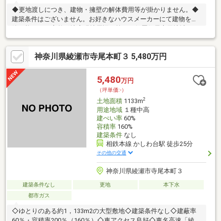
◆更地渡しにつき、建物・擁壁の解体費用等が掛かりません。◆
建築条件はございません。お好きなハウスメーカーにて建物を建
築可能です。◆整形地◆現地周辺は第一種低層住居専用地域につ
き、閑静な住宅街です。
神奈川県綾瀬市寺尾本町３ 5,480万円
5,480
万円
（坪単価:-）
2
土地面積
1133m
用途地域
１種中高
建ぺい率
60%
容積率
160%
建築条件
なし
相鉄本線 かしわ台駅 徒歩25分
その他の交通
神奈川県綾瀬市寺尾本町３
建築条件なし
更地
本下水
都市ガス
◇ゆとりのある約1，133m2の大型敷地◇建築条件なし◇建蔽率
60％・容積率200％（160％）◇車アクセス良好◇東名高速「綾瀬