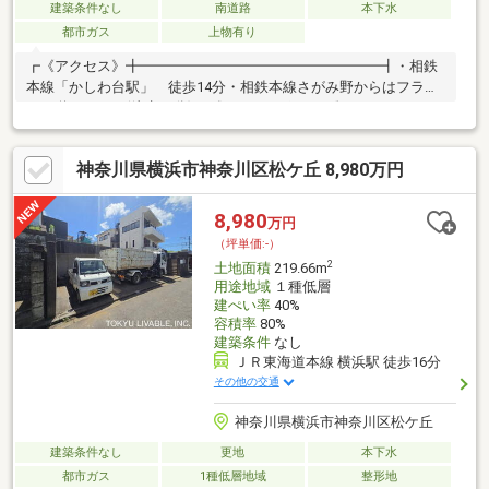
建築条件なし
南道路
本下水
都市ガス
上物有り
┏《アクセス》╋━━━━━━━━━━━━━━━━━┫・相鉄
本線「かしわ台駅」 徒歩14分・相鉄本線さがみ野からはフラッ
トな道なりです(徒歩20分)┏《おすすめポイント》
╋━━━━━━━━━━━━━━━━━┫・246号線沿いに面し
ています・土地面積607m2(183坪)・北側・西側の角地。開放感あ
神奈川県横浜市神奈川区松ケ丘 8,980万円
る立地条件です。┏《周辺施設》
╋━━━━━━━━━━━━━━━━━┫・業務スーパー 海老名
店8分(568m)・ファミリーマート 座間栗原中央店4分(301m)・サ
8,980
万円
ンドラッグ 座間店11分(856m)・座間市立中原小学校10分
（坪単価:-）
(780m)・座間市立南中学校12分(960m)…
2
土地面積
219.66m
用途地域
１種低層
建ぺい率
40%
容積率
80%
建築条件
なし
ＪＲ東海道本線 横浜駅 徒歩16分
その他の交通
神奈川県横浜市神奈川区松ケ丘
建築条件なし
更地
本下水
都市ガス
1種低層地域
整形地