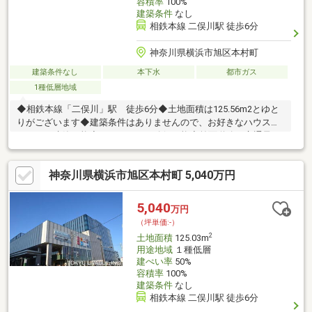
容積率
100%
建築条件
なし
相鉄本線 二俣川駅 徒歩6分
神奈川県横浜市旭区本村町
建築条件なし
本下水
都市ガス
1種低層地域
◆相鉄本線「二俣川」駅 徒歩6分◆土地面積は125.56m2とゆと
りがございます◆建築条件はありませんので、お好きなハウスメ
ーカーで建築可能◆カースペース確保可能◆前面道路は交通量が
少なく駐車にも困りません◆物件周辺は閑静な住宅が広がってお
ります
神奈川県横浜市旭区本村町 5,040万円
5,040
万円
（坪単価:-）
2
土地面積
125.03m
用途地域
１種低層
建ぺい率
50%
容積率
100%
建築条件
なし
相鉄本線 二俣川駅 徒歩6分