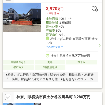
3,970
万円
（坪単価:-）
2
土地面積
100.41m
用途地域
１種低層
建ぺい率
40%
容積率
80%
建築条件
なし
相鉄いずみ野線 南万騎が原駅 徒歩
10分
その他の交通
神奈川県横浜市旭区万騎が原
建築条件なし
更地
本下水
都市ガス
1種低層地域
■相鉄いずみ野線「南万騎が原」駅徒歩10分、相鉄本線・JR直通
「二俣川」駅徒歩16分でアクセス可能！■お好きなハウスメーカ
ーで建築可能です！■参考プランもございますので、お気軽にお
問い合わせください。（建物価格：1 310万円（税込））■小学
校、中学校が徒歩10分以内で通学も安心です。～周辺環境～・万
神奈川県横浜市保土ケ谷区川島町 3,280万円
騎が原小学校・・約400ｍ（徒歩5分）・万騎が原中学校・・約
650ｍ（徒歩9分）・柏幼稚園・・約500ｍ（徒歩8分）・セブンイ