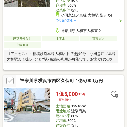
建ぺい率
80%
容積率
360%
建築条件
なし
小田急江ノ島線 大和駅 徒歩3分
その他の交通
神奈川県大和市大和東２
建築条件なし
本下水
都市ガス
上物有り
《アクセス》・相模鉄道本線大和駅まで徒歩3分、小田急江ノ島線
大和駅まで徒歩3分と2駅2路線の利用が可能です。お出かけ先や
目的に応じて駅をお選びいただけます。《周辺環境・立地条件
等》・物件周辺は街灯や歩道もあり、人通りの多い環境です。・
宅地内は高低差のないフラットな地形です。・路地状敷地のた
神奈川県横浜市西区久保町 1億5,000万円
め、表通りから一本入っており、人目が気にならないのが特徴で
す。《道路・方位等》・前面道路との高低差はありません。土地
面積に路地状部分約28.00m2含む
1億5,000
万円
（坪単価:-）
2
土地面積
139.85m
用途地域
近隣商業
建ぺい率
80%
容積率
300%
建築条件
なし