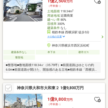
1億2,500
万円
（坪単価:-）
2
土地面積
118.34m
用途地域
近隣商業
建ぺい率
80%
容積率
300%
建築条件
なし
相鉄本線 西横浜駅 徒歩5分
その他の交通
神奈川県横浜市西区浜松町
建築条件なし
本下水
都市ガス
整形地
■整形地■敷地面積118.34㎡（35.79坪）■前面道路はゆとりの約
6.0m■前面道路が開けた、開放感のある立地■相鉄本線「西横浜」
駅まで平坦、徒歩約5分■京急本線「戸部」駅まで平坦、徒歩13分
■ビッグターミナル「横浜」駅へダイレクトアクセス可能■近隣商
業地域につき、多用途に活用できる立地■建築条件なし、お好き
神奈川県大和市大和東２ 1億9,800万円
なハウスメーカーで建築可能 ≪当社でも建物建築承ります。お気
軽にご相談ください≫※古家解体予定※現況と図面が異なる場合は
現況を優先します※万一契約済みの際はご容赦ください
1億9,800
万円
（坪単価:-）