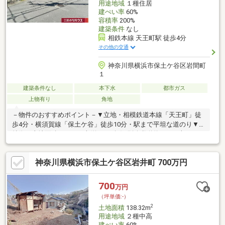
用途地域
１種住居
建ぺい率
60%
容積率
200%
建築条件
なし
相鉄本線 天王町駅 徒歩4分
その他の交通
神奈川県横浜市保土ケ谷区岩間町
１
建築条件なし
本下水
都市ガス
上物有り
角地
－物件のおすすめポイント－▼立地・相模鉄道本線「天王町」徒
歩4分・横須賀線「保土ケ谷」徒歩10分・駅まで平坦な道のり▼
特徴・土地面積237.63平米(約71.88坪)※別途私道約0.54平米あり・
前面道路幅員は北西側約5.9m、南東・北東側約3.9m、すべて公
道・南東・北東側の間口は10m以上・お好きなハウスメーカー・
神奈川県横浜市保土ケ谷区岩井町 700万円
工務店で建築可能・都市ガス対応エリア▼周辺環境・西久保公園
徒歩4分(約300m)・マルエツ天王町店 徒歩5分(約340m)■ ご希望の
住まい探しをお手伝いします ━━━━━・・・物件の詳細・ご相
700
万円
談はお気軽にお問い合わせください。
（坪単価:-）
2
土地面積
138.32m
用途地域
２種中高
建ぺい率
60%