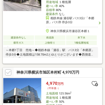
用途地域
１種低層
建ぺい率
40%
容積率
80%
建築条件
なし
相鉄本線 瀬谷駅 バス3分/「本郷
原」バス停 停歩3分
神奈川県横浜市瀬谷区本郷１
建築条件なし
南道路
本下水
都市ガス
上物有り
1種低層地域
～本郷1丁目 売地～◆相鉄本線「瀬谷」駅 バス3分「本郷原」
停歩3分◆土地面積は158.70m2とゆとりがございます◆西側道
路、南側通路になっているため、開放感があります。◆カースペ
ース確保可能◆建蔽率：40％◆容積率：80％◆物件周辺は閑静な
住宅街が広がっております◆建築条件はありませんので、お好き
神奈川県横浜市旭区本村町 4,970万円
なハウスメーカーで建築可能です
4,970
万円
（坪単価:-）
2
土地面積
125.56m
用途地域
１種低層
建ぺい率
50%