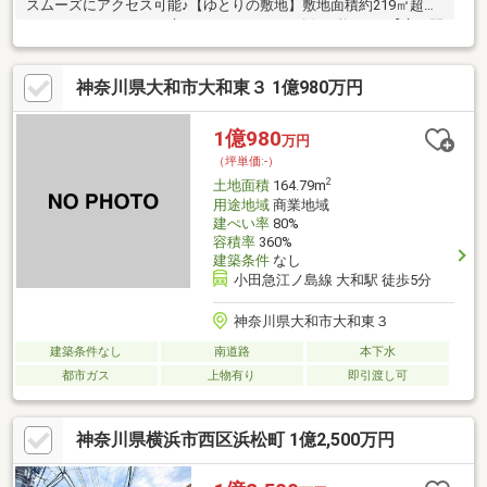
スムーズにアクセス可能♪【ゆとりの敷地】敷地面積約219㎡超！
ウッドデッキのあるお庭やカースペースも確保可能です♪【広い間
口】前面道路に約10ｍ接道！お車をスムーズに出し入れできま
す。【静かな環境】第一種低層住居専用地域に位置し、落ち着い
神奈川県大和市大和東３ 1億980万円
た住環境が魅力！【便利な周辺環境】徒歩圏内にスーパーや郵便
局、銀行など生活に必要な施設が揃っています♪【自由な設計】建
築条件なし！お好みのハウスメーカーでこだわりを形にできま
1億980
万円
す。～現地案内会開催中です♪お気軽にお問い合わせください！～
（坪単価:-）
2
土地面積
164.79m
用途地域
商業地域
建ぺい率
80%
容積率
360%
建築条件
なし
小田急江ノ島線 大和駅 徒歩5分
神奈川県大和市大和東３
建築条件なし
南道路
本下水
都市ガス
上物有り
即引渡し可
神奈川県横浜市西区浜松町 1億2,500万円