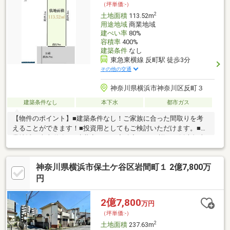
（坪単価:-）
2
土地面積
113.52m
用途地域
商業地域
建ぺい率
80%
容積率
400%
建築条件
なし
東急東横線 反町駅 徒歩3分
その他の交通
神奈川県横浜市神奈川区反町３
建築条件なし
本下水
都市ガス
【物件のポイント】■建築条件なし！ご家族に合った間取りを考
えることができます！■投資用としてもご検討いただけます。■商
業地域の南東道路！■建蔽率80％・容積率400％■詳細は販売担当
までお願いします。◇Webには掲載仕切れない資料もお送りいた
します。お気軽にお問合せください♪◇Webシステム（zoom等）
神奈川県横浜市保土ケ谷区岩間町１ 2億7,800万
を利用してのご商談も承ります。◇当日見学予約も承ります。
【資料請求】からご予約ください♪
円
2億7,800
万円
（坪単価:-）
2
土地面積
237.63m