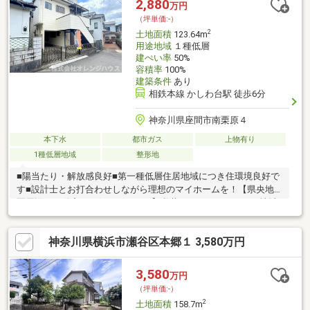
2,880
万円
（坪単価:-）
2
土地面積
123.64m
用途地域
１種低層
建ぺい率
50%
容積率
100%
建築条件
あり
相鉄本線 かしわ台駅 徒歩6分
神奈川県座間市南栗原４
本下水
都市ガス
上物有り
1種低層地域
整形地
■陽当たり・解放感良好■第一種低層住居地域につき住環境良好で
す■設計士とお打合わせしながら理想のマイホームを！【県央地
区周辺の不動産はお任せください】私共、オレンジハウスは地域
密着を合言葉に営業しております。その地域ナンバーワンを目指
しておりますので、広告に掲載していない未公開物件も多数ござ
神奈川県横浜市瀬谷区本郷１ 3,580万円
います。 色々廻ったけど良い物件が無いなぁ。。。頭金無
くても平気かなぁ。。。お家の買い替えってどうするんだろ
う。。。 まずはお気軽にご相談ください！！有資格者がしっかり
3,580
万円
丁寧にご説明させて頂きます！！ ◆お問い合わせは株式会社オレ
（坪単価:-）
ンジハウスまで◆
2
土地面積
158.7m