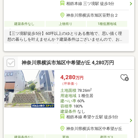
相鉄本線 三ツ境駅 徒歩5分
神奈川県横浜市旭区笹野台２
建築条件なし
上物有り
1種低層地域
【三ツ境駅徒歩5分】60坪以上のゆとりある敷地で、思い描く理
想の暮らしを叶えませんか？建築条件はございませんので、お好
きなハウスメーカーや工務店で自由に一戸建てを建築していただ
けます。日当たり・風通りともに良好。周辺は交通量が少なく落
ち着いた閑静な住宅街で、小さなお子様がいるご家庭にも安心の
神奈川県横浜市旭区中希望が丘 4,280万円
住環境です。駅近の利便性と開放感を兼ね備えた魅力的な立地を
ぜひ現地でお確かめください。
4,280
万円
（坪単価:-）
2
土地面積
78.26m
用途地域
１種住居
建ぺい率
60%
容積率
180%
建築条件
なし
相鉄本線 希望ケ丘駅 徒歩5分
神奈川県横浜市旭区中希望が丘
建築条件なし
更地
都市ガス