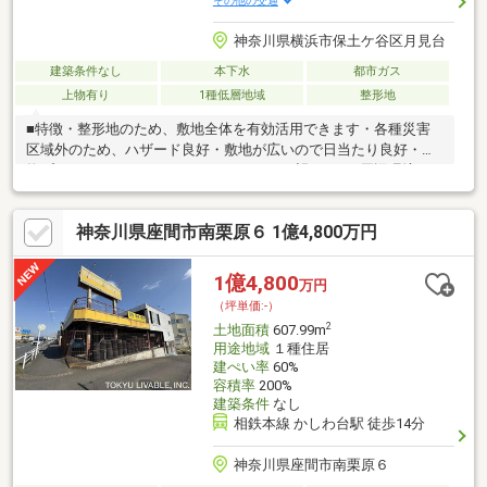
その他の交通
神奈川県横浜市保土ケ谷区月見台
建築条件なし
本下水
都市ガス
上物有り
1種低層地域
整形地
■特徴・整形地のため、敷地全体を有効活用できます・各種災害
区域外のため、ハザード良好・敷地が広いので日当たり良好・建
物プランによってはランドマークタワーが望めます■周辺環境・
コンビニまで徒歩５分・スーパーまで徒歩９分・ドラックストア
まで徒歩７分・横浜市立桜台小学校まで徒歩９分・横浜市立岩崎
神奈川県座間市南栗原６ 1億4,800万円
中学校まで徒歩１５分
1億4,800
万円
（坪単価:-）
2
土地面積
607.99m
用途地域
１種住居
建ぺい率
60%
容積率
200%
建築条件
なし
相鉄本線 かしわ台駅 徒歩14分
神奈川県座間市南栗原６