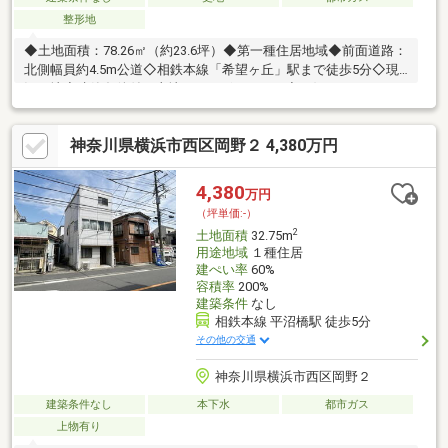
整形地
◆土地面積：78.26㎡（約23.6坪）◆第一種住居地域◆前面道路：
北側幅員約4.5m公道◇相鉄本線「希望ヶ丘」駅まで徒歩5分◇現
況更地◇建築条件付き土地ではございません◇お好きなハウスメ
ーカーにて建築可能です。◇閑静な住宅街◇徒歩5分圏内にスー
パー・コンビニがございます。
神奈川県横浜市西区岡野２ 4,380万円
4,380
万円
（坪単価:-）
2
土地面積
32.75m
用途地域
１種住居
建ぺい率
60%
容積率
200%
建築条件
なし
相鉄本線 平沼橋駅 徒歩5分
その他の交通
神奈川県横浜市西区岡野２
建築条件なし
本下水
都市ガス
上物有り