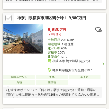
スマートIC」利用可能◇かしわ台駅利用可能（徒歩25分）◇多用
途に対応可能なスケール感◇落ち着いた住環境●セブンイレブン
綾瀬寺尾中1丁目店／徒歩5分（約350m）●ファミリーマート綾瀬
神奈川県横浜市旭区鶴ケ峰１ 9,980万円
大上一丁目店／徒歩9分（約700m）●フレスポ綾瀬／徒歩9分（約
650m）●MEGAドン・キホーテ綾瀬店／徒歩6分（約450m）●クリ
エイトSD綾瀬大上店／徒歩5分（約400m）
9,980
万円
（坪単価:-）
2
土地面積
208.69m
用途地域
１種住居
建ぺい率
60%
容積率
200%
建築条件
なし
相鉄本線 鶴ケ峰駅 徒歩2分
神奈川県横浜市旭区鶴ケ峰１
建築条件なし
更地
本下水
角地
整形地
♪おすすめポイント♪＊『鶴ヶ峰』駅まで徒歩2分！通勤・通学の
時間が大幅に短縮☆＊敷地面積208㎡の整形地で妥協のない間取
りが実現！＊建築条件なしのため、お好きなハウスメーカーで建
築できます♪＊教育施設や生活施設が徒歩圏内で生活の質が向上
☆◆◇物件探し・資金計画でお悩みの方へ◇◆横浜市の不動産な