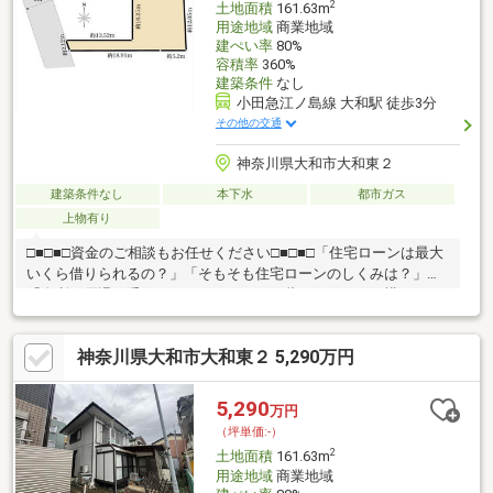
2
土地面積
161.63m
用途地域
商業地域
建ぺい率
80%
容積率
360%
建築条件
なし
小田急江ノ島線 大和駅 徒歩3分
その他の交通
神奈川県大和市大和東２
建築条件なし
本下水
都市ガス
上物有り
□■□■□資金のご相談もお任せください□■□■□「住宅ローンは最大
いくら借りられるの？」「そもそも住宅ローンのしくみは？」
「金利の優遇は受けられるの？」どんな些細なことでも構いませ
ん。資金計画での疑問や不安がございましたらお気軽にご相談く
ださい！※本物件以外での資金計画のご相談も承ります。是非相
神奈川県大和市大和東２ 5,290万円
談下さいませ。□■□■□お問い合わせ先□■□■□野村の仲介+(PLUS）
町田営業部TEL： 0120-936-543ご見学をご希望の際は、お気軽に
ご希望のお時間をお知らせ下さい。ご連絡を心よりお待ちしてお
5,290
万円
ります。
（坪単価:-）
2
土地面積
161.63m
用途地域
商業地域