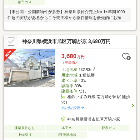
都市ガス
【未公開・公開前物件が多数】神奈川県仲介売上No.1※年間1000
件超の実績があるからこそ売主様から物件情報を優先的にお預か
り。ご希望条件をお聞かせいただければ、未公開や販売予定の物
件もいち早くご紹介します。【サザビーズブランド】世界80以上
の国と地域で展開する高級不動産ブランド「サザビーズ インター
神奈川県横浜市旭区万騎が原 3,680万円
ナショナル リアルティ」の一員として確かな信頼でお住まい探し
をサポート。【List365・充実のアフターサービス】お引渡し後
も、24時間365日の駆けつけや優待販売、延長保証など私たちの
3,680
万円
サービスは一生涯続きます。※日経MJ（2025年10月）第43回サー
（坪単価:-）
ビス業総合調査
2
土地面積
132.93m
用途地域
１種低層
建ぺい率
40%
容積率
80%
建築条件
なし
相鉄いずみ野線 南万騎が原駅 徒歩
9分
その他の交通
神奈川県横浜市旭区万騎が原
建築条件なし
本下水
都市ガス
上物有り
1種低層地域