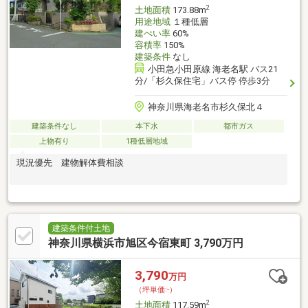
中！是非、お問い合わせお待ちしております♪
2
土地面積
173.88m
用途地域
１種低層
建ぺい率
60%
容積率
150%
建築条件
なし
小田急小田原線 海老名駅 バス21
分/「杉久保住宅」バス停 停歩3分
神奈川県海老名市杉久保北４
建築条件なし
本下水
都市ガス
上物有り
1種低層地域
現況優先 建物解体費相談
建築条件付土地
神奈川県横浜市旭区今宿東町 3,790万円
3,790
万円
（坪単価:-）
2
土地面積
117.59m