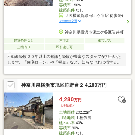
容積率
150%
建築条件
なし
ＪＲ横須賀線 保土ケ谷駅 徒歩5分
その他の交通
神奈川県横浜市保土ケ谷区岩井町
建築条件なし
本下水
都市ガス
上物有り
即引渡し可
不動産経験２０年以上の知識と経験が豊富なスタッフが担当いた
します。「住宅ローン」や「税金」など、知らなければ損する情
報を詳しくご説明いたします！～ファイナンシャルプランナーに
よる個別相談を実施中～老後を見据えた将来設計や保険に関する
問題を専属のファイナンシャルプランナーが購入後もサポートし
神奈川県横浜市旭区笹野台２ 4,280万円
続けます！ご相談に費用は発生いたしませんが、事前予約が必要
となります。ご不安な事やご心配事は何でもご相談ください。長
年培った経験から最適なご提案をいたします！
4,280
万円
（坪単価:-）
2
土地面積
202.22m
用途地域
１種低層
建ぺい率
40%
容積率
80%
建築条件
なし