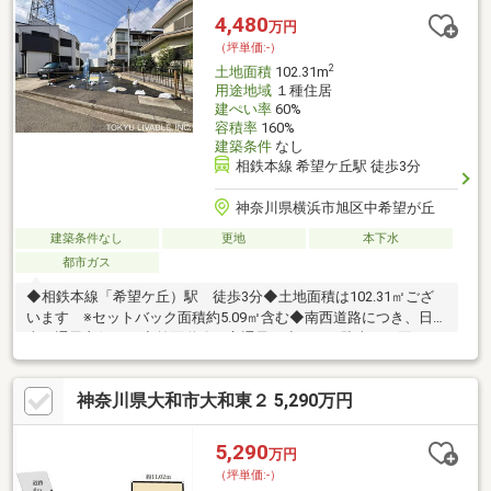
4,480
万円
（坪単価:-）
2
土地面積
102.31m
用途地域
１種住居
建ぺい率
60%
容積率
160%
建築条件
なし
相鉄本線 希望ケ丘駅 徒歩3分
神奈川県横浜市旭区中希望が丘
建築条件なし
更地
本下水
都市ガス
◆相鉄本線「希望ケ丘）駅 徒歩3分◆土地面積は102.31㎡ござ
います ※セットバック面積約5.09㎡含む◆南西道路につき、日
当・通風良好です◆前面道路は交通量が少なく、駐車にも困りま
せん◆カースペース確保可能◆希望ヶ丘駅周辺には商業施設が点
在しており、日々のお買い物にも困りません◆建築条件はない
神奈川県大和市大和東２ 5,290万円
為、お好きなハウスメーカーで建築可能です
5,290
万円
（坪単価:-）