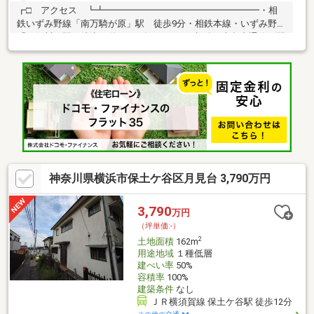
┏□ アクセス ┗┻━━━━━━━━━━━━━━━━━・相
鉄いずみ野線「南万騎が原」駅 徒歩9分・相鉄本線・いずみ野線
「二俣川」駅 徒歩15分※2023年3月18日、相鉄・東急直通線が開
通いたしました！
神奈川県横浜市保土ケ谷区月見台 3,790万円
3,790
万円
（坪単価:-）
2
土地面積
162m
用途地域
１種低層
建ぺい率
50%
容積率
100%
建築条件
なし
ＪＲ横須賀線 保土ケ谷駅 徒歩12分