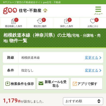
NTTグループ運営の不動産総合サイト goo住宅・不動産
1
0
0
0
最近検索した条件
最近見た物件
保存した条件
お気に入り
相模鉄道本線（神奈川県）の土地
(宅地・分譲地・売
物件一覧
地)
路線
変更する
相模鉄道本線
条件
変更する
指定なし
新着メールを受
検索条件を保存
アプリで探す
取る
1,179
件
が該当しました。