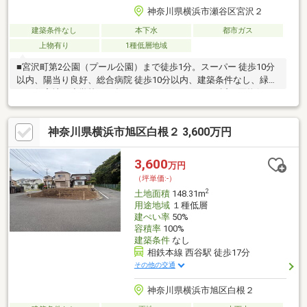
神奈川県横浜市瀬谷区宮沢２
建築条件なし
本下水
都市ガス
上物有り
1種低層地域
■宮沢町第2公園（プール公園）まで徒歩1分。スーパー 徒歩10分
以内、陽当り良好、総合病院 徒歩10分以内、建築条件なし、緑豊
かな住宅地、小学校 ■西友、オーケーストアなども近く買物便も
良好■南側隣地は平屋建てのため陽当たり眺望良好
神奈川県横浜市旭区白根２ 3,600万円
3,600
万円
（坪単価:-）
2
土地面積
148.31m
用途地域
１種低層
建ぺい率
50%
容積率
100%
建築条件
なし
相鉄本線 西谷駅 徒歩17分
その他の交通
神奈川県横浜市旭区白根２