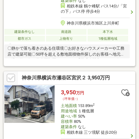
建築条件
なし
相鉄本線 鶴ケ峰駅 バス14分/「宮
の下」バス停 停歩4分
神奈川県横浜市旭区上川井町
建築条件なし
南道路
本下水
都市ガス
上物有り
1種低層地域
〇静かで落ち着きのある住環境〇お好きなハウスメーカーや工務
店で建築可能〇50坪を超える敷地面積物件探しのお客様へ地元三
ツ境で約50年。瀬谷区旭区のことなら『株式会社丸三』へお任せ
ください。地域密着でやってきたからこそお伝えできることがあ
るかもしれません。ぜひお気軽にお立ち寄りください。
神奈川県横浜市瀬谷区宮沢２ 3,950万円
3,950
万円
（坪単価:-）
2
土地面積
153.89m
用途地域
１種低層
建ぺい率
50%
容積率
80%
建築条件
なし
相鉄本線 三ツ境駅 徒歩20分