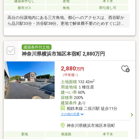
建築条件なし
更地
本下水
都市ガス
角地
即引渡し可
高台の分譲地内にある三方角地。都心へのアクセスは、西谷駅か
ら品川駅33分・渋谷駅38分。更地で解体費不要のためすぐに計画
スタートできます。お好きな建築会社で注文住宅が可能です。
【周辺環境】セブンイレブン川島町店まで約670m西友鶴ヶ峰店ま
で約1190mクリアエイトSD川島町店まで約850m鶴ヶ峰駅前郵便
局まで約1400m市立不動丸小学校まで約660m市立鶴ヶ峰中学校ま
建築条件付土地
で約1600mあたご幼稚園まで約500m
神奈川県横浜市旭区本宿町 2,880万円
2,880
万円
（坪単価:-）
2
土地面積
132.42m
用途地域
１種住居
建ぺい率
60%
容積率
200%
建築条件
あり
相鉄本線 二俣川駅 徒歩11分
その他の交通
神奈川県横浜市旭区本宿町
更地
南道路
本下水