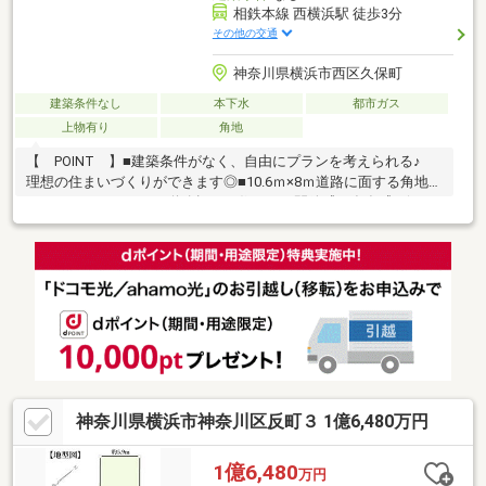
相鉄本線 西横浜駅 徒歩3分
その他の交通
神奈川県横浜市西区久保町
建築条件なし
本下水
都市ガス
上物有り
角地
【 POINT 】■建築条件がなく、自由にプランを考えられる♪
理想の住まいづくりができます◎■10.6ｍ×8ｍ道路に面する角地ポ
ジション ゆとりある道路幅が、住まいに開放感と存在感を添え
る■敷地面積約140㎡を確保 建物配置や外構計画にもゆとりを持
ちやすい広さ【 POINT 】■相鉄本線「西横浜」駅徒歩3分！
横浜駅まで直通2駅で4分！通勤通学にも便利なポジションです♪■
近くには久保町ニコニコ商店街やサンモール西横浜商店会があ
り 商店街のにぎわいを身近に感じやすいエリア■生活のベース
は落ち着いた住宅街で 横浜らしい下町の空気感が残る街並みで
す♪
神奈川県横浜市神奈川区反町３ 1億6,480万円
1億6,480
万円