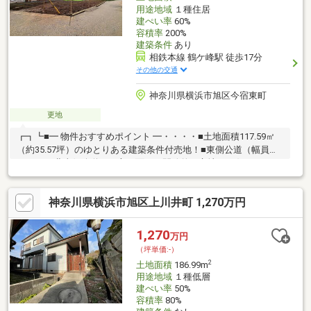
用途地域
１種住居
建ぺい率
60%
容積率
200%
建築条件
あり
相鉄本線 鶴ケ峰駅 徒歩17分
その他の交通
神奈川県横浜市旭区今宿東町
更地
┏┓┗■━ 物件おすすめポイント ━・・・・■土地面積117.59㎡
（約35.57坪）のゆとりある建築条件付売地！■東側公道（幅員約
5.1m）と北東側公道の二方に面した開放的な立地♪■お好みのハウ
スメーカー等による理想の住まいづくりが実現します■現況は更
地となっており、スムーズな建築プランの検討を便利にサポート
神奈川県横浜市旭区上川井町 1,270万円
■相模鉄道本線「鶴ヶ峰」駅まで徒歩17分、2駅以上の利用も可能
な立地です―――――【check point】＊土地面積117.59㎡＊土地35
坪以上＊現況更地＊二方道路＊東側公道約5.1m＊セットバック無
1,270
万円
＊相模鉄道本線＊鶴ヶ峰駅徒歩17分
（坪単価:-）
2
土地面積
186.99m
用途地域
１種低層
建ぺい率
50%
容積率
80%