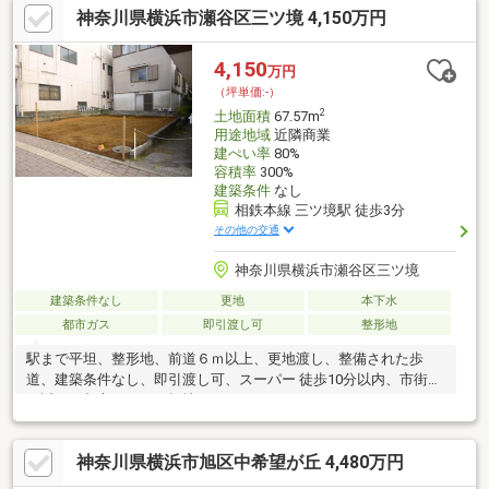
神奈川県横浜市瀬谷区三ツ境 4,150万円
ら当社ＫＩＺＵＮＡまでお問い合わせ下さい。ＳＵＵＭＯや他サ
イトには公開していない未公開物件や販売予定物件も多数ご紹介
中！資金計画にお悩みの方にはファイナンシャルプランナーによ
4,150
万円
る無料相談会を承ります。物件ご購入後もＦＰによる生涯無料相
（坪単価:-）
談付きで家計のアフターフォローもお任せください！
2
土地面積
67.57m
用途地域
近隣商業
建ぺい率
80%
容積率
300%
建築条件
なし
相鉄本線 三ツ境駅 徒歩3分
その他の交通
神奈川県横浜市瀬谷区三ツ境
建築条件なし
更地
本下水
都市ガス
即引渡し可
整形地
駅まで平坦、整形地、前道６ｍ以上、更地渡し、整備された歩
道、建築条件なし、即引渡し可、スーパー 徒歩10分以内、市街地
が近い、都市ガス、平坦地
神奈川県横浜市旭区中希望が丘 4,480万円