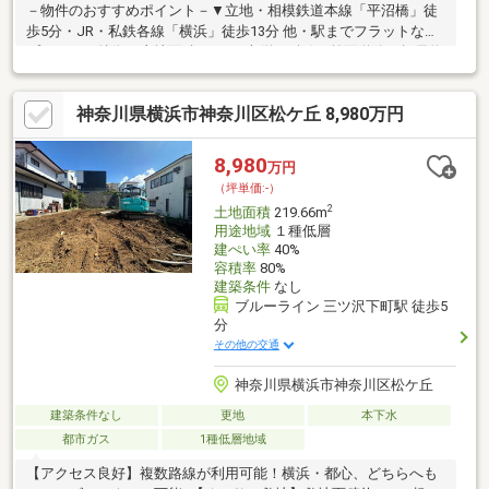
－物件のおすすめポイント－▼立地・相模鉄道本線「平沼橋」徒
歩5分・JR・私鉄各線「横浜」徒歩13分 他・駅までフラットなア
プローチ▼特徴・土地面積32.75平米(約9.9坪)・前面道路は幅員約
9m公道・建築条件付宅地販売ではありません・お好きなハウスメ
ーカー・工務店で建築可能・建物プラン例有、詳細はお問い合わ
神奈川県横浜市神奈川区松ケ丘 8,980万円
せください・都市ガス、本下水対応エリア▼周辺環境・サミット
ストア横浜岡野店 徒歩3分(約210m)・横浜市立平沼小学校 徒歩10
分(約750m)■ ご希望の住まい探しをお手伝いします
8,980
万円
━━━━━・・・物件の詳細・ご相談はお気軽にお問い合わせく
（坪単価:-）
ださい。
2
土地面積
219.66m
用途地域
１種低層
建ぺい率
40%
容積率
80%
建築条件
なし
ブルーライン 三ツ沢下町駅 徒歩5
分
その他の交通
神奈川県横浜市神奈川区松ケ丘
建築条件なし
更地
本下水
都市ガス
1種低層地域
【アクセス良好】複数路線が利用可能！横浜・都心、どちらへも