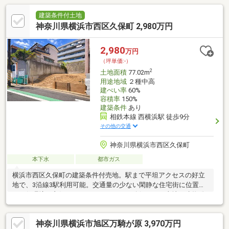
建築条件付土地
神奈川県横浜市西区久保町 2,980万円
2,980
万円
（坪単価:-）
2
土地面積
77.02m
用途地域
２種中高
建ぺい率
60%
容積率
150%
建築条件
あり
相鉄本線 西横浜駅 徒歩9分
その他の交通
神奈川県横浜市西区久保町
本下水
都市ガス
横浜市西区久保町の建築条件付売地。駅まで平坦アクセスの好立
地で、3沿線3駅利用可能。交通量の少ない閑静な住宅街に位置
し、住環境も良好です。カースペースも確保でき、土地・建物総
額5870万円で理想のマイホームを実現できます。条件外しも相談
出来ますのでお気軽にお問合せ下さい。
神奈川県横浜市旭区万騎が原 3,970万円