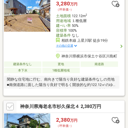
レブン横浜さちが丘南店・・約515ｍ（徒歩7分）・そうてつロー
3,280
万円
ゼン南まきが原店・・約776ｍ（徒歩10分）
（坪単価:-）
2
土地面積
122.12m
用途地域
１種低層
建ぺい率
50%
容積率
100%
建築条件
なし
相鉄本線 上星川駅 徒歩19分
その他の交通
神奈川県横浜市保土ケ谷区川島町
建築条件なし
更地
南道路
本下水
1種低層地域
閑静な住宅地に佇む、南向きで陽当り良好な建築条件なしの売地
■南側道路に面した陽当り良好で明るく開放的な約122.12㎡のゆと
りある広さ■周辺は一戸建てが建ち並ぶとても閑静な住宅地で、
住環境良好■最寄り保育園まで徒歩約2分。周辺にも複数の保育
園・幼稚園が揃う落ち着いたエリア■徒歩約2～3分の距離に複数
神奈川県海老名市杉久保北４ 2,380万円
公園があり、小さいお子様がいらっしゃるご家庭にもおすすめ♪■
上星川駅・西谷駅等の複数駅が利用でき、バス停も近く横浜方面
へのアクセスも快適■建築条件はございませんので、お好きなハ
2,380
万円
ウスメーカーさんで理想のお家を建築できます！内見好評受付
（坪単価:-）