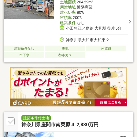
2
土地面積
284.29m
用途地域
近隣商業
建ぺい率
80%
容積率
200%
建築条件
なし
小田急江ノ島線 大和駅 徒歩5分
神奈川県大和市大和東２
建築条件なし
更地
南道路
本下水
都市ガス
建築条件付土地
神奈川県座間市南栗原４ 2,880万円