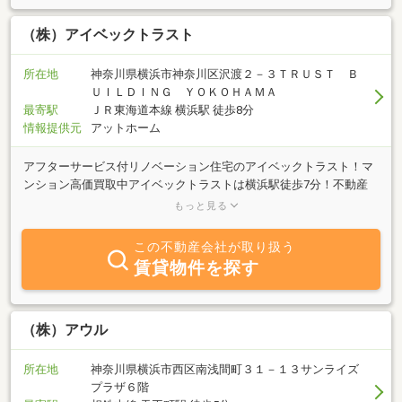
（株）アイベックトラスト
所在地
神奈川県横浜市神奈川区沢渡２－３ＴＲＵＳＴ Ｂ
ＵＩＬＤＩＮＧ ＹＯＫＯＨＡＭＡ
最寄駅
ＪＲ東海道本線 横浜駅 徒歩8分
情報提供元
アットホーム
アフターサービス付リノベーション住宅のアイベックトラスト！マ
ンション高価買取中アイベックトラストは横浜駅徒歩7分！不動産
の売買・賃貸・管理及びリフォーム工事など行っております。お気
もっと見る
軽にご来店ください。
この不動産会社が取り扱う
賃貸物件を探す
（株）アウル
所在地
神奈川県横浜市西区南浅間町３１－１３サンライズ
プラザ６階