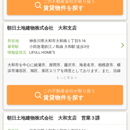
この不動産会社が取り扱う
賃貸物件を探す
朝日土地建物株式会社 大和支店
所在地
神奈川県大和市大和南１丁目5-16
最寄駅
小田急電鉄江ノ島線 大和駅 徒歩3分
情報提供元
LIFULL HOME'S
大和市を中心に綾瀬市、座間市、藤沢市、海老名市、相模原市、横
浜市瀬谷区、旭区、泉区エリアを得意としております。また、沿線
でいうと、小田急江ノ島線、小田急線、相鉄戦、田園都市線を主に
もっと見る
取り扱っております。
この不動産会社が取り扱う
賃貸物件を探す
朝日土地建物株式会社 大和支店 営業３課