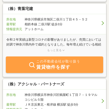
（株）青葉宅建
所在地
神奈川県横浜市旭区二俣川１丁目４５－５２
最寄駅
相鉄本線 二俣川駅 徒歩3分
情報提供元
アットホーム
令和２年実績は新型コロナの影響がありましたが、売買においては
好調で神奈川県内外で成約となりました。毎年増え続けている相続
相談や毎月5,000（税別）～の空き家管理はお陰様でご好評を頂いて
もっと見る
おります。随時受付中です。かながわ県安心賃貸住宅支援事業協力
店（障碍者・高齢者・寡婦・外国人に対して積極的にお手伝い致し
この不動産会社が取り扱う
ております。）賃貸入居時においてのクレジット対応可能です（提
賃貸物件を探す
携会社所定の審査あり。提携会社所定の金利が掛かります。）本年
のＧＷ休業について、5月1日～5月6日までＧＷ休業とさせていただ
きます。
（株）アクシャル・パートナーズ
所在地
神奈川県横浜市神奈川区鶴屋町１丁目７－１９マル
コシビル５階
最寄駅
ＪＲ京浜東北・根岸線 横浜駅 徒歩5分