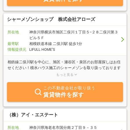
シャーメゾンショップ 株式会社アローズ
所在地
神奈川県横浜市旭区二俣川１丁目５−２８二俣川第３
ビル５Ｆ
最寄駅
相模鉄道本線 二俣川駅 徒歩1分
情報提供元
LIFULL HOME'S
相鉄線二俣川駅を中心に、旭区・瀬谷区・泉区のお部屋探しはお任
せください！積水ハウス施工のシャーメゾンを取り扱っております
ので、綺麗で高品質な賃貸住宅をご紹介致します。是非一度ご来店
もっと見る
頂ければと思います。
この不動産会社が取り扱う
賃貸物件を探す
（株）アイ・エステート
所在地
神奈川県海老名市国分南２丁目９－３５