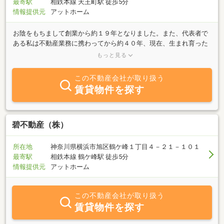
最寄駅
相鉄本線 天王町駅 徒歩5分
情報提供元
アットホーム
お陰をもちまして創業から約１９年となりました。また、代表者で
ある私は不動産業務に携わってから約４０年、現在、生まれ育った
天王町の地で賃貸、売買、管理等幅広く業務展開しております。賃
もっと見る
貸は、主に地主様から依頼された物件の仲介業務、売買は、主に弁
護士の方々から依頼を受けた任意売却物件や相続財産清算物件、成
この不動産会社が取り扱う
年後見人物件等の仲介業務をおこなっています。当社事務所は一般
賃貸物件を探す
的な不動産屋さんの店舗・事務所とは異なりますがランドマーク等
が一望でき落ち着いた雰囲気のある事務所です。接客ルームは契約
だけではなくご相談事などにも適した個室対応となりますので、お
気軽にお越し下さい。
碧不動産（株）
所在地
神奈川県横浜市旭区鶴ケ峰１丁目４－２１－１０１
最寄駅
相鉄本線 鶴ケ峰駅 徒歩5分
情報提供元
アットホーム
この不動産会社が取り扱う
賃貸物件を探す