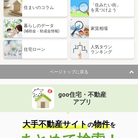
「住みたい街」
住まいのコラム
を見つけよう
暮らしのデータ
家賃相場
(補助金・助成金情報)
人気タウン
住宅ローン
ランキング
ページトップに戻る
goo住宅・不動産
アプリ
大手不動産サイト
物件
の
を