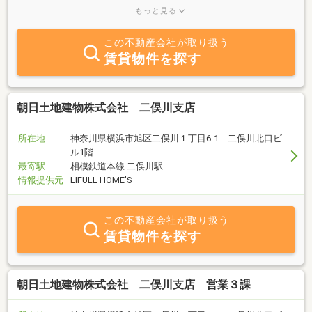
購入・ご売却はもちろん、税や相続といったお悩み・ご相談もいつ
もっと見る
でも大歓迎です。
この不動産会社が取り扱う
賃貸物件を探す
朝日土地建物株式会社 二俣川支店
所在地
神奈川県横浜市旭区二俣川１丁目6-1 二俣川北口ビ
ル1階
最寄駅
相模鉄道本線 二俣川駅
情報提供元
LIFULL HOME'S
この不動産会社が取り扱う
賃貸物件を探す
朝日土地建物株式会社 二俣川支店 営業３課