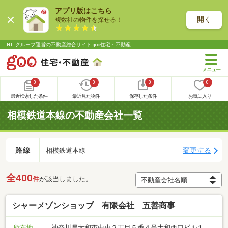
アプリ版はこちら
開く
複数社の物件を探せる！
NTTグループ運営の不動産総合サイト goo住宅・不動産
0
0
0
0
最近検索した条件
最近見た物件
保存した条件
お気に入り
相模鉄道本線の不動産会社一覧
路線
変更する
相模鉄道本線
全400
件
が該当しました。
シャーメゾンショップ 有限会社 五善商事
所在地
神奈川県大和市中央２丁目５番４号大和西口ビル１