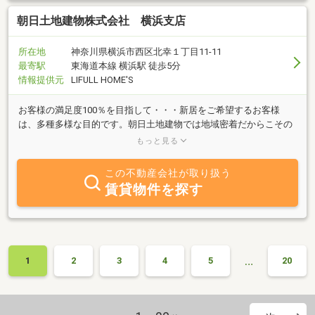
朝日土地建物株式会社 横浜支店
所在地
神奈川県横浜市西区北幸１丁目11-11
最寄駅
東海道本線 横浜駅 徒歩5分
情報提供元
LIFULL HOME'S
お客様の満足度100％を目指して・・・新居をご希望するお客様
は、多種多様な目的です。朝日土地建物では地域密着だからこその
強みを発揮し弊社営業マンは、ホットなハートとフットワークの良
もっと見る
さが自慢です。
この不動産会社が取り扱う
賃貸物件を探す
…
1
2
3
4
5
20