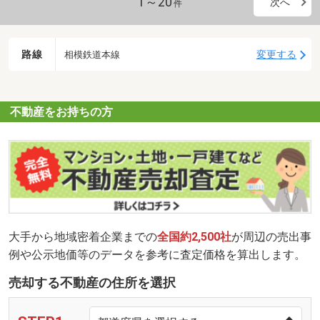
1～20
次へ
件
路線
変更する
相模鉄道本線
不動産をお持ちの方
大手から地域密着企業までの
全国約2,500社
が周辺の売出事
例や公示地価等のデータを参考に査定価格を算出します。
売却する不動産の住所を選択