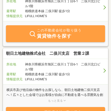
所在地
神奈川県横浜市旭区二俣川１丁目6-1 二俣川北口ビ
ル1階
最寄駅
相模鉄道本線 二俣川駅 徒歩1分
情報提供元
LIFULL HOME'S
この不動産会社が取り扱う
賃貸物件を探す
朝日土地建物株式会社 二俣川支店 営業２課
所在地
神奈川県横浜市旭区二俣川１丁目6-1 二俣川北口ビ
ル1階
最寄駅
相模鉄道本線 二俣川駅 徒歩1分
情報提供元
LIFULL HOME'S
横浜市及び他沿線の物件をお探しなら、朝日土地建物二俣川支店
へ！広々とした会場ではお客様が自由に不動産を選べる雰囲気を創
っています。当社にしかない物件情報も多数！どうぞ、お気軽にご
もっと見る
来店ください！