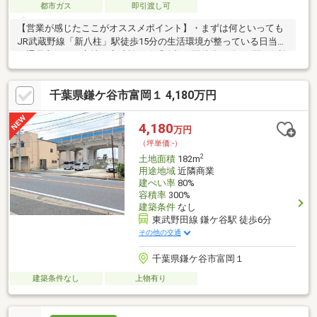
都市ガス
即引渡し可
【営業が感じたここがオススメポイント】・まずは何といっても
JR武蔵野線「新八柱」駅徒歩15分の生活環境が整っている日当た
り通風良好な好立地・京成松戸線「八柱」駅徒歩16分と2駅2線利
用が可能な便利な立地・いつでも現地までご案内いたします・参
考プランご用意しております・お気軽にお問い合わせください・
千葉県鎌ケ谷市富岡１ 4,180万円
前面道路は車通りの少ない安心安全な住環境です・建築条件はご
ざいませんので、お好きなハウスメーカーにて建築いただけま
す・弊社提携のハウスメーカー、工務店をご紹介することは可能
4,180
万円
です・「間取り作成はどこにお願いしたらいいのかな？」弊社ハ
（坪単価:-）
ウスプラザ本八幡店にお任せください！もちろん費用は無償
2
土地面積
182m
用途地域
近隣商業
建ぺい率
80%
容積率
300%
建築条件
なし
東武野田線 鎌ケ谷駅 徒歩6分
その他の交通
千葉県鎌ケ谷市富岡１
建築条件なし
上物有り