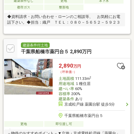
建築条件なし
更地
本下水
都市ガス
整形地
◆資料請求・お問い合わせ・ローンのご相談等、 お気軽にお電
話下さい。◆担当：織戸 ＴＥＬ：０８０－５６５２－５９２３
建築条件付土地
千葉県船橋市薬円台５ 2,890万円
2,890
万円
（坪単価:-）
2
土地面積
111.33m
用途地域
１種住居
建ぺい率
60%
容積率
200%
建築条件
あり
京成松戸線 薬園台駅 徒歩5分
千葉県船橋市薬円台５
更地
即引渡し可
－物件のおすすめポイント－▼立地・京成電鉄松戸線「薬園台」