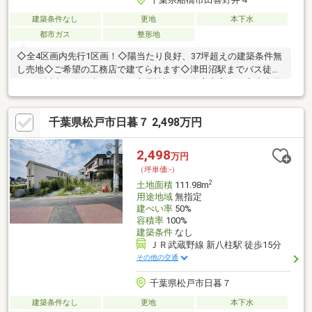
建築条件なし
更地
本下水
都市ガス
整形地
◇全4区画内先行1区画！◇陽当たり良好、37坪超えの建築条件無
し売地◇ご希望の工務店で建てられます◇津田沼駅までバス徒歩
で15分以内、自転車で11分、商業施設、飲食店充実です◇小中学
校共に選択できる地区、徒歩15分以内◇公園徒歩1分、幼保園徒
歩5分、小さなお子様世帯に安心の立地です◇徒歩1分の田喜野井
千葉県松戸市日暮７ 2,498万円
公園は、18017㎡あり、チューブスライダー、鉄棒等遊具充実。
その他ボール遊びもでき、散歩にも適した公園です◇閑静な住宅
街で静かな生活ご希望の方におすすめです
2,498
万円
（坪単価:-）
2
土地面積
111.98m
用途地域
無指定
建ぺい率
50%
容積率
100%
建築条件
なし
ＪＲ武蔵野線 新八柱駅 徒歩15分
その他の交通
千葉県松戸市日暮７
建築条件なし
更地
本下水