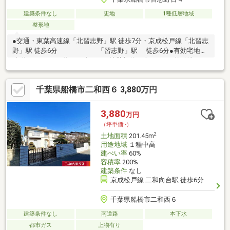
建築条件なし
更地
1種低層地域
整形地
●交通・東葉高速線「北習志野」駅 徒歩7分・京成松戸線「北習志
野」駅 徒歩6分 「習志野」駅 徒歩6分●有効宅地面
積 約190.73m2（約57.69坪） ※擁壁部分を含みます●整形地 お
好きな間取りプラン設計がしやすい区画です●建築条件無し お
好きな建築業者、ハウスメーカーで建築出来ます●低層住居専用
千葉県船橋市二和西６ 3,880万円
地域※現地は道路接面、隣地境に高低差（約1.0～2.0m）が存しま
すが、 現況のままでのお引渡しとなります。
3,880
万円
（坪単価:-）
2
土地面積
201.45m
用途地域
１種中高
建ぺい率
60%
容積率
200%
建築条件
なし
京成松戸線 二和向台駅 徒歩6分
千葉県船橋市二和西６
建築条件なし
南道路
本下水
都市ガス
上物有り