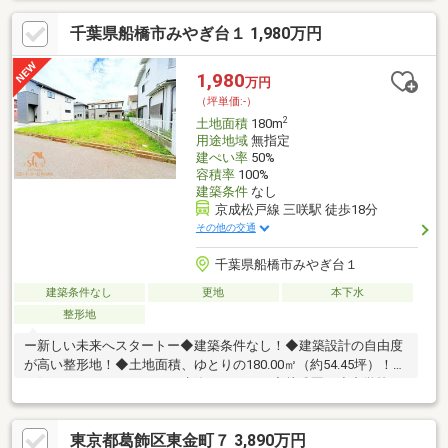
落ち着いた生活をおくることができますね！・柏にも船橋にも行
千葉県船橋市みやぎ台１ 1,980万円
きやすい駅です！・周辺環境含め、現地ご案内致します！ ※本日
ご案内可能です！是非、この機会にお気軽にお越し下さい♪◆人
気エリアの閑静な住宅街！◆百聞は一見にしかず。家族の安心拠
1,980
万円
点をつくりませんか？◆夜間早朝のご案内、住宅ローンのご相談
（坪単価:-）
もお気軽に！
2
土地面積
180m
用途地域
無指定
建ぺい率
50%
容積率
100%
建築条件
なし
京成松戸線 三咲駅 徒歩18分
その他の交通
千葉県船橋市みやぎ台１
建築条件なし
更地
本下水
整形地
ー新しい未来へスタートー◆建築条件なし！◆建築設計の自由度
が高い整形地！◆土地面積、ゆとりの180.00㎡（約54.45坪）！◆
お好きなハウスメーカーで建築できます！◆幼稚園、小中学校
徒歩10分圏内！◆陽当り・通風良好！本日ご見学可能です！ご見
学予約は【 ０４７－３２３－６５２２ 】もちろん資料請求の
東京都葛飾区東金町７ 3,890万円
みでも大歓迎です！下記オレンジ色【資料請求する(無料)】をク