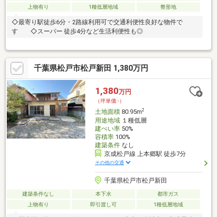
上物有り
1種低層地域
整形地
◇最寄り駅徒歩6分・2路線利用可で交通利便性良好な物件で
す ◇スーパー 徒歩4分など生活利便性も◎
千葉県松戸市松戸新田 1,380万円
1,380
万円
（坪単価:-）
2
土地面積
80.95m
用途地域
１種低層
建ぺい率
50%
容積率
100%
建築条件
なし
京成松戸線 上本郷駅 徒歩7分
その他の交通
千葉県松戸市松戸新田
建築条件なし
本下水
都市ガス
上物有り
即引渡し可
1種低層地域