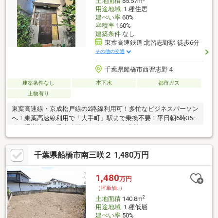
土地面積
85.57m
用途地域
１種住居
建ぺい率
60%
容積率
160%
建築条件
なし
東葉高速鉄道 北習志野駅 徒歩6分
その他の交通
千葉県船橋市西習志野４
建築条件なし
本下水
都市ガス
上物有り
東葉高速線・京成松戸線の2路線利用可！多忙なビジネスパーソン
へ！東葉高速線利用で「大手町」駅まで乗換不要！平日朝6時35
発の通勤快速で乗車時間約42分！1～2名世帯向けのコンパクトな
家・タイニーハウスや事務所の建築用地としておすすめ！駅前周
辺の充実した生活環境！徒歩圏内にコンビニ、スーパー、ドラッ
千葉県船橋市南三咲２ 1,480万円
グストアがあり、日々のお買い物に困りません！子育て環境も整
っています！建築条件はありません。建物高さ制限20ｍまでの区
域です。※法令上の制限：高度地区・建築基準法第22条区域※契約
1,480
万円
不適合免責(土地・建物・設備)※境界非明示
（坪単価:-）
2
土地面積
140.8m
用途地域
１種低層
建ぺい率
50%