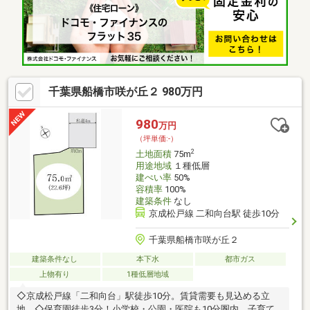
さい♪【スタートホーム株式会社】提携銀行変動金利の場合 金
利 年0.73％ 借入期間最長４０年もございます。お問い合わせ
は【 ０４７－３２３－６５２２ 】までお気軽にご連絡くださ
い♪
千葉県船橋市咲が丘２ 980万円
980
万円
（坪単価:-）
2
土地面積
75m
用途地域
１種低層
建ぺい率
50%
容積率
100%
建築条件
なし
京成松戸線 二和向台駅 徒歩10分
千葉県船橋市咲が丘２
建築条件なし
本下水
都市ガス
上物有り
1種低層地域
◇京成松戸線「二和向台」駅徒歩10分。賃貸需要も見込める立
地。◇保育園徒歩3分！小学校・公園・医院も10分圏内。子育て