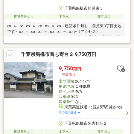
千葉県船橋市前原東３
建築条件なし
本下水
都市ガス
∞…∽…∞…∞…∽…∞…∞…∽…∞～建築条件無し 前原東3丁目土地
です～∞…∽…∞…∞…∽…∞…∞…∽…∞┏《アクセス》
╋━━━━━━━━━━━━━━━━━┫・新京成線「前原」駅
より徒歩6分┏《土地について》
╋━━━━━━━━━━━━━━━━━┫・駅徒歩10分以内の好
千葉県船橋市習志野台２ 9,750万円
立地です。・土地面積：241.86㎡（73.16坪）・閑静な住宅街・南
西側道路・更地引渡し・建築条件なし(お好きなハウスメーカー等
にて建築可能です。)
9,750
万円
（坪単価:-）
2
土地面積
264.47m
用途地域
１種低層
建ぺい率
40%
容積率
80%
建築条件
なし
東葉高速鉄道 北習志野駅 徒歩6分
その他の交通
千葉県船橋市習志野台２
建築条件なし
本下水
都市ガス