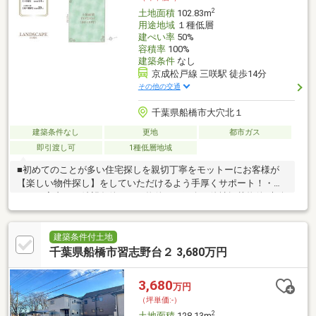
2
土地面積
102.83m
用途地域
１種低層
建ぺい率
50%
容積率
100%
建築条件
なし
京成松戸線 三咲駅 徒歩14分
その他の交通
千葉県船橋市大穴北１
建築条件なし
更地
都市ガス
即引渡し可
1種低層地域
■初めてのことが多い住宅探しを親切丁寧をモットーにお客様が
【楽しい物件探し】をしていただけるよう手厚くサポート！・即
日のご案内・ご希望条件にあう物件のご紹介・他社掲載物件/未公
開物件のご見学・無料送迎・住宅ローン無料相談・住替えのご相
談・売却のご相談・購入後のアフターサービス■住宅ローンのご
相談は精通したスタッフがご対応致します。銀行比較や各銀行と
建築条件付土地
のやり取りなども弊社にお任せください♪・頭金ゼロ。 ・諸費用
千葉県船橋市習志野台２ 3,680万円
分・家具・家電・引っ越し代金も借入したい。 ・購入後のリフ
ォームやオプションも住宅ローンで借入したい。・永住権のない
3,680
万円
外国籍の方。・他にお借入れなどのある方。
（坪単価:-）
2
土地面積
128.13m