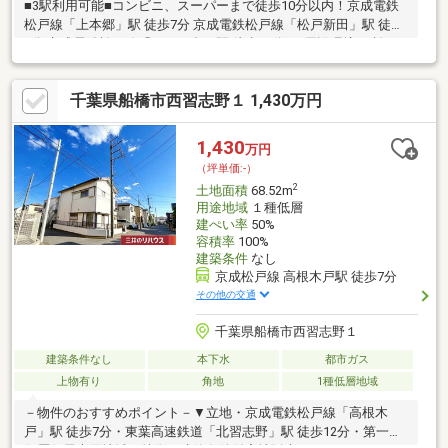
■3駅利用可能■コンビニ、スーパーまで徒歩10分以内！京成電鉄
松戸線「上本郷」駅 徒歩7分 京成電鉄松戸線「松戸新田」駅 徒歩
9分 京成電鉄松戸線「みのり台」駅 徒歩16分 ○○周辺環境○○松戸
市立松ケ丘小学校/440m（徒歩6分）マルエツ上本郷店/390m（徒
歩5分）ローソン松戸稔台八丁目店/440m（徒歩6分）
千葉県船橋市西習志野１ 1,430万円
1,430
万円
（坪単価:-）
2
土地面積
68.52m
用途地域
１種低層
建ぺい率
50%
容積率
100%
建築条件
なし
京成松戸線 高根木戸駅 徒歩7分
その他の交通
千葉県船橋市西習志野１
建築条件なし
本下水
都市ガス
上物有り
角地
1種低層地域
－物件のおすすめポイント－▼立地・京成電鉄松戸線「高根木
戸」駅 徒歩7分・東葉高速鉄道「北習志野」駅 徒歩12分・第一種