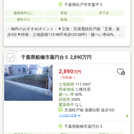
千葉県松戸市常盤平５
建築条件なし
更地
本下水
都市ガス
角地
－物件のおすすめポイント－▼立地・京成電鉄松戸線「五香」徒
歩5分▼特徴・土地面積115.98平米(約35.08坪)・建ぺい率60%、容
積率200%・前面道路は北側・西側ともに幅員約6.0mの公道・お好
きなハウスメーカー・工務店で建築可能・現況更地につき、プラ
ンが決まり次第スムーズに建築へ移行可能▼周辺環境・ヨークプ
千葉県船橋市薬円台５ 2,890万円
ライス五香店 徒歩3分(約210m)・松戸市立常盤平第二小学校 徒歩
8分(約580m)・やまぶき公園 徒歩1分(約10m)■ ご希望の住まい探
しをお手伝いします ━━━━━・・・物件の詳細・ご相談はお気
2,890
万円
軽にお問い合わせください。
（坪単価:-）
2
土地面積
111.33m
用途地域
１種住居
建ぺい率
60%
容積率
200%
建築条件
なし
京成松戸線 薬園台駅 徒歩5分
その他の交通
千葉県船橋市薬円台５