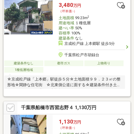
3,480
万円
（坪単価:-）
2
土地面積
99.23m
用途地域
１種低層
建ぺい率
50%
容積率
100%
建築条件
なし
京成松戸線 上本郷駅 徒歩5分
千葉県松戸市胡録台
建築条件なし
都市ガス
上物有り
1種低層地域
☆京成松戸線「上本郷」駅徒歩５分☆土地面積９９．２３㎡の整
形地☆閑静な住宅街 ☆北東側公道に面する☆建築条件付き土地
ではありません・現況：建物有
千葉県船橋市西習志野４ 1,130万円
1,130
万円
（坪単価:-）
2