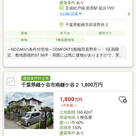
建築条件
あり
京成松戸線 前原駅 徒歩19分
その他の交通
千葉県船橋市田喜野井２
更地
本下水
都市ガス
角地
1種低層地域
～NOZAKIの条件付売地～COMFORTS船橋田喜野井～・1区画限
定、敷地面積約57.56坪・周囲には既に建物がありますので、実際
の状況を見ながら、陽当たりや窓の位置を考慮したプランニング
が可能です・暮らしを便利にする充実の設備・仕様をご用意して
います・南東・南西側接道・第一種低層住居専用地域に位置しま
す【アクセス】・京成松戸線「前原」駅まで徒歩19分・京成本線
建築条件付土地
「京成大久保」駅まで徒歩28分【ロケーション】・習志野市立藤
千葉県鎌ケ谷市南鎌ケ谷２ 1,800万円
崎こども園まで徒歩5分・船橋市立田喜野井小学校まで徒歩8分・
船橋市立三田中学校まで徒歩7分・コンビニエンスチェリーマート
1,800
万円
今村店まで徒歩7分
（坪単価:-）
2
土地面積
160.42m
用途地域
１種低層
建ぺい率
60%
容積率
150%
建築条件
あり