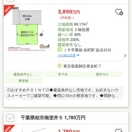
リック！ご請求ください♪【スタートホーム株式会社】提携銀行変
動金利の場合 金利 年0.73％ 借入期間最長４０年もございま
3,890
万円
す。お問い合わせは【 ０４７－３２３－６５２２ 】までお気
（坪単価:-）
軽にご連絡ください♪
2
土地面積
89.17m
用途地域
２種低層
建ぺい率
40%
容積率
200%
建築条件
なし
ＪＲ常磐線 金町駅 徒歩23分
その他の交通
東京都葛飾区東金町７
建築条件なし
本下水
都市ガス
整形地
◎おすすめＰＯＩＮＴ◎◆建築条件なし売地です。お好きなハウ
スメーカーでご建築可能。◆間口10ｍの整形地です。◆閑静な住
宅街で住環境良好です♪◆前面道路は約5.9ｍ公道、交通量が少な
く、交通災害リスクが低いです。◆バス便も利用可能です。東武
バス『桜土手』停まで徒歩5分、『金町』駅までバスで約9分で
千葉県柏市南逆井５ 1,780万円
す。≪お客様目線至上主義！≫弊社に購入相談するメリットは、
デメリットをハッキリ言うこと！不動産購入の不安をリード住宅
企画が解決いたします。住宅ローンのご相談も随時承っておりま
1,780