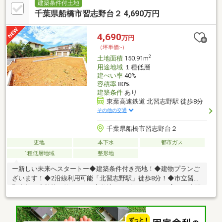
建築条件付土地
千葉県船橋市習志野台２ 4,690万円
4,690
万円
（坪単価:-）
2
土地面積
150.91m
用途地域
１種低層
建ぺい率
40%
容積率
80%
建築条件
あり
東葉高速鉄道 北習志野駅 徒歩8分
その他の交通
千葉県船橋市習志野台２
更地
本下水
都市ガス
1種低層地域
整形地
ー新しい未来へスタートー◆建築条件付き売地！◆建物プランご
ざいます！◆2沿線利用可能「北習志野駅」徒歩8分！◆市立習志
野台第一小学校 約400ｍ！◆敷地 45.65坪！ゆとりの広さ！◆陽
当り・通風良好！本日ご見学可能です！ご見学予約は【 ０４７
－３２３－６５２２ 】もちろん資料請求のみでも大歓迎です！
下記オレンジ色【資料請求する(無料)】をクリック！ご請求くだ