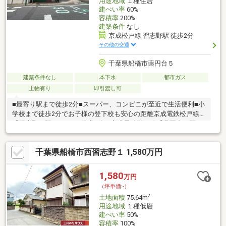
用途地域
１種住居
建ぺい率
60%
容積率
200%
建築条件
なし
京成松戸線 習志野駅 徒歩2分
その他の交通
千葉県船橋市薬円台５
建築条件なし
本下水
都市ガス
上物有り
即引渡し可
■最寄り駅まで徒歩2分■スーパー、コンビニが至近で生活便利■小
学校まで徒歩2分でお子様の登下校も安心の距離京成電鉄松戸線
「習志野」駅／150m（徒歩2分）京成電鉄松戸線「薬園台」駅／
780m（徒歩10分）東葉高速鉄道「北習志野」駅／950m（徒歩12
分）○○周辺環境○○ローソン・スリーエフ船橋習志野台店／
千葉県船橋市西習志野１ 1,580万円
150m（徒歩2分）マルエツ習志野店／160m（徒歩2分）ビッグ・
エー船橋習志野台店／420m（徒歩6分）船橋市立薬円台小学校／
160m（徒歩2分）
1,580
万円
（坪単価:-）
2
土地面積
75.64m
用途地域
１種低層
建ぺい率
50%
容積率
100%