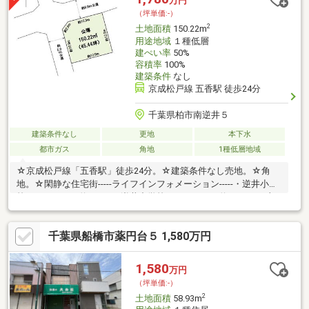
万円
す。お気軽にお問い合わせくださいませ！
（坪単価:-）
2
土地面積
150.22m
用途地域
１種低層
建ぺい率
50%
容積率
100%
建築条件
なし
京成松戸線 五香駅 徒歩24分
千葉県柏市南逆井５
建築条件なし
更地
本下水
都市ガス
角地
1種低層地域
☆京成松戸線「五香駅」徒歩24分。☆建築条件なし売地。☆角
地。☆閑静な住宅街-----ライフインフォメーション-----・逆井小学
校 約965ｍ・逆井中学校 約1555ｍ・土
南部保育園 約795ｍ・ヤオコー 約1815
ｍ・プラッツ五香 約1765ｍ・クスリのアオキ
千葉県船橋市薬円台５ 1,580万円
約1435ｍ・柏逆井南郵便局 約245ｍ・南部公
園 約400ｍ・市立図書館分館 約400ｍ
1,580
万円
（坪単価:-）
2
土地面積
58.93m