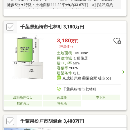
徒歩5分▼特徴・土地面積111.33平米(約33.67坪) ※別途私道約
1.19平米有・比較的整った土地形状・土地購入から竣工までがス
ムーズな建築条件付宅地販売▼周辺環境・コープ薬円台店 徒歩4
分(約320m)・エコ・ピア薬円台店 徒歩6分(約460m)・薬円台小学
千葉県船橋市七林町 3,180万円
校 徒歩7分(約550m)・薬円台公園 徒歩8分(約590m)※容積率は前面
道路幅員により160％に制限されます■ ご希望の住まい探しをお手
伝いします ━━━━━・・・物件の詳細・ご相談はお気軽にお問
3,180
万円
い合わせください。
（坪単価:-）
2
土地面積
105.38m
用途地域
１種住居
建ぺい率
60%
容積率
200%
建築条件
なし
京成松戸線 薬園台駅 徒歩5分
千葉県船橋市七林町
建築条件なし
南道路
本下水
都市ガス
整形地
千葉県松戸市胡録台 3,480万円