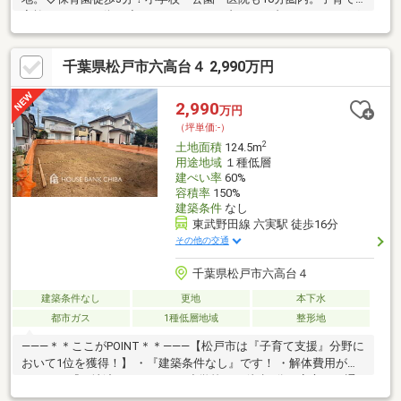
家族にやさしい街。◇マルエツも、セブンイレブンも、ドラッグ
セイムスも徒歩8分圏内！買い物ストレスフリーな暮らし。◇ご
自身での居住用はもちろん、賃貸用としてもおすすめです。お気
千葉県松戸市六高台４ 2,990万円
軽にお問い合わせ下さい。【フリーコール：0120-925-311】※法
令上の制限：建築基準法第22条区域※契約不適合責任免責（土
地・建物・設備）。※現況引き渡し。※建物：昭和50年築、木造2
2,990
万円
階建、床面積57.13平米（1階：31.46平米、2階：25.67平米）
（坪単価:-）
2
土地面積
124.5m
用途地域
１種低層
建ぺい率
60%
容積率
150%
建築条件
なし
東武野田線 六実駅 徒歩16分
その他の交通
千葉県松戸市六高台４
建築条件なし
更地
本下水
都市ガス
1種低層地域
整形地
―――＊＊ここがPOINT＊＊―――【松戸市は『子育て支援』分野に
おいて1位を獲得！】 ・『建築条件なし』です！ ・解体費用が掛
からない『更地渡し』です！ ・小学校まで徒歩4分、安心して通
学できますね！・自然があり緑が広がったのどかな住環境です♪⇒