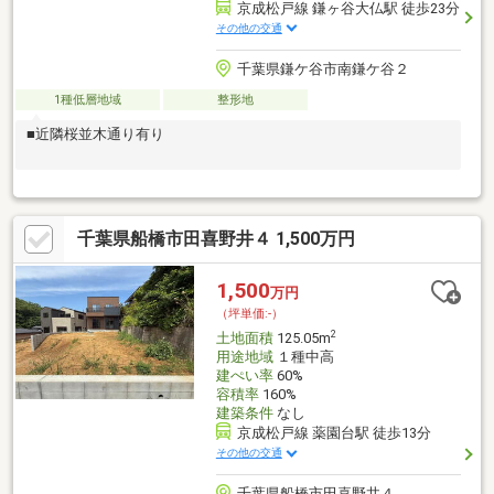
京成松戸線 鎌ヶ谷大仏駅 徒歩23分
その他の交通
千葉県鎌ケ谷市南鎌ケ谷２
1種低層地域
整形地
■近隣桜並木通り有り
千葉県船橋市田喜野井４ 1,500万円
1,500
万円
（坪単価:-）
2
土地面積
125.05m
用途地域
１種中高
建ぺい率
60%
容積率
160%
建築条件
なし
京成松戸線 薬園台駅 徒歩13分
その他の交通
千葉県船橋市田喜野井４