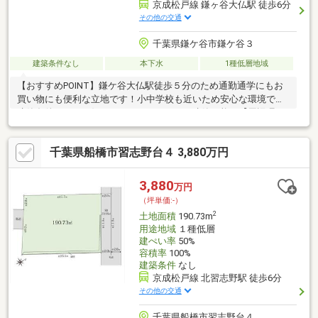
京成松戸線 鎌ヶ谷大仏駅 徒歩6分
その他の交通
千葉県鎌ケ谷市鎌ケ谷３
建築条件なし
本下水
1種低層地域
【おすすめPOINT】鎌ケ谷大仏駅徒歩５分のため通勤通学にもお
買い物にも便利な立地です！小中学校も近いため安心な環境です♪
建築条件なしでお好きなハウスメーカーで建築可能！【周辺環
境】鎌ケ谷市立東部小学校：徒歩７分鎌ケ谷市立第二中学校：徒
歩１０分鎌ケ谷ひかり幼稚園：徒歩１３分ビッグエー鎌ケ谷丸山
千葉県船橋市習志野台４ 3,880万円
店：徒歩１３分マルエツ鎌ケ谷大仏店：徒歩１５分・建物解体、
測量費用は売主負担となります。・契約不適合責任３ヶ月・前面
道路は４３条但し書き道路となっております。再建築の際は建築
3,880
万円
基準法４３条許可申請が必要。2014年に売主にて申請、許可取得
（坪単価:-）
経緯あり
2
土地面積
190.73m
用途地域
１種低層
建ぺい率
50%
容積率
100%
建築条件
なし
京成松戸線 北習志野駅 徒歩6分
その他の交通
千葉県船橋市習志野台４