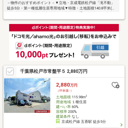
－物件のおすすめポイント－▼立地・京成電鉄松戸線「滝不動」
徒歩5分・第一種低層住居専用地域▼特徴・土地面積140.8平米(約
42.59坪) ※路地状敷地部分約28平米含む・通行人の視線や道路側
からの音が届きにくい旗竿地・ハウスメーカー・工務店を選択で
き、お好みのプランで建築可能・即引渡し可能(残金精算後)▼周
辺環境・御滝ハトの公園 徒歩4分(約310m)・船橋市立二和小学校
徒歩7分(約500m)・セブンイレブン船橋滝不動駅前店 徒歩6分(約
460m)■ ご希望の住まい探しをお手伝いします ━━━━━・・・
物件の詳細・ご相談はお気軽にお問い合わせください。
千葉県松戸市常盤平５ 2,880万円
2,880
万円
（坪単価:-）
2
土地面積
115.98m
用途地域
１種住居
建ぺい率
60%
容積率
200%
建築条件
なし
京成松戸線 五香駅 徒歩5分