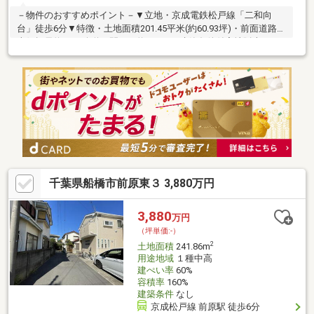
－物件のおすすめポイント－▼立地・京成電鉄松戸線「二和向
台」徒歩6分▼特徴・土地面積201.45平米(約60.93坪)・前面道路は
南側幅員約5.3m公道、間口は約13.0m・建築条件付宅地販売では
ありません・お好きなハウスメーカー・工務店で建築可能・現況
古家有、詳細はお問い合わせください▼周辺環境・ヨークフーズ
咲が丘店 徒歩8分(約620m)・船橋市立三咲小学校 徒歩8分(約
590m)・ローソン船橋二和東五丁目店 徒歩3分(約180m)■ ご希望
の住まい探しをお手伝いします ━━━━━・・・物件の詳細・ご
相談はお気軽にお問い合わせください。
千葉県船橋市前原東３ 3,880万円
3,880
万円
（坪単価:-）
2
土地面積
241.86m
用途地域
１種中高
建ぺい率
60%
容積率
160%
建築条件
なし
京成松戸線 前原駅 徒歩6分