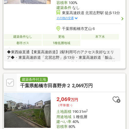
容積率
100%
建築条件
なし
東葉高速鉄道 北習志野駅 徒歩13分
その他の交通
千葉県船橋市芝山６
建築条件なし
更地
本下水
都市ガス
1種低層地域
◆東西線直通【東葉高速鉄道】2駅利用可のアクセス良好なエリ
ア◆・東葉高速鉄道「北習志野」歩13分・東葉高速鉄道「飯山
満」歩19分・区画整理が進んでいる東葉高速鉄道エリアで利便性
と景観を兼ね備える分譲地です！◆子育て環境充実！学校や病院
も徒歩圏なので、子育ても安心です◆・船橋市立高郷小学校まで
650m・船橋市立七林中学校まで900m・北習志野花輪病院まで
建築条件付土地
1600m◆夢をカタチにする完全自由設計◆・地震に強い2×4工法
千葉県船橋市田喜野井２ 2,069万円
なので、万が一の震災でも安心・自由設計で理想の暮らしを叶え
ませんか？詳細はオレンジの『資料請求』・赤色の『見学予約』
2,069
万円
ボタン、お電話でお問い合わせください♪
（坪単価:-）
2
土地面積
190.31m
用途地域
１種低層
建ぺい率
40%
容積率
80%