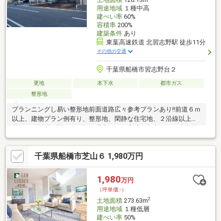
用途地域
１種中高
建ぺい率
60%
容積率
200%
建築条件
あり
東葉高速鉄道 北習志野駅 徒歩11分
その他の交通
千葉県船橋市習志野台２
更地
本下水
都市ガス
整形地
プランニングし易い整形地前面道路広々参考プランあり!!前道６ｍ
以上、建物プラン例有り、整形地、閑静な住宅地、２沿線以上利
用可、平坦地、駅まで平坦、緑豊かな住宅地、都市ガス、小学校
徒歩10分以内
千葉県船橋市芝山６ 1,980万円
1,980
万円
（坪単価:-）
2
土地面積
273.63m
用途地域
１種低層
建ぺい率
50%