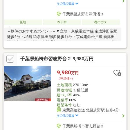
その他の交通
千葉県習志野市津田沼３
更地
本下水
都市ガス
－物件のおすすめポイント－▼立地・京成電鉄本線 京成津田沼駅
徒歩3分・JR総武線 津田沼駅 徒歩14分・京成電鉄松戸線 新津田沼
駅 徒歩14分▼特徴・土地購入から建築までスムーズに行える建築
条件付宅地販売・建物参考プラン有▼周辺環境・スーパー「東武
ストア」徒歩5分(約340m)・セブンイレブン 徒歩3分(約220m)・
千葉県船橋市習志野台２ 9,980万円
津田沼小学校 徒歩9分(約660m)・第五中学校 徒歩10分(約730m)※
容積率は前面道路幅員により160％に制限されます■ ご希望の住ま
い探しをお手伝いします ━━━━━・・・物件の詳細・ご相談は
9,980
万円
お気軽にお問い合わせください。
（坪単価:-）
2
土地面積
270.13m
用途地域
１種低層
建ぺい率
40%
容積率
80%
建築条件
なし
東葉高速鉄道 北習志野駅 徒歩4分
その他の交通
千葉県船橋市習志野台２