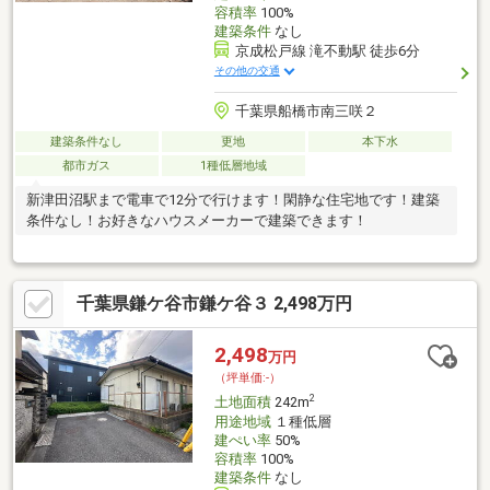
容積率
100%
建築条件
なし
京成松戸線 滝不動駅 徒歩6分
その他の交通
千葉県船橋市南三咲２
建築条件なし
更地
本下水
都市ガス
1種低層地域
新津田沼駅まで電車で12分で行けます！閑静な住宅地です！建築
条件なし！お好きなハウスメーカーで建築できます！
千葉県鎌ケ谷市鎌ケ谷３ 2,498万円
2,498
万円
（坪単価:-）
2
土地面積
242m
用途地域
１種低層
建ぺい率
50%
容積率
100%
建築条件
なし