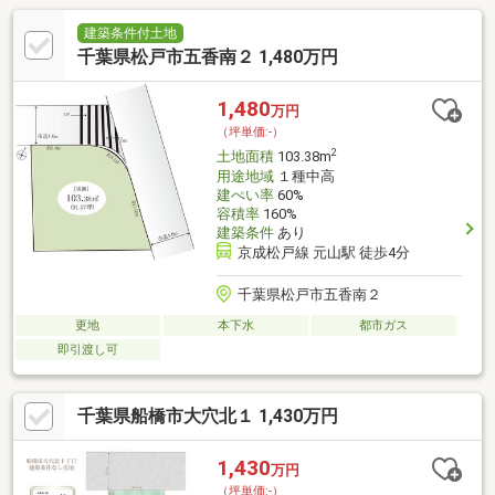
建築条件付土地
千葉県松戸市五香南２ 1,480万円
1,480
万円
（坪単価:-）
2
土地面積
103.38m
用途地域
１種中高
建ぺい率
60%
容積率
160%
建築条件
あり
京成松戸線 元山駅 徒歩4分
千葉県松戸市五香南２
更地
本下水
都市ガス
即引渡し可
千葉県船橋市大穴北１ 1,430万円
1,430
万円
（坪単価:-）