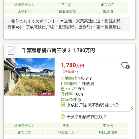
建築条件なし
本下水
都市ガス
上物有り
1種低層地域
整形地
－物件のおすすめポイント－▼立地・東葉高速鉄道「北習志野」
徒歩4分・京成電鉄松戸線「北習志野」徒歩5分・第一種低層住居
専用地域▼特徴・土地面積270.13平米(約81.71坪)・設計プランの
幅が広がる整形地・前面道路は幅員約6.0mの公道・建築条件付宅
地販売ではありません・お好みのハウスメーカー等で建築可能・
千葉県船橋市南三咲２ 1,780万円
現況古家有、詳細はお問い合わせください▼周辺環境・西友北習
志野店 徒歩3分(約190m)・習志野台第一小学校 徒歩6分(約450m)■
ご希望の住まい探しをお手伝いします ━━━━━・・・物件の詳
1,780
万円
細・ご相談はお気軽にお問い合わせください。
（坪単価:-）
2
土地面積
140.8m
用途地域
１種低層
建ぺい率
50%
容積率
100%
建築条件
なし
京成松戸線 滝不動駅 徒歩5分
千葉県船橋市南三咲２
建築条件なし
更地
本下水
都市ガス
即引渡し可
1種低層地域