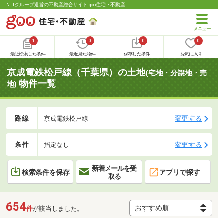
NTTグループ運営の不動産総合サイト goo住宅・不動産
1
0
0
0
最近検索した条件
最近見た物件
保存した条件
お気に入り
京成電鉄松戸線（千葉県）の土地
(宅地・分譲地・売
物件一覧
地)
路線
変更する
京成電鉄松戸線
条件
変更する
指定なし
新着メールを受
検索条件を保存
アプリで探す
取る
654
件
が該当しました。