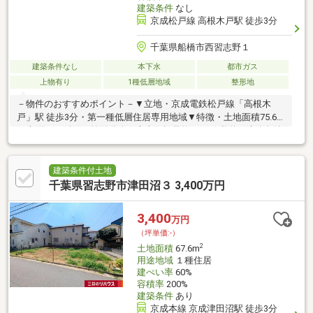
建築条件
なし
京成松戸線 高根木戸駅 徒歩3分
千葉県船橋市西習志野１
建築条件なし
本下水
都市ガス
上物有り
1種低層地域
整形地
－物件のおすすめポイント－▼立地・京成電鉄松戸線「高根木
戸」駅 徒歩3分・第一種低層住居専用地域▼特徴・土地面積75.64
平米(約22.88坪)・前面道路は南東側幅員約4.0mの私道・建築条件
付宅地販売ではありません・現況古家有・都市ガスに対応▼周辺
環境・スーパー「イオン高根木戸店」徒歩4分(約270m)・ローソ
ン船橋西習志野一丁目店 徒歩6分(約480m)・船橋市立高郷小学校
建築条件付土地
徒歩6分(約470m)・西習志野長太郎公園 徒歩3分(約240m)■ ご希望
千葉県習志野市津田沼３ 3,400万円
の住まい探しをお手伝いします ━━━━━・・・物件の詳細・ご
相談はお気軽にお問い合わせください。
3,400
万円
（坪単価:-）
2
土地面積
67.6m
用途地域
１種住居
建ぺい率
60%
容積率
200%
建築条件
あり
京成本線 京成津田沼駅 徒歩3分