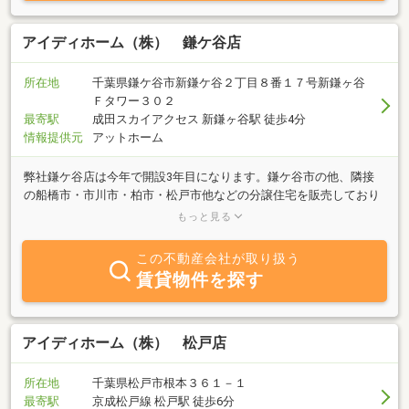
アイディホーム（株） 鎌ケ谷店
所在地
千葉県鎌ケ谷市新鎌ケ谷２丁目８番１７号新鎌ヶ谷
Ｆタワー３０２
最寄駅
成田スカイアクセス 新鎌ヶ谷駅 徒歩4分
情報提供元
アットホーム
弊社鎌ケ谷店は今年で開設3年目になります。鎌ケ谷市の他、隣接
の船橋市・市川市・柏市・松戸市他などの分譲住宅を販売しており
ます。長期優良住宅・ZEH水準を上回る断熱等級6・耐震等級最高ラ
もっと見る
ンクの3の高品質な住宅を提供しております。
この不動産会社が取り扱う
賃貸物件を探す
アイディホーム（株） 松戸店
所在地
千葉県松戸市根本３６１－１
最寄駅
京成松戸線 松戸駅 徒歩6分