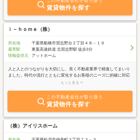
この不動産会社が取り扱う
賃貸物件を探す
ｉ－ｈｏｍｅ（株）
所在地
千葉県船橋市習志野台２丁目４８－１９
最寄駅
東葉高速鉄道 北習志野駅 徒歩3分
情報提供元
アットホーム
人と人とのつながりを大切にし、長く不動産業界で精進してまいり
ました。時代や流行とともに変化するお客様のニーズに的確に対応
し、多くのお客様から信頼と信用をいただく事ができたと自負して
もっと見る
おります。住まいも日々進化し、快適で高性能な住まいへと成長し
続けております。私たちi-home（アイホーム）も日々精進し、お客
この不動産会社が取り扱う
様一人ひとりに最適なご提案を心がけ、ご満足いただけるように邁
賃貸物件を探す
進してまいります。これからも「人と人とのつながり」を大切にし
て、お客様の良きパートナーとして信用していただけるような不動
産会社を目指し、スタッフ一同、務めさせて頂きます。
（株）アイリスホーム
所在地
千葉県松戸市仲井町３丁目７３－３