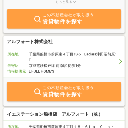
相談ごとにもファイナンシャルプランナーの責任者が対応致します
もっと見る
ので、お気軽に声をかけてください。お待ちしております。
この不動産会社が取り扱う
賃貸物件を探す
アルフォート株式会社
所在地
千葉県船橋市前原東４丁目18-6 Laclara津田沼前原1
F
最寄駅
京成電鉄松戸線 前原駅 徒歩1分
情報提供元
LIFULL HOME'S
この不動産会社が取り扱う
賃貸物件を探す
イエステーション船橋店 アルフォート（株）
所在地
千葉県船橋市前原東４丁目１８－６Ｌａ Ｃｌａｒ