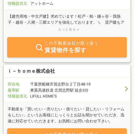
情報提供元
アットホーム
【建売用地・中古戸建】求めています！松戸・柏・鎌ヶ谷・我孫
子・越谷・八潮・三郷エリアを強化しております。＼ 貸戸建もア
イディホームにお任せください ／その他のご相談も是非お気軽に
もっと見る
ご連絡ください。
この不動産会社が取り扱う
賃貸物件を探す
ｉ－ｈｏｍｅ株式会社
所在地
千葉県船橋市習志野台２丁目48-19
最寄駅
東葉高速鉄道 北習志野駅 徒歩3分
情報提供元
LIFULL HOME'S
不動産を「買いたい・売りたい・借りたい・貸したい・リフォーム
をしたい」というお客様にじっくりとお話を聞かせていただき、迅
速に対応せていただきます。お気軽にお問い合わせ下さい。