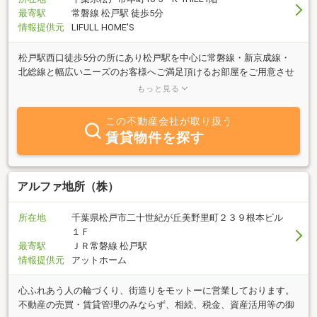
最寄駅
常磐線 松戸駅 徒歩5分
情報提供元
LIFULL HOME'S
松戸駅西口徒歩5分の所にあり松戸駅を中心に常磐線・新京成線・
北総線と幅広いニーズのお客様へご満足頂けるお部屋をご用意させ
て頂いております。ご購入や中古一戸建ての買取などお気軽にお問
もっと見る
い合わせください。
この不動産会社が取り扱う
賃貸物件を探す
アルファ地所（株）
所在地
千葉県松戸市二十世紀が丘美野里町２３９根本ビル
１Ｆ
最寄駅
ＪＲ常磐線 松戸駅
情報提供元
アットホーム
心ふれあう人の輪づくり、街造りをモットーに営業しております。
不動産の売買・賃貸管理のみならず、相続、税金、資産活用等の御