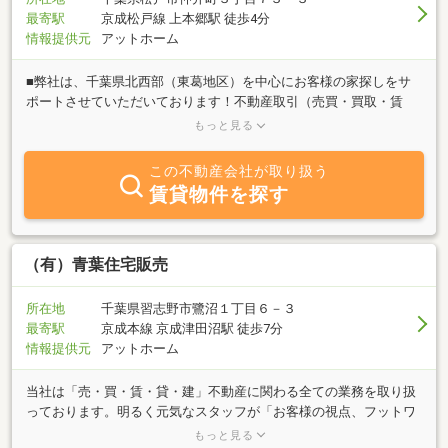
最寄駅
京成松戸線 上本郷駅 徒歩4分
情報提供元
アットホーム
■弊社は、千葉県北西部（東葛地区）を中心にお客様の家探しをサ
ポートさせていただいております！不動産取引（売買・買取・賃
貸・管理）リフォーム工事・注文住宅・空家相続相談等不動産に関
もっと見る
するご相談はお気軽にお問い合わせください。■新京成線「上本
郷」駅南口徒歩約4分！駅チカの店舗になります。駐車場完備（店
この不動産会社が取り扱う
舗から90mにございます。）■ご検討されているエリア・沿線が広
賃貸物件を探す
範囲でも、ご対応させていただきます。■キッズスペースやおむつ
替え台、個室等も完備しております。ご家族でのご来店も大歓迎で
す。■しつこい営業はいたしません。アットホームで、相談しやす
いお店作りをしております。■弊社、自宅兼店舗のため、ご予約を
（有）青葉住宅販売
いただければ営業時間外でもご対応が可能です。日中はご連絡が難
しい、仕事終わりにご相談したい、営業時間内に行けないなどお客
所在地
千葉県習志野市鷺沼１丁目６－３
様のご都合にできるかぎりご協力させていただきます。■連絡方法
最寄駅
京成本線 京成津田沼駅 徒歩7分
等も、ご来店以外に、電話、メール、ライン、手紙などご指定があ
情報提供元
アットホーム
れば、気兼ねなくお伝えください。■ローン等にご不安があるお客
様は、弊社のローン審査に特化したノウハウで全力サポートいたし
当社は「売・買・賃・貸・建」不動産に関わる全ての業務を取り扱
ます。
っております。明るく元気なスタッフが「お客様の視点、フットワ
ークの良さ、お客様に満足・感動して頂ける様なサービス」を心が
もっと見る