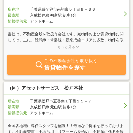
所在地
千葉県鎌ケ谷市南初富５丁目９－６６
最寄駅
京成松戸線 初富駅 徒歩1分
情報提供元
アットホーム
当社は、不動産全般を取扱う会社です。売物件および賃貸物件に関
しては、主に、総武線・常磐線・新京成線エリアに多数、物件を取
り扱っておりますので、このエリアで不動産もしくはお部屋をお探
もっと見る
しの方がいらっしゃいましたら、是非、当社へ御連絡下さい。きっ
と希望される物件が見つかるはずです。
この不動産会社が取り扱う
賃貸物件を探す
（同）アセットサービス 松戸本社
所在地
千葉県松戸市五香南１丁目１１－７
最寄駅
京成松戸線 元山駅 徒歩1分
情報提供元
アットホーム
全国各地域に専任スタッフを配置！！最適なご提案を行っておりま
す。不動産売買、土地活用、リフォームを始め、不動産に係る全般