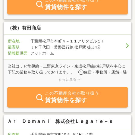
この不動産会社が取り扱う
賃貸物件を探す
（株）有田商店
所在地
千葉県松戸市本町４－１１アリタビル１Ｆ
最寄駅
ＪＲ千代田・常磐緩行線 松戸駅 徒歩1分
情報提供元
アットホーム
当社はＪＲ常磐線・上野東京ライン・京成松戸線の松戸駅を中心に
下記の業務を取り扱っております。、 ①住居・事務所・店舗・駐
車場等の賃貸仲介業務・管理業務 ②土地・住居から事業用不動産
もっと見る
等の売買仲介や買取りご相続やご所有の不動産に対しての様々ご相
談（松戸市無料不動産相談員在籍）も承っております！皆様のご要
この不動産会社が取り扱う
望に寄り添った対応を全力投球いたしますので是非お気軽にご相
賃貸物件を探す
談・お問合せ下さい。
Ａｒ Ｄｏｍａｎｉ 株式会社Ｌｅｇａｒｅ－ｓ
所在地
千葉県松戸市本町10-5 K-1HILL1階