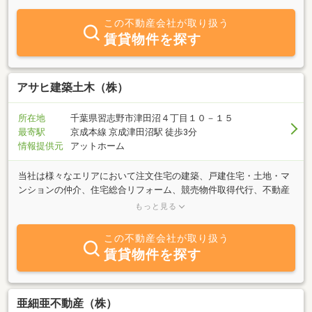
けお客様の御来店・お電話をお待ちしております。お気軽にお立ち
寄り下さい。
この不動産会社が取り扱う
賃貸物件を探す
アサヒ建築土木（株）
所在地
千葉県習志野市津田沼４丁目１０－１５
最寄駅
京成本線 京成津田沼駅 徒歩3分
情報提供元
アットホーム
当社は様々なエリアにおいて注文住宅の建築、戸建住宅・土地・マ
ンションの仲介、住宅総合リフォーム、競売物件取得代行、不動産
の買い取り、賃貸の仲介・管理と売買・賃貸を問わず多岐に渡りお
もっと見る
客様と供に永い間歩んでまいりました。常時新鮮な物件・情報をと
りそろえておりますのでお気軽に御連絡・御相談下さい。
この不動産会社が取り扱う
賃貸物件を探す
亜細亜不動産（株）