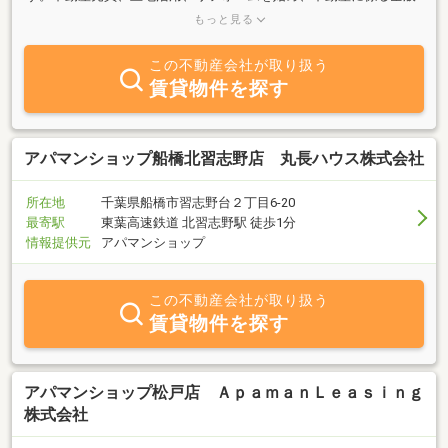
に対応しています。地域に根差して誠実に対応していますので、お
もっと見る
気軽にお問合せ下さい。
この不動産会社が取り扱う
賃貸物件を探す
アパマンショップ船橋北習志野店 丸長ハウス株式会社
所在地
千葉県船橋市習志野台２丁目6-20
最寄駅
東葉高速鉄道 北習志野駅 徒歩1分
情報提供元
アパマンショップ
この不動産会社が取り扱う
賃貸物件を探す
アパマンショップ松戸店 ＡｐａｍａｎＬｅａｓｉｎｇ
株式会社