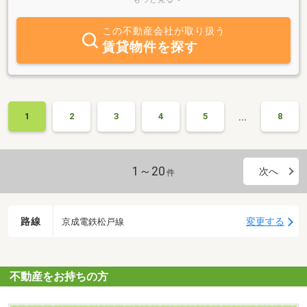
致します”お客様のワガママなお部屋探しお手伝いします。”紹介取
扱メーカー：セキスイハイム、大和ハウス、大東建託、レオパレス
この不動産会社が取り扱う
２１など
賃貸物件を探す
…
1
2
3
4
5
8
1～20
次へ
件
路線
変更する
京成電鉄松戸線
不動産をお持ちの方