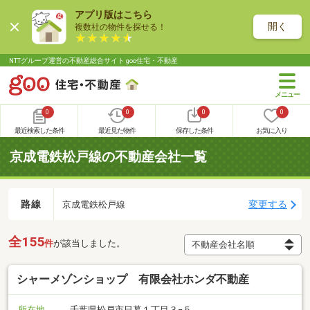
アプリ版はこちら
開く
複数社の物件を探せる！
NTTグループ運営の不動産総合サイト goo住宅・不動産
0
0
0
0
最近検索した条件
最近見た物件
保存した条件
お気に入り
京成電鉄松戸線の不動産会社一覧
路線
変更する
京成電鉄松戸線
全155
件
が該当しました。
シャーメゾンショップ 有限会社ホンダ不動産
所在地
千葉県松戸市日暮１丁目３−５