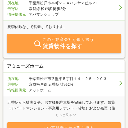
所在地
千葉県松戸市本町２－４ハシヤマビル２Ｆ
最寄駅
常磐線 松戸駅 徒歩2分
情報提供元
アパマンショップ
夏季休暇なしで営業しております。
この不動産会社が取り扱う
賃貸物件を探す
アミューズホーム
所在地
千葉県松戸市常盤平５丁目１４－２８－２０３
最寄駅
京成松戸線 五香駅 徒歩2分
情報提供元
アットホーム
五香駅から徒歩２分、お客様用駐車場を完備しております。賃貸
（アパートマンション・事業用テナント・貸地）および売買（住
宅、事業用物件）を扱っております。内外装リフォームも多数実績
もっと見る
ございます。お気軽にご相談ください。各々の物件に適したリフォ
ームをご提案しております。