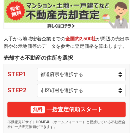
大手から地域密着企業までの
全国約2,500社
が周辺の売出事
例や公示地価等のデータを参考に査定価格を算出します。
売却する不動産の住所を選択
STEP1
STEP2
一括査定依頼スタート
無料
不動産売却サイトHOME4U（ホームフォーユー）と提携している不動産会
社に一括査定依頼ができます。