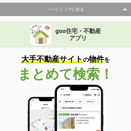
ページトップに戻る
goo住宅・不動産
アプリ
大手不動産サイト
物件
の
を
まとめて検索！