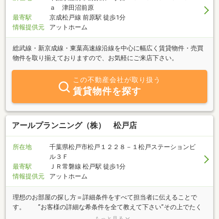
ａ 津田沼前原
最寄駅
京成松戸線 前原駅 徒歩1分
情報提供元
アットホーム
総武線・新京成線・東葉高速線沿線を中心に幅広く賃貸物件・売買
物件を取り揃えておりますので、お気軽にご来店下さい。
この不動産会社が取り扱う
賃貸物件を探す
アールプランニング（株） 松戸店
所在地
千葉県松戸市松戸１２２８－１松戸ステーションビ
ル３Ｆ
最寄駅
ＪＲ常磐線 松戸駅 徒歩1分
情報提供元
アットホーム
理想のお部屋の探し方＝詳細条件をすべて担当者に伝えることで
す。 ”お客様の詳細な希条件を全て教えて下さい”その上でたく
さんのお部屋ご紹介させて頂きます。 気になるお部屋全てご案内
もっと見る