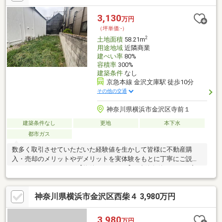
の自然が楽しめる「称名寺」まで徒歩10分♪桜や紅葉の時期の散
策は特におすすめです！◆レトロな雰囲気と親しみやすい個人店
3,130
万円
が並ぶ商店街「すずらん通り」至近！◇48台の無料駐車場完備の
（坪単価:-）
西友能見台店は24時間営業・年中無休♪
2
土地面積
58.21m
用途地域
近隣商業
建ぺい率
80%
容積率
300%
建築条件
なし
京急本線 金沢文庫駅 徒歩10分
その他の交通
神奈川県横浜市金沢区寺前１
建築条件なし
更地
本下水
都市ガス
数多く取引させていただいた経験値を生かして皆様に不動産購
入・売却のメリットやデメリットを実体験をもとに丁寧にご説明
させていただきます。【物件のポイント】■建築条件なし！ご家
族に合った間取りを考えることができます！■駅前平坦徒歩１０
分の好立地！■徒歩圏内にスーパーや役所、学校があり生活利便
神奈川県横浜市金沢区西柴４ 3,980万円
性良好！■建蔽率80％・容積率300％■前面道路は幅員１５ｍの公
道です◇Webには掲載仕切れない資料もお送りいたします。お気
軽にお問合せください♪◇Webシステム（zoom等）を利用しての
3,980
万円