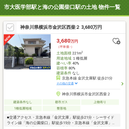
市大医学部駅と海の公園柴口駅の土地 物件一覧
神奈川県横浜市金沢区西柴２ 3,680万円
3,680
万円
（坪単価:-）
2
土地面積
221m
用途地域
１種低層
建ぺい率
40%
容積率
80%
建築条件
なし
京急本線 金沢文庫駅 徒歩21分
その他の交通
神奈川県横浜市金沢区西柴２
建築条件なし
都市ガス
上物有り
1種低層地域
整形地
■交通アクセス・京急本線「金沢文庫」駅徒歩21分・シーサイド
ライン線「海の公園柴口」駅徒歩15分・京急本線「金沢文庫」駅
バス8分 「西柴四丁目」バス停徒歩6分■土地情報・土地面積：