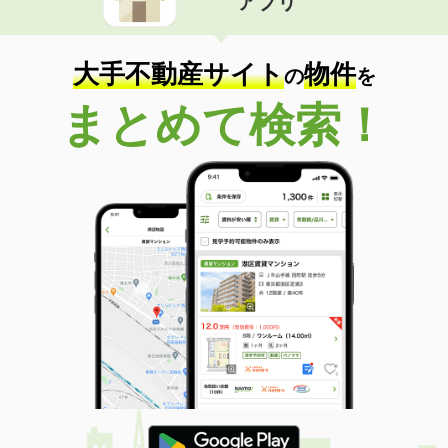
アプリ
大手不動産サイト
物件
の
を
まとめて検索！