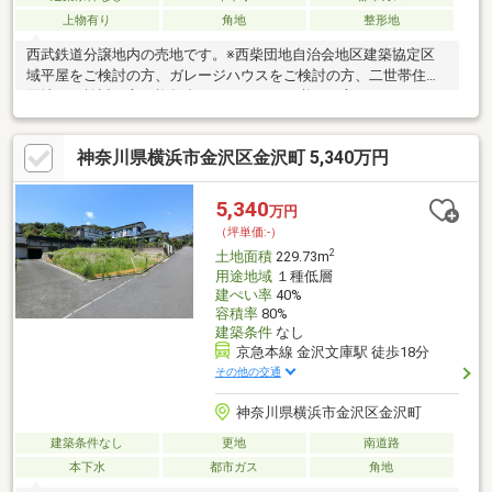
上物有り
角地
整形地
西武鉄道分譲地内の売地です。※西柴団地自治会地区建築協定区
域平屋をご検討の方、ガレージハウスをご検討の方、二世帯住宅
用地をご検討の方、複数台カースペースが必要な方へおススメで
す♪諸条件はお気軽にご相談ください。お好きなハウスメーカー／
工務店にてご建築いただけます♪【既存家屋】昭和51年4月築木造
神奈川県横浜市金沢区金沢町 5,340万円
スレート葺2階建延べ床面積97.71㎡ 以上詳細は、担当：中島
（なかじま）へお気軽にお問合せください
5,340
万円
（坪単価:-）
2
土地面積
229.73m
用途地域
１種低層
建ぺい率
40%
容積率
80%
建築条件
なし
京急本線 金沢文庫駅 徒歩18分
その他の交通
神奈川県横浜市金沢区金沢町
建築条件なし
更地
南道路
本下水
都市ガス
角地