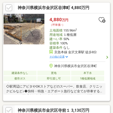
し】お好きなハウスメーカーや工務店で建築可能。ご家族のライ
神奈川県横浜市金沢区谷津町 4,880万円
フスタイルに合わせた、こだわりのマイホームを実現できます。
【選べる建築プランもご用意】売主による請負プランも選択可
能。＋200万円で間取り変更ができる柔軟なプランもご用意して
4,880
万円
おります。【2路線利用可能なアクセス】「海の公園柴口」駅徒歩
（坪単価:-）
8分、「金沢文庫」駅徒歩14分。通勤・通学
2
土地面積
155.96m
用途地域
１種低層
建ぺい率
50%
容積率
100%
建築条件
なし
京急本線 金沢文庫駅 徒歩8分
その他の交通
神奈川県横浜市金沢区谷津町
建築条件なし
更地
本下水
都市ガス
即引渡し可
1種低層地域
◇駅周辺にアピタやOKストアなどのスーパー、飲食店、クリニッ
クビルなど♪◆快特・特急・エアポート急行など全てが停車する
ターミナル駅「金沢文庫」♪◇土地面積約47坪と様々な間取りが
楽しめます♪◆西側には約３ｍの通路があり陽当たり良好な土地
です！◇更地につき解体費用等が抑えられます！◆建築条件はあ
神奈川県横浜市金沢区寺前１ 3,130万円
りません、お好きなハウスメーカーで建築できます！◇四季折々