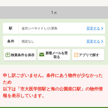
の自然が楽しめる「称名寺」まで徒歩10分♪桜や紅葉の時期の散
策は特におすすめです！◆レトロな雰囲気と親しみやすい個人店
が並ぶ商店街「すずらん通り」至近！◇48台の無料駐車場完備の
1
件
西友能見台店は24時間営業・年中無休♪
駅
変更する
金沢シーサイドＬ/八景島
条件
変更する
指定なし
新着メールを受
検索条件を保存
アプリで探す
取る
申し訳ございません。条件にあう物件が少なかった
ため
以下は「市大医学部駅と海の公園柴口駅」の物件情
報を表示しています。