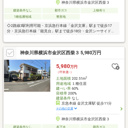
神奈川県横浜市金沢区西柴３
建築条件なし
都市ガス
上物有り
1種低層地域
整形地
◇2路線3駅利用可能・京浜急行本線「金沢文庫」駅まで徒歩17
分・京浜急行本線「能見台」駅まで徒歩18分・金沢シーサイドラ
イン「海の公園柴口」駅まで徒歩17分◇建築条件付き土地ではご
ざいません。◇閑静な住宅地◇整形地
神奈川県横浜市金沢区西柴３ 5,980万円
5,980
万円
（坪単価:-）
2
土地面積
202.51m
用途地域
１種住居
建ぺい率
60%
容積率
200%
建築条件
なし
京急本線 金沢文庫駅 徒歩11分
その他の交通
神奈川県横浜市金沢区西柴３
建築条件なし
本下水
都市ガス