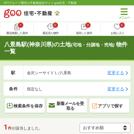
NTTグループ運営の不動産総合サイト goo住宅・不動産
1
0
0
0
最近検索した条件
最近見た物件
保存した条件
お気に入り
八景島駅(神奈川県)の土地
物件
(宅地・分譲地・売地)
一覧
駅
変更する
金沢シーサイドＬ/八景島
条件
変更する
指定なし
新着メールを受
検索条件を保存
アプリで探す
取る
1
件
が該当しました。