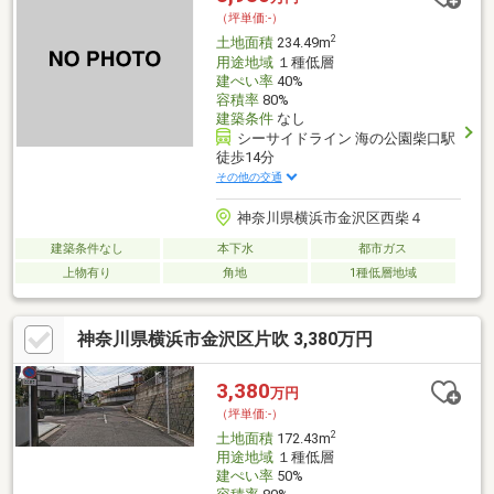
ご商談も承ります。◇当日見学予約も承ります。【資料請求】か
（坪単価:-）
らご予約ください♪
2
土地面積
234.49m
用途地域
１種低層
建ぺい率
40%
容積率
80%
建築条件
なし
シーサイドライン 海の公園柴口駅
徒歩14分
その他の交通
神奈川県横浜市金沢区西柴４
建築条件なし
本下水
都市ガス
上物有り
角地
1種低層地域
神奈川県横浜市金沢区片吹 3,380万円
3,380
万円
（坪単価:-）
2
土地面積
172.43m
用途地域
１種低層
建ぺい率
50%