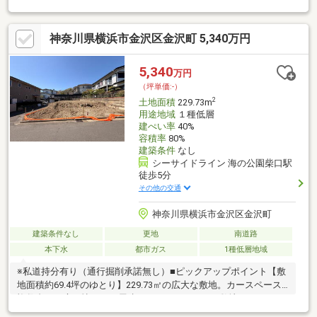
221.00㎡（約66.85坪）・南東側接道 幅員約6.4ｍ／接面約11.5
ｍ・建築条件付土地ではありません。 お好きなハウスメーカ
神奈川県横浜市金沢区金沢町 5,340万円
ー・工務店で建築できます！・第一種低層住居専用地域・閑静な
住宅街のため、住環境良好です！・建ぺい率40％・容積率80％
5,340
万円
（坪単価:-）
2
土地面積
229.73m
用途地域
１種低層
建ぺい率
40%
容積率
80%
建築条件
なし
シーサイドライン 海の公園柴口駅
徒歩5分
その他の交通
神奈川県横浜市金沢区金沢町
建築条件なし
更地
南道路
本下水
都市ガス
1種低層地域
※私道持分有り（通行掘削承諾無し）■ピックアップポイント【敷
地面積約69.4坪のゆとり】229.73㎡の広大な敷地。カースペース
複数台やお庭、憧れの平屋建てなど、ゆとりある敷地だからこそ
叶う多彩なプランに対応可能です。【自由設計が叶う建築条件な