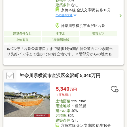
容積率
80%
建築条件
なし
京急本線 金沢文庫駅 徒歩15分
その他の交通
神奈川県横浜市金沢区片吹
建築条件なし
本下水
都市ガス
上物有り
1種低層地域
●バス停「片吹公園東口」まで徒歩1分●南西側公道面につき陽当
り良好バス停まで徒歩1分の好立地です。２階部分からの眺めも良
く、陽当りもとても良い物件です。お気軽にお問い合わせくださ
い。
神奈川県横浜市金沢区金沢町 5,340万円
5,340
万円
（坪単価:-）
2
土地面積
229.73m
用途地域
１種低層
建ぺい率
40%
容積率
80%
建築条件
なし
京急本線 金沢文庫駅 徒歩16分