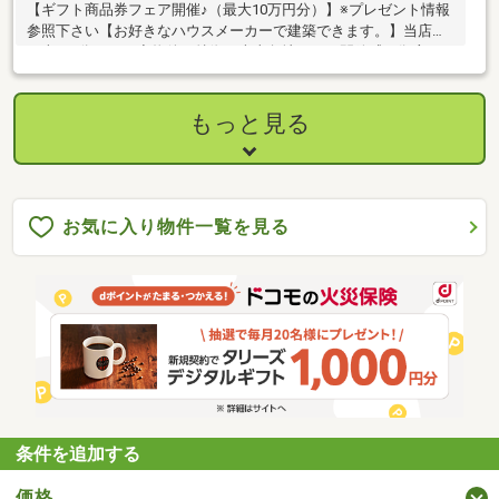
【ギフト商品券フェア開催♪（最大10万円分）】※プレゼント情報
参照下さい【お好きなハウスメーカーで建築できます。】当店か
ら車で7分です。◆物件の特徴・南東角地につき開放感が御座い
ます。・陽当たり良好・カースペース複数台可◆アクセス・「金
沢文庫」・「海の公園柴口」駅利用可で都心へのアクセス良好◆
周辺環境・金沢区には称名寺、ブランチ横浜南部市場、三井アウ
もっと見る
トレットパーク、コストコ、海の公園、八景島シーパラダイス等
メジャー商業施設が充実しております。・近隣には公園が多く有
り住環境良好です。
お気に入り物件一覧を見る
条件を追加する
価格