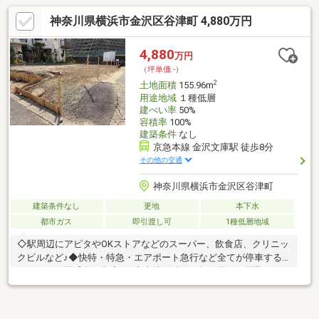
神奈川県横浜市金沢区谷津町 4,880万円
4,880
万円
（坪単価:-）
2
土地面積
155.96m
用途地域
１種低層
建ぺい率
50%
容積率
100%
建築条件
なし
京急本線 金沢文庫駅 徒歩8分
その他の交通
神奈川県横浜市金沢区谷津町
建築条件なし
更地
本下水
都市ガス
即引渡し可
1種低層地域
◇駅周辺にアピタやOKストアなどのスーパー、飲食店、クリニッ
クビルなど♪◆快特・特急・エアポート急行など全てが停車する
ターミナル駅「金沢文庫」♪◇土地面積約47坪と様々な間取りが
楽しめます♪◆西側には約３ｍの通路があり陽当たり良好な土地
です！◇更地につき解体費用等が抑えられます！◆建築条件はあ
りません、お好きなハウスメーカーで建築できます！◇四季折々