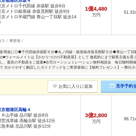
東京都港区赤坂４
東京メトロ千代田線 赤坂駅 徒歩6分
1億4,480
東京メトロ銀座線 赤坂見附駅 徒歩9分
51.32
万円
東京メトロ半蔵門線 青山一丁目駅 徒歩14
分
ガス
整形地
多用途に◎◆千代田線赤坂駅６分◆丸ノ内線・銀座線赤坂見附駅９分◆青山一丁目駅徒
. □□□□■ウォールメイトは【かかりつけの不動産屋】として 徹底的にまで顧客主義を
し、最良の不動産をご提案■住宅ローンシュミレーション無料相談会 毎日随時開
 分かりやすく解説したガイドブックをご希望者様に【無料プレゼント】～弊社ホームページ～htt
見学予約
お気に入りに追加
東京都港区高輪４
3億2,800
ＪＲ山手線 品川駅 徒歩8分
96.71
都営浅草線 高輪台駅 徒歩12分
万円
京急本線 北品川駅 徒歩12分