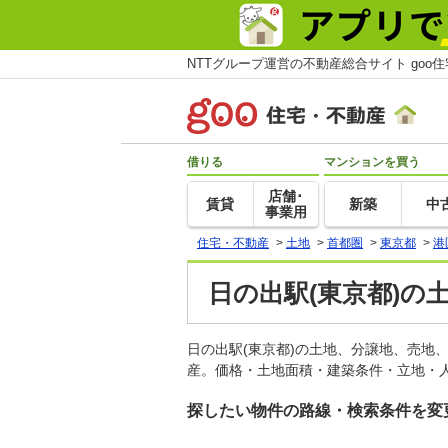
NTTグループ運営の不動産総合サイト goo
借りる
マンションを買う
店舗･
賃貸
新築
中
事業用
住宅・不動産
>
土地
>
首都圏
>
東京都
>
港
日の出駅(東京都)の
日の出駅(東京都)の土地、分譲地、売地
産。価格・土地面積・建築条件・立地・人
探したい物件の路線・検索条件を変