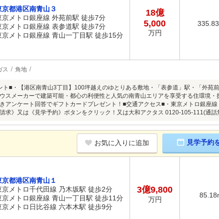
東京都港区南青山３
18億
東京メトロ銀座線 外苑前駅 徒歩7分
5,000
335.8
東京メトロ銀座線 表参道駅 徒歩7分
万円
東京メトロ銀座線 青山一丁目駅 徒歩15分
ガス
角地
ント■・【港区南青山3丁目】100坪越えのゆとりある敷地・「表参道」駅・「外苑
ウスメーカーで建築可能・都心の利便性と人気の南青山エリアを享受する住環境・
アンケート回答でギフトカードプレゼント！■交通アクセス■・東京メトロ銀座線【表参道】駅徒歩7分
求》又は《見学予約》ボタンをクリック！又は大和アクタス 0120-105-111(通話
見学予約
お気に入りに追加
東京都港区南青山１
3億9,800
東京メトロ千代田線 乃木坂駅 徒歩2分
85.18
東京メトロ銀座線 青山一丁目駅 徒歩11分
万円
東京メトロ日比谷線 六本木駅 徒歩9分