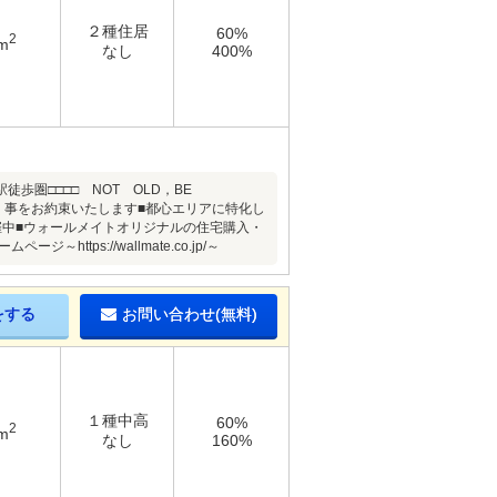
２種住居
60%
2
m
なし
400%
歩圏□□□□ NOT OLD，BE
貫く事をお約束いたします■都心エリアに特化し
催中■ウォールメイトオリジナルの住宅購入・
ps://wallmate.co.jp/～
をする
お問い合わせ(無料)
１種中高
60%
2
m
なし
160%