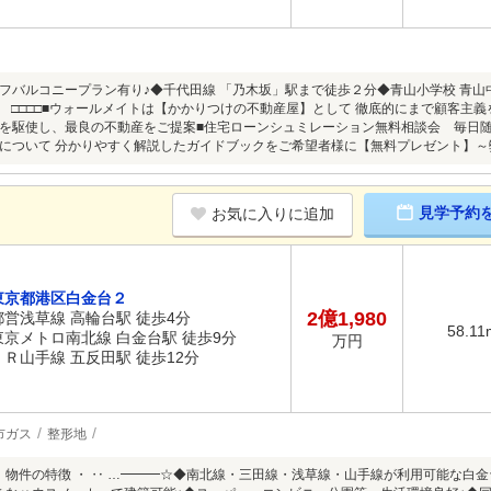
ーフバルコニープラン有り♪◆千代田線 「乃木坂」駅まで徒歩２分◆青山小学校 青山中学
SIC. □□□□■ウォールメイトは【かかりつけの不動産屋】として 徹底的にまで顧客
を駆使し、最良の不動産をご提案■住宅ローンシュミレーション無料相談会 毎日
ついて 分かりやすく解説したガイドブックをご希望者様に【無料プレゼント】～弊社ホームページ～
見学予約
お気に入りに追加
東京都港区白金台２
2億1,980
都営浅草線 高輪台駅 徒歩4分
58.11
東京メトロ南北線 白金台駅 徒歩9分
万円
ＪＲ山手線 五反田駅 徒歩12分
市ガス
整形地
・ 物件の特徴 ・ ‥ …━━━☆◆南北線・三田線・浅草線・山手線が利用可能な白