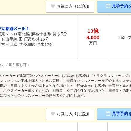
見学予約
お気に入りに追加
東京都港区三田１
13億
東京メトロ南北線 麻布十番駅 徒歩5分
8,000
253.2
ＪＲ山手線 田町駅 徒歩16分
万円
都営三田線 芝公園駅 徒歩12分
ガス
即引渡し可
スメーカーで建築可能ハウスメーカーにお悩みのお客様は『ミラクラスマッチング
マツハウスの宅地を購入されるお客様に、最適なハウスメーカーを紹介するシステ
様のご負担はありません◎中立的な立場からのご紹介本当にお客様に最適だと思わ
、ハウスメーカー選りすぐりの「担当者」をご紹介住宅展示場だと、担当者との出
にぴったりのハウスメーカーの担当者をご紹介します。
見学予約
お気に入りに追加