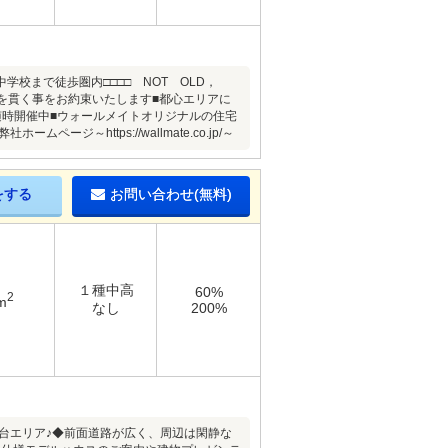
校まで徒歩圏内□□□□ NOT OLD，
主義を貫く事をお約束いたします■都心エリアに
随時開催中■ウォールメイトオリジナルの住宅
https://wallmate.co.jp/～
をする
お問い合わせ(無料)
１種中高
60%
2
m
なし
200%
金台エリア♪◆前面道路が広く、周辺は閑静な