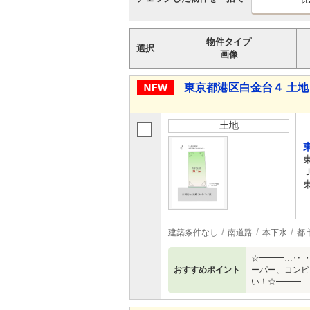
物件タイプ
選択
画像
東京都港区白金台４ 土地
土地
建築条件なし
南道路
本下水
都
☆━━━…‥ 
おすすめポイント
ーパー、コンビ
い！☆━━━…‥