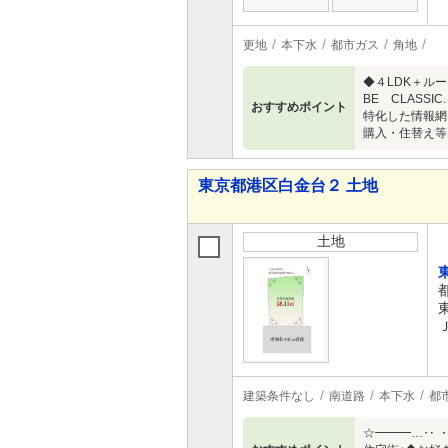
更地
本下水
都市ガス
角地
◆４LDK＋ル
BE CLAS
おすすめポイント
特化した情報網
購入・住替え等に
東京都港区白金台２ 土地
土地
建築条件なし
南道路
本下水
都
☆━━━…‥ 