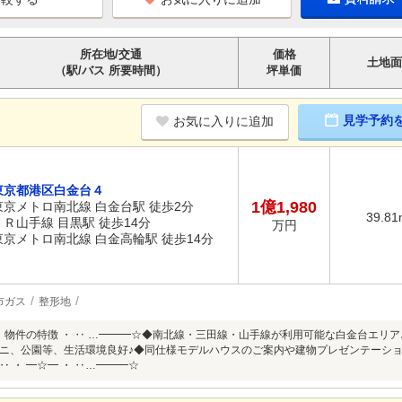
所在地/交通
価格
土地面
（駅/バス 所要時間）
坪単価
見学予約
お気に入りに追加
東京都港区白金台４
1億1,980
東京メトロ南北線 白金台駅 徒歩2分
39.81
ＪＲ山手線 目黒駅 徒歩14分
万円
東京メトロ南北線 白金高輪駅 徒歩14分
市ガス
整形地
・ 物件の特徴 ・ ‥ …━━━☆◆南北線・三田線・山手線が利用可能な白金台エリ
ニ、公園等、生活環境良好♪◆同仕様モデルハウスのご案内や建物プレゼンテーショ
 ・ ━☆━ ・ ‥…━━━☆