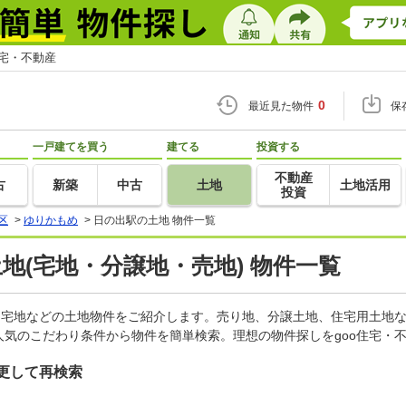
住宅・不動産
0
最近見た物件
保
一戸建てを買う
建てる
投資する
不動産
古
新築
中古
土地
土地活用
投資
区
>
ゆりかもめ
>
日の出駅の土地 物件一覧
土地(宅地・分譲地・売地) 物件一覧
、宅地などの土地物件をご紹介します。売り地、分譲土地、住宅用土地な
気のこだわり条件から物件を簡単検索。理想の物件探しをgoo住宅・
更して再検索