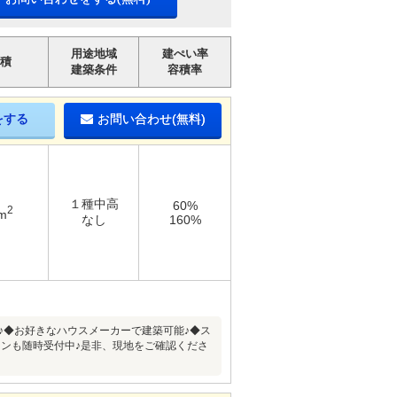
用途地域
建ぺい率
積
建築条件
容積率
をする
お問い合わせ(無料)
１種中高
60%
2
m
なし
160%
ア♪◆お好きなハウスメーカーで建築可能♪◆ス
ンも随時受付中♪是非、現地をご確認くださ