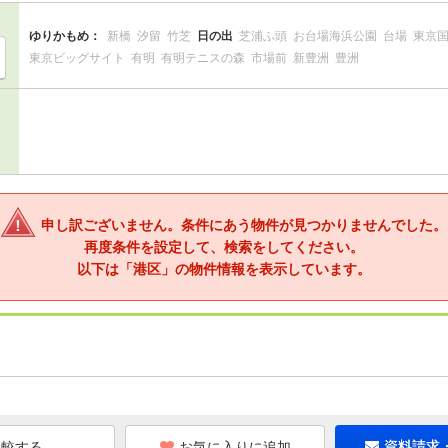
ゆりかもめ：
新橋
汐留
竹芝
日の出
芝浦ふ頭
お台場海浜公園
台場
東京
東京ビッグサイト
有明
有明テニスの森
市場前
新豊洲
豊洲
申し訳ございません。条件にあう物件が見つかりませんでした。
再度条件を設定して、検索をしてください。
以下は「港区」の物件情報を表示しています。
お気に入りに追加
資料請求