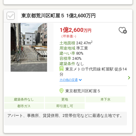
で約760ｍ 徒歩10分◆陽当たり良好◆建築条件つき土地ではご
ざいませんので お好きなハウスメーカーで建築可能です。
東京都荒川区町屋５ 1億2,600万円
1億2,600
万円
（坪単価:-）
2
土地面積
242.47m
用途地域
準工業
建ぺい率
80%
容積率
240%
建築条件
なし
東京メトロ千代田線 町屋駅 徒歩14
分
その他の交通
東京都荒川区町屋５
建築条件なし
更地
本下水
都市ガス
即引渡し可
アパート、事務所、賃貸併用、2世帯住宅などに最適な土地です。