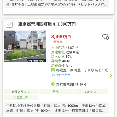
分 他▼特徴・土地面積218.01平米(約65.94坪) ※セットバック約
18平米を含む※別途私道約6平米有・北側間口は約19.6mの広さ・
西側が通路につき開放感有・お好みの工務店等で建築可能▼周辺
環境・ビッグ・エー荒川三丁目店 徒歩1分(約60m)※容積率は前面
東京都荒川区町屋４ 3,390万円
道路幅員により240%に制限されます※準防火地域、第三種高度地
区、新防火地域、特別工業地区、敷地面積の最低限度60平米■ ご
希望の住まい探しをお手伝いします ━━━━━・・・物件の詳
3,390
万円
細・ご相談はお気軽にお問い合わせください。
（坪単価:-）
2
土地面積
43.07m
用途地域
近隣商業
建ぺい率
80%
容積率
400%
建築条件
なし
都電荒川線 町屋二丁目駅 徒歩10分
その他の交通
東京都荒川区町屋４
建築条件なし
更地
都市ガス
即引渡し可
〇営団地下鉄千代田線「町屋」駅まで約1000ｍ 徒歩13分〇京成
本線「町屋」駅まで約1040ｍ 徒歩13分〇都電荒川線「町屋駅
前」駅まで約930ｍ 徒歩12分〇都電荒川線「町屋二丁目」駅ま