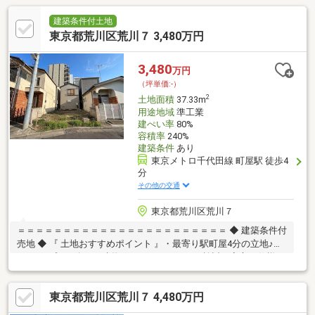
建築条件付土地
東京都荒川区荒川７ 3,480万円
3,480
万円
（坪単価:-）
2
土地面積
37.33m
用途地域
準工業
建ぺい率
80%
容積率
240%
建築条件
あり
東京メトロ千代田線 町屋駅 徒歩4
分
その他の交通
東京都荒川区荒川７
＝＝＝＝＝＝＝＝＝＝＝＝＝＝＝＝＝＝＝＝＝＝＝ ◆ 建築条件付
売地 ◆ 『 土地おすすめポイント 』・最寄り駅町屋4分の立地♪・
3LDKのプラン有り… 建物イメージがしやすく検討も安心・仕様・
間取り相談可 … ライフスタイルに合わせた設計対応『 ロケーショ
ン 』・複数駅・複数路線利用可 … 通勤・通学もスムーズ・都心へ
東京都荒川区荒川７ 4,480万円
軽快アクセス … 暮らしの幅が広がる立地『 サポート内容 』・仕
様書のご案内・間取り／資金計画のご相談可能＝＝＝＝＝＝＝＝