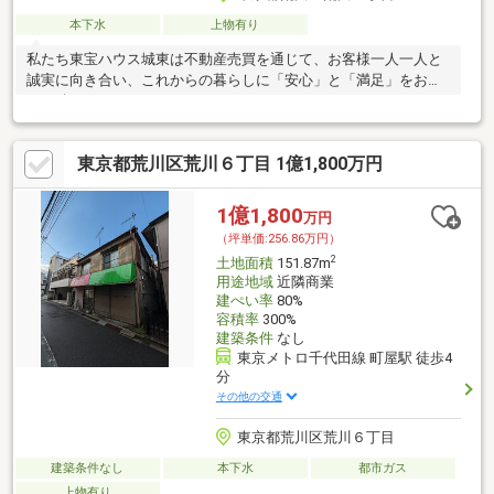
本下水
上物有り
私たち東宝ハウス城東は不動産売買を通じて、お客様一人一人と
誠実に向き合い、これからの暮らしに「安心」と「満足」をお届
けし続けていきます。
東京都荒川区荒川６丁目 1億1,800万円
1億1,800
万円
（坪単価:256.86万円）
2
土地面積
151.87m
用途地域
近隣商業
建ぺい率
80%
容積率
300%
建築条件
なし
東京メトロ千代田線 町屋駅 徒歩4
分
その他の交通
東京都荒川区荒川６丁目
建築条件なし
本下水
都市ガス
上物有り