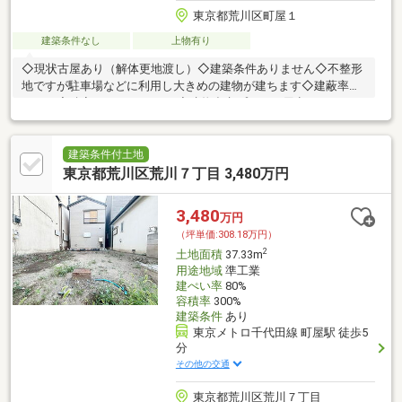
東京都荒川区町屋１
建築条件なし
上物有り
◇現状古屋あり（解体更地渡し）◇建築条件ありません◇不整形
地ですが駐車場などに利用し大きめの建物が建ちます◇建蔽率
80％、容積率300％（240％）◇建物参考プランご用意しておりま
す！◇ご状況に合わせた資金計画ご提案いたします！◇現地確認
をご希望の際は、担当スタッフがご案内いたします！◇その他、
諸条件や物件のご質問などお気軽にご相談下さい
建築条件付土地
東京都荒川区荒川７丁目 3,480万円
3,480
万円
（坪単価:308.18万円）
2
土地面積
37.33m
用途地域
準工業
建ぺい率
80%
容積率
300%
建築条件
あり
東京メトロ千代田線 町屋駅 徒歩5
分
その他の交通
東京都荒川区荒川７丁目