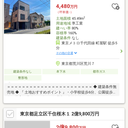
＝＝＝＝＝＝＝＝＝＝＝＝＝＝＝
4,480
万円
（坪単価:-）
2
土地面積
45.49m
用途地域
準工業
建ぺい率
80%
容積率
160%
建築条件
なし
東京メトロ千代田線 町屋駅 徒歩5
分
その他の交通
東京都荒川区荒川７
建築条件なし
本下水
都市ガス
整形地
＝＝＝＝＝＝＝＝＝＝＝＝＝＝＝＝＝＝＝＝＝＝＝ ◆ 建築条件無
売地 ◆ 『 土地おすすめポイント 』・小学校徒歩6分、公園徒歩4
分 … 子育て世代にも嬉しい住環境・建築条件なし … お好きなハウ
スメーカーで建築可能です。・仕様・間取り相談可 … ライフスタ
イルに合わせた設計対応・東側接道につき陽当り良好♪『 ロケー
東京都足立区千住桜木１ 2億9,800万円
ション 』・町屋駅、荒川七丁目駅利用可 … 通勤・通学もスムー
ズ・都心へ軽快アクセス … 暮らしの幅が広がる立地『 サポート内
容 』・仕様書のご案内・間取り／資金計画のご相談可能＝＝＝＝
2億9,800
万円