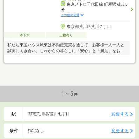
東京メトロ千代田線 町屋駅 徒歩5
分
その他の交通
東京都荒川区荒川７丁目
本下水
上物有り
私たち東宝ハウス城東は不動産売買を通じて、お客様一人一人と
誠実に向き合い、これからの暮らしに「安心」と「満足」をお届
けし続けていきます。
1～5
件
駅
変更する
都電荒川線/荒川七丁目
条件
変更する
指定なし