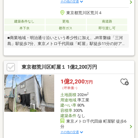
その他の交通
東京都荒川区荒川４
建築条件なし
更地
南道路
本下水
都市ガス
即引渡し可
■商業地域・明治通り沿いという希少性に加え、JR常磐線「三河
島」駅徒歩7分、東京メトロ千代田線「町屋」駅徒歩11分の好ア
クセス。■建築条件がないため、店舗・事務所・賃貸併用住宅・
収益ビルなど、多様な事業プランに柔軟に対応できます。■南向
きで採光にも優れ、資産価値と活用の自由度を兼ね備えた注目の
東京都荒川区町屋１ 1億2,200万円
土地です。■立地のポテンシャルを最大限に活かした事業展開を
ご検討いただけます。
1億2,200
万円
（坪単価:-）
2
土地面積
202m
用途地域
準工業
建ぺい率
80%
容積率
300%
建築条件
なし
東京メトロ千代田線 町屋駅 徒歩6
分
その他の交通