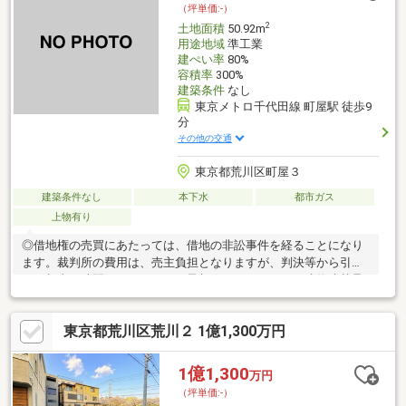
（坪単価:-）
2
土地面積
50.92m
用途地域
準工業
建ぺい率
80%
容積率
300%
建築条件
なし
東京メトロ千代田線 町屋駅 徒歩9
分
その他の交通
東京都荒川区町屋３
建築条件なし
本下水
都市ガス
上物有り
◎借地権の売買にあたっては、借地の非訟事件を経ることになり
ます。裁判所の費用は、売主負担となりますが、判決等から引渡
まで相当の時間がかかることが予想されます。なお、建物建替承
諾料は、買主負担となります。◎借地境の測量は行いません。◎
当該借地内に奥２軒の給水管の埋設があります。◎本契約は、現
東京都荒川区荒川２ 1億1,300万円
状有姿での引渡しの契約となります。◎告知事項あります。
1億1,300
万円
（坪単価:-）