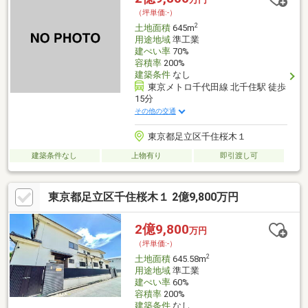
＝＝＝＝＝＝＝＝＝＝＝＝＝＝＝＝＝＝＝
（坪単価:-）
2
土地面積
645m
用途地域
準工業
建ぺい率
70%
容積率
200%
建築条件
なし
東京メトロ千代田線 北千住駅 徒歩
15分
その他の交通
東京都足立区千住桜木１
建築条件なし
上物有り
即引渡し可
東京都足立区千住桜木１ 2億9,800万円
2億9,800
万円
（坪単価:-）
2
土地面積
645.58m
用途地域
準工業
建ぺい率
60%
容積率
200%
建築条件
なし