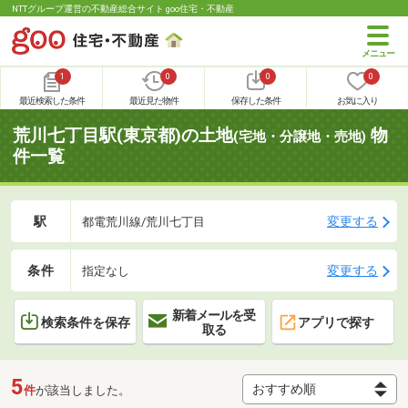
NTTグループ運営の不動産総合サイト goo住宅・不動産
1
0
0
0
最近検索した条件
最近見た物件
保存した条件
お気に入り
荒川七丁目駅(東京都)の土地
物
(宅地・分譲地・売地)
件一覧
駅
変更する
都電荒川線/荒川七丁目
条件
変更する
指定なし
新着メールを受
検索条件を保存
アプリで探す
取る
5
件
が該当しました。