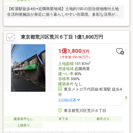
【町屋駅徒歩4分×近隣商業地域】土地約150 の旧法借地権付土地
生活利便施設が身近に揃う暮らしやすい住環境。多彩な活用が可
能です。 お気軽にお問合せください！
東京都荒川区荒川６丁目 1億1,800万円
1億1,800
万円
（坪単価:256.86万円）
2
土地面積
151.87m
用途地域
近隣商業
建ぺい率
80%
容積率
300%
建築条件
なし
東京メトロ千代田線 町屋駅 徒歩4
分
その他の交通
東京都荒川区荒川６丁目
建築条件なし
本下水
都市ガス
上物有り