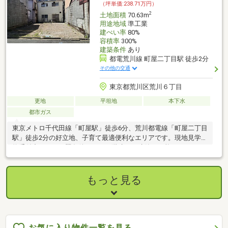
（坪単価:238.71万円）
2
土地面積
70.63m
用途地域
準工業
建ぺい率
80%
容積率
300%
建築条件
あり
都電荒川線 町屋二丁目駅 徒歩2分
その他の交通
東京都荒川区荒川６丁目
更地
平坦地
本下水
都市ガス
東京メトロ千代田線「町屋駅」徒歩6分、荒川都電線「町屋二丁目
駅」徒歩2分の好立地、子育て最適便利なエリアです。現地見学予
約受付中です。日照条件もよく３階建ての建築が可能です。
もっと見る
お気に入り物件一覧を見る