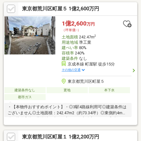
東京都荒川区町屋５ 1億2,600万円
1億2,600
万円
（坪単価:-）
2
土地面積
242.47m
用途地域
準工業
建ぺい率
80%
容積率
240%
建築条件
なし
京成本線 町屋駅 徒歩15分
その他の交通
東京都荒川区町屋５
建築条件なし
更地
本下水
都市ガス
・【本物件おすすめポイント】・◎3駅4路線利用可◎建築条件は
ございません◎土地面積：242.47m2（約73.34坪）◎東側約4m公
道に接道◎準工業地域（建ぺい率80％／容積率240％）◎現況：
更地■ご購入者様限定サービス（住宅購入サポート）■買換えサポ
ート■ファイナンシャルプランニングサービス―詳細は営業担当へ
東京都荒川区町屋１ 1億2,200万円
お問合せください。