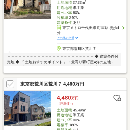
2
土地面積
37.33m
用途地域
準工業
建ぺい率
80%
容積率
240%
建築条件
あり
東京メトロ千代田線 町屋駅 徒歩4
分
その他の交通
東京都荒川区荒川７
＝＝＝＝＝＝＝＝＝＝＝＝＝＝＝＝＝＝＝＝＝＝＝ ◆ 建築条件付
売地 ◆ 『 土地おすすめポイント 』・最寄り駅町屋4分の立地♪・
3LDKのプラン有り… 建物イメージがしやすく検討も安心・仕様・
間取り相談可 … ライフスタイルに合わせた設計対応『 ロケーショ
ン 』・複数駅・複数路線利用可 … 通勤・通学もスムーズ・都心へ
東京都荒川区荒川７ 4,480万円
軽快アクセス … 暮らしの幅が広がる立地『 サポート内容 』・仕
様書のご案内・間取り／資金計画のご相談可能＝＝＝＝＝＝＝＝
＝＝＝＝＝＝＝＝＝＝＝＝＝＝＝
4,480
万円
（坪単価:-）
2
土地面積
45.49m
用途地域
準工業
建ぺい率
80%
容積率
160%
建築条件
なし