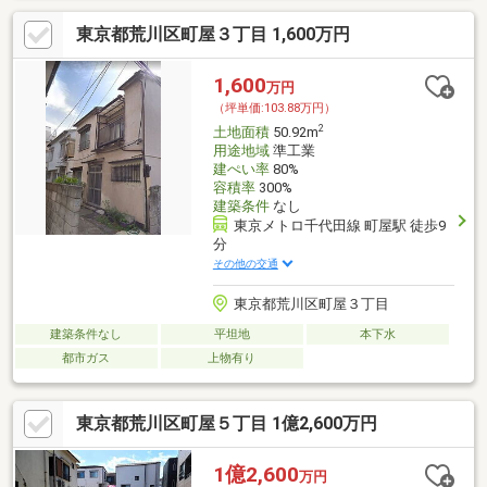
東京都荒川区町屋３丁目 1,600万円
1,600
万円
（坪単価:103.88万円）
2
土地面積
50.92m
用途地域
準工業
建ぺい率
80%
容積率
300%
建築条件
なし
東京メトロ千代田線 町屋駅 徒歩9
分
その他の交通
東京都荒川区町屋３丁目
建築条件なし
平坦地
本下水
都市ガス
上物有り
東京都荒川区町屋５丁目 1億2,600万円
1億2,600
万円