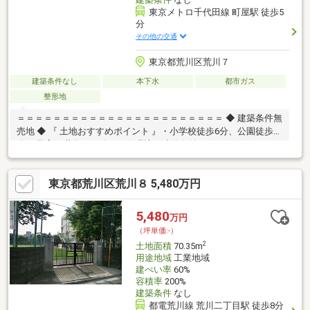
東京メトロ千代田線 町屋駅 徒歩5
分
その他の交通
東京都荒川区荒川７
建築条件なし
本下水
都市ガス
整形地
＝＝＝＝＝＝＝＝＝＝＝＝＝＝＝＝＝＝＝＝＝＝＝ ◆ 建築条件無
売地 ◆ 『 土地おすすめポイント 』・小学校徒歩6分、公園徒歩4
分 … 子育て世代にも嬉しい住環境・建築条件なし … お好きなハウ
スメーカーで建築可能です。・仕様・間取り相談可 … ライフスタ
イルに合わせた設計対応・東側接道につき陽当り良好♪『 ロケー
東京都荒川区荒川８ 5,480万円
ション 』・町屋駅、荒川七丁目駅利用可 … 通勤・通学もスムー
ズ・都心へ軽快アクセス … 暮らしの幅が広がる立地『 サポート内
容 』・仕様書のご案内・間取り／資金計画のご相談可能＝＝＝＝
5,480
万円
＝＝＝＝＝＝＝＝＝＝＝＝＝＝＝＝＝＝＝
（坪単価:-）
2
土地面積
70.35m
用途地域
工業地域
建ぺい率
60%
容積率
200%
建築条件
なし
都電荒川線 荒川二丁目駅 徒歩8分