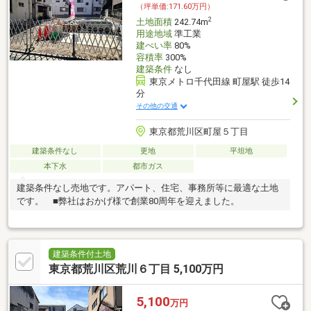
（坪単価:171.60万円）
2
土地面積
242.74m
用途地域
準工業
建ぺい率
80%
容積率
300%
建築条件
なし
東京メトロ千代田線 町屋駅 徒歩14
分
その他の交通
東京都荒川区町屋５丁目
建築条件なし
更地
平坦地
本下水
都市ガス
建築条件なし売地です。アパート、住宅、事務所等に最適な土地
です。 ■弊社はおかげ様で創業80周年を迎えました。
建築条件付土地
東京都荒川区荒川６丁目 5,100万円
5,100
万円