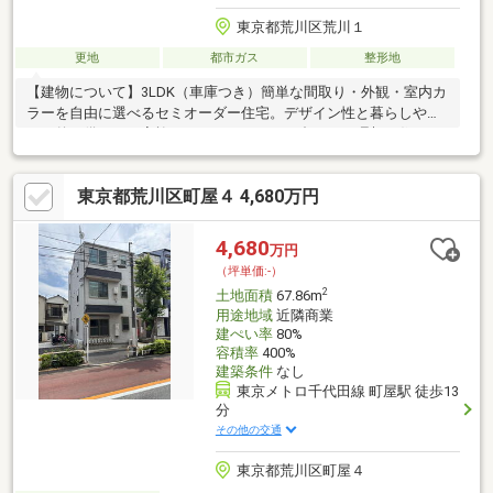
東京都荒川区荒川１
更地
都市ガス
整形地
【建物について】3LDK（車庫つき）簡単な間取り・外観・室内カ
ラーを自由に選べるセミオーダー住宅。デザイン性と暮らしやす
さを兼ね備え、ご家族のライフスタイルに合わせた理想の住まい
づくりを叶えます。【交通】東京メトロ千代田線「町屋」駅徒歩
15分、東京メトロ日比谷線「三ノ輪」駅徒歩14分。都心主要エリ
東京都荒川区町屋４ 4,680万円
アへダイレクトアクセスできる2路線が利用可能です。千代田線は
大手町・霞ケ関・表参道方面へ、日比谷線は上野・秋葉原・銀
座・六本木方面へアクセスしやすく、通勤・通学はもちろん休日
4,680
万円
のお出かけにも便利。
（坪単価:-）
2
土地面積
67.86m
用途地域
近隣商業
建ぺい率
80%
容積率
400%
建築条件
なし
東京メトロ千代田線 町屋駅 徒歩13
分
その他の交通
東京都荒川区町屋４