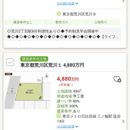
その他の交通
東京都荒川区荒川８
建築条件なし
都市ガス
上物有り
◇荒川2丁目駅8分利便性あり◇◆予約制見学会開催中
◆◇◆◇◆◇◆◇◆◇◆◇◆◇◆◇◆◇◆◇◆◇◆【ライフ
プラン】本物件においての住宅ローンシュミレーションはもちろ
ん、本物件購入後１０年～２０年後のライフサイクルの変化を見
据えた長期的なライフプランシュミレーションを実施します。
【物件調査報告書】本物件に関する独自の物件調査報告書を作成
建築条件付土地
します。重要事項説明に載らないような住んでから気になる事項
東京都荒川区荒川１ 4,880万円
を色々な角度から調査してお客様にとっての購入リスクの有無を
徹底的に確認して提供します。
4,880
万円
◇◆◇◆◇◆◇◆◇◆◇◆◇◆◇◆◇◆◇◆◇◆
（坪単価:-）
2
土地面積
49m
用途地域
準工業
建ぺい率
80%
容積率
300%
建築条件
あり
東京メトロ日比谷線 三ノ輪駅 徒歩
14分
その他の交通