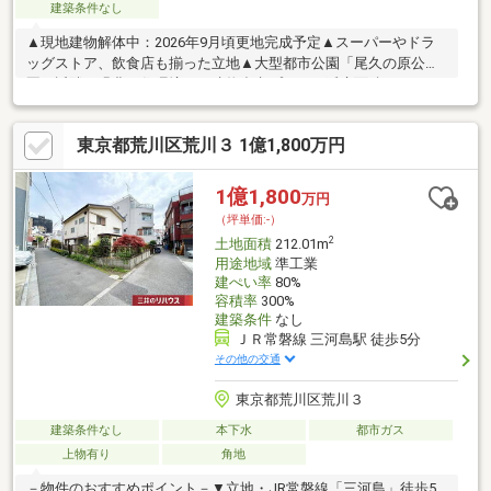
建築条件なし
▲現地建物解体中：2026年9月頃更地完成予定▲スーパーやドラ
ッグストア、飲食店も揃った立地▲大型都市公園「尾久の原公
園」近隣、緑豊な住環境 ▲建物参考プラン：延床面積120㎡
超・4LDK+ルーフバルコニー（約3500万円・地盤ライフライン
別）□■□■□■□■□■□■□■□■□■ご見学予約承っております！！お気
東京都荒川区荒川３ 1億1,800万円
軽にご連絡下さい！！□■□■□■□■□■□■□■□■□■
1億1,800
万円
（坪単価:-）
2
土地面積
212.01m
用途地域
準工業
建ぺい率
80%
容積率
300%
建築条件
なし
ＪＲ常磐線 三河島駅 徒歩5分
その他の交通
東京都荒川区荒川３
建築条件なし
本下水
都市ガス
上物有り
角地
－物件のおすすめポイント－▼立地・JR常磐線「三河島」徒歩5