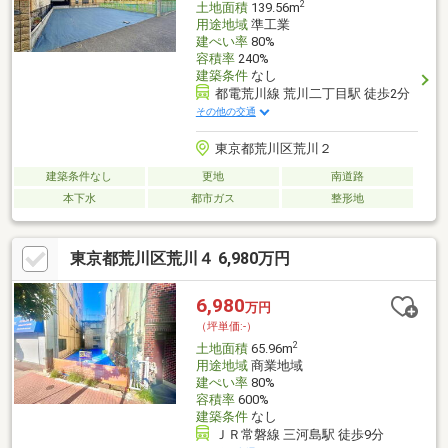
2
土地面積
139.56m
用途地域
準工業
建ぺい率
80%
容積率
240%
建築条件
なし
都電荒川線 荒川二丁目駅 徒歩2分
その他の交通
東京都荒川区荒川２
建築条件なし
更地
南道路
本下水
都市ガス
整形地
東京都荒川区荒川４ 6,980万円
6,980
万円
（坪単価:-）
2
土地面積
65.96m
用途地域
商業地域
建ぺい率
80%
容積率
600%
建築条件
なし
ＪＲ常磐線 三河島駅 徒歩9分