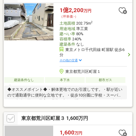
1億2,200
万円
（坪単価:-）
2
土地面積
202.75m
用途地域
準工業
建ぺい率
80%
容積率
240%
建築条件
なし
東京メトロ千代田線 町屋駅 徒歩6
分
その他の交通
東京都荒川区町屋１
建築条件なし
本下水
都市ガス
◆オススメポイント◆・解体更地でのお引渡しです。・駅が近い
ので通勤通学に便利な立地です。・徒歩10分圏に学校・スーパ
ー・病院が揃い、子育て環境も良好お問い合わせはハウスプラザ
日暮里店までお気軽にどうぞ！
東京都荒川区町屋３ 1,600万円
1,600
万円