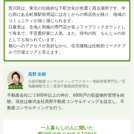
荒川区は、東京の伝統的な下町文化が色濃く残る場所です。中
心部にある町屋駅前周辺には古くからの商店街が残り、地域の
コミュニティが強く感じられます。
日暮里は、生地と和服の専門店が並ぶファブリックタウンとし
て有名で、手芸愛好家に人気。また、俳句の街、もんじゃの街
としても知られています。
都心へのアクセスが良好ながら、住宅価格は比較的リーズナブ
ルで穴場エリアと言えます。
高野 友樹
公認不動産コンサルティングマスター／相続対策専門士／宅
地建物取引士／賃貸不動産経営管理士
街ガイド
不動産会社にて600件以上の仲介、6000戸の収益物件管理を経
験。現在は株式会社高野不動産コンサルティングを設立し、不
動産コンサルティングを行う。
一人暮らしの人に聞いた