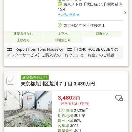
東京メトロ千代田線 北千住駅 徒歩
15分
その他の交通
東京都足立区千住桜木１
建築条件なし
本下水
都市ガス
上物有り
即引渡し可
□□ Report from Toho House Oji □□【TOHO HOUSE CLUBでの
アフターサービス】ご購入後の「おウチ」と「お金」のご相談窓
口をご用意しております！・金利上昇時のリスクヘッジ、借換え
相談、繰上返済のタイミング、各種保険の見直し・・・etc・おウ
チの設備保証や定期点検、駆け付けサービス・・・etc購入前のタ
イミングは勿論、購入後のご不安につきましてもご相談可能で
建築条件付土地
す！まずはお気軽に現地をご覧下さいませ。物件の詳細につい
東京都荒川区荒川７丁目 3,480万円
て、ご見学希望のお客様は下記番号までお気軽にご連絡下さい。
お問い合わせ専用フリーダイヤル ： ０１２０－６６１－０４０
3,480
万円
（坪単価:308.18万円）
2
土地面積
37.33m
用途地域
準工業
建ぺい率
80%
容積率
300%
建築条件
あり