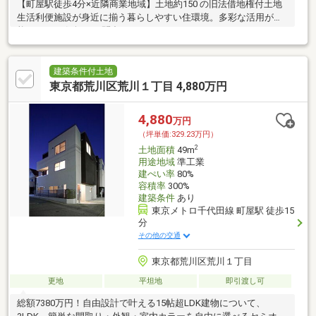
【町屋駅徒歩4分×近隣商業地域】土地約150 の旧法借地権付土地
生活利便施設が身近に揃う暮らしやすい住環境。多彩な活用が可
能です。 お気軽にお問合せください！
建築条件付土地
東京都荒川区荒川１丁目 4,880万円
4,880
万円
（坪単価:329.23万円）
2
土地面積
49m
用途地域
準工業
建ぺい率
80%
容積率
300%
建築条件
あり
東京メトロ千代田線 町屋駅 徒歩15
分
その他の交通
東京都荒川区荒川１丁目
更地
平坦地
即引渡し可
総額7380万円！自由設計で叶える15帖超LDK建物について、