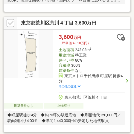
3LDK。簡単な間取り・外観・室内カラーを自由に選べるセミオー
ダー住宅。デザイン性と暮らしやすさを兼ね備えた理想の住まい
づくりを叶えます。
東京都荒川区荒川４丁目 3,600万円
3,600
万円
（坪単価:49.18万円）
2
土地面積
242.03m
用途地域
準工業
建ぺい率
80%
容積率
300%
建築条件
なし
東京メトロ千代田線 町屋駅 徒歩4
分
その他の交通
東京都荒川区荒川４丁目
建築条件なし
上物有り
◆町屋駅徒歩4分 ◆約70坪の駅近底地 ◆月額地代120,000円／
表面利回り4.00％ ◆年間1,440,000円の安定した地代収入