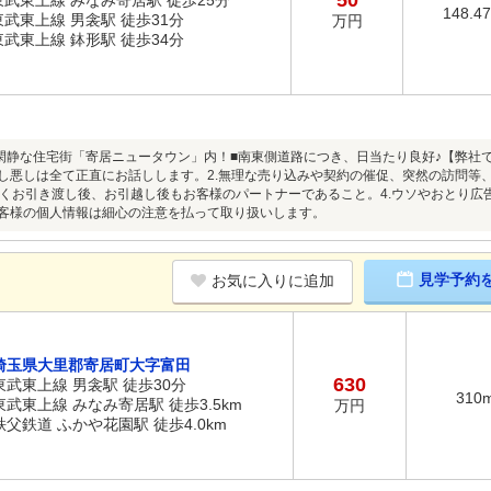
50
東武東上線 みなみ寄居駅 徒歩25分
148.4
東武東上線 男衾駅 徒歩31分
万円
東武東上線 鉢形駅 徒歩34分
閑静な住宅街「寄居ニュータウン」内！■南東側道路につき、日当たり良好♪【弊社
善し悪しは全て正直にお話しします。2.無理な売り込みや契約の催促、突然の訪問等
くお引き渡し後、お引越し後もお客様のパートナーであること。4.ウソやおとり広
お客様の個人情報は細心の注意を払って取り扱いします。
見学予約
お気に入りに追加
埼玉県大里郡寄居町大字富田
630
東武東上線 男衾駅 徒歩30分
310
東武東上線 みなみ寄居駅 徒歩3.5km
万円
秩父鉄道 ふかや花園駅 徒歩4.0km