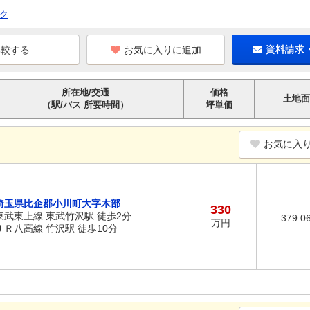
ク
お気に入りに追加
資料請求
所在地/交通
価格
土地面
（駅/バス 所要時間）
坪単価
お気に入
埼玉県比企郡小川町大字木部
330
東武東上線 東武竹沢駅 徒歩2分
379.0
万円
ＪＲ八高線 竹沢駅 徒歩10分