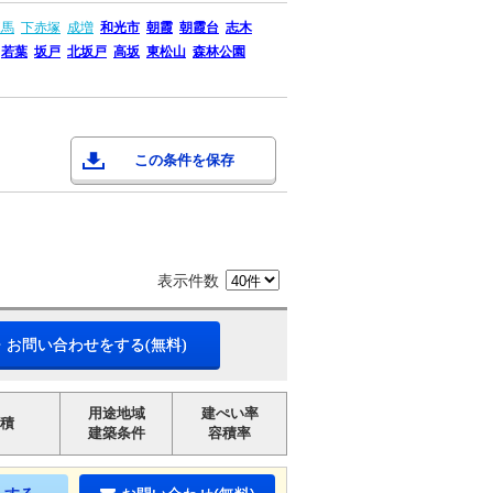
練馬
下赤塚
成増
和光市
朝霞
朝霞台
志木
若葉
坂戸
北坂戸
高坂
東松山
森林公園
この条件を保存
表示件数
・お問い合わせをする(無料)
用途地域
建ぺい率
積
建築条件
容積率