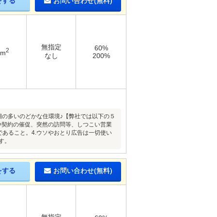
をする
お問い合わせ(無料)
無指定
60%
2
3m
なし
200%
畑の多いのどかな住環境♪【弊社では以下の５
や契約の催促、突然の訪問等、しつこい営業
あること。4.ウソやおとり広告は一切使い
す。
をする
お問い合わせ(無料)