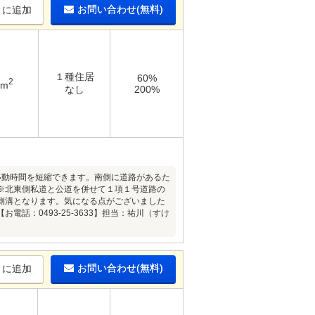
お問い合わせ(無料)
りに追加
１種住居
60%
2
6m
なし
200%
移動時間を短縮できます。南側に道路があるた
※北東側私道と公道を併せて１項１号道路の
側溝となります。気になる点がございました
：0493-25-3633】担当：祐川（すけ
お問い合わせ(無料)
りに追加