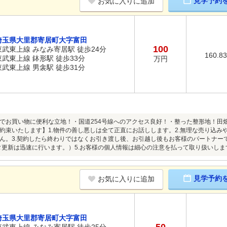
見学予約
お気に入りに追加
埼玉県大里郡寄居町大字富田
100
東武東上線 みなみ寄居駅 徒歩24分
160.8
東武東上線 鉢形駅 徒歩33分
万円
東武東上線 男衾駅 徒歩31分
でお買い物に便利な立地！・国道254号線へのアクセス良好！・整った整形地！田
約束いたします】1.物件の善し悪しは全て正直にお話しします。2.無理な売り込み
ん。3.契約したら終わりではなくお引き渡し後、お引越し後もお客様のパートナーで
タ更新は迅速に行います。）5.お客様の個人情報は細心の注意を払って取り扱いしま
見学予約
お気に入りに追加
埼玉県大里郡寄居町大字富田