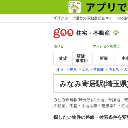
NTTグループ運営の不動産総合サイト goo
借りる
マンションを買う
店舗･
賃貸
新築
中
事業用
住宅・不動産
>
土地
>
首都圏
>
埼玉県
>
大
みなみ寄居駅(埼玉県
みなみ寄居駅(埼玉県)の土地、分譲地、
不動産。価格・土地面積・建築条件・立地
探したい物件の路線・検索条件を変