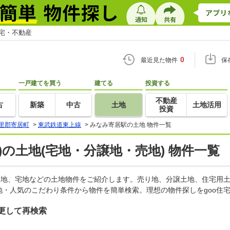
住宅・不動産
0
最近見た物件
保
一戸建てを買う
建てる
投資する
不動産
古
新築
中古
土地
土地活用
投資
里郡寄居町
>
東武鉄道東上線
>
みなみ寄居駅の土地 物件一覧
)の土地(宅地・分譲地・売地) 物件一覧
売地、宅地などの土地物件をご紹介します。売り地、分譲土地、住宅用土
・人気のこだわり条件から物件を簡単検索。理想の物件探しをgoo住
更して再検索