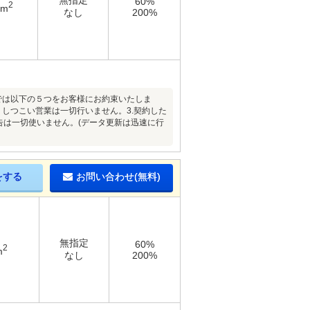
無指定
60%
2
7m
なし
200%
では以下の５つをお客様にお約束いたしま
、しつこい営業は一切行いません。3.契約した
告は一切使いません。(データ更新は迅速に行
をする
お問い合わせ(無料)
無指定
60%
2
m
なし
200%