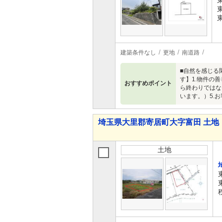
建築条件なし
更地
南道路
■自然を感じる
す】1.物件の
おすすめポイント
ら終わりではな
います。）5.
埼玉県大里郡寄居町大字富田 土地
土地