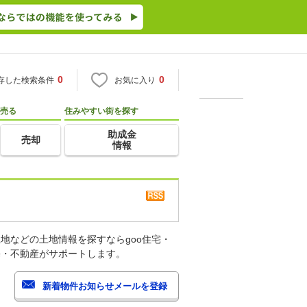
0
0
存した検索条件
お気に入り
売る
住みやすい街を探す
助成金
売却
情報
地などの土地情報を探すならgoo住宅・
宅・不動産がサポートします。