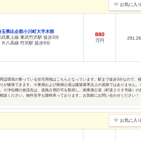
お気に入
埼玉県比企郡小川町大字木部
880
東武東上線 東武竹沢駅 徒歩3分
291.2
万円
ＪＲ八高線 竹沢駅 徒歩9分
周辺環境の整っている住宅用地はこちらとなっています。駅まで徒歩3分なので、
りが確保できます。※東側および南側公道は建築基準法上の道路ではありません。
。※浄化槽の放流先は、道路占用許可を取得し、南東側公道（町道２０６号線）の
相談ください。物件見学も随時承っております。お気軽にお問い合わせください！【お電話
お気に入