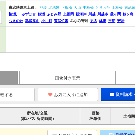
東武鉄道東上線：
池袋
北池袋
下板橋
大山
中板橋
ときわ台
上板橋
東武
柳瀬川
みずほ台
鶴瀬
ふじみ野
上福岡
新河岸
川越
川越市
霞ヶ関
鶴ヶ島
つきのわ
武蔵嵐山
小川町
東武竹沢
みなみ寄居
男衾
鉢形
玉淀
寄居
画像付き表示
お気に入りに追加
資料請求
所在地/交通
価格
土地面
（駅/バス 所要時間）
坪単価