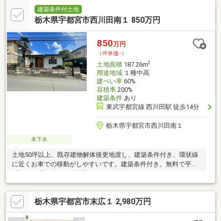
建築条件付土地
栃木県宇都宮市西川田南１ 850万円
850
万円
（坪単価:-）
2
土地面積
187.26m
用途地域
１種中高
建ぺい率
60%
容積率
200%
建築条件
あり
東武宇都宮線 西川田駅 徒歩14分
栃木県宇都宮市西川田南１
本下水
土地50坪以上、既存建物解体後更地渡し、建築条件付き、環状線
に近くお車での移動がしやすいです。建築条件付き。無料で平面
プラン作成、融資のご相談OKです。
栃木県宇都宮市末広１ 2,980万円