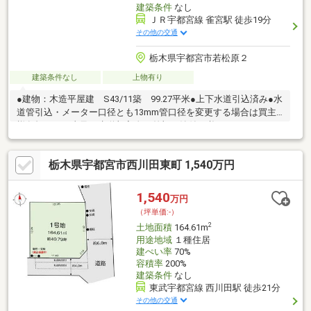
建築条件
なし
ＪＲ宇都宮線 雀宮駅 徒歩19分
その他の交通
栃木県宇都宮市若松原２
建築条件なし
上物有り
●建物：木造平屋建 S43/11築 99.27平米●上下水道引込済み●水
道管引込・メーター口径とも13mm管口径を変更する場合は買主
様負担にて工事及び水道加入金の差額の納付が必要です
栃木県宇都宮市西川田東町 1,540万円
1,540
万円
（坪単価:-）
2
土地面積
164.61m
用途地域
１種住居
建ぺい率
70%
容積率
200%
建築条件
なし
東武宇都宮線 西川田駅 徒歩21分
その他の交通