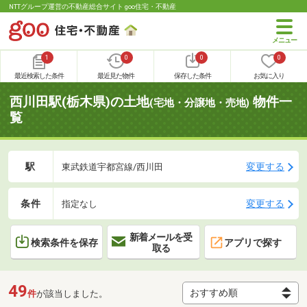
NTTグループ運営の不動産総合サイト goo住宅・不動産
1
0
0
0
最近検索した条件
最近見た物件
保存した条件
お気に入り
西川田駅(栃木県)の土地
物件一
(宅地・分譲地・売地)
覧
駅
変更する
東武鉄道宇都宮線/西川田
条件
変更する
指定なし
新着メールを受
検索条件を保存
アプリで探す
取る
49
件
が該当しました。