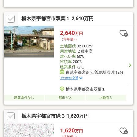
ミリ引込済み南ひな壇状の宅地につき陽当たり良好♪アピタ宇都宮
店まで９００ｍ（徒歩１２分）！【アピタには無印良品、ドンキ
ホーテ、ダイソー、ヤマダ電機、ＫＦＣ、銀だこｅｔｃ．あり】
栃木県宇都宮市双葉１ 2,640万円
緑が丘小学校まで７８１ｍ（徒歩１０分）♪陽南中学校まで１８８
１ｍ♪【充実の周辺環境】〈コンビニ、ドラッグストアが徒歩３分
圏内〉 ローソン宇都宮春日町店まで１８４ｍウエルシア宇都宮
2,640
万円
春日町店まで２２４ｍセブンイレブン宇都宮双葉店まで４８６ｍ
（坪単価:-）
たいらや緑店まで６５８ｍ※告知事項有
2
土地面積
327.88m
用途地域
２種中高
建ぺい率
60%
容積率
200%
建築条件
なし
東武宇都宮線 江曽島駅 徒歩12分
その他の交通
栃木県宇都宮市双葉１
建築条件なし
都市ガス
上物有り
栃木県宇都宮市緑３ 1,620万円
1,620
万円
（坪単価:-）