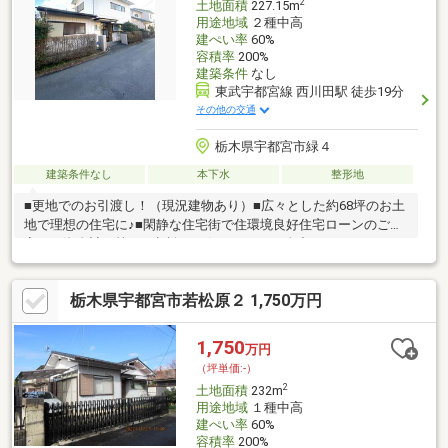
2
土地面積
227.15m
用途地域
２種中高
建ぺい率
60%
容積率
200%
建築条件
なし
東武宇都宮線 西川田駅 徒歩19分
その他の交通
栃木県宇都宮市緑４
建築条件なし
本下水
整形地
■更地でのお引渡し！（現況建物あり）■広々とした約68坪のお土
地で理想の住宅に♪■閑静な住宅街で住環境良好住宅ローンのご不
安や、資金計画等のご相談もお任せ下さい！全力でサポートいた
します！！！
栃木県宇都宮市若松原２ 1,750万円
1,750
万円
（坪単価:-）
2
土地面積
232m
用途地域
１種中高
建ぺい率
60%
容積率
200%