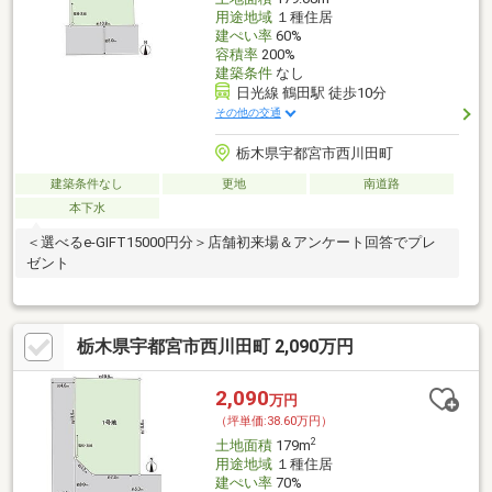
用途地域
１種住居
建ぺい率
60%
容積率
200%
建築条件
なし
日光線 鶴田駅 徒歩10分
その他の交通
栃木県宇都宮市西川田町
建築条件なし
更地
南道路
本下水
＜選べるe-GIFT15000円分＞店舗初来場＆アンケート回答でプレ
ゼント
栃木県宇都宮市西川田町 2,090万円
2,090
万円
（坪単価:38.60万円）
2
土地面積
179m
用途地域
１種住居
建ぺい率
70%