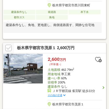
栃木県宇都宮市西川田東町
建築条件なし
南道路
本下水
都市ガス
角地
建築条件なし、角地、更地渡し、南側道路面す、閑静な住宅地
栃木県宇都宮市茂原１ 2,600万円
2,600
万円
（坪単価:-）
2
土地面積
462.79m
用途地域
準工業
建ぺい率
60%
容積率
200%
建築条件
なし
ＪＲ宇都宮線 雀宮駅 徒歩22分
その他の交通
栃木県宇都宮市茂原１