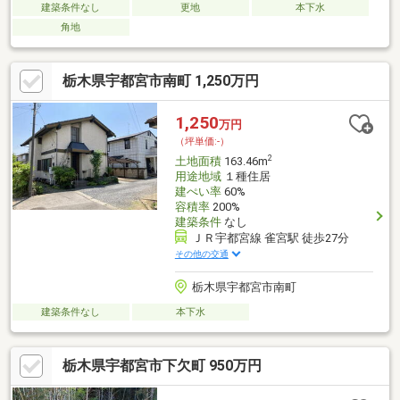
建築条件なし
更地
本下水
角地
栃木県宇都宮市南町 1,250万円
1,250
万円
（坪単価:-）
2
土地面積
163.46m
用途地域
１種住居
建ぺい率
60%
容積率
200%
建築条件
なし
ＪＲ宇都宮線 雀宮駅 徒歩27分
その他の交通
栃木県宇都宮市南町
建築条件なし
本下水
栃木県宇都宮市下欠町 950万円