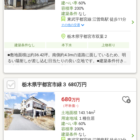
建ぺい率
60%
容積率
200%
建築条件
なし
東武宇都宮線 江曽島駅 徒歩11分
その他の交通
栃木県宇都宮市双葉２
建築条件なし
本下水
上物有り
■敷地面積は約36.42坪。南側約4.3mの道路に面しているため、明
るい陽射しが差し込む日当たりの良い立地です。■建築条件付き
の土地ではございません。ご家族のライフスタイルやご希望のデ
ザインに合わせて、お好きなハウスメーカーや工務店でマイホー
ムを建築いただけます。■周辺は第一種住居地域に指定された落
栃木県宇都宮市緑３ 680万円
ち着いた住環境が広がります。
680
万円
（坪単価:-）
2
土地面積
143.14m
用途地域
１種住居
建ぺい率
60%
容積率
200%
建築条件
なし
東武宇都宮線 江曽島駅 徒歩11分