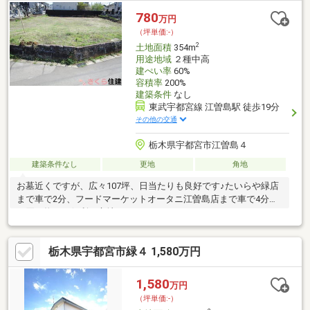
780
万円
（坪単価:-）
2
土地面積
354m
用途地域
２種中高
建ぺい率
60%
容積率
200%
建築条件
なし
東武宇都宮線 江曽島駅 徒歩19分
その他の交通
栃木県宇都宮市江曽島４
建築条件なし
更地
角地
お墓近くですが、広々107坪、日当たりも良好です♪たいらや緑店
まで車で2分、フードマーケットオータニ江曽島店まで車で4分の
お買い物にも便利な立地です！
栃木県宇都宮市緑４ 1,580万円
1,580
万円
（坪単価:-）