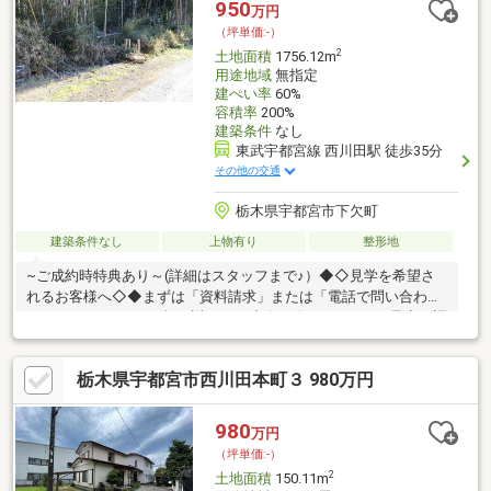
950
万円
（坪単価:-）
2
土地面積
1756.12m
用途地域
無指定
建ぺい率
60%
容積率
200%
建築条件
なし
東武宇都宮線 西川田駅 徒歩35分
その他の交通
栃木県宇都宮市下欠町
建築条件なし
上物有り
整形地
~ご成約時特典あり～(詳細はスタッフまで♪）◆◇見学を希望さ
れるお客様へ◇◆まずは「資料請求」または「電話で問い合わ
せ」 ↓スタッフから折り返しのご連絡を致しますので、予定を調
整 ↓現地見学を行い物件や住宅購入の疑問を解消！【営業時間
9:00-19:00 水曜定休】営業時間内なら右下の電話で問い合わせボ
栃木県宇都宮市西川田本町３ 980万円
タンをタッチ！【日進ホームってどんな会社？】◆物件情報を即
お届け！（メール、FAX、郵送）◆電車の方は駅まで送迎致しま
す！◆住宅ローンスタッフ全員実績豊富！お気軽にご相談くださ
980
万円
い。
（坪単価:-）
2
土地面積
150.11m