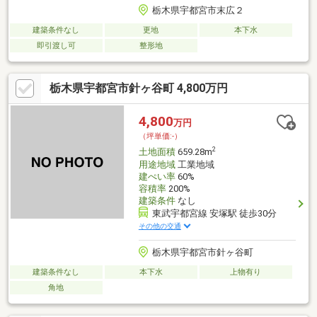
栃木県宇都宮市末広２
建築条件なし
更地
本下水
即引渡し可
整形地
栃木県宇都宮市針ヶ谷町 4,800万円
4,800
万円
（坪単価:-）
2
土地面積
659.28m
用途地域
工業地域
建ぺい率
60%
容積率
200%
建築条件
なし
東武宇都宮線 安塚駅 徒歩30分
その他の交通
栃木県宇都宮市針ヶ谷町
建築条件なし
本下水
上物有り
角地