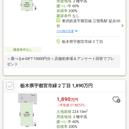
用途地域
２種中高
建ぺい率
60%
容積率
200%
建築条件
なし
東武鉄道宇都宮線 江曽島駅 徒歩20
分
その他の交通
栃木県宇都宮市緑２丁目
建築条件なし
＜選べるe-GIFT15000円分＞店舗初来場＆アンケート回答でプレ
ゼント
栃木県宇都宮市緑２丁目 1,890万円
1,890
万円
（坪単価:27.88万円）
2
土地面積
224.15m
用途地域
２種中高
建ぺい率
60%
容積率
200%