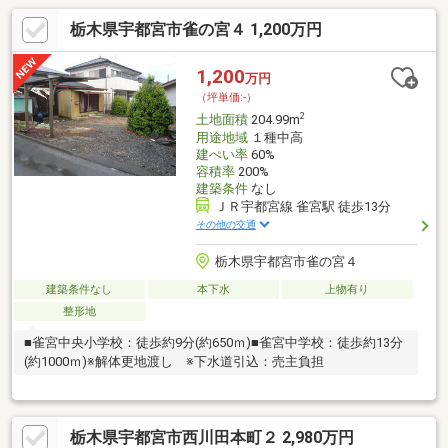
栃木県宇都宮市雀の宮４ 1,200万円
1,200
万円
（坪単価:-）
2
土地面積
204.99m
用途地域
１種中高
建ぺい率
60%
容積率
200%
建築条件
なし
ＪＲ宇都宮線 雀宮駅 徒歩13分
その他の交通
栃木県宇都宮市雀の宮４
建築条件なし
本下水
上物有り
整形地
■雀宮中央小学校：徒歩約9分(約650ｍ)■雀宮中学校：徒歩約13分
(約1000ｍ)※解体更地渡し ※下水道引込：売主負担
栃木県宇都宮市西川田本町２ 2,980万円