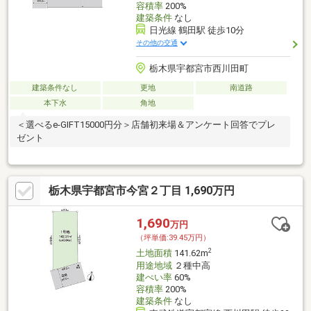
容積率
200%
建築条件
なし
日光線 鶴田駅 徒歩10分
その他の交通
栃木県宇都宮市西川田町
建築条件なし
更地
南道路
本下水
角地
＜選べるe-GIFT15000円分＞店舗初来場＆アンケート回答でプレ
ゼント
栃木県宇都宮市今宮２丁目 1,690万円
1,690
万円
（坪単価:39.45万円）
2
土地面積
141.62m
用途地域
２種中高
建ぺい率
60%
容積率
200%
建築条件
なし