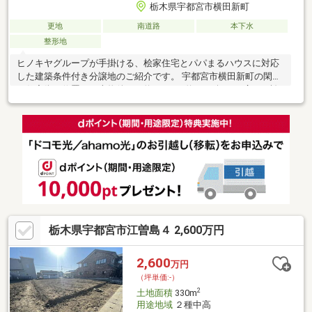
栃木県宇都宮市横田新町
更地
南道路
本下水
整形地
ヒノキヤグループが手掛ける、桧家住宅とパパまるハウスに対応
した建築条件付き分譲地のご紹介です。 宇都宮市横田新町の閑静
な住宅街に位置する本物件は、約265㎡（約80.44坪）の広さを誇
ります。 第一種住居地域で建ぺい率60%・容積率200%と、大きな
建物を建てるのにも十分な条件が整っています。 バス停「航空学
校前」から徒歩4分、JR雀宮駅も利用可能な交通アクセスは通
勤・通学にも安心。 3ヶ月以内の請負契約が条件となりますが、
専門の設計士と共に一から理想の間取りを創り上げるプロセスを
お楽しみいただけます。 土地と建物のトータルバランスで、後悔
しない家づくりをサポートします。
栃木県宇都宮市江曽島４ 2,600万円
2,600
万円
（坪単価:-）
2
土地面積
330m
用途地域
２種中高