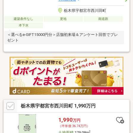
栃木県宇都宮市西川田町
建築条件なし
更地
南道路
本下水
＜選べるe-GIFT15000円分＞店舗初来場＆アンケート回答でプレ
ゼント
栃木県宇都宮市西川田町 1,990万円
1,990
万円
（坪単価:36.74万円）
2
土地面積
179.08m