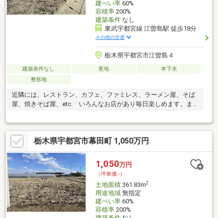
建ぺい率
60%
容積率
200%
建築条件
なし
東武宇都宮線 江曽島駅 徒歩18分
その他の交通
栃木県宇都宮市江曽島４
建築条件なし
更地
本下水
整形地
近隣には、レストラン、カフェ、ファミレス、ラーメン屋、そば
屋、焼きそば屋、etc. いろんなお店があり毎日楽しめます。ま
た、スーパーや銀行、病院も多数あり、生活しやすい環境です。
栃木県宇都宮市幕田町 1,050万円
1,050
万円
（坪単価:-）
2
土地面積
361.83m
用途地域
無指定
建ぺい率
60%
容積率
200%
建築条件
なし