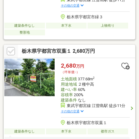
その他の交通
栃木県宇都宮市緑３
建築条件なし
本下水
上物有り
整形地
栃木県宇都宮市双葉１ 2,680万円
2,680
万円
（坪単価:-）
2
土地面積
377.68m
用途地域
２種中高
建ぺい率
60%
容積率
200%
建築条件
なし
東武宇都宮線 江曽島駅 徒歩11分
その他の交通
栃木県宇都宮市双葉１
建築条件なし
本下水
都市ガス