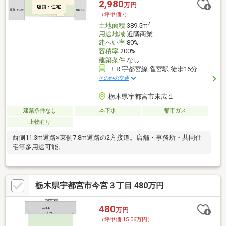
2,980
万円
（坪単価:-）
2
土地面積
389.5m
用途地域
近隣商業
建ぺい率
80%
容積率
200%
建築条件
なし
ＪＲ宇都宮線 雀宮駅 徒歩16分
その他の交通
栃木県宇都宮市末広１
建築条件なし
本下水
都市ガス
上物有り
西側11.3m道路×東側7.8m道路の2方接道。店舗・事務所・共同住
宅等多用途可能。
栃木県宇都宮市今宮３丁目 480万円
480
万円
（坪単価:15.06万円）