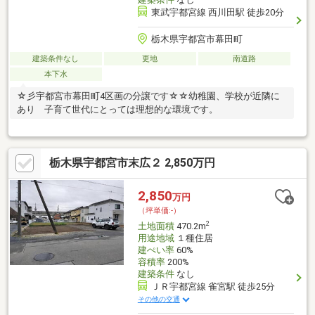
東武宇都宮線 西川田駅 徒歩20分
栃木県宇都宮市幕田町
建築条件なし
更地
南道路
本下水
☆彡宇都宮市幕田町4区画の分譲です☆☆幼稚園、学校が近隣に
あり 子育て世代にとっては理想的な環境です。
栃木県宇都宮市末広２ 2,850万円
2,850
万円
（坪単価:-）
2
土地面積
470.2m
用途地域
１種住居
建ぺい率
60%
容積率
200%
建築条件
なし
ＪＲ宇都宮線 雀宮駅 徒歩25分
その他の交通