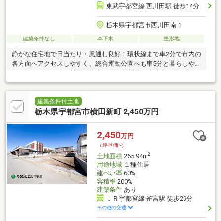
東武宇都宮線 西川田駅 徒歩14分
栃木県宇都宮市西川田南１
建築条件なし
本下水
整形地
静かな住宅地で日当たり・風通し良好！環状線まで車2分で市内の
各方面へアクセスしやすく、総合運動公園へも車5分と暮らしやす
さが揃っています西川田駅徒歩13分、姿川第一小徒歩12分と教
育・交通の利便性が高い立地スーパー、ドラッグストア、コンビ
ニまで車で5分以内と買物環境も充実！姿川第一小学校：徒歩約
12分（約900ｍ）姿川中学校：自転車で約15分（約3700ｍ）▼本
建築条件付土地
物件の土地＋建物プランを解説した動画がございますので、ぜひ
栃木県宇都宮市横田新町 2,450万円
ご覧ください。（Youtube）https://youtu.be/V9KC8_6kIDo
2,450
万円
（坪単価:-）
2
土地面積
265.94m
用途地域
１種住居
建ぺい率
60%
容積率
200%
建築条件
あり
ＪＲ宇都宮線 雀宮駅 徒歩29分
その他の交通