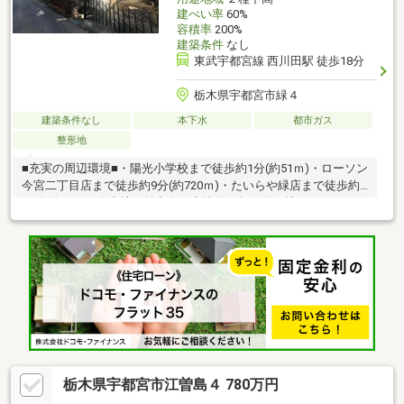
建ぺい率
60%
容積率
200%
建築条件
なし
東武宇都宮線 西川田駅 徒歩18分
栃木県宇都宮市緑４
建築条件なし
本下水
都市ガス
整形地
■充実の周辺環境■・陽光小学校まで徒歩約1分(約51ｍ)・ローソン
今宮二丁目店まで徒歩約9分(約720ｍ)・たいらや緑店まで徒歩約
10分(約744ｍ)〇土地の魅力〇・土地約68坪の整形地はお好きなメ
ーカーで建築でき、平屋や南庭のある2階建など多様な建築プラン
が叶えられます！・小学校まですぐそば、公園も近くにあるで小
さなお子様のいるご家族に安心して暮らせる環境が魅力♪・買物施
設も徒歩約10分圏内で生活利便性の高い立地です♪◆住宅ローン
相談実施中◆住宅ローンの不安な点や疑問について安心して住宅
購入できるよう最後までサポートいたします！些細な事でもお気
軽にご相談ください♪
栃木県宇都宮市江曽島４ 780万円