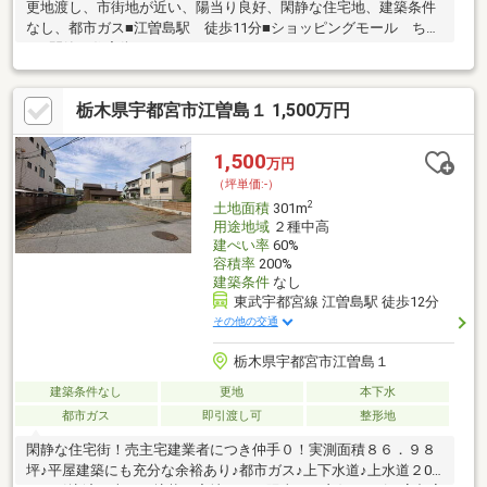
更地渡し、市街地が近い、陽当り良好、閑静な住宅地、建築条件
なし、都市ガス■江曽島駅 徒歩11分■ショッピングモール ちか
く■閑静な住宅街
栃木県宇都宮市江曽島１ 1,500万円
1,500
万円
（坪単価:-）
2
土地面積
301m
用途地域
２種中高
建ぺい率
60%
容積率
200%
建築条件
なし
東武宇都宮線 江曽島駅 徒歩12分
その他の交通
栃木県宇都宮市江曽島１
建築条件なし
更地
本下水
都市ガス
即引渡し可
整形地
閑静な住宅街！売主宅建業者につき仲手０！実測面積８６．９８
坪♪平屋建築にも充分な余裕あり♪都市ガス♪上下水道♪上水道２0