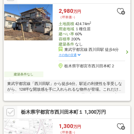
2,980
万円
（坪単価:-）
2
土地面積
424.74m
用途地域
１種住居
建ぺい率
60%
容積率
200%
建築条件
なし
東武宇都宮線 西川田駅 徒歩6分
その他の交通
栃木県宇都宮市西川田本町２
建築条件なし
東武宇都宮線「西川田駅」から徒歩6分。駅近の利便性を享受しな
がら、128坪な開放感を手に入れられるな物件が登場。これだけ
の広さがあれば、憧れのゆったりとした平屋住宅をはじめ、プラ
イバシーに配慮した二世帯住宅、趣味を愉しむガレージハウス、
あるいは広いお庭での家庭菜園など、多彩なライフスタイルに対
栃木県宇都宮市西川田本町１ 1,300万円
応可能です。建築条件はありません。 すでにお決まりのハウスメ
ーカーや工務店で、こだわりの注文住宅を建てられます。さら
に、解体更地渡しのため、古い建物の解体費用や手間がかから
1,300
万円
ず、スムーズに建築工程へ進める点も大きな魅力です。
（坪単価:-）