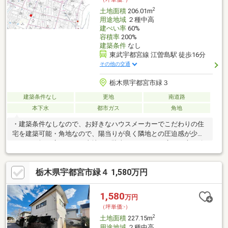
2
土地面積
206.01m
用途地域
２種中高
建ぺい率
60%
容積率
200%
建築条件
なし
東武宇都宮線 江曽島駅 徒歩16分
その他の交通
栃木県宇都宮市緑３
建築条件なし
更地
南道路
本下水
都市ガス
角地
・建築条件なしなので、お好きなハウスメーカーでこだわりの住
宅を建築可能・角地なので、陽当りが良く隣地との圧迫感が少な
い・６２坪の広々とした土地は、駐車スペースや、広いお庭が確
保できます。・緑ヶ丘小学校まで徒歩約２分の安心の通学距離・
近隣にはスーパーやドラッグストアなどの買い物施設が充実して
栃木県宇都宮市緑４ 1,580万円
おり、お買い物もスムーズ・アピタ宇都宮店も車で約５分と週末
も楽しくお買い物♪・栃木県総合公園やとちのきファミリーランド
も車で約５で、お子様と楽しむこともできます。≪現地 ご案内
1,580
万円
可能でございます≫お気軽にお問合せください。
（坪単価:-）
2
土地面積
227.15m
用途地域
２種中高