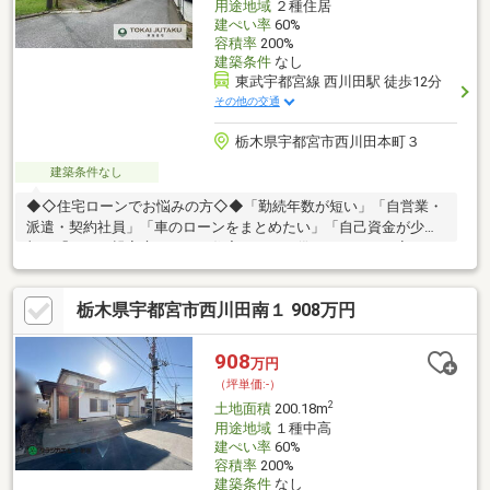
用途地域
２種住居
建ぺい率
60%
容積率
200%
建築条件
なし
東武宇都宮線 西川田駅 徒歩12分
その他の交通
栃木県宇都宮市西川田本町３
建築条件なし
◆◇住宅ローンでお悩みの方◇◆「勤続年数が短い」「自営業・
派遣・契約社員」「車のローンをまとめたい」「自己資金が少
額」「ひとり親家庭」など、住宅ローンを借りられるか不安…そ
んな方は東海住宅にお任せください！わかりやすく説明・段取り
いたします。地元金融機関の優遇金利もありますので、お気軽に
栃木県宇都宮市西川田南１ 908万円
お問い合わせください！◆◇よくある3つの疑問・不安の説明動
画！◇◆関連リンクより、多くのお客様が抱える3つの不安・疑
問の説明動画がご覧いただけます！1つあたりの3分～4分の動画
908
万円
で、3つすべて見ても約10分程度となっております！
（坪単価:-）
2
土地面積
200.18m
用途地域
１種中高
建ぺい率
60%
容積率
200%
建築条件
なし