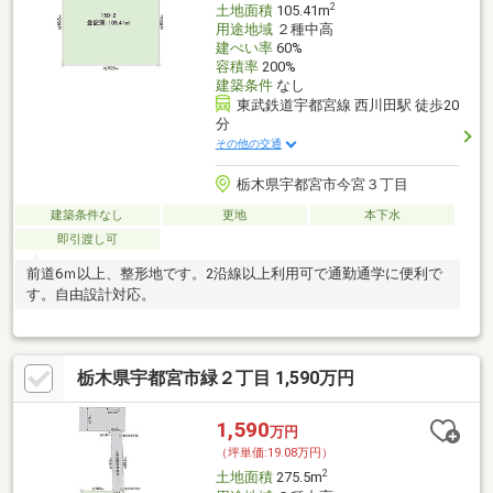
2
土地面積
105.41m
用途地域
２種中高
建ぺい率
60%
容積率
200%
建築条件
なし
東武鉄道宇都宮線 西川田駅 徒歩20
分
その他の交通
栃木県宇都宮市今宮３丁目
建築条件なし
更地
本下水
即引渡し可
前道6ｍ以上、整形地です。2沿線以上利用可で通勤通学に便利で
す。自由設計対応。
栃木県宇都宮市緑２丁目 1,590万円
1,590
万円
（坪単価:19.08万円）
2
土地面積
275.5m