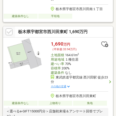
栃木県宇都宮市西川田南１丁目
建築条件なし
平坦地
栃木県宇都宮市西川田東町 1,690万円
1,690
万円
（坪単価:33.94万円）
2
土地面積
164.61m
用途地域
１種住居
建ぺい率
70%
容積率
200%
建築条件
なし
東武鉄道宇都宮線 西川田駅 徒歩23
分
その他の交通
栃木県宇都宮市西川田東町
建築条件なし
上物有り
角地
＜選べるe-GIFT15000円分＞店舗初来場＆アンケート回答でプレ