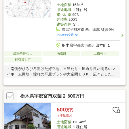
2
土地面積
163m
用途地域
１種住居
建ぺい率
60%
容積率
200%
建築条件
なし
東武宇都宮線 西川田駅 徒歩9分
その他の交通
栃木県宇都宮市西川田本町１
建築条件なし
南道路
上物有り
即引渡し可
・南側がひろびろ開けた好立地。日当たり・風通り良い明るいマ
イホーム用地・憧れの平屋プランや大空間ＬＤＫ、広々とした南
庭や複数台駐車場も叶う！・東武宇都宮線西川田駅徒歩約９分
主要道路への移動もスムーズな快適ロケーション・栃木県総合運
動公園・カンセキスタジアムが身近！休日には公園へ散策・たい
栃木県宇都宮市双葉２ 600万円
らや西川田店徒歩約５分 アピタ宇都宮店まで車で約７分と日常
のお買い物もスムーズ ≪現地 ご案内可能でございます≫実
際に土地の所在を確認することで、日当たりや、建物を建てる際
600
万円
のイメージがつきやすくなりますぜひ一度、弊社スタッフと一緒
（坪単価:-）
に現地をみてみませんか？お気軽にお問合せください。
2
土地面積
120.4m
用途地域
１種住居