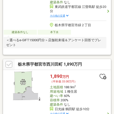
建築条件
なし
東武鉄道宇都宮線 江曽島駅 徒歩20
分
その他の交通
栃木県宇都宮市緑２丁目
建築条件なし
本下水
＜選べるe-GIFT15000円分＞店舗初来場＆アンケート回答でプレ
ゼント
栃木県宇都宮市西川田町 1,890万円
1,890
万円
（坪単価:33.08万円）
2
土地面積
188.9m
用途地域
１種住居
建ぺい率
60%
容積率
200%
建築条件
なし
日光線 鶴田駅 徒歩10分
その他の交通