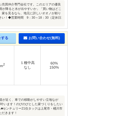
た売買仲介専門会社です。このエリアの優良
大雨が降ると水が出やすいか」「買い物はどこ
。家を見るなら、地元に詳しいオオノが頼り
！◆営業時間 9：30～18：30（定休日:
をする
お問い合わせ(無料)
１種中高
60%
2
6m
なし
150%
道が近く、車での移動がしやすい立地なが
が叶います！のびのびとした家づくりをしたい
■センチュリー21住タックは上尾市・桶川市
ただきます！