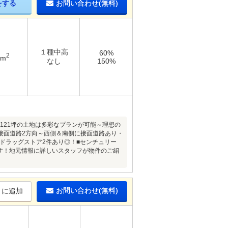
をする
お問い合わせ(無料)
１種中高
60%
2
3m
なし
150%
！121坪の土地は多彩なプランが可能～理想の
接面道路2方向～西側＆南側に接面道路あり・
ドラッグストア2件あり◎！■センチュリー
です！地元情報に詳しいスタッフが物件のご紹
お問い合わせ(無料)
りに追加