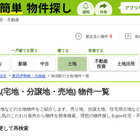
住宅・不動産
0
最近見た物件
保
一戸建てを買う
建てる
投資する
不動産
古
新築
中古
土地
土地活用
投資
須市
>
東武伊勢崎・大師線
>
加須駅の土地 物件一覧
地(宅地・分譲地・売地) 物件一覧
宅地などの土地物件をご紹介します。売り地、分譲土地、住宅用土地など
気のこだわり条件から物件を簡単検索。理想の物件探しをgoo住宅・
更して再検索