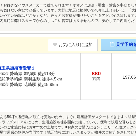
！お好きなハウスメーカーで建てられます！オオノは加須・羽生・鷲宮を中心とし
も負けない意欲で頑張っています。大野は地元に根付いて40年以上！例えば、「
いやすい病院はどこか」など、色々とお客様が知りたいことをアドバイス致します
内見時に弊社スタッフからのしつこい営業はありませんので、安心してご内覧ください
見学予約
お気に入りに追加
埼玉県加須市愛宕１
880
東武伊勢崎線 加須駅 徒歩18分
197.6
東武伊勢崎線 南羽生駅 徒歩4.5km
万円
東武伊勢崎線 花崎駅 徒歩5.9km
ある59坪の整形地／現在は更地のため、すぐに建築計画がスタートできます～◎県
ドラッグストアをはじめ、生活施設も徒歩圏内に揃っていて、便利で快適な暮らし
ンのご家族に特におすすめの土地です。■お家のご購入はセンチュリー21住タックへ
尾市周辺の物件が専門です！地元情報に詳しいスタッフが物件のご紹介をさせてい