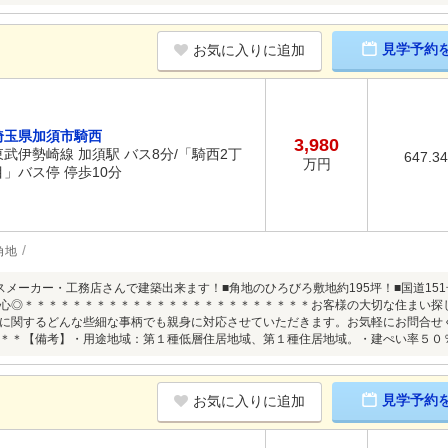
見学予約
お気に入りに追加
埼玉県加須市騎西
3,980
東武伊勢崎線 加須駅 バス8分/「騎西2丁
647.3
万円
目」バス停 停歩10分
角地
スメーカー・工務店さんで建築出来ます！■角地のひろびろ敷地約195坪！■国道15
心◎＊＊＊＊＊＊＊＊＊＊＊＊＊＊＊＊＊＊＊＊＊＊＊＊お客様の大切な住まい探
に関するどんな些細な事柄でも親身に対応させていただきます。お気軽にお問合せ
＊＊【備考】・用途地域：第１種低層住居地域、第１種住居地域。・建ぺい率５０
見学予約
お気に入りに追加