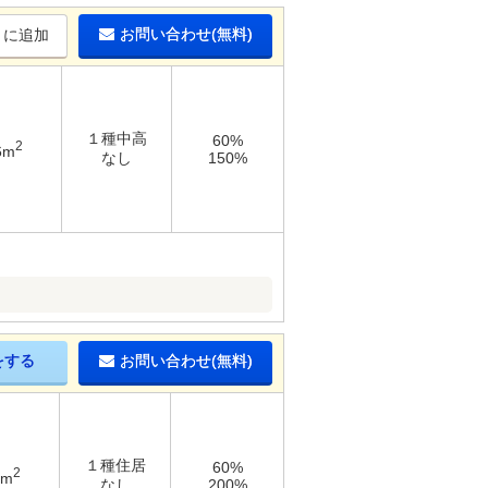
お問い合わせ(無料)
りに追加
１種中高
60%
2
6m
なし
150%
をする
お問い合わせ(無料)
１種住居
60%
2
3m
なし
200%