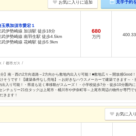
見学予約
お気に入りに追加
埼玉県加須市愛宕１
680
東武伊勢崎線 加須駅 徒歩18分
400.3
東武伊勢崎線 南羽生駅 徒歩4.5km
万円
東武伊勢崎線 花崎駅 徒歩5.9km
水
都市ガス
8分】南・西の2方向道路～2方向から敷地内出入り可能！■敷地広々～開放感Good
けそうです！【建築条件なし売地】～お好きなハウスメーカーで建築できます～・
内出入り可能！・県道も近く車移動がスムーズ！・小学校徒歩7分・徒歩10分圏内に
■センチュリー21住タックは上尾市・桶川市や伊奈町等～上尾市周辺の物件が専門
だきます！
お気に入