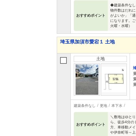
◆建築条件なし
物件数はだれに
おすすめポイント
がよいか」「通
になります。ご
火曜・水曜）
埼玉県加須市愛宕１ 土地
土地
建築条件なし
更地
本下水
＼敷地はゆとり
ら、徒歩4分の
おすすめポイント
方、車移動メイ
や伊奈町等～上