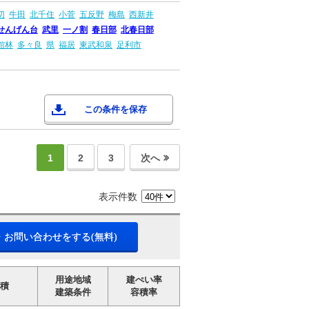
切
牛田
北千住
小菅
五反野
梅島
西新井
せんげん台
武里
一ノ割
春日部
北春日部
館林
多々良
県
福居
東武和泉
足利市
この条件を保存
1
2
3
次へ
表示件数
・お問い合わせをする(無料)
用途地域
建ぺい率
積
建築条件
容積率