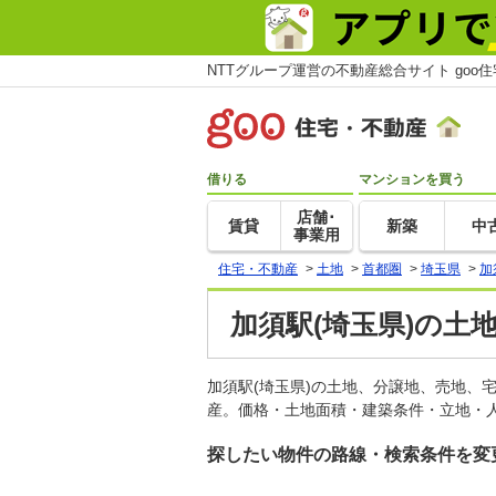
NTTグループ運営の不動産総合サイト goo
借りる
マンションを買う
店舗･
賃貸
新築
中
事業用
住宅・不動産
>
土地
>
首都圏
>
埼玉県
>
加
加須駅(埼玉県)の土
加須駅(埼玉県)の土地、分譲地、売地、
産。価格・土地面積・建築条件・立地・人
探したい物件の路線・検索条件を変