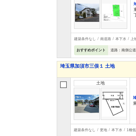
建築条件なし
南道路
本下水
上
おすすめポイント
道路：南側公道約
埼玉県加須市三俣１ 土地
土地
建築条件なし
更地
本下水
1種