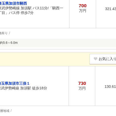
埼玉県加須市騎西
700
東武伊勢崎線 加須駅 バス11分/「騎西一
321.4
万円
丁目」バス停 停歩7分
物有り
5.6～6.0m
お気に入
730
埼玉県加須市三俣１
130.6
東武伊勢崎線 加須駅 徒歩18分
万円
低層地域