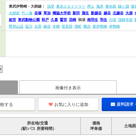
東武伊勢崎・大師線：
浅草
東京スカイツリー
押上
曳舟
東向島
鐘ヶ淵
堀
大師前
竹ノ塚
谷塚
草加
獨協大学前
新田
蒲生
新越谷
越谷
北越谷
大袋
姫宮
東武動物公園
和戸
久喜
鷲宮
花崎
加須
南羽生
羽生
川俣
茂林寺前
野州山辺
韮川
太田
細谷
木崎
世良田
境町
剛志
新伊勢崎
伊勢崎
画像付き表示
お気に入りに追加
資料請求
所在地/交通
価格
土地面
（駅/バス 所要時間）
坪単価