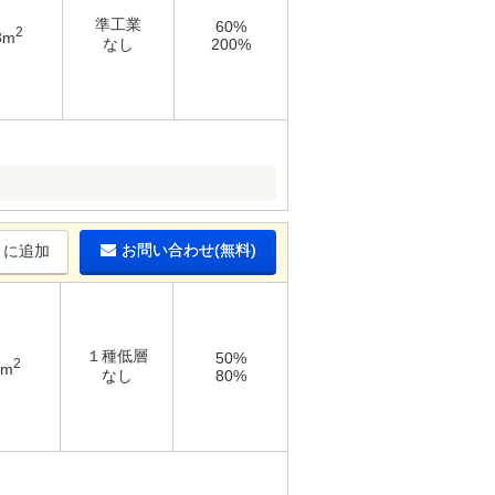
準工業
60%
2
3m
なし
200%
お問い合わせ(無料)
りに追加
１種低層
50%
2
1m
なし
80%