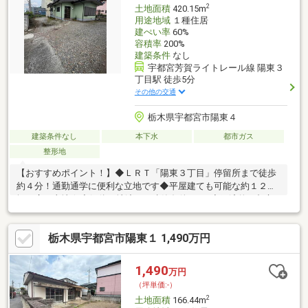
2
土地面積
420.15m
用途地域
１種住居
建ぺい率
60%
容積率
200%
建築条件
なし
宇都宮芳賀ライトレール線 陽東３
丁目駅 徒歩5分
その他の交通
栃木県宇都宮市陽東４
建築条件なし
本下水
都市ガス
整形地
【おすすめポイント！】◆ＬＲＴ「陽東３丁目」停留所まで徒歩
約４分！通勤通学に便利な立地です◆平屋建ても可能な約１２７
坪の広い土地☆◆解体更地渡しで建築条件なし♪◆経済的な都市
ガスエリア◆ゴミステーション移設予定◆ベルモール、スーパ
ー・コンビニ・ドラッグストア等徒歩圏内♪
栃木県宇都宮市陽東１ 1,490万円
1,490
万円
（坪単価:-）
2
土地面積
166.44m