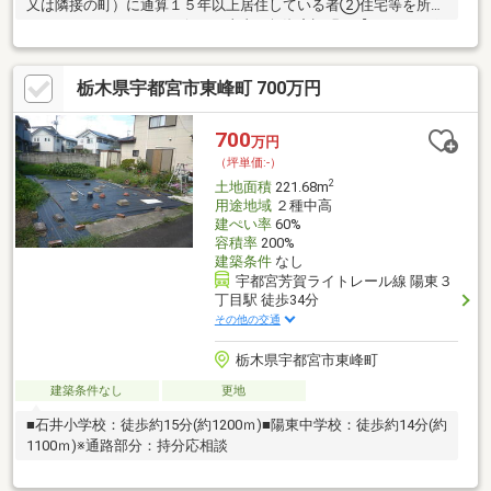
又は隣接の町）に通算１５年以上居住している者②住宅等を所有
していないなどのやむを得ない事由（無資産証明）【おすすめポ
イント】◯土地広々792坪です◯資材置場や太陽光パネルの設置
にオススメ◯建築条件なし〇平石地区に新施設東部総合公園～ア
栃木県宇都宮市東峰町 700万円
ークタウン～がオープン※上下水道引き込みはお客様の負担とな
りますお気軽にお問い合わせください♪※価格には消費税を含みま
す
700
万円
（坪単価:-）
2
土地面積
221.68m
用途地域
２種中高
建ぺい率
60%
容積率
200%
建築条件
なし
宇都宮芳賀ライトレール線 陽東３
丁目駅 徒歩34分
その他の交通
栃木県宇都宮市東峰町
建築条件なし
更地
■石井小学校：徒歩約15分(約1200ｍ)■陽東中学校：徒歩約14分(約
1100ｍ)※通路部分：持分応相談