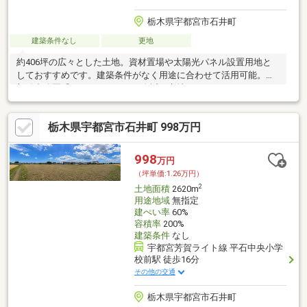
栃木県宇都宮市石井町
建築条件なし
更地
約406坪の広々とした土地。資材置場や太陽光パネル設置用地と
しておすすめです。建築条件がなく用途に合わせて活用可能。東
部総合公園「アークタウン」が身近な立地です。
栃木県宇都宮市石井町 998万円
998
万円
（坪単価:1.26万円）
2
土地面積
2620m
用途地域
無指定
建ぺい率
60%
容積率
200%
建築条件
なし
宇都宮芳賀ライト線 平石中央小学
校前駅 徒歩16分
その他の交通
栃木県宇都宮市石井町