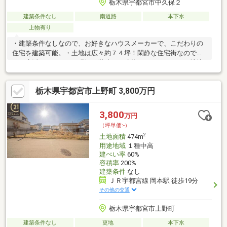
栃木県宇都宮市中久保２
建築条件なし
南道路
本下水
上物有り
・建築条件なしなので、お好きなハウスメーカーで、こだわりの
住宅を建築可能。・土地は広々約７４坪！閑静な住宅街なので静
かに生活できます。・現況３階建ての建物がありますが、更地渡
し相談可・芳賀・宇都宮ＬＲＴ「陽東３丁目」駅まで徒歩約１０
分で通勤、通学に便利・スーパーやドラッグストアまで徒歩１０
栃木県宇都宮市上野町 3,800万円
分以内で買い物に便利な住環境≪現地 ご案内可能でございます
≫実際に土地の所在を確認することで、日当たりや、建物を建て
る際のイメージがつきやすくなりますぜひ一度、弊社スタッフと
3,800
万円
一緒に現地をみてみませんか？お気軽にお問合せください。
（坪単価:-）
2
土地面積
474m
用途地域
１種中高
建ぺい率
60%
容積率
200%
建築条件
なし
ＪＲ宇都宮線 岡本駅 徒歩19分
その他の交通
栃木県宇都宮市上野町
建築条件なし
更地
本下水