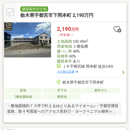
建築条件付土地
栃木県宇都宮市下岡本町 2,190万円
2,190
万円
（坪単価:-）
2
土地面積
242.45m
用途地域
１種低層
建ぺい率
40%
容積率
60%
建築条件
あり
ＪＲ宇都宮線 岡本駅 徒歩24分
その他の交通
栃木県宇都宮市下岡本町
更地
本下水
都市ガス
1種低層地域
整形地
・敷地面積約７３坪で叶えるゆとりあるマイホーム♪・宇都宮環状
道路、新４号国道へのアクセス良好◎・ヨークベニマル御幸ヶ原
店まで徒歩約８分・電気共有の為敷地内に電柱及び支線が入る場
合あり・司法書士は売主指定建築条件付売地：土地売買契約後３
カ月以内に売主と建物請負契約を締結することを条件として販売