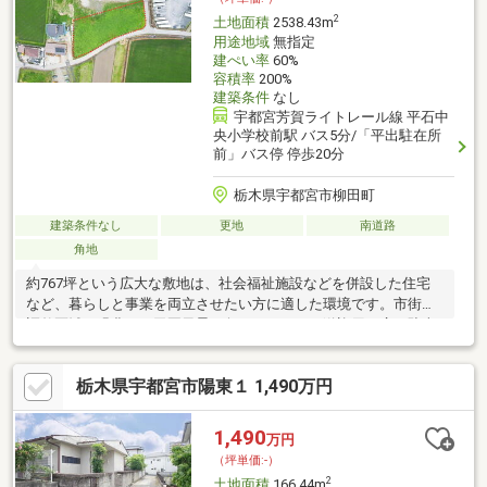
さい。
2
土地面積
2538.43m
用途地域
無指定
建ぺい率
60%
容積率
200%
建築条件
なし
宇都宮芳賀ライトレール線 平石中
央小学校前駅 バス5分/「平出駐在所
前」バス停 停歩20分
栃木県宇都宮市柳田町
建築条件なし
更地
南道路
角地
約767坪という広大な敷地は、社会福祉施設などを併設した住宅
など、暮らしと事業を両立させたい方に適した環境です。市街化
調整区域の緑豊かな田園風景に包まれながら、送迎用の広い駐車
場を確保しつつ、プライベートな居住空間や農園スペースも十分
に配置できます。宇都宮芳賀ライトレール線の駅へは自転車を利
栃木県宇都宮市陽東１ 1,490万円
用すればスムーズにアクセスでき、ゆいの杜の大型スーパー等へ
も車で7分と利便性も良好です。自然の恵みを感じながら、理想の
職住一体の拠点づくりをここから始めてみませんか。詳細はお気
1,490
万円
軽にお問い合わせくださいね！調整区域につき開発許可費用有
（坪単価:-）
り。現況渡しとなります。
2
土地面積
166.44m