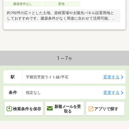
建築条件なし
更地
約792坪の広々とした土地。資材置場や太陽光パネル設置用地と
しておすすめです。建築条件がなく用途に合わせて活用可能。東
部総合公園「アークタウン」が身近な立地です。
1～7
件
駅
変更する
宇都宮芳賀ライト線/平石
条件
変更する
指定なし
新着メールを受
検索条件を保存
アプリで探す
取る