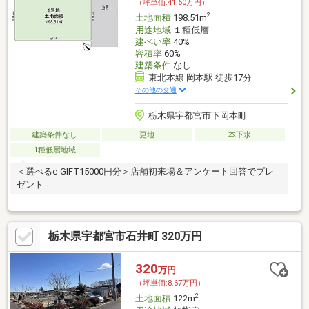
（坪単価:41.60万円）
2
土地面積
198.51m
用途地域
１種低層
建ぺい率
40%
容積率
60%
建築条件
なし
東北本線 岡本駅 徒歩17分
その他の交通
栃木県宇都宮市下岡本町
建築条件なし
更地
本下水
1種低層地域
＜選べるe-GIFT15000円分＞店舗初来場＆アンケート回答でプレ
ゼント
栃木県宇都宮市石井町 320万円
320
万円
（坪単価:8.67万円）
2
土地面積
122m