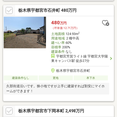
栃木県宇都宮市石井町 480万円
480
万円
（坪単価:12.71万円）
2
土地面積
124.93m
用途地域
２種中高
建ぺい率
60%
容積率
200%
建築条件
なし
宇都宮芳賀ライト線 宇都宮大学陽
東キャンパス駅 徒歩27分
栃木県宇都宮市石井町
建築条件なし
更地
本下水
久部街道沿いです。狭小地ですが上手に建築すれば割安にマイホ
ームができます！
栃木県宇都宮市下岡本町 2,498万円