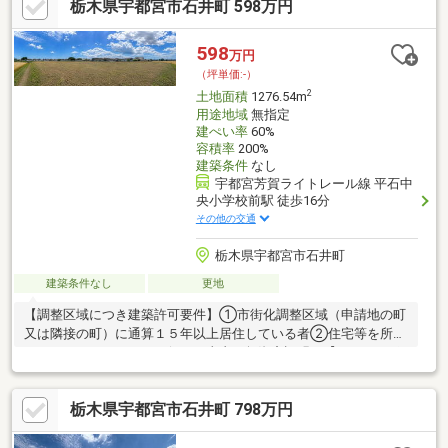
栃木県宇都宮市石井町 598万円
598
万円
（坪単価:-）
2
土地面積
1276.54m
用途地域
無指定
建ぺい率
60%
容積率
200%
建築条件
なし
宇都宮芳賀ライトレール線 平石中
央小学校前駅 徒歩16分
その他の交通
栃木県宇都宮市石井町
建築条件なし
更地
【調整区域につき建築許可要件】①市街化調整区域（申請地の町
又は隣接の町）に通算１５年以上居住している者②住宅等を所有
していないなどのやむを得ない事由（無資産証明）【おすすめポ
イント】◯土地広々約386坪です◯LRTも利用できる環境なの
で 宇都宮駅やベルモール、清原方面へのアクセスが良好です！
栃木県宇都宮市石井町 798万円
〇平石地区に新施設東部総合公園～アークタウン～がオープン◯
建築条件無しなのでお好きなメーカーでお家を建てられますよ♪※
建築有効面積は499㎡（151坪）になります※上下水道引き込みは