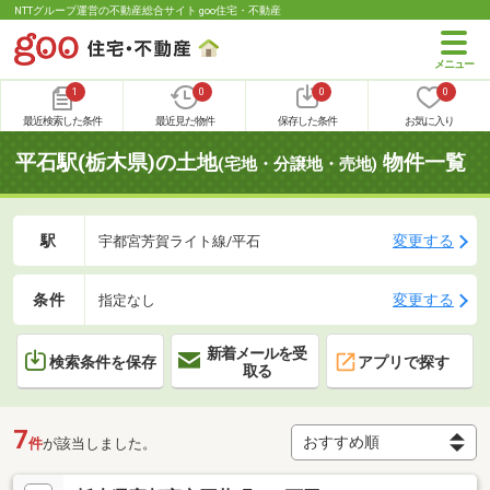
NTTグループ運営の不動産総合サイト goo住宅・不動産
1
0
0
0
最近検索した条件
最近見た物件
保存した条件
お気に入り
平石駅(栃木県)の土地
物件一覧
(宅地・分譲地・売地)
駅
変更する
宇都宮芳賀ライト線/平石
条件
変更する
指定なし
新着メールを受
検索条件を保存
アプリで探す
取る
7
件
が該当しました。