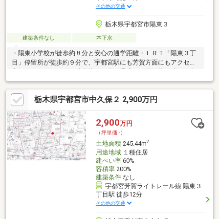
その他の交通
栃木県宇都宮市陽東３
建築条件なし
本下水
・陽東小学校が徒歩約８分と安心の通学距離・ＬＲＴ「陽東３丁
目」停留所が徒歩約９分で、宇都宮駅にも芳賀方面にもアクセス
良好・ベルモールまで徒歩約１３分で週末のお買い物や映画も楽
しめる♪・スーパーやコンビニも近く生活に便利・建築条件無し
で、お好きなハウスメーカーでこだわりの住宅を建築可能・６８
栃木県宇都宮市中久保２ 2,900万円
坪と広い敷地で、ゆったりと住宅の建築ができる・南西の角地で
陽当たり良好・国道１２３号線や鬼怒通りへのアクセス良好で、
どこに行くのも便利《現地のご案内可能でございます。お気軽に
2,900
万円
お問合せください。》
（坪単価:-）
2
土地面積
245.44m
用途地域
１種住居
建ぺい率
60%
容積率
200%
建築条件
なし
宇都宮芳賀ライトレール線 陽東３
丁目駅 徒歩12分
その他の交通