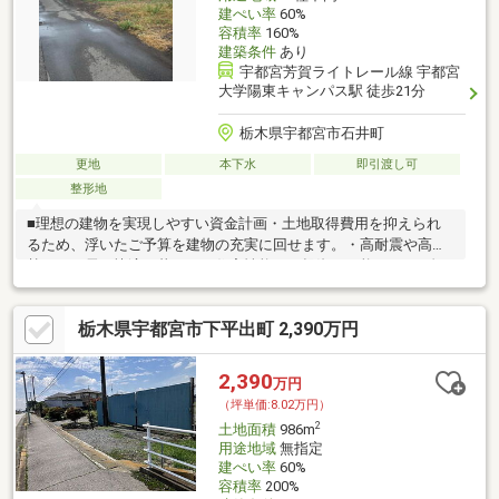
建ぺい率
60%
容積率
160%
建築条件
あり
宇都宮芳賀ライトレール線 宇都宮
大学陽東キャンパス駅 徒歩21分
栃木県宇都宮市石井町
更地
本下水
即引渡し可
整形地
■理想の建物を実現しやすい資金計画・土地取得費用を抑えられ
るため、浮いたご予算を建物の充実に回せます。・高耐震や高断
熱など、長く快適に暮らせる住宅性能への投資が可能です。■自
由なプランニングが叶う整形地 ・166.96m2の整った敷地形状で、
敷地を無駄なく活かした間取りを描けます。・広々としたリビン
栃木県宇都宮市下平出町 2,390万円
グなど、ご家族の理想のライフスタイルを反映できます。■将来
の教育資金にも備えられる環境・無理のない総予算を組むこと
で、お子様の進学などの費用にも備えられます。・小中学校が徒
2,390
万円
歩7分圏内に揃っており、安心して子育てを続けられる環境です。
（坪単価:8.02万円）
2
土地面積
986m
用途地域
無指定
建ぺい率
60%
容積率
200%