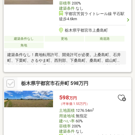
容積率
200%
建築条件
なし
宇都宮芳賀ライトレール線 平石駅
徒歩4.6km
栃木県宇都宮市上桑島町
建築条件なし
更地
南道路
角地
建築条件なし！農地転用許可、開発許可が必要。上桑島町、石井
町、下栗町、さるやま町、西刑部、下桑島町、桑島町、鐺山町の
市街化調整区域内に通算15年以上の居住要件および無資産証明書
要。セットバック不要。上水道引込み可。土地100坪以上、更地
渡し、市街地が近い、陽当り良好、南側道路面す、角地、前面棟
栃木県宇都宮市石井町 598万円
無、平坦地
598
万円
（坪単価:1.55万円）
2
土地面積
1276.54m
用途地域
無指定
建ぺい率
60%
容積率
200%
建築条件
なし