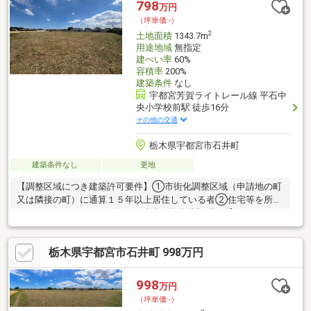
798
万円
お客様の負担となりますお気軽にお問い合わせください※価格に
（坪単価:-）
は消費税を含みます
2
土地面積
1343.7m
用途地域
無指定
建ぺい率
60%
容積率
200%
建築条件
なし
宇都宮芳賀ライトレール線 平石中
央小学校前駅 徒歩16分
その他の交通
栃木県宇都宮市石井町
建築条件なし
更地
【調整区域につき建築許可要件】①市街化調整区域（申請地の町
又は隣接の町）に通算１５年以上居住している者②住宅等を所有
していないなどのやむを得ない事由（無資産証明）【おすすめポ
イント】◯土地広々150坪です◯LRTも利用できる環境なので
宇都宮駅やベルモール、清原方面へのアクセスが良好です！〇平
栃木県宇都宮市石井町 998万円
石地区に新施設東部総合公園～アークタウン～がオープン◯建築
条件無しなのでお好きなメーカーでお家を建てられますよ♪※建築
有効面積は499㎡（151坪）になります※上下水道引き込みはお客
998
万円
様の負担となりますお気軽にお問い合わせください※価格には消
（坪単価:-）
費税を含みます