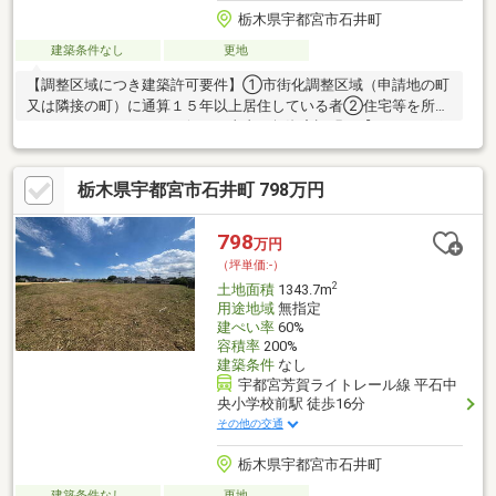
栃木県宇都宮市石井町
建築条件なし
更地
【調整区域につき建築許可要件】①市街化調整区域（申請地の町
又は隣接の町）に通算１５年以上居住している者②住宅等を所有
していないなどのやむを得ない事由（無資産証明）【おすすめポ
イント】◯土地広々約386坪です◯LRTも利用できる環境なの
で 宇都宮駅やベルモール、清原方面へのアクセスが良好です！
栃木県宇都宮市石井町 798万円
〇平石地区に新施設東部総合公園～アークタウン～がオープン◯
建築条件無しなのでお好きなメーカーでお家を建てられますよ♪※
建築有効面積は499㎡（151坪）になります※上下水道引き込みは
798
万円
お客様の負担となりますお気軽にお問い合わせください※価格に
（坪単価:-）
は消費税を含みます
2
土地面積
1343.7m
用途地域
無指定
建ぺい率
60%
容積率
200%
建築条件
なし
宇都宮芳賀ライトレール線 平石中
央小学校前駅 徒歩16分
その他の交通
栃木県宇都宮市石井町
建築条件なし
更地