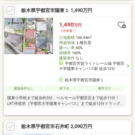
栃木県宇都宮市陽東１ 1,490万円
1,490
万円
（坪単価:-）
2
土地面積
166.44m
用途地域
１種住居
建ぺい率
60%
容積率
160%
建築条件
なし
宇都宮芳賀ライトレール線 宇都宮
大学陽東キャンパス駅 徒歩12分
栃木県宇都宮市陽東１
建築条件なし
本下水
都市ガス
陽東小学校まで徒歩約5分、ベルモール宇都宮店まで徒歩11分！
LRT停留所［宇都宮大学陽東キャンパス］まで徒歩12分ドラッグ
ストア・コンビニ・スーパーまで徒歩10分以内水戸街道・柳田街
道までのアクセス良好！小中学校、商業施設が充実した地域で、
徒歩でも暮らせる立地要セットバック陽東小学校：徒歩約5分（約
栃木県宇都宮市石井町 2,090万円
350ｍ）陽東中学校：徒歩約10分（約800ｍ）