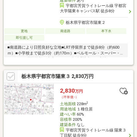
建築条件
あり
宇都宮芳賀ライトレール線 宇都宮
大学陽東キャンパス駅 徒歩8分
栃木県宇都宮市陽東２
更地
南道路
本下水
即引渡し可
■南道路により日照良好な立地■LRT停留所まで徒歩8分（約600
ｍ）■小学校まで徒歩3分（約170ｍ）■ベルモール・スーパー・コ
ンビニなど周辺施設が充実しており生活環境良好な立地
栃木県宇都宮市陽東３ 2,830万円
2,830
万円
（坪単価:-）
2
土地面積
228m
用途地域
１種住居
建ぺい率
60%
容積率
200%
建築条件
なし
宇都宮芳賀ライトレール線 陽東３
丁目駅 徒歩9分