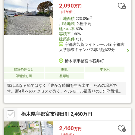
2,090
万円
（坪単価:-）
2
土地面積
223.09m
用途地域
２種中高
建ぺい率
60%
容積率
160%
建築条件
なし
宇都宮芳賀ライトレール線 宇都宮
大学陽東キャンパス駅 徒歩22分
栃木県宇都宮市石井町
建築条件なし
更地
本下水
即引渡し可
整形地
家は単なる箱ではなく「豊かな時間を生み出す」ための場所で
す。新4号へのアクセスが良く、ベルモール最寄りのLRT停留場ま
で自転車約5分（1.7km）という立地は、通勤や帰省にゆとりを生
みます。レストランBarまで徒歩圏も嬉しいポイント。■「宇都宮
大学陽東キャンパス」停留場 自転車約5分(1.7km)■チバコーヒー
栃木県宇都宮市柳田町 2,460万円
徒歩18分(1.3km)■イチマルイイヒ 徒歩12分(900m)■宇都宮市立石
井保育園 徒歩7分(約27m)お金のプロがオリジナルのライフプラン
「みらい家計簿」を無料で作成し、ご夫婦の賢い選択をサポート
2,460
万円
します。資料請求または見学予約からお気軽にお問い合わせくだ
（坪単価:-）