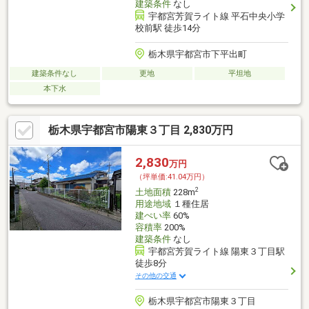
建築条件
なし
宇都宮芳賀ライト線 平石中央小学
校前駅 徒歩14分
栃木県宇都宮市下平出町
建築条件なし
更地
平坦地
本下水
栃木県宇都宮市陽東３丁目 2,830万円
2,830
万円
（坪単価:41.04万円）
2
土地面積
228m
用途地域
１種住居
建ぺい率
60%
容積率
200%
建築条件
なし
宇都宮芳賀ライト線 陽東３丁目駅
徒歩8分
その他の交通
栃木県宇都宮市陽東３丁目