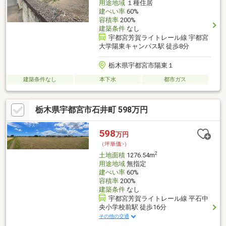
用途地域
１種住居
建ぺい率
60%
容積率
200%
建築条件
なし
宇都宮芳賀ライトレール線 宇都宮
大学陽東キャンパス駅 徒歩8分
栃木県宇都宮市陽東１
建築条件なし
本下水
都市ガス
栃木県宇都宮市石井町 598万円
598
万円
（坪単価:-）
2
土地面積
1276.54m
用途地域
無指定
建ぺい率
60%
容積率
200%
建築条件
なし
宇都宮芳賀ライトレール線 平石中
央小学校前駅 徒歩16分
その他の交通