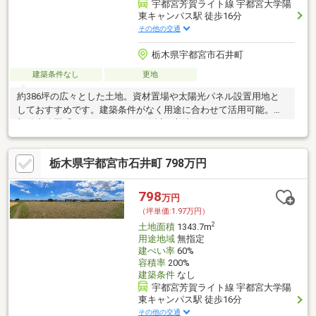
宇都宮芳賀ライト線 宇都宮大学陽
東キャンパス駅 徒歩16分
その他の交通
栃木県宇都宮市石井町
建築条件なし
更地
約386坪の広々とした土地。資材置場や太陽光パネル設置用地と
しておすすめです。建築条件がなく用途に合わせて活用可能。東
部総合公園「アークタウン」が身近な立地です。
栃木県宇都宮市石井町 798万円
798
万円
（坪単価:1.97万円）
2
土地面積
1343.7m
用途地域
無指定
建ぺい率
60%
容積率
200%
建築条件
なし
宇都宮芳賀ライト線 宇都宮大学陽
東キャンパス駅 徒歩16分
その他の交通