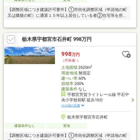
【調整区域につき建築許可要件】①市街化調整区域（申請地の町
又は隣接の町）に通算１５年以上居住している者②住宅等を所有
していないなどのやむを得ない事由（無資産証明）【おすすめポ
イント】◯土地広々150坪です◯LRTも利用できる環境なので
宇都宮駅やベルモール、清原方面へのアクセスが良好です！〇平
栃木県宇都宮市石井町 998万円
石地区に新施設東部総合公園～アークタウン～がオープン◯建築
条件無しなのでお好きなメーカーでお家を建てられますよ♪※建築
有効面積は499㎡（151坪）になります※上下水道引き込みはお客
998
万円
様の負担となりますお気軽にお問い合わせください※価格には消
（坪単価:-）
費税を含みます
2
土地面積
2620m
用途地域
無指定
建ぺい率
60%
容積率
200%
建築条件
なし
宇都宮芳賀ライトレール線 平石中
央小学校前駅 徒歩16分
その他の交通
栃木県宇都宮市石井町
建築条件なし
更地
【調整区域につき建築許可要件】①市街化調整区域（申請地の町