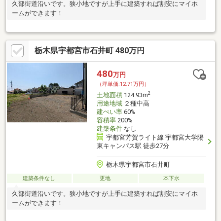
久部街道沿いです。狭小地ですが上手に建築すれば割安にマイホ
ームができます！
栃木県宇都宮市石井町 480万円
480
万円
（坪単価:12.71万円）
2
土地面積
124.93m
用途地域
２種中高
建ぺい率
60%
容積率
200%
建築条件
なし
宇都宮芳賀ライト線 宇都宮大学陽
東キャンパス駅 徒歩27分
栃木県宇都宮市石井町
建築条件なし
更地
本下水
久部街道沿いです。狭小地ですが上手に建築すれば割安にマイホ
ームができます！