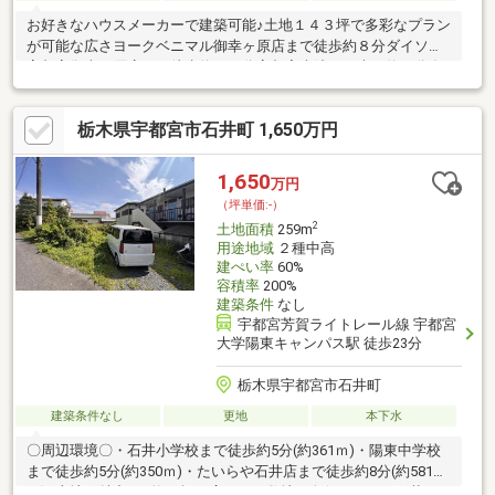
お好きなハウスメーカーで建築可能♪土地１４３坪で多彩なプラン
が可能な広さヨークベニマル御幸ヶ原店まで徒歩約８分ダイソー
宇都宮御幸ヶ原店まで徒歩約１０分宇都宮病院まで車で約２分奈
坪通りはカワチ薬品やセブンイレブンなどのお店も豊富で日用品
のお買い物には困りませんね^^≪現地 ご案内可能でございます
栃木県宇都宮市石井町 1,650万円
≫実際に土地の所在を確認することで、日当たりや、建物を建て
る際のイメージがつきやすくなりますぜひ一度、弊社スタッフと
一緒に現地をみてみませんか？お気軽にお問合せください。
1,650
万円
（坪単価:-）
2
土地面積
259m
用途地域
２種中高
建ぺい率
60%
容積率
200%
建築条件
なし
宇都宮芳賀ライトレール線 宇都宮
大学陽東キャンパス駅 徒歩23分
栃木県宇都宮市石井町
建築条件なし
更地
本下水
〇周辺環境〇・石井小学校まで徒歩約5分(約361ｍ)・陽東中学校
まで徒歩約5分(約350ｍ)・たいらや石井店まで徒歩約8分(約581
ｍ)■土地の魅力■・約78坪の広々した敷地！奥行きのある形状な