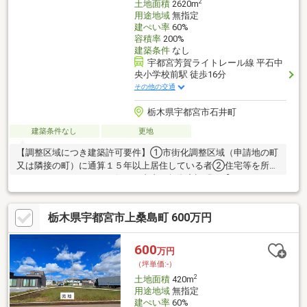
2
土地面積
2620m
用途地域
無指定
建ぺい率
60%
容積率
200%
建築条件
なし
宇都宮芳賀ライトレール線 平石中
央小学校前駅 徒歩16分
その他の交通
栃木県宇都宮市石井町
建築条件なし
更地
【調整区域につき建築許可要件】①市街化調整区域（申請地の町
又は隣接の町）に通算１５年以上居住している者②住宅等を所有
していないなどのやむを得ない事由（無資産証明）【おすすめポ
イント】◯土地広々792坪です◯資材置場や太陽光パネルの設置
にオススメ◯建築条件なし〇平石地区に新施設東部総合公園～ア
栃木県宇都宮市上桑島町 600万円
ークタウン～がオープン※上下水道引き込みはお客様の負担とな
りますお気軽にお問い合わせください♪※価格には消費税を含みま
す
600
万円
（坪単価:-）
2
土地面積
420m
用途地域
無指定
建ぺい率
60%