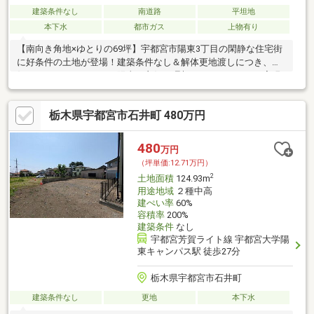
建築条件なし
南道路
平坦地
本下水
都市ガス
上物有り
【南向き角地×ゆとりの69坪】宇都宮市陽東3丁目の閑静な住宅街
に好条件の土地が登場！建築条件なし＆解体更地渡しにつき、お
好きなハウスメーカーで陽当り良好な理想のマイホームをご実現
いただけます。
栃木県宇都宮市石井町 480万円
480
万円
（坪単価:12.71万円）
2
土地面積
124.93m
用途地域
２種中高
建ぺい率
60%
容積率
200%
建築条件
なし
宇都宮芳賀ライト線 宇都宮大学陽
東キャンパス駅 徒歩27分
栃木県宇都宮市石井町
建築条件なし
更地
本下水