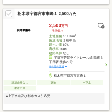
ので駐車スペースと住空間をバランスよく配置可能！・小学校・
中学校まで徒歩約5分！保育園も徒歩圏内で子育て世代に安心の住
栃木県宇都宮市東峰１ 2,500万円
環境です♪・スーパーやコンビニ、ドラッグストアが徒歩約10分
圏内で生活利便施設が充実！シニア世代にもお勧め！◆住宅ロー
ンの相談実施中◆住宅ローンの不安な点や疑問について、安心し
2,500
万円
て住宅の購入ができるよう最後までサポートいたします！些細な
（坪単価:-）
事でもお気軽にご相談ください♪
2
土地面積
167.82m
用途地域
２種中高
建ぺい率
60%
容積率
200%
建築条件
なし
宇都宮芳賀ライトレール線 陽東３
丁目駅 徒歩23分
その他の交通
栃木県宇都宮市東峰１
建築条件なし
更地
本下水
都市ガス
●上下水道及び都市ガス引込要