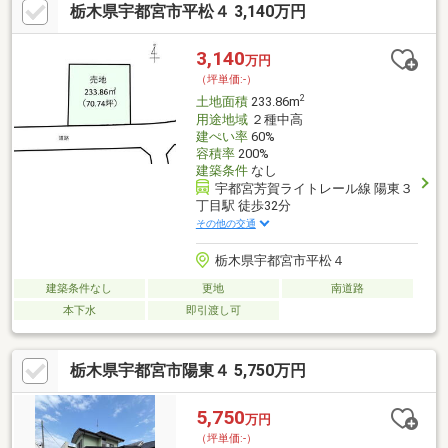
栃木県宇都宮市平松４ 3,140万円
この期間内に建築請負契約が締結されない場合は土地売買契約は
なかったこととなり預り金その他名目問わず受領済みの金額は無
条件で速やかに全額をお返しします≪現地 ご案内可能でござい
3,140
万円
ます≫実際に土地の所在を確認することで、建物を建てる際のイ
（坪単価:-）
メージがつきやすくなりますお気軽にお問合せください
2
土地面積
233.86m
用途地域
２種中高
建ぺい率
60%
容積率
200%
建築条件
なし
宇都宮芳賀ライトレール線 陽東３
丁目駅 徒歩32分
その他の交通
栃木県宇都宮市平松４
建築条件なし
更地
南道路
本下水
即引渡し可
栃木県宇都宮市陽東４ 5,750万円
5,750
万円
（坪単価:-）