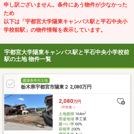
申し訳ございません。条件にあう物件が少なかった
ため
以下は「宇都宮大学陽東キャンパス駅と平石中央小
学校前駅」の物件情報を表示しています。
宇都宮大学陽東キャンパス駅と平石中央小学校前
駅の土地 物件一覧
建築条件付土地
栃木県宇都宮市陽東２ 2,080万円
2,080
万円
（坪単価:-）
2
土地面積
164m
用途地域
準工業
建ぺい率
60%
容積率
200%