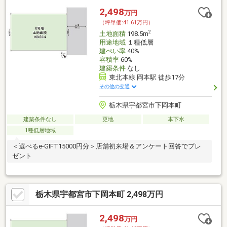
2,498
万円
（坪単価:41.61万円）
2
土地面積
198.5m
用途地域
１種低層
建ぺい率
40%
容積率
60%
建築条件
なし
東北本線 岡本駅 徒歩17分
その他の交通
栃木県宇都宮市下岡本町
建築条件なし
更地
本下水
1種低層地域
＜選べるe-GIFT15000円分＞店舗初来場＆アンケート回答でプレ
ゼント
栃木県宇都宮市下岡本町 2,498万円
2,498
万円