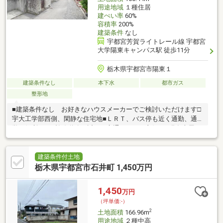
用途地域
１種住居
建ぺい率
60%
容積率
200%
建築条件
なし
宇都宮芳賀ライトレール線 宇都宮
大学陽東キャンパス駅 徒歩11分
栃木県宇都宮市陽東１
建築条件なし
本下水
都市ガス
整形地
■建築条件なし お好きなハウスメーカーでご検討いただけます□
宇大工学部西側、閑静な住宅地■ＬＲＴ、バス停も近く通勤、通
学に便利です□幹線道路に近く、交通アクセス良好！■現在古屋が
ありますが、更地にてお引渡しとなります
建築条件付土地
栃木県宇都宮市石井町 1,450万円
1,450
万円
（坪単価:-）
2
土地面積
166.96m
用途地域
２種中高