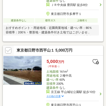
建築条件
なし
ＪＲ中央線 豊田駅 徒歩8分
東京都日野市多摩平１
建築条件なし
都市ガス
上物有り
おすすめポイント・用途地域：近隣商業地域・建ぺい率：80％
容積率：200％・整形地・建築条件付き土地ではございませ
ん。 お好きなハウスメーカーで建築できます。現況：古家有
東京都日野市西平山１ 5,000万円
5,000
万円
（坪単価:-）
2
土地面積
161m
用途地域
２種中高
建ぺい率
60%
容積率
200%
建築条件
なし
京王線 平山城址公園駅 徒歩10分
その他の交通
東京都日野市西平山１