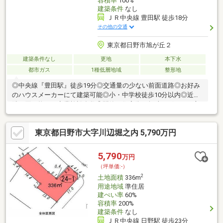
容積率
100%
建築条件
なし
ＪＲ中央線 豊田駅 徒歩18分
その他の交通
東京都日野市旭が丘２
建築条件なし
更地
本下水
都市ガス
1種低層地域
整形地
◎中央線『豊田駅』徒歩19分◎交通量の少ない前面道路◎お好み
のハウスメーカーにて建築可能◎小・中学校徒歩10分以内◎近
隣、買い物など商業施設多数◎閑静な住宅街ご興味ございます方
は、まずは一度お気軽にお問い合わせ下さい♪信頼と実績！お問い
合わせは⇒【日野市専門店 株式会社ダブルオレンジ】TEL０４
東京都日野市大字川辺堀之内 5,790万円
２－５０６－２３４５ までお気軽にどうぞ。不動産に熟知した
スタッフが、住宅ローンから物件詳細・周辺環境など何でもご対
応させていただきます。
5,790
万円
（坪単価:-）
2
土地面積
336m
用途地域
準住居
建ぺい率
60%
容積率
200%
建築条件
なし
ＪＲ中央線 日野駅 徒歩23分