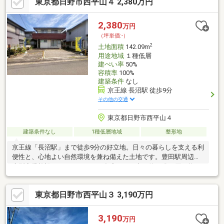
東京都日野市西平山４ 2,380万円
2,380
万円
（坪単価:-）
2
土地面積
142.09m
用途地域
１種低層
建ぺい率
50%
容積率
100%
建築条件
なし
京王線 長沼駅 徒歩9分
その他の交通
東京都日野市西平山４
建築条件なし
1種低層地域
整形地
京王線「長沼駅」まで徒歩9分の好立地。日々の暮らしを支える利
便性と、心地よい自然環境を兼ね備えた土地です。豊田駅周辺の
大型商業施設、イオンスタイル多摩平まで車で約14分と買い物に
も便利。また、日野市立病院へも車で約10分で安心です。目の前
にはリバーサイドの開放的な景色が広がり、陽当たり・風通しと
東京都日野市西平山３ 3,190万円
もに良好。自然の潤いを感じながら穏やかな日常を過ごせる住環
境が魅力です。
3,190
万円