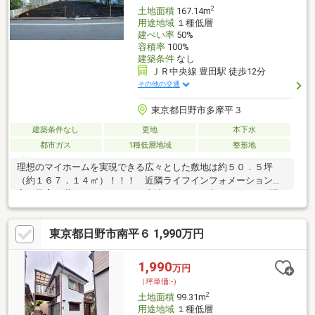
2
土地面積
167.14m
用途地域
１種低層
建ぺい率
50%
容積率
100%
建築条件
なし
ＪＲ中央線 豊田駅 徒歩12分
その他の交通
東京都日野市多摩平３
建築条件なし
更地
本下水
都市ガス
1種低層地域
整形地
理想のマイホームを実現できる広々とした敷地は約５０．５坪
（約１６７．１４㎡）！！！ 近隣ライフインフォメーション充
実で子育て世代にもおススメの土地です♪ まずはお気軽にお問い
合わせください。
東京都日野市南平６ 1,990万円
1,990
万円
（坪単価:-）
2
土地面積
99.31m
用途地域
１種低層