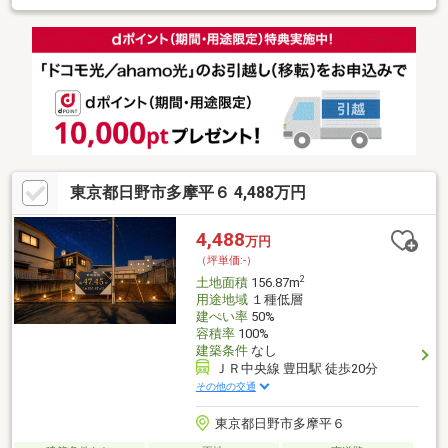
条件無し！こちらのメリット～◆お好みの工務店様やハウスメー
カー様をご選択いただけます◆更地渡しですので解体費用など掛
かりません◆ミライズホームのお客様限定でデザインハウスメー
カー紹介可♪＼何部屋必要？+駐車場+お庭付きのデザイナーズ新
邸／◆日当たりや風通しがご希望のお客様へ◆建具やクロス照明
など細部までこだわった理想住宅を一緒に♪◆お客様の夢のマイ
ホームに関してご要望をお聞かせください♪
東京都日野市多摩平６ 4,488万円
4,488
万円
（坪単価:-）
2
土地面積
156.87m
用途地域
１種低層
建ぺい率
50%
容積率
100%
建築条件
なし
ＪＲ中央線 豊田駅 徒歩20分
その他の交通
東京都日野市多摩平６