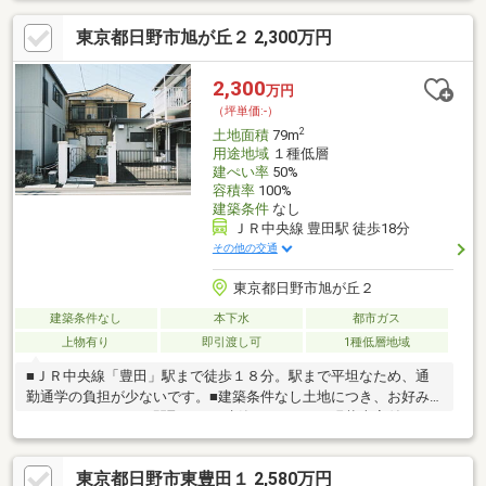
含めた数ある金融機関の中からお客様にとってベストなプランを
東京都日野市旭が丘２ 2,300万円
ご提案いたします！■ご売却のご相談も承っております。まずは
机上査定にて概算での売却金額を査定いたします。どうぞお気軽
にお問い合わせください。■当店には賃貸専門のスタッフもおり
2,300
万円
ますので、賃貸との同時相談も可能です。■ピタットハウス全国
（坪単価:-）
６５１店舗のネットワークで理想のご購入を全力サポートいたし
2
土地面積
79m
ます！
用途地域
１種低層
建ぺい率
50%
容積率
100%
建築条件
なし
ＪＲ中央線 豊田駅 徒歩18分
その他の交通
東京都日野市旭が丘２
建築条件なし
本下水
都市ガス
上物有り
即引渡し可
1種低層地域
■ＪＲ中央線「豊田」駅まで徒歩１８分。駅まで平坦なため、通
勤通学の負担が少ないです。■建築条件なし土地につき、お好み
のハウスメーカー・間取りにて建築できます。■現状古家付き。
建物のボリュームや位置を見ながらプランニングが可能です。■
隣家はすでに建築済のため、実際の陽当りや窓の位置を確認でき
東京都日野市東豊田１ 2,580万円
ます。■旗竿地のため、人目が気になりにくいです。■周辺は閑静