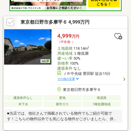
東京都日野市多摩平６ 4,999万円
4,999
万円
（坪単価:-）
2
土地面積
118.14m
用途地域
１種低層
建ぺい率
50%
容積率
100%
建築条件
なし
ＪＲ中央線 豊田駅 徒歩15分
その他の交通
東京都日野市多摩平６
建築条件なし
更地
南道路
本下水
都市ガス
1種低層地域
■当店では、他社さんで掲載されている物件でもご紹介可能で
す！こちらの物件以外でも気になる物件がございましたら、併せ
てご紹介いたしますのでお気軽にご相談ください。■住宅ローン
のご案内もお任せください。専属スタッフによりネット銀行等も