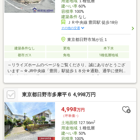
用途地域
１種低層
建ぺい率
60%
容積率
100%
建築条件
なし
ＪＲ中央線 豊田駅 徒歩18分
その他の交通
東京都日野市旭が丘１
建築条件なし
更地
本下水
都市ガス
角地
1種低層地域
～リライズホームのページをご覧くださり、誠にありがとうござ
います～☆JR中央線「豊田」駅徒歩１８分☆通勤、通学に便利な
「新宿」駅まで乗り換えなしで1本のアクセス◎【Planning
Point】◆建築条件無し売地◎憧れのハウスメーカーで建築できま
す◆陽当たりに恵まれたロケーションです◆なかなか出ない角地
東京都日野市多摩平６ 4,998万円
♪家の北側も比較的日照を確保しやすいメリット◆プロの設計士
によるご希望間取りの作成を無料で行います【周辺環境】◇マッ
クスバリュ…徒歩17分◇ファミリーマート…徒歩9分『詳しい資料
4,998
万円
のご請求』のみでも大歓迎です！ご見学のご希望など、ぜひお気
（坪単価:-）
軽にお問合せくださいませ
2
土地面積
127.56m
用途地域
１種低層
建ぺい率
50%
容積率
100%