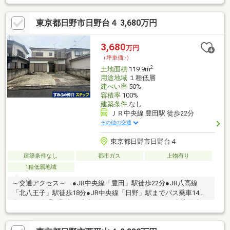
め、お好きな工務店やハウスメーカーで建築可能 ・都市ガス対応
エリア ・即お引渡し可能(残金精算後) ▼周辺環境 ・日野市立日野
東京都日野市日野台４ 3,680万円
第五小学校 徒歩4分(約320m) ・多摩平第3公園 徒歩1分(約30m) ・
ローソン日野多摩平5丁目店 徒歩3分(約230m) ※建築基準22条指定
■ ご希望の住まい探しをお手伝いします ━━━━━・・・ 物件の
3,680
万円
詳細・ご相談はお気軽にお問い合わせください。
（坪単価:-）
2
土地面積
119.9m
用途地域
１種低層
建ぺい率
50%
容積率
100%
建築条件
なし
ＪＲ中央線 豊田駅 徒歩22分
その他の交通
東京都日野市日野台４
建築条件なし
都市ガス
上物有り
1種低層地域
～交通アクセス～ ●JR中央線「豊田」駅徒歩22分●JR八高線
「北八王子」駅徒歩18分●JR中央線「日野」駅までバス乗車14
分、バス停「日野台」徒歩3分～おすすめポイント～●土地面積：
119.90㎡（36.26坪）●第一種低層住居専用地域●建ぺい率50％／
容積率100％●建築条件付き売地ではありません