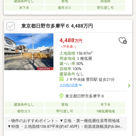
建築条件なし
更地
南道路
本下水
都市ガス
即引渡し可
東京都日野市多摩平６ 4,488万円
4,488
万円
（坪単価:-）
2
土地面積
156.87m
用途地域
１種低層
建ぺい率
50%
容積率
100%
建築条件
なし
ＪＲ中央線 豊田駅 徒歩21分
その他の交通
東京都日野市多摩平６
建築条件なし
更地
本下水
都市ガス
即引渡し可
1種低層地域
－物件のおすすめポイント－ ▼立地 ・第一種低層住居専用地域
▼特徴 ・土地面積156.87平米(約47.45坪) ・前面道路幅員約6.0m
公道・間口約15.3m、開放感有 ・建築条件付宅地販売ではないた