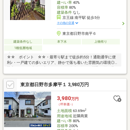
建ぺい率
40%
容積率
80%
建築条件
なし
京王線 南平駅 徒歩5分
その他の交通
東京都日野市南平６
建築条件なし
本下水
上物有り
1種低層地域
☆☆ ポイント ☆☆・最寄り駅まで徒歩約5分！通勤通学に便
利♪・一戸建ての多いエリア、静かで落ち着いた雰囲気の環境◎・
駐車スペース1台有（車種による）・自分の好きな間取り図で夢の
マイホームを♪◆詳細◆・土地面積：99.31平米（30.04坪）・現
状：古家付・個別水道・公営水道・本下水◇周辺環境◇・サンド
東京都日野市多摩平１ 3,980万円
ラッグ 南平店 約450ｍ・コインランドリーさわやかピュア日野
南平店 約450ｍ・ヤオコー 日野南平店 約550ｍ当社では住宅ロ
ーンや住み替え・リフォーム等のご相談も随時承っております。
3,980
万円
お家に関するご要望は一度弊社までご相談ください！
（坪単価:-）
2
土地面積
63.69m
用途地域
近隣商業
建ぺい率
80%
容積率
200%