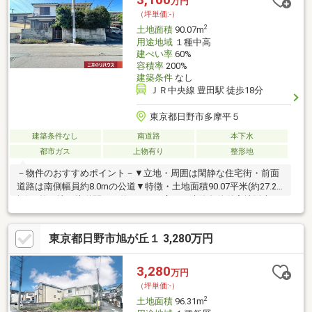
万円
（坪単価:-）
2
土地面積
90.07m
用途地域
１種中高
建ぺい率
60%
容積率
200%
建築条件
なし
ＪＲ中央線 豊田駅 徒歩18分
東京都日野市多摩平５
建築条件なし
南道路
本下水
都市ガス
上物有り
整形地
－物件のおすすめポイント－▼立地・周囲は閑静な住宅街・前面
道路は南側幅員約8.0mの公道▼特徴・土地面積90.07平米(約27.24
坪)、整形地・接道間口は約11.0mの広さ・建築条件付宅地販売で
はありません・お好きなハウスメーカー・工務店で建築できま
す・都市ガス・本下水・公営水道に対応▼周辺環境・食品の店お
東京都日野市旭が丘１ 3,280万円
おた多摩平店 徒歩4分(約290m)・日野市立日野第五小学校 徒歩7
分(約560m)・ローソン日野多摩平5丁目店 徒歩3分(約170m)■ ご希
望の住まい探しをお手伝いします ━━━━━・・・物件の詳細・
3,280
万円
ご相談はお気軽にお問い合わせください。
（坪単価:-）
2
土地面積
96.31m