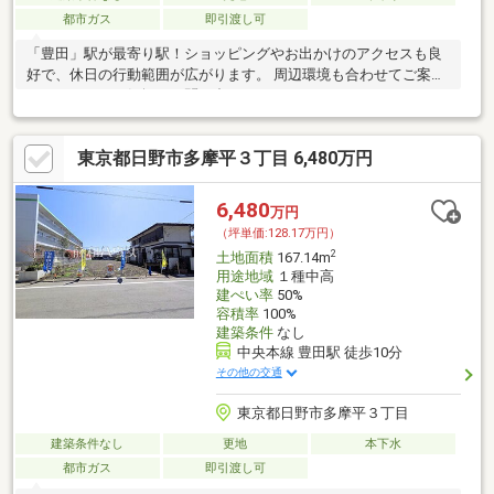
都市ガス
即引渡し可
「豊田」駅が最寄り駅！ショッピングやお出かけのアクセスも良
好で、休日の行動範囲が広がります。 周辺環境も合わせてご案内
いたします。お気軽にお問い合わせくださいませ。
東京都日野市多摩平３丁目 6,480万円
6,480
万円
（坪単価:128.17万円）
2
土地面積
167.14m
用途地域
１種中高
建ぺい率
50%
容積率
100%
建築条件
なし
中央本線 豊田駅 徒歩10分
その他の交通
東京都日野市多摩平３丁目
建築条件なし
更地
本下水
都市ガス
即引渡し可