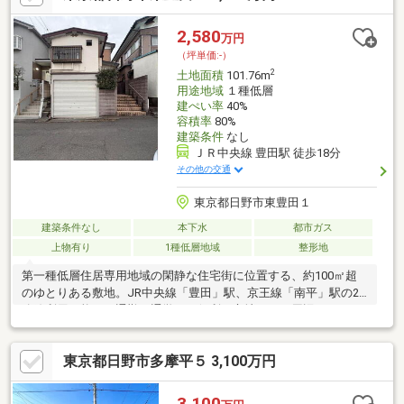
な住宅街。落ち着いた暮らしが叶います。■公園が近く、緑豊か
な住環境です。・旭が丘北公園まで５０ｍ（徒歩１分）■買い物
2,580
万円
が便利な立地です。・コープ高倉店まで３６０ｍ（徒歩５分）・
（坪単価:-）
イオンモール多摩平の森まで１４３０ｍ（徒歩１８分）
2
土地面積
101.76m
用途地域
１種低層
建ぺい率
40%
容積率
80%
建築条件
なし
ＪＲ中央線 豊田駅 徒歩18分
その他の交通
東京都日野市東豊田１
建築条件なし
本下水
都市ガス
上物有り
1種低層地域
整形地
第一種低層住居専用地域の閑静な住宅街に位置する、約100㎡超
のゆとりある敷地。JR中央線「豊田」駅、京王線「南平」駅の2
路線利用可能で、通勤・通学にも便利な立地です。周辺にはスー
パーアルプスや角上魚類、イオンモール多摩平の森などの生活利
便施設が揃い、日々の買い物にも困りません。豊田小学校約
東京都日野市多摩平５ 3,100万円
500m、七生中学校約550mと教育施設も徒歩圏内で、子育て環境
も良好です。公園も近く、落ち着いた住環境の中でゆったりと暮
らせます。
3,100