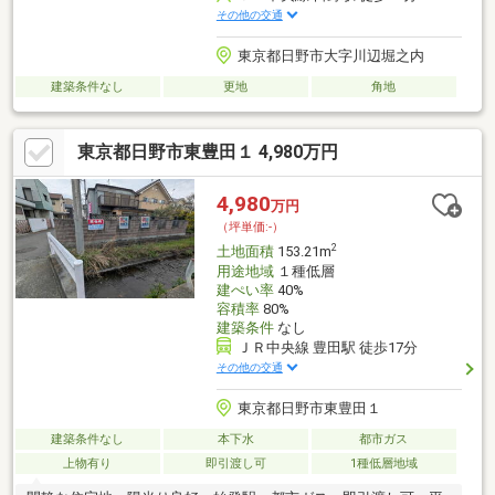
その他の交通
東京都日野市大字川辺堀之内
建築条件なし
更地
角地
東京都日野市東豊田１ 4,980万円
4,980
万円
（坪単価:-）
2
土地面積
153.21m
用途地域
１種低層
建ぺい率
40%
容積率
80%
建築条件
なし
ＪＲ中央線 豊田駅 徒歩17分
その他の交通
東京都日野市東豊田１
建築条件なし
本下水
都市ガス
上物有り
即引渡し可
1種低層地域