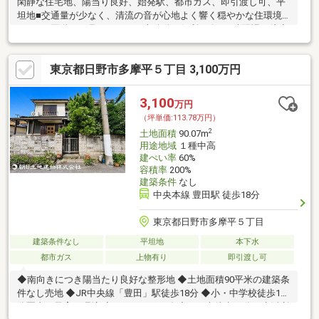
閑静な住宅地、陽当り良好、始発駅、都市ガス、即引渡し可、平
坦地■交通量が少なく、清流の音が心地よく響く穏やかな住環境
です！■国道２０号まですぐ！車移動に便利■ゴルフ練習場が徒歩
圏内にあります
東京都日野市多摩平５丁目 3,100万円
3,100
万円
（坪単価:113.78万円）
2
土地面積
90.07m
用途地域
１種中高
建ぺい率
60%
容積率
200%
建築条件
なし
中央本線 豊田駅 徒歩18分
東京都日野市多摩平５丁目
建築条件なし
平坦地
本下水
都市ガス
上物有り
即引渡し可
◆南向きにつき陽当たり良好な整形地 ◆土地面積90平米の建築条
件なし売地 ◆JR中央線「豊田」駅徒歩18分 ◆小・中学校徒歩10
分圏内の子育て環境 ◆イオンモール多摩平の森徒歩15分の生活利