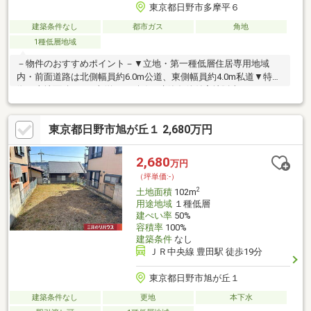
東京都日野市多摩平６
建築条件なし
都市ガス
角地
1種低層地域
－物件のおすすめポイント－▼立地・第一種低層住居専用地域
内・前面道路は北側幅員約6.0m公道、東側幅員約4.0m私道▼特
徴・土地面積126平米(約38.11坪)・建築条件付宅地販売ではない
ため、お好みの建築会社等を選択可能・現況建物は解体後、更地
にてお渡し▼周辺環境・日野市立日野第五小学校 徒歩3分(約
東京都日野市旭が丘１ 2,680万円
180m)・日野市立病院 徒歩7分(約550m)※建築基準22条指定※本物
件は地階を有しない階数3階建以下の住宅建築計画又は更地利用の
方へ向けた土地販売■ ご希望の住まい探しをお手伝いします
2,680
万円
━━━━━・・・物件の詳細・ご相談はお気軽にお問い合わせく
（坪単価:-）
ださい。
2
土地面積
102m
用途地域
１種低層
建ぺい率
50%
容積率
100%
建築条件
なし
ＪＲ中央線 豊田駅 徒歩19分
東京都日野市旭が丘１
建築条件なし
更地
本下水