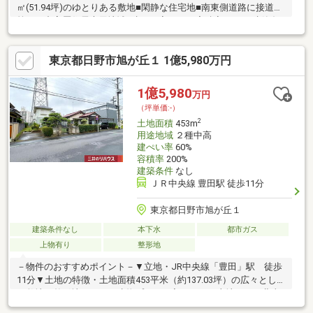
㎡(51.94坪)のゆとりある敷地■閑静な住宅地■南東側道路に接道■
第二種中高層住居専用地域■建ぺい率60％・容積率160％■建築条
件付き土地ではございません。 お好きなハウスメーカーで建築
可能です。
東京都日野市旭が丘１ 1億5,980万円
1億5,980
万円
（坪単価:-）
2
土地面積
453m
用途地域
２種中高
建ぺい率
60%
容積率
200%
建築条件
なし
ＪＲ中央線 豊田駅 徒歩11分
東京都日野市旭が丘１
建築条件なし
本下水
都市ガス
上物有り
整形地
－物件のおすすめポイント－▼立地・JR中央線「豊田」駅 徒歩
11分▼土地の特徴・土地面積453平米（約137.03坪）の広々とし
た敷地・整形地のため、建物プランが入れやすい土地です・北東
側約8.0ｍ公道に面す・建築条件付き土地ではございませんの