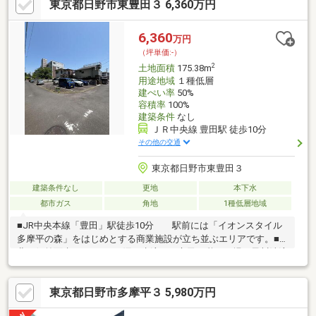
東京都日野市東豊田３ 6,360万円
6,360
万円
（坪単価:-）
2
土地面積
175.38m
用途地域
１種低層
建ぺい率
50%
容積率
100%
建築条件
なし
ＪＲ中央線 豊田駅 徒歩10分
その他の交通
東京都日野市東豊田３
建築条件なし
更地
本下水
都市ガス
角地
1種低層地域
■JR中央本線「豊田」駅徒歩10分 駅前には「イオンスタイル
多摩平の森」をはじめとする商業施設が立ち並ぶエリアです。■
北西側前面先（5ｍ）には湧き水流れる市民の憩いの場、黒川清流
公園■建築条件無しの売地～お好きなハウスメーカー・工務店に
て建築が可能です～
東京都日野市多摩平３ 5,980万円