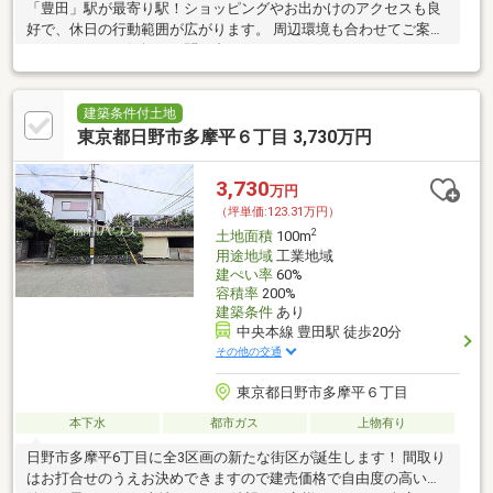
「豊田」駅が最寄り駅！ショッピングやお出かけのアクセスも良
好で、休日の行動範囲が広がります。 周辺環境も合わせてご案内
いたします。お気軽にお問い合わせくださいませ。
建築条件付土地
東京都日野市多摩平６丁目 3,730万円
3,730
万円
（坪単価:123.31万円）
2
土地面積
100m
用途地域
工業地域
建ぺい率
60%
容積率
200%
建築条件
あり
中央本線 豊田駅 徒歩20分
その他の交通
東京都日野市多摩平６丁目
本下水
都市ガス
上物有り
日野市多摩平6丁目に全3区画の新たな街区が誕生します！ 間取り
はお打合せのうえお決めできますので建売価格で自由度の高い物