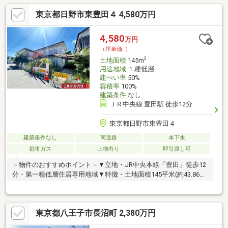
で、 お好みのハウスメーカー・工務店にて、ご希望の住まいを
東京都日野市東豊田４ 4,580万円
建築いただけます■ ご希望の住まい探しをお手伝いします物件の
詳細・ご相談はお気軽にお問い合わせください。
4,580
万円
（坪単価:-）
2
土地面積
145m
用途地域
１種低層
建ぺい率
50%
容積率
100%
建築条件
なし
ＪＲ中央線 豊田駅 徒歩12分
東京都日野市東豊田４
建築条件なし
南道路
本下水
都市ガス
上物有り
即引渡し可
－物件のおすすめポイント－▼立地・JR中央本線「豊田」徒歩12
分・第一種低層住居専用地域▼特徴・土地面積145平米(約43.86
坪)・間取りのプランが立てやすい整形地・南側道路は幅員約6m
の公道・建築条件付宅地販売ではありません・お好きなハウスメ
ーカー・工務店で建築可能・即お引渡し可能(残金精算後)▼周辺
東京都八王子市長沼町 2,380万円
環境・コープみらいミニコープ吹上店 徒歩4分(約310m)・日野市
立豊田小学校 徒歩7分(約520m)・吹上公園 徒歩2分(約100m)■ ご