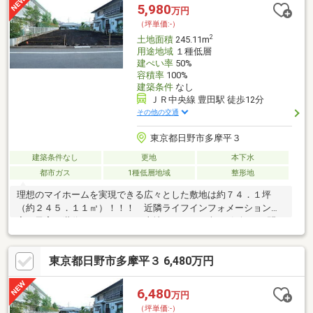
5,980
万円
（坪単価:-）
2
土地面積
245.11m
用途地域
１種低層
建ぺい率
50%
容積率
100%
建築条件
なし
ＪＲ中央線 豊田駅 徒歩12分
その他の交通
東京都日野市多摩平３
建築条件なし
更地
本下水
都市ガス
1種低層地域
整形地
理想のマイホームを実現できる広々とした敷地は約７４．１坪
（約２４５．１１㎡）！！！ 近隣ライフインフォメーション充
実で子育て世代にもおススメの土地です♪ まずはお気軽にお問い
合わせください。
東京都日野市多摩平３ 6,480万円
6,480
万円
（坪単価:-）