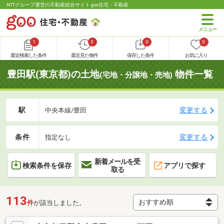
NTTグループ運営の不動産総合サイト goo住宅・不動産
1
0
0
0
最近検索した条件
最近見た物件
保存した条件
お気に入り
豊田駅(東京都)の土地
物件一覧
(宅地・分譲地・売地)
駅
変更する
中央本線/豊田
条件
変更する
指定なし
新着メールを受
検索条件を保存
アプリで探す
取る
113
件
が該当しました。