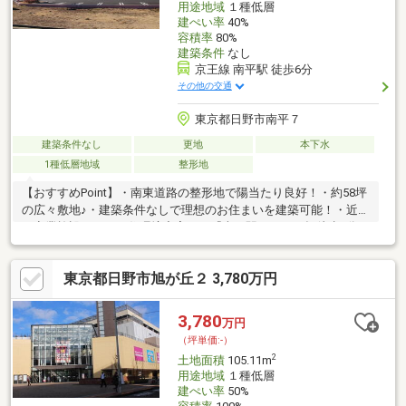
用途地域
１種低層
建ぺい率
40%
容積率
80%
建築条件
なし
京王線 南平駅 徒歩6分
その他の交通
東京都日野市南平７
建築条件なし
更地
本下水
1種低層地域
整形地
【おすすめPoint】・南東道路の整形地で陽当たり良好！・約58坪
の広々敷地♪・建築条件なしで理想のお住まいを建築可能！・近く
に商業施設もあり、住環境充実！・『南平駅』まで平坦徒歩6分！
信頼と実績！お問い合わせは⇒【日野市専門店 株式会社ダブル
オレンジ】TEL０４２－５０６－２３４５ までお気軽にどう
東京都日野市旭が丘２ 3,780万円
ぞ。不動産に熟知したスタッフが、住宅ローンから物件詳細・周
辺環境など何でもご対応させていただきます。ご連絡お待ちして
おります！
3,780
万円
（坪単価:-）
2
土地面積
105.11m
用途地域
１種低層
建ぺい率
50%