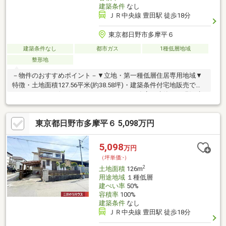
建築条件
なし
ＪＲ中央線 豊田駅 徒歩18分
東京都日野市多摩平６
建築条件なし
都市ガス
1種低層地域
整形地
－物件のおすすめポイント－▼立地・第一種低層住居専用地域▼
特徴・土地面積127.56平米(約38.58坪)・建築条件付宅地販売では
ありません・お好きなハウスメーカー・工務店で建築可・現況建
物は解体後、更地にてお渡し▼周辺環境・日野市立日野第五小学
校 徒歩3分(約180m)・多摩平第4公園 徒歩3分(約190m)・日野市立
東京都日野市多摩平６ 5,098万円
病院 徒歩7分(約550m)※建築基準22条指定※本物件は地階を有しな
い階数3階建以下の住宅建築計画又は更地利用の方へ向けた土地販
売■ ご希望の住まい探しをお手伝いします ━━━━━・・・物件
5,098
万円
の詳細・ご相談はお気軽にお問い合わせください。
（坪単価:-）
2
土地面積
126m
用途地域
１種低層
建ぺい率
50%
容積率
100%
建築条件
なし
ＪＲ中央線 豊田駅 徒歩18分