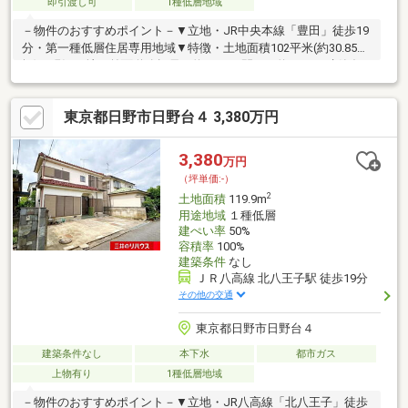
即引渡し可
1種低層地域
－物件のおすすめポイント－▼立地・JR中央本線「豊田」徒歩19
分・第一種低層住居専用地域▼特徴・土地面積102平米(約30.85
坪)、現況更地・前面道路幅員は約4.0m、間口は約6.8m・建築条
件付宅地販売ではないため、お好きなハウスメーカーで建築可・
周囲にはすでに建物があり、採光等を考慮した設計がしやすい土
東京都日野市日野台４ 3,380万円
地・建ぺい率50％、容積率100%▼周辺環境・旭が丘南公園 徒歩2
分(約120m)・セブンイレブン日野旭が丘1丁目店 徒歩10分(約
750m)■ ご希望の住まい探しをお手伝いします ━━━━━・・・
3,380
万円
物件の詳細・ご相談はお気軽にお問い合わせください。
（坪単価:-）
2
土地面積
119.9m
用途地域
１種低層
建ぺい率
50%
容積率
100%
建築条件
なし
ＪＲ八高線 北八王子駅 徒歩19分
その他の交通
東京都日野市日野台４
建築条件なし
本下水
都市ガス
上物有り
1種低層地域
－物件のおすすめポイント－▼立地・JR八高線「北八王子」徒歩