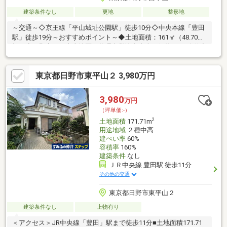
建築条件なし
更地
整形地
～交通～◇京王線「平山城址公園駅」徒歩10分◇中央本線「豊田
駅」徒歩19分～おすすめポイント～◆土地面積：161㎡（48.70
坪）◆日野市西平山土地区画整理事業地内◆南西側約6.0ｍ公道◆
建築条件付き土地ではございません◆お好きなハウスメーカーに
て建築可能
東京都日野市東平山２ 3,980万円
3,980
万円
（坪単価:-）
2
土地面積
171.71m
用途地域
２種中高
建ぺい率
60%
容積率
160%
建築条件
なし
ＪＲ中央線 豊田駅 徒歩11分
その他の交通
東京都日野市東平山２
建築条件なし
上物有り
＜アクセス＞JR中央線「豊田」駅まで徒歩11分■土地面積171.71