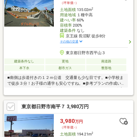
（坪単価:-）
2
土地面積
135.02m
用途地域
１種中高
建ぺい率
60%
容積率
200%
建築条件
なし
京王線 長沼駅 徒歩8分
その他の交通
東京都日野市西平山３
建築条件なし
更地
南道路
本下水
都市ガス
整形地
■南側は歩道付きの１２ｍ公道 交通量も少な目です。■小学校ま
で徒歩３分！お子様の通学も安心ですね。■参考プランの作成い
たします。ご要望をお聞かせください♪■ハウスメーカー・工務店
のご紹介もご予算に合わせていたします。 お気軽にご相談くだ
さい。■緑や清流のある落ち着いた雰囲気の街並みです。 お気
東京都日野市南平７ 3,980万円
軽にお問い合わせください。
3,980
万円
（坪単価:-）
2
土地面積
194.21m