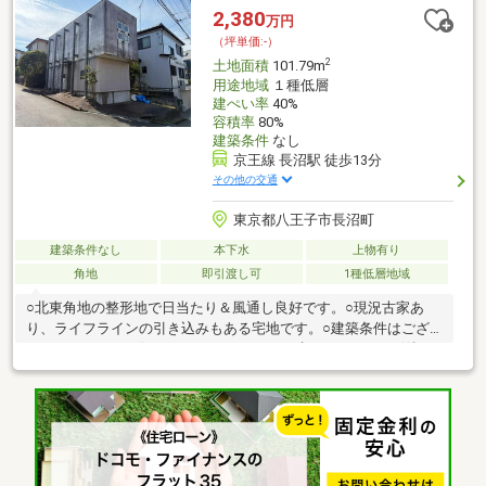
希望の住まい探しをお手伝いします ━━━━━・・・物件の詳
2,380
万円
細・ご相談はお気軽にお問い合わせください。
（坪単価:-）
2
土地面積
101.79m
用途地域
１種低層
建ぺい率
40%
容積率
80%
建築条件
なし
京王線 長沼駅 徒歩13分
その他の交通
東京都八王子市長沼町
建築条件なし
本下水
上物有り
角地
即引渡し可
1種低層地域
○北東角地の整形地で日当たり＆風通し良好です。○現況古家あ
り、ライフラインの引き込みもある宅地です。○建築条件はござ
いませんので、お好きなハウスメーカーで建てられます。○測
量、建物解体、更地渡しなどのご相談も可能です。コメント欄へ
ご要望を記載の上、お問い合わせください。