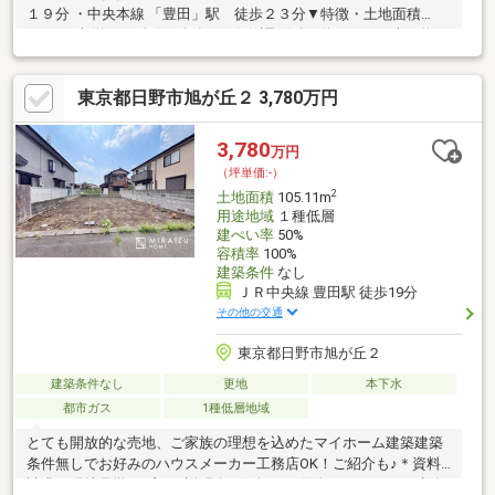
１９分 ・中央本線 「豊田」駅 徒歩２３分▼特徴・土地面積
119.9平米(約36.26坪)（公簿）・仮測量面積／約123.20平米（約
37.27坪）（2026年7月実施）・仮測量面積は、隣地境界立会等が
未了のため、確定測量の結果増減する可能性があります。・前面
東京都日野市旭が丘２ 3,780万円
道路は南東側幅員約3.8mの公道、間口は約9.5mの広さ・お好きな
ハウスメーカー・工務店で建築可能▼周辺環境・日野台公園 徒歩
2分(約110m)・ローソン日野多摩平5丁目店 徒歩6分(約420m)物件
3,780
万円
の詳細・ご相談はお気軽にお問い合わせください。
（坪単価:-）
2
土地面積
105.11m
用途地域
１種低層
建ぺい率
50%
容積率
100%
建築条件
なし
ＪＲ中央線 豊田駅 徒歩19分
その他の交通
東京都日野市旭が丘２
建築条件なし
更地
本下水
都市ガス
1種低層地域
とても開放的な売地、ご家族の理想を込めたマイホーム建築建築
条件無しでお好みのハウスメーカー工務店OK！ご紹介も♪＊資料
請求、現地見学、プラン説明会お気軽にご用命ください＊～建築