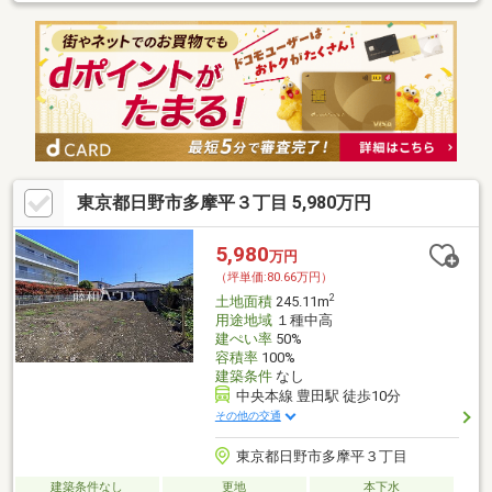
便性
東京都日野市多摩平３丁目 5,980万円
5,980
万円
（坪単価:80.66万円）
2
土地面積
245.11m
用途地域
１種中高
建ぺい率
50%
容積率
100%
建築条件
なし
中央本線 豊田駅 徒歩10分
その他の交通
東京都日野市多摩平３丁目
建築条件なし
更地
本下水