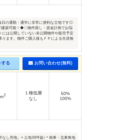
＊毎日の通勤・通学に非常に便利な立地です◎
ーで建築可能！◆◇物件探し・資金計画でお悩
トには公開していない未公開物件や販売予定
承ります。物件ご購入後もＦＰによる生涯無
をする
お問い合わせ(無料)
１種低層
50%
2
5m
なし
100%
なし売地」× 土地39坪超♪＊南東・北東角地