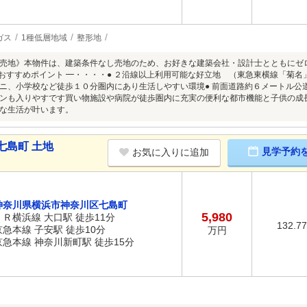
ガス
1種低層地域
整形地
売地》本物件は、建築条件なし売地のため、お好きな建築会社・設計士とともにゼ
件おすすめポイント ━・・・・● ２沿線以上利用可能な好立地 （東急東横線「菊名」
ニ、小学校など徒歩１０分圏内にあり生活しやすい環境● 前面道路約６メートル公道
ンも入りやすです買い物施設や病院が徒歩圏内に充実の便利な都市機能と子供の成
な生活が叶います。
七島町 土地
見学予約
お気に入りに追加
神奈川県横浜市神奈川区七島町
5,980
ＪＲ横浜線 大口駅 徒歩11分
132.7
京急本線 子安駅 徒歩10分
万円
京急本線 神奈川新町駅 徒歩15分