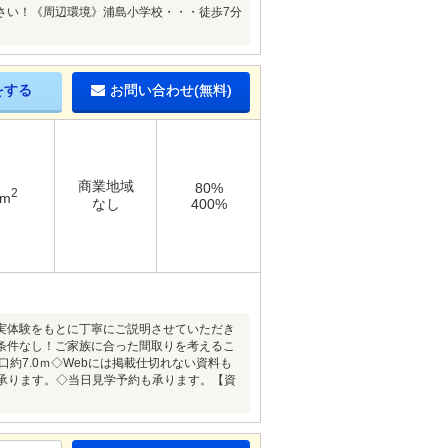
ださい！《周辺環境》浦島小学校・・・徒歩7分
をする
お問い合わせ(無料)
商業地域
80%
2
8m
なし
400%
実体験をもとに丁寧にご説明させていただき
築条件なし！ご家族に合った間取りを考えるこ
口約7.0ｍ◇Webには掲載仕切れない資料も
も承ります。◇当日見学予約も承ります。【資