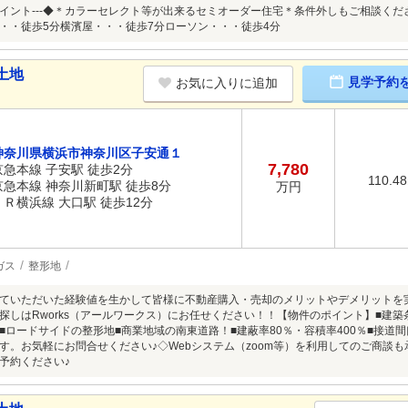
めポイント---◆＊カラーセレクト等が出来るセミオーダー住宅＊条件外しもご相談く
・・徒歩5分横濱屋・・・徒歩7分ローソン・・・徒歩4分
土地
見学予約
お気に入りに追加
神奈川県横浜市神奈川区子安通１
7,780
京急本線 子安駅 徒歩2分
110.4
京急本線 神奈川新町駅 徒歩8分
万円
ＪＲ横浜線 大口駅 徒歩12分
ガス
整形地
ていただいた経験値を生かして皆様に不動産購入・売却のメリットやデメリットを
探しはRworks（アールワークス）にお任せください！！【物件のポイント】■建
■ロードサイドの整形地■商業地域の南東道路！■建蔽率80％・容積率400％■接道間
す。お気軽にお問合せください♪◇Webシステム（zoom等）を利用してのご商談
予約ください♪