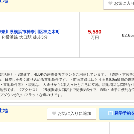
土地
お気に入
5,580
神奈川県横浜市神奈川区神之木町
82.65
ＪＲ横浜線 大口駅 徒歩3分
万円
効活用》・3階建て、4LDKの建物参考プランをご用意しています。《道路・方位
ため、日差しを多く取り込める立地条件です。・前面道路はゆとりある6.0m幅員の
・立地条件等》・現地は、大通りから1本入ったところに立地。現地周辺は閑静な
地形です。《アクセス》・JR横浜線大口駅まで徒歩約3分で、通勤・通学に便利な
プダウンがないフラットな道のりです。
土地
見学予約
お気に入りに追加