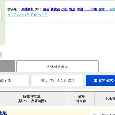
横浜線：
東神奈川
大口
菊名
新横浜
小机
鴨居
中山
十日市場
長津田
成
八王子みなみ野
片倉
八王子
画像付き表示
お気に入りに追加
資料請求
所在地/交通
価格
土地面
（駅/バス 所要時間）
坪単価
土地