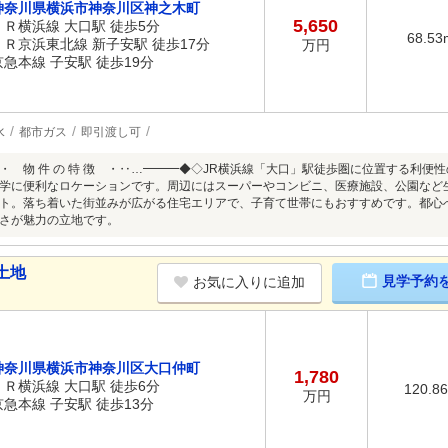
神奈川県横浜市神奈川区神之木町
5,650
ＪＲ横浜線 大口駅 徒歩5分
68.53
ＪＲ京浜東北線 新子安駅 徒歩17分
万円
京急本線 子安駅 徒歩19分
水
都市ガス
即引渡し可
・ 物 件 の 特 徴 ・‥…━━━◆◇JR横浜線「大口」駅徒歩圏に位置する利便
学に便利なロケーションです。周辺にはスーパーやコンビニ、医療施設、公園など
ト。落ち着いた街並みが広がる住宅エリアで、子育て世帯にもおすすめです。都心
さが魅力の立地です。
土地
見学予約
お気に入りに追加
神奈川県横浜市神奈川区大口仲町
1,780
ＪＲ横浜線 大口駅 徒歩6分
120.8
万円
京急本線 子安駅 徒歩13分