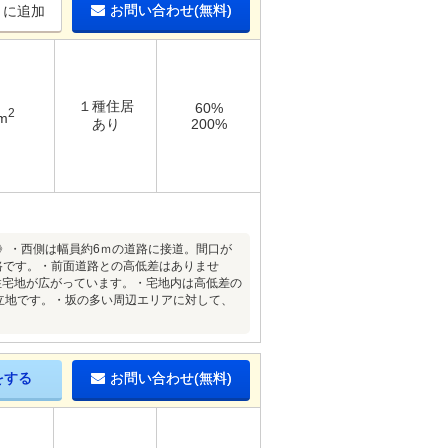
お問い合わせ(無料)
りに追加
１種住居
60%
2
m
あり
200%
等》・西側は幅員約6ｍの道路に接道。間口が
道路です。・前面道路との高低差はありませ
住宅地が広がっています。・宅地内は高低差の
立地です。・坂の多い周辺エリアに対して、
をする
お問い合わせ(無料)