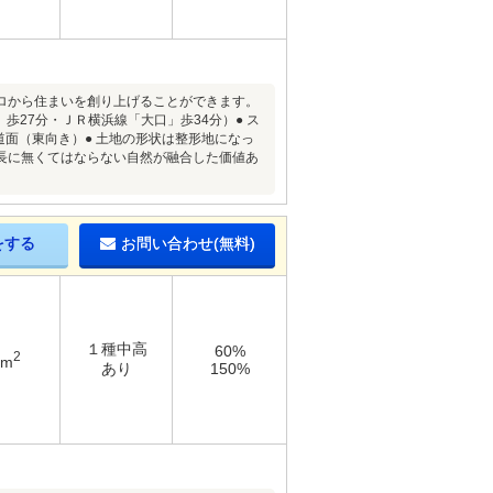
ロから住まいを創り上げることができます。
歩27分・ＪＲ横浜線「大口」歩34分）● ス
面（東向き）● 土地の形状は整形地になっ
長に無くてはならない自然が融合した価値あ
をする
お問い合わせ(無料)
１種中高
60%
2
7m
あり
150%