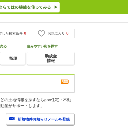
0
0
存した検索条件
お気に入り
売る
住みやすい街を探す
助成金
売却
情報
どの土地情報を探すならgoo住宅・不動
不動産がサポートします。